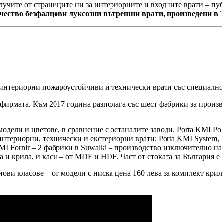
олучите от страниците ни за интериорните и входните врати – п
ачество безфалцови луксозни вътрешни врати, произведени в 
 интериорни пожароустойчиви и технически врати със специално
 фирмата. Към 2017 година разполага със шест фабрики за произв
модели и цветове, в сравнение с останалите заводи. Porta KMI P
нтериорни, технически и екстериорни врати; Porta KMI System, 
MI Fornir – 2 фабрики в Suwalki – производство изключително на
 и крила, и каси – от MDF и HDF. Част от стоката за България е 
ви класове – от модели с ниска цена 160 лева за комплект крило 