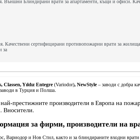
. Външни Блиндирани врати за апартаменти, къщи и офиси. Кач
я. Качествени сертифицирани противопожарни врати за жилища,
и за
, Classen, Yıldız Entegre
(Variodor)
, NewStyle
– заводи с добра к
 заводи в Турция и Полша.
т най-престижните производители в Европа на пожа
. Вносители.
рмация за фирми, производители на вр
с, Вариодор и Нов Стил, както и за блиндираните входни врати 