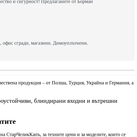
ество и сигурност! Предлаганите от Борман
 офис сгради, магазини. Димоуплътнени.
ачествена продукция – от Полша, Турция, Украйна и Германия, а
роустойчиви, блиндирани входни и вътрешни
атите
на СтарЧеликКапъ, за техните цени и за моделите, които се