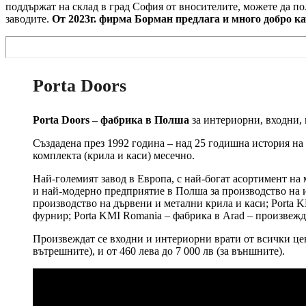
поддържат на склад в град София от вносителите, можете да п
заводите.
От 2023г. фирма Борман предлага и много добро к
Porta Doors
Porta Doors – фабрика в Полша
за интериорни, входни,
Създадена през 1992 година – над 25 годишна история на
комплекта (крила и каси) месечно.
Най-големият завод в Европа, с най-богат асортимент на 
и най-модерно предприятие в Полша за производство на и
производство на дървени и метални крила и каси; Porta K
фурнир; Porta KMI Romania – фабрика в Arad – произвежда
Произвеждат се входни и интериорни врати от всички цено
вътрешните), и от 460 лева до 7 000 лв (за външните).