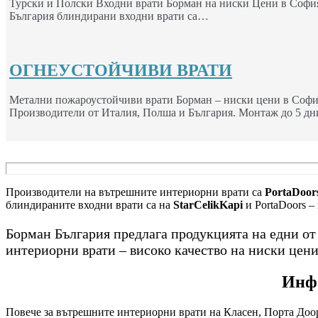
Турски и Полски Входни врати Борман на ниски Цени в София
България блиндирани входни врати са…
ОГНЕУСТОЙЧИВИ ВРАТИ
Метални пожароустойчиви врати Борман – ниски цени в Софи
Производители от Италия, Полша и България. Монтаж до 5 дн
Производители на вътрешните интериорни врати са
PortaDoors
блиндираните входни врати са на
StarCelikKapi
и PortaDoors –
Борман България предлага продукцията на едни о
интериорни врати – високо качество на ниски цени
Инфо
Повече за вътрешните интериорни врати на Класен, Порта Доор