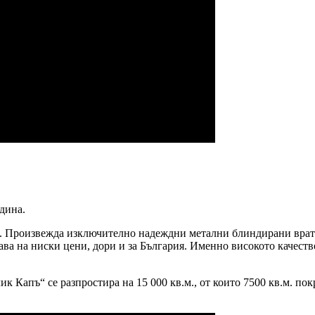
одина.
. Произвежда изключително надеждни метални блиндирани врат
ава на ниски цени, дори и за България. Именно високото качест
к Капъ“ се разпростира на 15 000 кв.м., от които 7500 кв.м. п