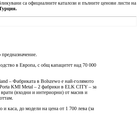
убликувани са официалните каталози и пълните ценови листи на
Турция.
 предназначение.
одство в Европа, с общ капацитет над 70 000
oland – Фабриката в Bolszewo е най-голямото
Porta KMI Metal – 2 фабрики в ELK CITY – за
 врати (входни и интериорни) от масив и
оттам.
и каса, до модели на цена от 1 700 лева (за