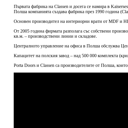
Първата фабрика на Classen и досега се намира в Kaiserse
Полша компанията създава фабрика през 1990 година (Clas
Основен производител на интериорни врати от MDF и HD
От 2005 година фирмата разполага със собствени производ
кв.м. – производствени линии и складове.
Централното управление на офиса в Полша обслужва Цен
Капацитет на полския завод – над 500 000 комплекта (кри
Porta Doors и Classen са производителите от Полша, кои