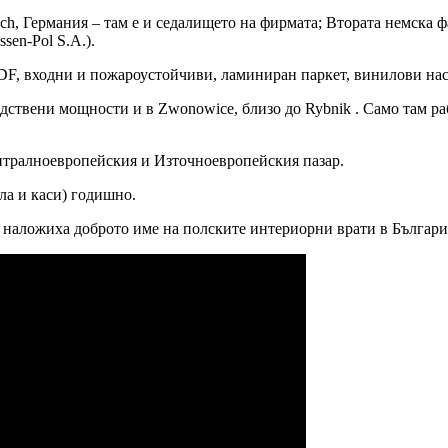
sch, Германия – там е и седалището на фирмата; Втората немска ф
sen-Pol S.A.).
F, входни и пожароустойчиви, ламиниран паркет, винилови нас
ствени мощности и в Zwonowice, близо до Rybnik . Само там раб
тралноевропейския и Източноевропейския пазар.
ла и каси) годишно.
то наложиха доброто име на полските интериорни врати в Българи