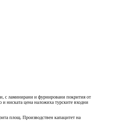
и, с ламинирани и фурнировани покрития от
во и ниската цена наложиха турските входни
окрита площ. Производствен капацитет на