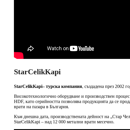
StarCelikKapi
StarCelikKapi– турска компания
, създадена през 2002 г
Високотехнологично оборудване и производствен процес
HDF, като серийността позволява продукцията да се прод
врати на пазара в България.
Към днешна дата, производствената дейност на „Стар Чели
StarCelikKapi – над 12 000 метални врати месечно.