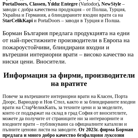
PortaDoors, Classen, Yıldız Entegre
(Variodor)
, NewStyle
–
заводи с добра качествена продукция – от Полша, Турция,
Украйна и Германия, а блиндираните входни врати са на
StarCelikKapi
и PortaDoors – заводи в Турция и Полша.
Борман България предлага продукцията на едни
от най-престижните производители в Европа на
пожароустойчиви, блиндирани входни и
вътрешни интериорни врати – високо качество на
ниски цени. Вносители.
Информация за фирми, производители
на вратите
Повече за вътрешните интериорни врати на Класен, Порта
Доорс, Вариодор и Нов Стил, както и за блиндираните входни
врати на СтарЧеликКапъ, за техните цени и за моделите,
които се поддържат на склад в град София от вносителите,
можете да получите от страниците ни за интериорните и
входните врати – публикувани са официалните каталози и
пълните ценови листи на заводите.
От 2023г. фирма Борман
предлага и много добро качество безфалцови луксозни