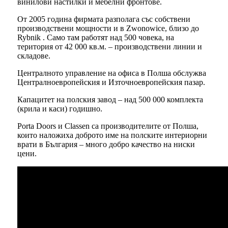
винилови настилки и мебелни фронтове.
От 2005 година фирмата разполага със собствени
производствени мощности и в Zwonowice, близо до
Rybnik . Само там работят над 500 човека, на
територия от 42 000 кв.м. – производствени линии и
складове.
Централното управление на офиса в Полша обслужва
Централноевропейския и Източноевропейския пазар.
Капацитет на полския завод – над 500 000 комплекта
(крила и каси) годишно.
Porta Doors и Classen са производителите от Полша,
които наложиха доброто име на полските интериорни
врати в България – много добро качество на ниски
цени.