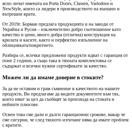
ясно личат имената на Porta Doors, Classen, Variodoor и
NewStyle, които са лидери в производството на външни и
вътрешни врати.
От 2019г. Борман предлага продукцията и на заводи от
Украйна и Русия – изключително добро съотношение като
качество и цени, много добра (отлична) конструкция на
крилата и касите, както и перфектно изпълнение на
облицовката/покритието.
Разбира се, всички предложени продукти идват с гаранция от
поне 2 години, а също така в тяхната комплектовка се
съдържат и всички нужни сертификати за качество.
Можем ли да имаме доверие в стоките?
За да не оставим и грам съмнение в качеството на нашите
продукти, Ви предлагаме да видите документите към тях,
които имат за цел да съобщят за произхода на стоката и
нейните плюсове.
Освен това сме дали и дълги гаранционни срокове, макар че
сме сигурни, че след тяхното изтичане няма да имате проблем
с вратите.