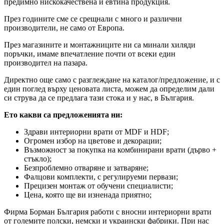
предимно нискокачествена и евтина продукция.
През годините сме се срещнали с много и различни
производители, не само от Европа.
През магазините и монтажниците ни са минали хиляди
поръчки, имаме впечатление почти от всеки един
производител на пазара.
Директно още само с разглеждане на каталог/предложение, и с
един поглед върху ценовата листа, можем да определим дали
си струва да се предлага тази стока и у нас, в България.
Ето какви са предложенията ни:
Здрави интериорни врати от MDF и HDF;
Огромен избор на цветове и декорации;
Възможност за покупка на комбинирани врати (дърво +
стъкло);
Безпроблемно отваряне и затваряне;
Фалцови комплекти, с регулируеми первази;
Прецизен монтаж от обучени специалисти;
Цена, която ще ви изненада приятно;
Фирма Борман България работи с вносни интериорни врати
от големите полски, немски и украински фабрики. При нас