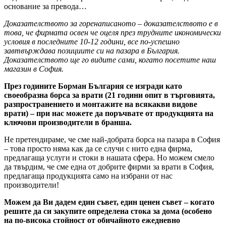
основание за превода…
Доказателството за горенаписаното – доказателството е в
това, че фирмата освен че оцеля през трудните икономически
условия в последните 10-12 години, все по-успешно
завтвърждава позициите си на пазара в България.
Доказателството ще го видите сами, когато посетите наш
магазин в София.
През годините Борман България се изгради като
своеобразна борса за врати (21 години опит в търговията,
разпространението и монтажите на всякакви видове
врати) – при нас можете да поръчвате от продукцията на
ключови производители в бранша.
Не претендираме, че сме най-добрата борса на пазара в София
– това просто няма как да се случи с нито една фирма,
предлагаща услуги и стоки в нашата сфера. Но можем смело
да твърдим, че сме една от добрите фирми за врати в София,
предлагаща продукцията само на избрани от нас
производители!
Можем да Ви дадем един съвет, един ценен съвет – когато
решите да си закупите определена стока за дома (особено
на по-висока стойност от обичайното ежедневно