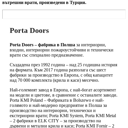
вътрешни врати, произведени в Турция.
Porta Doors
Porta Doors – фабрика в Полша
за интериорни,
входни, интериорни пожароустойчиви и технически
врати със специално предназначение.
Създадена през 1992 година – над 25 годишна история
на фирмата. Към 2017 година разполага със шест
фабрики за производство в Европа, с общ капацитет
над 70 000 комплекта (крила и каси) месечно.
Най-големият завод в Европа, с най-богат асортимент
на модели и цветове, в сравнение с останалите заводи.
Porta KMI Poland – Фабриката в Bolszewo е най-
голямото и най-модерно предприятие в Полша за
производство на интериорни, технически и
екстериорни врати; Porta KMI System, Porta KMI Metal
– 2 фабрики в ELK CITY – за производство на
дървени и метални крила и каси; Porta KMI Fornir – 2