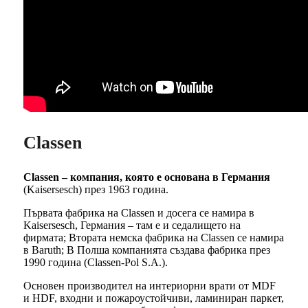
Classen
Classen – компания, която е основана в Германия
(Kaisersesch) през 1963 година.
Първата фабрика на Classen и досега се намира в
Kaisersesch, Германия – там е и седалището на
фирмата; Втората немска фабрика на Classen се намира
в Baruth; В Полша компанията създава фабрика през
1990 година (Classen-Pol S.A.).
Основен производител на интериорни врати от MDF
и HDF, входни и пожароустойчиви, ламиниран паркет,