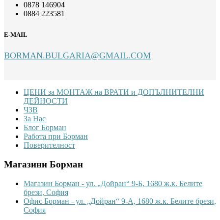
0878 146904
0884 223581
E-MAIL
BORMAN.BULGARIA@GMAIL.COM
Footer
ЦЕНИ за МОНТАЖ на ВРАТИ и ДОПЪЛНИТЕЛНИ
ДЕЙНОСТИ
ЧЗВ
За Нас
Блог Борман
Работа при Борман
Поверителност
Магазини Борман
Магазин Борман - ул. „Дойран“ 9-Б, 1680 ж.к. Белите
брези, София
Офис Борман - ул. „Дойран“ 9-А, 1680 ж.к. Белите брези,
София