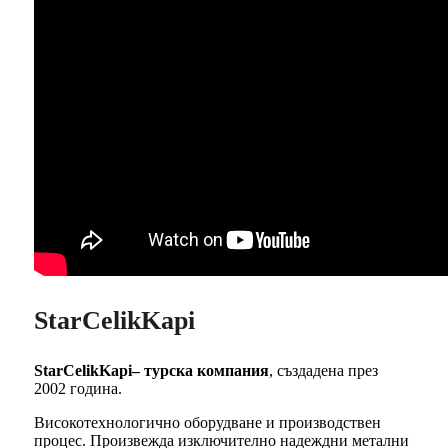
StarCelikKapi
StarCelikKapi– турска компания
, създадена през
2002 година.
Високотехнологично оборудване и производствен
процес. Произвежда изключително надеждни метални