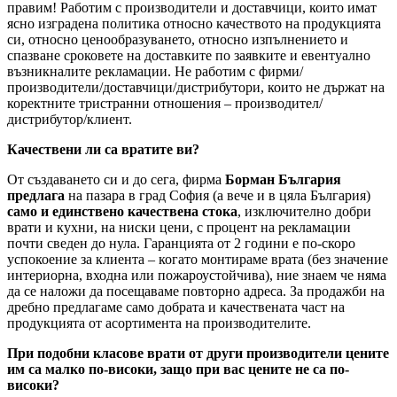
правим! Работим с производители и доставчици, които имат
ясно изградена политика относно качеството на продукцията
си, относно ценообразуването, относно изпълнението и
спазване сроковете на доставките по заявките и евентуално
възникналите рекламации. Не работим с фирми/
производители/доставчици/дистрибутори, които не държат на
коректните тристранни отношения – производител/
дистрибутор/клиент.
Качествени ли са вратите ви?
От създаването си и до сега, фирма
Борман България
предлага
на пазара в град София (а вече и в цяла България)
само и единствено качествена стока
, изключително добри
врати и кухни, на ниски цени, с процент на рекламации
почти сведен до нула. Гаранцията от 2 години е по-скоро
успокоение за клиента – когато монтираме врата (без значение
интериорна, входна или пожароустойчива), ние знаем че няма
да се наложи да посещаваме повторно адреса. За продажби на
дребно предлагаме само добрата и качествената част на
продукцията от асортимента на производителите.
При подобни класове врати от други производители цените
им са малко по-високи, защо при вас цените не са по-
високи?