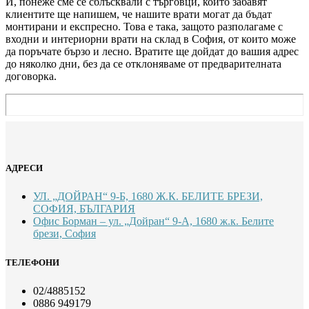
И, понеже сме се сблъсквали с търговци, които забавят
клиентите ще напишем, че нашите врати могат да бъдат
монтирани и експресно. Това е така, защото разполагаме с
входни и интериорни врати на склад в София, от които може
да поръчате бързо и лесно. Вратите ще дойдат до вашия адрес
до няколко дни, без да се отклоняваме от предварителната
договорка.
АДРЕСИ
УЛ. „ДОЙРАН“ 9-Б, 1680 Ж.К. БЕЛИТЕ БРЕЗИ,
СОФИЯ, БЪЛГАРИЯ
Офис Борман – ул. „Дойран“ 9-А, 1680 ж.к. Белите
брези, София
ТЕЛЕФОНИ
02/4885152
0886 949179