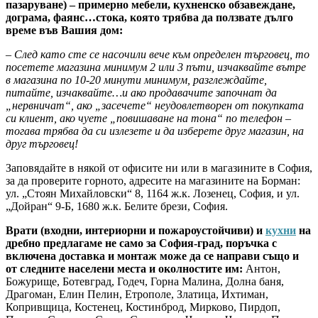
пазаруване) – примерно мебели, кухненско обзавеждане,
дограма, фаянс…стока, която трябва да ползвате дълго
време във Вашия дом:
– След като сте се насочили вече към определен търговец, то
посетете магазина минимум 2 или 3 пъти, изчаквайте вътре
в магазина по 10-20 минути минимум, разглеждайте,
питайте, изчаквайте…и ако продавачите започнат да
„нервничат“, ако „засечете“ неудовлетворен от покупката
си клиент, ако чуете „повишаване на тона“ по телефон –
тогава трябва да си излезете и да изберете друг магазин, на
друг търговец!
Заповядайте в някой от офисите ни или в магазините в София,
за да проверите горното, адресите на магазините на Борман:
ул. „Стоян Михайловски“ 8, 1164 ж.к. Лозенец, София, и ул.
„Дойран“ 9-Б, 1680 ж.к. Белите брези, София.
Врати (входни, интериорни и пожароустойчиви) и
кухни
на
дребно предлагаме не само за София-град, поръчка с
включена доставка и монтаж може да се направи също и
от следните населени места и околностите им:
Антон,
Божурище, Ботевград, Годеч, Горна Малина, Долна баня,
Драгоман, Елин Пелин, Етрополе, Златица, Ихтиман,
Копривщица, Костенец, Костинброд, Мирково, Пирдоп,