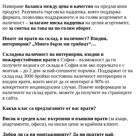
Намираме
баланса между цена и качество
на предлагания
продукт. Разумната търговска надценка, която поддържа
фирмата, позволява поддържането и на голям асортимент в
наличност –
залагаме ниска надценка
на целия асортимент,
но
за сметка на това на по-голям оборот
.
Имате ли врати на склад, в наличност? Входни,
интериорни? „Много бързо ми трябват“…
Складова наличност на интериорни, входни и
пожароустойчиви врати
в София – възможност да ги
получите веднага от склада в София или ако поръчката е с
монтаж – до 2 дни за най-спешните поръчки. Поддържат се на
склад над 3000 бройки постоянна наличност интериорни и
входни врати, които могат да се монтират в 90% от
конкретните индивидуални случаи. Повече информация за
наличните на склад врати, можете да получите на страниците
в сайта.
Какъв клас са предлаганите от вас врати?
Висок и среден клас вътрешни и външни врати
(за къщи,
апартаменти, офиси), на ниски цени за крайния клиент.
Добри ли са ви монтажниците? Да ни пратите най-