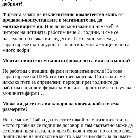
добрият!
Фирмата залага на
изключително компетентен екип, от
продавач-консултантите в магазините ни, до
монтажниците ни
. Ние лоши монтажници нямаме В
интерес на истината, работим вече 21 години, и сме се
нагледали на всякакви „чудесии“  Но едно можем да
гарантираме със сигурност – наистина монтажниците ни са
много добри!
Монтажниците към вашата фирма ли са или са външна?
Не работим с външни фирми и подизпълнители! За това
гарантираме на 100% за качествен монтаж! Опитвали сме
няколко пъти за определени периоди през годините да
работим с външни фирми за монтаж…просто не се получава с
външните фирми…
Може ли да се остави капаро на човека, който взема
размерите?
Не, не може. Трябва да посетите някой от магазините ни, на
място трябва да се подпише договор и там съответно може да
се остави предплата, или чрез банков превод, но отново след
подписване на договор на място в магазин/офис, за да имате