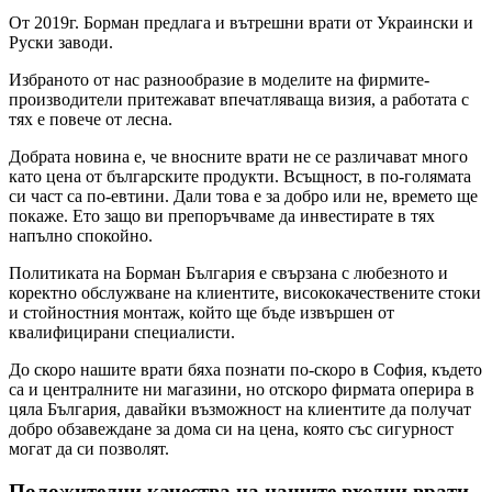
От 2019г. Борман предлага и вътрешни врати от Украински и
Руски заводи.
Избраното от нас разнообразие в моделите на фирмите-
производители притежават впечатляваща визия, а работата с
тях е повече от лесна.
Добрата новина е, че вносните врати не се различават много
като цена от българските продукти. Всъщност, в по-голямата
си част са по-евтини. Дали това е за добро или не, времето ще
покаже. Ето защо ви препоръчваме да инвестирате в тях
напълно спокойно.
Политиката на Борман България е свързана с любезното и
коректно обслужване на клиентите, висококачествените стоки
и стойностния монтаж, който ще бъде извършен от
квалифицирани специалисти.
До скоро нашите врати бяха познати по-скоро в София, където
са и централните ни магазини, но отскоро фирмата оперира в
цяла България, давайки възможност на клиентите да получат
добро обзавеждане за дома си на цена, която със сигурност
могат да си позволят.
Положителни качества на нашите входни врати