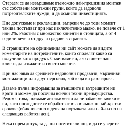
Стараем се да извършваме възможно най-прецизния монтаж
със собствени монтажни групи, който да задоволи
потребителските нужди, и да осмисли инвестицията.
Ние допускаме и рекламации, въпреки че до този момент
такива постъпват при нас изключително малко, не повече от 1
или 2%. Работим с множество клиенти в столицата, а от 4
години вече и от други градове в страната.
В страниците на официалния ни сайт можете да видите
коментарите на потребителите, които споделят какво са
получили като продукт. Съветваме ви, ако станете наш
клиент, да изкажете и своето мнение.
При нас няма да срещнете недоволни продавачи, мързеливи
монтажници или друг персонал, който да ви разочарова.
Даваме пълна информация за външните и вътрешните ни
врати и можем да посочим всички техни преимущества.
Редом с това, поемаме ангажимента да не забавяме заявките
ви, като последните се обработват във възможно най-кратки
срокове (обикновенно в деня на поръчката или най-късно на
следващия работен ден).
Нека спрем дотук, за да ни посетите лично, и да се уверите