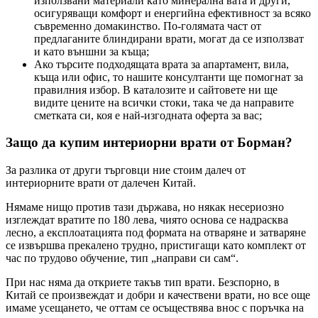
използвани материали като минерална вата и други,
осигуряващи комфорт и енергийна ефективност за всяко
съвременно домакинство. По-голямата част от
предлаганите блиндирани врати, могат да се използват
и като външни за къща;
Ако търсите подходящата врата за апартамент, вила,
къща или офис, то нашите консултанти ще помогнат за
правилния избор. В каталозите и сайтовете ни ще
видите цените на всички стоки, така че да направите
сметката си, коя е най-изгодната оферта за вас;
Защо да купим интериорни врати от Борман?
За разлика от други търговци ние стоим далеч от
интериорните врати от далечен Китай.
Нямаме нищо против тази държава, но някак несериозно
изглеждат вратите по 180 лева, чиято основа се надрасква
лесно, а експлоатацията под формата на отваряне и затваряне
се извършва прекалено трудно, пристигащи като комплект от
час по трудово обучение, тип „направи си сам“.
При нас няма да откриете такъв тип врати. Безспорно, в
Китай се произвеждат и добри и качествени врати, но все още
имаме усещането, че оттам се осъществява внос с поръчка на