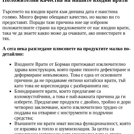
Търсенето на входни врати към днешна дата е наистина
голямо. Много фирми обещават качество, но малко ви го
предоставят. Поради тази причина ние ще изброим
положителните страни на предложените от нас входни врати,
така че да знаете какво може да очаквате, ако инвестирате в
тях.
А сега нека разгледаме плюсовете на продуктите малко по-
детайлно:
Входните Врати от Борман притежават изключително
здрава конструкция, която прави тяхното дефектиране и
деформиране невъзможно. Това е една от основните
причини да не продаваме евтини китайски врати, тъй
като това не кореспондира с разбиранията ни;
Блиндираните врати, които предлагаме са
взломоустойчиви, а това е най-важната причина да ги
изберете. Предлагаме продукти с двойно, тройно и дори
четворно заключване, което изключително трудно се
поддава на отваряне с инструменти и подръчни
средства;
Външните ни врати имат висока функционалност, която
се изразява в топло и шумоизолация. За целта са