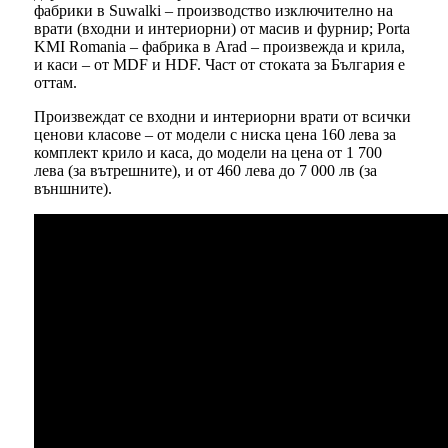
фабрики в Suwalki – производство изключително на
врати (входни и интериорни) от масив и фурнир; Porta
KMI Romania – фабрика в Arad – произвежда и крила,
и каси – от MDF и HDF. Част от стоката за България е
оттам.
Произвеждат се входни и интериорни врати от всички
ценови класове – от модели с ниска цена 160 лева за
комплект крило и каса, до модели на цена от 1 700
лева (за вътрешните), и от 460 лева до 7 000 лв (за
външните).