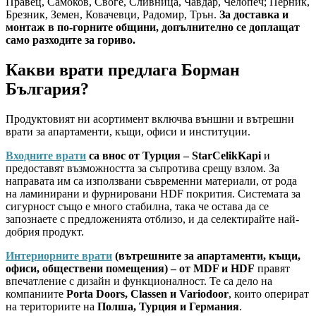
Правец, Самоков, Своге, Сливница, Чавдар, Челопеч; Перник,
Брезник, Земен, Ковачевци, Радомир, Трън.
За доставка и
монтаж в по-горните общини, допълнително се доплащат
само разходите за гориво.
Какви врати предлага Борман
България?
Продуктовият ни асортимент включва външни и вътрешни
врати за апартаменти, къщи, офиси и институции.
Входните врати
са внос от Турция – StarCelikKapi
и
предоставят възможността за съпротива срещу взлом. За
направата им са използвани съвременни материали, от рода
на ламинирани и фурнировани HDF покрития. Системата за
сигурност също е много стабилна, така че остава да се
запознаете с предложенията отблизо, и да селектирайте най-
добрия продукт.
Интериорните врати
(вътрешните за апартаменти, къщи,
офиси, обществени помещения) – от MDF и HDF
правят
впечатление с дизайн и функционалност. Те са дело на
компаниите
Porta Doors, Classen и Variodoor
, които оперират
на териториите на
Полша, Турция и Германия
.