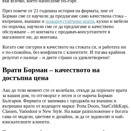
във всичко, което написахме по-горе.
През повече от 21 годишна история на фирмата, ние от
Борман сме се научили да предлагаме само качествена стока –
вътрешни, външни и
пожароустойчиви врати
, кухни и мебели
по поръчка, научили сме се да предлагаме и качествено
обслужване – от контакта с продавач-консултантите в
магазините ни, до монтажа.
Когато сме сигурни в качеството на стоката си, и работата ни
е по-спокойна, без конфликти с клиентите. И тогава крайния
резултат е налице – и двете страни са удовлетворени!
Врати Борман – качеството на
достъпна цена
Ако до този момент сте се колебали, откъде да поръчате врати
за вашия дом, то отговорът е лесен и се нарича Борман
България. Фирмата се занимава с продажба на външни и
вътрешни врати от водещите марки: Porta Doors, StarCelikKapi,
Classen, Variodoor и New Style. На ваше разположение е богата
гама от модели, цветове и дизайни, за да се задоволят и най-
взискателните клиенти.