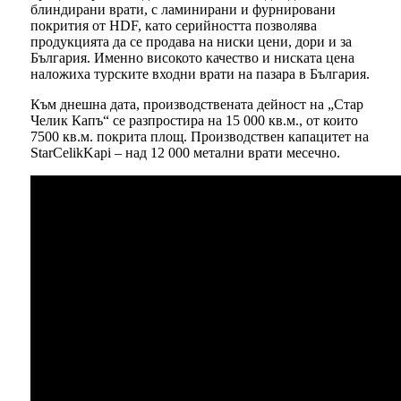
блиндирани врати, с ламинирани и фурнировани
покрития от HDF, като серийността позволява
продукцията да се продава на ниски цени, дори и за
България. Именно високото качество и ниската цена
наложиха турските входни врати на пазара в България.
Към днешна дата, производствената дейност на „Стар
Челик Капъ“ се разпростира на 15 000 кв.м., от които
7500 кв.м. покрита площ. Производствен капацитет на
StarCelikKapi – над 12 000 метални врати месечно.