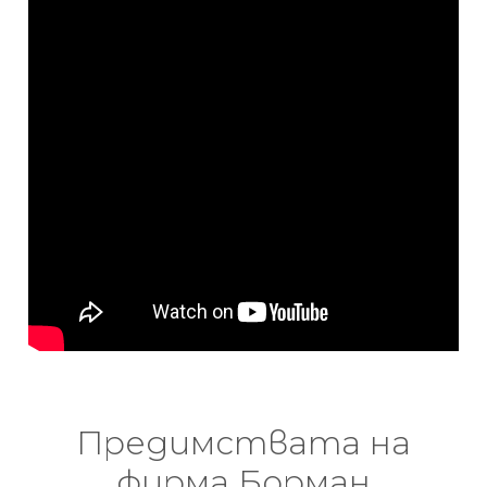
Предимствата на
фирма Борман