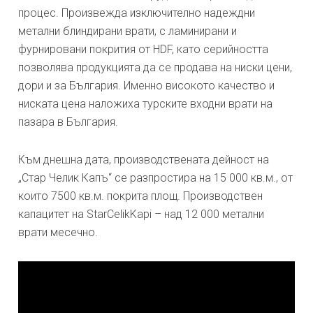
процес. Произвежда изключително надеждни
метални блиндирани врати, с ламинирани и
фурнировани покрития от HDF, като серийността
позволява продукцията да се продава на ниски цени,
дори и за България. Именно високото качество и
ниската цена наложиха турските входни врати на
пазара в България.
Към днешна дата, производствената дейност на
„Стар Челик Капъ“ се разпростира на 15 000 кв.м., от
които 7500 кв.м. покрита площ. Производствен
капацитет на StarCelikKapi – над 12 000 метални
врати месечно.