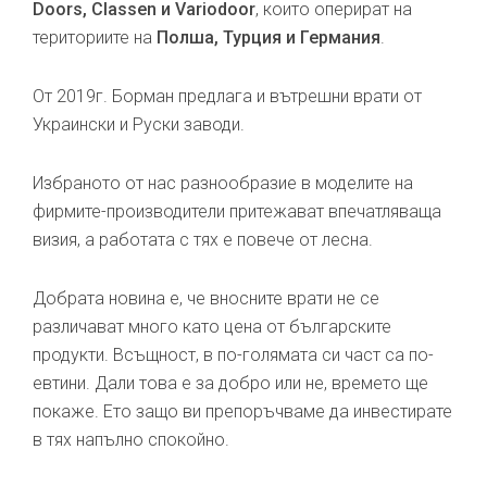
Doors, Classen и Variodoor
, които оперират на
териториите на
Полша, Турция и Германия
.
От 2019г. Борман предлага и вътрешни врати от
Украински и Руски заводи.
Избраното от нас разнообразие в моделите на
фирмите-производители притежават впечатляваща
визия, а работата с тях е повече от лесна.
Добрата новина е, че вносните врати не се
различават много като цена от българските
продукти. Всъщност, в по-голямата си част са по-
евтини. Дали това е за добро или не, времето ще
покаже. Ето защо ви препоръчваме да инвестирате
в тях напълно спокойно.