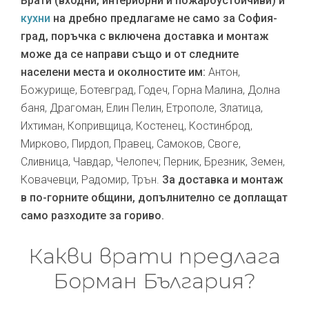
Врати (входни, интериорни и пожароустойчиви) и
кухни
на дребно предлагаме не само за София-
град, поръчка с включена доставка и монтаж
може да се направи също и от следните
населени места и околностите им:
Антон,
Божурище, Ботевград, Годеч, Горна Малина, Долна
баня, Драгоман, Елин Пелин, Етрополе, Златица,
Ихтиман, Копривщица, Костенец, Костинброд,
Мирково, Пирдоп, Правец, Самоков, Своге,
Сливница, Чавдар, Челопеч; Перник, Брезник, Земен,
Ковачевци, Радомир, Трън.
За доставка и монтаж
в по-горните общини, допълнително се доплащат
само разходите за гориво.
Какви врати предлага
Борман България?