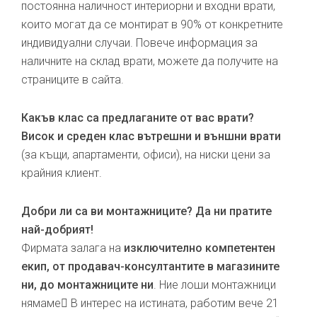
постоянна наличност интериорни и входни врати,
които могат да се монтират в 90% от конкретните
индивидуални случаи. Повече информация за
наличните на склад врати, можете да получите на
страниците в сайта.
Какъв клас са предлаганите от вас врати?
Висок и среден клас вътрешни и външни врати
(за къщи, апартаменти, офиси), на ниски цени за
крайния клиент.
Добри ли са ви монтажниците? Да ни пратите
най-добрият!
Фирмата залага на
изключително компетентен
екип, от продавач-консултантите в магазините
ни, до монтажниците ни
. Ние лоши монтажници
нямаме В интерес на истината, работим вече 21