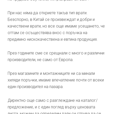
При нас няма да откриете такъв тип врати.
Безспорно, в Китай се произвеждат и добри и
качествени врати, но все още имаме усещането, че
оттам се осъществява внос с поръчка на
предимно нискокачествена и евтина продукция.
През годините сме се срещнали с много и различни
производители, не само от Европа.
През магазините и монтажниците ни са минали
хиляди поръчки, имаме впечатление почти от всеки
един производител на пазара.
Директно още само с разглеждане на каталог/
предложение, и с един поглед върху ценовата
листа, можем да определим дали си струва да се