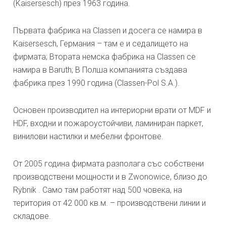
(Kaisersesch) през 1963 година.
Първата фабрика на Classen и досега се намира в
Kaisersesch, Германия – там е и седалището на
фирмата; Втората немска фабрика на Classen се
намира в Baruth; В Полша компанията създава
фабрика през 1990 година (Classen-Pol S.A.).
Основен производител на интериорни врати от MDF и
HDF, входни и пожароустойчиви, ламиниран паркет,
винилови настилки и мебелни фронтове.
От 2005 година фирмата разполага със собствени
производствени мощности и в Zwonowice, близо до
Rybnik . Само там работят над 500 човека, на
територия от 42 000 кв.м. – производствени линии и
складове.