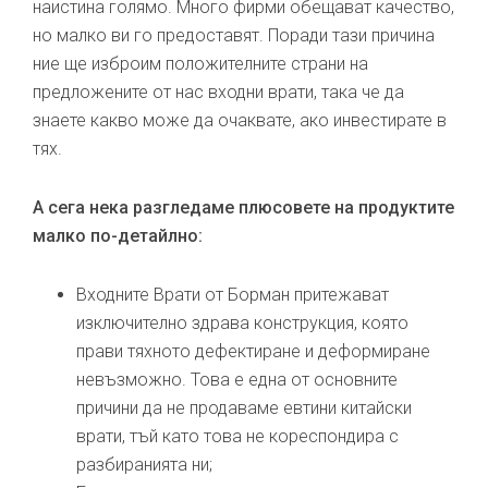
наистина голямо. Много фирми обещават качество,
но малко ви го предоставят. Поради тази причина
ние ще изброим положителните страни на
предложените от нас входни врати, така че да
знаете какво може да очаквате, ако инвестирате в
тях.
А сега нека разгледаме плюсовете на продуктите
малко по-детайлно:
Входните Врати от Борман притежават
изключително здрава конструкция, която
прави тяхното дефектиране и деформиране
невъзможно. Това е една от основните
причини да не продаваме евтини китайски
врати, тъй като това не кореспондира с
разбиранията ни;