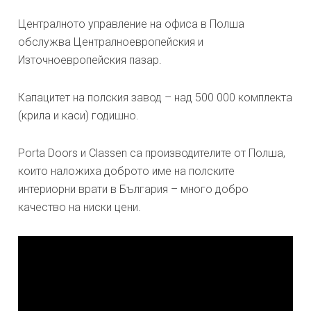
Централното управление на офиса в Полша
обслужва Централноевропейския и
Източноевропейския пазар.
Капацитет на полския завод – над 500 000 комплекта
(крила и каси) годишно.
Porta Doors и Classen са производителите от Полша,
които наложиха доброто име на полските
интериорни врати в България – много добро
качество на ниски цени.