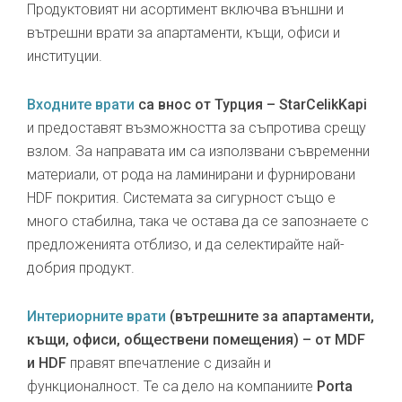
Продуктовият ни асортимент включва външни и
вътрешни врати за апартаменти, къщи, офиси и
институции.
Входните врати
са внос от Турция – StarCelikKapi
и предоставят възможността за съпротива срещу
взлом. За направата им са използвани съвременни
материали, от рода на ламинирани и фурнировани
HDF покрития. Системата за сигурност също е
много стабилна, така че остава да се запознаете с
предложенията отблизо, и да селектирайте най-
добрия продукт.
Интериорните врати
(вътрешните за апартаменти,
къщи, офиси, обществени помещения) – от MDF
и HDF
правят впечатление с дизайн и
функционалност. Те са дело на компаниите
Porta