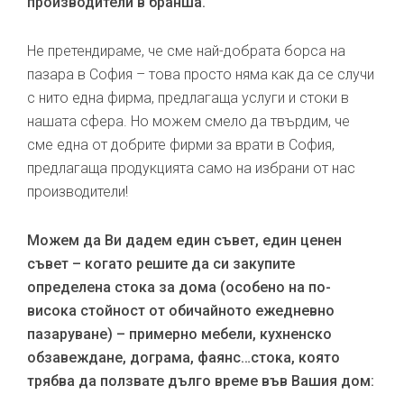
производители в бранша.
Не претендираме, че сме най-добрата борса на
пазара в София – това просто няма как да се случи
с нито една фирма, предлагаща услуги и стоки в
нашата сфера. Но можем смело да твърдим, че
сме една от добрите фирми за врати в София,
предлагаща продукцията само на избрани от нас
производители!
Можем да Ви дадем един съвет, един ценен
съвет – когато решите да си закупите
определена стока за дома (особено на по-
висока стойност от обичайното ежедневно
пазаруване) – примерно мебели, кухненско
обзавеждане, дограма, фаянс…стока, която
трябва да ползвате дълго време във Вашия дом: