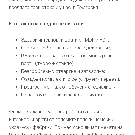
предлага тази стока и у нас, в България.
Ето какви са предложенията ни:
Здрави интериорни врати от MDF и HDF;
Огромен избор на цветове и декорации;
Възможност за покупка на комбинирани
врати (дърво + стъкло);
Безпроблемно отваряне и затваряне;
Фалцови комплекти, с регулируеми первази;
Прецизен монтаж от обучени специалисти;
Цена, която ще ви изненада приятно;
Фирма Борман България работи с вносни
интериорни врати от големите полски, немски и
украински фабрики. При нас ясно личат имената на