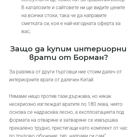
В каталозите и сайтовете ни ще видите цените
на всички стоки, така че да направите
сметката си, коя е най-изгодната оферта за
вас;
Защо да купим интериорни
врати от Борман?
За разлика от други търговци ние стоим далеч от
интериорните врати от далечен Китай.
Нямаме нищо против тази държава, но някак
несериозно изглеждат вратите по 180 лева, чиято
основа се надрасква лесно, а експлоатацията под
формата на отваряне и затваряне се извършва
прекалено трудно, пристигащи като комплект от час
по трудово обучение, тип „направи си сам“.