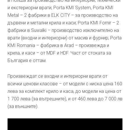
в Полша за производство на интериорни, технически
и екстериорни врати; Porta KMI System, Porta KMI
Metal – 2 фабрики в ELK CITY – за производство на
дървени и метални крила и каси; Porta KMI Fornir – 2
фабрики в Suwalki – производство изключително на
врати (входни и интериорни) от масив и фурнир; Porta
KMI Romania – фабрика в Arad – произвежда и
крила, и каси – от MDF и HDF. Част от стоката за
България е оттам.
Произвеждат се входни и интериорни врати от
всички ценови класове – от модели с ниска цена 160
лева за комплект крило и каса, до модели на цена от
1 700 лева (за вътрешните), и от 460 лева до 7 000 лв
(за външните).