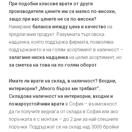
При подобни класове врати от други
производители цените им са малко по-високи,
защо при вас цените не са по-високи?
Намираме
баланса между цена и качество
на
предлагания продукт. Разумната търговска
надценка, която поддържа фирмата, позволява
поддържането и на голям асортимент в наличност –
залагаме ниска надценка
на целия асортимент, но
за сметка на това на по-голям оборот
.
Имате ли врати на склад, в наличност? Входни,
интериорни? „Много бързо ми трябват“…
Складова наличност на интериорни, входни и
пожароустойчиви врати
в София – възможност
да ги получите веднага от склада в София или ако
поръчката е с монтаж – до 2 дни за най-спешните
поръчки. Поддържат се на склад над 3000 бройки