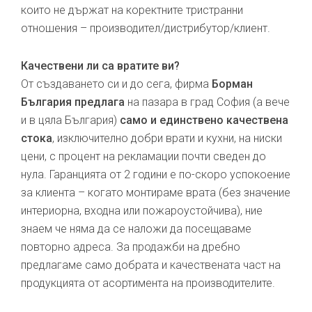
които не държат на коректните тристранни
отношения – производител/дистрибутор/клиент.
Качествени ли са вратите ви?
От създаването си и до сега, фирма
Борман
България предлага
на пазара в град София (а вече
и в цяла България)
само и единствено качествена
стока
, изключително добри врати и кухни, на ниски
цени, с процент на рекламации почти сведен до
нула. Гаранцията от 2 години е по-скоро успокоение
за клиента – когато монтираме врата (без значение
интериорна, входна или пожароустойчива), ние
знаем че няма да се наложи да посещаваме
повторно адреса. За продажби на дребно
предлагаме само добрата и качествената част на
продукцията от асортимента на производителите.