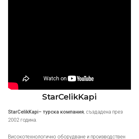
StarCelikKapi
StarCelikKapi– турска компания
, създадена през
2002 година.
Високотехнологично оборудване и производствен