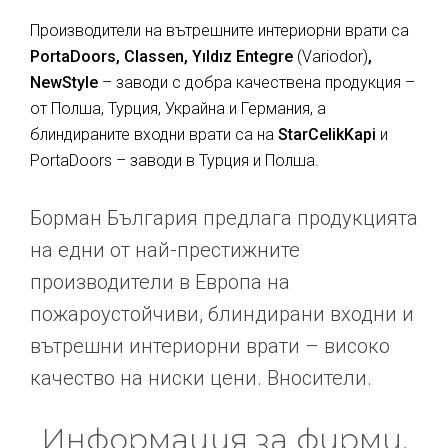
Производители на вътрешните интериорни врати са
PortaDoors, Classen, Yıldız Entegre
(Variodor)
,
NewStyle
– заводи с добра качествена продукция –
от Полша, Турция, Украйна и Германия, а
блиндираните входни врати са на
StarCelikKapi
и
PortaDoors – заводи в Турция и Полша.
Борман България предлага продукцията
на едни от най-престижните
производители в Европа на
пожароустойчиви, блиндирани входни и
вътрешни интериорни врати – високо
качество на ниски цени. Вносители.
Информация за фирми,