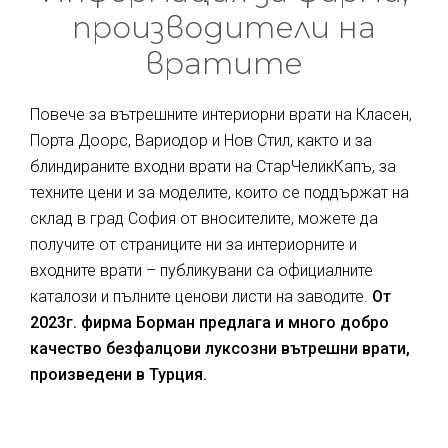
производители на
вратите
Повече за вътрешните интериорни врати на Класен,
Порта Доорс, Вариодор и Нов Стил, както и за
блиндираните входни врати на СтарЧеликКапъ, за
техните цени и за моделите, които се поддържат на
склад в град София от вносителите, можете да
получите от страниците ни за интериорните и
входните врати – публикувани са официалните
каталози и пълните ценови листи на заводите.
От
2023г. фирма Борман предлага и много добро
качество безфалцови луксозни вътрешни врати,
произведени в Турция.