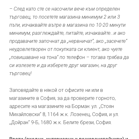
– След като сте се насочили вече към определен
търговец, то посетете магазина минимум 2 или 3
пъти, изчаквайте вътре в магазина по 10-20 минути
минимум, разглеждайте, питайте, изчаквайте…и ако
продавачите започнат да „нервничат“, ако „засечете“
неудовлетворен от покупката си клиент, ако чуете
„повишаване на тона“ по телефон – тогава трябва да
си излезете и да изберете друг магазин, на друг
търговец!
Заповядайте в някой от офисите ни или в
магазините в София, за да проверите горното,
адресите на магазините на Борман: ул. „Стоян
Михайловски“ 8, 1164 ж.к. Лозенец, София, и ул.
„Дойран“ 9-Б, 1680 ж.к. Белите брези, София.