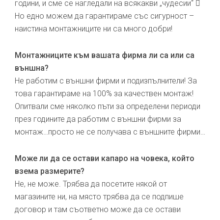
години, и сме се нагледали на всякакви „чудесии“ 
Но едно можем да гарантираме със сигурност –
наистина монтажниците ни са много добри!
Монтажниците към вашата фирма ли са или са
външна?
Не работим с външни фирми и подизпълнители! За
това гарантираме на 100% за качествен монтаж!
Опитвали сме няколко пъти за определени периоди
през годините да работим с външни фирми за
монтаж…просто не се получава с външните фирми…
Може ли да се остави капаро на човека, който
взема размерите?
Не, не може. Трябва да посетите някой от
магазините ни, на място трябва да се подпише
договор и там съответно може да се остави