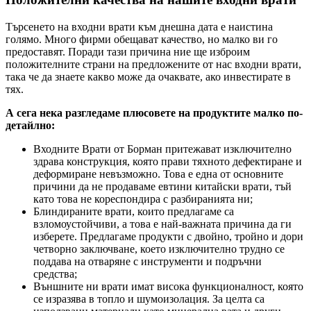
Търсенето на входни врати към днешна дата е наистина
голямо. Много фирми обещават качество, но малко ви го
предоставят. Поради тази причина ние ще изброим
положителните страни на предложените от нас входни врати,
така че да знаете какво може да очаквате, ако инвестирате в
тях.
А сега нека разгледаме плюсовете на продуктите малко по-
детайлно:
Входните Врати от Борман притежават изключително
здрава конструкция, която прави тяхното дефектиране и
деформиране невъзможно. Това е една от основните
причини да не продаваме евтини китайски врати, тъй
като това не кореспондира с разбиранията ни;
Блиндираните врати, които предлагаме са
взломоустойчиви, а това е най-важната причина да ги
изберете. Предлагаме продукти с двойно, тройно и дори
четворно заключване, което изключително трудно се
поддава на отваряне с инструменти и подръчни
средства;
Външните ни врати имат висока функционалност, която
се изразява в топло и шумоизолация. За целта са