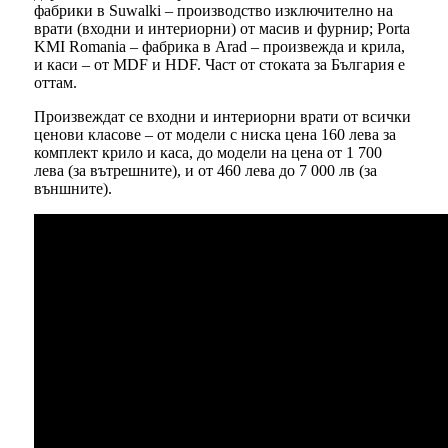
фабрики в Suwalki – производство изключително на
врати (входни и интериорни) от масив и фурнир; Porta
KMI Romania – фабрика в Arad – произвежда и крила,
и каси – от MDF и HDF. Част от стоката за България е
оттам.
Произвеждат се входни и интериорни врати от всички
ценови класове – от модели с ниска цена 160 лева за
комплект крило и каса, до модели на цена от 1 700
лева (за вътрешните), и от 460 лева до 7 000 лв (за
външните).