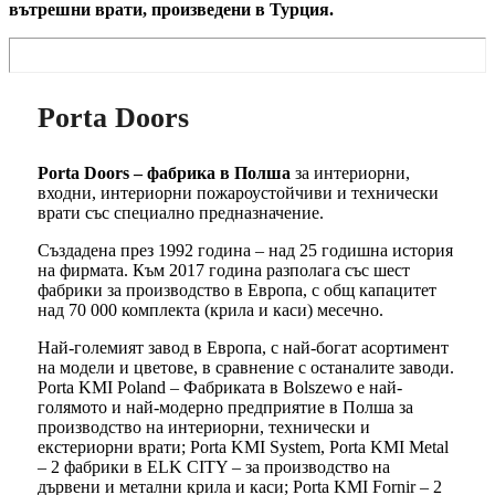
вътрешни врати, произведени в Турция.
Porta Doors
Porta Doors – фабрика в Полша
за интериорни,
входни, интериорни пожароустойчиви и технически
врати със специално предназначение.
Създадена през 1992 година – над 25 годишна история
на фирмата. Към 2017 година разполага със шест
фабрики за производство в Европа, с общ капацитет
над 70 000 комплекта (крила и каси) месечно.
Най-големият завод в Европа, с най-богат асортимент
на модели и цветове, в сравнение с останалите заводи.
Porta KMI Poland – Фабриката в Bolszewo е най-
голямото и най-модерно предприятие в Полша за
производство на интериорни, технически и
екстериорни врати; Porta KMI System, Porta KMI Metal
– 2 фабрики в ELK CITY – за производство на
дървени и метални крила и каси; Porta KMI Fornir – 2