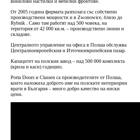
винилови настилки и мебелни фронтове.
От 2005 година фирмата разполага със собствени
производствени мощности и в Zwonowice, близо до
Rybnik . Само там работят над 500 човека, на
територия от 42 000 кв.м. – производствени линии и
складове.
Централното управление на офиса в Полша обслужва
Централноевропейския и Източноевропейския пазар.
Капацитет на полския завод – над 500 000 комплекта
(крила и каси) годишно.
Porta Doors и Classen са производителите от Полша,
които наложиха доброто име на полските интериорни
врати в България – много добро качество на ниски
цени.