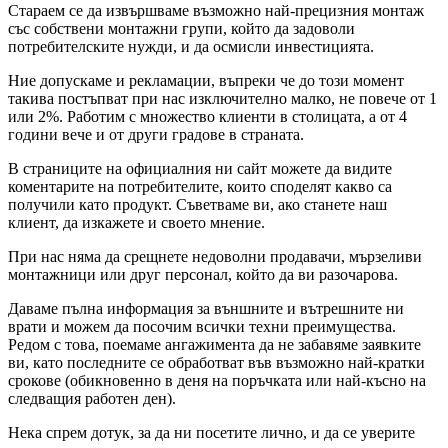
Стараем се да извършваме възможно най-прецизния монтаж
със собствени монтажни групи, който да задоволи
потребителските нужди, и да осмисли инвестицията.
Ние допускаме и рекламации, въпреки че до този момент
такива постъпват при нас изключително малко, не повече от 1
или 2%. Работим с множество клиенти в столицата, а от 4
години вече и от други градове в страната.
В страниците на официалния ни сайт можете да видите
коментарите на потребителите, които споделят какво са
получили като продукт. Съветваме ви, ако станете наш
клиент, да изкажете и своето мнение.
При нас няма да срещнете недоволни продавачи, мързеливи
монтажници или друг персонал, който да ви разочарова.
Даваме пълна информация за външните и вътрешните ни
врати и можем да посочим всички техни преимущества.
Редом с това, поемаме ангажимента да не забавяме заявките
ви, като последните се обработват във възможно най-кратки
срокове (обикновенно в деня на поръчката или най-късно на
следващия работен ден).
Нека спрем дотук, за да ни посетите лично, и да се уверите