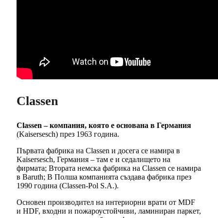
Classen
Classen – компания, която е основана в Германия
(Kaisersesch) през 1963 година.
Първата фабрика на Classen и досега се намира в
Kaisersesch, Германия – там е и седалището на
фирмата; Втората немска фабрика на Classen се намира
в Baruth; В Полша компанията създава фабрика през
1990 година (Classen-Pol S.A.).
Основен производител на интериорни врати от MDF
и HDF, входни и пожароустойчиви, ламиниран паркет,