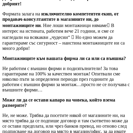
добрият!
Фирмата залага на
изключително компетентен екип, от
продавач-консултантите в магазините ни, до
монтажниците ни
. Ние лоши монтажници нямаме В
интерес на истината, работим вече 21 години, и сме се
нагледали на всякакви „чудесии“  Но едно можем да
гарантираме със сигурност – наистина монтажниците ни са
много добри!
Монтажниците към вашата фирма ли са или са външна?
Не работим с външни фирми и подизпълнители! За това
гарантираме на 100% за качествен монтаж! Опитвали сме
няколко пъти за определени периоди през годините да
работим с външни фирми за монтаж…просто не се получава с
външните фирми…
Може ли да се остави капаро на човека, който взема
размерите?
Не, не може. Трябва да посетите някой от магазините ни, на
място трябва да се подпише договор и там съответно може да
се остави предплата, или чрез банков превод, но отново след
подписване на договор на място в магазин/офис, за да имате