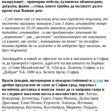
пазаруване) – примерно мебели, кухненско обзавеждане,
дограма, фаянс…стока, която трябва да ползвате дълго
време във Вашия дом:
– След като сте се насочили вече към определен търговец, то
посетете магазина минимум 2 или 3 пъти, изчаквайте вътре
в магазина по 10-20 минути минимум, разглеждайте,
питайте, изчаквайте…и ако продавачите започнат да
„нервничат“, ако „засечете“ неудовлетворен от покупката
си клиент, ако чуете „повишаване на тона“ по телефон –
тогава трябва да си излезете и да изберете друг магазин, на
друг търговец!
Заповядайте в някой от офисите ни или в магазините в София,
за да проверите горното, адресите на магазините на Борман:
ул. „Стоян Михайловски“ 8, 1164 ж.к. Лозенец, София, и ул.
„Дойран“ 9-Б, 1680 ж.к. Белите брези, София.
Врати (входни, интериорни и пожароустойчиви) и
кухни
на
дребно предлагаме не само за София-град, поръчка с
включена доставка и монтаж може да се направи също и
от следните населени места и околностите им:
Антон,
Божурище, Ботевград, Годеч, Горна Малина, Долна баня,
Драгоман, Елин Пелин, Етрополе, Златица, Ихтиман,
Копривщица, Костенец, Костинброд, Мирково, Пирдоп,