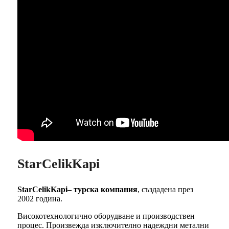
StarCelikKapi
StarCelikKapi– турска компания
, създадена през
2002 година.
Високотехнологично оборудване и производствен
процес. Произвежда изключително надеждни метални