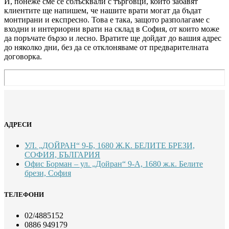
И, понеже сме се сблъсквали с търговци, които забавят
клиентите ще напишем, че нашите врати могат да бъдат
монтирани и експресно. Това е така, защото разполагаме с
входни и интериорни врати на склад в София, от които може
да поръчате бързо и лесно. Вратите ще дойдат до вашия адрес
до няколко дни, без да се отклоняваме от предварителната
договорка.
АДРЕСИ
УЛ. „ДОЙРАН“ 9-Б, 1680 Ж.К. БЕЛИТЕ БРЕЗИ,
СОФИЯ, БЪЛГАРИЯ
Офис Борман – ул. „Дойран“ 9-А, 1680 ж.к. Белите
брези, София
ТЕЛЕФОНИ
02/4885152
0886 949179