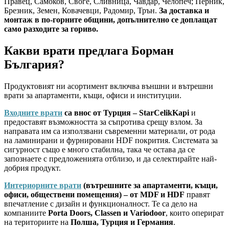
Правец, Самоков, Своге, Сливница, Чавдар, Челопеч; Перник,
Брезник, Земен, Ковачевци, Радомир, Трън.
За доставка и
монтаж в по-горните общини, допълнително се доплащат
само разходите за гориво.
Какви врати предлага Борман
България?
Продуктовият ни асортимент включва външни и вътрешни
врати за апартаменти, къщи, офиси и институции.
Входните врати
са внос от Турция – StarCelikKapi
и
предоставят възможността за съпротива срещу взлом. За
направата им са използвани съвременни материали, от рода
на ламинирани и фурнировани HDF покрития. Системата за
сигурност също е много стабилна, така че остава да се
запознаете с предложенията отблизо, и да селектирайте най-
добрия продукт.
Интериорните врати
(вътрешните за апартаменти, къщи,
офиси, обществени помещения) – от MDF и HDF
правят
впечатление с дизайн и функционалност. Те са дело на
компаниите
Porta Doors, Classen и Variodoor
, които оперират
на териториите на
Полша, Турция и Германия
.