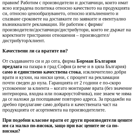
правим! Работим с производители и доставчици, които имат
ясно изградена политика относно качеството на продукцията
си, относно ценообразуването, относно изпълнението и
спазване сроковете на доставките по заявките и евентуално
възникналите рекламации. Не работим с фирми/
производители/доставчици/дистрибутори, които не държат на
коректните тристранни отношения – производител/
дистрибутор/клиент.
Качествени ли са вратите ви?
От създаването си и до сега, фирма
Борман България
предлага
на пазара в град София (а вече и в цяла България)
само и единствено качествена стока
, изключително добри
врати и кухни, на ниски цени, с процент на рекламации
почти сведен до нула. Гаранцията от 2 години е по-скоро
успокоение за клиента – когато монтираме врата (без значение
интериорна, входна или пожароустойчива), ние знаем че няма
да се наложи да посещаваме повторно адреса. За продажби на
дребно предлагаме само добрата и качествената част на
продукцията от асортимента на производителите.
При подобни класове врати от други производители цените
им са малко по-високи, защо при вас цените не са по-
високи?