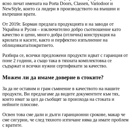
ясно личат имената на Porta Doors, Classen, Variodoor и
NewStyle, които са лидери в производството на външни и
вътрешни врати.
От 2019г. Борман предлага продукцията и на заводи от
Украйна и Русия – изключително добро съотношение като
качество и цени, много добра (отлична) конструкция на
крилата и касите, както и перфектно изпълнение на
облицовката/покритието.
Разбира се, всички предложени продукти идват с гаранция от
поне 2 години, а също така в тяхната комплектовка се
съдържат и всички нужни сертификати за качество.
Можем ли да имаме доверие в стоките?
За да не оставим и грам съмнение в качеството на нашите
продукти, Ви предлагаме да видите документите към тях,
които имат за цел да съобщят за произхода на стоката и
нейните плюсове.
Освен това сме дали и дълги гаранционни срокове, макар че
сме сигурни, че след тяхното изтичане няма да имате проблем
с вратите.