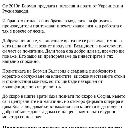
От 2019г. Борман предлага и вътрешни врати от Украински и
Руски заводи.
Избраното от нас разнообразие в моделите на фирмите-
производители притежават впечатляваща визия, а работата с
тях е повече от лесна.
Добрата новина е, че вносните врати не се различават много
като цена от българските продукти. Всъщност, в по-голямата
си част са по-евтини. Дали това е за добро или не, времето ще
покаже. Ето защо ви препоръчваме да инвестирате в тях
напълно спокойно.
Политиката на Борман България е свързана с любезното и
коректно обслужване на клиентите, висококачествените стоки
и стойностния монтаж, който ще бъде извършен от
квалифицирани специалисти.
До скоро нашите врати бяха познати по-скоро в София, където
са и централните ни магазини, но отскоро фирмата оперира в
цяла България, давайки възможност на клиентите да получат
добро обзавеждане за дома си на цена, която със сигурност
могат да си позволят.
Положителни качества на нашите входни врати