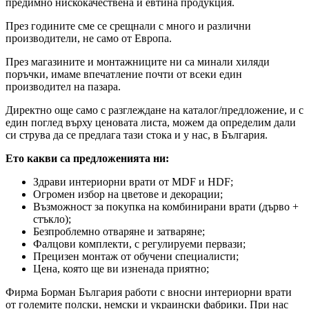
предимно нискокачествена и евтина продукция.
През годините сме се срещнали с много и различни
производители, не само от Европа.
През магазините и монтажниците ни са минали хиляди
поръчки, имаме впечатление почти от всеки един
производител на пазара.
Директно още само с разглеждане на каталог/предложение, и с
един поглед върху ценовата листа, можем да определим дали
си струва да се предлага тази стока и у нас, в България.
Ето какви са предложенията ни:
Здрави интериорни врати от MDF и HDF;
Огромен избор на цветове и декорации;
Възможност за покупка на комбинирани врати (дърво +
стъкло);
Безпроблемно отваряне и затваряне;
Фалцови комплекти, с регулируеми первази;
Прецизен монтаж от обучени специалисти;
Цена, която ще ви изненада приятно;
Фирма Борман България работи с вносни интериорни врати
от големите полски, немски и украински фабрики. При нас