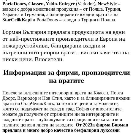
PortaDoors, Classen, Yıldız Entegre
(Variodor)
, NewStyle
–
заводи с добра качествена продукция – от Полша, Турция,
Украйна и Германия, а блиндираните входни врати са на
StarCelikKapi
и PortaDoors – заводи в Турция и Полша.
Борман България предлага продукцията на едни
от най-престижните производители в Европа на
пожароустойчиви, блиндирани входни и
вътрешни интериорни врати – високо качество на
ниски цени. Вносители.
Информация за фирми, производители
на вратите
Повече за вътрешните интериорни врати на Класен, Порта
Доорс, Вариодор и Нов Стил, както и за блиндираните входни
врати на СтарЧеликКапъ, за техните цени и за моделите,
които се поддържат на склад в град София от вносителите,
можете да получите от страниците ни за интериорните и
входните врати – публикувани са официалните каталози и
пълните ценови листи на заводите.
От 2023г. фирма Борман
предлага и много добро качество безфалцови луксозни