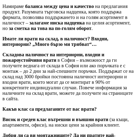
Намираме
баланса между цена и качество
на предлагания
продукт. Разумната търговска надценка, която поддържа
фирмата, позволява поддържането и на голям асортимент в
наличност –
залагаме ниска надценка
на целия асортимент,
но
за сметка на това на по-голям оборот
.
Имате ли врати на склад, в наличност? Входни,
интериорни? „Много бързо ми трябват“…
Складова наличност на интериорни, входни и
пожароустойчиви врати
в София – възможност да ги
получите веднага от склада в София или ако поръчката е с
монтаж – до 2 дни за най-спешните поръчки. Поддържат се на
склад над 3000 бройки постоянна наличност интериорни и
входни врати, които могат да се монтират в 90% от
конкретните индивидуални случаи. Повече информация за
наличните на склад врати, можете да получите на страниците
в сайта.
Какъв клас са предлаганите от вас врати?
Висок и среден клас вътрешни и външни врати
(за къщи,
апартаменти, офиси), на ниски цени за крайния клиент.
Добри ли са ви монтажниците? Да ни пратите най-