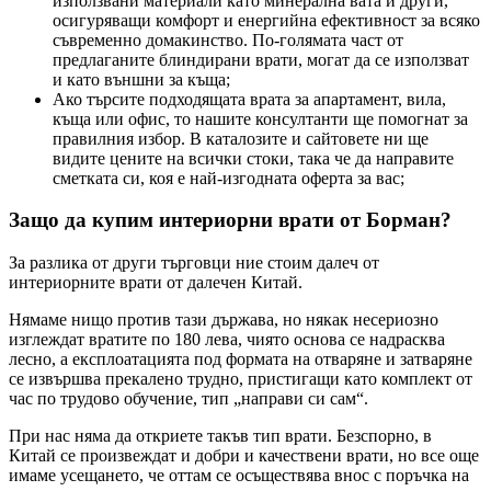
използвани материали като минерална вата и други,
осигуряващи комфорт и енергийна ефективност за всяко
съвременно домакинство. По-голямата част от
предлаганите блиндирани врати, могат да се използват
и като външни за къща;
Ако търсите подходящата врата за апартамент, вила,
къща или офис, то нашите консултанти ще помогнат за
правилния избор. В каталозите и сайтовете ни ще
видите цените на всички стоки, така че да направите
сметката си, коя е най-изгодната оферта за вас;
Защо да купим интериорни врати от Борман?
За разлика от други търговци ние стоим далеч от
интериорните врати от далечен Китай.
Нямаме нищо против тази държава, но някак несериозно
изглеждат вратите по 180 лева, чиято основа се надрасква
лесно, а експлоатацията под формата на отваряне и затваряне
се извършва прекалено трудно, пристигащи като комплект от
час по трудово обучение, тип „направи си сам“.
При нас няма да откриете такъв тип врати. Безспорно, в
Китай се произвеждат и добри и качествени врати, но все още
имаме усещането, че оттам се осъществява внос с поръчка на