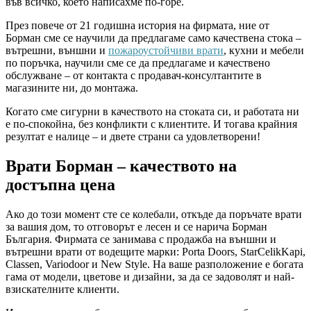
във всичко, което написахме по-горе.
През повече от 21 годишна история на фирмата, ние от
Борман сме се научили да предлагаме само качествена стока –
вътрешни, външни и
пожароустойчиви врати
, кухни и мебели
по поръчка, научили сме се да предлагаме и качествено
обслужване – от контакта с продавач-консултантите в
магазините ни, до монтажа.
Когато сме сигурни в качеството на стоката си, и работата ни
е по-спокойна, без конфликти с клиентите. И тогава крайния
резултат е налице – и двете страни са удовлетворени!
Врати Борман – качеството на
достъпна цена
Ако до този момент сте се колебали, откъде да поръчате врати
за вашия дом, то отговорът е лесен и се нарича Борман
България. Фирмата се занимава с продажба на външни и
вътрешни врати от водещите марки: Porta Doors, StarCelikKapi,
Classen, Variodoor и New Style. На ваше разположение е богата
гама от модели, цветове и дизайни, за да се задоволят и най-
взискателните клиенти.