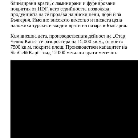
блиндирани врати, с ламинирани и фурнировани
покрития от HDF, като серийността позволява
продукцията да се продава на ниски цени, дори и за
България. Именно високото качество и ниската цена
наложиха турските входни врати на пазара в България.
Към днешна дата, производствената дейност на „Стар
Челик Капъ“ се разпростира на 15 000 кв.м., от които
7500 кв.м. покрита площ. Производствен капацитет на
StarCelikKapi – над 12 000 метални врати месечно.