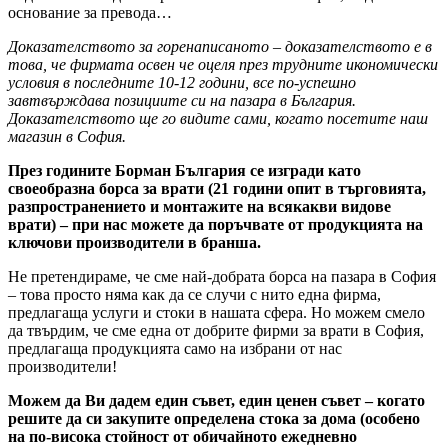
основание за превода…
Доказателството за горенаписаното – доказателството е в
това, че фирмата освен че оцеля през трудните икономически
условия в последните 10-12 години, все по-успешно
завтвърждава позициите си на пазара в България.
Доказателството ще го видите сами, когато посетите наш
магазин в София.
През годините Борман България се изгради като
своеобразна борса за врати (21 години опит в търговията,
разпространението и монтажите на всякакви видове
врати) – при нас можете да поръчвате от продукцията на
ключови производители в бранша.
Не претендираме, че сме най-добрата борса на пазара в София
– това просто няма как да се случи с нито една фирма,
предлагаща услуги и стоки в нашата сфера. Но можем смело
да твърдим, че сме една от добрите фирми за врати в София,
предлагаща продукцията само на избрани от нас
производители!
Можем да Ви дадем един съвет, един ценен съвет – когато
решите да си закупите определена стока за дома (особено
на по-висока стойност от обичайното ежедневно