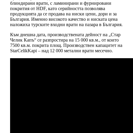
блиндирани врати, с ламинирани и фурнировани
покрития от HDF, като серийността позволява
продукцията да се продава на ниски цени, дори и за
България. Именно високото качество и ниската цена
наложиха турските входни врати на пазара в България.
Към днешна дата, производствената дейност на „Стар
Челик Капъ“ се разпростира на 15 000 кв.м., от които
7500 кв.м. покрита площ. Производствен капацитет на
StarCelikKapi – над 12 000 метални врати месечно.