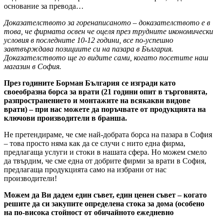
основание за превода…
Доказателството за горенаписаното – доказателството е в
това, че фирмата освен че оцеля през трудните икономически
условия в последните 10-12 години, все по-успешно
завтвърждава позициите си на пазара в България.
Доказателството ще го видите сами, когато посетите наш
магазин в София.
През годините Борман България се изгради като
своеобразна борса за врати (21 години опит в търговията,
разпространението и монтажите на всякакви видове
врати) – при нас можете да поръчвате от продукцията на
ключови производители в бранша.
Не претендираме, че сме най-добрата борса на пазара в София
– това просто няма как да се случи с нито една фирма,
предлагаща услуги и стоки в нашата сфера. Но можем смело
да твърдим, че сме една от добрите фирми за врати в София,
предлагаща продукцията само на избрани от нас
производители!
Можем да Ви дадем един съвет, един ценен съвет – когато
решите да си закупите определена стока за дома (особено
на по-висока стойност от обичайното ежедневно