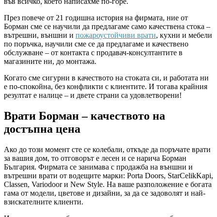
във всичко, което написахме по-горе.
През повече от 21 годишна история на фирмата, ние от
Борман сме се научили да предлагаме само качествена стока –
вътрешни, външни и
пожароустойчиви врати
, кухни и мебели
по поръчка, научили сме се да предлагаме и качествено
обслужване – от контакта с продавач-консултантите в
магазините ни, до монтажа.
Когато сме сигурни в качеството на стоката си, и работата ни
е по-спокойна, без конфликти с клиентите. И тогава крайния
резултат е налице – и двете страни са удовлетворени!
Врати Борман – качеството на
достъпна цена
Ако до този момент сте се колебали, откъде да поръчате врати
за вашия дом, то отговорът е лесен и се нарича Борман
България. Фирмата се занимава с продажба на външни и
вътрешни врати от водещите марки: Porta Doors, StarCelikKapi,
Classen, Variodoor и New Style. На ваше разположение е богата
гама от модели, цветове и дизайни, за да се задоволят и най-
взискателните клиенти.