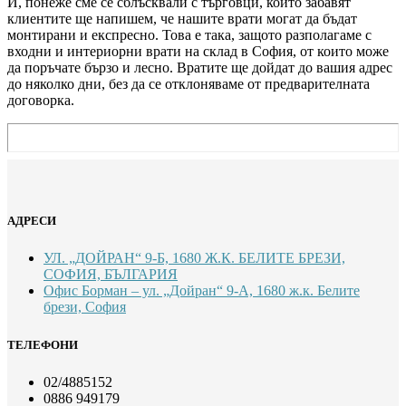
И, понеже сме се сблъсквали с търговци, които забавят
клиентите ще напишем, че нашите врати могат да бъдат
монтирани и експресно. Това е така, защото разполагаме с
входни и интериорни врати на склад в София, от които може
да поръчате бързо и лесно. Вратите ще дойдат до вашия адрес
до няколко дни, без да се отклоняваме от предварителната
договорка.
АДРЕСИ
УЛ. „ДОЙРАН“ 9-Б, 1680 Ж.К. БЕЛИТЕ БРЕЗИ,
СОФИЯ, БЪЛГАРИЯ
Офис Борман – ул. „Дойран“ 9-А, 1680 ж.к. Белите
брези, София
ТЕЛЕФОНИ
02/4885152
0886 949179