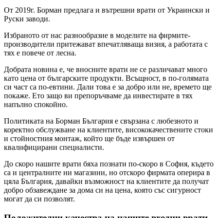
От 2019г. Борман предлага и вътрешни врати от Украински и
Руски заводи.
Избраното от нас разнообразие в моделите на фирмите-
производители притежават впечатляваща визия, а работата с
тях е повече от лесна.
Добрата новина е, че вносните врати не се различават много
като цена от българските продукти. Всъщност, в по-голямата
си част са по-евтини. Дали това е за добро или не, времето ще
покаже. Ето защо ви препоръчваме да инвестирате в тях
напълно спокойно.
Политиката на Борман България е свързана с любезното и
коректно обслужване на клиентите, висококачествените стоки
и стойностния монтаж, който ще бъде извършен от
квалифицирани специалисти.
До скоро нашите врати бяха познати по-скоро в София, където
са и централните ни магазини, но отскоро фирмата оперира в
цяла България, давайки възможност на клиентите да получат
добро обзавеждане за дома си на цена, която със сигурност
могат да си позволят.
Положителни качества на нашите входни врати