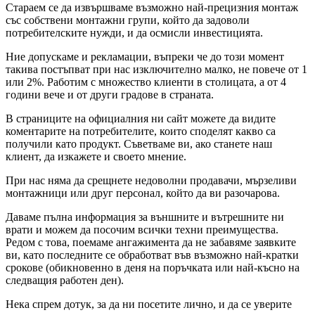
Стараем се да извършваме възможно най-прецизния монтаж
със собствени монтажни групи, който да задоволи
потребителските нужди, и да осмисли инвестицията.
Ние допускаме и рекламации, въпреки че до този момент
такива постъпват при нас изключително малко, не повече от 1
или 2%. Работим с множество клиенти в столицата, а от 4
години вече и от други градове в страната.
В страниците на официалния ни сайт можете да видите
коментарите на потребителите, които споделят какво са
получили като продукт. Съветваме ви, ако станете наш
клиент, да изкажете и своето мнение.
При нас няма да срещнете недоволни продавачи, мързеливи
монтажници или друг персонал, който да ви разочарова.
Даваме пълна информация за външните и вътрешните ни
врати и можем да посочим всички техни преимущества.
Редом с това, поемаме ангажимента да не забавяме заявките
ви, като последните се обработват във възможно най-кратки
срокове (обикновенно в деня на поръчката или най-късно на
следващия работен ден).
Нека спрем дотук, за да ни посетите лично, и да се уверите