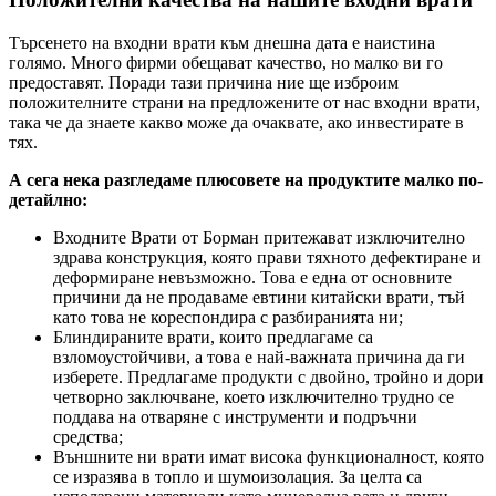
Търсенето на входни врати към днешна дата е наистина
голямо. Много фирми обещават качество, но малко ви го
предоставят. Поради тази причина ние ще изброим
положителните страни на предложените от нас входни врати,
така че да знаете какво може да очаквате, ако инвестирате в
тях.
А сега нека разгледаме плюсовете на продуктите малко по-
детайлно:
Входните Врати от Борман притежават изключително
здрава конструкция, която прави тяхното дефектиране и
деформиране невъзможно. Това е една от основните
причини да не продаваме евтини китайски врати, тъй
като това не кореспондира с разбиранията ни;
Блиндираните врати, които предлагаме са
взломоустойчиви, а това е най-важната причина да ги
изберете. Предлагаме продукти с двойно, тройно и дори
четворно заключване, което изключително трудно се
поддава на отваряне с инструменти и подръчни
средства;
Външните ни врати имат висока функционалност, която
се изразява в топло и шумоизолация. За целта са