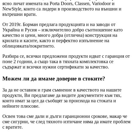
ясно личат имената на Porta Doors, Classen, Variodoor и
NewStyle, които са лидери в производството на външни и
вътрешни врати.
От 2019г. Борман предлага продукцията и на заводи от
Украйна и Русия – изключително добро съотношение като
качество и цени, много добра (отлична) конструкция на
крилата и касите, както и перфектно изпълнение на
облицовката/покритието.
Разбира се, всички предложени продукти идват с гаранция от
поне 2 години, а също така в тяхната комплектовка се
съдържат и всички нужни сертификати за качество.
Можем ли да имаме доверие в стоките?
За да не оставим и грам съмнение в качеството на нашите
продукти, Ви предлагаме да видите документите към тях,
които имат за цел да съобщят за произхода на стоката и
нейните плюсове.
Освен това сме дали и дълги гаранционни срокове, макар че
сме сигурни, че след тяхното изтичане няма да имате проблем
с вратите.