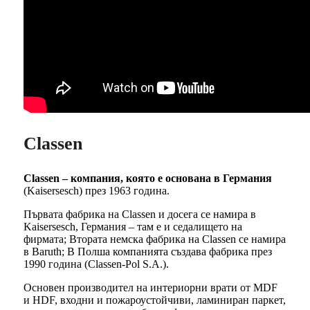
Classen
Classen – компания, която е основана в Германия
(Kaisersesch) през 1963 година.
Първата фабрика на Classen и досега се намира в
Kaisersesch, Германия – там е и седалището на
фирмата; Втората немска фабрика на Classen се намира
в Baruth; В Полша компанията създава фабрика през
1990 година (Classen-Pol S.A.).
Основен производител на интериорни врати от MDF
и HDF, входни и пожароустойчиви, ламиниран паркет,