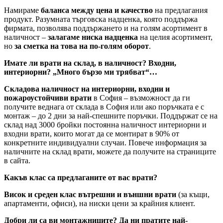
Намираме
баланса между цена и качество
на предлагания
продукт. Разумната търговска надценка, която поддържа
фирмата, позволява поддържането и на голям асортимент в
наличност –
залагаме ниска надценка
на целия асортимент,
но
за сметка на това на по-голям оборот
.
Имате ли врати на склад, в наличност? Входни,
интериорни? „Много бързо ми трябват“…
Складова наличност на интериорни, входни и
пожароустойчиви врати
в София – възможност да ги
получите веднага от склада в София или ако поръчката е с
монтаж – до 2 дни за най-спешните поръчки. Поддържат се на
склад над 3000 бройки постоянна наличност интериорни и
входни врати, които могат да се монтират в 90% от
конкретните индивидуални случаи. Повече информация за
наличните на склад врати, можете да получите на страниците
в сайта.
Какъв клас са предлаганите от вас врати?
Висок и среден клас вътрешни и външни врати
(за къщи,
апартаменти, офиси), на ниски цени за крайния клиент.
Добри ли са ви монтажниците? Да ни пратите най-