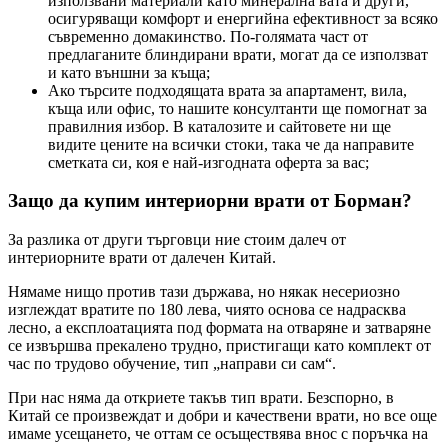
използвани материали като минерална вата и други,
осигуряващи комфорт и енергийна ефективност за всяко
съвременно домакинство. По-голямата част от
предлаганите блиндирани врати, могат да се използват
и като външни за къща;
Ако търсите подходящата врата за апартамент, вила,
къща или офис, то нашите консултанти ще помогнат за
правилния избор. В каталозите и сайтовете ни ще
видите цените на всички стоки, така че да направите
сметката си, коя е най-изгодната оферта за вас;
Защо да купим интериорни врати от Борман?
За разлика от други търговци ние стоим далеч от
интериорните врати от далечен Китай.
Нямаме нищо против тази държава, но някак несериозно
изглеждат вратите по 180 лева, чиято основа се надрасква
лесно, а експлоатацията под формата на отваряне и затваряне
се извършва прекалено трудно, пристигащи като комплект от
час по трудово обучение, тип „направи си сам“.
При нас няма да откриете такъв тип врати. Безспорно, в
Китай се произвеждат и добри и качествени врати, но все още
имаме усещането, че оттам се осъществява внос с поръчка на