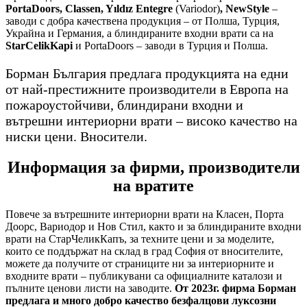
PortaDoors, Classen, Yıldız Entegre
(Variodor)
, NewStyle
–
заводи с добра качествена продукция – от Полша, Турция,
Украйна и Германия, а блиндираните входни врати са на
StarCelikKapi
и PortaDoors – заводи в Турция и Полша.
Борман България предлага продукцията на едни
от най-престижните производители в Европа на
пожароустойчиви, блиндирани входни и
вътрешни интериорни врати – високо качество на
ниски цени. Вносители.
Информация за фирми, производители
на вратите
Повече за вътрешните интериорни врати на Класен, Порта
Доорс, Вариодор и Нов Стил, както и за блиндираните входни
врати на СтарЧеликКапъ, за техните цени и за моделите,
които се поддържат на склад в град София от вносителите,
можете да получите от страниците ни за интериорните и
входните врати – публикувани са официалните каталози и
пълните ценови листи на заводите.
От 2023г. фирма Борман
предлага и много добро качество безфалцови луксозни