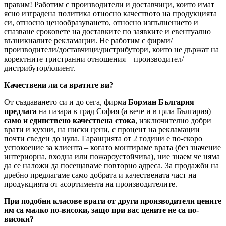
правим! Работим с производители и доставчици, които имат
ясно изградена политика относно качеството на продукцията
си, относно ценообразуването, относно изпълнението и
спазване сроковете на доставките по заявките и евентуално
възникналите рекламации. Не работим с фирми/
производители/доставчици/дистрибутори, които не държат на
коректните тристранни отношения – производител/
дистрибутор/клиент.
Качествени ли са вратите ви?
От създаването си и до сега, фирма
Борман България
предлага
на пазара в град София (а вече и в цяла България)
само и единствено качествена стока
, изключително добри
врати и кухни, на ниски цени, с процент на рекламации
почти сведен до нула. Гаранцията от 2 години е по-скоро
успокоение за клиента – когато монтираме врата (без значение
интериорна, входна или пожароустойчива), ние знаем че няма
да се наложи да посещаваме повторно адреса. За продажби на
дребно предлагаме само добрата и качествената част на
продукцията от асортимента на производителите.
При подобни класове врати от други производители цените
им са малко по-високи, защо при вас цените не са по-
високи?