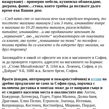
пазаруване) – примерно мебели, кухненско обзавеждане,
дограма, фаянс…стока, която трябва да ползвате дълго
време във Вашия дом:
– След като сте се насочили вече към определен търговец, то
посетете магазина минимум 2 или 3 пъти, изчаквайте вътре
в магазина по 10-20 минути минимум, разглеждайте,
питайте, изчаквайте…и ако продавачите започнат да
„нервничат“, ако „засечете“ неудовлетворен от покупката
си клиент, ако чуете „повишаване на тона“ по телефон –
тогава трябва да си излезете и да изберете друг магазин, на
друг търговец!
Заповядайте в някой от офисите ни или в магазините в София,
за да проверите горното, адресите на магазините на Борман:
ул. „Стоян Михайловски“ 8, 1164 ж.к. Лозенец, София, и ул.
„Дойран“ 9-Б, 1680 ж.к. Белите брези, София.
Врати (входни, интериорни и пожароустойчиви) и
кухни
на
дребно предлагаме не само за София-град, поръчка с
включена доставка и монтаж може да се направи също и
от следните населени места и околностите им:
Антон,
Божурище, Ботевград, Годеч, Горна Малина, Долна баня,
Драгоман, Елин Пелин, Етрополе, Златица, Ихтиман,
Копривщица, Костенец, Костинброд, Мирково, Пирдоп,