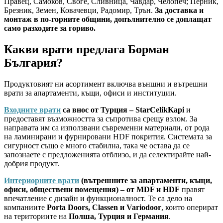
Правец, Самоков, Своге, Сливница, Чавдар, Челопеч; Перник,
Брезник, Земен, Ковачевци, Радомир, Трън.
За доставка и
монтаж в по-горните общини, допълнително се доплащат
само разходите за гориво.
Какви врати предлага Борман
България?
Продуктовият ни асортимент включва външни и вътрешни
врати за апартаменти, къщи, офиси и институции.
Входните врати
са внос от Турция – StarCelikKapi
и
предоставят възможността за съпротива срещу взлом. За
направата им са използвани съвременни материали, от рода
на ламинирани и фурнировани HDF покрития. Системата за
сигурност също е много стабилна, така че остава да се
запознаете с предложенията отблизо, и да селектирайте най-
добрия продукт.
Интериорните врати
(вътрешните за апартаменти, къщи,
офиси, обществени помещения) – от MDF и HDF
правят
впечатление с дизайн и функционалност. Те са дело на
компаниите
Porta Doors, Classen и Variodoor
, които оперират
на териториите на
Полша, Турция и Германия
.