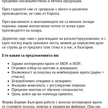
предимно нискокачествена и евтина продукция.
През годините сме се срещнали с много и различни
производители, не само от Европа.
През магазините и монтажниците ни са минали хиляди
поръчки, имаме впечатление почти от всеки един
производител на пазара.
Директно още само с разглеждане на каталог/предложение, и с
един поглед върху ценовата листа, можем да определим дали
си струва да се предлага тази стока и у нас, в България.
Ето какви са предложенията ни:
Здрави интериорни врати от MDF и HDF;
Огромен избор на цветове и декорации;
Възможност за покупка на комбинирани врати (дърво +
стъкло);
Безпроблемно отваряне и затваряне;
Фалцови комплекти, с регулируеми первази;
Прецизен монтаж от обучени специалисти;
Цена, която ще ви изненада приятно;
Фирма Борман България работи с вносни интериорни врати
от големите полски, немски и украински фабрики. При нас