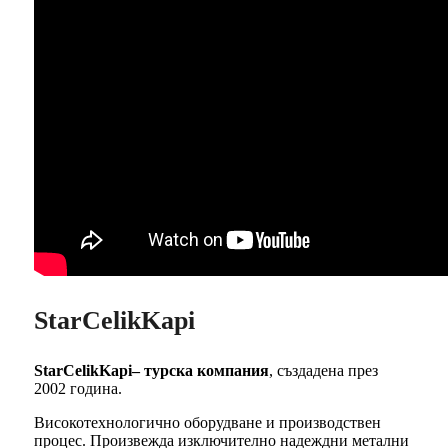
StarCelikKapi
StarCelikKapi– турска компания
, създадена през
2002 година.
Високотехнологично оборудване и производствен
процес. Произвежда изключително надеждни метални