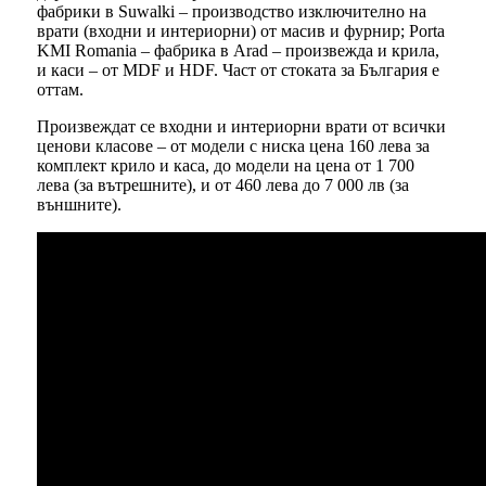
фабрики в Suwalki – производство изключително на
врати (входни и интериорни) от масив и фурнир; Porta
KMI Romania – фабрика в Arad – произвежда и крила,
и каси – от MDF и HDF. Част от стоката за България е
оттам.
Произвеждат се входни и интериорни врати от всички
ценови класове – от модели с ниска цена 160 лева за
комплект крило и каса, до модели на цена от 1 700
лева (за вътрешните), и от 460 лева до 7 000 лв (за
външните).