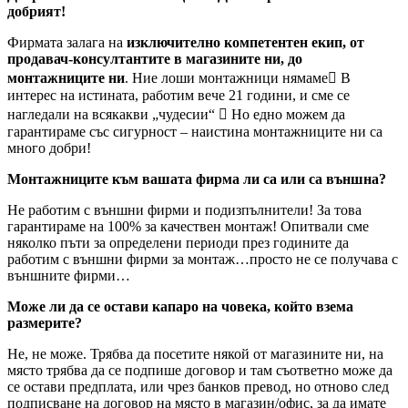
добрият!
Фирмата залага на
изключително компетентен екип, от
продавач-консултантите в магазините ни, до
монтажниците ни
. Ние лоши монтажници нямаме В
интерес на истината, работим вече 21 години, и сме се
нагледали на всякакви „чудесии“  Но едно можем да
гарантираме със сигурност – наистина монтажниците ни са
много добри!
Монтажниците към вашата фирма ли са или са външна?
Не работим с външни фирми и подизпълнители! За това
гарантираме на 100% за качествен монтаж! Опитвали сме
няколко пъти за определени периоди през годините да
работим с външни фирми за монтаж…просто не се получава с
външните фирми…
Може ли да се остави капаро на човека, който взема
размерите?
Не, не може. Трябва да посетите някой от магазините ни, на
място трябва да се подпише договор и там съответно може да
се остави предплата, или чрез банков превод, но отново след
подписване на договор на място в магазин/офис, за да имате