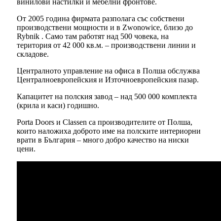
винилови настилки и мебелни фронтове.
От 2005 година фирмата разполага със собствени
производствени мощности и в Zwonowice, близо до
Rybnik . Само там работят над 500 човека, на
територия от 42 000 кв.м. – производствени линии и
складове.
Централното управление на офиса в Полша обслужва
Централноевропейския и Източноевропейския пазар.
Капацитет на полския завод – над 500 000 комплекта
(крила и каси) годишно.
Porta Doors и Classen са производителите от Полша,
които наложиха доброто име на полските интериорни
врати в България – много добро качество на ниски
цени.