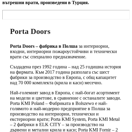
вътрешни врати, произведени в Турция.
Porta Doors
Porta Doors – фабрика в Полша
за интериорни,
входни, интериорни пожароустойчиви и технически
врати със специално предназначение.
Създадена през 1992 година – над 25 годишна история
на фирмата. Към 2017 година разполага със шест
фабрики за производство в Европа, с общ капацитет
над 70 000 комплекта (крила и каси) месечно.
Най-големият завод в Европа, с най-богат асортимент
на модели и цветове, в сравнение с останалите заводи.
Porta KMI Poland – Фабриката в Bolszewo е най-
голямото и най-модерно предприятие в Полша за
производство на интериорни, технически и
екстериорни врати; Porta KMI System, Porta KMI Metal
– 2 фабрики в ELK CITY – за производство на
дървени и метални крила и каси; Porta KMI Fornir – 2