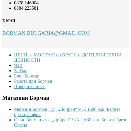
0878 146904
0884 223581
E-MAIL
BORMAN.BULGARIA@GMAIL.COM
Footer
ЦЕНИ за МОНТАЖ на ВРАТИ и ДОПЪЛНИТЕЛНИ
ДЕЙНОСТИ
ЧЗВ
За Нас
Блог Борман
Работа при Борман
Поверителност
Магазини Борман
Магазин Борман - ул. „Дойран“ 9-Б, 1680 ж.к. Белите
брези, София
Офис Борман - ул. „Дойран“ 9-А, 1680 ж.к. Белите брези,
София