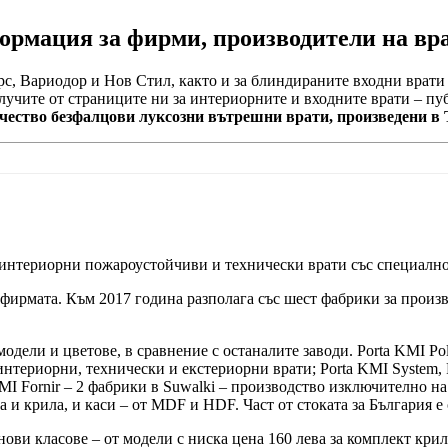
рмация за фирми, производители на вр
с, Вариодор и Нов Стил, както и за блиндираните входни врати 
олучите от страниците ни за интериорните и входните врати – п
ачество безфалцови луксозни вътрешни врати, произведени в 
 интериорни пожароустойчиви и технически врати със специално
 фирмата. Към 2017 година разполага със шест фабрики за произв
модели и цветове, в сравнение с останалите заводи. Porta KMI P
нтериорни, технически и екстериорни врати; Porta KMI System, 
MI Fornir – 2 фабрики в Suwalki – производство изключително на
 и крила, и каси – от MDF и HDF. Част от стоката за България е 
ви класове – от модели с ниска цена 160 лева за комплект крило 