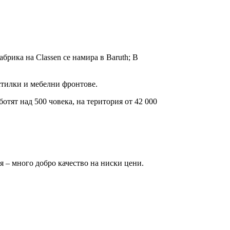
абрика на Classen се намира в Baruth; В
тилки и мебелни фронтове.
отят над 500 човека, на територия от 42 000
я – много добро качество на ниски цени.