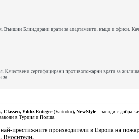
. Външни Блиндирани врати за апартаменти, къщи и офиси. Кач
я. Качествени сертифицирани противопожарни врати за жилища,
и за
, Classen, Yıldız Entegre
(Variodor)
, NewStyle
– заводи с добра к
 заводи в Турция и Полша.
т най-престижните производители в Европа на пожа
. Вносители.