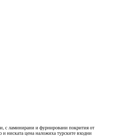
и, с ламинирани и фурнировани покрития от
во и ниската цена наложиха турските входни