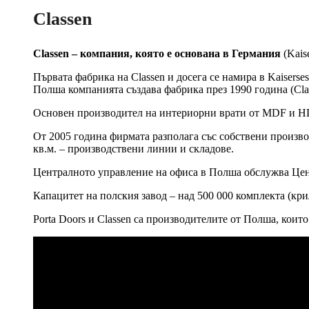
Classen
Classen – компания, която е основана в Германия
(Kais
Първата фабрика на Classen и досега се намира в Kaiserse
Полша компанията създава фабрика през 1990 година (Clas
Основен производител на интериорни врати от MDF и HD
От 2005 година фирмата разполага със собствени производ
кв.м. – производствени линии и складове.
Централното управление на офиса в Полша обслужва Цен
Капацитет на полския завод – над 500 000 комплекта (кри
Porta Doors и Classen са производителите от Полша, кои