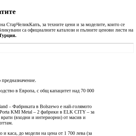
атите
на СтарЧеликКапъ, за техните цени и за моделите, които се
убликувани са официалните каталози и пълните ценови листи на
Турция.
 предназначение.
одство в Европа, с общ капацитет над 70 000
oland – Фабриката в Bolszewo е най-голямото
Porta KMI Metal – 2 фабрики в ELK CITY – за
 врати (входни и интериорни) от масив и
оттам.
и каса, до модели на цена от 1 700 лева (за