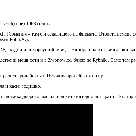
ersesch) през 1963 година.
sch, Германия – там е и седалището на фирмата; Втората немска ф
sen-Pol S.A.).
F, входни и пожароустойчиви, ламиниран паркет, винилови нас
ствени мощности и в Zwonowice, близо до Rybnik . Само там раб
тралноевропейския и Източноевропейския пазар.
ла и каси) годишно.
то наложиха доброто име на полските интериорни врати в Българи