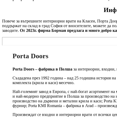
Инфо
Повече за вътрешните интериорни врати на Класен, Порта Доор
поддържат на склад в град София от вносителите, можете да п
заводите.
От 2023г. фирма Борман предлага и много добро к
Porta Doors
Porta Doors – фабрика в Полша
за интериорни, входни,
Създадена през 1992 година – над 25 годишна история на
комплекта (крила и каси) месечно.
Най-големият завод в Европа, с най-богат асортимент на 
и най-модерно предприятие в Полша за производство на и
производство на дървени и метални крила и каси; Porta K
фурнир; Porta KMI Romania – фабрика в Arad – произвежда
Произвеждат се входни и интериорни врати от всички цено