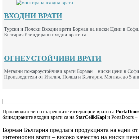
ВХОДНИ ВРАТИ
Турски и Полски Входни врати Борман на ниски Цени в София
България блиндирани входни врати са…
ОГНЕУСТОЙЧИВИ ВРАТИ
Метални пожароустойчиви врати Борман – ниски цени в Софи
Производители от Италия, Полша и България. Монтаж до 5 дн
Производители на вътрешните интериорни врати са
PortaDoors
блиндираните входни врати са на
StarCelikKapi
и PortaDoors –
Борман България предлага продукцията на едни о
интериорни врати – високо качество на ниски цени