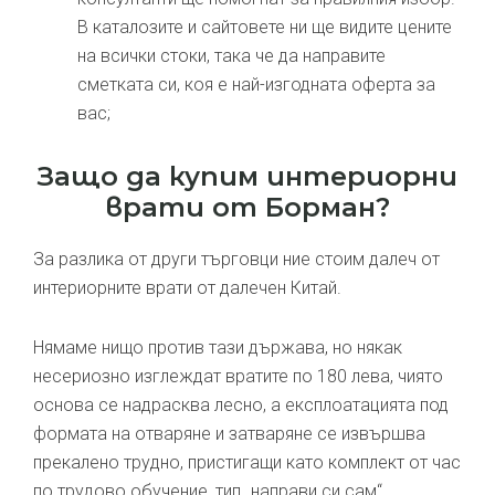
В каталозите и сайтовете ни ще видите цените
на всички стоки, така че да направите
сметката си, коя е най-изгодната оферта за
вас;
Защо да купим интериорни
врати от Борман?
За разлика от други търговци ние стоим далеч от
интериорните врати от далечен Китай.
Нямаме нищо против тази държава, но някак
несериозно изглеждат вратите по 180 лева, чиято
основа се надрасква лесно, а експлоатацията под
формата на отваряне и затваряне се извършва
прекалено трудно, пристигащи като комплект от час
по трудово обучение, тип „направи си сам“.