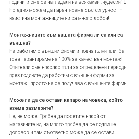
години, и сме се нагледали на всякакви „чудесии“ 
Но едно можем да гарантираме със сигурност –
наистина монтажниците ни са много добри!
Монтажниците към вашата фирма ли са или са
външна?
Не работим с външни фирми и подизпълнители! За
това гарантираме на 100% за качествен монтаж!
Опитвали сме няколко пъти за определени периоди
през годините да работим с външни фирми за
монтаж…просто не се получава с външните фирми…
Може ли да се остави капаро на човека, който
взема размерите?
Не, не може. Трябва да посетите някой от
магазините ни, на място трябва да се подпише
договор и там съответно може да се остави