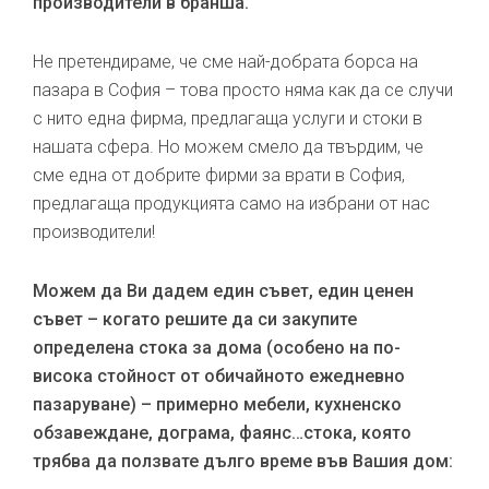
производители в бранша.
Не претендираме, че сме най-добрата борса на
пазара в София – това просто няма как да се случи
с нито една фирма, предлагаща услуги и стоки в
нашата сфера. Но можем смело да твърдим, че
сме една от добрите фирми за врати в София,
предлагаща продукцията само на избрани от нас
производители!
Можем да Ви дадем един съвет, един ценен
съвет – когато решите да си закупите
определена стока за дома (особено на по-
висока стойност от обичайното ежедневно
пазаруване) – примерно мебели, кухненско
обзавеждане, дограма, фаянс…стока, която
трябва да ползвате дълго време във Вашия дом: