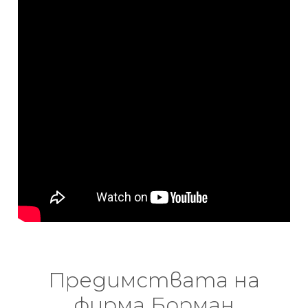
Предимствата на
фирма Борман