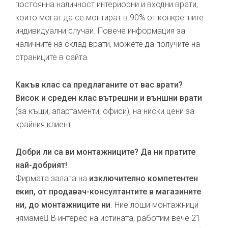
постоянна наличност интериорни и входни врати,
които могат да се монтират в 90% от конкретните
индивидуални случаи. Повече информация за
наличните на склад врати, можете да получите на
страниците в сайта.
Какъв клас са предлаганите от вас врати?
Висок и среден клас вътрешни и външни врати
(за къщи, апартаменти, офиси), на ниски цени за
крайния клиент.
Добри ли са ви монтажниците? Да ни пратите
най-добрият!
Фирмата залага на
изключително компетентен
екип, от продавач-консултантите в магазините
ни, до монтажниците ни
. Ние лоши монтажници
нямаме В интерес на истината, работим вече 21