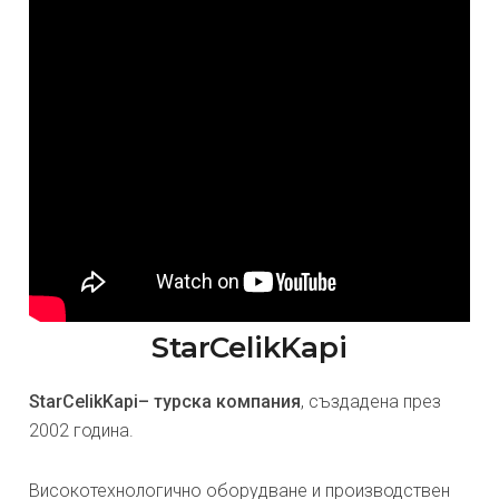
StarCelikKapi
StarCelikKapi– турска компания
, създадена през
2002 година.
Високотехнологично оборудване и производствен