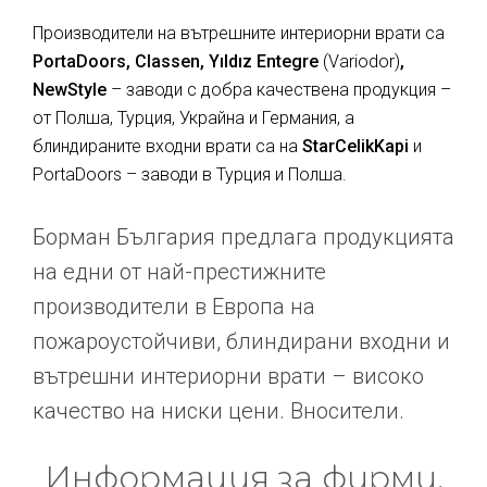
Производители на вътрешните интериорни врати са
PortaDoors, Classen, Yıldız Entegre
(Variodor)
,
NewStyle
– заводи с добра качествена продукция –
от Полша, Турция, Украйна и Германия, а
блиндираните входни врати са на
StarCelikKapi
и
PortaDoors – заводи в Турция и Полша.
Борман България предлага продукцията
на едни от най-престижните
производители в Европа на
пожароустойчиви, блиндирани входни и
вътрешни интериорни врати – високо
качество на ниски цени. Вносители.
Информация за фирми,