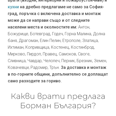
Врати (входни, интериорни и пожароустойчиви) и
кухни
на дребно предлагаме не само за София-
град, поръчка с включена доставка и монтаж
може да се направи също и от следните
населени места и околностите им:
Антон,
Божурище, Ботевград, Годеч, Горна Малина, Долна
баня, Драгоман, Елин Пелин, Етрополе, Златица,
Ихтиман, Копривщица, Костенец, Костинброд,
Мирково, Пирдоп, Правец, Самоков, Своге,
Сливница, Чавдар, Челопеч; Перник, Брезник, Земен,
Ковачевци, Радомир, Трън.
За доставка и монтаж
в по-горните общини, допълнително се доплащат
само разходите за гориво.
Какви врати предлага
Борман България?