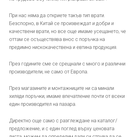
При нас няма да откриете такъв тип врати.
Безспорно, в Китай се произвеждат и добри и
качествени врати, но все още имаме усещането, че
оттам се осъществява внос с поръчка на
предимно нискокачествена и евтина продукция.
През годините сме се срещнали с много и различни
производители, не само от Европа.
През магазините и монтажниците ни са минали
хиляди поръчки, имаме впечатление почти от всеки
един производител на пазара.
Директно още само с разглеждане на каталог/
предложение, и с един поглед върху ценовата
листа, можем да определим дали си струва да се