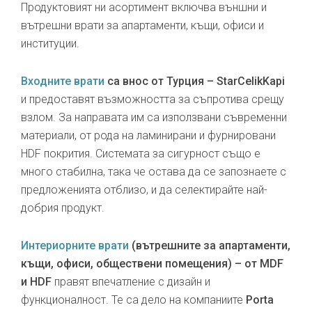
Продуктовият ни асортимент включва външни и
вътрешни врати за апартаменти, къщи, офиси и
институции.
Входните врати
са внос от Турция – StarCelikKapi
и предоставят възможността за съпротива срещу
взлом. За направата им са използвани съвременни
материали, от рода на ламинирани и фурнировани
HDF покрития. Системата за сигурност също е
много стабилна, така че остава да се запознаете с
предложенията отблизо, и да селектирайте най-
добрия продукт.
Интериорните врати
(вътрешните за апартаменти,
къщи, офиси, обществени помещения) – от MDF
и HDF
правят впечатление с дизайн и
функционалност. Те са дело на компаниите
Porta