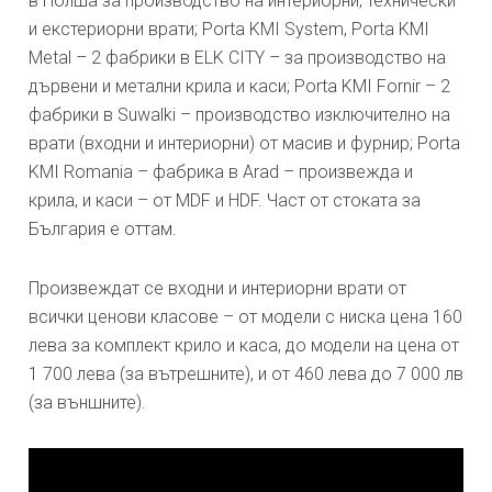
в Полша за производство на интериорни, технически
и екстериорни врати; Porta KMI System, Porta KMI
Metal – 2 фабрики в ELK CITY – за производство на
дървени и метални крила и каси; Porta KMI Fornir – 2
фабрики в Suwalki – производство изключително на
врати (входни и интериорни) от масив и фурнир; Porta
KMI Romania – фабрика в Arad – произвежда и
крила, и каси – от MDF и HDF. Част от стоката за
България е оттам.
Произвеждат се входни и интериорни врати от
всички ценови класове – от модели с ниска цена 160
лева за комплект крило и каса, до модели на цена от
1 700 лева (за вътрешните), и от 460 лева до 7 000 лв
(за външните).