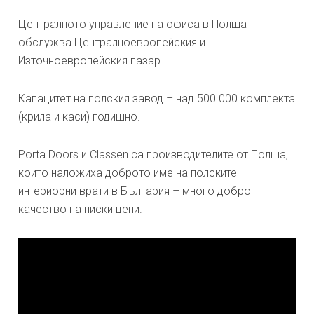
Централното управление на офиса в Полша
обслужва Централноевропейския и
Източноевропейския пазар.
Капацитет на полския завод – над 500 000 комплекта
(крила и каси) годишно.
Porta Doors и Classen са производителите от Полша,
които наложиха доброто име на полските
интериорни врати в България – много добро
качество на ниски цени.