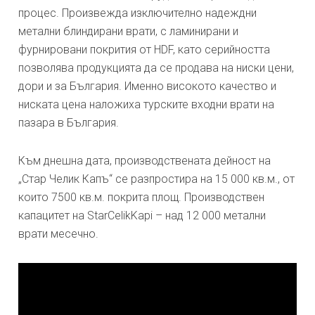
процес. Произвежда изключително надеждни
метални блиндирани врати, с ламинирани и
фурнировани покрития от HDF, като серийността
позволява продукцията да се продава на ниски цени,
дори и за България. Именно високото качество и
ниската цена наложиха турските входни врати на
пазара в България.
Към днешна дата, производствената дейност на
„Стар Челик Капъ“ се разпростира на 15 000 кв.м., от
които 7500 кв.м. покрита площ. Производствен
капацитет на StarCelikKapi – над 12 000 метални
врати месечно.