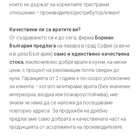
които не държат на коректните тристранни
отношения – производител/дистрибутор/клиент.
Качествени ли са вратите ви?
От създаването си и до сега, фирма
Борман
България предлага
на пазара в град София (а вече
и в цяла България)
само и единствено качествена
стока
, изключително добри врати и кухни, на ниски
цени, с процент на рекламации почти сведен до
нула. Гаранцията от 2 години е по-скоро успокоение
за клиента – когато монтираме врата (без значение
интериорна, входна или пожароустойчива), ние
знаем че няма да се наложи да посещаваме
повторно адреса. За продажби на дребно
предлагаме само добрата и качествената част на
продукцията от асортимента на производителите.