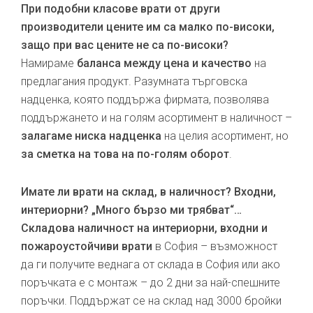
При подобни класове врати от други
производители цените им са малко по-високи,
защо при вас цените не са по-високи?
Намираме
баланса между цена и качество
на
предлагания продукт. Разумната търговска
надценка, която поддържа фирмата, позволява
поддържането и на голям асортимент в наличност –
залагаме ниска надценка
на целия асортимент, но
за сметка на това на по-голям оборот
.
Имате ли врати на склад, в наличност? Входни,
интериорни? „Много бързо ми трябват“…
Складова наличност на интериорни, входни и
пожароустойчиви врати
в София – възможност
да ги получите веднага от склада в София или ако
поръчката е с монтаж – до 2 дни за най-спешните
поръчки. Поддържат се на склад над 3000 бройки