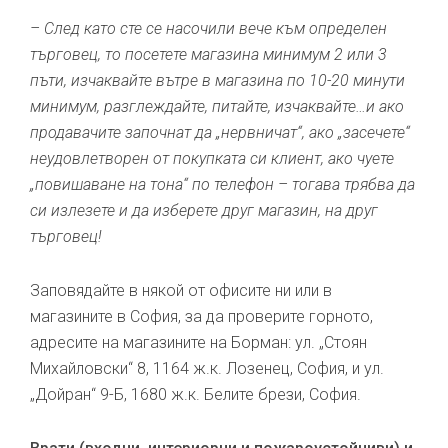
– След като сте се насочили вече към определен
търговец, то посетете магазина минимум 2 или 3
пъти, изчаквайте вътре в магазина по 10-20 минути
минимум, разглеждайте, питайте, изчаквайте…и ако
продавачите започнат да „нервничат“, ако „засечете“
неудовлетворен от покупката си клиент, ако чуете
„повишаване на тона“ по телефон – тогава трябва да
си излезете и да изберете друг магазин, на друг
търговец!
Заповядайте в някой от офисите ни или в
магазините в София, за да проверите горното,
адресите на магазините на Борман: ул. „Стоян
Михайловски“ 8, 1164 ж.к. Лозенец, София, и ул.
„Дойран“ 9-Б, 1680 ж.к. Белите брези, София.