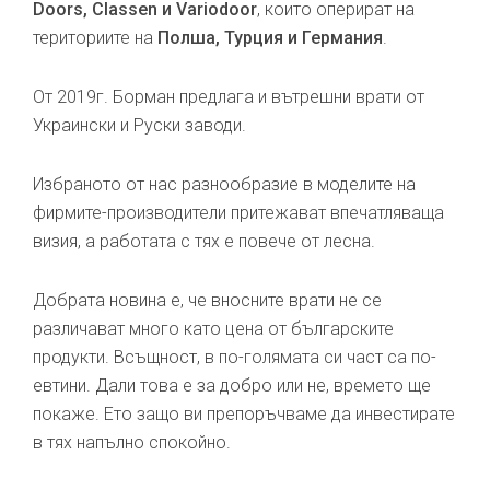
Doors, Classen и Variodoor
, които оперират на
териториите на
Полша, Турция и Германия
.
От 2019г. Борман предлага и вътрешни врати от
Украински и Руски заводи.
Избраното от нас разнообразие в моделите на
фирмите-производители притежават впечатляваща
визия, а работата с тях е повече от лесна.
Добрата новина е, че вносните врати не се
различават много като цена от българските
продукти. Всъщност, в по-голямата си част са по-
евтини. Дали това е за добро или не, времето ще
покаже. Ето защо ви препоръчваме да инвестирате
в тях напълно спокойно.