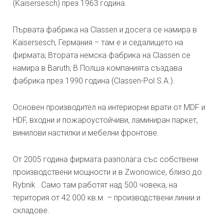
(Kaisersesch) през 1963 година.
Първата фабрика на Classen и досега се намира в
Kaisersesch, Германия – там е и седалището на
фирмата; Втората немска фабрика на Classen се
намира в Baruth; В Полша компанията създава
фабрика през 1990 година (Classen-Pol S.A.).
Основен производител на интериорни врати от MDF и
HDF, входни и пожароустойчиви, ламиниран паркет,
винилови настилки и мебелни фронтове.
От 2005 година фирмата разполага със собствени
производствени мощности и в Zwonowice, близо до
Rybnik . Само там работят над 500 човека, на
територия от 42 000 кв.м. – производствени линии и
складове.