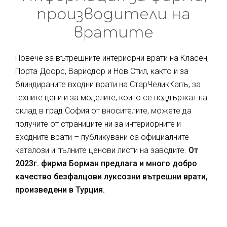
производители на
вратите
Повече за вътрешните интериорни врати на Класен,
Порта Доорс, Вариодор и Нов Стил, както и за
блиндираните входни врати на СтарЧеликКапъ, за
техните цени и за моделите, които се поддържат на
склад в град София от вносителите, можете да
получите от страниците ни за интериорните и
входните врати – публикувани са официалните
каталози и пълните ценови листи на заводите.
От
2023г. фирма Борман предлага и много добро
качество безфалцови луксозни вътрешни врати,
произведени в Турция.