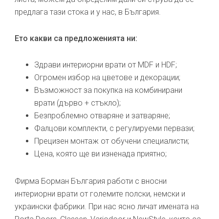
предлага тази стока и у нас, в България.
Ето какви са предложенията ни:
Здрави интериорни врати от MDF и HDF;
Огромен избор на цветове и декорации;
Възможност за покупка на комбинирани
врати (дърво + стъкло);
Безпроблемно отваряне и затваряне;
Фалцови комплекти, с регулируеми первази;
Прецизен монтаж от обучени специалисти;
Цена, която ще ви изненада приятно;
Фирма Борман България работи с вносни
интериорни врати от големите полски, немски и
украински фабрики. При нас ясно личат имената на