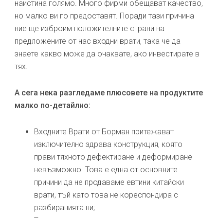
наистина голямо. Много фирми обещават качество,
но малко ви го предоставят. Поради тази причина
ние ще изброим положителните страни на
предложените от нас входни врати, така че да
знаете какво може да очаквате, ако инвестирате в
тях.
А сега нека разгледаме плюсовете на продуктите
малко по-детайлно:
Входните Врати от Борман притежават
изключително здрава конструкция, която
прави тяхното дефектиране и деформиране
невъзможно. Това е една от основните
причини да не продаваме евтини китайски
врати, тъй като това не кореспондира с
разбиранията ни;