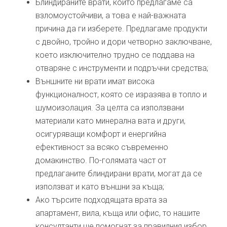
Блиндираните врати, които предлагаме са
взломоустойчиви, а това е най-важната
причина да ги изберете. Предлагаме продукти
с двойно, тройно и дори четворно заключване,
което изключително трудно се поддава на
отваряне с инструменти и подръчни средства;
Външните ни врати имат висока
функционалност, която се изразява в топло и
шумоизолация. За целта са използвани
материали като минерална вата и други,
осигуряващи комфорт и енергийна
ефективност за всяко съвременно
домакинство. По-голямата част от
предлаганите блиндирани врати, могат да се
използват и като външни за къща;
Ако търсите подходящата врата за
апартамент, вила, къща или офис, то нашите
консултанти ще помогнат за правилния избор.