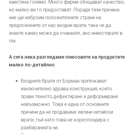
наистина голямо. Много фирми обещават качество,
но малко ви го предоставят. Поради тази причина
ние ще изброим положителните страни на
предложените от нас входни врати, така че да
знаете какво може да очаквате, ако инвестирате в
тях.
А сега нека разгледаме плюсовете на продуктите
малко по-детайлно:
Входните Врати от Борман притежават
изключително здрава конструкция, която
прави тяхното дефектиране и деформиране
невъзможно. Това е една от основните
причини да не продаваме евтини китайски
врати, тъй като това не кореспондира с
разбиранията ни;