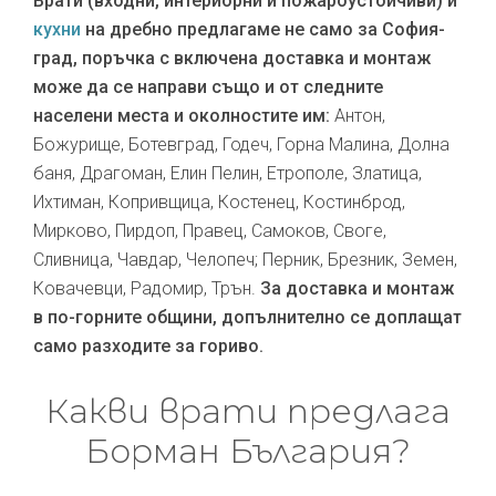
Врати (входни, интериорни и пожароустойчиви) и
кухни
на дребно предлагаме не само за София-
град, поръчка с включена доставка и монтаж
може да се направи също и от следните
населени места и околностите им:
Антон,
Божурище, Ботевград, Годеч, Горна Малина, Долна
баня, Драгоман, Елин Пелин, Етрополе, Златица,
Ихтиман, Копривщица, Костенец, Костинброд,
Мирково, Пирдоп, Правец, Самоков, Своге,
Сливница, Чавдар, Челопеч; Перник, Брезник, Земен,
Ковачевци, Радомир, Трън.
За доставка и монтаж
в по-горните общини, допълнително се доплащат
само разходите за гориво.
Какви врати предлага
Борман България?