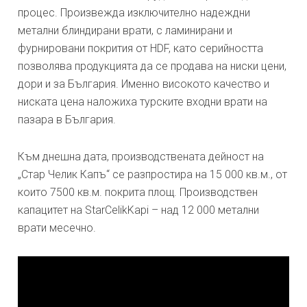
процес. Произвежда изключително надеждни
метални блиндирани врати, с ламинирани и
фурнировани покрития от HDF, като серийността
позволява продукцията да се продава на ниски цени,
дори и за България. Именно високото качество и
ниската цена наложиха турските входни врати на
пазара в България.
Към днешна дата, производствената дейност на
„Стар Челик Капъ“ се разпростира на 15 000 кв.м., от
които 7500 кв.м. покрита площ. Производствен
капацитет на StarCelikKapi – над 12 000 метални
врати месечно.