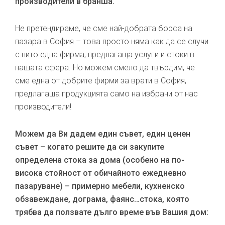
производители в бранша.
Не претендираме, че сме най-добрата борса на
пазара в София – това просто няма как да се случи
с нито една фирма, предлагаща услуги и стоки в
нашата сфера. Но можем смело да твърдим, че
сме една от добрите фирми за врати в София,
предлагаща продукцията само на избрани от нас
производители!
Можем да Ви дадем един съвет, един ценен
съвет – когато решите да си закупите
определена стока за дома (особено на по-
висока стойност от обичайното ежедневно
пазаруване) – примерно мебели, кухненско
обзавеждане, дограма, фаянс…стока, която
трябва да ползвате дълго време във Вашия дом: