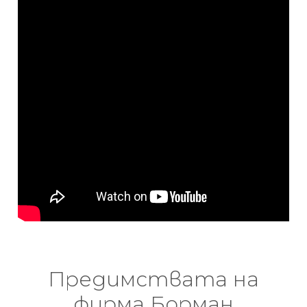
Предимствата на
фирма Борман