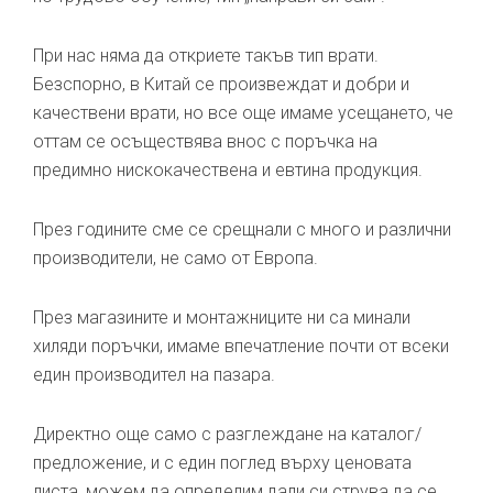
При нас няма да откриете такъв тип врати.
Безспорно, в Китай се произвеждат и добри и
качествени врати, но все още имаме усещането, че
оттам се осъществява внос с поръчка на
предимно нискокачествена и евтина продукция.
През годините сме се срещнали с много и различни
производители, не само от Европа.
През магазините и монтажниците ни са минали
хиляди поръчки, имаме впечатление почти от всеки
един производител на пазара.
Директно още само с разглеждане на каталог/
предложение, и с един поглед върху ценовата
листа, можем да определим дали си струва да се