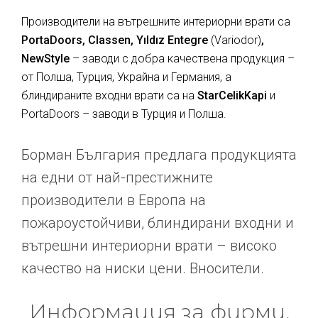
Производители на вътрешните интериорни врати са
PortaDoors, Classen, Yıldız Entegre
(Variodor)
,
NewStyle
– заводи с добра качествена продукция –
от Полша, Турция, Украйна и Германия, а
блиндираните входни врати са на
StarCelikKapi
и
PortaDoors – заводи в Турция и Полша.
Борман България предлага продукцията
на едни от най-престижните
производители в Европа на
пожароустойчиви, блиндирани входни и
вътрешни интериорни врати – високо
качество на ниски цени. Вносители.
Информация за фирми,