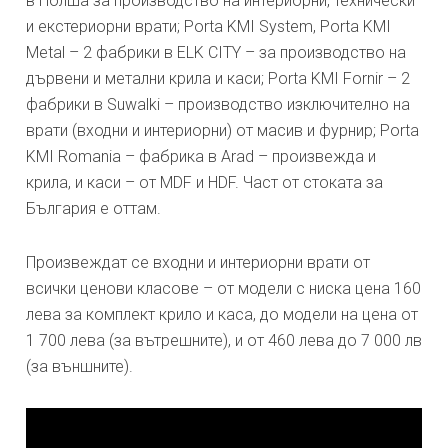
в Полша за производство на интериорни, технически
и екстериорни врати; Porta KMI System, Porta KMI
Metal – 2 фабрики в ELK CITY – за производство на
дървени и метални крила и каси; Porta KMI Fornir – 2
фабрики в Suwalki – производство изключително на
врати (входни и интериорни) от масив и фурнир; Porta
KMI Romania – фабрика в Arad – произвежда и
крила, и каси – от MDF и HDF. Част от стоката за
България е оттам.
Произвеждат се входни и интериорни врати от
всички ценови класове – от модели с ниска цена 160
лева за комплект крило и каса, до модели на цена от
1 700 лева (за вътрешните), и от 460 лева до 7 000 лв
(за външните).