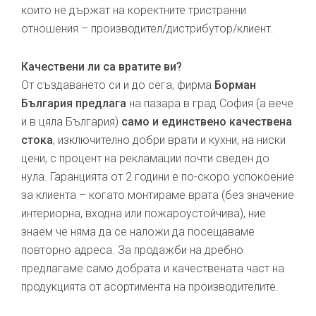
които не държат на коректните тристранни
отношения – производител/дистрибутор/клиент.
Качествени ли са вратите ви?
От създаването си и до сега, фирма
Борман
България предлага
на пазара в град София (а вече
и в цяла България)
само и единствено качествена
стока
, изключително добри врати и кухни, на ниски
цени, с процент на рекламации почти сведен до
нула. Гаранцията от 2 години е по-скоро успокоение
за клиента – когато монтираме врата (без значение
интериорна, входна или пожароустойчива), ние
знаем че няма да се наложи да посещаваме
повторно адреса. За продажби на дребно
предлагаме само добрата и качествената част на
продукцията от асортимента на производителите.