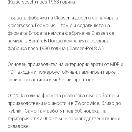
(Kaisersesch) през 1963 година.
Първата фабрика на Classen и досега се намира в
Kaisersesch, Германия – там е и седалището на
фирмата; Втората немска фабрика на Classen се
намира в Baruth; В Полша компанията създава
фабрика през 1990 година (Classen-Pol S.A.).
Основен производител на интериорни врати от MDF и
HDF, входни и пожароустойчиви, ламиниран паркет,
винилови настилки и мебелни фронтове.
От 2005 година фирмата разполага със собствени
производствени мощности и в Zwonowice, близо до
Rybnik . Само там работят над 500 човека, на
територия от 42 000 кв.м. – производствени линии и
складове.