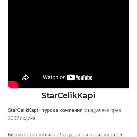
StarCelikKapi
StarCelikKapi– турска компания
, създадена през
2002 година.
Високотехнологично оборудване и производствен