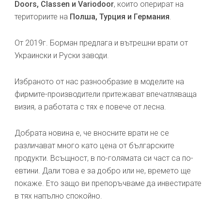
Doors, Classen и Variodoor
, които оперират на
териториите на
Полша, Турция и Германия
.
От 2019г. Борман предлага и вътрешни врати от
Украински и Руски заводи.
Избраното от нас разнообразие в моделите на
фирмите-производители притежават впечатляваща
визия, а работата с тях е повече от лесна.
Добрата новина е, че вносните врати не се
различават много като цена от българските
продукти. Всъщност, в по-голямата си част са по-
евтини. Дали това е за добро или не, времето ще
покаже. Ето защо ви препоръчваме да инвестирате
в тях напълно спокойно.