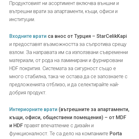
Продуктовият ни асортимент включва външни и
вътрешни врати за апартаменти, къщи, офиси и
институции.
Входните врати
са внос от Турция – StarCelikKapi
и предоставят възможността за съпротива срещу
взлом. За направата им са използвани съвременни
материали, от рода на ламинирани и фурнировани
HDF покрития. Системата за сигурност също е
много стабилна, така че остава да се запознаете с
предложенията отблизо, и да селектирайте най-
добрия продукт.
Интериорните врати
(вътрешните за апартаменти,
къщи, офиси, обществени помещения) – от MDF
и HDF
правят впечатление с дизайн и
функционалност. Те са дело на компаниите
Porta