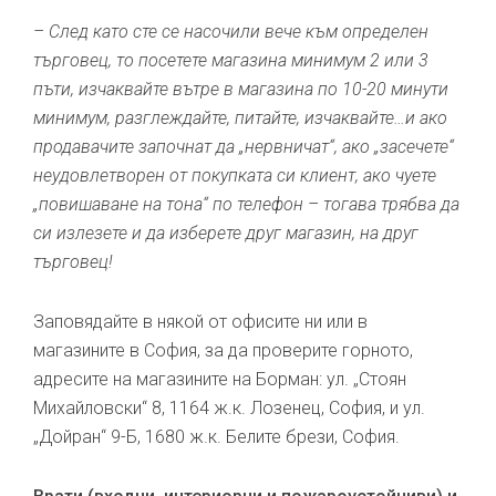
– След като сте се насочили вече към определен
търговец, то посетете магазина минимум 2 или 3
пъти, изчаквайте вътре в магазина по 10-20 минути
минимум, разглеждайте, питайте, изчаквайте…и ако
продавачите започнат да „нервничат“, ако „засечете“
неудовлетворен от покупката си клиент, ако чуете
„повишаване на тона“ по телефон – тогава трябва да
си излезете и да изберете друг магазин, на друг
търговец!
Заповядайте в някой от офисите ни или в
магазините в София, за да проверите горното,
адресите на магазините на Борман: ул. „Стоян
Михайловски“ 8, 1164 ж.к. Лозенец, София, и ул.
„Дойран“ 9-Б, 1680 ж.к. Белите брези, София.