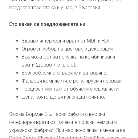
предлага тази стока и у нас, в България.
Ето какви са предложенията ни:
Здрави интериорни врати от MDF и HDF;
Огромен избор на цветове и декорации;
Възможност за покупка на комбинирани
врати (дърво + стъкло);
Безпроблемно отваряне и затваряне;
Фалцови комплекти, с регулируеми первази;
Прецизен монтаж от обучени специалисти;
Цена, която ще ви изненада приятно;
Фирма Борман България работи с вносни
интериорни врати от големите полски, немски и
украински фабрики. При нас ясно личат имената на