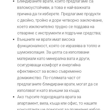
Блиндираните врати, които предлагаме са
взломоустойчиви, а това е най-важната
причина да ги изберете. Предлагаме продукти
с двойно, тройно и дори четворно заключване,
което изключително трудно се поддава на
отваряне с инструменти и подръчни средства;
Външните ни врати имат висока
функционалност, която се изразява в топло и
шумоизолация. За целта са използвани
материали като минерална вата и други,
осигуряващи комфорт и енергийна
ефективност за всяко съвременно
домакинство. По-голямата част от
предлаганите блиндирани врати, могат да се
използват и като външни за къща;
Ако търсите подходящата врата за
апартамент, вила, къща или офис, то нашите
консултанти ще помогнат за правилния избор.