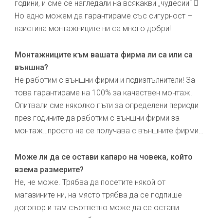
години, и сме се нагледали на всякакви „чудесии“ 
Но едно можем да гарантираме със сигурност –
наистина монтажниците ни са много добри!
Монтажниците към вашата фирма ли са или са
външна?
Не работим с външни фирми и подизпълнители! За
това гарантираме на 100% за качествен монтаж!
Опитвали сме няколко пъти за определени периоди
през годините да работим с външни фирми за
монтаж…просто не се получава с външните фирми…
Може ли да се остави капаро на човека, който
взема размерите?
Не, не може. Трябва да посетите някой от
магазините ни, на място трябва да се подпише
договор и там съответно може да се остави