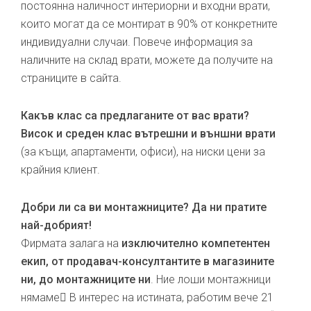
постоянна наличност интериорни и входни врати,
които могат да се монтират в 90% от конкретните
индивидуални случаи. Повече информация за
наличните на склад врати, можете да получите на
страниците в сайта.
Какъв клас са предлаганите от вас врати?
Висок и среден клас вътрешни и външни врати
(за къщи, апартаменти, офиси), на ниски цени за
крайния клиент.
Добри ли са ви монтажниците? Да ни пратите
най-добрият!
Фирмата залага на
изключително компетентен
екип, от продавач-консултантите в магазините
ни, до монтажниците ни
. Ние лоши монтажници
нямаме В интерес на истината, работим вече 21