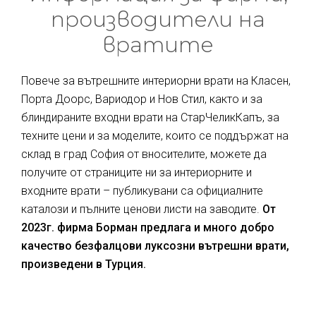
производители на
вратите
Повече за вътрешните интериорни врати на Класен,
Порта Доорс, Вариодор и Нов Стил, както и за
блиндираните входни врати на СтарЧеликКапъ, за
техните цени и за моделите, които се поддържат на
склад в град София от вносителите, можете да
получите от страниците ни за интериорните и
входните врати – публикувани са официалните
каталози и пълните ценови листи на заводите.
От
2023г. фирма Борман предлага и много добро
качество безфалцови луксозни вътрешни врати,
произведени в Турция.