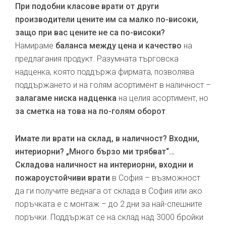
При подобни класове врати от други
производители цените им са малко по-високи,
защо при вас цените не са по-високи?
Намираме
баланса между цена и качество
на
предлагания продукт. Разумната търговска
надценка, която поддържа фирмата, позволява
поддържането и на голям асортимент в наличност –
залагаме ниска надценка
на целия асортимент, но
за сметка на това на по-голям оборот
.
Имате ли врати на склад, в наличност? Входни,
интериорни? „Много бързо ми трябват“…
Складова наличност на интериорни, входни и
пожароустойчиви врати
в София – възможност
да ги получите веднага от склада в София или ако
поръчката е с монтаж – до 2 дни за най-спешните
поръчки. Поддържат се на склад над 3000 бройки