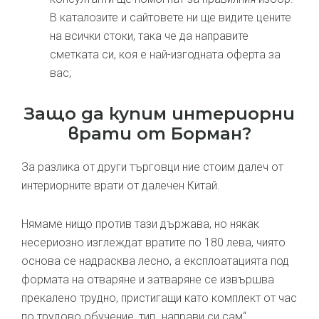
В каталозите и сайтовете ни ще видите цените
на всички стоки, така че да направите
сметката си, коя е най-изгодната оферта за
вас;
Защо да купим интериорни
врати от Борман?
За разлика от други търговци ние стоим далеч от
интериорните врати от далечен Китай.
Нямаме нищо против тази държава, но някак
несериозно изглеждат вратите по 180 лева, чиято
основа се надрасква лесно, а експлоатацията под
формата на отваряне и затваряне се извършва
прекалено трудно, пристигащи като комплект от час
по трудово обучение, тип „направи си сам“.