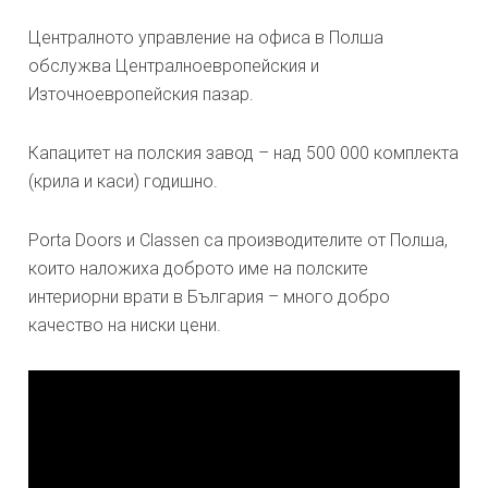
Централното управление на офиса в Полша
обслужва Централноевропейския и
Източноевропейския пазар.
Капацитет на полския завод – над 500 000 комплекта
(крила и каси) годишно.
Porta Doors и Classen са производителите от Полша,
които наложиха доброто име на полските
интериорни врати в България – много добро
качество на ниски цени.