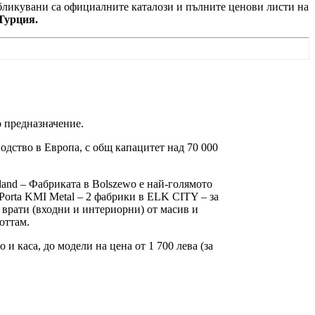
убликувани са официалните каталози и пълните ценови листи на
Турция.
 предназначение.
одство в Европа, с общ капацитет над 70 000
oland – Фабриката в Bolszewo е най-голямото
Porta KMI Metal – 2 фабрики в ELK CITY – за
 врати (входни и интериорни) от масив и
оттам.
и каса, до модели на цена от 1 700 лева (за