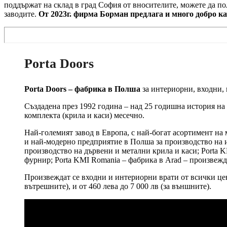
поддържат на склад в град София от вносителите, можете да п
заводите.
От 2023г. фирма Борман предлага и много добро к
Porta Doors
Porta Doors – фабрика в Полша
за интериорни, входни,
Създадена през 1992 година – над 25 годишна история на
комплекта (крила и каси) месечно.
Най-големият завод в Европа, с най-богат асортимент на 
и най-модерно предприятие в Полша за производство на и
производство на дървени и метални крила и каси; Porta K
фурнир; Porta KMI Romania – фабрика в Arad – произвежда
Произвеждат се входни и интериорни врати от всички цено
вътрешните), и от 460 лева до 7 000 лв (за външните).