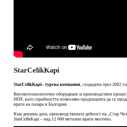
StarCelikKapi
StarCelikKapi– турска компания
, създадена през 2002 г
Високотехнологично оборудване и производствен процес
HDF, като серийността позволява продукцията да се прод
врати на пазара в България.
Към днешна дата, производствената дейност на „Стар Чели
StarCelikKapi – над 12 000 метални врати месечно.