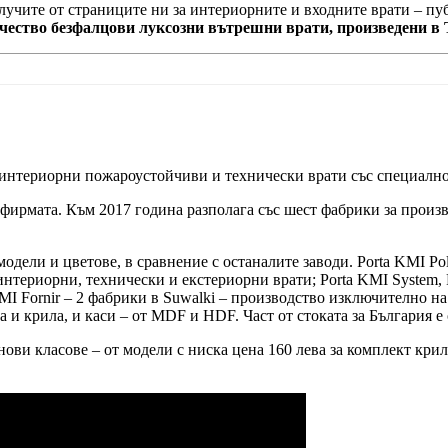
олучите от страниците ни за интериорните и входните врати – п
ачество безфалцови луксозни вътрешни врати, произведени в 
 интериорни пожароустойчиви и технически врати със специално
 фирмата. Към 2017 година разполага със шест фабрики за произв
модели и цветове, в сравнение с останалите заводи. Porta KMI P
нтериорни, технически и екстериорни врати; Porta KMI System, 
MI Fornir – 2 фабрики в Suwalki – производство изключително на
 и крила, и каси – от MDF и HDF. Част от стоката за България е 
ви класове – от модели с ниска цена 160 лева за комплект крило 