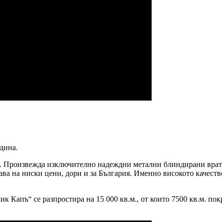
одина.
. Произвежда изключително надеждни метални блиндирани врат
ава на ниски цени, дори и за България. Именно високото качест
к Капъ“ се разпростира на 15 000 кв.м., от които 7500 кв.м. п