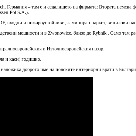
sch, Германия – там е и седалището на фирмата; Втората немска ф
sen-Pol S.A.).
F, входни и пожароустойчиви, ламиниран паркет, винилови нас
ствени мощности и в Zwonowice, близо до Rybnik . Само там раб
тралноевропейския и Източноевропейския пазар.
ла и каси) годишно.
то наложиха доброто име на полските интериорни врати в Българи