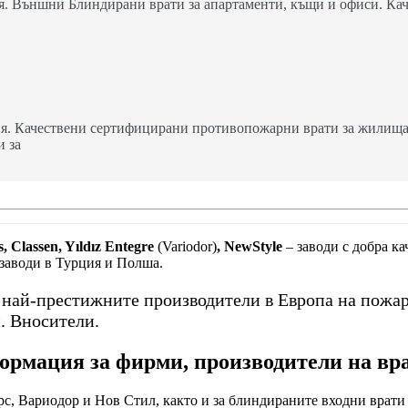
. Външни Блиндирани врати за апартаменти, къщи и офиси. Кач
я. Качествени сертифицирани противопожарни врати за жилища,
и за
, Classen, Yıldız Entegre
(Variodor)
, NewStyle
– заводи с добра к
 заводи в Турция и Полша.
т най-престижните производители в Европа на пожа
. Вносители.
рмация за фирми, производители на вр
с, Вариодор и Нов Стил, както и за блиндираните входни врати 