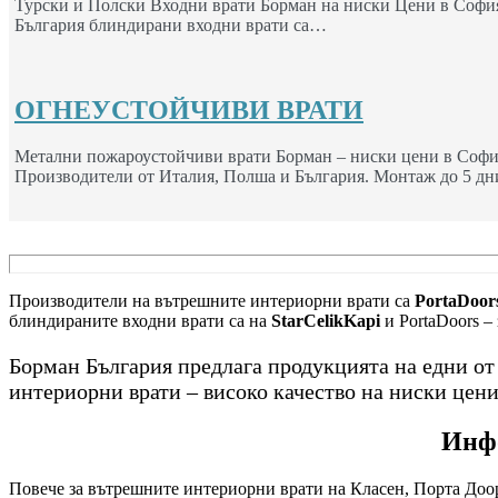
Турски и Полски Входни врати Борман на ниски Цени в София
България блиндирани входни врати са…
ОГНЕУСТОЙЧИВИ ВРАТИ
Метални пожароустойчиви врати Борман – ниски цени в Софи
Производители от Италия, Полша и България. Монтаж до 5 дн
Производители на вътрешните интериорни врати са
PortaDoors
блиндираните входни врати са на
StarCelikKapi
и PortaDoors –
Борман България предлага продукцията на едни о
интериорни врати – високо качество на ниски цени
Инфо
Повече за вътрешните интериорни врати на Класен, Порта Доор