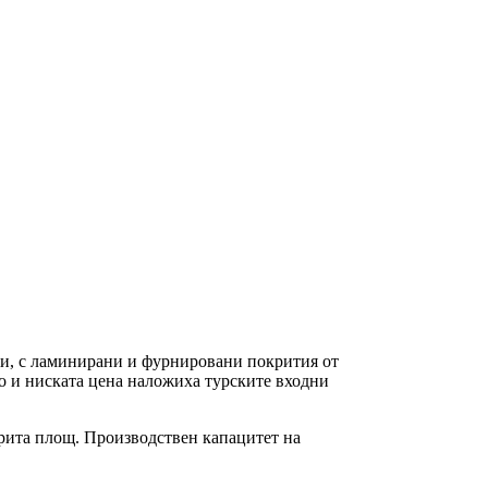
и, с ламинирани и фурнировани покрития от
во и ниската цена наложиха турските входни
окрита площ. Производствен капацитет на