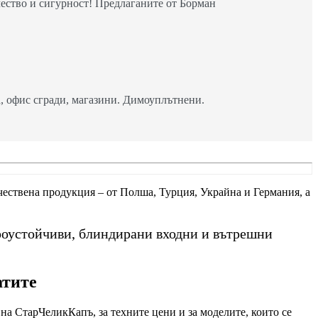
ество и сигурност! Предлаганите от Борман
 офис сгради, магазини. Димоуплътнени.
ачествена продукция – от Полша, Турция, Украйна и Германия, а
роустойчиви, блиндирани входни и вътрешни
атите
на СтарЧеликКапъ, за техните цени и за моделите, които се