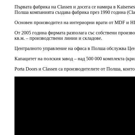
Първата фабрика на Classen и досега се намира в Kaiserse
Полша компанията създава фабрика през 1990 година (Clas
Основен производител на интериорни врати от MDF и HD
От 2005 година фирмата разполага със собствени производ
кв.м. – производствени линии и складове.
Централното управление на офиса в Полша обслужва Цен
Капацитет на полския завод – над 500 000 комплекта (кри
Porta Doors и Classen са производителите от Полша, кои