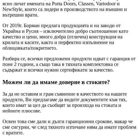
ясно личат имената на Porta Doors, Classen, Variodoor и
NewStyle, които са лидери в производството на външни и
вътрешни врати.
От 2019г. Борман предлага продукцията и на заводи от
Украйна и Русия – изключително добро съотношение като
качество и цени, много добра (отлична) конструкция на
крилата и касите, както и перфектно изпълнение на
облицовката/покритието.
Разбира се, всички предложени продукти идват с гаранция от
поне 2 години, а също така в тяхната комплектовка се
съдържат и всички нужни сертификати за качество.
Можем ли да имаме доверие в стоките?
За да не оставим и грам съмнение в качеството на нашите
продукти, Ви предлагаме да видите документите към тях,
които имат за цел да съобщят за произхода на стоката и
нейните плюсове.
Освен това сме дали и дълги гаранционни срокове, макар че
сме сигурни, че след тяхното изтичане няма да имате проблем
с вратите.