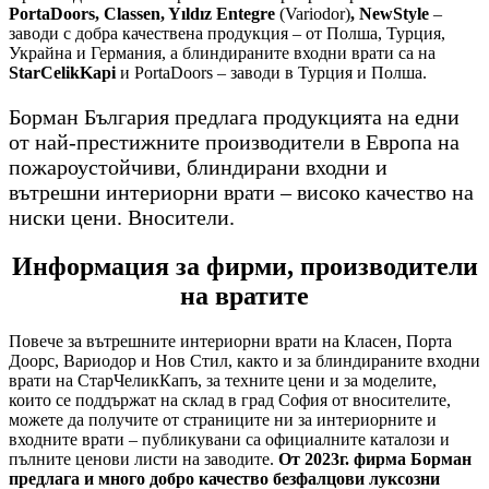
PortaDoors, Classen, Yıldız Entegre
(Variodor)
, NewStyle
–
заводи с добра качествена продукция – от Полша, Турция,
Украйна и Германия, а блиндираните входни врати са на
StarCelikKapi
и PortaDoors – заводи в Турция и Полша.
Борман България предлага продукцията на едни
от най-престижните производители в Европа на
пожароустойчиви, блиндирани входни и
вътрешни интериорни врати – високо качество на
ниски цени. Вносители.
Информация за фирми, производители
на вратите
Повече за вътрешните интериорни врати на Класен, Порта
Доорс, Вариодор и Нов Стил, както и за блиндираните входни
врати на СтарЧеликКапъ, за техните цени и за моделите,
които се поддържат на склад в град София от вносителите,
можете да получите от страниците ни за интериорните и
входните врати – публикувани са официалните каталози и
пълните ценови листи на заводите.
От 2023г. фирма Борман
предлага и много добро качество безфалцови луксозни