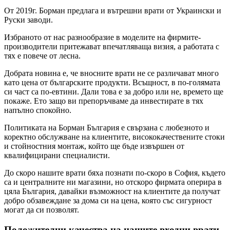
От 2019г. Борман предлага и вътрешни врати от Украински и
Руски заводи.
Избраното от нас разнообразие в моделите на фирмите-
производители притежават впечатляваща визия, а работата с
тях е повече от лесна.
Добрата новина е, че вносните врати не се различават много
като цена от българските продукти. Всъщност, в по-голямата
си част са по-евтини. Дали това е за добро или не, времето ще
покаже. Ето защо ви препоръчваме да инвестирате в тях
напълно спокойно.
Политиката на Борман България е свързана с любезното и
коректно обслужване на клиентите, висококачествените стоки
и стойностния монтаж, който ще бъде извършен от
квалифицирани специалисти.
До скоро нашите врати бяха познати по-скоро в София, където
са и централните ни магазини, но отскоро фирмата оперира в
цяла България, давайки възможност на клиентите да получат
добро обзавеждане за дома си на цена, която със сигурност
могат да си позволят.
Положителни качества на нашите входни врати