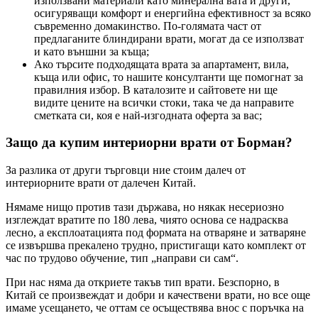
използвани материали като минерална вата и други,
осигуряващи комфорт и енергийна ефективност за всяко
съвременно домакинство. По-голямата част от
предлаганите блиндирани врати, могат да се използват
и като външни за къща;
Ако търсите подходящата врата за апартамент, вила,
къща или офис, то нашите консултанти ще помогнат за
правилния избор. В каталозите и сайтовете ни ще
видите цените на всички стоки, така че да направите
сметката си, коя е най-изгодната оферта за вас;
Защо да купим интериорни врати от Борман?
За разлика от други търговци ние стоим далеч от
интериорните врати от далечен Китай.
Нямаме нищо против тази държава, но някак несериозно
изглеждат вратите по 180 лева, чиято основа се надрасква
лесно, а експлоатацията под формата на отваряне и затваряне
се извършва прекалено трудно, пристигащи като комплект от
час по трудово обучение, тип „направи си сам“.
При нас няма да откриете такъв тип врати. Безспорно, в
Китай се произвеждат и добри и качествени врати, но все още
имаме усещането, че оттам се осъществява внос с поръчка на