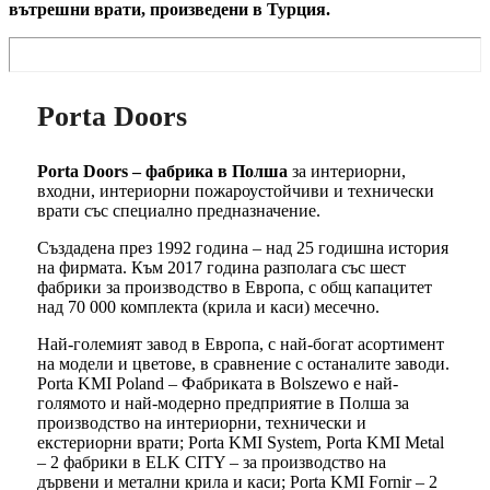
вътрешни врати, произведени в Турция.
Porta Doors
Porta Doors – фабрика в Полша
за интериорни,
входни, интериорни пожароустойчиви и технически
врати със специално предназначение.
Създадена през 1992 година – над 25 годишна история
на фирмата. Към 2017 година разполага със шест
фабрики за производство в Европа, с общ капацитет
над 70 000 комплекта (крила и каси) месечно.
Най-големият завод в Европа, с най-богат асортимент
на модели и цветове, в сравнение с останалите заводи.
Porta KMI Poland – Фабриката в Bolszewo е най-
голямото и най-модерно предприятие в Полша за
производство на интериорни, технически и
екстериорни врати; Porta KMI System, Porta KMI Metal
– 2 фабрики в ELK CITY – за производство на
дървени и метални крила и каси; Porta KMI Fornir – 2