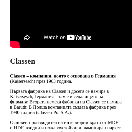
Classen
Classen – компания, която е основана в Германия
(Kaisersesch) през 1963 година.
Първата фабрика на Classen и досега се намира в
Kaisersesch, Германия – там е и седалището на
фирмата; Втората немска фабрика на Classen се намира
в Baruth; В Полша компанията създава фабрика през
1990 година (Classen-Pol S.A.).
Основен производител на интериорни врати от MDF
и HDF, входни и пожароустойчиви, ламиниран паркет,