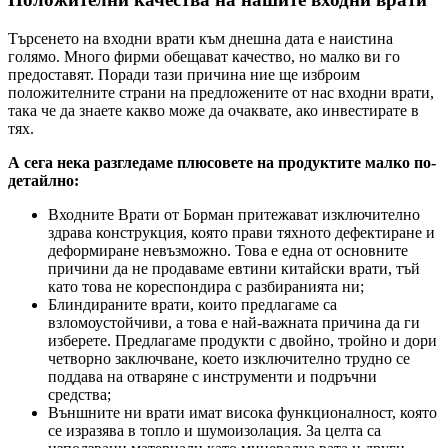
Търсенето на входни врати към днешна дата е наистина
голямо. Много фирми обещават качество, но малко ви го
предоставят. Поради тази причина ние ще изброим
положителните страни на предложените от нас входни врати,
така че да знаете какво може да очаквате, ако инвестирате в
тях.
А сега нека разгледаме плюсовете на продуктите малко по-
детайлно:
Входните Врати от Борман притежават изключително
здрава конструкция, която прави тяхното дефектиране и
деформиране невъзможно. Това е една от основните
причини да не продаваме евтини китайски врати, тъй
като това не кореспондира с разбиранията ни;
Блиндираните врати, които предлагаме са
взломоустойчиви, а това е най-важната причина да ги
изберете. Предлагаме продукти с двойно, тройно и дори
четворно заключване, което изключително трудно се
поддава на отваряне с инструменти и подръчни
средства;
Външните ни врати имат висока функционалност, която
се изразява в топло и шумоизолация. За целта са