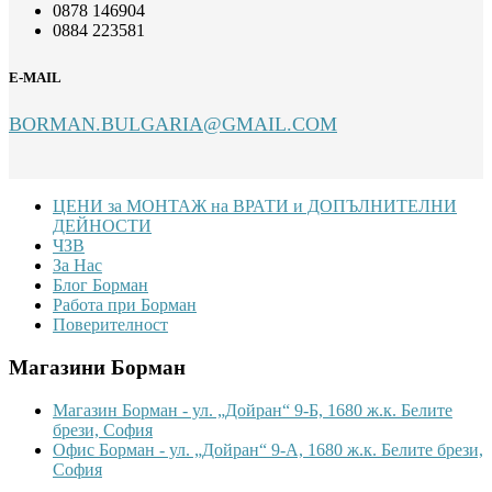
0878 146904
0884 223581
E-MAIL
BORMAN.BULGARIA@GMAIL.COM
Footer
ЦЕНИ за МОНТАЖ на ВРАТИ и ДОПЪЛНИТЕЛНИ
ДЕЙНОСТИ
ЧЗВ
За Нас
Блог Борман
Работа при Борман
Поверителност
Магазини Борман
Магазин Борман - ул. „Дойран“ 9-Б, 1680 ж.к. Белите
брези, София
Офис Борман - ул. „Дойран“ 9-А, 1680 ж.к. Белите брези,
София