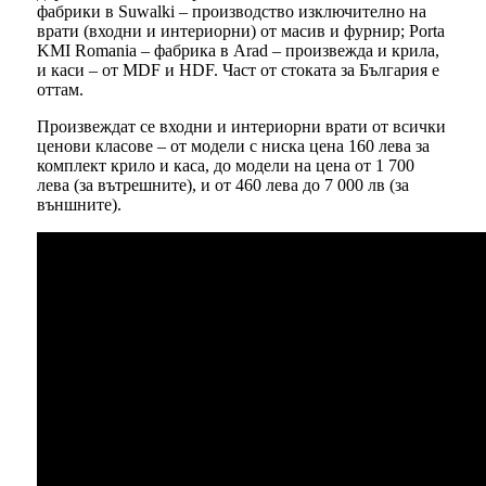
фабрики в Suwalki – производство изключително на
врати (входни и интериорни) от масив и фурнир; Porta
KMI Romania – фабрика в Arad – произвежда и крила,
и каси – от MDF и HDF. Част от стоката за България е
оттам.
Произвеждат се входни и интериорни врати от всички
ценови класове – от модели с ниска цена 160 лева за
комплект крило и каса, до модели на цена от 1 700
лева (за вътрешните), и от 460 лева до 7 000 лв (за
външните).