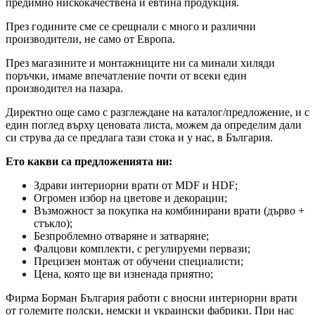
предимно нискокачествена и евтина продукция.
През годините сме се срещнали с много и различни
производители, не само от Европа.
През магазините и монтажниците ни са минали хиляди
поръчки, имаме впечатление почти от всеки един
производител на пазара.
Директно още само с разглеждане на каталог/предложение, и с
един поглед върху ценовата листа, можем да определим дали
си струва да се предлага тази стока и у нас, в България.
Ето какви са предложенията ни:
Здрави интериорни врати от MDF и HDF;
Огромен избор на цветове и декорации;
Възможност за покупка на комбинирани врати (дърво +
стъкло);
Безпроблемно отваряне и затваряне;
Фалцови комплекти, с регулируеми первази;
Прецизен монтаж от обучени специалисти;
Цена, която ще ви изненада приятно;
Фирма Борман България работи с вносни интериорни врати
от големите полски, немски и украински фабрики. При нас