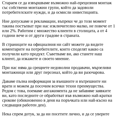
Стараем се да извършваме възможно най-прецизния монтаж
със собствени монтажни групи, който да задоволи
потребителските нужди, и да осмисли инвестицията.
Ние допускаме и рекламации, въпреки че до този момент
такива постъпват при нас изключително малко, не повече от 1
или 2%. Работим с множество клиенти в столицата, а от 4
години вече и от други градове в страната.
В страниците на официалния ни сайт можете да видите
коментарите на потребителите, които споделят какво са
получили като продукт. Съветваме ви, ако станете наш
клиент, да изкажете и своето мнение.
При нас няма да срещнете недоволни продавачи, мързеливи
монтажници или друг персонал, който да ви разочарова.
Даваме пълна информация за външните и вътрешните ни
врати и можем да посочим всички техни преимущества.
Редом с това, поемаме ангажимента да не забавяме заявките
ви, като последните се обработват във възможно най-кратки
срокове (обикновенно в деня на поръчката или най-късно на
следващия работен ден).
Нека спрем дотук, за да ни посетите лично, и да се уверите