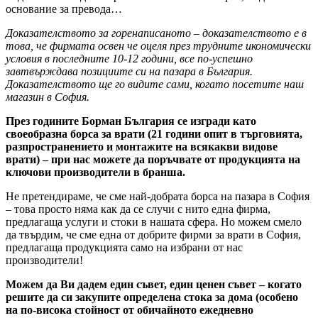
основание за превода…
Доказателството за горенаписаното – доказателството е в
това, че фирмата освен че оцеля през трудните икономически
условия в последните 10-12 години, все по-успешно
завтвърждава позициите си на пазара в България.
Доказателството ще го видите сами, когато посетите наш
магазин в София.
През годините Борман България се изгради като
своеобразна борса за врати (21 години опит в търговията,
разпространението и монтажите на всякакви видове
врати) – при нас можете да поръчвате от продукцията на
ключови производители в бранша.
Не претендираме, че сме най-добрата борса на пазара в София
– това просто няма как да се случи с нито една фирма,
предлагаща услуги и стоки в нашата сфера. Но можем смело
да твърдим, че сме една от добрите фирми за врати в София,
предлагаща продукцията само на избрани от нас
производители!
Можем да Ви дадем един съвет, един ценен съвет – когато
решите да си закупите определена стока за дома (особено
на по-висока стойност от обичайното ежедневно