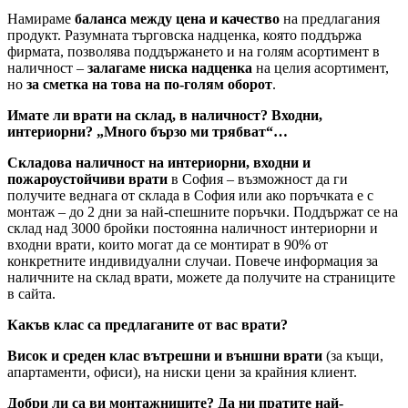
Намираме
баланса между цена и качество
на предлагания
продукт. Разумната търговска надценка, която поддържа
фирмата, позволява поддържането и на голям асортимент в
наличност –
залагаме ниска надценка
на целия асортимент,
но
за сметка на това на по-голям оборот
.
Имате ли врати на склад, в наличност? Входни,
интериорни? „Много бързо ми трябват“…
Складова наличност на интериорни, входни и
пожароустойчиви врати
в София – възможност да ги
получите веднага от склада в София или ако поръчката е с
монтаж – до 2 дни за най-спешните поръчки. Поддържат се на
склад над 3000 бройки постоянна наличност интериорни и
входни врати, които могат да се монтират в 90% от
конкретните индивидуални случаи. Повече информация за
наличните на склад врати, можете да получите на страниците
в сайта.
Какъв клас са предлаганите от вас врати?
Висок и среден клас вътрешни и външни врати
(за къщи,
апартаменти, офиси), на ниски цени за крайния клиент.
Добри ли са ви монтажниците? Да ни пратите най-