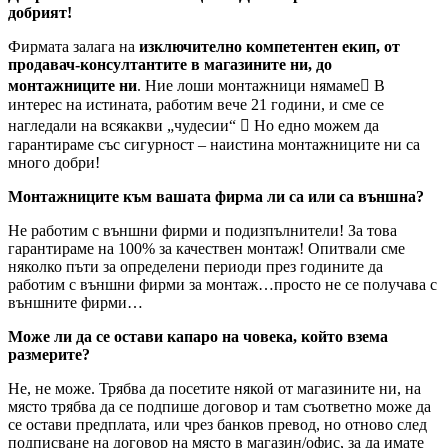
добрият!
Фирмата залага на
изключително компетентен екип, от
продавач-консултантите в магазините ни, до
монтажниците ни
. Ние лоши монтажници нямаме В
интерес на истината, работим вече 21 години, и сме се
нагледали на всякакви „чудесии“  Но едно можем да
гарантираме със сигурност – наистина монтажниците ни са
много добри!
Монтажниците към вашата фирма ли са или са външна?
Не работим с външни фирми и подизпълнители! За това
гарантираме на 100% за качествен монтаж! Опитвали сме
няколко пъти за определени периоди през годините да
работим с външни фирми за монтаж…просто не се получава с
външните фирми…
Може ли да се остави капаро на човека, който взема
размерите?
Не, не може. Трябва да посетите някой от магазините ни, на
място трябва да се подпише договор и там съответно може да
се остави предплата, или чрез банков превод, но отново след
подписване на договор на място в магазин/офис, за да имате