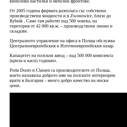
винилови настилки и мебелни фронтове.
От 2005 година фирмата разполага със собствени
производствени мощности и в Zwonowice, близо до
Rybnik . Само там работят над 500 човека, на
територия от 42 000 кв.м. – производствени линии и
складове.
Централното управление на офиса в Полша обслужва
Централноевропейския и Източноевропейския пазар.
Капацитет на полския завод – над 500 000 комплекта
(крила и каси) годишно.
Porta Doors и Classen са производителите от Полша,
които наложиха доброто име на полските интериорни
врати в България – много добро качество на ниски
цени.