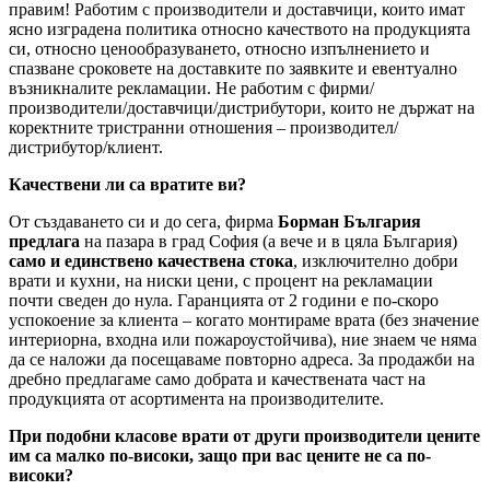
правим! Работим с производители и доставчици, които имат
ясно изградена политика относно качеството на продукцията
си, относно ценообразуването, относно изпълнението и
спазване сроковете на доставките по заявките и евентуално
възникналите рекламации. Не работим с фирми/
производители/доставчици/дистрибутори, които не държат на
коректните тристранни отношения – производител/
дистрибутор/клиент.
Качествени ли са вратите ви?
От създаването си и до сега, фирма
Борман България
предлага
на пазара в град София (а вече и в цяла България)
само и единствено качествена стока
, изключително добри
врати и кухни, на ниски цени, с процент на рекламации
почти сведен до нула. Гаранцията от 2 години е по-скоро
успокоение за клиента – когато монтираме врата (без значение
интериорна, входна или пожароустойчива), ние знаем че няма
да се наложи да посещаваме повторно адреса. За продажби на
дребно предлагаме само добрата и качествената част на
продукцията от асортимента на производителите.
При подобни класове врати от други производители цените
им са малко по-високи, защо при вас цените не са по-
високи?