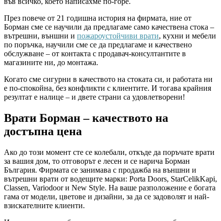
във всичко, което написахме по-горе.
През повече от 21 годишна история на фирмата, ние от
Борман сме се научили да предлагаме само качествена стока –
вътрешни, външни и
пожароустойчиви врати
, кухни и мебели
по поръчка, научили сме се да предлагаме и качествено
обслужване – от контакта с продавач-консултантите в
магазините ни, до монтажа.
Когато сме сигурни в качеството на стоката си, и работата ни
е по-спокойна, без конфликти с клиентите. И тогава крайния
резултат е налице – и двете страни са удовлетворени!
Врати Борман – качеството на
достъпна цена
Ако до този момент сте се колебали, откъде да поръчате врати
за вашия дом, то отговорът е лесен и се нарича Борман
България. Фирмата се занимава с продажба на външни и
вътрешни врати от водещите марки: Porta Doors, StarCelikKapi,
Classen, Variodoor и New Style. На ваше разположение е богата
гама от модели, цветове и дизайни, за да се задоволят и най-
взискателните клиенти.