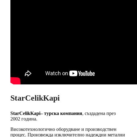
StarCelikKapi
StarCelikKapi– турска компания
, създадена през
2002 година.
Високотехнологично оборудване и производствен
процес. Произвежда изключително надеждни метални