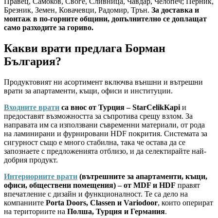
Правец, Самоков, Своге, Сливница, Чавдар, Челопеч; Перник,
Брезник, Земен, Ковачевци, Радомир, Трън.
За доставка и
монтаж в по-горните общини, допълнително се доплащат
само разходите за гориво.
Какви врати предлага Борман
България?
Продуктовият ни асортимент включва външни и вътрешни
врати за апартаменти, къщи, офиси и институции.
Входните врати
са внос от Турция – StarCelikKapi
и
предоставят възможността за съпротива срещу взлом. За
направата им са използвани съвременни материали, от рода
на ламинирани и фурнировани HDF покрития. Системата за
сигурност също е много стабилна, така че остава да се
запознаете с предложенията отблизо, и да селектирайте най-
добрия продукт.
Интериорните врати
(вътрешните за апартаменти, къщи,
офиси, обществени помещения) – от MDF и HDF
правят
впечатление с дизайн и функционалност. Те са дело на
компаниите
Porta Doors, Classen и Variodoor
, които оперират
на териториите на
Полша, Турция и Германия
.