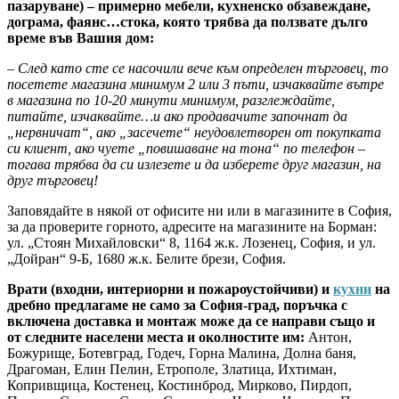
пазаруване) – примерно мебели, кухненско обзавеждане,
дограма, фаянс…стока, която трябва да ползвате дълго
време във Вашия дом:
– След като сте се насочили вече към определен търговец, то
посетете магазина минимум 2 или 3 пъти, изчаквайте вътре
в магазина по 10-20 минути минимум, разглеждайте,
питайте, изчаквайте…и ако продавачите започнат да
„нервничат“, ако „засечете“ неудовлетворен от покупката
си клиент, ако чуете „повишаване на тона“ по телефон –
тогава трябва да си излезете и да изберете друг магазин, на
друг търговец!
Заповядайте в някой от офисите ни или в магазините в София,
за да проверите горното, адресите на магазините на Борман:
ул. „Стоян Михайловски“ 8, 1164 ж.к. Лозенец, София, и ул.
„Дойран“ 9-Б, 1680 ж.к. Белите брези, София.
Врати (входни, интериорни и пожароустойчиви) и
кухни
на
дребно предлагаме не само за София-град, поръчка с
включена доставка и монтаж може да се направи също и
от следните населени места и околностите им:
Антон,
Божурище, Ботевград, Годеч, Горна Малина, Долна баня,
Драгоман, Елин Пелин, Етрополе, Златица, Ихтиман,
Копривщица, Костенец, Костинброд, Мирково, Пирдоп,