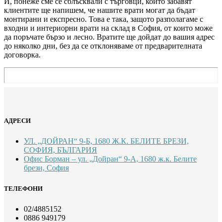
И, понеже сме се сблъсквали с търговци, които забавят
клиентите ще напишем, че нашите врати могат да бъдат
монтирани и експресно. Това е така, защото разполагаме с
входни и интериорни врати на склад в София, от които може
да поръчате бързо и лесно. Вратите ще дойдат до вашия адрес
до няколко дни, без да се отклоняваме от предварителната
договорка.
АДРЕСИ
УЛ. „ДОЙРАН“ 9-Б, 1680 Ж.К. БЕЛИТЕ БРЕЗИ,
СОФИЯ, БЪЛГАРИЯ
Офис Борман – ул. „Дойран“ 9-А, 1680 ж.к. Белите
брези, София
ТЕЛЕФОНИ
02/4885152
0886 949179