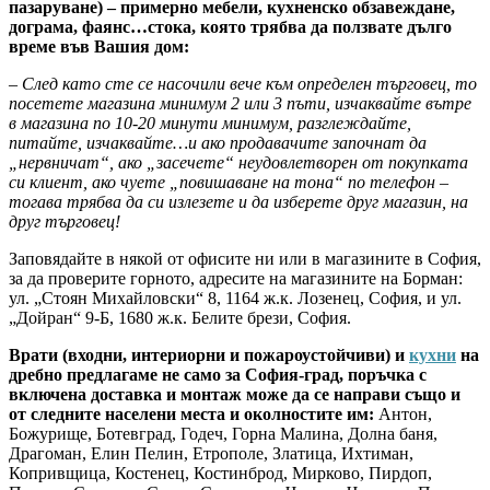
пазаруване) – примерно мебели, кухненско обзавеждане,
дограма, фаянс…стока, която трябва да ползвате дълго
време във Вашия дом:
– След като сте се насочили вече към определен търговец, то
посетете магазина минимум 2 или 3 пъти, изчаквайте вътре
в магазина по 10-20 минути минимум, разглеждайте,
питайте, изчаквайте…и ако продавачите започнат да
„нервничат“, ако „засечете“ неудовлетворен от покупката
си клиент, ако чуете „повишаване на тона“ по телефон –
тогава трябва да си излезете и да изберете друг магазин, на
друг търговец!
Заповядайте в някой от офисите ни или в магазините в София,
за да проверите горното, адресите на магазините на Борман:
ул. „Стоян Михайловски“ 8, 1164 ж.к. Лозенец, София, и ул.
„Дойран“ 9-Б, 1680 ж.к. Белите брези, София.
Врати (входни, интериорни и пожароустойчиви) и
кухни
на
дребно предлагаме не само за София-град, поръчка с
включена доставка и монтаж може да се направи също и
от следните населени места и околностите им:
Антон,
Божурище, Ботевград, Годеч, Горна Малина, Долна баня,
Драгоман, Елин Пелин, Етрополе, Златица, Ихтиман,
Копривщица, Костенец, Костинброд, Мирково, Пирдоп,