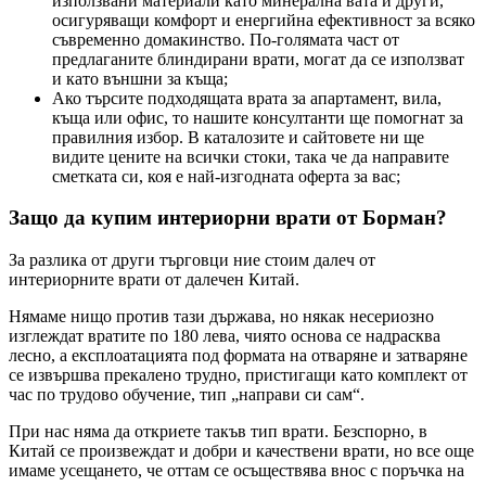
използвани материали като минерална вата и други,
осигуряващи комфорт и енергийна ефективност за всяко
съвременно домакинство. По-голямата част от
предлаганите блиндирани врати, могат да се използват
и като външни за къща;
Ако търсите подходящата врата за апартамент, вила,
къща или офис, то нашите консултанти ще помогнат за
правилния избор. В каталозите и сайтовете ни ще
видите цените на всички стоки, така че да направите
сметката си, коя е най-изгодната оферта за вас;
Защо да купим интериорни врати от Борман?
За разлика от други търговци ние стоим далеч от
интериорните врати от далечен Китай.
Нямаме нищо против тази държава, но някак несериозно
изглеждат вратите по 180 лева, чиято основа се надрасква
лесно, а експлоатацията под формата на отваряне и затваряне
се извършва прекалено трудно, пристигащи като комплект от
час по трудово обучение, тип „направи си сам“.
При нас няма да откриете такъв тип врати. Безспорно, в
Китай се произвеждат и добри и качествени врати, но все още
имаме усещането, че оттам се осъществява внос с поръчка на