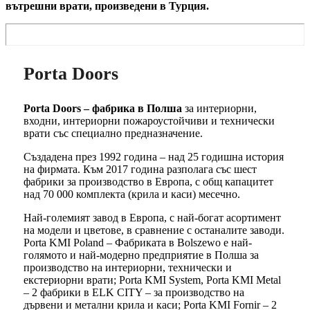
вътрешни врати, произведени в Турция.
Porta Doors
Porta Doors – фабрика в Полша
за интериорни,
входни, интериорни пожароустойчиви и технически
врати със специално предназначение.
Създадена през 1992 година – над 25 годишна история
на фирмата. Към 2017 година разполага със шест
фабрики за производство в Европа, с общ капацитет
над 70 000 комплекта (крила и каси) месечно.
Най-големият завод в Европа, с най-богат асортимент
на модели и цветове, в сравнение с останалите заводи.
Porta KMI Poland – Фабриката в Bolszewo е най-
голямото и най-модерно предприятие в Полша за
производство на интериорни, технически и
екстериорни врати; Porta KMI System, Porta KMI Metal
– 2 фабрики в ELK CITY – за производство на
дървени и метални крила и каси; Porta KMI Fornir – 2