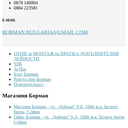
0878 146904
0884 223581
E-MAIL
BORMAN.BULGARIA@GMAIL.COM
Footer
ЦЕНИ за МОНТАЖ на ВРАТИ и ДОПЪЛНИТЕЛНИ
ДЕЙНОСТИ
ЧЗВ
За Нас
Блог Борман
Работа при Борман
Поверителност
Магазини Борман
Магазин Борман - ул. „Дойран“ 9-Б, 1680 ж.к. Белите
брези, София
Офис Борман - ул. „Дойран“ 9-А, 1680 ж.к. Белите брези,
София