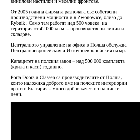
винилови настилки и мебелни фронтове.
От 2005 година фирмата разполага със собствени
производствени мощности и в Zwonowice, близо до
Rybnik . Само там работят над 500 човека, на
територия от 42 000 кв.м. – производствени линии и
складове.
Централното управление на офиса в Полша обслужва
Централноевропейския и Източноевропейския пазар.
Капацитет на полския завод – над 500 000 комплекта
(крила и каси) годишно.
Porta Doors и Classen са производителите от Полша,
които наложиха доброто име на полските интериорни
врати в България – много добро качество на ниски
цени.