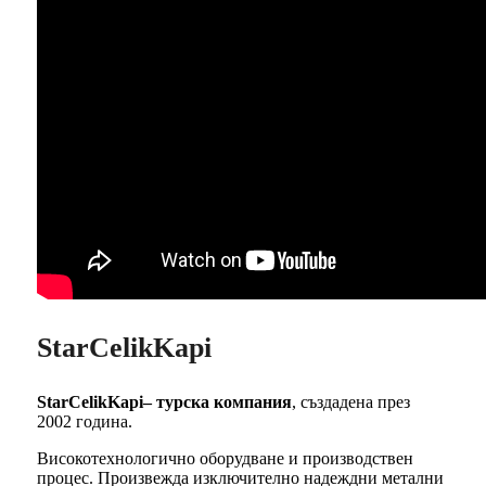
StarCelikKapi
StarCelikKapi– турска компания
, създадена през
2002 година.
Високотехнологично оборудване и производствен
процес. Произвежда изключително надеждни метални