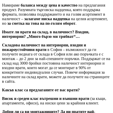
Намираме
баланса между цена и качество
на предлагания
продукт. Разумната търговска надценка, която поддържа
фирмата, позволява поддържането и на голям асортимент в
наличност –
залагаме ниска надценка
на целия асортимент,
но
за сметка на това на по-голям оборот
.
Имате ли врати на склад, в наличност? Входни,
интериорни? „Много бързо ми трябват“…
Складова наличност на интериорни, входни и
пожароустойчиви врати
в София – възможност да ги
получите веднага от склада в София или ако поръчката е с
монтаж – до 2 дни за най-спешните поръчки. Поддържат се на
склад над 3000 бройки постоянна наличност интериорни и
входни врати, които могат да се монтират в 90% от
конкретните индивидуални случаи. Повече информация за
наличните на склад врати, можете да получите на страниците
в сайта.
Какъв клас са предлаганите от вас врати?
Висок и среден клас вътрешни и външни врати
(за къщи,
апартаменти, офиси), на ниски цени за крайния клиент.
Добри ли са ви монтажниците? Да ни пратите най-