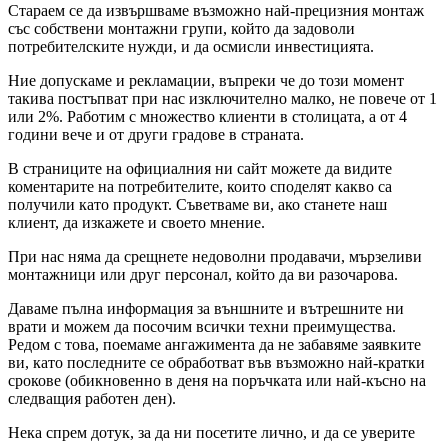
Стараем се да извършваме възможно най-прецизния монтаж
със собствени монтажни групи, който да задоволи
потребителските нужди, и да осмисли инвестицията.
Ние допускаме и рекламации, въпреки че до този момент
такива постъпват при нас изключително малко, не повече от 1
или 2%. Работим с множество клиенти в столицата, а от 4
години вече и от други градове в страната.
В страниците на официалния ни сайт можете да видите
коментарите на потребителите, които споделят какво са
получили като продукт. Съветваме ви, ако станете наш
клиент, да изкажете и своето мнение.
При нас няма да срещнете недоволни продавачи, мързеливи
монтажници или друг персонал, който да ви разочарова.
Даваме пълна информация за външните и вътрешните ни
врати и можем да посочим всички техни преимущества.
Редом с това, поемаме ангажимента да не забавяме заявките
ви, като последните се обработват във възможно най-кратки
срокове (обикновенно в деня на поръчката или най-късно на
следващия работен ден).
Нека спрем дотук, за да ни посетите лично, и да се уверите