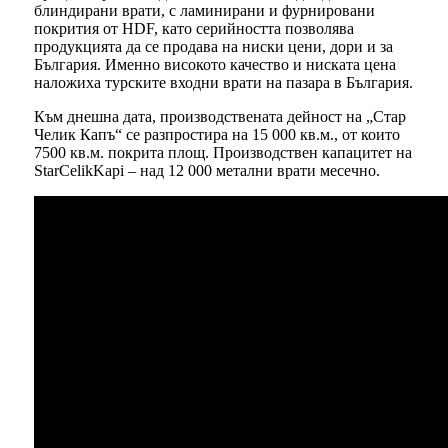
блиндирани врати, с ламинирани и фурнировани
покрития от HDF, като серийността позволява
продукцията да се продава на ниски цени, дори и за
България. Именно високото качество и ниската цена
наложиха турските входни врати на пазара в България.
Към днешна дата, производствената дейност на „Стар
Челик Капъ“ се разпростира на 15 000 кв.м., от които
7500 кв.м. покрита площ. Производствен капацитет на
StarCelikKapi – над 12 000 метални врати месечно.