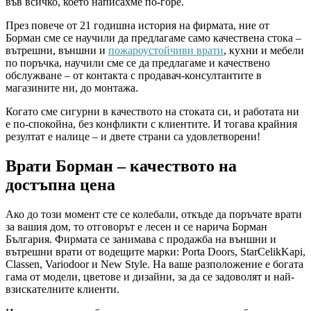
във всичко, което написахме по-горе.
През повече от 21 годишна история на фирмата, ние от
Борман сме се научили да предлагаме само качествена стока –
вътрешни, външни и
пожароустойчиви врати
, кухни и мебели
по поръчка, научили сме се да предлагаме и качествено
обслужване – от контакта с продавач-консултантите в
магазините ни, до монтажа.
Когато сме сигурни в качеството на стоката си, и работата ни
е по-спокойна, без конфликти с клиентите. И тогава крайния
резултат е налице – и двете страни са удовлетворени!
Врати Борман – качеството на
достъпна цена
Ако до този момент сте се колебали, откъде да поръчате врати
за вашия дом, то отговорът е лесен и се нарича Борман
България. Фирмата се занимава с продажба на външни и
вътрешни врати от водещите марки: Porta Doors, StarCelikKapi,
Classen, Variodoor и New Style. На ваше разположение е богата
гама от модели, цветове и дизайни, за да се задоволят и най-
взискателните клиенти.