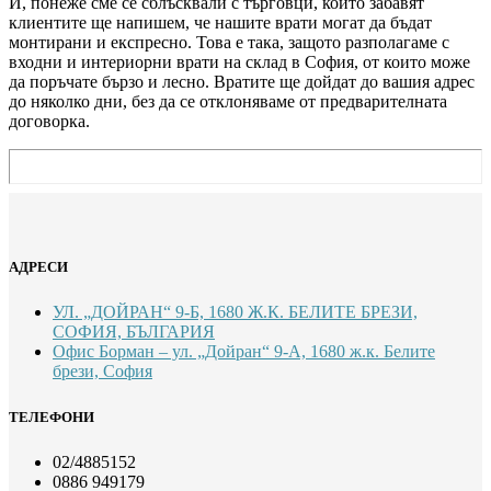
И, понеже сме се сблъсквали с търговци, които забавят
клиентите ще напишем, че нашите врати могат да бъдат
монтирани и експресно. Това е така, защото разполагаме с
входни и интериорни врати на склад в София, от които може
да поръчате бързо и лесно. Вратите ще дойдат до вашия адрес
до няколко дни, без да се отклоняваме от предварителната
договорка.
АДРЕСИ
УЛ. „ДОЙРАН“ 9-Б, 1680 Ж.К. БЕЛИТЕ БРЕЗИ,
СОФИЯ, БЪЛГАРИЯ
Офис Борман – ул. „Дойран“ 9-А, 1680 ж.к. Белите
брези, София
ТЕЛЕФОНИ
02/4885152
0886 949179