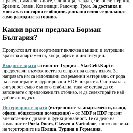
Правец, Самоков, Своге, Сливница, Чавдар, Челопеч; Перник,
Брезник, Земен, Ковачевци, Радомир, Трън.
За доставка и
монтаж в по-горните общини, допълнително се доплащат
само разходите за гориво.
Какви врати предлага Борман
България?
Продуктовият ни асортимент включва външни и вътрешни
врати за апартаменти, къщи, офиси и институции.
Входните врати
са внос от Турция – StarCelikKapi
и
предоставят възможността за съпротива срещу взлом. За
направата им са използвани съвременни материали, от рода
на ламинирани и фурнировани HDF покрития. Системата за
сигурност също е много стабилна, така че остава да се
запознаете с предложенията отблизо, и да селектирайте най-
добрия продукт.
Интериорните врати
(вътрешните за апартаменти, къщи,
офиси, обществени помещения) – от MDF и HDF
правят
впечатление с дизайн и функционалност. Те са дело на
компаниите
Porta Doors, Classen и Variodoor
, които оперират
на териториите на
Полша, Турция и Германия
.