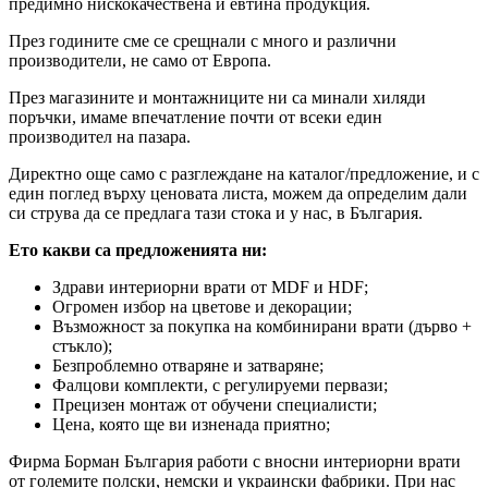
предимно нискокачествена и евтина продукция.
През годините сме се срещнали с много и различни
производители, не само от Европа.
През магазините и монтажниците ни са минали хиляди
поръчки, имаме впечатление почти от всеки един
производител на пазара.
Директно още само с разглеждане на каталог/предложение, и с
един поглед върху ценовата листа, можем да определим дали
си струва да се предлага тази стока и у нас, в България.
Ето какви са предложенията ни:
Здрави интериорни врати от MDF и HDF;
Огромен избор на цветове и декорации;
Възможност за покупка на комбинирани врати (дърво +
стъкло);
Безпроблемно отваряне и затваряне;
Фалцови комплекти, с регулируеми первази;
Прецизен монтаж от обучени специалисти;
Цена, която ще ви изненада приятно;
Фирма Борман България работи с вносни интериорни врати
от големите полски, немски и украински фабрики. При нас