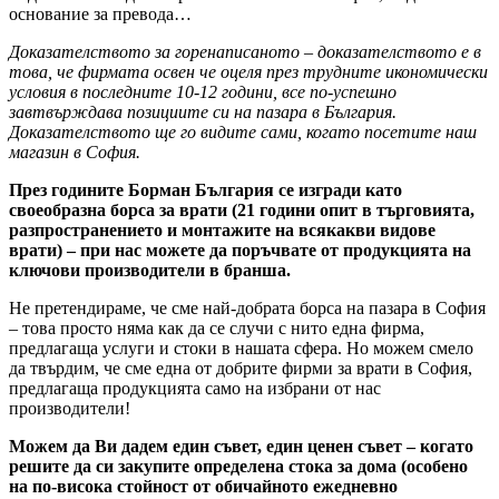
основание за превода…
Доказателството за горенаписаното – доказателството е в
това, че фирмата освен че оцеля през трудните икономически
условия в последните 10-12 години, все по-успешно
завтвърждава позициите си на пазара в България.
Доказателството ще го видите сами, когато посетите наш
магазин в София.
През годините Борман България се изгради като
своеобразна борса за врати (21 години опит в търговията,
разпространението и монтажите на всякакви видове
врати) – при нас можете да поръчвате от продукцията на
ключови производители в бранша.
Не претендираме, че сме най-добрата борса на пазара в София
– това просто няма как да се случи с нито една фирма,
предлагаща услуги и стоки в нашата сфера. Но можем смело
да твърдим, че сме една от добрите фирми за врати в София,
предлагаща продукцията само на избрани от нас
производители!
Можем да Ви дадем един съвет, един ценен съвет – когато
решите да си закупите определена стока за дома (особено
на по-висока стойност от обичайното ежедневно