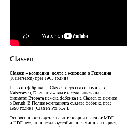
Classen
Classen – компания, която е основана в Германия
(Kaisersesch) през 1963 година.
Първата фабрика на Classen и досега се намира в
Kaisersesch, Германия – там е и седалището на
фирмата; Втората немска фабрика на Classen се намира
в Baruth; В Полша компанията създава фабрика през
1990 година (Classen-Pol S.A.).
Основен производител на интериорни врати от MDF
и HDF, входни и пожароустойчиви, ламиниран паркет,