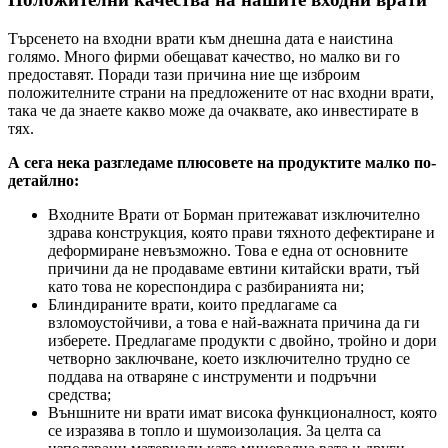
Търсенето на входни врати към днешна дата е наистина
голямо. Много фирми обещават качество, но малко ви го
предоставят. Поради тази причина ние ще изброим
положителните страни на предложените от нас входни врати,
така че да знаете какво може да очаквате, ако инвестирате в
тях.
А сега нека разгледаме плюсовете на продуктите малко по-
детайлно:
Входните Врати от Борман притежават изключително
здрава конструкция, която прави тяхното дефектиране и
деформиране невъзможно. Това е една от основните
причини да не продаваме евтини китайски врати, тъй
като това не кореспондира с разбиранията ни;
Блиндираните врати, които предлагаме са
взломоустойчиви, а това е най-важната причина да ги
изберете. Предлагаме продукти с двойно, тройно и дори
четворно заключване, което изключително трудно се
поддава на отваряне с инструменти и подръчни
средства;
Външните ни врати имат висока функционалност, която
се изразява в топло и шумоизолация. За целта са