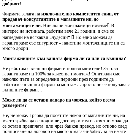
добрият!
Фирмата залага на
изключително компетентен екип, от
продавач-консултантите в магазините ни, до
монтажниците ни
. Ние лоши монтажници нямаме В
интерес на истината, работим вече 21 години, и сме се
нагледали на всякакви „чудесии“  Но едно можем да
гарантираме със сигурност – наистина монтажниците ни са
много добри!
Монтажниците към вашата фирма ли са или са външна?
Не работим с външни фирми и подизпълнители! За това
гарантираме на 100% за качествен монтаж! Опитвали сме
няколко пъти за определени периоди през годините да
работим с външни фирми за монтаж…просто не се получава с
външните фирми…
Може ли да се остави капаро на човека, който взема
размерите?
Не, не може. Трябва да посетите някой от магазините ни, на
място трябва да се подпише договор и там съответно може да
се остави предплата, или чрез банков превод, но отново след
подписване на договор на място в магазин/офис, за да имате