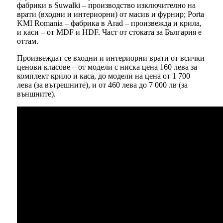
фабрики в Suwalki – производство изключително на
врати (входни и интериорни) от масив и фурнир; Porta
KMI Romania – фабрика в Arad – произвежда и крила,
и каси – от MDF и HDF. Част от стоката за България е
оттам.
Произвеждат се входни и интериорни врати от всички
ценови класове – от модели с ниска цена 160 лева за
комплект крило и каса, до модели на цена от 1 700
лева (за вътрешните), и от 460 лева до 7 000 лв (за
външните).