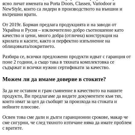
ясно личат имената на Porta Doors, Classen, Variodoor и
NewStyle, които са лидери в производството на външни и
вътрешни врати.
От 2019г. Борман предлага продукцията и на заводи от
Украйна и Русия – изключително добро съотношение като
качество и цени, много добра (отлична) конструкция на
крилата и касите, както и перфектно изпълнение на
облицовката/покритието.
Разбира се, всички предложени продукти идват с гаранция от
поне 2 години, а също така в тяхната комплектовка се
съдържат и всички нужни сертификати за качество.
Можем ли да имаме доверие в стоките?
За да не оставим и грам съмнение в качеството на нашите
продукти, Ви предлагаме да видите документите към тях,
които имат за цел да съобщят за произхода на стоката и
нейните плюсове.
Освен това сме дали и дълги гаранционни срокове, макар че
сме сигурни, че след тяхното изтичане няма да имате проблем
с вратите.