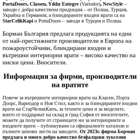
PortaDoors, Classen, Yıldız Entegre
(Variodor)
, NewStyle
–
заводи с добра качествена продукция – от Полша, Турция,
Украйна и Германия, а блиндираните входни врати са на
StarCelikKapi
и PortaDoors – заводи в Турция и Полша.
Борман България предлага продукцията на едни
от най-престижните производители в Европа на
пожароустойчиви, блиндирани входни и
вътрешни интериорни врати – високо качество на
ниски цени. Вносители.
Информация за фирми, производители
на вратите
Повече за вътрешните интериорни врати на Класен, Порта
Доорс, Вариодор и Нов Стил, както и за блиндираните входни
врати на СтарЧеликКапъ, за техните цени и за моделите,
които се поддържат на склад в град София от вносителите,
можете да получите от страниците ни за интериорните и
входните врати – публикувани са официалните каталози и
пълните ценови листи на заводите.
От 2023г. фирма Борман
предлага и много добро качество безфалцови луксозни