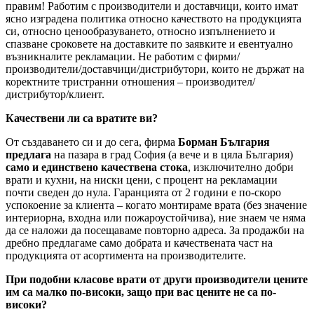
правим! Работим с производители и доставчици, които имат
ясно изградена политика относно качеството на продукцията
си, относно ценообразуването, относно изпълнението и
спазване сроковете на доставките по заявките и евентуално
възникналите рекламации. Не работим с фирми/
производители/доставчици/дистрибутори, които не държат на
коректните тристранни отношения – производител/
дистрибутор/клиент.
Качествени ли са вратите ви?
От създаването си и до сега, фирма
Борман България
предлага
на пазара в град София (а вече и в цяла България)
само и единствено качествена стока
, изключително добри
врати и кухни, на ниски цени, с процент на рекламации
почти сведен до нула. Гаранцията от 2 години е по-скоро
успокоение за клиента – когато монтираме врата (без значение
интериорна, входна или пожароустойчива), ние знаем че няма
да се наложи да посещаваме повторно адреса. За продажби на
дребно предлагаме само добрата и качествената част на
продукцията от асортимента на производителите.
При подобни класове врати от други производители цените
им са малко по-високи, защо при вас цените не са по-
високи?