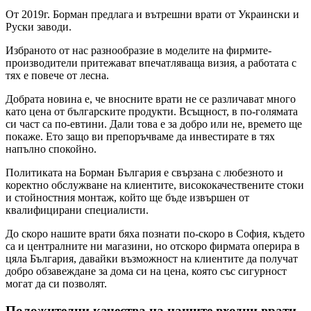
От 2019г. Борман предлага и вътрешни врати от Украински и
Руски заводи.
Избраното от нас разнообразие в моделите на фирмите-
производители притежават впечатляваща визия, а работата с
тях е повече от лесна.
Добрата новина е, че вносните врати не се различават много
като цена от българските продукти. Всъщност, в по-голямата
си част са по-евтини. Дали това е за добро или не, времето ще
покаже. Ето защо ви препоръчваме да инвестирате в тях
напълно спокойно.
Политиката на Борман България е свързана с любезното и
коректно обслужване на клиентите, висококачествените стоки
и стойностния монтаж, който ще бъде извършен от
квалифицирани специалисти.
До скоро нашите врати бяха познати по-скоро в София, където
са и централните ни магазини, но отскоро фирмата оперира в
цяла България, давайки възможност на клиентите да получат
добро обзавеждане за дома си на цена, която със сигурност
могат да си позволят.
Положителни качества на нашите входни врати