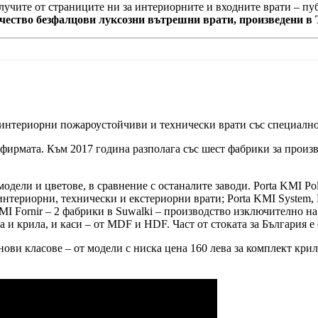
олучите от страниците ни за интериорните и входните врати – п
ачество безфалцови луксозни вътрешни врати, произведени в 
 интериорни пожароустойчиви и технически врати със специално
 фирмата. Към 2017 година разполага със шест фабрики за произв
модели и цветове, в сравнение с останалите заводи. Porta KMI P
нтериорни, технически и екстериорни врати; Porta KMI System, 
MI Fornir – 2 фабрики в Suwalki – производство изключително на
 и крила, и каси – от MDF и HDF. Част от стоката за България е 
ви класове – от модели с ниска цена 160 лева за комплект крило 