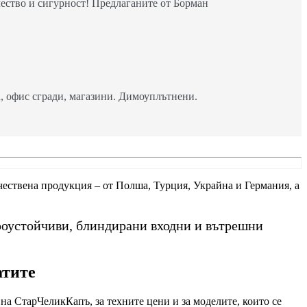
ество и сигурност! Предлаганите от Борман
 офис сгради, магазини. Димоуплътнени.
ачествена продукция – от Полша, Турция, Украйна и Германия, а
роустойчиви, блиндирани входни и вътрешни
атите
на СтарЧеликКапъ, за техните цени и за моделите, които се