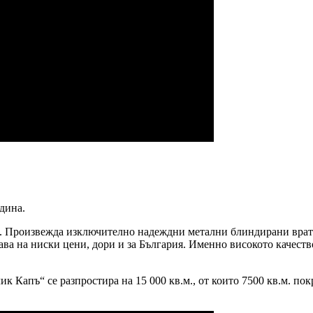
одина.
. Произвежда изключително надеждни метални блиндирани врат
ава на ниски цени, дори и за България. Именно високото качест
к Капъ“ се разпростира на 15 000 кв.м., от които 7500 кв.м. п