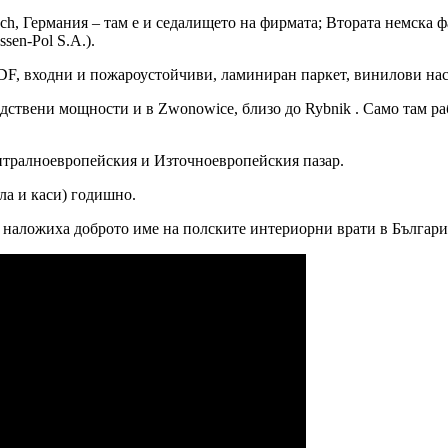
sch, Германия – там е и седалището на фирмата; Втората немска ф
sen-Pol S.A.).
F, входни и пожароустойчиви, ламиниран паркет, винилови нас
ствени мощности и в Zwonowice, близо до Rybnik . Само там раб
тралноевропейския и Източноевропейския пазар.
ла и каси) годишно.
то наложиха доброто име на полските интериорни врати в Българи