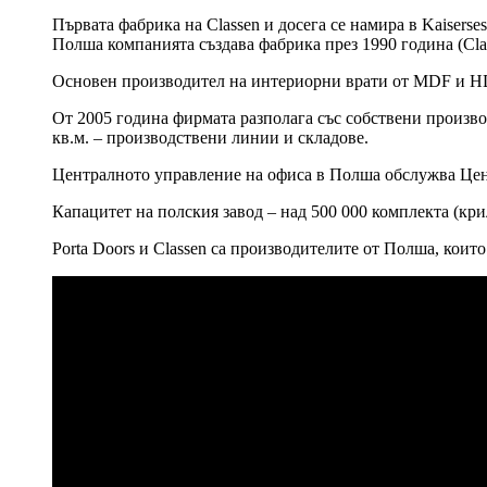
Първата фабрика на Classen и досега се намира в Kaiserse
Полша компанията създава фабрика през 1990 година (Clas
Основен производител на интериорни врати от MDF и HD
От 2005 година фирмата разполага със собствени производ
кв.м. – производствени линии и складове.
Централното управление на офиса в Полша обслужва Цен
Капацитет на полския завод – над 500 000 комплекта (кри
Porta Doors и Classen са производителите от Полша, кои