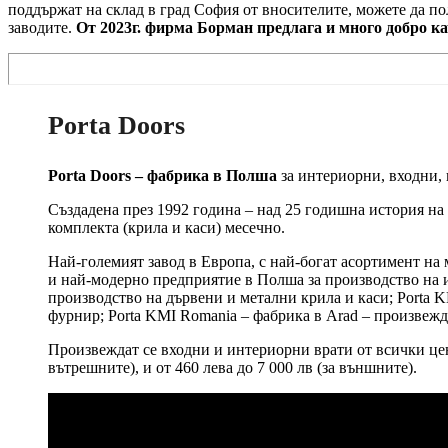
поддържат на склад в град София от вносителите, можете да п
заводите.
От 2023г. фирма Борман предлага и много добро к
Porta Doors
Porta Doors – фабрика в Полша
за интериорни, входни,
Създадена през 1992 година – над 25 годишна история на
комплекта (крила и каси) месечно.
Най-големият завод в Европа, с най-богат асортимент на 
и най-модерно предприятие в Полша за производство на и
производство на дървени и метални крила и каси; Porta K
фурнир; Porta KMI Romania – фабрика в Arad – произвежда
Произвеждат се входни и интериорни врати от всички цено
вътрешните), и от 460 лева до 7 000 лв (за външните).