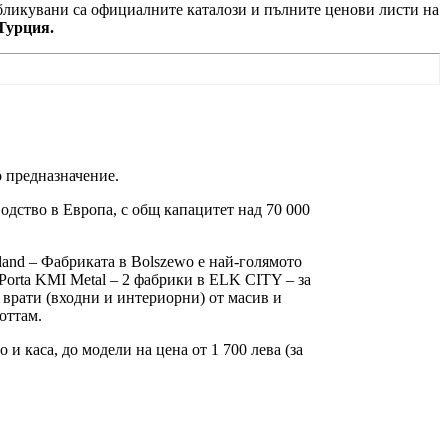
убликувани са официалните каталози и пълните ценови листи на
Турция.
 предназначение.
одство в Европа, с общ капацитет над 70 000
oland – Фабриката в Bolszewo е най-голямото
Porta KMI Metal – 2 фабрики в ELK CITY – за
 врати (входни и интериорни) от масив и
оттам.
и каса, до модели на цена от 1 700 лева (за