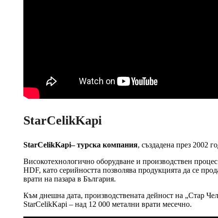
StarCelikKapi
StarCelikKapi– турска компания
, създадена през 2002 г
Високотехнологично оборудване и производствен процес
HDF, като серийността позволява продукцията да се прод
врати на пазара в България.
Към днешна дата, производствената дейност на „Стар Чели
StarCelikKapi – над 12 000 метални врати месечно.