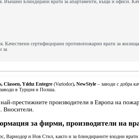
. Външни Блиндирани врати за апартаменти, къщи и офиси. Кач
я. Качествени сертифицирани противопожарни врати за жилища,
и за
, Classen, Yıldız Entegre
(Variodor)
, NewStyle
– заводи с добра к
 заводи в Турция и Полша.
т най-престижните производители в Европа на пожа
. Вносители.
рмация за фирми, производители на вр
с, Вариодор и Нов Стил, както и за блиндираните входни врати 