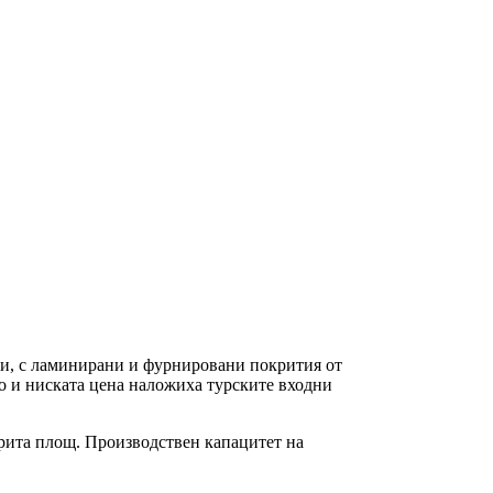
и, с ламинирани и фурнировани покрития от
во и ниската цена наложиха турските входни
окрита площ. Производствен капацитет на