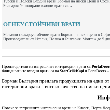
Турски и Полски Входни врати Борман на ниски Цени в София
България блиндирани входни врати са…
ОГНЕУСТОЙЧИВИ ВРАТИ
Метални пожароустойчиви врати Борман – ниски цени в Софи
Производители от Италия, Полша и България. Монтаж до 5 дн
Производители на вътрешните интериорни врати са
PortaDoors
блиндираните входни врати са на
StarCelikKapi
и PortaDoors –
Борман България предлага продукцията на едни о
интериорни врати – високо качество на ниски цени
Инфо
Повече за вътрешните интериорни врати на Класен, Порта Доор