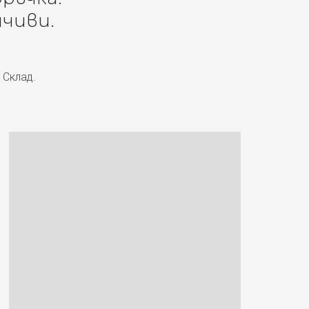
чиви.
 Склад.