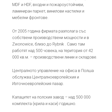
MDF и HDF, входни и пожароустойчиви,
ламиниран паркет, винилови настилки и
мебелни фронтове.
От 2005 година фирмата разполага със
собствени производствени мощности и в
Zwonowice, близо до Rybnik . Само там
работят над 500 човека, на територия от 42
000 кв.м. – производствени линии и складове.
Централното управление на офиса в Полша
обслужва Централноевропейския и
Източноевропейския пазар.
Капацитет на полския завод – над 500 000
комплекта (крила и каси) годишно.