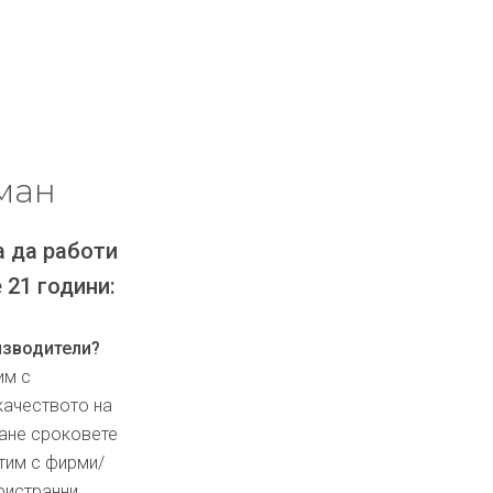
ман
а да работи
 21 години:
изводители?
им с
качеството на
ване сроковете
тим с фирми/
ристранни