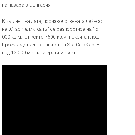
на пазара в България.
Към днешна дата, производствената дейност
на „Стар Челик Капъ“ се разпростира на 15
000 кв.м., от които 7500 кв.м. покрита площ.
Производствен капацитет на StarCelikKapi –
над 12 000 метални врати месечно.