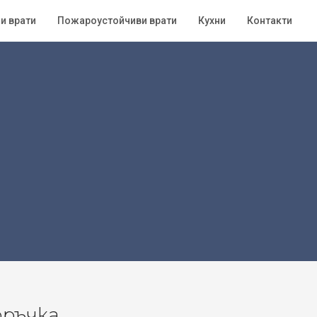
и врати
Пожароустойчиви врати
Кухни
Контакти
оръчка.