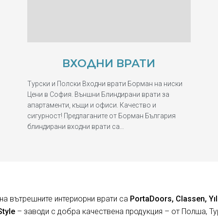
ВХОДНИ ВРАТИ
Турски и Полски Входни врати Борман на ниски
Цени в София. Външни Блиндирани врати за
апартаменти, къщи и офиси. Качество и
сигурност! Предлаганите от Борман България
блиндирани входни врати са…
на вътрешните интериорни врати са
PortaDoors, Classen, Yıl
Style
– заводи с добра качествена продукция – от Полша, Ту