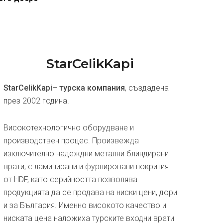
StarCelikKapi
StarCelikKapi– турска компания
, създадена
през 2002 година.
Високотехнологично оборудване и
производствен процес. Произвежда
изключително надеждни метални блиндирани
врати, с ламинирани и фурнировани покрития
от HDF, като серийността позволява
продукцията да се продава на ниски цени, дори
и за България. Именно високото качество и
ниската цена наложиха турските входни врати