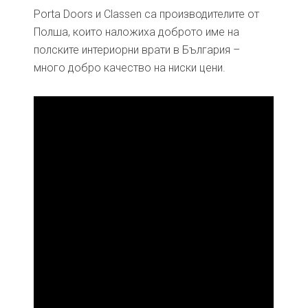
Porta Doors и Classen са производителите от
Полша, които наложиха доброто име на
полските интериорни врати в България –
много добро качество на ниски цени.