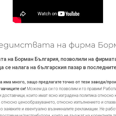
едимствата на фирма Бор
та на Борман България, позволили на фирмат
да се налага на българския пазар в последните
ра има много, защо предлагате точно от тези заводи/про
авчиците си!
Можем да си го позволим и го правим! Работ
и доставчици, които имат ясно изградена политика относно 
, относно ценообразуването, относно изпълнението и спаз
по заявките и евентуално възникналите рекламации. Не рабо
доставчици/дистрибутори, които не държат на коректните т