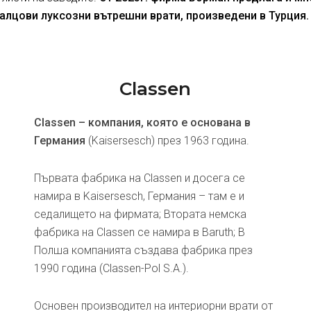
алцови луксозни вътрешни врати, произведени в Турция.
Classen
Classen – компания, която е основана в
Германия
(Kaisersesch) през 1963 година.
Първата фабрика на Classen и досега се
намира в Kaisersesch, Германия – там е и
седалището на фирмата; Втората немска
фабрика на Classen се намира в Baruth; В
Полша компанията създава фабрика през
1990 година (Classen-Pol S.A.).
Основен производител на интериорни врати от