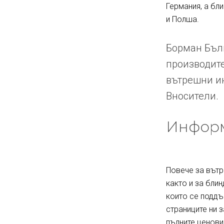
Германия, а бл
и Полша.
Борман Бълг
производите
вътрешни ин
Вносители.
Информ
Повече за вътр
както и за блин
които се поддъ
страниците ни 
пълните ценови