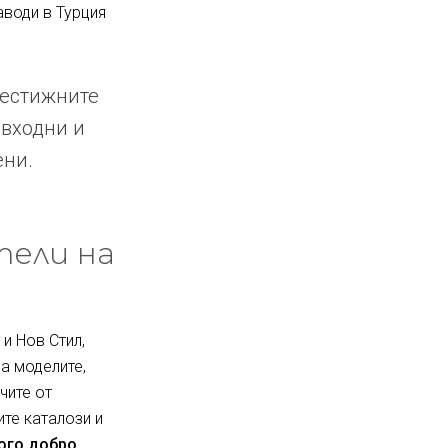
аводи в Турция
рестижните
 входни и
ени.
тели на
и Нов Стил,
за моделите,
чите от
ите каталози и
ного добро