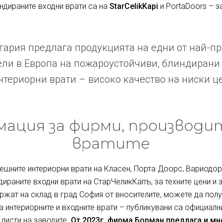
индираните входни врати са на
StarCelikKapi
и PortaDoors – з
ария предлага продукцията на едни от най-п
ли в Европа на пожароустойчиви, блиндирани
териорни врати – високо качество на ниски ц
ация за фирми, производи
вратите
ешните интериорни врати на Класен, Порта Доорс, Вариодор 
дираните входни врати на СтарЧеликКапъ, за техните цени и 
ржат на склад в град София от вносителите, можете да полу
за интериорните и входните врати – публикувани са официалн
 листи на заводите.
От 2023г. фирма Борман предлага и м