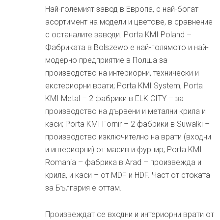
Най-големият завод в Европа, с най-богат
асортимент на модели и цветове, в сравнение
с останалите заводи. Porta KMI Poland –
Фабриката в Bolszewo е най-голямото и най-
модерно предприятие в Полша за
производство на интериорни, технически и
екстериорни врати; Porta KMI System, Porta
KMI Metal – 2 фабрики в ELK CITY – за
производство на дървени и метални крила и
каси; Porta KMI Fornir – 2 фабрики в Suwalki –
производство изключително на врати (входни
и интериорни) от масив и фурнир; Porta KMI
Romania – фабрика в Arad – произвежда и
крила, и каси – от MDF и HDF. Част от стоката
за България е оттам.
Произвеждат се входни и интериорни врати от