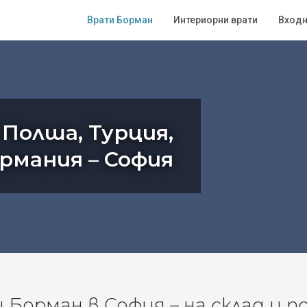
Врати Борман
Интериорни врати
Входн
 Полша, Турция,
ермания – София
Борман в София – на склад и п