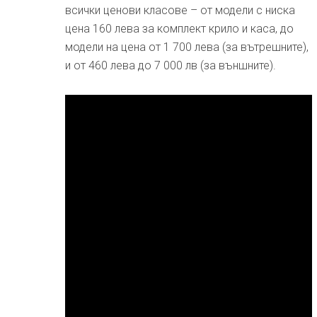
всички ценови класове – от модели с ниска
цена 160 лева за комплект крило и каса, до
модели на цена от 1 700 лева (за вътрешните),
и от 460 лева до 7 000 лв (за външните).