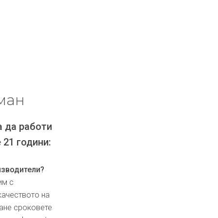
ман
а да работи
 21 години:
изводители?
им с
качеството на
ване сроковете