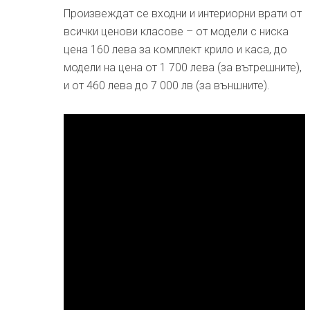
Произвеждат се входни и интериорни врати от
всички ценови класове – от модели с ниска
цена 160 лева за комплект крило и каса, до
модели на цена от 1 700 лева (за вътрешните),
и от 460 лева до 7 000 лв (за външните).