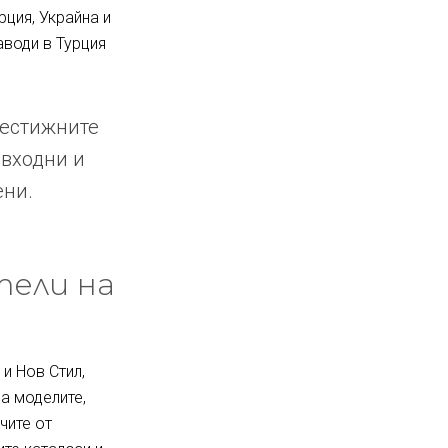
рция, Украйна и
аводи в Турция
рестижните
 входни и
ени.
тели на
и Нов Стил,
за моделите,
чите от