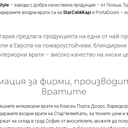
Style
– заводи с добра качествена продукция – от Полша, Ту
индираните входни врати са на
StarCelikKapi
и PortaDoors – з
ария предлага продукцията на едни от най-п
ли в Европа на пожароустойчиви, блиндирани
териорни врати – високо качество на ниски ц
ация за фирми, производи
вратите
ешните интериорни врати на Класен, Порта Доорс, Вариодор 
дираните входни врати на СтарЧеликКапъ, за техните цени и 
ржат на склад в град София от вносителите, можете да полу