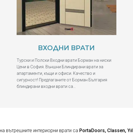
ВХОДНИ ВРАТИ
Турски и Полски Входни врати Борман на ниски
Цени в София. Външни Блиндирани врати за
апартаменти, къщи и офиси. Качество и
сигурност! Предлаганите от Борман България
блиндирани входни врати са…
на вътрешните интериорни врати са
PortaDoors, Classen, Yıl