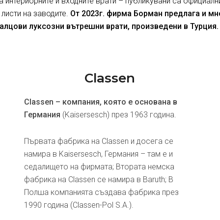
за интериорните и входните врати – публикувани са официалн
 листи на заводите.
От 2023г. фирма Борман предлага и м
алцови луксозни вътрешни врати, произведени в Турция.
Classen
Classen – компания, която е основана в
Германия
(Kaisersesch) през 1963 година.
Първата фабрика на Classen и досега се
намира в Kaisersesch, Германия – там е и
седалището на фирмата; Втората немска
фабрика на Classen се намира в Baruth; В
Полша компанията създава фабрика през
1990 година (Classen-Pol S.A.).