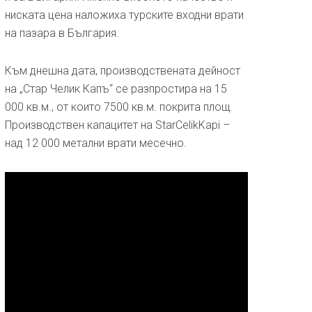
ниската цена наложиха турските входни врати
на пазара в България.
Към днешна дата, производствената дейност
на „Стар Челик Капъ“ се разпростира на 15
000 кв.м., от които 7500 кв.м. покрита площ.
Производствен капацитет на StarCelikKapi –
над 12 000 метални врати месечно.