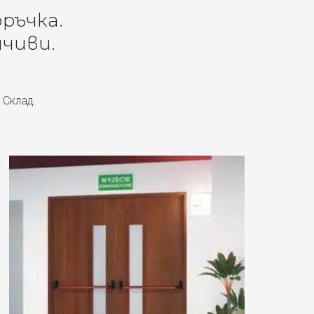
оръчка.
чиви.
 Склад.