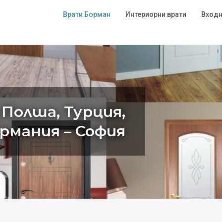
Врати Борман
Интериорни врати
Входн
 Полша, Турция,
ермания – София