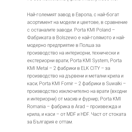
Най-големият завод в Европа, с най-богат
асортимент на модели и цветове, в сравнение
с останалите заводи. Porta KMI Poland –
Фабриката в Bolszewo е най-голямото и най-
модерно предприятие в Полша за
производство на интериорни, технически и
екстериорни врати; Porta KMI System, Porta
KMI Metal – 2 фабрики в ELK CITY – за
производство на дървени и метални крила и
каси; Porta KMI Fornir – 2 фабрики в Suwalki –
производство изключително на врати (входни
и интериорни) от масив и фурнир; Porta KMI
Romania – фабрика в Arad – произвежда и
крила, и каси – от MDF и HDF. Част от стоката
за България е оттам.