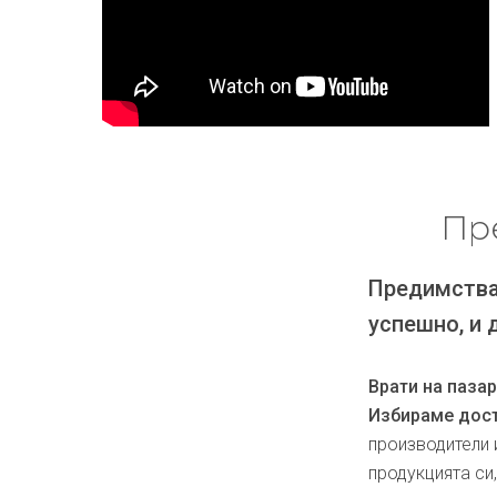
Пр
Предимства
успешно, и 
Врати на паза
Избираме дост
производители 
продукцията си