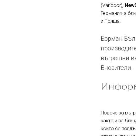
(Variodor)
, New
Германия, а бл
и Полша.
Борман Бълг
производите
вътрешни ин
Вносители.
Информ
Повече за вътр
както и за блин
които се поддъ