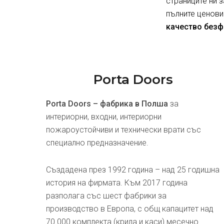
страниците ни 
пълните ценови
качество безф
Porta Doors
Porta Doors – фабрика в Полша
за
интериорни, входни, интериорни
пожароустойчиви и технически врати със
специално предназначение.
Създадена през 1992 година – над 25 годишна
история на фирмата. Към 2017 година
разполага със шест фабрики за
производство в Европа, с общ капацитет над
70 000 комплекта (крила и каси) месечно.