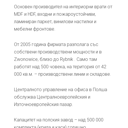
Основен производител на интериорни врати от
MDF и HDF, входни и пожароустойчиви,
ламиниран паркет, винилови настилки и
мебелни фронтове.
От 2005 година фирмата разполага със
собствени производствени мощности и в
Zwonowice, близо до Rybnik . Само там
работят над 500 човека, на територия от 42
000 кв.м. – производствени линии и складове.
Централното управление на офиса в Полша
обслужва Централноевропейския и
Източноевропейския пазар.
Капацитет на полския завод – над 500 000
комплекта (крила и каси) годишно.