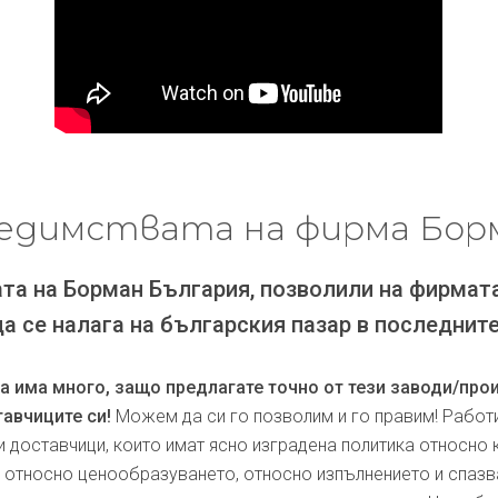
едимствата на фирма Бор
та на Борман България, позволили на фирмат
да се налага на българския пазар в последните
ра има много, защо предлагате точно от тези заводи/про
авчиците си!
Можем да си го позволим и го правим! Работ
и доставчици, които имат ясно изградена политика относно 
, относно ценообразуването, относно изпълнението и спаз