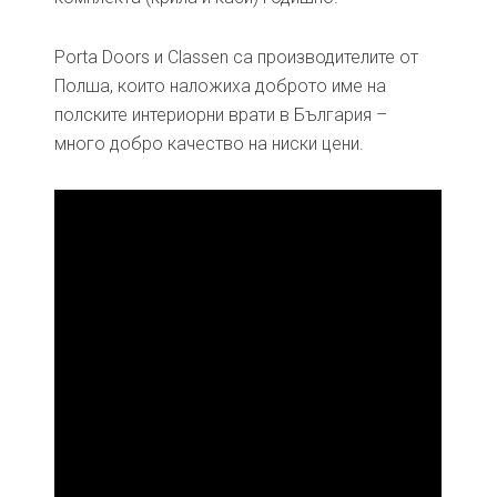
Porta Doors и Classen са производителите от
Полша, които наложиха доброто име на
полските интериорни врати в България –
много добро качество на ниски цени.