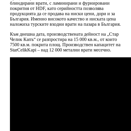
блиндирани врати, с ламинирани и фурнировани
покрития от HDF, като серийността позволява
продукцията да се продава на ниски цени, дори и за
България. Именно високото качество и ниската цена
наложиха турските входни врати на пазара в България.
Към днешна дата, производствената дейност на „Стар
Челик Капъ“ се разпростира на 15 000 кв.м., от които
7500 кв.м. покрита площ. Производствен капацитет на
StarCelikKapi – над 12 000 метални врати месечно.