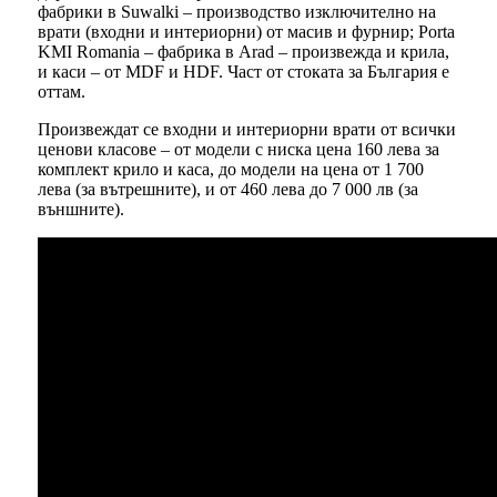
фабрики в Suwalki – производство изключително на
врати (входни и интериорни) от масив и фурнир; Porta
KMI Romania – фабрика в Arad – произвежда и крила,
и каси – от MDF и HDF. Част от стоката за България е
оттам.
Произвеждат се входни и интериорни врати от всички
ценови класове – от модели с ниска цена 160 лева за
комплект крило и каса, до модели на цена от 1 700
лева (за вътрешните), и от 460 лева до 7 000 лв (за
външните).