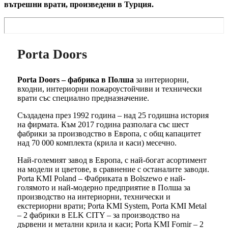
вътрешни врати, произведени в Турция.
Porta Doors
Porta Doors – фабрика в Полша
за интериорни,
входни, интериорни пожароустойчиви и технически
врати със специално предназначение.
Създадена през 1992 година – над 25 годишна история
на фирмата. Към 2017 година разполага със шест
фабрики за производство в Европа, с общ капацитет
над 70 000 комплекта (крила и каси) месечно.
Най-големият завод в Европа, с най-богат асортимент
на модели и цветове, в сравнение с останалите заводи.
Porta KMI Poland – Фабриката в Bolszewo е най-
голямото и най-модерно предприятие в Полша за
производство на интериорни, технически и
екстериорни врати; Porta KMI System, Porta KMI Metal
– 2 фабрики в ELK CITY – за производство на
дървени и метални крила и каси; Porta KMI Fornir – 2