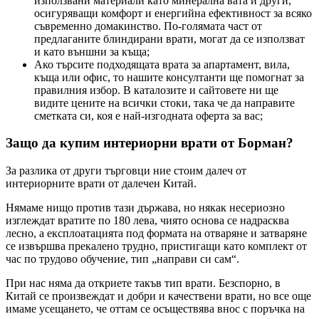
използвани материали като минерална вата и други,
осигуряващи комфорт и енергийна ефективност за всяко
съвременно домакинство. По-голямата част от
предлаганите блиндирани врати, могат да се използват
и като външни за къща;
Ако търсите подходящата врата за апартамент, вила,
къща или офис, то нашите консултанти ще помогнат за
правилния избор. В каталозите и сайтовете ни ще
видите цените на всички стоки, така че да направите
сметката си, коя е най-изгодната оферта за вас;
Защо да купим интериорни врати от Борман?
За разлика от други търговци ние стоим далеч от
интериорните врати от далечен Китай.
Нямаме нищо против тази държава, но някак несериозно
изглеждат вратите по 180 лева, чиято основа се надрасква
лесно, а експлоатацията под формата на отваряне и затваряне
се извършва прекалено трудно, пристигащи като комплект от
час по трудово обучение, тип „направи си сам“.
При нас няма да откриете такъв тип врати. Безспорно, в
Китай се произвеждат и добри и качествени врати, но все още
имаме усещането, че оттам се осъществява внос с поръчка на