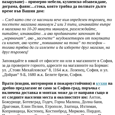
пазаруване) – примерно мебели, кухненско обзавеждане,
дограма, фаянс…стока, която трябва да ползвате дълго
време във Вашия дом:
– След като сте се насочили вече към определен търговец, то
посетете магазина минимум 2 или 3 пъти, изчаквайте вътре
в магазина по 10-20 минути минимум, разглеждайте,
питайте, изчаквайте…и ако продавачите започнат да
„нервничат“, ако „засечете“ неудовлетворен от покупката
си клиент, ако чуете „повишаване на тона“ по телефон –
тогава трябва да си излезете и да изберете друг магазин, на
друг търговец!
Заповядайте в някой от офисите ни или в магазините в София,
за да проверите горното, адресите на магазините на Борман:
ул. „Стоян Михайловски“ 8, 1164 ж.к. Лозенец, София, и ул.
„Дойран“ 9-Б, 1680 ж.к. Белите брези, София.
Врати (входни, интериорни и пожароустойчиви) и
кухни
на
дребно предлагаме не само за София-град, поръчка с
включена доставка и монтаж може да се направи също и
от следните населени места и околностите им:
Антон,
Божурище, Ботевград, Годеч, Горна Малина, Долна баня,
Драгоман, Елин Пелин, Етрополе, Златица, Ихтиман,
Копривщица, Костенец, Костинброд, Мирково, Пирдоп,