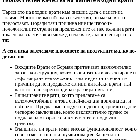
Търсенето на входни врати към днешна дата е наистина
голямо. Много фирми обещават качество, но малко ви го
предоставят. Поради тази причина ние ще изброим
положителните страни на предложените от нас входни врати,
така че да знаете какво може да очаквате, ако инвестирате в
тях.
А сега нека разгледаме плюсовете на продуктите малко по-
детайлно:
Входните Врати от Борман притежават изключително
здрава конструкция, която прави тяхното дефектиране и
деформиране невъзможно. Това е една от основните
причини да не продаваме евтини китайски врати, тъй
като това не кореспондира с разбиранията ни;
Блиндираните врати, които предлагаме са
взломоустойчиви, а това е най-важната причина да ги
изберете. Предлагаме продукти с двойно, тройно и дори
четворно заключване, което изключително трудно се
поддава на отваряне с инструменти и подръчни
средства;
Външните ни врати имат висока функционалност, която
се изразява в топло и шумоизолация. За целта са