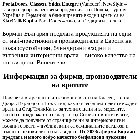
PortaDoors, Classen, Yıldız Entegre
(Variodor)
, NewStyle
–
заводи с добра качествена продукция – от Полша, Турция,
Украйна и Германия, а блиндираните входни врати са на
StarCelikKapi
и PortaDoors – заводи в Турция и Полша.
Борман България предлага продукцията на едни
от най-престижните производители в Европа на
пожароустойчиви, блиндирани входни и
вътрешни интериорни врати – високо качество на
ниски цени. Вносители.
Информация за фирми, производители
на вратите
Повече за вътрешните интериорни врати на Класен, Порта
Доорс, Вариодор и Нов Стил, както и за блиндираните входни
врати на СтарЧеликКапъ, за техните цени и за моделите,
които се поддържат на склад в град София от вносителите,
можете да получите от страниците ни за интериорните и
входните врати – публикувани са официалните каталози и
пълните ценови листи на заводите.
От 2023г. фирма Борман
предлага и много добро качество безфалцови луксозни