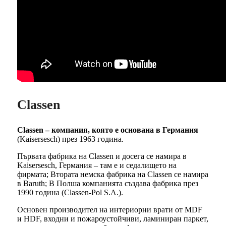
Classen
Classen – компания, която е основана в Германия
(Kaisersesch) през 1963 година.
Първата фабрика на Classen и досега се намира в
Kaisersesch, Германия – там е и седалището на
фирмата; Втората немска фабрика на Classen се намира
в Baruth; В Полша компанията създава фабрика през
1990 година (Classen-Pol S.A.).
Основен производител на интериорни врати от MDF
и HDF, входни и пожароустойчиви, ламиниран паркет,