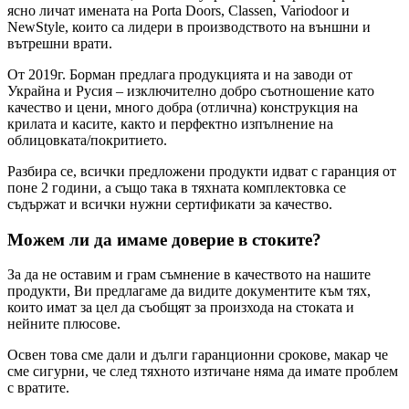
ясно личат имената на Porta Doors, Classen, Variodoor и
NewStyle, които са лидери в производството на външни и
вътрешни врати.
От 2019г. Борман предлага продукцията и на заводи от
Украйна и Русия – изключително добро съотношение като
качество и цени, много добра (отлична) конструкция на
крилата и касите, както и перфектно изпълнение на
облицовката/покритието.
Разбира се, всички предложени продукти идват с гаранция от
поне 2 години, а също така в тяхната комплектовка се
съдържат и всички нужни сертификати за качество.
Можем ли да имаме доверие в стоките?
За да не оставим и грам съмнение в качеството на нашите
продукти, Ви предлагаме да видите документите към тях,
които имат за цел да съобщят за произхода на стоката и
нейните плюсове.
Освен това сме дали и дълги гаранционни срокове, макар че
сме сигурни, че след тяхното изтичане няма да имате проблем
с вратите.