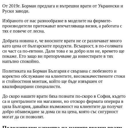
От 2019г. Борман предлага и вътрешни врати от Украински и
Руски заводи.
Избраното от нас разнообразие в моделите на фирмите-
производители притежават впечатляваща визия, а работата с
тях е повече от лесна.
Добрата новина е, че вносните врати не се различават много
като цена от българските продукти. Всъщност, в по-голямата
си част са по-евтини. Дали това е за добро или не, времето ще
покаже. Ето защо ви препоръчваме да инвестирате в тях
напълно спокойно.
Политиката на Борман България е свързана с любезното и
коректно обслужване на клиентите, висококачествените стоки
и стойностния монтаж, който ще бъде извършен от
квалифицирани специалисти.
До скоро нашите врати бяха познати по-скоро в София, където
са и централните ни магазини, но отскоро фирмата оперира в
цяла България, давайки възможност на клиентите да получат
добро обзавеждане за дома си на цена, която със сигурност
могат да си позволят.
Положителни качества на нашите входни врати