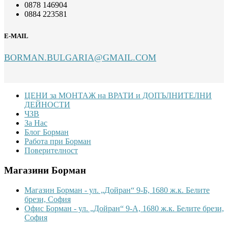
0878 146904
0884 223581
E-MAIL
BORMAN.BULGARIA@GMAIL.COM
Footer
ЦЕНИ за МОНТАЖ на ВРАТИ и ДОПЪЛНИТЕЛНИ
ДЕЙНОСТИ
ЧЗВ
За Нас
Блог Борман
Работа при Борман
Поверителност
Магазини Борман
Магазин Борман - ул. „Дойран“ 9-Б, 1680 ж.к. Белите
брези, София
Офис Борман - ул. „Дойран“ 9-А, 1680 ж.к. Белите брези,
София