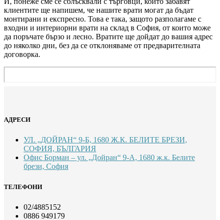
И, понеже сме се сблъсквали с търговци, които забавят
клиентите ще напишем, че нашите врати могат да бъдат
монтирани и експресно. Това е така, защото разполагаме с
входни и интериорни врати на склад в София, от които може
да поръчате бързо и лесно. Вратите ще дойдат до вашия адрес
до няколко дни, без да се отклоняваме от предварителната
договорка.
АДРЕСИ
УЛ. „ДОЙРАН“ 9-Б, 1680 Ж.К. БЕЛИТЕ БРЕЗИ,
СОФИЯ, БЪЛГАРИЯ
Офис Борман – ул. „Дойран“ 9-А, 1680 ж.к. Белите
брези, София
ТЕЛЕФОНИ
02/4885152
0886 949179