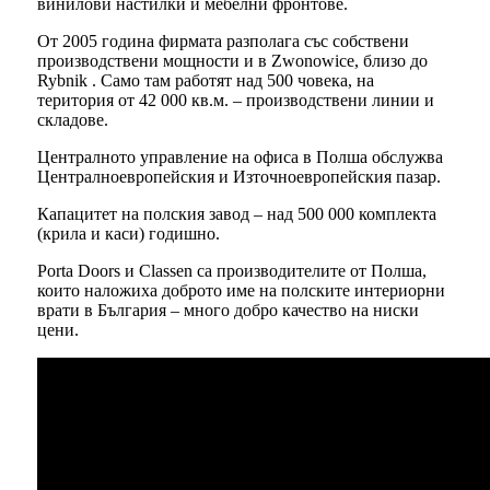
винилови настилки и мебелни фронтове.
От 2005 година фирмата разполага със собствени
производствени мощности и в Zwonowice, близо до
Rybnik . Само там работят над 500 човека, на
територия от 42 000 кв.м. – производствени линии и
складове.
Централното управление на офиса в Полша обслужва
Централноевропейския и Източноевропейския пазар.
Капацитет на полския завод – над 500 000 комплекта
(крила и каси) годишно.
Porta Doors и Classen са производителите от Полша,
които наложиха доброто име на полските интериорни
врати в България – много добро качество на ниски
цени.