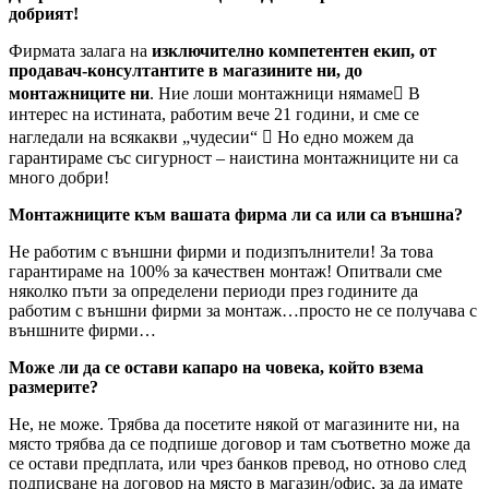
добрият!
Фирмата залага на
изключително компетентен екип, от
продавач-консултантите в магазините ни, до
монтажниците ни
. Ние лоши монтажници нямаме В
интерес на истината, работим вече 21 години, и сме се
нагледали на всякакви „чудесии“  Но едно можем да
гарантираме със сигурност – наистина монтажниците ни са
много добри!
Монтажниците към вашата фирма ли са или са външна?
Не работим с външни фирми и подизпълнители! За това
гарантираме на 100% за качествен монтаж! Опитвали сме
няколко пъти за определени периоди през годините да
работим с външни фирми за монтаж…просто не се получава с
външните фирми…
Може ли да се остави капаро на човека, който взема
размерите?
Не, не може. Трябва да посетите някой от магазините ни, на
място трябва да се подпише договор и там съответно може да
се остави предплата, или чрез банков превод, но отново след
подписване на договор на място в магазин/офис, за да имате