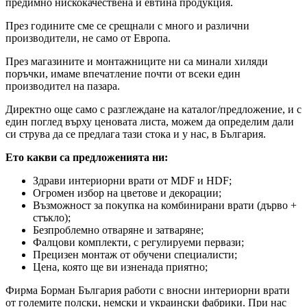
предимно нискокачествена и евтина продукция.
През годините сме се срещнали с много и различни
производители, не само от Европа.
През магазините и монтажниците ни са минали хиляди
поръчки, имаме впечатление почти от всеки един
производител на пазара.
Директно още само с разглеждане на каталог/предложение, и с
един поглед върху ценовата листа, можем да определим дали
си струва да се предлага тази стока и у нас, в България.
Ето какви са предложенията ни:
Здрави интериорни врати от MDF и HDF;
Огромен избор на цветове и декорации;
Възможност за покупка на комбинирани врати (дърво +
стъкло);
Безпроблемно отваряне и затваряне;
Фалцови комплекти, с регулируеми первази;
Прецизен монтаж от обучени специалисти;
Цена, която ще ви изненада приятно;
Фирма Борман България работи с вносни интериорни врати
от големите полски, немски и украински фабрики. При нас