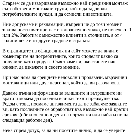
Стараем се да извършваме възможно най-прецизния монтаж
със собствени монтажни групи, който да задоволи
потребителските нужди, и да осмисли инвестицията.
Ние допускаме и рекламации, въпреки че до този момент
такива постъпват при нас изключително малко, не повече от 1
или 2%. Работим с множество клиенти в столицата, а от 4
години вече и от други градове в страната.
В страниците на официалния ни сайт можете да видите
коментарите на потребителите, които споделят какво са
получили като продукт. Съветваме ви, ако станете наш
клиент, да изкажете и своето мнение.
При нас няма да срещнете недоволни продавачи, мързеливи
монтажници или друг персонал, който да ви разочарова.
Даваме пълна информация за външните и вътрешните ни
врати и можем да посочим всички техни преимущества.
Редом с това, поемаме ангажимента да не забавяме заявките
ви, като последните се обработват във възможно най-кратки
срокове (обикновенно в деня на поръчката или най-късно на
следващия работен ден).
Нека спрем дотук, за да ни посетите лично, и да се уверите