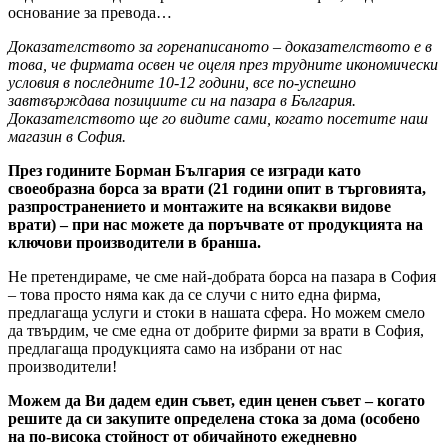
основание за превода…
Доказателството за горенаписаното – доказателството е в
това, че фирмата освен че оцеля през трудните икономически
условия в последните 10-12 години, все по-успешно
завтвърждава позициите си на пазара в България.
Доказателството ще го видите сами, когато посетите наш
магазин в София.
През годините Борман България се изгради като
своеобразна борса за врати (21 години опит в търговията,
разпространението и монтажите на всякакви видове
врати) – при нас можете да поръчвате от продукцията на
ключови производители в бранша.
Не претендираме, че сме най-добрата борса на пазара в София
– това просто няма как да се случи с нито една фирма,
предлагаща услуги и стоки в нашата сфера. Но можем смело
да твърдим, че сме една от добрите фирми за врати в София,
предлагаща продукцията само на избрани от нас
производители!
Можем да Ви дадем един съвет, един ценен съвет – когато
решите да си закупите определена стока за дома (особено
на по-висока стойност от обичайното ежедневно