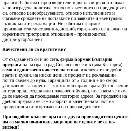
правим! Работим с производители и доставчици, които имат
ясно изградена политика относно качеството на продукцията
си, относно ценообразуването, относно изпълнението и
спазване сроковете на доставките по заявките и евентуално
възникналите рекламации. Не работим с фирми/
производители/доставчици/дистрибутори, които не държат на
коректните тристранни отношения – производител/
дистрибутор/клиент.
Качествени ли са вратите ви?
От създаването си и до сега, фирма
Борман България
предлага
на пазара в град София (а вече и в цяла България)
само и единствено качествена стока
, изключително добри
врати и кухни, на ниски цени, с процент на рекламации
почти сведен до нула. Гаранцията от 2 години е по-скоро
успокоение за клиента – когато монтираме врата (без значение
интериорна, входна или пожароустойчива), ние знаем че няма
да се наложи да посещаваме повторно адреса. За продажби на
дребно предлагаме само добрата и качествената част на
продукцията от асортимента на производителите.
При подобни класове врати от други производители цените
им са малко по-високи, защо при вас цените не са по-
високи?