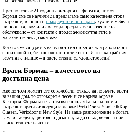
във всичко, което написахме по-горе.
През повече от 21 годишна история на фирмата, ние от
Борман сме се научили да предлагаме само качествена стока –
вътрешни, външни и
пожароустойчиви врати
, кухни и мебели
по поръчка, научили сме се да предлагаме и качествено
обслужване – от контакта с продавач-консултантите в
магазините ни, до монтажа.
Когато сме сигурни в качеството на стоката си, и работата ни
е по-спокойна, без конфликти с клиентите. И тогава крайния
резултат е налице – и двете страни са удовлетворени!
Врати Борман – качеството на
достъпна цена
Ако до този момент сте се колебали, откъде да поръчате врати
за вашия дом, то отговорът е лесен и се нарича Борман
България. Фирмата се занимава с продажба на външни и
вътрешни врати от водещите марки: Porta Doors, StarCelikKapi,
Classen, Variodoor и New Style. На ваше разположение е богата
гама от модели, цветове и дизайни, за да се задоволят и най-
взискателните клиенти.