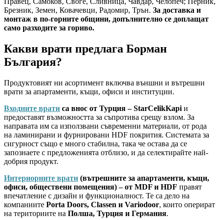
Правец, Самоков, Своге, Сливница, Чавдар, Челопеч; Перник,
Брезник, Земен, Ковачевци, Радомир, Трън.
За доставка и
монтаж в по-горните общини, допълнително се доплащат
само разходите за гориво.
Какви врати предлага Борман
България?
Продуктовият ни асортимент включва външни и вътрешни
врати за апартаменти, къщи, офиси и институции.
Входните врати
са внос от Турция – StarCelikKapi
и
предоставят възможността за съпротива срещу взлом. За
направата им са използвани съвременни материали, от рода
на ламинирани и фурнировани HDF покрития. Системата за
сигурност също е много стабилна, така че остава да се
запознаете с предложенията отблизо, и да селектирайте най-
добрия продукт.
Интериорните врати
(вътрешните за апартаменти, къщи,
офиси, обществени помещения) – от MDF и HDF
правят
впечатление с дизайн и функционалност. Те са дело на
компаниите
Porta Doors, Classen и Variodoor
, които оперират
на териториите на
Полша, Турция и Германия
.