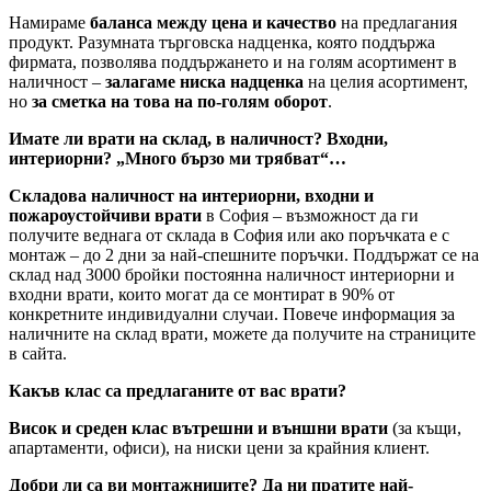
Намираме
баланса между цена и качество
на предлагания
продукт. Разумната търговска надценка, която поддържа
фирмата, позволява поддържането и на голям асортимент в
наличност –
залагаме ниска надценка
на целия асортимент,
но
за сметка на това на по-голям оборот
.
Имате ли врати на склад, в наличност? Входни,
интериорни? „Много бързо ми трябват“…
Складова наличност на интериорни, входни и
пожароустойчиви врати
в София – възможност да ги
получите веднага от склада в София или ако поръчката е с
монтаж – до 2 дни за най-спешните поръчки. Поддържат се на
склад над 3000 бройки постоянна наличност интериорни и
входни врати, които могат да се монтират в 90% от
конкретните индивидуални случаи. Повече информация за
наличните на склад врати, можете да получите на страниците
в сайта.
Какъв клас са предлаганите от вас врати?
Висок и среден клас вътрешни и външни врати
(за къщи,
апартаменти, офиси), на ниски цени за крайния клиент.
Добри ли са ви монтажниците? Да ни пратите най-