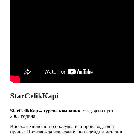
StarCelikKapi
StarCelikKapi– турска компания
, създадена през
2002 година.
Високотехнологично оборудване и производствен
процес. Произвежда изключително надеждни метални