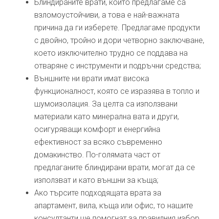
Блиндираните врати, които предлагаме са
взломоустойчиви, а това е най-важната
причина да ги изберете. Предлагаме продукти
с двойно, тройно и дори четворно заключване,
което изключително трудно се поддава на
отваряне с инструменти и подръчни средства;
Външните ни врати имат висока
функционалност, която се изразява в топло и
шумоизолация. За целта са използвани
материали като минерална вата и други,
осигуряващи комфорт и енергийна
ефективност за всяко съвременно
домакинство. По-голямата част от
предлаганите блиндирани врати, могат да се
използват и като външни за къща;
Ако търсите подходящата врата за
апартамент, вила, къща или офис, то нашите
консултанти ще помогнат за правилния избор.