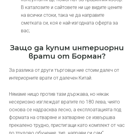
В каталозите и сайтовете ни ще видите цените
на всички стоки, така че да направите
сметката си, коя е най-изгодната оферта за
вас;
Защо да купим интериорни
врати от Борман?
За разлика от други търговци ние стоим далеч от
интериорните врати от далечен Китай.
Нямаме нищо против тази държава, но някак
несериозно изглеждат вратите по 180 лева, чиято
основа се надрасква лесно, а експлоатацията под
формата на отваряне и затваряне се извършва
прекалено трудно, пристигащи като комплект от час
по трудово обучение, тип „направи си сам“.