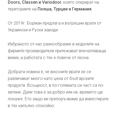
Doors, Classen и Variodoor
, които оперират на
териториите на
Полша, Турция и Германия
.
От 2019г. Борман предлага и вътрешни врати от
Украински и Руски заводи.
Избраното от нас разнообразие в моделите на
фирмите-производители притежават впечатляваща
визия, а работата с тях е повече от лесна.
Добрата новина е, че вносните врати не се
различават много като цена от българските
продукти. Всъщност, в по-голямата си част са по-
евтини. Дали това е за добро или не, времето ще
покаже. Ето защо ви препоръчваме да инвестирате
в тях напълно спокойно.