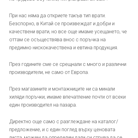
При нас няма да откриете такъв тип врати.
Безспорно, в Китай се произвеждат и добри и
качествени врати, но все още имаме усещането, че
оттам се осъществява внос с поръчка на
предимно нискокачествена и евтина продукция.
През годините сме се срещнали с много и различни
производители, не само от Европа.
През магазините и монтажниците ни са минали
хиляди поръчки, имаме впечатление почти от всеки
един производител на пазара.
Директно още само с разглеждане на каталог/
предложение, и с един поглед върху ценовата
листа, можем да определим дали си струва да се