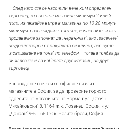
– След като сте се насочили вече към определен
търговец, то посетете магазина минимум 2 или 3
пъти, изчаквайте вътре в магазина по 10-20 минути
минимум, разглеждайте, питайте, изчаквайте…и ако
продавачите започнат да „нервничат“, ако „засечете“
неудовлетворен от покупката си клиент, ако чуете
„повишаване на тона“ по телефон – тогава трябва да
си излезете и да изберете друг магазин, на друг
търговец!
Заповядайте в някой от офисите ни или в
магазините в София, за да проверите горното,
адресите на магазините на Борман: ул. „Стоян
Михайловски“ 8, 1164 ж.к. Лозенец, София, и ул.
„Дойран“ 9-Б, 1680 ж.к. Белите брези, София.