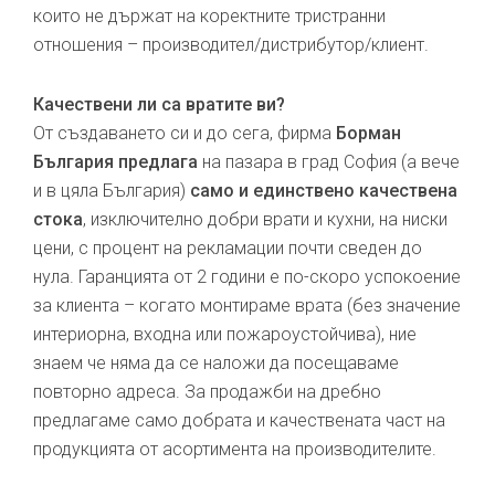
които не държат на коректните тристранни
отношения – производител/дистрибутор/клиент.
Качествени ли са вратите ви?
От създаването си и до сега, фирма
Борман
България предлага
на пазара в град София (а вече
и в цяла България)
само и единствено качествена
стока
, изключително добри врати и кухни, на ниски
цени, с процент на рекламации почти сведен до
нула. Гаранцията от 2 години е по-скоро успокоение
за клиента – когато монтираме врата (без значение
интериорна, входна или пожароустойчива), ние
знаем че няма да се наложи да посещаваме
повторно адреса. За продажби на дребно
предлагаме само добрата и качествената част на
продукцията от асортимента на производителите.