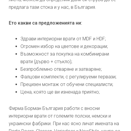
предлага тази стока и у нас, в България.
Ето какви са предложенията ни:
Здрави интериорни врати от MDF и HDF;
Огромен избор на цветове и декорации;
Възможност за покупка на комбинирани
врати (дърво + стъкло);
Безпроблемно отваряне и затваряне;
Фалцови комплекти, с регулируеми первази;
Прецизен монтаж от обучени специалисти;
Цена, която ще ви изненада приятно;
Фирма Борман България работи с вносни
интериорни врати от големите полски, немски и
украински фабрики. При нас ясно личат имената на