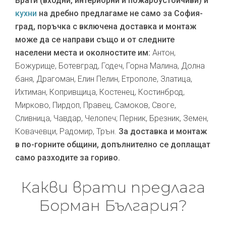
Врати (входни, интериорни и пожароустойчиви) и
кухни
на дребно предлагаме не само за София-
град, поръчка с включена доставка и монтаж
може да се направи също и от следните
населени места и околностите им:
Антон,
Божурище, Ботевград, Годеч, Горна Малина, Долна
баня, Драгоман, Елин Пелин, Етрополе, Златица,
Ихтиман, Копривщица, Костенец, Костинброд,
Мирково, Пирдоп, Правец, Самоков, Своге,
Сливница, Чавдар, Челопеч; Перник, Брезник, Земен,
Ковачевци, Радомир, Трън.
За доставка и монтаж
в по-горните общини, допълнително се доплащат
само разходите за гориво.
Какви врати предлага
Борман България?