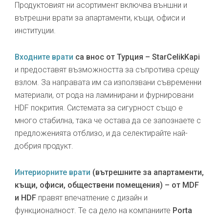
Продуктовият ни асортимент включва външни и
вътрешни врати за апартаменти, къщи, офиси и
институции.
Входните врати
са внос от Турция – StarCelikKapi
и предоставят възможността за съпротива срещу
взлом. За направата им са използвани съвременни
материали, от рода на ламинирани и фурнировани
HDF покрития. Системата за сигурност също е
много стабилна, така че остава да се запознаете с
предложенията отблизо, и да селектирайте най-
добрия продукт.
Интериорните врати
(вътрешните за апартаменти,
къщи, офиси, обществени помещения) – от MDF
и HDF
правят впечатление с дизайн и
функционалност. Те са дело на компаниите
Porta