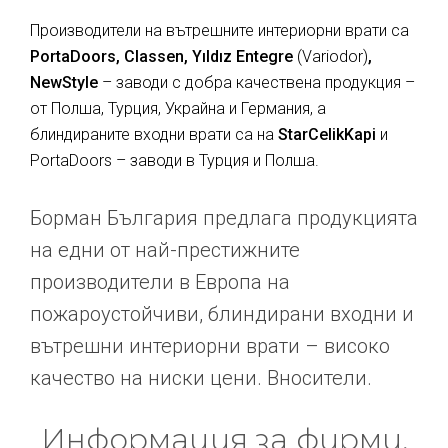
Производители на вътрешните интериорни врати са
PortaDoors, Classen, Yıldız Entegre
(Variodor)
,
NewStyle
– заводи с добра качествена продукция –
от Полша, Турция, Украйна и Германия, а
блиндираните входни врати са на
StarCelikKapi
и
PortaDoors – заводи в Турция и Полша.
Борман България предлага продукцията
на едни от най-престижните
производители в Европа на
пожароустойчиви, блиндирани входни и
вътрешни интериорни врати – високо
качество на ниски цени. Вносители.
Информация за фирми,