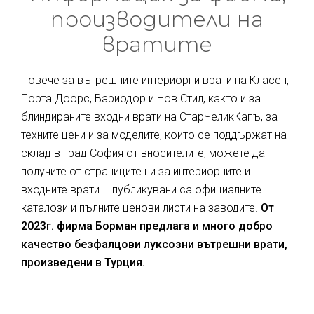
производители на
вратите
Повече за вътрешните интериорни врати на Класен,
Порта Доорс, Вариодор и Нов Стил, както и за
блиндираните входни врати на СтарЧеликКапъ, за
техните цени и за моделите, които се поддържат на
склад в град София от вносителите, можете да
получите от страниците ни за интериорните и
входните врати – публикувани са официалните
каталози и пълните ценови листи на заводите.
От
2023г. фирма Борман предлага и много добро
качество безфалцови луксозни вътрешни врати,
произведени в Турция.