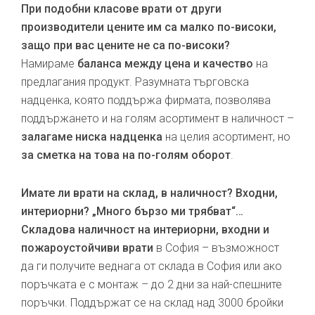
При подобни класове врати от други
производители цените им са малко по-високи,
защо при вас цените не са по-високи?
Намираме
баланса между цена и качество
на
предлагания продукт. Разумната търговска
надценка, която поддържа фирмата, позволява
поддържането и на голям асортимент в наличност –
залагаме ниска надценка
на целия асортимент, но
за сметка на това на по-голям оборот
.
Имате ли врати на склад, в наличност? Входни,
интериорни? „Много бързо ми трябват“…
Складова наличност на интериорни, входни и
пожароустойчиви врати
в София – възможност
да ги получите веднага от склада в София или ако
поръчката е с монтаж – до 2 дни за най-спешните
поръчки. Поддържат се на склад над 3000 бройки