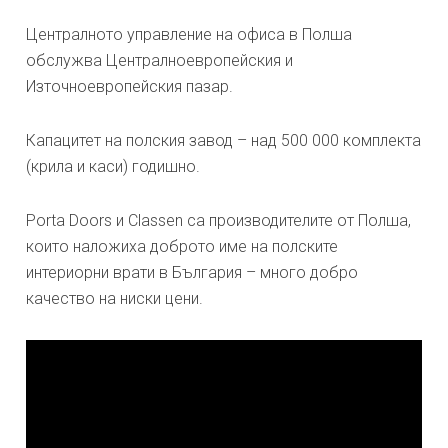
Централното управление на офиса в Полша
обслужва Централноевропейския и
Източноевропейския пазар.
Капацитет на полския завод – над 500 000 комплекта
(крила и каси) годишно.
Porta Doors и Classen са производителите от Полша,
които наложиха доброто име на полските
интериорни врати в България – много добро
качество на ниски цени.