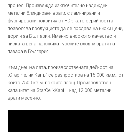
процес. Произвежда изключително надеждни
метални блиндирани врати, с ламинирани и
фурнировани покрития от HDF, като серийността
позволява продукцията да се продава на ниски цени,
дори и за България. Именно високото качество и
ниската цена наложиха турските входни врати на
пазара в България.
Към днешна дата, производствената дейност на
„Стар Челик Капъ“ се разпростира на 15 000 кв.м., от
които 7500 кв.м. покрита площ. Производствен
капацитет на StarCelikKapi – над 12 000 метални
врати месечно.