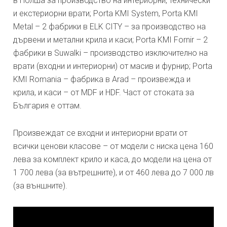
в Полша за производство на интериорни, технически
и екстериорни врати; Porta KMI System, Porta KMI
Metal – 2 фабрики в ELK CITY – за производство на
дървени и метални крила и каси; Porta KMI Fornir – 2
фабрики в Suwalki – производство изключително на
врати (входни и интериорни) от масив и фурнир; Porta
KMI Romania – фабрика в Arad – произвежда и
крила, и каси – от MDF и HDF. Част от стоката за
България е оттам.
Произвеждат се входни и интериорни врати от
всички ценови класове – от модели с ниска цена 160
лева за комплект крило и каса, до модели на цена от
1 700 лева (за вътрешните), и от 460 лева до 7 000 лв
(за външните).