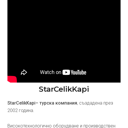
StarCelikKapi
StarCelikKapi– турска компания
, създадена през
2002 година.
Високотехнологично оборудване и производствен