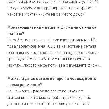
години, и сме се нагледали на всякакви „чудесии“ 
Но едно можем да гарантираме със сигурност –
наистина монтажниците ни са много добри!
Монтажниците към вашата фирма ли са или са
външна?
Не работим с външни фирми и подизпълнители! За
това гарантираме на 100% за качествен монтаж!
Опитвали сме няколко пъти за определени периоди
през годините да работим с външни фирми за
монтаж…просто не се получава с външните фирми…
Може ли да се остави капаро на човека, който
взема размерите?
Не, не може. Трябва да посетите някой от
магазините ни, на място трябва да се подпише
договор и там съответно може да се остави