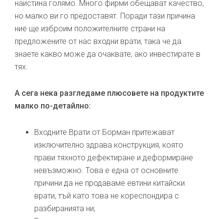
наистина голямо. Много фирми обещават качество,
но малко ви го предоставят. Поради тази причина
ние ще изброим положителните страни на
предложените от нас входни врати, така че да
знаете какво може да очаквате, ако инвестирате в
тях.
А сега нека разгледаме плюсовете на продуктите
малко по-детайлно:
Входните Врати от Борман притежават
изключително здрава конструкция, която
прави тяхното дефектиране и деформиране
невъзможно. Това е една от основните
причини да не продаваме евтини китайски
врати, тъй като това не кореспондира с
разбиранията ни;