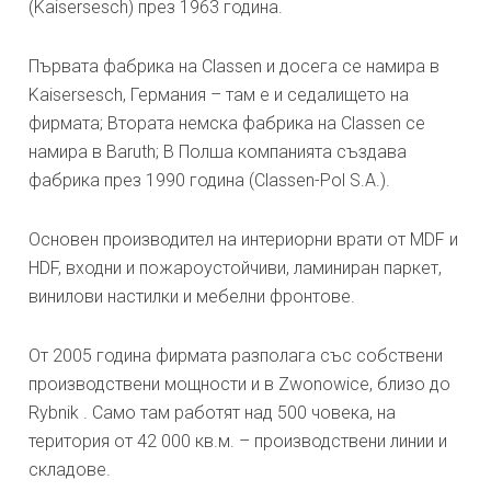
(Kaisersesch) през 1963 година.
Първата фабрика на Classen и досега се намира в
Kaisersesch, Германия – там е и седалището на
фирмата; Втората немска фабрика на Classen се
намира в Baruth; В Полша компанията създава
фабрика през 1990 година (Classen-Pol S.A.).
Основен производител на интериорни врати от MDF и
HDF, входни и пожароустойчиви, ламиниран паркет,
винилови настилки и мебелни фронтове.
От 2005 година фирмата разполага със собствени
производствени мощности и в Zwonowice, близо до
Rybnik . Само там работят над 500 човека, на
територия от 42 000 кв.м. – производствени линии и
складове.