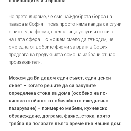
производители в бранша.
Не претендираме, че сме най-добрата борса на
пазара в София – това просто няма как да се случи
с нито една фирма, предлагаща услуги и стоки в
нашата сфера. Но можем смело да твърдим, че
сме една от добрите фирми за врати в София,
предлагаща продукцията само на избрани от нас
производители!
Можем да Ви дадем един съвет, един ценен
съвет – когато решите да си закупите
определена стока за дома (особено на по-
висока стойност от обичайното ежедневно
пазаруване) – примерно мебели, кухненско
обзавеждане, дограма, фаянс…стока, която
трябва да ползвате дълго време във Вашия дом: