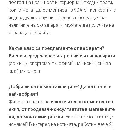
постоянна наличност интериорни и входни врати,
които могат да се монтират в 90% от конкретните
индивидуални случаи. Повече информация за
наличните на склад врати, можете да получите на
страниците в сайта.
Какъв клас са предлаганите от вас врати?
Висок и среден клас вътрешни и външни врати
(за къщи, апартаменти, офиси), на ниски цени за
крайния клиент.
Добри ли са ви монтажниците? Да ни пратите
най-добрият!
Фирмата залага на
изключително компетентен
екип, от продавач-консултантите в магазините
ни, до монтажниците ни
. Ние лоши монтажници
нямаме В интерес на истината, работим вече 21