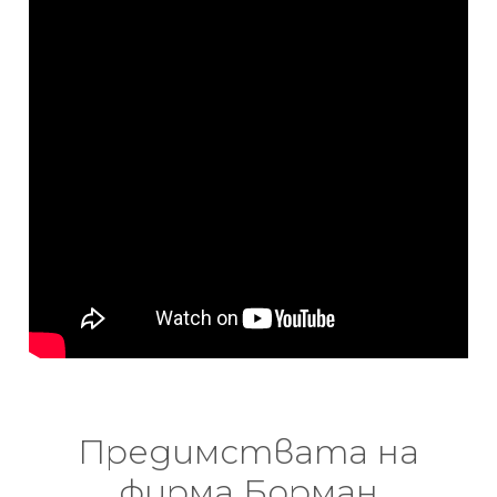
Предимствата на
фирма Борман