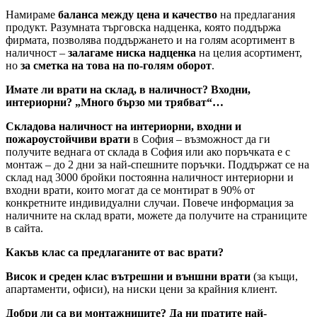
Намираме
баланса между цена и качество
на предлагания
продукт. Разумната търговска надценка, която поддържа
фирмата, позволява поддържането и на голям асортимент в
наличност –
залагаме ниска надценка
на целия асортимент,
но
за сметка на това на по-голям оборот
.
Имате ли врати на склад, в наличност? Входни,
интериорни? „Много бързо ми трябват“…
Складова наличност на интериорни, входни и
пожароустойчиви врати
в София – възможност да ги
получите веднага от склада в София или ако поръчката е с
монтаж – до 2 дни за най-спешните поръчки. Поддържат се на
склад над 3000 бройки постоянна наличност интериорни и
входни врати, които могат да се монтират в 90% от
конкретните индивидуални случаи. Повече информация за
наличните на склад врати, можете да получите на страниците
в сайта.
Какъв клас са предлаганите от вас врати?
Висок и среден клас вътрешни и външни врати
(за къщи,
апартаменти, офиси), на ниски цени за крайния клиент.
Добри ли са ви монтажниците? Да ни пратите най-