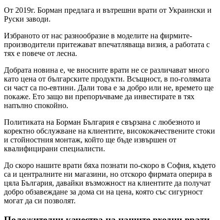
От 2019г. Борман предлага и вътрешни врати от Украински и
Руски заводи.
Избраното от нас разнообразие в моделите на фирмите-
производители притежават впечатляваща визия, а работата с
тях е повече от лесна.
Добрата новина е, че вносните врати не се различават много
като цена от българските продукти. Всъщност, в по-голямата
си част са по-евтини. Дали това е за добро или не, времето ще
покаже. Ето защо ви препоръчваме да инвестирате в тях
напълно спокойно.
Политиката на Борман България е свързана с любезното и
коректно обслужване на клиентите, висококачествените стоки
и стойностния монтаж, който ще бъде извършен от
квалифицирани специалисти.
До скоро нашите врати бяха познати по-скоро в София, където
са и централните ни магазини, но отскоро фирмата оперира в
цяла България, давайки възможност на клиентите да получат
добро обзавеждане за дома си на цена, която със сигурност
могат да си позволят.
Положителни качества на нашите входни врати