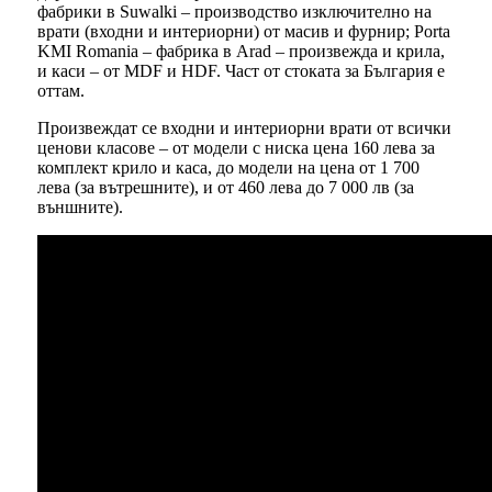
фабрики в Suwalki – производство изключително на
врати (входни и интериорни) от масив и фурнир; Porta
KMI Romania – фабрика в Arad – произвежда и крила,
и каси – от MDF и HDF. Част от стоката за България е
оттам.
Произвеждат се входни и интериорни врати от всички
ценови класове – от модели с ниска цена 160 лева за
комплект крило и каса, до модели на цена от 1 700
лева (за вътрешните), и от 460 лева до 7 000 лв (за
външните).