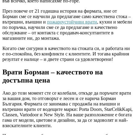
във всичко, което написахме по-горе.
През повече от 21 годишна история на фирмата, ние от
Борман сме се научили да предлагаме само качествена стока –
вътрешни, външни и
пожароустойчиви врати
, кухни и мебели
по поръчка, научили сме се да предлагаме и качествено
обслужване – от контакта с продавач-консултантите в
магазините ни, до монтажа.
Когато сме сигурни в качеството на стоката си, и работата ни
е по-спокойна, без конфликти с клиентите. И тогава крайния
резултат е налице – и двете страни са удовлетворени!
Врати Борман – качеството на
достъпна цена
Ако до този момент сте се колебали, откъде да поръчате врати
за вашия дом, то отговорът е лесен и се нарича Борман
България. Фирмата се занимава с продажба на външни и
вътрешни врати от водещите марки: Porta Doors, StarCelikKapi,
Classen, Variodoor и New Style. На ваше разположение е богата
гама от модели, цветове и дизайни, за да се задоволят и най-
взискателните клиенти.