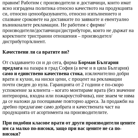
правим! Работим с производители и доставчици, които имат
ясно изградена политика относно качеството на продукцията
си, относно ценообразуването, относно изпълнението и
спазване сроковете на доставките по заявките и евентуално
възникналите рекламации. Не работим с фирми/
производители/доставчици/дистрибутори, които не държат на
коректните тристранни отношения – производител/
дистрибутор/клиент.
Качествени ли са вратите ви?
От създаването си и до сега, фирма
Борман България
предлага
на пазара в град София (а вече и в цяла България)
само и единствено качествена стока
, изключително добри
врати и кухни, на ниски цени, с процент на рекламации
почти сведен до нула. Гаранцията от 2 години е по-скоро
успокоение за клиента – когато монтираме врата (без значение
интериорна, входна или пожароустойчива), ние знаем че няма
да се наложи да посещаваме повторно адреса. За продажби на
дребно предлагаме само добрата и качествената част на
продукцията от асортимента на производителите.
При подобни класове врати от други производители цените
им са малко по-високи, защо при вас цените не са по-
високи?