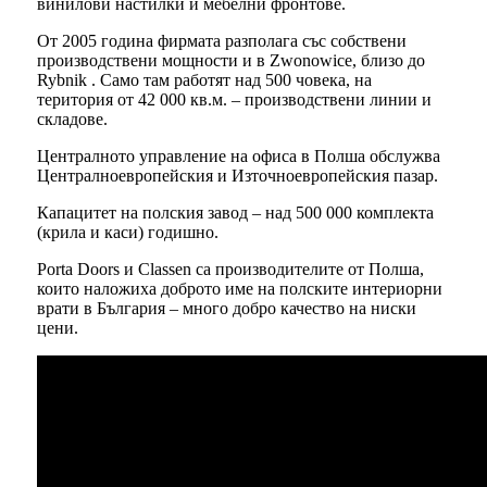
винилови настилки и мебелни фронтове.
От 2005 година фирмата разполага със собствени
производствени мощности и в Zwonowice, близо до
Rybnik . Само там работят над 500 човека, на
територия от 42 000 кв.м. – производствени линии и
складове.
Централното управление на офиса в Полша обслужва
Централноевропейския и Източноевропейския пазар.
Капацитет на полския завод – над 500 000 комплекта
(крила и каси) годишно.
Porta Doors и Classen са производителите от Полша,
които наложиха доброто име на полските интериорни
врати в България – много добро качество на ниски
цени.