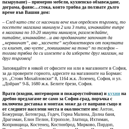
пазаруване) – примерно мебели, кухненско обзавеждане,
дограма, фаянс…стока, която трябва да ползвате дълго
време във Вашия дом:
– След като сте се насочили вече към определен търговец, то
посетете магазина минимум 2 или 3 пъти, изчаквайте вътре
в магазина по 10-20 минути минимум, разглеждайте,
питайте, изчаквайте…и ако продавачите започнат да
„нервничат“, ако „засечете“ неудовлетворен от покупката
си клиент, ако чуете „повишаване на тона“ по телефон –
тогава трябва да си излезете и да изберете друг магазин, на
друг търговец!
Заповядайте в някой от офисите ни или в магазините в София,
за да проверите горното, адресите на магазините на Борман:
ул. „Стоян Михайловски“ 8, 1164 ж.к. Лозенец, София, и ул.
„Дойран“ 9-Б, 1680 ж.к. Белите брези, София.
Врати (входни, интериорни и пожароустойчиви) и
кухни
на
дребно предлагаме не само за София-град, поръчка с
включена доставка и монтаж може да се направи също и
от следните населени места и околностите им:
Антон,
Божурище, Ботевград, Годеч, Горна Малина, Долна баня,
Драгоман, Елин Пелин, Етрополе, Златица, Ихтиман,
Копривщица, Костенец, Костинброд, Мирково, Пирдоп,