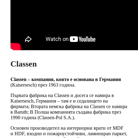
Classen
Classen – компания, която е основана в Германия
(Kaisersesch) през 1963 година.
Първата фабрика на Classen и досега се намира в
Kaisersesch, Германия – там е и седалището на
фирмата; Втората немска фабрика на Classen се намира
в Baruth; В Полша компанията създава фабрика през
1990 година (Classen-Pol S.A.).
Основен производител на интериорни врати от MDF
и HDF, входни и пожароустойчиви, ламиниран паркет,