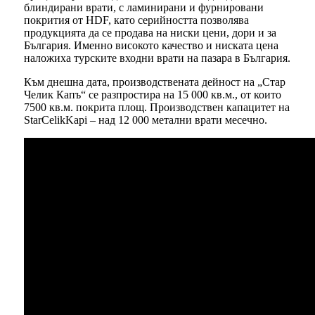
блиндирани врати, с ламинирани и фурнировани
покрития от HDF, като серийността позволява
продукцията да се продава на ниски цени, дори и за
България. Именно високото качество и ниската цена
наложиха турските входни врати на пазара в България.
Към днешна дата, производствената дейност на „Стар
Челик Капъ“ се разпростира на 15 000 кв.м., от които
7500 кв.м. покрита площ. Производствен капацитет на
StarCelikKapi – над 12 000 метални врати месечно.