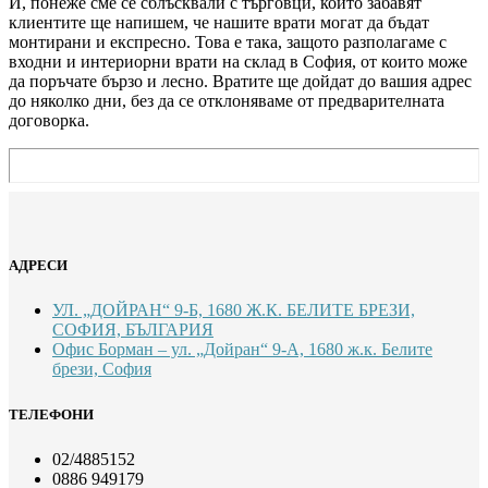
И, понеже сме се сблъсквали с търговци, които забавят
клиентите ще напишем, че нашите врати могат да бъдат
монтирани и експресно. Това е така, защото разполагаме с
входни и интериорни врати на склад в София, от които може
да поръчате бързо и лесно. Вратите ще дойдат до вашия адрес
до няколко дни, без да се отклоняваме от предварителната
договорка.
АДРЕСИ
УЛ. „ДОЙРАН“ 9-Б, 1680 Ж.К. БЕЛИТЕ БРЕЗИ,
СОФИЯ, БЪЛГАРИЯ
Офис Борман – ул. „Дойран“ 9-А, 1680 ж.к. Белите
брези, София
ТЕЛЕФОНИ
02/4885152
0886 949179