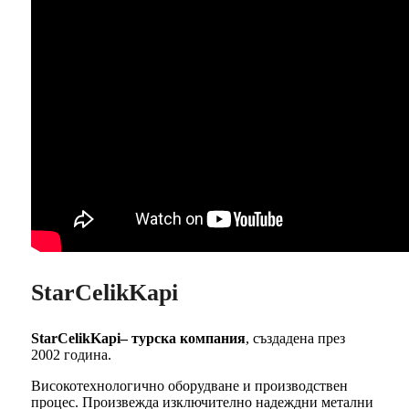
StarCelikKapi
StarCelikKapi– турска компания
, създадена през
2002 година.
Високотехнологично оборудване и производствен
процес. Произвежда изключително надеждни метални