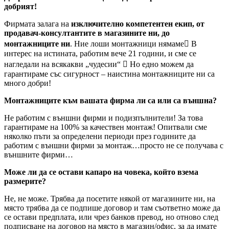
добрият!
Фирмата залага на
изключително компетентен екип, от
продавач-консултантите в магазините ни, до
монтажниците ни
. Ние лоши монтажници нямаме В
интерес на истината, работим вече 21 години, и сме се
нагледали на всякакви „чудесии“  Но едно можем да
гарантираме със сигурност – наистина монтажниците ни са
много добри!
Монтажниците към вашата фирма ли са или са външна?
Не работим с външни фирми и подизпълнители! За това
гарантираме на 100% за качествен монтаж! Опитвали сме
няколко пъти за определени периоди през годините да
работим с външни фирми за монтаж…просто не се получава с
външните фирми…
Може ли да се остави капаро на човека, който взема
размерите?
Не, не може. Трябва да посетите някой от магазините ни, на
място трябва да се подпише договор и там съответно може да
се остави предплата, или чрез банков превод, но отново след
подписване на договор на място в магазин/офис, за да имате