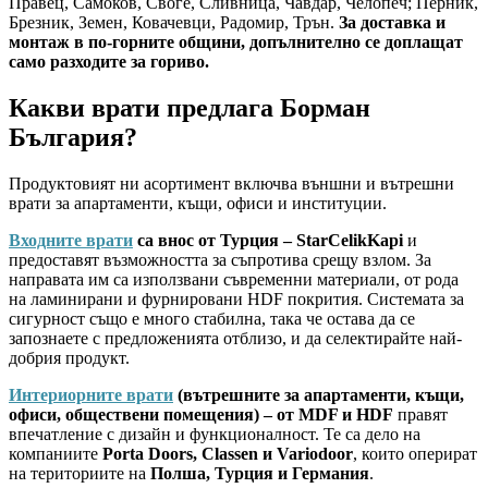
Правец, Самоков, Своге, Сливница, Чавдар, Челопеч; Перник,
Брезник, Земен, Ковачевци, Радомир, Трън.
За доставка и
монтаж в по-горните общини, допълнително се доплащат
само разходите за гориво.
Какви врати предлага Борман
България?
Продуктовият ни асортимент включва външни и вътрешни
врати за апартаменти, къщи, офиси и институции.
Входните врати
са внос от Турция – StarCelikKapi
и
предоставят възможността за съпротива срещу взлом. За
направата им са използвани съвременни материали, от рода
на ламинирани и фурнировани HDF покрития. Системата за
сигурност също е много стабилна, така че остава да се
запознаете с предложенията отблизо, и да селектирайте най-
добрия продукт.
Интериорните врати
(вътрешните за апартаменти, къщи,
офиси, обществени помещения) – от MDF и HDF
правят
впечатление с дизайн и функционалност. Те са дело на
компаниите
Porta Doors, Classen и Variodoor
, които оперират
на териториите на
Полша, Турция и Германия
.