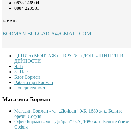
0878 146904
0884 223581
E-MAIL
BORMAN.BULGARIA@GMAIL.COM
Footer
ЦЕНИ за МОНТАЖ на ВРАТИ и ДОПЪЛНИТЕЛНИ
ДЕЙНОСТИ
ЧЗВ
За Нас
Блог Борман
Работа при Борман
Поверителност
Магазини Борман
Магазин Борман - ул. „Дойран“ 9-Б, 1680 ж.к. Белите
брези, София
Офис Борман - ул. „Дойран“ 9-А, 1680 ж.к. Белите брези,
София