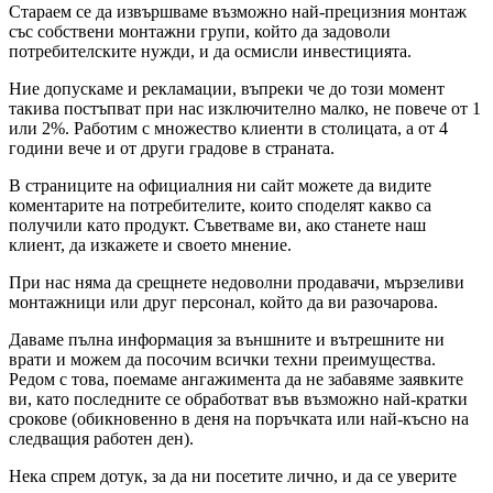
Стараем се да извършваме възможно най-прецизния монтаж
със собствени монтажни групи, който да задоволи
потребителските нужди, и да осмисли инвестицията.
Ние допускаме и рекламации, въпреки че до този момент
такива постъпват при нас изключително малко, не повече от 1
или 2%. Работим с множество клиенти в столицата, а от 4
години вече и от други градове в страната.
В страниците на официалния ни сайт можете да видите
коментарите на потребителите, които споделят какво са
получили като продукт. Съветваме ви, ако станете наш
клиент, да изкажете и своето мнение.
При нас няма да срещнете недоволни продавачи, мързеливи
монтажници или друг персонал, който да ви разочарова.
Даваме пълна информация за външните и вътрешните ни
врати и можем да посочим всички техни преимущества.
Редом с това, поемаме ангажимента да не забавяме заявките
ви, като последните се обработват във възможно най-кратки
срокове (обикновенно в деня на поръчката или най-късно на
следващия работен ден).
Нека спрем дотук, за да ни посетите лично, и да се уверите