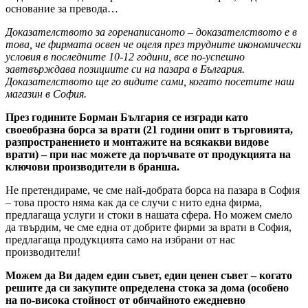
основание за превода…
Доказателството за горенаписаното – доказателството е в
това, че фирмата освен че оцеля през трудните икономически
условия в последните 10-12 години, все по-успешно
завтвърждава позициите си на пазара в България.
Доказателството ще го видите сами, когато посетите наш
магазин в София.
През годините Борман България се изгради като
своеобразна борса за врати (21 години опит в търговията,
разпространението и монтажите на всякакви видове
врати) – при нас можете да поръчвате от продукцията на
ключови производители в бранша.
Не претендираме, че сме най-добрата борса на пазара в София
– това просто няма как да се случи с нито една фирма,
предлагаща услуги и стоки в нашата сфера. Но можем смело
да твърдим, че сме една от добрите фирми за врати в София,
предлагаща продукцията само на избрани от нас
производители!
Можем да Ви дадем един съвет, един ценен съвет – когато
решите да си закупите определена стока за дома (особено
на по-висока стойност от обичайното ежедневно