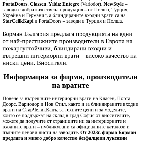
PortaDoors, Classen, Yıldız Entegre
(Variodor)
, NewStyle
–
заводи с добра качествена продукция – от Полша, Турция,
Украйна и Германия, а блиндираните входни врати са на
StarCelikKapi
и PortaDoors – заводи в Турция и Полша.
Борман България предлага продукцията на едни
от най-престижните производители в Европа на
пожароустойчиви, блиндирани входни и
вътрешни интериорни врати – високо качество на
ниски цени. Вносители.
Информация за фирми, производители
на вратите
Повече за вътрешните интериорни врати на Класен, Порта
Доорс, Вариодор и Нов Стил, както и за блиндираните входни
врати на СтарЧеликКапъ, за техните цени и за моделите,
които се поддържат на склад в град София от вносителите,
можете да получите от страниците ни за интериорните и
входните врати – публикувани са официалните каталози и
пълните ценови листи на заводите.
От 2023г. фирма Борман
предлага и много добро качество безфалцови луксозни