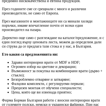
предимно нискокачествена и евтина продукция.
През годините сме се срещнали с много и различни
производители, не само от Европа.
През магазините и монтажниците ни са минали хиляди
поръчки, имаме впечатление почти от всеки един
производител на пазара.
Директно още само с разглеждане на каталог/предложение, и с
един поглед върху ценовата листа, можем да определим дали
си струва да се предлага тази стока и у нас, в България.
Ето какви са предложенията ни:
Здрави интериорни врати от MDF и HDF;
Огромен избор на цветове и декорации;
Възможност за покупка на комбинирани врати (дърво +
стъкло);
Безпроблемно отваряне и затваряне;
Фалцови комплекти, с регулируеми первази;
Прецизен монтаж от обучени специалисти;
Цена, която ще ви изненада приятно;
Фирма Борман България работи с вносни интериорни врати
от големите полски, немски и украински фабрики. При нас