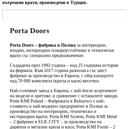
вътрешни врати, произведени в Турция.
Porta Doors
Porta Doors – фабрика в Полша
за интериорни,
входни, интериорни пожароустойчиви и технически
врати със специално предназначение.
Създадена през 1992 година – над 25 годишна история
на фирмата. Към 2017 година разполага със шест
фабрики за производство в Европа, с общ капацитет
над 70 000 комплекта (крила и каси) месечно.
Най-големият завод в Европа, с най-богат асортимент
на модели и цветове, в сравнение с останалите заводи.
Porta KMI Poland – Фабриката в Bolszewo е най-
голямото и най-модерно предприятие в Полша за
производство на интериорни, технически и
екстериорни врати; Porta KMI System, Porta KMI Metal
– 2 фабрики в ELK CITY – за производство на
дървени и метални крила и каси; Porta KMI Fornir – 2