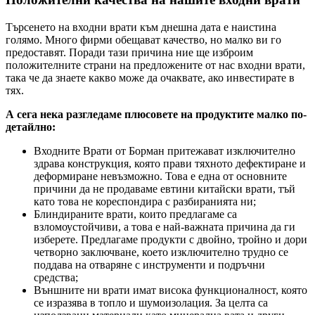
Търсенето на входни врати към днешна дата е наистина
голямо. Много фирми обещават качество, но малко ви го
предоставят. Поради тази причина ние ще изброим
положителните страни на предложените от нас входни врати,
така че да знаете какво може да очаквате, ако инвестирате в
тях.
А сега нека разгледаме плюсовете на продуктите малко по-
детайлно:
Входните Врати от Борман притежават изключително
здрава конструкция, която прави тяхното дефектиране и
деформиране невъзможно. Това е една от основните
причини да не продаваме евтини китайски врати, тъй
като това не кореспондира с разбиранията ни;
Блиндираните врати, които предлагаме са
взломоустойчиви, а това е най-важната причина да ги
изберете. Предлагаме продукти с двойно, тройно и дори
четворно заключване, което изключително трудно се
поддава на отваряне с инструменти и подръчни
средства;
Външните ни врати имат висока функционалност, която
се изразява в топло и шумоизолация. За целта са