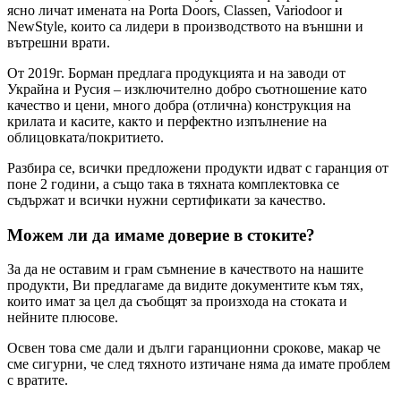
ясно личат имената на Porta Doors, Classen, Variodoor и
NewStyle, които са лидери в производството на външни и
вътрешни врати.
От 2019г. Борман предлага продукцията и на заводи от
Украйна и Русия – изключително добро съотношение като
качество и цени, много добра (отлична) конструкция на
крилата и касите, както и перфектно изпълнение на
облицовката/покритието.
Разбира се, всички предложени продукти идват с гаранция от
поне 2 години, а също така в тяхната комплектовка се
съдържат и всички нужни сертификати за качество.
Можем ли да имаме доверие в стоките?
За да не оставим и грам съмнение в качеството на нашите
продукти, Ви предлагаме да видите документите към тях,
които имат за цел да съобщят за произхода на стоката и
нейните плюсове.
Освен това сме дали и дълги гаранционни срокове, макар че
сме сигурни, че след тяхното изтичане няма да имате проблем
с вратите.