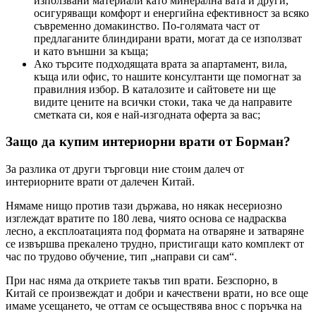
използвани материали като минерална вата и други,
осигуряващи комфорт и енергийна ефективност за всяко
съвременно домакинство. По-голямата част от
предлаганите блиндирани врати, могат да се използват
и като външни за къща;
Ако търсите подходящата врата за апартамент, вила,
къща или офис, то нашите консултанти ще помогнат за
правилния избор. В каталозите и сайтовете ни ще
видите цените на всички стоки, така че да направите
сметката си, коя е най-изгодната оферта за вас;
Защо да купим интериорни врати от Борман?
За разлика от други търговци ние стоим далеч от
интериорните врати от далечен Китай.
Нямаме нищо против тази държава, но някак несериозно
изглеждат вратите по 180 лева, чиято основа се надрасква
лесно, а експлоатацията под формата на отваряне и затваряне
се извършва прекалено трудно, пристигащи като комплект от
час по трудово обучение, тип „направи си сам“.
При нас няма да откриете такъв тип врати. Безспорно, в
Китай се произвеждат и добри и качествени врати, но все още
имаме усещането, че оттам се осъществява внос с поръчка на