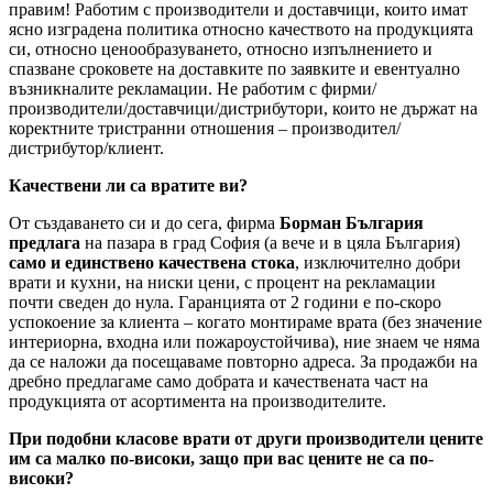
правим! Работим с производители и доставчици, които имат
ясно изградена политика относно качеството на продукцията
си, относно ценообразуването, относно изпълнението и
спазване сроковете на доставките по заявките и евентуално
възникналите рекламации. Не работим с фирми/
производители/доставчици/дистрибутори, които не държат на
коректните тристранни отношения – производител/
дистрибутор/клиент.
Качествени ли са вратите ви?
От създаването си и до сега, фирма
Борман България
предлага
на пазара в град София (а вече и в цяла България)
само и единствено качествена стока
, изключително добри
врати и кухни, на ниски цени, с процент на рекламации
почти сведен до нула. Гаранцията от 2 години е по-скоро
успокоение за клиента – когато монтираме врата (без значение
интериорна, входна или пожароустойчива), ние знаем че няма
да се наложи да посещаваме повторно адреса. За продажби на
дребно предлагаме само добрата и качествената част на
продукцията от асортимента на производителите.
При подобни класове врати от други производители цените
им са малко по-високи, защо при вас цените не са по-
високи?