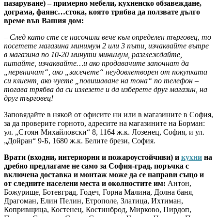
пазаруване) – примерно мебели, кухненско обзавеждане,
дограма, фаянс…стока, която трябва да ползвате дълго
време във Вашия дом:
– След като сте се насочили вече към определен търговец, то
посетете магазина минимум 2 или 3 пъти, изчаквайте вътре
в магазина по 10-20 минути минимум, разглеждайте,
питайте, изчаквайте…и ако продавачите започнат да
„нервничат“, ако „засечете“ неудовлетворен от покупката
си клиент, ако чуете „повишаване на тона“ по телефон –
тогава трябва да си излезете и да изберете друг магазин, на
друг търговец!
Заповядайте в някой от офисите ни или в магазините в София,
за да проверите горното, адресите на магазините на Борман:
ул. „Стоян Михайловски“ 8, 1164 ж.к. Лозенец, София, и ул.
„Дойран“ 9-Б, 1680 ж.к. Белите брези, София.
Врати (входни, интериорни и пожароустойчиви) и
кухни
на
дребно предлагаме не само за София-град, поръчка с
включена доставка и монтаж може да се направи също и
от следните населени места и околностите им:
Антон,
Божурище, Ботевград, Годеч, Горна Малина, Долна баня,
Драгоман, Елин Пелин, Етрополе, Златица, Ихтиман,
Копривщица, Костенец, Костинброд, Мирково, Пирдоп,