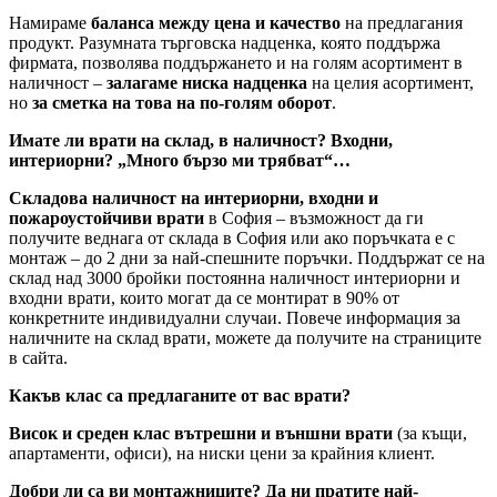
Намираме
баланса между цена и качество
на предлагания
продукт. Разумната търговска надценка, която поддържа
фирмата, позволява поддържането и на голям асортимент в
наличност –
залагаме ниска надценка
на целия асортимент,
но
за сметка на това на по-голям оборот
.
Имате ли врати на склад, в наличност? Входни,
интериорни? „Много бързо ми трябват“…
Складова наличност на интериорни, входни и
пожароустойчиви врати
в София – възможност да ги
получите веднага от склада в София или ако поръчката е с
монтаж – до 2 дни за най-спешните поръчки. Поддържат се на
склад над 3000 бройки постоянна наличност интериорни и
входни врати, които могат да се монтират в 90% от
конкретните индивидуални случаи. Повече информация за
наличните на склад врати, можете да получите на страниците
в сайта.
Какъв клас са предлаганите от вас врати?
Висок и среден клас вътрешни и външни врати
(за къщи,
апартаменти, офиси), на ниски цени за крайния клиент.
Добри ли са ви монтажниците? Да ни пратите най-