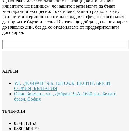
И, понеже сме се сблъсквали с търговци, които забавят
клиентите ще напишем, че нашите врати могат да бъдат
монтирани и експресно. Това е така, защото разполагаме с
входни и интериорни врати на склад в София, от които може
да поръчате бързо и лесно. Вратите ще дойдат до вашия адрес
до няколко дни, без да се отклоняваме от предварителната
договорка.
АДРЕСИ
УЛ. „ДОЙРАН“ 9-Б, 1680 Ж.К. БЕЛИТЕ БРЕЗИ,
СОФИЯ, БЪЛГАРИЯ
Офис Борман – ул. „Дойран“ 9-А, 1680 ж.к. Белите
брези, София
ТЕЛЕФОНИ
02/4885152
0886 949179