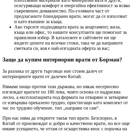
използвани материали като минерална вата и други,
осигуряващи комфорт и енергийна ефективност за всяко
съвременно домакинство. По-голямата част от
предлаганите блиндирани врати, могат да се използват
и като външни за къща;
Ако търсите подходящата врата за апартамент, вила,
къща или офис, то нашите консултанти ще помогнат за
правилния избор. В каталозите и сайтовете ни ще
видите цените на всички стоки, така че да направите
сметката си, коя е най-изгодната оферта за вас;
Защо да купим интериорни врати от Борман?
За разлика от други търговци ние стоим далеч от
интериорните врати от далечен Китай.
Нямаме нищо против тази държава, но някак несериозно
изглеждат вратите по 180 лева, чиято основа се надрасква
лесно, а експлоатацията под формата на отваряне и затваряне
се извършва прекалено трудно, пристигащи като комплект от
час по трудово обучение, тип „направи си сам“.
При нас няма да откриете такъв тип врати. Безспорно, в
Китай се произвеждат и добри и качествени врати, но все още
имаме усещането, че оттам се осъществява внос с поръчка на