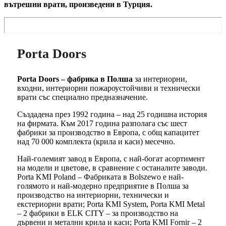
вътрешни врати, произведени в Турция.
Porta Doors
Porta Doors – фабрика в Полша
за интериорни,
входни, интериорни пожароустойчиви и технически
врати със специално предназначение.
Създадена през 1992 година – над 25 годишна история
на фирмата. Към 2017 година разполага със шест
фабрики за производство в Европа, с общ капацитет
над 70 000 комплекта (крила и каси) месечно.
Най-големият завод в Европа, с най-богат асортимент
на модели и цветове, в сравнение с останалите заводи.
Porta KMI Poland – Фабриката в Bolszewo е най-
голямото и най-модерно предприятие в Полша за
производство на интериорни, технически и
екстериорни врати; Porta KMI System, Porta KMI Metal
– 2 фабрики в ELK CITY – за производство на
дървени и метални крила и каси; Porta KMI Fornir – 2