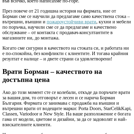
във всичко, което написахме по-горе.
През повече от 21 годишна история на фирмата, ние от
Борман сме се научили да предлагаме само качествена стока –
вътрешни, външни и
пожароустойчиви врати
, кухни и мебели
по поръчка, научили сме се да предлагаме и качествено
обслужване – от контакта с продавач-консултантите в
магазините ни, до монтажа.
Когато сме сигурни в качеството на стоката си, и работата ни
е по-спокойна, без конфликти с клиентите. И тогава крайния
резултат е налице – и двете страни са удовлетворени!
Врати Борман – качеството на
достъпна цена
Ако до този момент сте се колебали, откъде да поръчате врати
за вашия дом, то отговорът е лесен и се нарича Борман
България. Фирмата се занимава с продажба на външни и
вътрешни врати от водещите марки: Porta Doors, StarCelikKapi,
Classen, Variodoor и New Style. На ваше разположение е богата
гама от модели, цветове и дизайни, за да се задоволят и най-
взискателните клиенти.