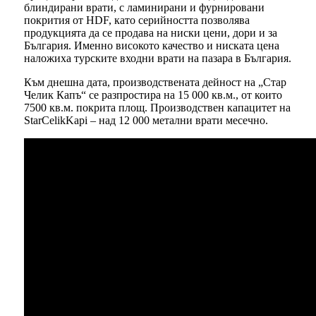
блиндирани врати, с ламинирани и фурнировани
покрития от HDF, като серийността позволява
продукцията да се продава на ниски цени, дори и за
България. Именно високото качество и ниската цена
наложиха турските входни врати на пазара в България.
Към днешна дата, производствената дейност на „Стар
Челик Капъ“ се разпростира на 15 000 кв.м., от които
7500 кв.м. покрита площ. Производствен капацитет на
StarCelikKapi – над 12 000 метални врати месечно.