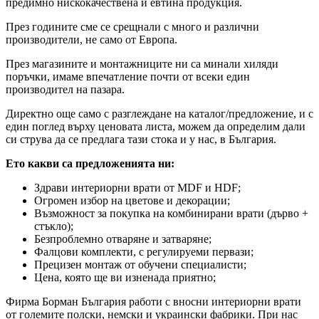
предимно нискокачествена и евтина продукция.
През годините сме се срещнали с много и различни
производители, не само от Европа.
През магазините и монтажниците ни са минали хиляди
поръчки, имаме впечатление почти от всеки един
производител на пазара.
Директно още само с разглеждане на каталог/предложение, и с
един поглед върху ценовата листа, можем да определим дали
си струва да се предлага тази стока и у нас, в България.
Ето какви са предложенията ни:
Здрави интериорни врати от MDF и HDF;
Огромен избор на цветове и декорации;
Възможност за покупка на комбинирани врати (дърво +
стъкло);
Безпроблемно отваряне и затваряне;
Фалцови комплекти, с регулируеми первази;
Прецизен монтаж от обучени специалисти;
Цена, която ще ви изненада приятно;
Фирма Борман България работи с вносни интериорни врати
от големите полски, немски и украински фабрики. При нас