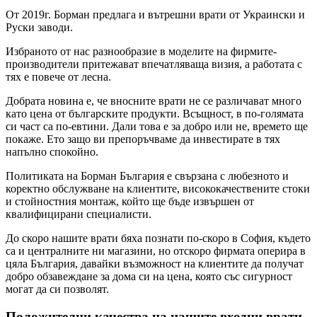
От 2019г. Борман предлага и вътрешни врати от Украински и
Руски заводи.
Избраното от нас разнообразие в моделите на фирмите-
производители притежават впечатляваща визия, а работата с
тях е повече от лесна.
Добрата новина е, че вносните врати не се различават много
като цена от българските продукти. Всъщност, в по-голямата
си част са по-евтини. Дали това е за добро или не, времето ще
покаже. Ето защо ви препоръчваме да инвестирате в тях
напълно спокойно.
Политиката на Борман България е свързана с любезното и
коректно обслужване на клиентите, висококачествените стоки
и стойностния монтаж, който ще бъде извършен от
квалифицирани специалисти.
До скоро нашите врати бяха познати по-скоро в София, където
са и централните ни магазини, но отскоро фирмата оперира в
цяла България, давайки възможност на клиентите да получат
добро обзавеждане за дома си на цена, която със сигурност
могат да си позволят.
Положителни качества на нашите входни врати