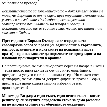
основание за превода…
Доказателството за горенаписаното – доказателството е в
това, че фирмата освен че оцеля през трудните икономически
условия в последните 10-12 години, все по-успешно
завтвърждава позициите си на пазара в България.
Доказателството ще го видите сами, когато посетите наш
магазин в София.
През годините Борман България се изгради като
своеобразна борса за врати (21 години опит в търговията,
разпространението и монтажите на всякакви видове
врати) – при нас можете да поръчвате от продукцията на
ключови производители в бранша.
Не претендираме, че сме най-добрата борса на пазара в София
– това просто няма как да се случи с нито една фирма,
предлагаща услуги и стоки в нашата сфера. Но можем смело
да твърдим, че сме една от добрите фирми за врати в София,
предлагаща продукцията само на избрани от нас
производители!
Можем да Ви дадем един съвет, един ценен съвет – когато
решите да си закупите определена стока за дома (особено
на по-висока стойност от обичайното ежедневно