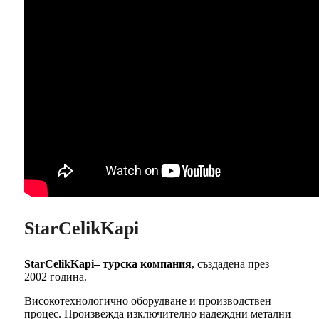
StarCelikKapi
StarCelikKapi– турска компания
, създадена през
2002 година.
Високотехнологично оборудване и производствен
процес. Произвежда изключително надеждни метални