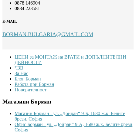
0878 146904
0884 223581
E-MAIL
BORMAN.BULGARIA@GMAIL.COM
Footer
ЦЕНИ за МОНТАЖ на ВРАТИ и ДОПЪЛНИТЕЛНИ
ДЕЙНОСТИ
ЧЗВ
За Нас
Блог Борман
Работа при Борман
Поверителност
Магазини Борман
Магазин Борман - ул. „Дойран“ 9-Б, 1680 ж.к. Белите
брези, София
Офис Борман - ул. „Дойран“ 9-А, 1680 ж.к. Белите брези,
София