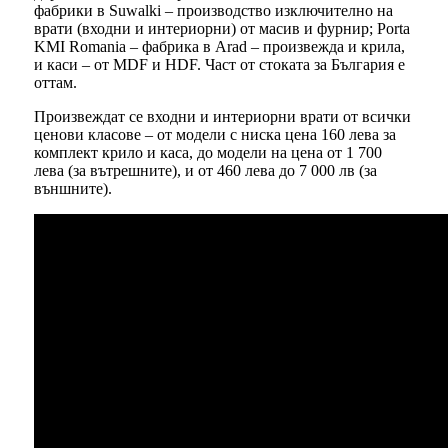
фабрики в Suwalki – производство изключително на
врати (входни и интериорни) от масив и фурнир; Porta
KMI Romania – фабрика в Arad – произвежда и крила,
и каси – от MDF и HDF. Част от стоката за България е
оттам.
Произвеждат се входни и интериорни врати от всички
ценови класове – от модели с ниска цена 160 лева за
комплект крило и каса, до модели на цена от 1 700
лева (за вътрешните), и от 460 лева до 7 000 лв (за
външните).