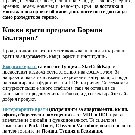
Правец, Самоков, Своге, Сливница, Чавдар, Челопеч; Перник,
Брезник, Земен, Ковачевци, Радомир, Трън.
За доставка и
монтаж в по-горните общини, допълнително се доплащат
само разходите за гориво.
Какви врати предлага Борман
България?
Продуктовият ни асортимент включва външни и вътрешни
врати за апартаменти, къщи, офиси и институции.
Входните врати
са внос от Турция – StarCelikKapi
и
предоставят възможността за съпротива срещу взлом. За
направата им са използвани съвременни материали, от рода
на ламинирани и фурнировани HDF покрития. Системата за
сигурност също е много стабилна, така че остава да се
запознаете с предложенията отблизо, и да селектирайте най-
добрия продукт.
Интериорните врати
(вътрешните за апартаменти, къщи,
офиси, обществени помещения) – от MDF и HDF
правят
впечатление с дизайн и функционалност. Те са дело на
компаниите
Porta Doors, Classen и Variodoor
, които оперират
на териториите на
Полша, Турция и Германия
.