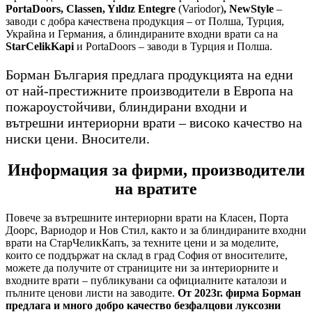
PortaDoors, Classen, Yıldız Entegre
(Variodor)
, NewStyle
–
заводи с добра качествена продукция – от Полша, Турция,
Украйна и Германия, а блиндираните входни врати са на
StarCelikKapi
и PortaDoors – заводи в Турция и Полша.
Борман България предлага продукцията на едни
от най-престижните производители в Европа на
пожароустойчиви, блиндирани входни и
вътрешни интериорни врати – високо качество на
ниски цени. Вносители.
Информация за фирми, производители
на вратите
Повече за вътрешните интериорни врати на Класен, Порта
Доорс, Вариодор и Нов Стил, както и за блиндираните входни
врати на СтарЧеликКапъ, за техните цени и за моделите,
които се поддържат на склад в град София от вносителите,
можете да получите от страниците ни за интериорните и
входните врати – публикувани са официалните каталози и
пълните ценови листи на заводите.
От 2023г. фирма Борман
предлага и много добро качество безфалцови луксозни