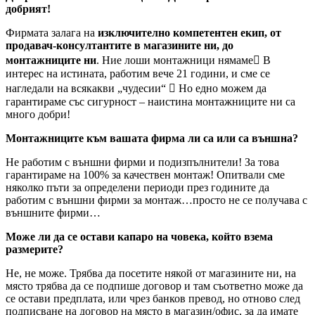
добрият!
Фирмата залага на
изключително компетентен екип, от
продавач-консултантите в магазините ни, до
монтажниците ни
. Ние лоши монтажници нямаме В
интерес на истината, работим вече 21 години, и сме се
нагледали на всякакви „чудесии“  Но едно можем да
гарантираме със сигурност – наистина монтажниците ни са
много добри!
Монтажниците към вашата фирма ли са или са външна?
Не работим с външни фирми и подизпълнители! За това
гарантираме на 100% за качествен монтаж! Опитвали сме
няколко пъти за определени периоди през годините да
работим с външни фирми за монтаж…просто не се получава с
външните фирми…
Може ли да се остави капаро на човека, който взема
размерите?
Не, не може. Трябва да посетите някой от магазините ни, на
място трябва да се подпише договор и там съответно може да
се остави предплата, или чрез банков превод, но отново след
подписване на договор на място в магазин/офис, за да имате