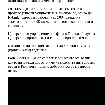
винилови настилки и мебелни фронтове.
От 2005 година фирмата разполага със собствени
производствени мощности и в Zwonowice, близо до
Rybnik . Само там работят над 500 човека, на
територия от 42 000 кв.м. – производствени линии и
складове.
Централното управление на офиса в Полша обслужва
Централноевропейския и Източноевропейския пазар.
Капацитет на полския завод – над 500 000 комплекта
(крила и каси) годишно.
Porta Doors и Classen са производителите от Полша,
които наложиха доброто име на полските интериорни
врати в България – много добро качество на ниски
цени.