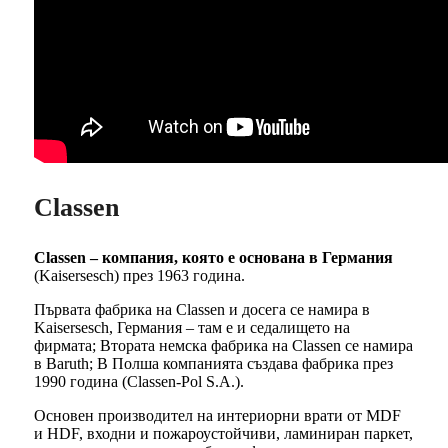
Classen
Classen – компания, която е основана в Германия
(Kaisersesch) през 1963 година.
Първата фабрика на Classen и досега се намира в
Kaisersesch, Германия – там е и седалището на
фирмата; Втората немска фабрика на Classen се намира
в Baruth; В Полша компанията създава фабрика през
1990 година (Classen-Pol S.A.).
Основен производител на интериорни врати от MDF
и HDF, входни и пожароустойчиви, ламиниран паркет,