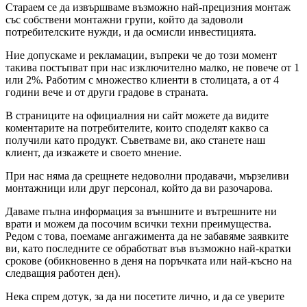
Стараем се да извършваме възможно най-прецизния монтаж
със собствени монтажни групи, който да задоволи
потребителските нужди, и да осмисли инвестицията.
Ние допускаме и рекламации, въпреки че до този момент
такива постъпват при нас изключително малко, не повече от 1
или 2%. Работим с множество клиенти в столицата, а от 4
години вече и от други градове в страната.
В страниците на официалния ни сайт можете да видите
коментарите на потребителите, които споделят какво са
получили като продукт. Съветваме ви, ако станете наш
клиент, да изкажете и своето мнение.
При нас няма да срещнете недоволни продавачи, мързеливи
монтажници или друг персонал, който да ви разочарова.
Даваме пълна информация за външните и вътрешните ни
врати и можем да посочим всички техни преимущества.
Редом с това, поемаме ангажимента да не забавяме заявките
ви, като последните се обработват във възможно най-кратки
срокове (обикновенно в деня на поръчката или най-късно на
следващия работен ден).
Нека спрем дотук, за да ни посетите лично, и да се уверите