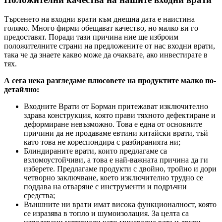
Търсенето на входни врати към днешна дата е наистина
голямо. Много фирми обещават качество, но малко ви го
предоставят. Поради тази причина ние ще изброим
положителните страни на предложените от нас входни врати,
така че да знаете какво може да очаквате, ако инвестирате в
тях.
А сега нека разгледаме плюсовете на продуктите малко по-
детайлно:
Входните Врати от Борман притежават изключително
здрава конструкция, която прави тяхното дефектиране и
деформиране невъзможно. Това е една от основните
причини да не продаваме евтини китайски врати, тъй
като това не кореспондира с разбиранията ни;
Блиндираните врати, които предлагаме са
взломоустойчиви, а това е най-важната причина да ги
изберете. Предлагаме продукти с двойно, тройно и дори
четворно заключване, което изключително трудно се
поддава на отваряне с инструменти и подръчни
средства;
Външните ни врати имат висока функционалност, която
се изразява в топло и шумоизолация. За целта са