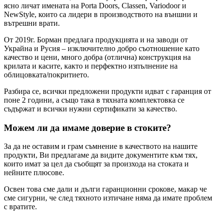
ясно личат имената на Porta Doors, Classen, Variodoor и
NewStyle, които са лидери в производството на външни и
вътрешни врати.
От 2019г. Борман предлага продукцията и на заводи от
Украйна и Русия – изключително добро съотношение като
качество и цени, много добра (отлична) конструкция на
крилата и касите, както и перфектно изпълнение на
облицовката/покритието.
Разбира се, всички предложени продукти идват с гаранция от
поне 2 години, а също така в тяхната комплектовка се
съдържат и всички нужни сертификати за качество.
Можем ли да имаме доверие в стоките?
За да не оставим и грам съмнение в качеството на нашите
продукти, Ви предлагаме да видите документите към тях,
които имат за цел да съобщят за произхода на стоката и
нейните плюсове.
Освен това сме дали и дълги гаранционни срокове, макар че
сме сигурни, че след тяхното изтичане няма да имате проблем
с вратите.