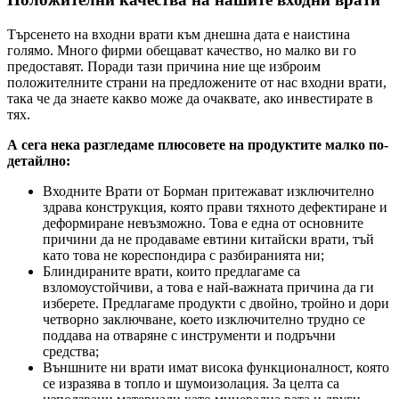
Търсенето на входни врати към днешна дата е наистина
голямо. Много фирми обещават качество, но малко ви го
предоставят. Поради тази причина ние ще изброим
положителните страни на предложените от нас входни врати,
така че да знаете какво може да очаквате, ако инвестирате в
тях.
А сега нека разгледаме плюсовете на продуктите малко по-
детайлно:
Входните Врати от Борман притежават изключително
здрава конструкция, която прави тяхното дефектиране и
деформиране невъзможно. Това е една от основните
причини да не продаваме евтини китайски врати, тъй
като това не кореспондира с разбиранията ни;
Блиндираните врати, които предлагаме са
взломоустойчиви, а това е най-важната причина да ги
изберете. Предлагаме продукти с двойно, тройно и дори
четворно заключване, което изключително трудно се
поддава на отваряне с инструменти и подръчни
средства;
Външните ни врати имат висока функционалност, която
се изразява в топло и шумоизолация. За целта са