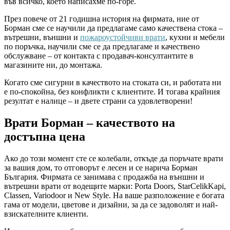
във всичко, което написахме по-горе.
През повече от 21 годишна история на фирмата, ние от
Борман сме се научили да предлагаме само качествена стока –
вътрешни, външни и
пожароустойчиви врати
, кухни и мебели
по поръчка, научили сме се да предлагаме и качествено
обслужване – от контакта с продавач-консултантите в
магазините ни, до монтажа.
Когато сме сигурни в качеството на стоката си, и работата ни
е по-спокойна, без конфликти с клиентите. И тогава крайния
резултат е налице – и двете страни са удовлетворени!
Врати Борман – качеството на
достъпна цена
Ако до този момент сте се колебали, откъде да поръчате врати
за вашия дом, то отговорът е лесен и се нарича Борман
България. Фирмата се занимава с продажба на външни и
вътрешни врати от водещите марки: Porta Doors, StarCelikKapi,
Classen, Variodoor и New Style. На ваше разположение е богата
гама от модели, цветове и дизайни, за да се задоволят и най-
взискателните клиенти.