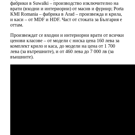
фабрики в Suwalki – производство изключително на
врати (входни и интериорни) от масив и фурнир; Porta
KMI Romania – фабрика в Arad – произвежда и крила,
и каси – от MDF и HDF. Част от стоката за България е
оттам.
Произвеждат се входни и интериорни врати от всички
ценови класове – от модели с ниска цена 160 лева за
комплект крило и каса, до модели на цена от 1 700
лева (за вътрешните), и от 460 лева до 7 000 лв (за
външните).