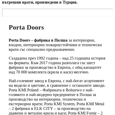
вътрешни врати, произведени в Турция.
Porta Doors
Porta Doors – фабрика в Полша
за интериорни,
входни, интериорни пожароустойчиви и технически
врати със специално предназначение.
Създадена през 1992 година – над 25 годишна история
на фирмата. Към 2017 година разполага със шест
фабрики за производство в Европа, с общ капацитет
над 70 000 комплекта (крила и каси) месечно.
Най-големият завод в Европа, с най-богат асортимент
на модели и цветове, в сравнение с останалите заводи.
Porta KMI Poland – Фабриката в Bolszewo е най-
голямото и най-модерно предприятие в Полша за
производство на интериорни, технически и
екстериорни врати; Porta KMI System, Porta KMI Metal
– 2 фабрики в ELK CITY – за производство на
дървени и метални крила и каси; Porta KMI Fornir – 2