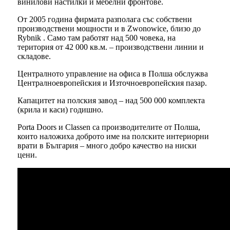
винилови настилки и мебелни фронтове.
От 2005 година фирмата разполага със собствени
производствени мощности и в Zwonowice, близо до
Rybnik . Само там работят над 500 човека, на
територия от 42 000 кв.м. – производствени линии и
складове.
Централното управление на офиса в Полша обслужва
Централноевропейския и Източноевропейския пазар.
Капацитет на полския завод – над 500 000 комплекта
(крила и каси) годишно.
Porta Doors и Classen са производителите от Полша,
които наложиха доброто име на полските интериорни
врати в България – много добро качество на ниски
цени.