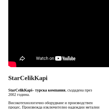
StarCelikKapi
StarCelikKapi– турска компания
, създадена през
2002 година.
Високотехнологично оборудване и производствен
процес. Произвежда изключително надеждни метални