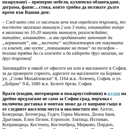
пазаруване) – примерно мебели, кухненско обзавеждане,
дограма, фаянс…стока, която трябва да ползвате дълго
време във Вашия дом:
– След като сте се насочили вече към определен търговец, то
посетете магазина минимум 2 или 3 пъти, изчаквайте вътре
в магазина по 10-20 минути минимум, разглеждайте,
питайте, изчаквайте…и ако продавачите започнат да
„нервничат“, ако „засечете“ неудовлетворен от покупката
си клиент, ако чуете „повишаване на тона“ по телефон –
тогава трябва да си излезете и да изберете друг магазин, на
друг търговец!
Заповядайте в някой от офисите ни или в магазините в София,
за да проверите горното, адресите на магазините на Борман:
ул. „Стоян Михайловски“ 8, 1164 ж.к. Лозенец, София, и ул.
„Дойран“ 9-Б, 1680 ж.к. Белите брези, София.
Врати (входни, интериорни и пожароустойчиви) и
кухни
на
дребно предлагаме не само за София-град, поръчка с
включена доставка и монтаж може да се направи също и
от следните населени места и околностите им:
Антон,
Божурище, Ботевград, Годеч, Горна Малина, Долна баня,
Драгоман, Елин Пелин, Етрополе, Златица, Ихтиман,
Копривщица, Костенец, Костинброд, Мирково, Пирдоп,