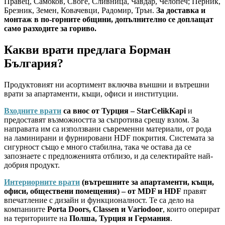
Правец, Самоков, Своге, Сливница, Чавдар, Челопеч; Перник,
Брезник, Земен, Ковачевци, Радомир, Трън.
За доставка и
монтаж в по-горните общини, допълнително се доплащат
само разходите за гориво.
Какви врати предлага Борман
България?
Продуктовият ни асортимент включва външни и вътрешни
врати за апартаменти, къщи, офиси и институции.
Входните врати
са внос от Турция – StarCelikKapi
и
предоставят възможността за съпротива срещу взлом. За
направата им са използвани съвременни материали, от рода
на ламинирани и фурнировани HDF покрития. Системата за
сигурност също е много стабилна, така че остава да се
запознаете с предложенията отблизо, и да селектирайте най-
добрия продукт.
Интериорните врати
(вътрешните за апартаменти, къщи,
офиси, обществени помещения) – от MDF и HDF
правят
впечатление с дизайн и функционалност. Те са дело на
компаниите
Porta Doors, Classen и Variodoor
, които оперират
на териториите на
Полша, Турция и Германия
.