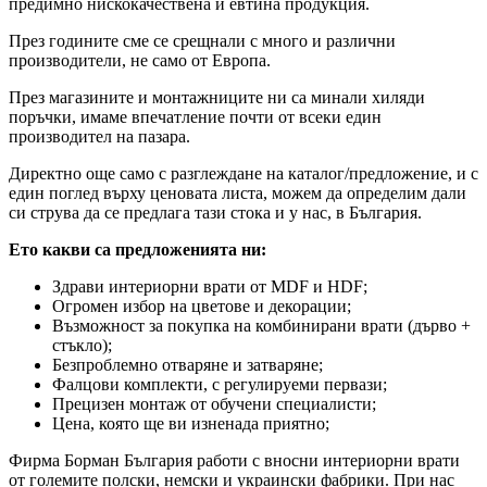
предимно нискокачествена и евтина продукция.
През годините сме се срещнали с много и различни
производители, не само от Европа.
През магазините и монтажниците ни са минали хиляди
поръчки, имаме впечатление почти от всеки един
производител на пазара.
Директно още само с разглеждане на каталог/предложение, и с
един поглед върху ценовата листа, можем да определим дали
си струва да се предлага тази стока и у нас, в България.
Ето какви са предложенията ни:
Здрави интериорни врати от MDF и HDF;
Огромен избор на цветове и декорации;
Възможност за покупка на комбинирани врати (дърво +
стъкло);
Безпроблемно отваряне и затваряне;
Фалцови комплекти, с регулируеми первази;
Прецизен монтаж от обучени специалисти;
Цена, която ще ви изненада приятно;
Фирма Борман България работи с вносни интериорни врати
от големите полски, немски и украински фабрики. При нас