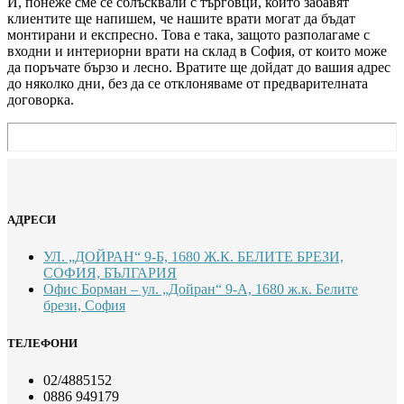
И, понеже сме се сблъсквали с търговци, които забавят
клиентите ще напишем, че нашите врати могат да бъдат
монтирани и експресно. Това е така, защото разполагаме с
входни и интериорни врати на склад в София, от които може
да поръчате бързо и лесно. Вратите ще дойдат до вашия адрес
до няколко дни, без да се отклоняваме от предварителната
договорка.
АДРЕСИ
УЛ. „ДОЙРАН“ 9-Б, 1680 Ж.К. БЕЛИТЕ БРЕЗИ,
СОФИЯ, БЪЛГАРИЯ
Офис Борман – ул. „Дойран“ 9-А, 1680 ж.к. Белите
брези, София
ТЕЛЕФОНИ
02/4885152
0886 949179