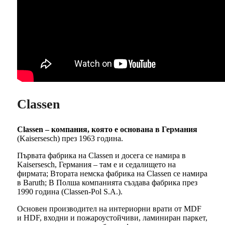
Classen
Classen – компания, която е основана в Германия
(Kaisersesch) през 1963 година.
Първата фабрика на Classen и досега се намира в
Kaisersesch, Германия – там е и седалището на
фирмата; Втората немска фабрика на Classen се намира
в Baruth; В Полша компанията създава фабрика през
1990 година (Classen-Pol S.A.).
Основен производител на интериорни врати от MDF
и HDF, входни и пожароустойчиви, ламиниран паркет,