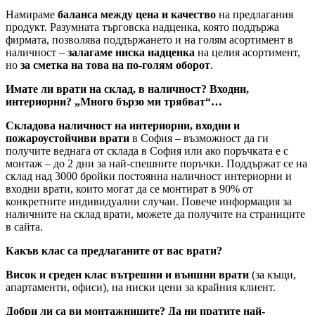
Намираме
баланса между цена и качество
на предлагания
продукт. Разумната търговска надценка, която поддържа
фирмата, позволява поддържането и на голям асортимент в
наличност –
залагаме ниска надценка
на целия асортимент,
но
за сметка на това на по-голям оборот
.
Имате ли врати на склад, в наличност? Входни,
интериорни? „Много бързо ми трябват“…
Складова наличност на интериорни, входни и
пожароустойчиви врати
в София – възможност да ги
получите веднага от склада в София или ако поръчката е с
монтаж – до 2 дни за най-спешните поръчки. Поддържат се на
склад над 3000 бройки постоянна наличност интериорни и
входни врати, които могат да се монтират в 90% от
конкретните индивидуални случаи. Повече информация за
наличните на склад врати, можете да получите на страниците
в сайта.
Какъв клас са предлаганите от вас врати?
Висок и среден клас вътрешни и външни врати
(за къщи,
апартаменти, офиси), на ниски цени за крайния клиент.
Добри ли са ви монтажниците? Да ни пратите най-