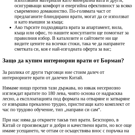
използвани материали като минерална вата и други,
осигуряващи комфорт и енергийна ефективност за всяко
съвременно домакинство. По-голямата част от
предлаганите блиндирани врати, могат да се използват
и като външни за къща;
Ако търсите подходящата врата за апартамент, вила,
къща или офис, то нашите консултанти ще помогнат за
правилния избор. В каталозите и сайтовете ни ще
видите цените на всички стоки, така че да направите
сметката си, коя е най-изгодната оферта за вас;
Защо да купим интериорни врати от Борман?
За разлика от други търговци ние стоим далеч от
интериорните врати от далечен Китай.
Нямаме нищо против тази държава, но някак несериозно
изглеждат вратите по 180 лева, чиято основа се надрасква
лесно, а експлоатацията под формата на отваряне и затваряне
се извършва прекалено трудно, пристигащи като комплект от
час по трудово обучение, тип „направи си сам“.
При нас няма да откриете такъв тип врати. Безспорно, в
Китай се произвеждат и добри и качествени врати, но все още
имаме усещането, че оттам се осъществява внос с поръчка на