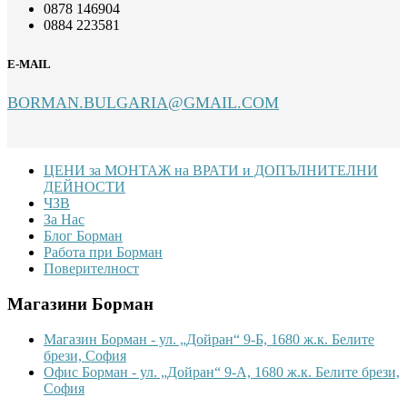
0878 146904
0884 223581
E-MAIL
BORMAN.BULGARIA@GMAIL.COM
Footer
ЦЕНИ за МОНТАЖ на ВРАТИ и ДОПЪЛНИТЕЛНИ
ДЕЙНОСТИ
ЧЗВ
За Нас
Блог Борман
Работа при Борман
Поверителност
Магазини Борман
Магазин Борман - ул. „Дойран“ 9-Б, 1680 ж.к. Белите
брези, София
Офис Борман - ул. „Дойран“ 9-А, 1680 ж.к. Белите брези,
София