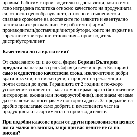
правим! Работим с производители и доставчици, които имат
ясно изградена политика относно качеството на продукцията
си, относно ценообразуването, относно изпълнението и
спазване сроковете на доставките по заявките и евентуално
възникналите рекламации. Не работим с фирми/
производители/доставчици/дистрибутори, които не държат на
коректните тристранни отношения – производител/
дистрибутор/клиент.
Качествени ли са вратите ви?
От създаването си и до сега, фирма
Борман България
предлага
на пазара в град София (а вече и в цяла България)
само и единствено качествена стока
, изключително добри
врати и кухни, на ниски цени, с процент на рекламации
почти сведен до нула. Гаранцията от 2 години е по-скоро
успокоение за клиента – когато монтираме врата (без значение
интериорна, входна или пожароустойчива), ние знаем че няма
да се наложи да посещаваме повторно адреса. За продажби на
дребно предлагаме само добрата и качествената част на
продукцията от асортимента на производителите.
При подобни класове врати от други производители цените
им са малко по-високи, защо при вас цените не са по-
високи?