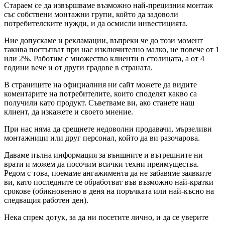
Стараем се да извършваме възможно най-прецизния монтаж
със собствени монтажни групи, който да задоволи
потребителските нужди, и да осмисли инвестицията.
Ние допускаме и рекламации, въпреки че до този момент
такива постъпват при нас изключително малко, не повече от 1
или 2%. Работим с множество клиенти в столицата, а от 4
години вече и от други градове в страната.
В страниците на официалния ни сайт можете да видите
коментарите на потребителите, които споделят какво са
получили като продукт. Съветваме ви, ако станете наш
клиент, да изкажете и своето мнение.
При нас няма да срещнете недоволни продавачи, мързеливи
монтажници или друг персонал, който да ви разочарова.
Даваме пълна информация за външните и вътрешните ни
врати и можем да посочим всички техни преимущества.
Редом с това, поемаме ангажимента да не забавяме заявките
ви, като последните се обработват във възможно най-кратки
срокове (обикновенно в деня на поръчката или най-късно на
следващия работен ден).
Нека спрем дотук, за да ни посетите лично, и да се уверите