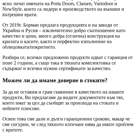
ясно личат имената на Porta Doors, Classen, Variodoor и
NewStyle, които са лидери в производството на външни и
вътрешни врати.
От 2019г. Борман предлага продукцията и на заводи от
Украйна и Русия – изключително добро съотношение като
качество и цени, много добра (отлична) конструкция на
крилата и касите, както и перфектно изпълнение на
облицовката/покритието.
Разбира се, всички предложени продукти идват с гаранция от
поне 2 години, а също така в тяхната комплектовка се
съдържат и всички нужни сертификати за качество.
Можем ли да имаме доверие в стоките?
За да не оставим и грам съмнение в качеството на нашите
продукти, Ви предлагаме да видите документите към тях,
които имат за цел да съобщят за произхода на стоката и
нейните плюсове.
Освен това сме дали и дълги гаранционни срокове, макар че
сме сигурни, че след тяхното изтичане няма да имате проблем
с вратите.