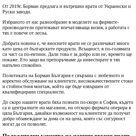
От 2019г. Борман предлага и вътрешни врати от Украински и
Руски заводи.
Избраното от нас разнообразие в моделите на фирмите-
производители притежават впечатляваща визия, а работата с
тях е повече от лесна.
Добрата новина е, че вносните врати не се различават много
като цена от българските продукти. Всъщност, в по-голямата
си част са по-евтини. Дали това е за добро или не, времето ще
покаже. Ето защо ви препоръчваме да инвестирате в тях
напълно спокойно.
Политиката на Борман България е свързана с любезното и
коректно обслужване на клиентите, висококачествените стоки
и стойностния монтаж, който ще бъде извършен от
квалифицирани специалисти.
До скоро нашите врати бяха познати по-скоро в София, където
са и централните ни магазини, но отскоро фирмата оперира в
цяла България, давайки възможност на клиентите да получат
добро обзавеждане за дома си на цена, която със сигурност
могат да си позволят.
Положителни качества на нашите входни врати