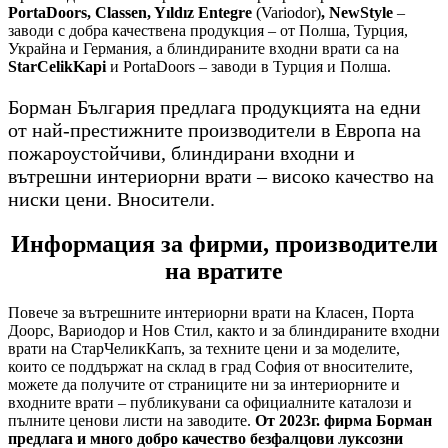
PortaDoors, Classen, Yıldız Entegre
(Variodor)
, NewStyle
–
заводи с добра качествена продукция – от Полша, Турция,
Украйна и Германия, а блиндираните входни врати са на
StarCelikKapi
и PortaDoors – заводи в Турция и Полша.
Борман България предлага продукцията на едни
от най-престижните производители в Европа на
пожароустойчиви, блиндирани входни и
вътрешни интериорни врати – високо качество на
ниски цени. Вносители.
Информация за фирми, производители
на вратите
Повече за вътрешните интериорни врати на Класен, Порта
Доорс, Вариодор и Нов Стил, както и за блиндираните входни
врати на СтарЧеликКапъ, за техните цени и за моделите,
които се поддържат на склад в град София от вносителите,
можете да получите от страниците ни за интериорните и
входните врати – публикувани са официалните каталози и
пълните ценови листи на заводите.
От 2023г. фирма Борман
предлага и много добро качество безфалцови луксозни