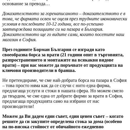
основание за превода…
Доказателството за горенаписаното – доказателството е в
това, че фирмата освен че оцеля през трудните икономически
условия в последните 10-12 години, все по-успешно
завтвърждава позициите си на пазара в България.
Доказателството ще го видите сами, когато посетите наш
магазин в София.
През годините Борман България се изгради като
своеобразна борса за врати (21 години опит в търговията,
разпространението и монтажите на всякакви видове
врати) – при нас можете да поръчвате от продукцията на
ключови производители в бранша.
Не претендираме, че сме най-добрата борса на пазара в София
– това просто няма как да се случи с нито една фирма,
предлагаща услуги и стоки в нашата сфера. Но можем смело
да твърдим, че сме една от добрите фирми за врати в София,
предлагаща продукцията само на избрани от нас
производители!
Можем да Ви дадем един съвет, един ценен съвет – когато
решите да си закупите определена стока за дома (особено
на по-висока стойност от обичайното ежедневно