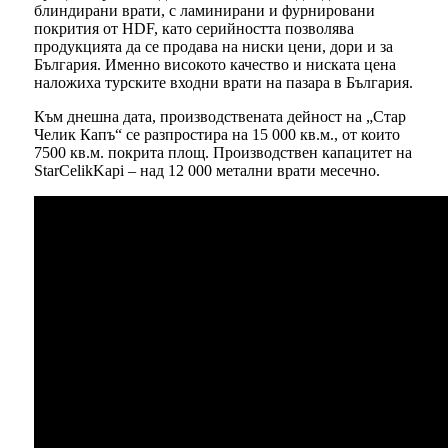
блиндирани врати, с ламинирани и фурнировани
покрития от HDF, като серийността позволява
продукцията да се продава на ниски цени, дори и за
България. Именно високото качество и ниската цена
наложиха турските входни врати на пазара в България.
Към днешна дата, производствената дейност на „Стар
Челик Капъ“ се разпростира на 15 000 кв.м., от които
7500 кв.м. покрита площ. Производствен капацитет на
StarCelikKapi – над 12 000 метални врати месечно.