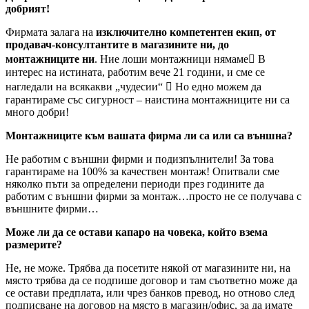
добрият!
Фирмата залага на
изключително компетентен екип, от
продавач-консултантите в магазините ни, до
монтажниците ни
. Ние лоши монтажници нямаме В
интерес на истината, работим вече 21 години, и сме се
нагледали на всякакви „чудесии“  Но едно можем да
гарантираме със сигурност – наистина монтажниците ни са
много добри!
Монтажниците към вашата фирма ли са или са външна?
Не работим с външни фирми и подизпълнители! За това
гарантираме на 100% за качествен монтаж! Опитвали сме
няколко пъти за определени периоди през годините да
работим с външни фирми за монтаж…просто не се получава с
външните фирми…
Може ли да се остави капаро на човека, който взема
размерите?
Не, не може. Трябва да посетите някой от магазините ни, на
място трябва да се подпише договор и там съответно може да
се остави предплата, или чрез банков превод, но отново след
подписване на договор на място в магазин/офис, за да имате