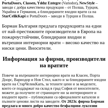
PortaDoors, Classen, Yıldız Entegre
(Variodor)
, NewStyle
–
заводи с добра качествена продукция – от Полша, Турция,
Украйна и Германия, а блиндираните входни врати са на
StarCelikKapi
и PortaDoors – заводи в Турция и Полша.
Борман България предлага продукцията на едни
от най-престижните производители в Европа на
пожароустойчиви, блиндирани входни и
вътрешни интериорни врати – високо качество на
ниски цени. Вносители.
Информация за фирми, производители
на вратите
Повече за вътрешните интериорни врати на Класен, Порта
Доорс, Вариодор и Нов Стил, както и за блиндираните входни
врати на СтарЧеликКапъ, за техните цени и за моделите,
които се поддържат на склад в град София от вносителите,
можете да получите от страниците ни за интериорните и
входните врати – публикувани са официалните каталози и
пълните ценови листи на заводите.
От 2023г. фирма Борман
предлага и много добро качество безфалцови луксозни