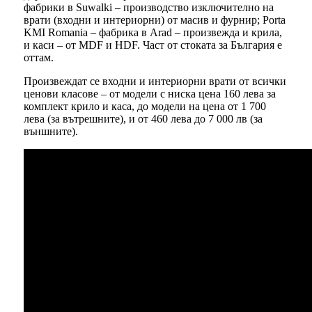
фабрики в Suwalki – производство изключително на
врати (входни и интериорни) от масив и фурнир; Porta
KMI Romania – фабрика в Arad – произвежда и крила,
и каси – от MDF и HDF. Част от стоката за България е
оттам.
Произвеждат се входни и интериорни врати от всички
ценови класове – от модели с ниска цена 160 лева за
комплект крило и каса, до модели на цена от 1 700
лева (за вътрешните), и от 460 лева до 7 000 лв (за
външните).