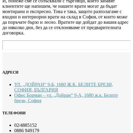
И, понеже сме се сблъсквали с търговци, които забавят
клиентите ще напишем, че нашите врати могат да бъдат
монтирани и експресно. Това е така, защото разполагаме с
входни и интериорни врати на склад в София, от които може
да поръчате бързо и лесно. Вратите ще дойдат до вашия адрес
до няколко дни, без да се отклоняваме от предварителната
договорка.
АДРЕСИ
УЛ. „ДОЙРАН“ 9-Б, 1680 Ж.К. БЕЛИТЕ БРЕЗИ,
СОФИЯ, БЪЛГАРИЯ
Офис Борман – ул. „Дойран“ 9-А, 1680 ж.к. Белите
брези, София
ТЕЛЕФОНИ
02/4885152
0886 949179