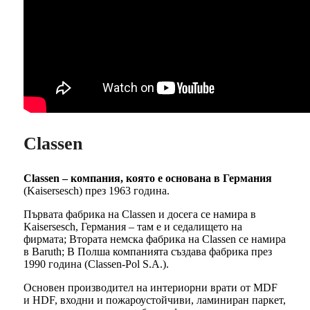
Classen
Classen – компания, която е основана в Германия
(Kaisersesch) през 1963 година.
Първата фабрика на Classen и досега се намира в
Kaisersesch, Германия – там е и седалището на
фирмата; Втората немска фабрика на Classen се намира
в Baruth; В Полша компанията създава фабрика през
1990 година (Classen-Pol S.A.).
Основен производител на интериорни врати от MDF
и HDF, входни и пожароустойчиви, ламиниран паркет,