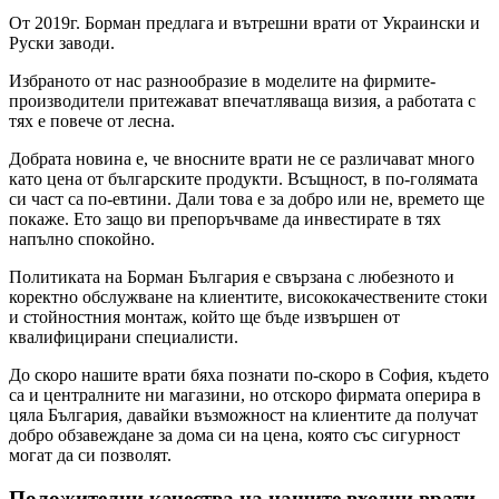
От 2019г. Борман предлага и вътрешни врати от Украински и
Руски заводи.
Избраното от нас разнообразие в моделите на фирмите-
производители притежават впечатляваща визия, а работата с
тях е повече от лесна.
Добрата новина е, че вносните врати не се различават много
като цена от българските продукти. Всъщност, в по-голямата
си част са по-евтини. Дали това е за добро или не, времето ще
покаже. Ето защо ви препоръчваме да инвестирате в тях
напълно спокойно.
Политиката на Борман България е свързана с любезното и
коректно обслужване на клиентите, висококачествените стоки
и стойностния монтаж, който ще бъде извършен от
квалифицирани специалисти.
До скоро нашите врати бяха познати по-скоро в София, където
са и централните ни магазини, но отскоро фирмата оперира в
цяла България, давайки възможност на клиентите да получат
добро обзавеждане за дома си на цена, която със сигурност
могат да си позволят.
Положителни качества на нашите входни врати