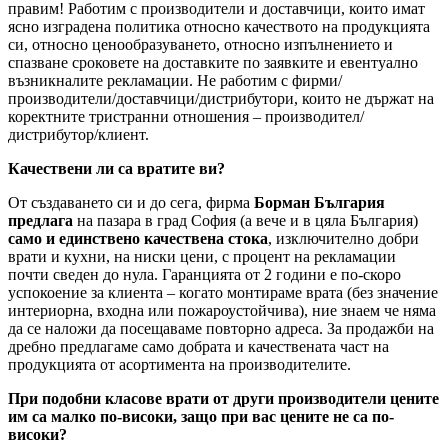
правим! Работим с производители и доставчици, които имат
ясно изградена политика относно качеството на продукцията
си, относно ценообразуването, относно изпълнението и
спазване сроковете на доставките по заявките и евентуално
възникналите рекламации. Не работим с фирми/
производители/доставчици/дистрибутори, които не държат на
коректните тристранни отношения – производител/
дистрибутор/клиент.
Качествени ли са вратите ви?
От създаването си и до сега, фирма
Борман България
предлага
на пазара в град София (а вече и в цяла България)
само и единствено качествена стока
, изключително добри
врати и кухни, на ниски цени, с процент на рекламации
почти сведен до нула. Гаранцията от 2 години е по-скоро
успокоение за клиента – когато монтираме врата (без значение
интериорна, входна или пожароустойчива), ние знаем че няма
да се наложи да посещаваме повторно адреса. За продажби на
дребно предлагаме само добрата и качествената част на
продукцията от асортимента на производителите.
При подобни класове врати от други производители цените
им са малко по-високи, защо при вас цените не са по-
високи?