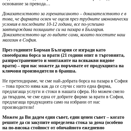
основание за превода…
Доказателството за горенаписаното – доказателството е в
това, че фирмата освен че оцеля през трудните икономически
условия в последните 10-12 години, все по-успешно
завтвърждава позициите си на пазара в България.
Доказателството ще го видите сами, когато посетите наш
магазин в София.
През годините Борман България се изгради като
своеобразна борса за врати (21 години опит в търговията,
разпространението и монтажите на всякакви видове
врати) – при нас можете да поръчвате от продукцията на
ключови производители в бранша.
Не претендираме, че сме най-добрата борса на пазара в София
– това просто няма как да се случи с нито една фирма,
предлагаща услуги и стоки в нашата сфера. Но можем смело
да твърдим, че сме една от добрите фирми за врати в София,
предлагаща продукцията само на избрани от нас
производители!
Можем да Ви дадем един съвет, един ценен съвет – когато
решите да си закупите определена стока за дома (особено
на по-висока стойност от обичайното ежедневно