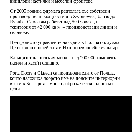
винилови настилки и мебелни фронтове.
От 2005 година фирмата разполага със собствени
производствени мощности и в Zwonowice, близо до
Rybnik . Само там работят над 500 човека, на
територия от 42 000 кв.м. – производствени линии и
складове.
Централното управление на офиса в Полша обслужва
Централноевропейския и Източноевропейския пазар.
Капацитет на полския завод – над 500 000 комплекта
(крила и каси) годишно.
Porta Doors и Classen са производителите от Полша,
които наложиха доброто име на полските интериорни
врати в България – много добро качество на ниски
цени.