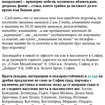
пазаруване) – примерно мебели, кухненско обзавеждане,
дограма, фаянс…стока, която трябва да ползвате дълго
време във Вашия дом:
– След като сте се насочили вече към определен търговец, то
посетете магазина минимум 2 или 3 пъти, изчаквайте вътре
в магазина по 10-20 минути минимум, разглеждайте,
питайте, изчаквайте…и ако продавачите започнат да
„нервничат“, ако „засечете“ неудовлетворен от покупката
си клиент, ако чуете „повишаване на тона“ по телефон –
тогава трябва да си излезете и да изберете друг магазин, на
друг търговец!
Заповядайте в някой от офисите ни или в магазините в София,
за да проверите горното, адресите на магазините на Борман:
ул. „Стоян Михайловски“ 8, 1164 ж.к. Лозенец, София, и ул.
„Дойран“ 9-Б, 1680 ж.к. Белите брези, София.
Врати (входни, интериорни и пожароустойчиви) и
кухни
на
дребно предлагаме не само за София-град, поръчка с
включена доставка и монтаж може да се направи също и
от следните населени места и околностите им:
Антон,
Божурище, Ботевград, Годеч, Горна Малина, Долна баня,
Драгоман, Елин Пелин, Етрополе, Златица, Ихтиман,
Копривщица, Костенец, Костинброд, Мирково, Пирдоп,