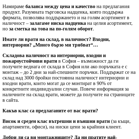
Намираме
баланса между цена и качество
на предлагания
продукт. Разумната търговска надценка, която поддържа
фирмата, позволява поддържането и на голям асортимент в
наличност –
залагаме ниска надценка
на целия асортимент,
но
за сметка на това на по-голям оборот
.
Имате ли врати на склад, в наличност? Входни,
интериорни? „Много бързо ми трябват“…
Складова наличност на интериорни, входни и
пожароустойчиви врати
в София – възможност да ги
получите веднага от склада в София или ако поръчката е с
монтаж – до 2 дни за най-спешните поръчки. Поддържат се на
склад над 3000 бройки постоянна наличност интериорни и
входни врати, които могат да се монтират в 90% от
конкретните индивидуални случаи. Повече информация за
наличните на склад врати, можете да получите на страниците
в сайта.
Какъв клас са предлаганите от вас врати?
Висок и среден клас вътрешни и външни врати
(за къщи,
апартаменти, офиси), на ниски цени за крайния клиент.
Добри ли са ви монтажниците? Да ни пратите най-