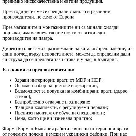
предимно нискокачествена и евтина продукция.
През годините сме се срещнали с много и различни
производители, не само от Европа.
През магазините и монтажниците ни са минали хиляди
поръчки, имаме впечатление почти от всеки един
производител на пазара.
Директно още само с разглеждане на каталог/предложение, и с
един поглед върху ценовата листа, можем да определим дали
си струва да се предлага тази стока и у нас, в България.
Ето какви са предложенията ни:
Здрави интериорни врати от MDF и HDF;
Огромен избор на цветове и декорации;
Възможност за покупка на комбинирани врати (дърво +
стъкло);
Безпроблемно отваряне и затваряне;
Фалцови комплекти, с регулируеми первази;
Прецизен монтаж от обучени специалисти;
Цена, която ще ви изненада приятно;
Фирма Борман България работи с вносни интериорни врати
от големите полски, немски и украински фабрики. При нас