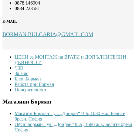
0878 146904
0884 223581
E-MAIL
BORMAN.BULGARIA@GMAIL.COM
Footer
ЦЕНИ за МОНТАЖ на ВРАТИ и ДОПЪЛНИТЕЛНИ
ДЕЙНОСТИ
ЧЗВ
За Нас
Блог Борман
Работа при Борман
Поверителност
Магазини Борман
Магазин Борман - ул. „Дойран“ 9-Б, 1680 ж.к. Белите
брези, София
Офис Борман - ул. „Дойран“ 9-А, 1680 ж.к. Белите брези,
София