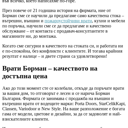
във всичко, което написахме по-горе.
През повече от 21 годишна история на фирмата, ние от
Борман сме се научили да предлагаме само качествена стока –
вътрешни, външни и
пожароустойчиви врати
, кухни и мебели
по поръчка, научили сме се да предлагаме и качествено
обслужване – от контакта с продавач-консултантите в
магазините ни, до монтажа.
Когато сме сигурни в качеството на стоката си, и работата ни
е по-спокойна, без конфликти с клиентите. И тогава крайния
резултат е налице – и двете страни са удовлетворени!
Врати Борман – качеството на
достъпна цена
Ако до този момент сте се колебали, откъде да поръчате врати
за вашия дом, то отговорът е лесен и се нарича Борман
България. Фирмата се занимава с продажба на външни и
вътрешни врати от водещите марки: Porta Doors, StarCelikKapi,
Classen, Variodoor и New Style. На ваше разположение е богата
гама от модели, цветове и дизайни, за да се задоволят и най-
взискателните клиенти.