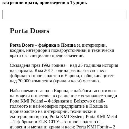
вътрешни врати, произведени в Турция.
Porta Doors
Porta Doors – фабрика в Полша
за интериорни,
входни, интериорни пожароустойчиви и технически
врати със специално предназначение.
Създадена през 1992 година – над 25 годишна история
на фирмата. Към 2017 година разполага със шест
фабрики за производство в Европа, с общ капацитет
над 70 000 комплекта (крила и каси) месечно.
Най-големият завод в Европа, с най-богат асортимент
на модели и цветове, в сравнение с останалите заводи.
Porta KMI Poland – Фабриката в Bolszewo е най-
голямото и най-модерно предприятие в Полша за
производство на интериорни, технически и
екстериорни врати; Porta KMI System, Porta KMI Metal
– 2 фабрики в ELK CITY – за производство на
дървени и метални крила и каси; Porta KMI Fornir – 2