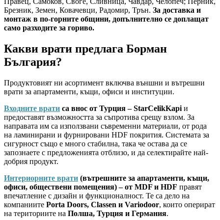
Правец, Самоков, Своге, Сливница, Чавдар, Челопеч; Перник,
Брезник, Земен, Ковачевци, Радомир, Трън.
За доставка и
монтаж в по-горните общини, допълнително се доплащат
само разходите за гориво.
Какви врати предлага Борман
България?
Продуктовият ни асортимент включва външни и вътрешни
врати за апартаменти, къщи, офиси и институции.
Входните врати
са внос от Турция – StarCelikKapi
и
предоставят възможността за съпротива срещу взлом. За
направата им са използвани съвременни материали, от рода
на ламинирани и фурнировани HDF покрития. Системата за
сигурност също е много стабилна, така че остава да се
запознаете с предложенията отблизо, и да селектирайте най-
добрия продукт.
Интериорните врати
(вътрешните за апартаменти, къщи,
офиси, обществени помещения) – от MDF и HDF
правят
впечатление с дизайн и функционалност. Те са дело на
компаниите
Porta Doors, Classen и Variodoor
, които оперират
на териториите на
Полша, Турция и Германия
.