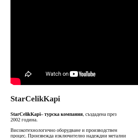
StarCelikKapi
StarCelikKapi– турска компания
, създадена през
2002 година.
Високотехнологично оборудване и производствен
процес. Произвежда изключително надеждни метални