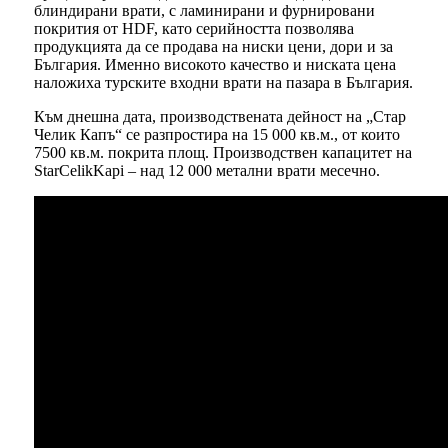
блиндирани врати, с ламинирани и фурнировани
покрития от HDF, като серийността позволява
продукцията да се продава на ниски цени, дори и за
България. Именно високото качество и ниската цена
наложиха турските входни врати на пазара в България.
Към днешна дата, производствената дейност на „Стар
Челик Капъ“ се разпростира на 15 000 кв.м., от които
7500 кв.м. покрита площ. Производствен капацитет на
StarCelikKapi – над 12 000 метални врати месечно.