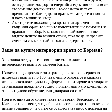
използвани материали като минерална вата и други,
осигуряващи комфорт и енергийна ефективност за всяко
съвременно домакинство. По-голямата част от
предлаганите блиндирани врати, могат да се използват
и като външни за къща;
Ако търсите подходящата врата за апартамент, вила,
къща или офис, то нашите консултанти ще помогнат за
правилния избор. В каталозите и сайтовете ни ще
видите цените на всички стоки, така че да направите
сметката си, коя е най-изгодната оферта за вас;
Защо да купим интериорни врати от Борман?
За разлика от други търговци ние стоим далеч от
интериорните врати от далечен Китай.
Нямаме нищо против тази държава, но някак несериозно
изглеждат вратите по 180 лева, чиято основа се надрасква
лесно, а експлоатацията под формата на отваряне и затваряне
се извършва прекалено трудно, пристигащи като комплект от
час по трудово обучение, тип „направи си сам“.
При нас няма да откриете такъв тип врати. Безспорно, в
Китай се произвеждат и добри и качествени врати, но все още
имаме усещането, че оттам се осъществява внос с поръчка на