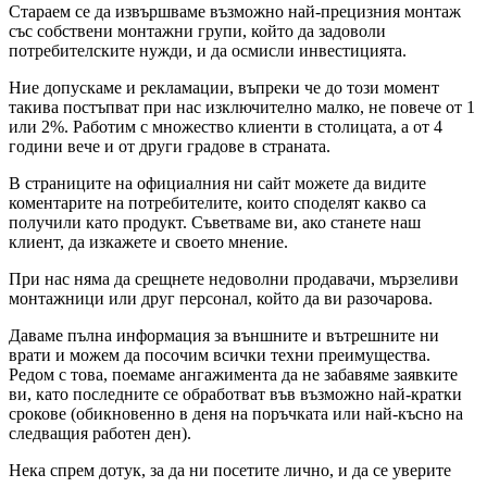
Стараем се да извършваме възможно най-прецизния монтаж
със собствени монтажни групи, който да задоволи
потребителските нужди, и да осмисли инвестицията.
Ние допускаме и рекламации, въпреки че до този момент
такива постъпват при нас изключително малко, не повече от 1
или 2%. Работим с множество клиенти в столицата, а от 4
години вече и от други градове в страната.
В страниците на официалния ни сайт можете да видите
коментарите на потребителите, които споделят какво са
получили като продукт. Съветваме ви, ако станете наш
клиент, да изкажете и своето мнение.
При нас няма да срещнете недоволни продавачи, мързеливи
монтажници или друг персонал, който да ви разочарова.
Даваме пълна информация за външните и вътрешните ни
врати и можем да посочим всички техни преимущества.
Редом с това, поемаме ангажимента да не забавяме заявките
ви, като последните се обработват във възможно най-кратки
срокове (обикновенно в деня на поръчката или най-късно на
следващия работен ден).
Нека спрем дотук, за да ни посетите лично, и да се уверите