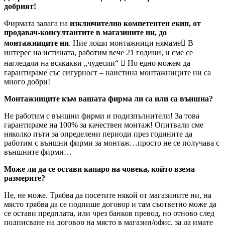
добрият!
Фирмата залага на
изключително компетентен екип, от
продавач-консултантите в магазините ни, до
монтажниците ни
. Ние лоши монтажници нямаме В
интерес на истината, работим вече 21 години, и сме се
нагледали на всякакви „чудесии“  Но едно можем да
гарантираме със сигурност – наистина монтажниците ни са
много добри!
Монтажниците към вашата фирма ли са или са външна?
Не работим с външни фирми и подизпълнители! За това
гарантираме на 100% за качествен монтаж! Опитвали сме
няколко пъти за определени периоди през годините да
работим с външни фирми за монтаж…просто не се получава с
външните фирми…
Може ли да се остави капаро на човека, който взема
размерите?
Не, не може. Трябва да посетите някой от магазините ни, на
място трябва да се подпише договор и там съответно може да
се остави предплата, или чрез банков превод, но отново след
подписване на договор на място в магазин/офис, за да имате