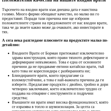
Търсенето на входни врати към днешна дата е наистина
голямо. Много фирми обещават качество, но малко ви го
предоставят. Поради тази причина ние ще изброим
положителните страни на предложените от нас входни врати,
така че да знаете какво може да очаквате, ако инвестирате в
тях.
А сега нека разгледаме плюсовете на продуктите малко по-
детайлно:
Входните Врати от Борман притежават изключително
здрава конструкция, която прави тяхното дефектиране и
деформиране невъзможно. Това е една от основните
причини да не продаваме евтини китайски врати, тъй
като това не кореспондира с разбиранията ни;
Блиндираните врати, които предлагаме са
взломоустойчиви, а това е най-важната причина да ги
изберете. Предлагаме продукти с двойно, тройно и дори
четворно заключване, което изключително трудно се
поддава на отваряне с инструменти и подръчни
средства;
Външните ни врати имат висока функционалност, която
се изразява в топло и шумоизолация. За целта са