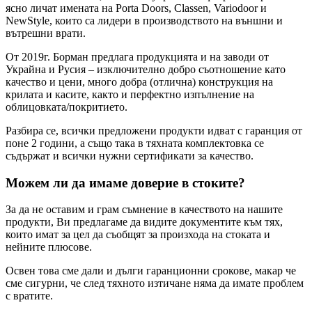
ясно личат имената на Porta Doors, Classen, Variodoor и
NewStyle, които са лидери в производството на външни и
вътрешни врати.
От 2019г. Борман предлага продукцията и на заводи от
Украйна и Русия – изключително добро съотношение като
качество и цени, много добра (отлична) конструкция на
крилата и касите, както и перфектно изпълнение на
облицовката/покритието.
Разбира се, всички предложени продукти идват с гаранция от
поне 2 години, а също така в тяхната комплектовка се
съдържат и всички нужни сертификати за качество.
Можем ли да имаме доверие в стоките?
За да не оставим и грам съмнение в качеството на нашите
продукти, Ви предлагаме да видите документите към тях,
които имат за цел да съобщят за произхода на стоката и
нейните плюсове.
Освен това сме дали и дълги гаранционни срокове, макар че
сме сигурни, че след тяхното изтичане няма да имате проблем
с вратите.