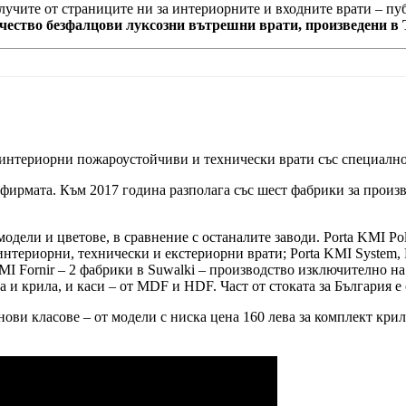
олучите от страниците ни за интериорните и входните врати – п
ачество безфалцови луксозни вътрешни врати, произведени в 
 интериорни пожароустойчиви и технически врати със специално
 фирмата. Към 2017 година разполага със шест фабрики за произв
модели и цветове, в сравнение с останалите заводи. Porta KMI P
нтериорни, технически и екстериорни врати; Porta KMI System, 
MI Fornir – 2 фабрики в Suwalki – производство изключително на
 и крила, и каси – от MDF и HDF. Част от стоката за България е 
ви класове – от модели с ниска цена 160 лева за комплект крило 