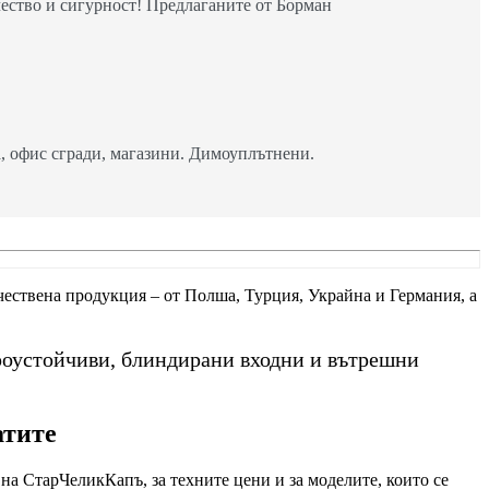
ество и сигурност! Предлаганите от Борман
 офис сгради, магазини. Димоуплътнени.
ачествена продукция – от Полша, Турция, Украйна и Германия, а
роустойчиви, блиндирани входни и вътрешни
атите
на СтарЧеликКапъ, за техните цени и за моделите, които се