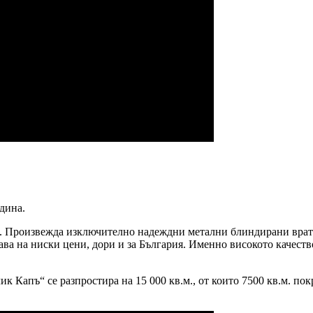
одина.
. Произвежда изключително надеждни метални блиндирани врат
ава на ниски цени, дори и за България. Именно високото качест
к Капъ“ се разпростира на 15 000 кв.м., от които 7500 кв.м. п