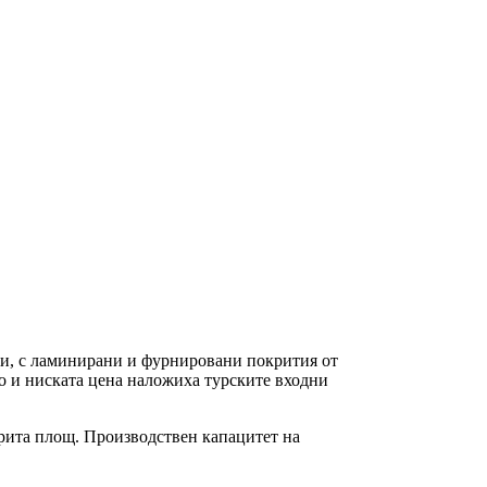
и, с ламинирани и фурнировани покрития от
во и ниската цена наложиха турските входни
окрита площ. Производствен капацитет на