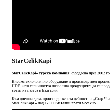
StarCelikKapi
StarCelikKapi– турска компания
, създадена през 2002 г
Високотехнологично оборудване и производствен процес
HDF, като серийността позволява продукцията да се прод
врати на пазара в България.
Към днешна дата, производствената дейност на „Стар Чели
StarCelikKapi – над 12 000 метални врати месечно.