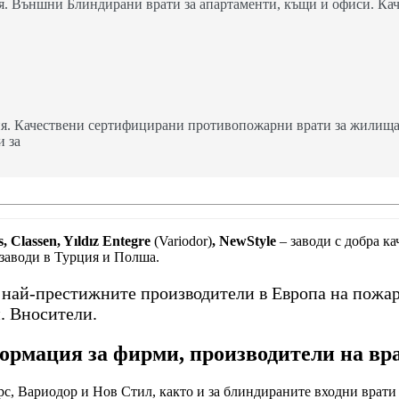
. Външни Блиндирани врати за апартаменти, къщи и офиси. Кач
я. Качествени сертифицирани противопожарни врати за жилища,
и за
, Classen, Yıldız Entegre
(Variodor)
, NewStyle
– заводи с добра к
 заводи в Турция и Полша.
т най-престижните производители в Европа на пожа
. Вносители.
рмация за фирми, производители на вр
с, Вариодор и Нов Стил, както и за блиндираните входни врати 