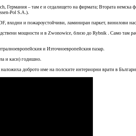
sch, Германия – там е и седалището на фирмата; Втората немска ф
sen-Pol S.A.).
F, входни и пожароустойчиви, ламиниран паркет, винилови нас
ствени мощности и в Zwonowice, близо до Rybnik . Само там раб
тралноевропейския и Източноевропейския пазар.
ла и каси) годишно.
то наложиха доброто име на полските интериорни врати в Българи