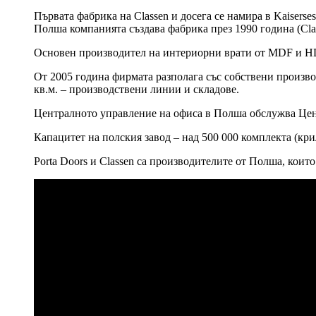
Първата фабрика на Classen и досега се намира в Kaiserse
Полша компанията създава фабрика през 1990 година (Clas
Основен производител на интериорни врати от MDF и HD
От 2005 година фирмата разполага със собствени производ
кв.м. – производствени линии и складове.
Централното управление на офиса в Полша обслужва Цен
Капацитет на полския завод – над 500 000 комплекта (кри
Porta Doors и Classen са производителите от Полша, кои