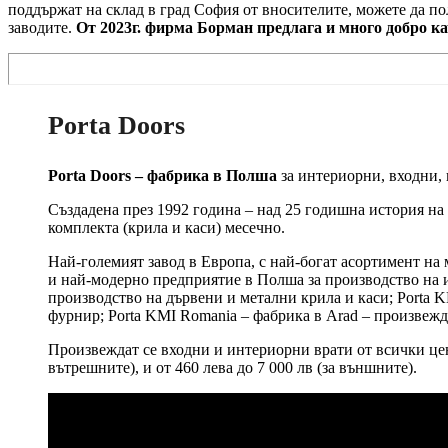
поддържат на склад в град София от вносителите, можете да п
заводите.
От 2023г. фирма Борман предлага и много добро к
Porta Doors
Porta Doors – фабрика в Полша
за интериорни, входни,
Създадена през 1992 година – над 25 годишна история на
комплекта (крила и каси) месечно.
Най-големият завод в Европа, с най-богат асортимент на 
и най-модерно предприятие в Полша за производство на и
производство на дървени и метални крила и каси; Porta K
фурнир; Porta KMI Romania – фабрика в Arad – произвежда
Произвеждат се входни и интериорни врати от всички цено
вътрешните), и от 460 лева до 7 000 лв (за външните).