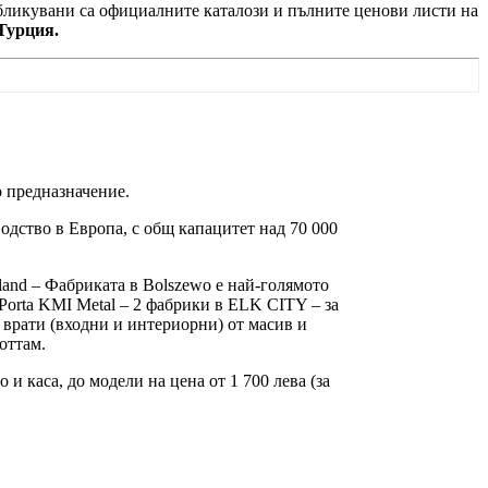
убликувани са официалните каталози и пълните ценови листи на
Турция.
 предназначение.
одство в Европа, с общ капацитет над 70 000
oland – Фабриката в Bolszewo е най-голямото
Porta KMI Metal – 2 фабрики в ELK CITY – за
 врати (входни и интериорни) от масив и
оттам.
и каса, до модели на цена от 1 700 лева (за