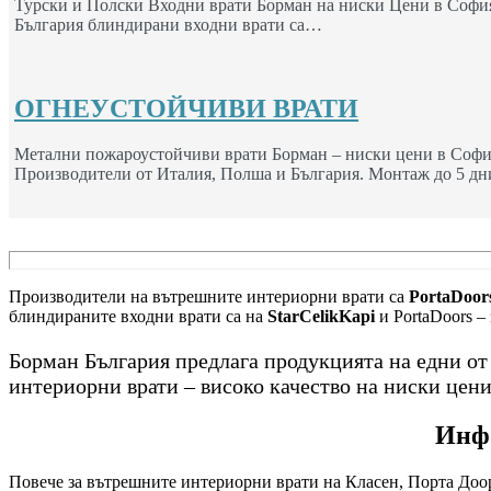
Турски и Полски Входни врати Борман на ниски Цени в София
България блиндирани входни врати са…
ОГНЕУСТОЙЧИВИ ВРАТИ
Метални пожароустойчиви врати Борман – ниски цени в Софи
Производители от Италия, Полша и България. Монтаж до 5 дн
Производители на вътрешните интериорни врати са
PortaDoors
блиндираните входни врати са на
StarCelikKapi
и PortaDoors –
Борман България предлага продукцията на едни о
интериорни врати – високо качество на ниски цени
Инфо
Повече за вътрешните интериорни врати на Класен, Порта Доор