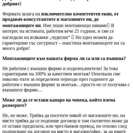
добрият!
Фирмата залага на
изключително компетентен екип, от
продавач-консултантите в магазините ни, до
монтажниците ни
. Ние лоши монтажници нямаме В
интерес на истината, работим вече 21 години, и сме се
нагледали на всякакви „чудесии“  Но едно можем да
гарантираме със сигурност – наистина монтажниците ни са
много добри!
Монтажниците към вашата фирма ли са или са външна?
Не работим с външни фирми и подизпълнители! За това
гарантираме на 100% за качествен монтаж! Опитвали сме
няколко пъти за определени периоди през годините да
работим с външни фирми за монтаж…просто не се получава с
външните фирми…
Може ли да се остави капаро на човека, който взема
размерите?
Не, не може. Трябва да посетите някой от магазините ни, на
място трябва да се подпише договор и там съответно може да
се остави предплата, или чрез банков превод, но отново след
подписване на договор на място в магазин/офис, за да имате