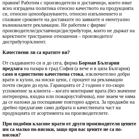
правим! Работим с производители и доставчици, които имат
ясно изградена политика относно качеството на продукцията
си, относно ценообразуването, относно изпълнението и
спазване сроковете на доставките по заявките и евентуално
възникналите рекламации. Не работим с фирми/
производители/доставчици/дистрибутори, които не държат на
коректните тристранни отношения – производител/
дистрибутор/клиент.
Качествени ли са вратите ви?
От създаването си и до сега, фирма
Борман България
предлага
на пазара в град София (а вече и в цяла България)
само и единствено качествена стока
, изключително добри
врати и кухни, на ниски цени, с процент на рекламации
почти сведен до нула. Гаранцията от 2 години е по-скоро
успокоение за клиента – когато монтираме врата (без значение
интериорна, входна или пожароустойчива), ние знаем че няма
да се наложи да посещаваме повторно адреса. За продажби на
дребно предлагаме само добрата и качествената част на
продукцията от асортимента на производителите.
При подобни класове врати от други производители цените
им са малко по-високи, защо при вас цените не са по-
високи?