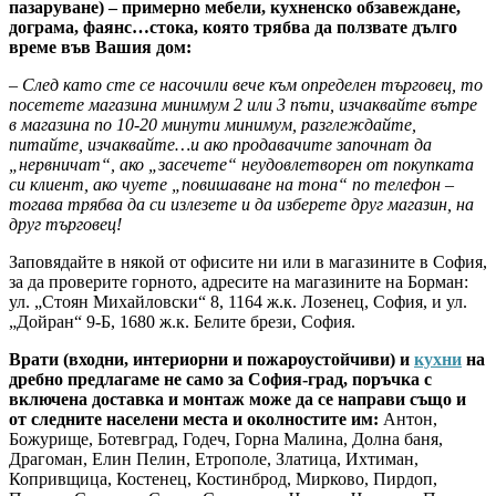
пазаруване) – примерно мебели, кухненско обзавеждане,
дограма, фаянс…стока, която трябва да ползвате дълго
време във Вашия дом:
– След като сте се насочили вече към определен търговец, то
посетете магазина минимум 2 или 3 пъти, изчаквайте вътре
в магазина по 10-20 минути минимум, разглеждайте,
питайте, изчаквайте…и ако продавачите започнат да
„нервничат“, ако „засечете“ неудовлетворен от покупката
си клиент, ако чуете „повишаване на тона“ по телефон –
тогава трябва да си излезете и да изберете друг магазин, на
друг търговец!
Заповядайте в някой от офисите ни или в магазините в София,
за да проверите горното, адресите на магазините на Борман:
ул. „Стоян Михайловски“ 8, 1164 ж.к. Лозенец, София, и ул.
„Дойран“ 9-Б, 1680 ж.к. Белите брези, София.
Врати (входни, интериорни и пожароустойчиви) и
кухни
на
дребно предлагаме не само за София-град, поръчка с
включена доставка и монтаж може да се направи също и
от следните населени места и околностите им:
Антон,
Божурище, Ботевград, Годеч, Горна Малина, Долна баня,
Драгоман, Елин Пелин, Етрополе, Златица, Ихтиман,
Копривщица, Костенец, Костинброд, Мирково, Пирдоп,