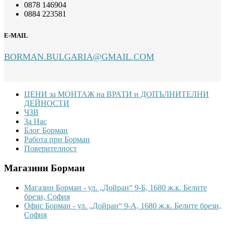
0878 146904
0884 223581
E-MAIL
BORMAN.BULGARIA@GMAIL.COM
Footer
ЦЕНИ за МОНТАЖ на ВРАТИ и ДОПЪЛНИТЕЛНИ
ДЕЙНОСТИ
ЧЗВ
За Нас
Блог Борман
Работа при Борман
Поверителност
Магазини Борман
Магазин Борман - ул. „Дойран“ 9-Б, 1680 ж.к. Белите
брези, София
Офис Борман - ул. „Дойран“ 9-А, 1680 ж.к. Белите брези,
София