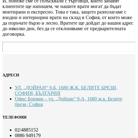
И, понеже сме се сблъсквали с търговци, които забавят
клиентите ще напишем, че нашите врати могат да бъдат
монтирани и експресно. Това е така, защото разполагаме с
входни и интериорни врати на склад в София, от които може
да поръчате бързо и лесно. Вратите ще дойдат до вашия адрес
до няколко дни, без да се отклоняваме от предварителната
договорка.
АДРЕСИ
УЛ. „ДОЙРАН“ 9-Б, 1680 Ж.К. БЕЛИТЕ БРЕЗИ,
СОФИЯ, БЪЛГАРИЯ
Офис Борман – ул. „Дойран“ 9-А, 1680 ж.к. Белите
брези, София
ТЕЛЕФОНИ
02/4885152
0886 949179