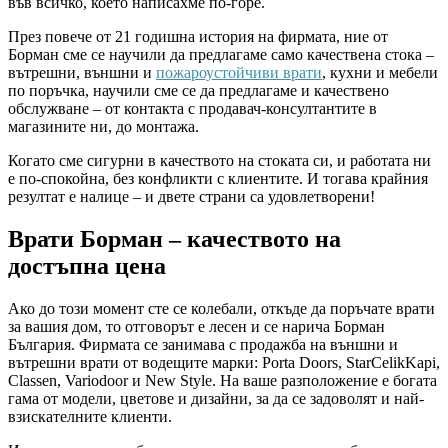
във всичко, което написахме по-горе.
През повече от 21 годишна история на фирмата, ние от
Борман сме се научили да предлагаме само качествена стока –
вътрешни, външни и
пожароустойчиви врати
, кухни и мебели
по поръчка, научили сме се да предлагаме и качествено
обслужване – от контакта с продавач-консултантите в
магазините ни, до монтажа.
Когато сме сигурни в качеството на стоката си, и работата ни
е по-спокойна, без конфликти с клиентите. И тогава крайния
резултат е налице – и двете страни са удовлетворени!
Врати Борман – качеството на
достъпна цена
Ако до този момент сте се колебали, откъде да поръчате врати
за вашия дом, то отговорът е лесен и се нарича Борман
България. Фирмата се занимава с продажба на външни и
вътрешни врати от водещите марки: Porta Doors, StarCelikKapi,
Classen, Variodoor и New Style. На ваше разположение е богата
гама от модели, цветове и дизайни, за да се задоволят и най-
взискателните клиенти.