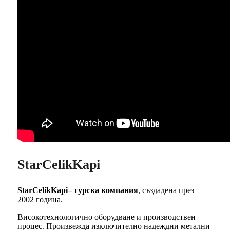
StarCelikKapi
StarCelikKapi– турска компания
, създадена през
2002 година.
Високотехнологично оборудване и производствен
процес. Произвежда изключително надеждни метални