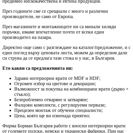
предимно нискокачествена и евтина продукция.
През годините сме се срещнали с много и различни
производители, не само от Европа.
През магазините и монтажниците ни са минали хиляди
поръчки, имаме впечатление почти от всеки един
производител на пазара.
Директно още само с разглеждане на каталог/предложение, и с
един поглед върху ценовата листа, можем да определим дали
си струва да се предлага тази стока и у нас, в България.
Ето какви са предложенията ни:
Здрави интериорни врати от MDF и HDF;
Огромен избор на цветове и декорации;
Възможност за покупка на комбинирани врати (дърво +
стъкло);
Безпроблемно отваряне и затваряне;
Фалцови комплекти, с регулируеми первази;
Прецизен монтаж от обучени специалисти;
Цена, която ще ви изненада приятно;
Фирма Борман България работи с вносни интериорни врати
от големите полски, немски и украински фабрики. При нас