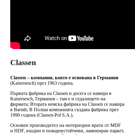
Classen
Classen – компания, която е основана в Германия
(Kaisersesch) през 1963 година.
Първата фабрика на Classen и досега се намира в
Kaisersesch, Германия – там е и седалището на
фирмата; Втората немска фабрика на Classen се намира
в Baruth; В Полша компанията създава фабрика през
1990 година (Classen-Pol S.A.).
Основен производител на интериорни врати от MDF
и HDF, входни и пожароустойчиви, ламиниран паркет,