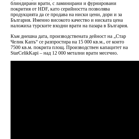
блиндирани врати, с ламинирани и фурнировани
покрития от HDF, като серийността позволява
продукцията да се продава на ниски цени, дори и за
България. Именно високото качество и ниската цена
наложиха турските входни врати на пазара в България.
Към днешна дата, производствената дейност на „Стар
Челик Капъ“ се разпростира на 15 000 кв.м., от които
7500 кв.м. покрита площ. Производствен капацитет на
StarCelikKapi – над 12 000 метални врати месечно.