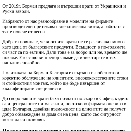
От 2019г. Борман предлага и вътрешни врати от Украински и
Руски заводи.
Избраното от нас разнообразие в моделите на фирмите-
производители притежават впечатляваща визия, а работата с
тях е повече от лесна.
Добрата новина е, че вносните врати не се различават много
като цена от българските продукти. Всъщност, в по-голямата
си част са по-евтини. Дали това е за добро или не, времето ще
покаже. Ето защо ви препоръчваме да инвестирате в тях
напълно спокойно.
Политиката на Борман България е свързана с любезното и
коректно обслужване на клиентите, висококачествените стоки
и стойностния монтаж, който ще бъде извършен от
квалифицирани специалисти.
До скоро нашите врати бяха познати по-скоро в София, където
са и централните ни магазини, но отскоро фирмата оперира в
цяла България, давайки възможност на клиентите да получат
добро обзавеждане за дома си на цена, която със сигурност
могат да си позволят.
Положителни качества на нашите входни врати