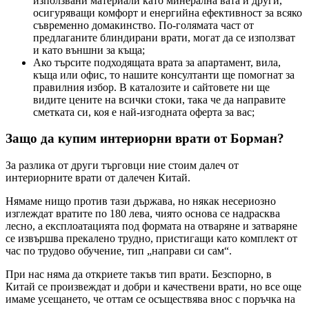
използвани материали като минерална вата и други,
осигуряващи комфорт и енергийна ефективност за всяко
съвременно домакинство. По-голямата част от
предлаганите блиндирани врати, могат да се използват
и като външни за къща;
Ако търсите подходящата врата за апартамент, вила,
къща или офис, то нашите консултанти ще помогнат за
правилния избор. В каталозите и сайтовете ни ще
видите цените на всички стоки, така че да направите
сметката си, коя е най-изгодната оферта за вас;
Защо да купим интериорни врати от Борман?
За разлика от други търговци ние стоим далеч от
интериорните врати от далечен Китай.
Нямаме нищо против тази държава, но някак несериозно
изглеждат вратите по 180 лева, чиято основа се надрасква
лесно, а експлоатацията под формата на отваряне и затваряне
се извършва прекалено трудно, пристигащи като комплект от
час по трудово обучение, тип „направи си сам“.
При нас няма да откриете такъв тип врати. Безспорно, в
Китай се произвеждат и добри и качествени врати, но все още
имаме усещането, че оттам се осъществява внос с поръчка на