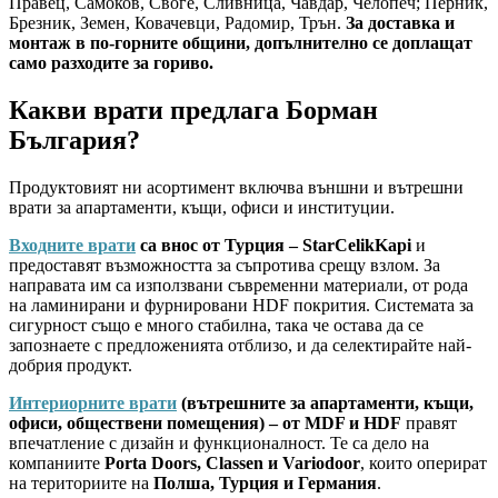
Правец, Самоков, Своге, Сливница, Чавдар, Челопеч; Перник,
Брезник, Земен, Ковачевци, Радомир, Трън.
За доставка и
монтаж в по-горните общини, допълнително се доплащат
само разходите за гориво.
Какви врати предлага Борман
България?
Продуктовият ни асортимент включва външни и вътрешни
врати за апартаменти, къщи, офиси и институции.
Входните врати
са внос от Турция – StarCelikKapi
и
предоставят възможността за съпротива срещу взлом. За
направата им са използвани съвременни материали, от рода
на ламинирани и фурнировани HDF покрития. Системата за
сигурност също е много стабилна, така че остава да се
запознаете с предложенията отблизо, и да селектирайте най-
добрия продукт.
Интериорните врати
(вътрешните за апартаменти, къщи,
офиси, обществени помещения) – от MDF и HDF
правят
впечатление с дизайн и функционалност. Те са дело на
компаниите
Porta Doors, Classen и Variodoor
, които оперират
на териториите на
Полша, Турция и Германия
.