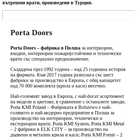
вътрешни врати, произведени в Турция.
Porta Doors
Porta Doors – фабрика в Полша
за интериорни,
входни, интериорни пожароустойчиви и технически
врати със специално предназначение.
Създадена през 1992 година – над 25 годишна история
на фирмата. Към 2017 година разполага със шест
фабрики за производство в Европа, с общ капацитет
над 70 000 комплекта (крила и каси) месечно.
Най-големият завод в Европа, с най-богат асортимент
на модели и цветове, в сравнение с останалите заводи.
Porta KMI Poland – Фабриката в Bolszewo е най-
голямото и най-модерно предприятие в Полша за
производство на интериорни, технически и
екстериорни врати; Porta KMI System, Porta KMI Metal
– 2 фабрики в ELK CITY – за производство на
дървени и метални крила и каси; Porta KMI Fornir – 2