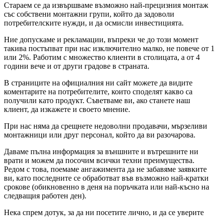
Стараем се да извършваме възможно най-прецизния монтаж
със собствени монтажни групи, който да задоволи
потребителските нужди, и да осмисли инвестицията.
Ние допускаме и рекламации, въпреки че до този момент
такива постъпват при нас изключително малко, не повече от 1
или 2%. Работим с множество клиенти в столицата, а от 4
години вече и от други градове в страната.
В страниците на официалния ни сайт можете да видите
коментарите на потребителите, които споделят какво са
получили като продукт. Съветваме ви, ако станете наш
клиент, да изкажете и своето мнение.
При нас няма да срещнете недоволни продавачи, мързеливи
монтажници или друг персонал, който да ви разочарова.
Даваме пълна информация за външните и вътрешните ни
врати и можем да посочим всички техни преимущества.
Редом с това, поемаме ангажимента да не забавяме заявките
ви, като последните се обработват във възможно най-кратки
срокове (обикновенно в деня на поръчката или най-късно на
следващия работен ден).
Нека спрем дотук, за да ни посетите лично, и да се уверите