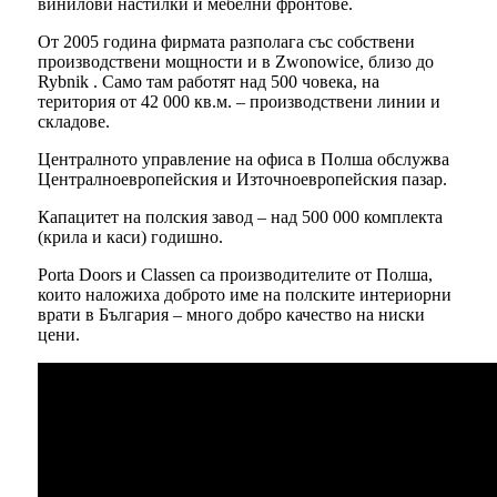
винилови настилки и мебелни фронтове.
От 2005 година фирмата разполага със собствени
производствени мощности и в Zwonowice, близо до
Rybnik . Само там работят над 500 човека, на
територия от 42 000 кв.м. – производствени линии и
складове.
Централното управление на офиса в Полша обслужва
Централноевропейския и Източноевропейския пазар.
Капацитет на полския завод – над 500 000 комплекта
(крила и каси) годишно.
Porta Doors и Classen са производителите от Полша,
които наложиха доброто име на полските интериорни
врати в България – много добро качество на ниски
цени.