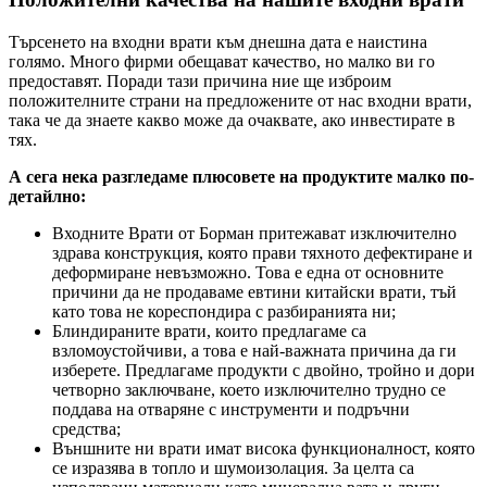
Търсенето на входни врати към днешна дата е наистина
голямо. Много фирми обещават качество, но малко ви го
предоставят. Поради тази причина ние ще изброим
положителните страни на предложените от нас входни врати,
така че да знаете какво може да очаквате, ако инвестирате в
тях.
А сега нека разгледаме плюсовете на продуктите малко по-
детайлно:
Входните Врати от Борман притежават изключително
здрава конструкция, която прави тяхното дефектиране и
деформиране невъзможно. Това е една от основните
причини да не продаваме евтини китайски врати, тъй
като това не кореспондира с разбиранията ни;
Блиндираните врати, които предлагаме са
взломоустойчиви, а това е най-важната причина да ги
изберете. Предлагаме продукти с двойно, тройно и дори
четворно заключване, което изключително трудно се
поддава на отваряне с инструменти и подръчни
средства;
Външните ни врати имат висока функционалност, която
се изразява в топло и шумоизолация. За целта са