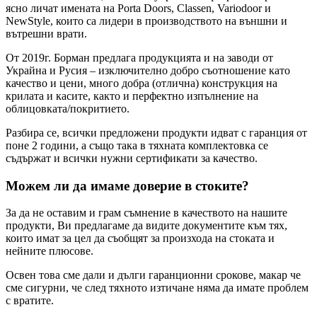
ясно личат имената на Porta Doors, Classen, Variodoor и
NewStyle, които са лидери в производството на външни и
вътрешни врати.
От 2019г. Борман предлага продукцията и на заводи от
Украйна и Русия – изключително добро съотношение като
качество и цени, много добра (отлична) конструкция на
крилата и касите, както и перфектно изпълнение на
облицовката/покритието.
Разбира се, всички предложени продукти идват с гаранция от
поне 2 години, а също така в тяхната комплектовка се
съдържат и всички нужни сертификати за качество.
Можем ли да имаме доверие в стоките?
За да не оставим и грам съмнение в качеството на нашите
продукти, Ви предлагаме да видите документите към тях,
които имат за цел да съобщят за произхода на стоката и
нейните плюсове.
Освен това сме дали и дълги гаранционни срокове, макар че
сме сигурни, че след тяхното изтичане няма да имате проблем
с вратите.