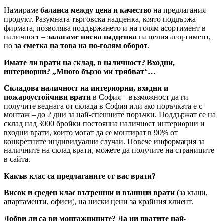
Намираме
баланса между цена и качество
на предлагания
продукт. Разумната търговска надценка, която поддържа
фирмата, позволява поддържането и на голям асортимент в
наличност –
залагаме ниска надценка
на целия асортимент,
но
за сметка на това на по-голям оборот
.
Имате ли врати на склад, в наличност? Входни,
интериорни? „Много бързо ми трябват“…
Складова наличност на интериорни, входни и
пожароустойчиви врати
в София – възможност да ги
получите веднага от склада в София или ако поръчката е с
монтаж – до 2 дни за най-спешните поръчки. Поддържат се на
склад над 3000 бройки постоянна наличност интериорни и
входни врати, които могат да се монтират в 90% от
конкретните индивидуални случаи. Повече информация за
наличните на склад врати, можете да получите на страниците
в сайта.
Какъв клас са предлаганите от вас врати?
Висок и среден клас вътрешни и външни врати
(за къщи,
апартаменти, офиси), на ниски цени за крайния клиент.
Добри ли са ви монтажниците? Да ни пратите най-