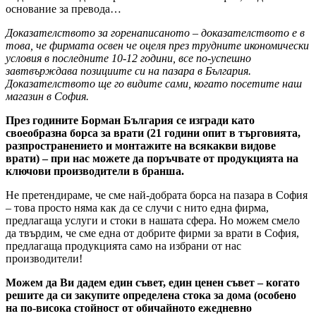
основание за превода…
Доказателството за горенаписаното – доказателството е в
това, че фирмата освен че оцеля през трудните икономически
условия в последните 10-12 години, все по-успешно
завтвърждава позициите си на пазара в България.
Доказателството ще го видите сами, когато посетите наш
магазин в София.
През годините Борман България се изгради като
своеобразна борса за врати (21 години опит в търговията,
разпространението и монтажите на всякакви видове
врати) – при нас можете да поръчвате от продукцията на
ключови производители в бранша.
Не претендираме, че сме най-добрата борса на пазара в София
– това просто няма как да се случи с нито една фирма,
предлагаща услуги и стоки в нашата сфера. Но можем смело
да твърдим, че сме една от добрите фирми за врати в София,
предлагаща продукцията само на избрани от нас
производители!
Можем да Ви дадем един съвет, един ценен съвет – когато
решите да си закупите определена стока за дома (особено
на по-висока стойност от обичайното ежедневно