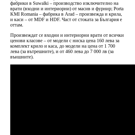
фабрики в Suwalki – производство изключително на
врати (входни и интериорни) от масив и фурнир; Porta
KMI Romania – фабрика в Arad – произвежда и крила,
и каси – от MDF и HDF. Част от стоката за България е
оттам.
Произвеждат се входни и интериорни врати от всички
ценови класове – от модели с ниска цена 160 лева за
комплект крило и каса, до модели на цена от 1 700
лева (за вътрешните), и от 460 лева до 7 000 лв (за
външните).