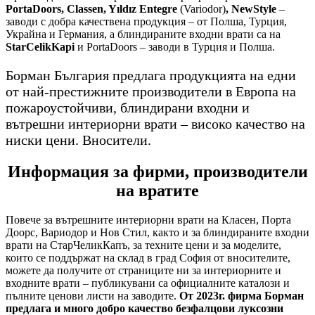
PortaDoors, Classen, Yıldız Entegre
(Variodor)
, NewStyle
–
заводи с добра качествена продукция – от Полша, Турция,
Украйна и Германия, а блиндираните входни врати са на
StarCelikKapi
и PortaDoors – заводи в Турция и Полша.
Борман България предлага продукцията на едни
от най-престижните производители в Европа на
пожароустойчиви, блиндирани входни и
вътрешни интериорни врати – високо качество на
ниски цени. Вносители.
Информация за фирми, производители
на вратите
Повече за вътрешните интериорни врати на Класен, Порта
Доорс, Вариодор и Нов Стил, както и за блиндираните входни
врати на СтарЧеликКапъ, за техните цени и за моделите,
които се поддържат на склад в град София от вносителите,
можете да получите от страниците ни за интериорните и
входните врати – публикувани са официалните каталози и
пълните ценови листи на заводите.
От 2023г. фирма Борман
предлага и много добро качество безфалцови луксозни