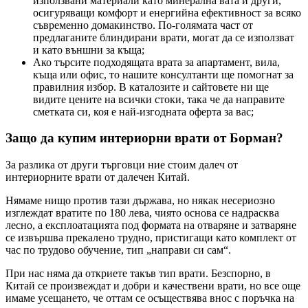
използвани материали като минерална вата и други,
осигуряващи комфорт и енергийна ефективност за всяко
съвременно домакинство. По-голямата част от
предлаганите блиндирани врати, могат да се използват
и като външни за къща;
Ако търсите подходящата врата за апартамент, вила,
къща или офис, то нашите консултанти ще помогнат за
правилния избор. В каталозите и сайтовете ни ще
видите цените на всички стоки, така че да направите
сметката си, коя е най-изгодната оферта за вас;
Защо да купим интериорни врати от Борман?
За разлика от други търговци ние стоим далеч от
интериорните врати от далечен Китай.
Нямаме нищо против тази държава, но някак несериозно
изглеждат вратите по 180 лева, чиято основа се надрасква
лесно, а експлоатацията под формата на отваряне и затваряне
се извършва прекалено трудно, пристигащи като комплект от
час по трудово обучение, тип „направи си сам“.
При нас няма да откриете такъв тип врати. Безспорно, в
Китай се произвеждат и добри и качествени врати, но все още
имаме усещането, че оттам се осъществява внос с поръчка на