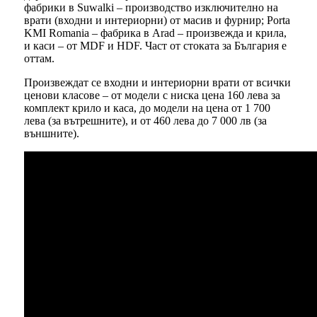
фабрики в Suwalki – производство изключително на
врати (входни и интериорни) от масив и фурнир; Porta
KMI Romania – фабрика в Arad – произвежда и крила,
и каси – от MDF и HDF. Част от стоката за България е
оттам.
Произвеждат се входни и интериорни врати от всички
ценови класове – от модели с ниска цена 160 лева за
комплект крило и каса, до модели на цена от 1 700
лева (за вътрешните), и от 460 лева до 7 000 лв (за
външните).