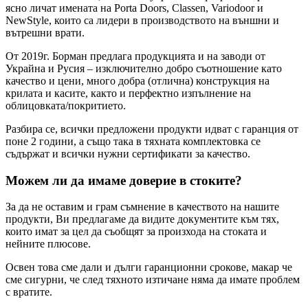
ясно личат имената на Porta Doors, Classen, Variodoor и
NewStyle, които са лидери в производството на външни и
вътрешни врати.
От 2019г. Борман предлага продукцията и на заводи от
Украйна и Русия – изключително добро съотношение като
качество и цени, много добра (отлична) конструкция на
крилата и касите, както и перфектно изпълнение на
облицовката/покритието.
Разбира се, всички предложени продукти идват с гаранция от
поне 2 години, а също така в тяхната комплектовка се
съдържат и всички нужни сертификати за качество.
Можем ли да имаме доверие в стоките?
За да не оставим и грам съмнение в качеството на нашите
продукти, Ви предлагаме да видите документите към тях,
които имат за цел да съобщят за произхода на стоката и
нейните плюсове.
Освен това сме дали и дълги гаранционни срокове, макар че
сме сигурни, че след тяхното изтичане няма да имате проблем
с вратите.