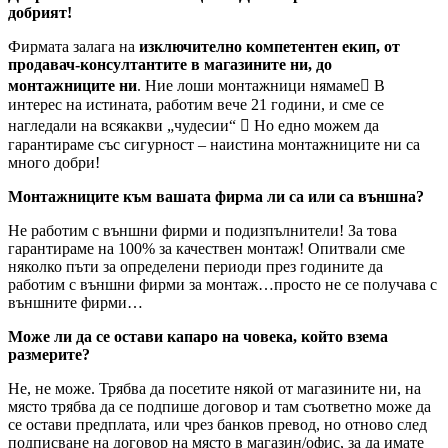
добрият!
Фирмата залага на
изключително компетентен екип, от
продавач-консултантите в магазините ни, до
монтажниците ни
. Ние лоши монтажници нямаме В
интерес на истината, работим вече 21 години, и сме се
нагледали на всякакви „чудесии“  Но едно можем да
гарантираме със сигурност – наистина монтажниците ни са
много добри!
Монтажниците към вашата фирма ли са или са външна?
Не работим с външни фирми и подизпълнители! За това
гарантираме на 100% за качествен монтаж! Опитвали сме
няколко пъти за определени периоди през годините да
работим с външни фирми за монтаж…просто не се получава с
външните фирми…
Може ли да се остави капаро на човека, който взема
размерите?
Не, не може. Трябва да посетите някой от магазините ни, на
място трябва да се подпише договор и там съответно може да
се остави предплата, или чрез банков превод, но отново след
подписване на договор на място в магазин/офис, за да имате