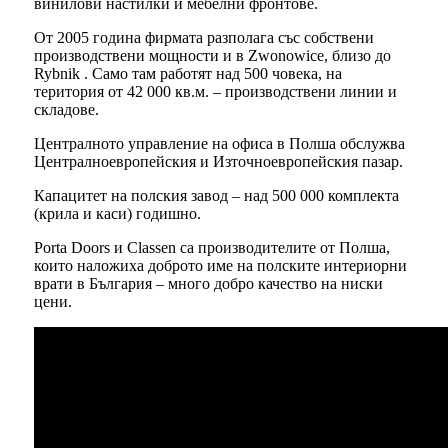
винилови настилки и мебелни фронтове.
От 2005 година фирмата разполага със собствени
производствени мощности и в Zwonowice, близо до
Rybnik . Само там работят над 500 човека, на
територия от 42 000 кв.м. – производствени линии и
складове.
Централното управление на офиса в Полша обслужва
Централноевропейския и Източноевропейския пазар.
Капацитет на полския завод – над 500 000 комплекта
(крила и каси) годишно.
Porta Doors и Classen са производителите от Полша,
които наложиха доброто име на полските интериорни
врати в България – много добро качество на ниски
цени.