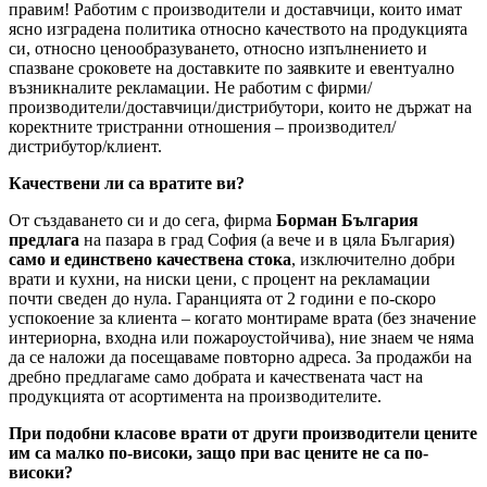
правим! Работим с производители и доставчици, които имат
ясно изградена политика относно качеството на продукцията
си, относно ценообразуването, относно изпълнението и
спазване сроковете на доставките по заявките и евентуално
възникналите рекламации. Не работим с фирми/
производители/доставчици/дистрибутори, които не държат на
коректните тристранни отношения – производител/
дистрибутор/клиент.
Качествени ли са вратите ви?
От създаването си и до сега, фирма
Борман България
предлага
на пазара в град София (а вече и в цяла България)
само и единствено качествена стока
, изключително добри
врати и кухни, на ниски цени, с процент на рекламации
почти сведен до нула. Гаранцията от 2 години е по-скоро
успокоение за клиента – когато монтираме врата (без значение
интериорна, входна или пожароустойчива), ние знаем че няма
да се наложи да посещаваме повторно адреса. За продажби на
дребно предлагаме само добрата и качествената част на
продукцията от асортимента на производителите.
При подобни класове врати от други производители цените
им са малко по-високи, защо при вас цените не са по-
високи?