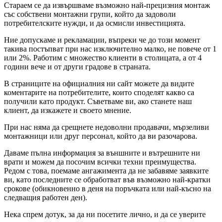
Стараем се да извършваме възможно най-прецизния монтаж
със собствени монтажни групи, който да задоволи
потребителските нужди, и да осмисли инвестицията.
Ние допускаме и рекламации, въпреки че до този момент
такива постъпват при нас изключително малко, не повече от 1
или 2%. Работим с множество клиенти в столицата, а от 4
години вече и от други градове в страната.
В страниците на официалния ни сайт можете да видите
коментарите на потребителите, които споделят какво са
получили като продукт. Съветваме ви, ако станете наш
клиент, да изкажете и своето мнение.
При нас няма да срещнете недоволни продавачи, мързеливи
монтажници или друг персонал, който да ви разочарова.
Даваме пълна информация за външните и вътрешните ни
врати и можем да посочим всички техни преимущества.
Редом с това, поемаме ангажимента да не забавяме заявките
ви, като последните се обработват във възможно най-кратки
срокове (обикновенно в деня на поръчката или най-късно на
следващия работен ден).
Нека спрем дотук, за да ни посетите лично, и да се уверите