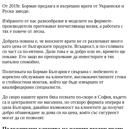
От 2019г. Борман предлага и вътрешни врати от Украински и
Руски заводи.
Избраното от нас разнообразие в моделите на фирмите-
производители притежават впечатляваща визия, а работата с
тях е повече от лесна.
Добрата новина е, че вносните врати не се различават много
като цена от българските продукти. Всъщност, в по-голямата
си част са по-евтини. Дали това е за добро или не, времето ще
покаже. Ето защо ви препоръчваме да инвестирате в тях
напълно спокойно.
Политиката на Борман България е свързана с любезното и
коректно обслужване на клиентите, висококачествените стоки
и стойностния монтаж, който ще бъде извършен от
квалифицирани специалисти.
До скоро нашите врати бяха познати по-скоро в София, където
са и централните ни магазини, но отскоро фирмата оперира в
цяла България, давайки възможност на клиентите да получат
добро обзавеждане за дома си на цена, която със сигурност
могат да си позволят.
Положителни качества на нашите входни врати