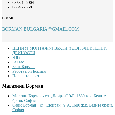
0878 146904
0884 223581
E-MAIL
BORMAN.BULGARIA@GMAIL.COM
Footer
ЦЕНИ за МОНТАЖ на ВРАТИ и ДОПЪЛНИТЕЛНИ
ДЕЙНОСТИ
ЧЗВ
За Нас
Блог Борман
Работа при Борман
Поверителност
Магазини Борман
Магазин Борман - ул. „Дойран“ 9-Б, 1680 ж.к. Белите
брези, София
Офис Борман - ул. „Дойран“ 9-А, 1680 ж.к. Белите брези,
София