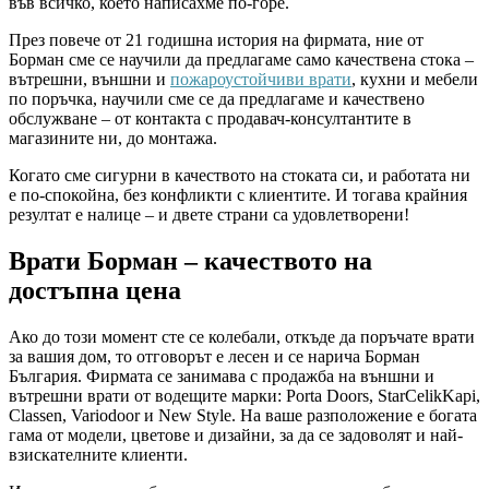
във всичко, което написахме по-горе.
През повече от 21 годишна история на фирмата, ние от
Борман сме се научили да предлагаме само качествена стока –
вътрешни, външни и
пожароустойчиви врати
, кухни и мебели
по поръчка, научили сме се да предлагаме и качествено
обслужване – от контакта с продавач-консултантите в
магазините ни, до монтажа.
Когато сме сигурни в качеството на стоката си, и работата ни
е по-спокойна, без конфликти с клиентите. И тогава крайния
резултат е налице – и двете страни са удовлетворени!
Врати Борман – качеството на
достъпна цена
Ако до този момент сте се колебали, откъде да поръчате врати
за вашия дом, то отговорът е лесен и се нарича Борман
България. Фирмата се занимава с продажба на външни и
вътрешни врати от водещите марки: Porta Doors, StarCelikKapi,
Classen, Variodoor и New Style. На ваше разположение е богата
гама от модели, цветове и дизайни, за да се задоволят и най-
взискателните клиенти.