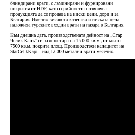
блиндирани врати, с ламинирани и фурнировани
покрития от HDF, като серийността позволява
продукцията да се продава на ниски цени, дори и за
България. Именно високото качество и ниската цена
наложиха турските входни врати на пазара в България.
Към днешна дата, производствената дейност на „Стар
Челик Капъ“ се разпростира на 15 000 кв.м., от които
7500 кв.м. покрита площ. Производствен капацитет на
StarCelikKapi – над 12 000 метални врати месечно.