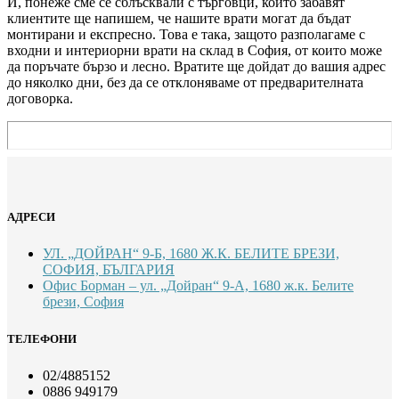
И, понеже сме се сблъсквали с търговци, които забавят
клиентите ще напишем, че нашите врати могат да бъдат
монтирани и експресно. Това е така, защото разполагаме с
входни и интериорни врати на склад в София, от които може
да поръчате бързо и лесно. Вратите ще дойдат до вашия адрес
до няколко дни, без да се отклоняваме от предварителната
договорка.
АДРЕСИ
УЛ. „ДОЙРАН“ 9-Б, 1680 Ж.К. БЕЛИТЕ БРЕЗИ,
СОФИЯ, БЪЛГАРИЯ
Офис Борман – ул. „Дойран“ 9-А, 1680 ж.к. Белите
брези, София
ТЕЛЕФОНИ
02/4885152
0886 949179