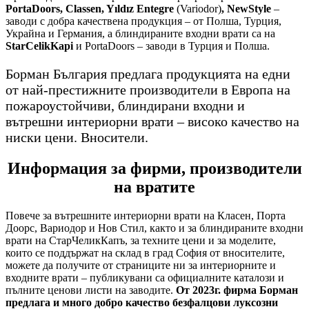
PortaDoors, Classen, Yıldız Entegre
(Variodor)
, NewStyle
–
заводи с добра качествена продукция – от Полша, Турция,
Украйна и Германия, а блиндираните входни врати са на
StarCelikKapi
и PortaDoors – заводи в Турция и Полша.
Борман България предлага продукцията на едни
от най-престижните производители в Европа на
пожароустойчиви, блиндирани входни и
вътрешни интериорни врати – високо качество на
ниски цени. Вносители.
Информация за фирми, производители
на вратите
Повече за вътрешните интериорни врати на Класен, Порта
Доорс, Вариодор и Нов Стил, както и за блиндираните входни
врати на СтарЧеликКапъ, за техните цени и за моделите,
които се поддържат на склад в град София от вносителите,
можете да получите от страниците ни за интериорните и
входните врати – публикувани са официалните каталози и
пълните ценови листи на заводите.
От 2023г. фирма Борман
предлага и много добро качество безфалцови луксозни