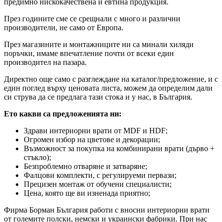
предимно нискокачествена и евтина продукция.
През годините сме се срещнали с много и различни
производители, не само от Европа.
През магазините и монтажниците ни са минали хиляди
поръчки, имаме впечатление почти от всеки един
производител на пазара.
Директно още само с разглеждане на каталог/предложение, и с
един поглед върху ценовата листа, можем да определим дали
си струва да се предлага тази стока и у нас, в България.
Ето какви са предложенията ни:
Здрави интериорни врати от MDF и HDF;
Огромен избор на цветове и декорации;
Възможност за покупка на комбинирани врати (дърво +
стъкло);
Безпроблемно отваряне и затваряне;
Фалцови комплекти, с регулируеми первази;
Прецизен монтаж от обучени специалисти;
Цена, която ще ви изненада приятно;
Фирма Борман България работи с вносни интериорни врати
от големите полски, немски и украински фабрики. При нас