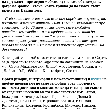
пазаруване) – примерно мебели, кухненско обзавеждане,
дограма, фаянс…стока, която трябва да ползвате дълго
време във Вашия дом:
– След като сте се насочили вече към определен търговец, то
посетете магазина минимум 2 или 3 пъти, изчаквайте вътре
в магазина по 10-20 минути минимум, разглеждайте,
питайте, изчаквайте…и ако продавачите започнат да
„нервничат“, ако „засечете“ неудовлетворен от покупката
си клиент, ако чуете „повишаване на тона“ по телефон –
тогава трябва да си излезете и да изберете друг магазин, на
друг търговец!
Заповядайте в някой от офисите ни или в магазините в София,
за да проверите горното, адресите на магазините на Борман:
ул. „Стоян Михайловски“ 8, 1164 ж.к. Лозенец, София, и ул.
„Дойран“ 9-Б, 1680 ж.к. Белите брези, София.
Врати (входни, интериорни и пожароустойчиви) и
кухни
на
дребно предлагаме не само за София-град, поръчка с
включена доставка и монтаж може да се направи също и
от следните населени места и околностите им:
Антон,
Божурище, Ботевград, Годеч, Горна Малина, Долна баня,
Драгоман, Елин Пелин, Етрополе, Златица, Ихтиман,
Копривщица, Костенец, Костинброд, Мирково, Пирдоп,