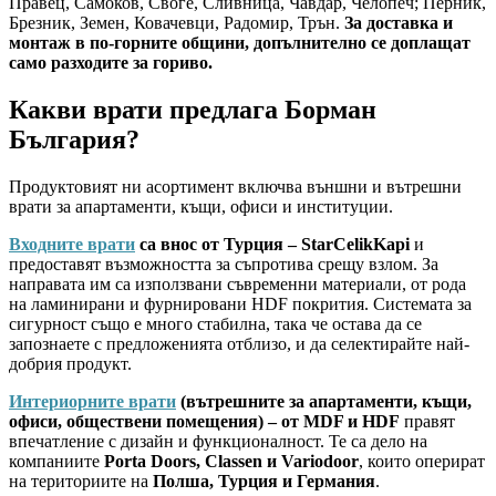
Правец, Самоков, Своге, Сливница, Чавдар, Челопеч; Перник,
Брезник, Земен, Ковачевци, Радомир, Трън.
За доставка и
монтаж в по-горните общини, допълнително се доплащат
само разходите за гориво.
Какви врати предлага Борман
България?
Продуктовият ни асортимент включва външни и вътрешни
врати за апартаменти, къщи, офиси и институции.
Входните врати
са внос от Турция – StarCelikKapi
и
предоставят възможността за съпротива срещу взлом. За
направата им са използвани съвременни материали, от рода
на ламинирани и фурнировани HDF покрития. Системата за
сигурност също е много стабилна, така че остава да се
запознаете с предложенията отблизо, и да селектирайте най-
добрия продукт.
Интериорните врати
(вътрешните за апартаменти, къщи,
офиси, обществени помещения) – от MDF и HDF
правят
впечатление с дизайн и функционалност. Те са дело на
компаниите
Porta Doors, Classen и Variodoor
, които оперират
на териториите на
Полша, Турция и Германия
.