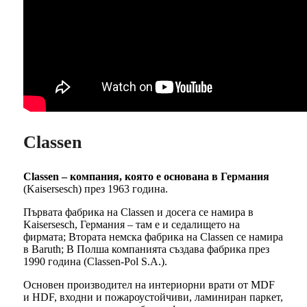
Classen
Classen – компания, която е основана в Германия
(Kaisersesch) през 1963 година.
Първата фабрика на Classen и досега се намира в
Kaisersesch, Германия – там е и седалището на
фирмата; Втората немска фабрика на Classen се намира
в Baruth; В Полша компанията създава фабрика през
1990 година (Classen-Pol S.A.).
Основен производител на интериорни врати от MDF
и HDF, входни и пожароустойчиви, ламиниран паркет,