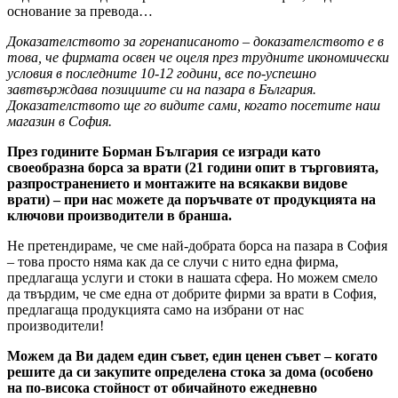
основание за превода…
Доказателството за горенаписаното – доказателството е в
това, че фирмата освен че оцеля през трудните икономически
условия в последните 10-12 години, все по-успешно
завтвърждава позициите си на пазара в България.
Доказателството ще го видите сами, когато посетите наш
магазин в София.
През годините Борман България се изгради като
своеобразна борса за врати (21 години опит в търговията,
разпространението и монтажите на всякакви видове
врати) – при нас можете да поръчвате от продукцията на
ключови производители в бранша.
Не претендираме, че сме най-добрата борса на пазара в София
– това просто няма как да се случи с нито една фирма,
предлагаща услуги и стоки в нашата сфера. Но можем смело
да твърдим, че сме една от добрите фирми за врати в София,
предлагаща продукцията само на избрани от нас
производители!
Можем да Ви дадем един съвет, един ценен съвет – когато
решите да си закупите определена стока за дома (особено
на по-висока стойност от обичайното ежедневно