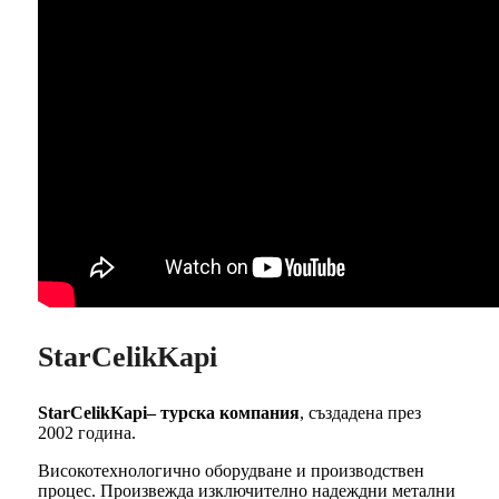
StarCelikKapi
StarCelikKapi– турска компания
, създадена през
2002 година.
Високотехнологично оборудване и производствен
процес. Произвежда изключително надеждни метални