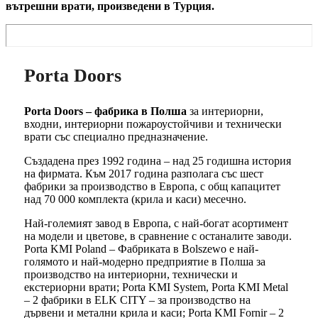
вътрешни врати, произведени в Турция.
Porta Doors
Porta Doors – фабрика в Полша
за интериорни,
входни, интериорни пожароустойчиви и технически
врати със специално предназначение.
Създадена през 1992 година – над 25 годишна история
на фирмата. Към 2017 година разполага със шест
фабрики за производство в Европа, с общ капацитет
над 70 000 комплекта (крила и каси) месечно.
Най-големият завод в Европа, с най-богат асортимент
на модели и цветове, в сравнение с останалите заводи.
Porta KMI Poland – Фабриката в Bolszewo е най-
голямото и най-модерно предприятие в Полша за
производство на интериорни, технически и
екстериорни врати; Porta KMI System, Porta KMI Metal
– 2 фабрики в ELK CITY – за производство на
дървени и метални крила и каси; Porta KMI Fornir – 2