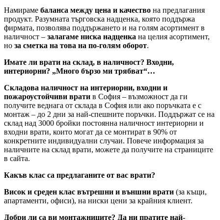
Намираме
баланса между цена и качество
на предлагания
продукт. Разумната търговска надценка, която поддържа
фирмата, позволява поддържането и на голям асортимент в
наличност –
залагаме ниска надценка
на целия асортимент,
но
за сметка на това на по-голям оборот
.
Имате ли врати на склад, в наличност? Входни,
интериорни? „Много бързо ми трябват“…
Складова наличност на интериорни, входни и
пожароустойчиви врати
в София – възможност да ги
получите веднага от склада в София или ако поръчката е с
монтаж – до 2 дни за най-спешните поръчки. Поддържат се на
склад над 3000 бройки постоянна наличност интериорни и
входни врати, които могат да се монтират в 90% от
конкретните индивидуални случаи. Повече информация за
наличните на склад врати, можете да получите на страниците
в сайта.
Какъв клас са предлаганите от вас врати?
Висок и среден клас вътрешни и външни врати
(за къщи,
апартаменти, офиси), на ниски цени за крайния клиент.
Добри ли са ви монтажниците? Да ни пратите най-