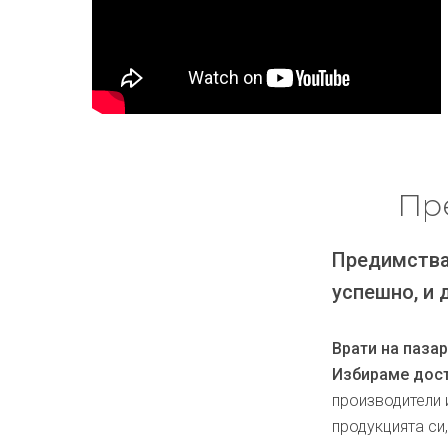
Пр
Предимства
успешно, и 
Врати на паза
Избираме дост
производители 
продукцията си