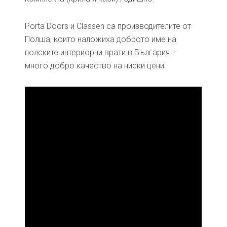
Porta Doors и Classen са производителите от
Полша, които наложиха доброто име на
полските интериорни врати в България –
много добро качество на ниски цени.