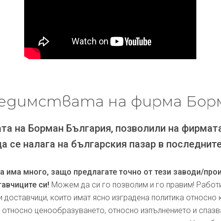
едимствата на фирма Бор
та на Борман България, позволили на фирмат
да се налага на българския пазар в последните
ра има много, защо предлагате точно от тези заводи/про
авчиците си!
Можем да си го позволим и го правим! Работ
и доставчици, които имат ясно изградена политика относно 
, относно ценообразуването, относно изпълнението и спаз