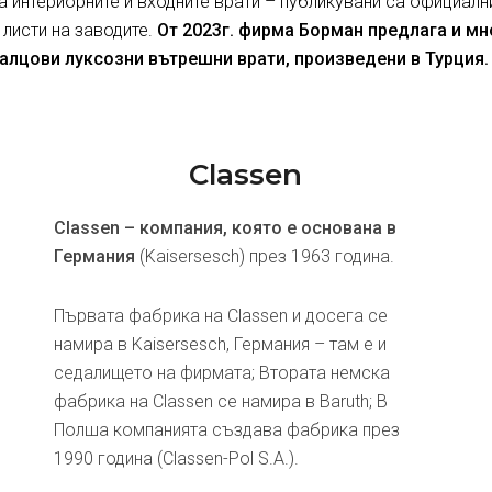
за интериорните и входните врати – публикувани са официалн
 листи на заводите.
От 2023г. фирма Борман предлага и м
алцови луксозни вътрешни врати, произведени в Турция.
Classen
Classen – компания, която е основана в
Германия
(Kaisersesch) през 1963 година.
Първата фабрика на Classen и досега се
намира в Kaisersesch, Германия – там е и
седалището на фирмата; Втората немска
фабрика на Classen се намира в Baruth; В
Полша компанията създава фабрика през
1990 година (Classen-Pol S.A.).