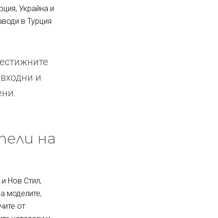
рция, Украйна и
аводи в Турция
рестижните
 входни и
ени.
тели на
и Нов Стил,
за моделите,
чите от