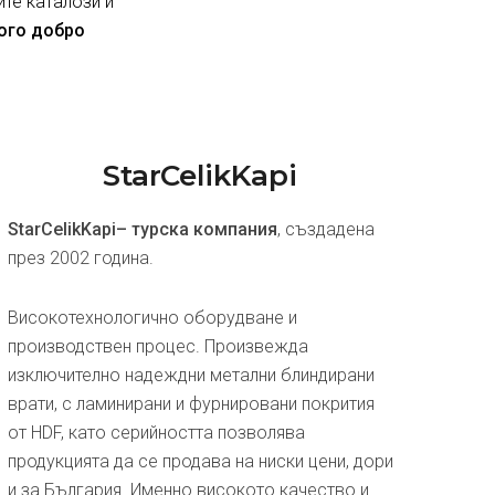
ите каталози и
ного добро
StarCelikKapi
StarCelikKapi– турска компания
, създадена
през 2002 година.
Високотехнологично оборудване и
производствен процес. Произвежда
изключително надеждни метални блиндирани
врати, с ламинирани и фурнировани покрития
от HDF, като серийността позволява
продукцията да се продава на ниски цени, дори
и за България. Именно високото качество и