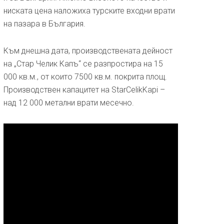
ниската цена наложиха турските входни врати
на пазара в България.
Към днешна дата, производствената дейност
на „Стар Челик Капъ“ се разпростира на 15
000 кв.м., от които 7500 кв.м. покрита площ.
Производствен капацитет на StarCelikKapi –
над 12 000 метални врати месечно.