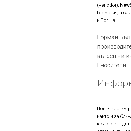
(Variodor)
, New
Германия, а бл
и Полша.
Борман Бълг
производите
вътрешни ин
Вносители.
Информ
Повече за вътр
както и за блин
които се поддъ