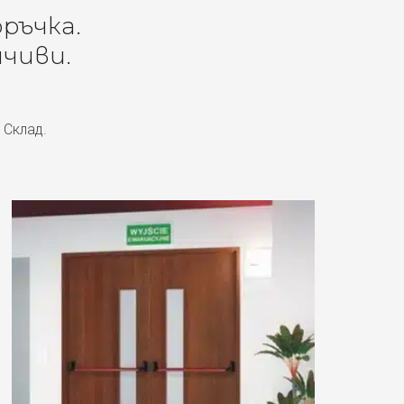
оръчка.
чиви.
 Склад.