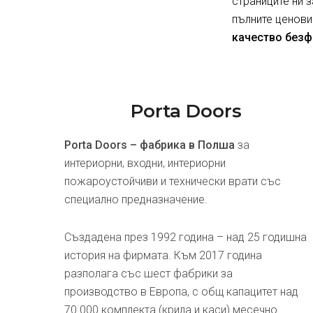
страниците ни 
пълните ценови
качество безф
Porta Doors
Porta Doors – фабрика в Полша
за
интериорни, входни, интериорни
пожароустойчиви и технически врати със
специално предназначение.
Създадена през 1992 година – над 25 годишна
история на фирмата. Към 2017 година
разполага със шест фабрики за
производство в Европа, с общ капацитет над
70 000 комплекта (крила и каси) месечно.