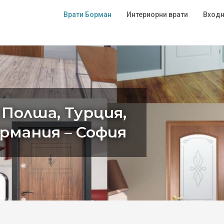
Врати Борман
Интериорни врати
Входн
 Полша, Турция,
ермания – София