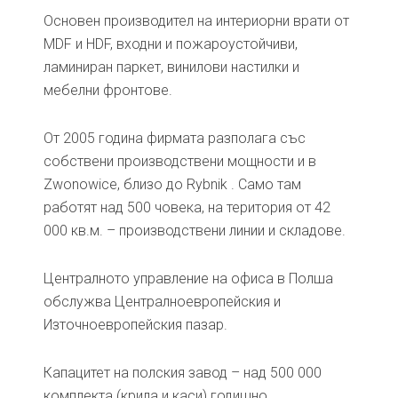
Основен производител на интериорни врати от
MDF и HDF, входни и пожароустойчиви,
ламиниран паркет, винилови настилки и
мебелни фронтове.
От 2005 година фирмата разполага със
собствени производствени мощности и в
Zwonowice, близо до Rybnik . Само там
работят над 500 човека, на територия от 42
000 кв.м. – производствени линии и складове.
Централното управление на офиса в Полша
обслужва Централноевропейския и
Източноевропейския пазар.
Капацитет на полския завод – над 500 000
комплекта (крила и каси) годишно.