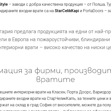
Style
– заводи с добра качествена продукция – от Полша, Ту
индираните входни врати са на
StarCelikKapi
и PortaDoors – з
ария предлага продукцията на едни от най-п
ли в Европа на пожароустойчиви, блиндирани
териорни врати – високо качество на ниски ц
ация за фирми, производи
вратите
ешните интериорни врати на Класен, Порта Доорс, Вариодор 
дираните входни врати на СтарЧеликКапъ, за техните цени и 
ржат на склад в град София от вносителите, можете да полу