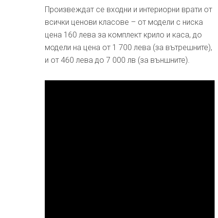
Произвеждат се входни и интериорни врати от
всички ценови класове – от модели с ниска
цена 160 лева за комплект крило и каса, до
модели на цена от 1 700 лева (за вътрешните),
и от 460 лева до 7 000 лв (за външните).