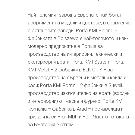
Най-големият завод в Европа, с най-богат
асортимент на модели и цветове, в сравнение
с останалите заводи. Porta KMI Poland –
Фабриката в Bolszewo е най-голямото и най-
модерно предприятие в Полша за
производство на интериорни, технически и
екстериорни врати; Porta KMI System, Porta
KMI Metal – 2 фабрики в ELK CITY – за
производство на дървени и метални крила и
каси; Porta KMI Fornir – 2 фабрики в Suwalki –
производство изключително на врати (входни
и интериорни) от масив и фурнир; Porta KMI
Romania – фабрика в Arad – произвежда и
крила, и каси – от MDF и HDF. Част от стоката
за България е оттам.