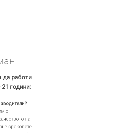
ман
а да работи
 21 години:
изводители?
им с
качеството на
ване сроковете