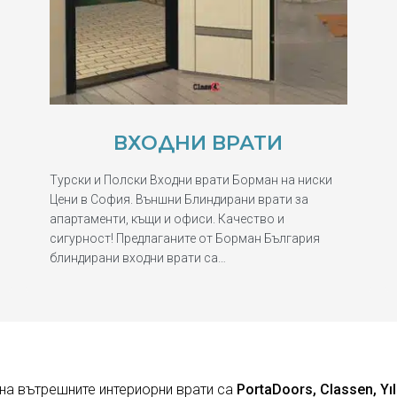
ВХОДНИ ВРАТИ
Турски и Полски Входни врати Борман на ниски
Цени в София. Външни Блиндирани врати за
апартаменти, къщи и офиси. Качество и
сигурност! Предлаганите от Борман България
блиндирани входни врати са…
на вътрешните интериорни врати са
PortaDoors, Classen, Yıl