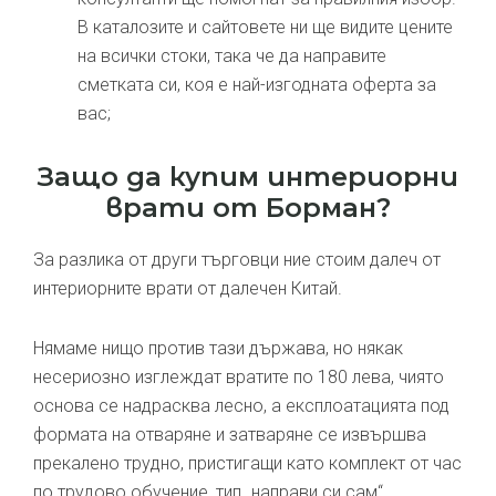
В каталозите и сайтовете ни ще видите цените
на всички стоки, така че да направите
сметката си, коя е най-изгодната оферта за
вас;
Защо да купим интериорни
врати от Борман?
За разлика от други търговци ние стоим далеч от
интериорните врати от далечен Китай.
Нямаме нищо против тази държава, но някак
несериозно изглеждат вратите по 180 лева, чиято
основа се надрасква лесно, а експлоатацията под
формата на отваряне и затваряне се извършва
прекалено трудно, пристигащи като комплект от час
по трудово обучение, тип „направи си сам“.