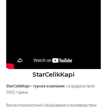
StarCelikKapi
StarCelikKapi– турска компания
, създадена през
2002 година.
Високотехнологично оборудване и производствен