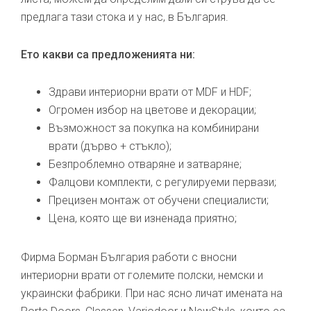
предлага тази стока и у нас, в България.
Ето какви са предложенията ни:
Здрави интериорни врати от MDF и HDF;
Огромен избор на цветове и декорации;
Възможност за покупка на комбинирани
врати (дърво + стъкло);
Безпроблемно отваряне и затваряне;
Фалцови комплекти, с регулируеми первази;
Прецизен монтаж от обучени специалисти;
Цена, която ще ви изненада приятно;
Фирма Борман България работи с вносни
интериорни врати от големите полски, немски и
украински фабрики. При нас ясно личат имената на