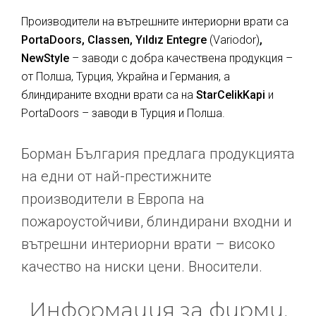
Производители на вътрешните интериорни врати са
PortaDoors, Classen, Yıldız Entegre
(Variodor)
,
NewStyle
– заводи с добра качествена продукция –
от Полша, Турция, Украйна и Германия, а
блиндираните входни врати са на
StarCelikKapi
и
PortaDoors – заводи в Турция и Полша.
Борман България предлага продукцията
на едни от най-престижните
производители в Европа на
пожароустойчиви, блиндирани входни и
вътрешни интериорни врати – високо
качество на ниски цени. Вносители.
Информация за фирми,