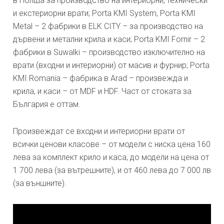
в Полша за производство на интериорни, технически
и екстериорни врати; Porta KMI System, Porta KMI
Metal – 2 фабрики в ELK CITY – за производство на
дървени и метални крила и каси; Porta KMI Fornir – 2
фабрики в Suwalki – производство изключително на
врати (входни и интериорни) от масив и фурнир; Porta
KMI Romania – фабрика в Arad – произвежда и
крила, и каси – от MDF и HDF. Част от стоката за
България е оттам.
Произвеждат се входни и интериорни врати от
всички ценови класове – от модели с ниска цена 160
лева за комплект крило и каса, до модели на цена от
1 700 лева (за вътрешните), и от 460 лева до 7 000 лв
(за външните).