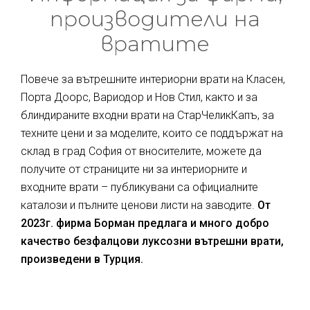
производители на
вратите
Повече за вътрешните интериорни врати на Класен,
Порта Доорс, Вариодор и Нов Стил, както и за
блиндираните входни врати на СтарЧеликКапъ, за
техните цени и за моделите, които се поддържат на
склад в град София от вносителите, можете да
получите от страниците ни за интериорните и
входните врати – публикувани са официалните
каталози и пълните ценови листи на заводите.
От
2023г. фирма Борман предлага и много добро
качество безфалцови луксозни вътрешни врати,
произведени в Турция.