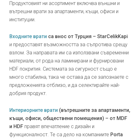
Продуктовият ни асортимент включва външни и
вътрешни врати за апартаменти, къщи, офиси и
институции.
Входните врати
са внос от Турция – StarCelikKapi
и предоставят възможността за съпротива срещу
взлом. За направата им са използвани съвременни
материали, от рода на ламинирани и фурнировани
HDF покрития. Системата за сигурност също е
много стабилна, така че остава да се запознаете с
предложенията отблизо, и да селектирайте най-
добрия продукт.
Интериорните врати
(вътрешните за апартаменти,
къщи, офиси, обществени помещения) – от MDF
и HDF
правят впечатление с дизайн и
функционалност. Те са дело на компаниите
Porta