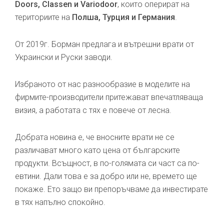
Doors, Classen и Variodoor
, които оперират на
териториите на
Полша, Турция и Германия
.
От 2019г. Борман предлага и вътрешни врати от
Украински и Руски заводи.
Избраното от нас разнообразие в моделите на
фирмите-производители притежават впечатляваща
визия, а работата с тях е повече от лесна.
Добрата новина е, че вносните врати не се
различават много като цена от българските
продукти. Всъщност, в по-голямата си част са по-
евтини. Дали това е за добро или не, времето ще
покаже. Ето защо ви препоръчваме да инвестирате
в тях напълно спокойно.