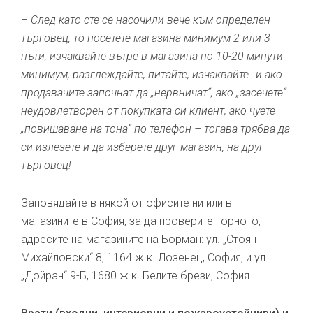
– След като сте се насочили вече към определен
търговец, то посетете магазина минимум 2 или 3
пъти, изчаквайте вътре в магазина по 10-20 минути
минимум, разглеждайте, питайте, изчаквайте…и ако
продавачите започнат да „нервничат“, ако „засечете“
неудовлетворен от покупката си клиент, ако чуете
„повишаване на тона“ по телефон – тогава трябва да
си излезете и да изберете друг магазин, на друг
търговец!
Заповядайте в някой от офисите ни или в
магазините в София, за да проверите горното,
адресите на магазините на Борман: ул. „Стоян
Михайловски“ 8, 1164 ж.к. Лозенец, София, и ул.
„Дойран“ 9-Б, 1680 ж.к. Белите брези, София.