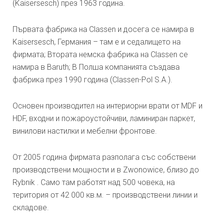
(Kaisersesch) през 1963 година.
Първата фабрика на Classen и досега се намира в
Kaisersesch, Германия – там е и седалището на
фирмата; Втората немска фабрика на Classen се
намира в Baruth; В Полша компанията създава
фабрика през 1990 година (Classen-Pol S.A.).
Основен производител на интериорни врати от MDF и
HDF, входни и пожароустойчиви, ламиниран паркет,
винилови настилки и мебелни фронтове.
От 2005 година фирмата разполага със собствени
производствени мощности и в Zwonowice, близо до
Rybnik . Само там работят над 500 човека, на
територия от 42 000 кв.м. – производствени линии и
складове.