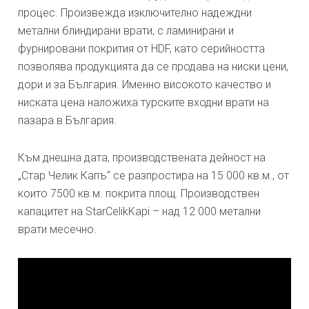
процес. Произвежда изключително надеждни
метални блиндирани врати, с ламинирани и
фурнировани покрития от HDF, като серийността
позволява продукцията да се продава на ниски цени,
дори и за България. Именно високото качество и
ниската цена наложиха турските входни врати на
пазара в България.
Към днешна дата, производствената дейност на
„Стар Челик Капъ“ се разпростира на 15 000 кв.м., от
които 7500 кв.м. покрита площ. Производствен
капацитет на StarCelikKapi – над 12 000 метални
врати месечно.