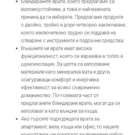
Блиндираните врати, които предлагаме са
взломоустойчиви, а това е най-важната
причина да ги изберете. Предлагаме продукти
с двойно, тройно и дори четворно заключване,
което изключително трудно се поддава на
отваряне с инструменти и подръчни средства;
Външните ни врати имат висока
функционалност, която се изразява в топло и
шумоизолация. За целта са използвани
материали като минерална вата и други,
осигуряващи комфорт и енергийна
ефективност за всяко съвременно
домакинство. По-голямата част от
предлаганите блиндирани врати, могат да се
използват и като външни за къща;
Ако търсите подходящата врата за
апартамент, вила, къща или офис, то нашите
консултанти ще помогнат за правилния избор.