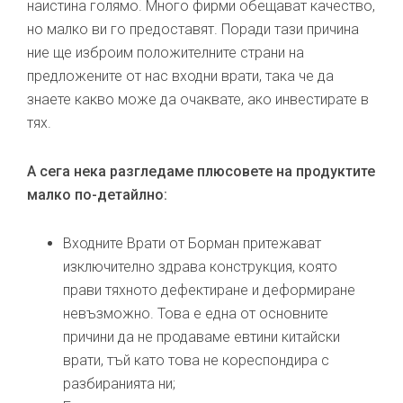
наистина голямо. Много фирми обещават качество,
но малко ви го предоставят. Поради тази причина
ние ще изброим положителните страни на
предложените от нас входни врати, така че да
знаете какво може да очаквате, ако инвестирате в
тях.
А сега нека разгледаме плюсовете на продуктите
малко по-детайлно:
Входните Врати от Борман притежават
изключително здрава конструкция, която
прави тяхното дефектиране и деформиране
невъзможно. Това е една от основните
причини да не продаваме евтини китайски
врати, тъй като това не кореспондира с
разбиранията ни;