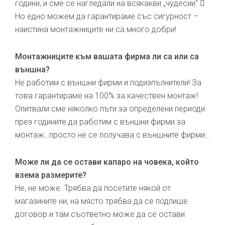
години, и сме се нагледали на всякакви „чудесии“ 
Но едно можем да гарантираме със сигурност –
наистина монтажниците ни са много добри!
Монтажниците към вашата фирма ли са или са
външна?
Не работим с външни фирми и подизпълнители! За
това гарантираме на 100% за качествен монтаж!
Опитвали сме няколко пъти за определени периоди
през годините да работим с външни фирми за
монтаж…просто не се получава с външните фирми…
Може ли да се остави капаро на човека, който
взема размерите?
Не, не може. Трябва да посетите някой от
магазините ни, на място трябва да се подпише
договор и там съответно може да се остави