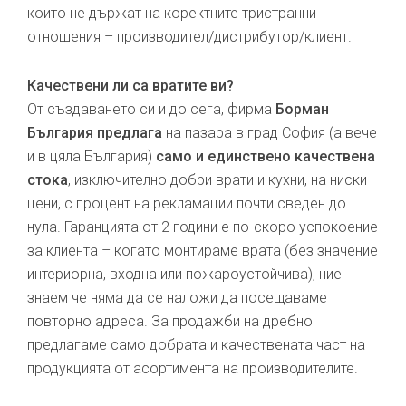
които не държат на коректните тристранни
отношения – производител/дистрибутор/клиент.
Качествени ли са вратите ви?
От създаването си и до сега, фирма
Борман
България предлага
на пазара в град София (а вече
и в цяла България)
само и единствено качествена
стока
, изключително добри врати и кухни, на ниски
цени, с процент на рекламации почти сведен до
нула. Гаранцията от 2 години е по-скоро успокоение
за клиента – когато монтираме врата (без значение
интериорна, входна или пожароустойчива), ние
знаем че няма да се наложи да посещаваме
повторно адреса. За продажби на дребно
предлагаме само добрата и качествената част на
продукцията от асортимента на производителите.