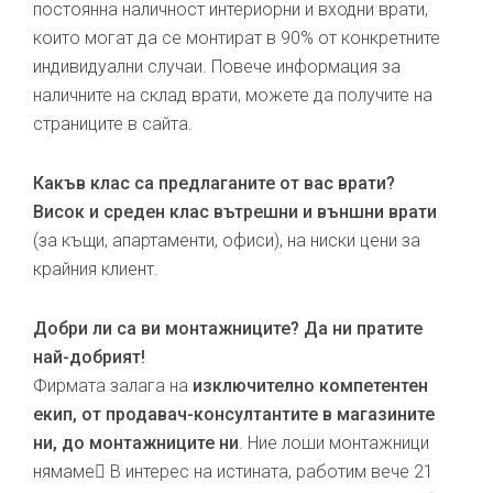
постоянна наличност интериорни и входни врати,
които могат да се монтират в 90% от конкретните
индивидуални случаи. Повече информация за
наличните на склад врати, можете да получите на
страниците в сайта.
Какъв клас са предлаганите от вас врати?
Висок и среден клас вътрешни и външни врати
(за къщи, апартаменти, офиси), на ниски цени за
крайния клиент.
Добри ли са ви монтажниците? Да ни пратите
най-добрият!
Фирмата залага на
изключително компетентен
екип, от продавач-консултантите в магазините
ни, до монтажниците ни
. Ние лоши монтажници
нямаме В интерес на истината, работим вече 21