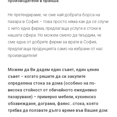
производители в бранша.
Не претендираме, че сме най-добрата борса на
пазара в София – това просто няма как да се случи
с нито една фирма, предлагаща услуги и стоки в
нашата сфера. Но можем смело да твърдим, че
сме една от добрите фирми за врати в София,
предлагаща продукцията само на избрани от нас
производители!
Можем да Ви дадем един съвет, един ценен
съвет – когато решите да си закупите
определена стока за дома (особено на по-
висока стойност от обичайното ежедневно
пазаруване) – примерно мебели, кухненско
обзавеждане, дограма, фаянс…стока, която
трябва да ползвате дълго време във Вашия дом: