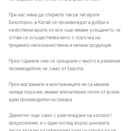
При нас няма да откриете такъв тип врати.
Безспорно, в Китай се произвеждат и добри и
качествени врати, но все още имаме усещането, че
оттам се осъществява внос с поръчка на
предимно нискокачествена и евтина продукция.
През годините сме се срещнали с много и различни
производители, не само от Европа.
През магазините и монтажниците ни са минали
хиляди поръчки, имаме впечатление почти от всеки
един производител на пазара.
Директно още само с разглеждане на каталог/
предложение, и с един поглед върху ценовата
листа, можем да определим дали си струва да се