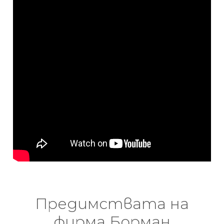
Предимствата на
фирма Борман