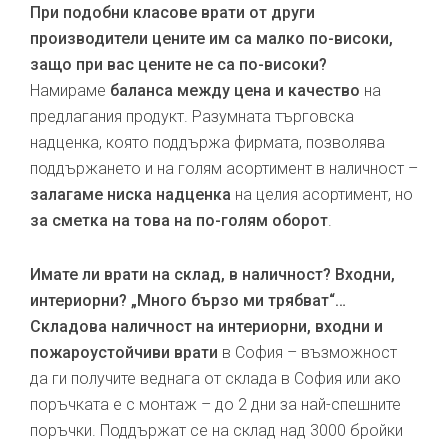
При подобни класове врати от други
производители цените им са малко по-високи,
защо при вас цените не са по-високи?
Намираме
баланса между цена и качество
на
предлагания продукт. Разумната търговска
надценка, която поддържа фирмата, позволява
поддържането и на голям асортимент в наличност –
залагаме ниска надценка
на целия асортимент, но
за сметка на това на по-голям оборот
.
Имате ли врати на склад, в наличност? Входни,
интериорни? „Много бързо ми трябват“…
Складова наличност на интериорни, входни и
пожароустойчиви врати
в София – възможност
да ги получите веднага от склада в София или ако
поръчката е с монтаж – до 2 дни за най-спешните
поръчки. Поддържат се на склад над 3000 бройки