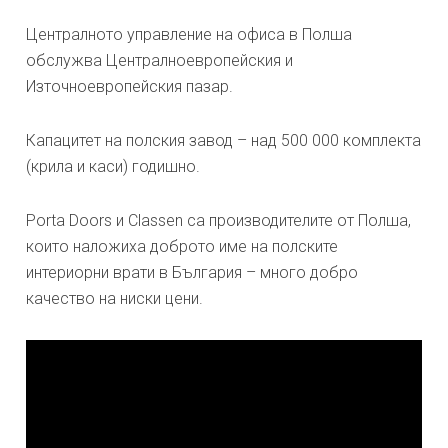
Централното управление на офиса в Полша
обслужва Централноевропейския и
Източноевропейския пазар.
Капацитет на полския завод – над 500 000 комплекта
(крила и каси) годишно.
Porta Doors и Classen са производителите от Полша,
които наложиха доброто име на полските
интериорни врати в България – много добро
качество на ниски цени.