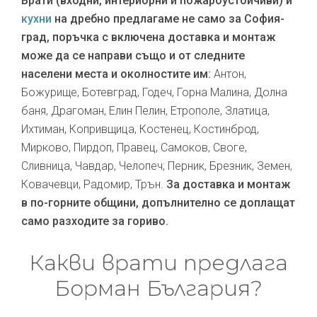
Врати (входни, интериорни и пожароустойчиви) и
кухни
на дребно предлагаме не само за София-
град, поръчка с включена доставка и монтаж
може да се направи също и от следните
населени места и околностите им:
Антон,
Божурище, Ботевград, Годеч, Горна Малина, Долна
баня, Драгоман, Елин Пелин, Етрополе, Златица,
Ихтиман, Копривщица, Костенец, Костинброд,
Мирково, Пирдоп, Правец, Самоков, Своге,
Сливница, Чавдар, Челопеч; Перник, Брезник, Земен,
Ковачевци, Радомир, Трън.
За доставка и монтаж
в по-горните общини, допълнително се доплащат
само разходите за гориво.
Какви врати предлага
Борман България?