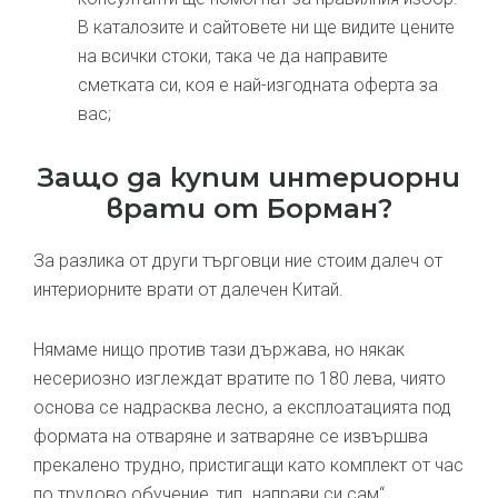
В каталозите и сайтовете ни ще видите цените
на всички стоки, така че да направите
сметката си, коя е най-изгодната оферта за
вас;
Защо да купим интериорни
врати от Борман?
За разлика от други търговци ние стоим далеч от
интериорните врати от далечен Китай.
Нямаме нищо против тази държава, но някак
несериозно изглеждат вратите по 180 лева, чиято
основа се надрасква лесно, а експлоатацията под
формата на отваряне и затваряне се извършва
прекалено трудно, пристигащи като комплект от час
по трудово обучение, тип „направи си сам“.