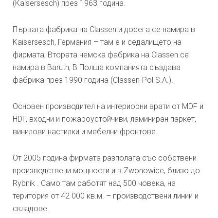
(Kaisersesch) през 1963 година.
Първата фабрика на Classen и досега се намира в
Kaisersesch, Германия – там е и седалището на
фирмата; Втората немска фабрика на Classen се
намира в Baruth; В Полша компанията създава
фабрика през 1990 година (Classen-Pol S.A.).
Основен производител на интериорни врати от MDF и
HDF, входни и пожароустойчиви, ламиниран паркет,
винилови настилки и мебелни фронтове.
От 2005 година фирмата разполага със собствени
производствени мощности и в Zwonowice, близо до
Rybnik . Само там работят над 500 човека, на
територия от 42 000 кв.м. – производствени линии и
складове.