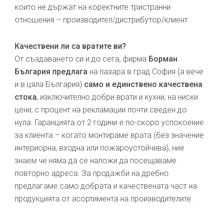
които не държат на коректните тристранни
отношения – производител/дистрибутор/клиент.
Качествени ли са вратите ви?
От създаването си и до сега, фирма
Борман
България предлага
на пазара в град София (а вече
и в цяла България)
само и единствено качествена
стока
, изключително добри врати и кухни, на ниски
цени, с процент на рекламации почти сведен до
нула. Гаранцията от 2 години е по-скоро успокоение
за клиента – когато монтираме врата (без значение
интериорна, входна или пожароустойчива), ние
знаем че няма да се наложи да посещаваме
повторно адреса. За продажби на дребно
предлагаме само добрата и качествената част на
продукцията от асортимента на производителите.