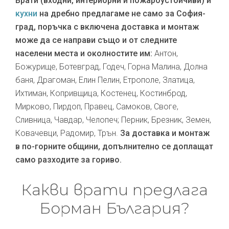
Врати (входни, интериорни и пожароустойчиви) и
кухни
на дребно предлагаме не само за София-
град, поръчка с включена доставка и монтаж
може да се направи също и от следните
населени места и околностите им:
Антон,
Божурище, Ботевград, Годеч, Горна Малина, Долна
баня, Драгоман, Елин Пелин, Етрополе, Златица,
Ихтиман, Копривщица, Костенец, Костинброд,
Мирково, Пирдоп, Правец, Самоков, Своге,
Сливница, Чавдар, Челопеч; Перник, Брезник, Земен,
Ковачевци, Радомир, Трън.
За доставка и монтаж
в по-горните общини, допълнително се доплащат
само разходите за гориво.
Какви врати предлага
Борман България?