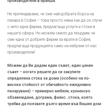
производители в бранша.
Не претендираме, че сме най-добрата борса на
пазара в София – това просто няма как да се случи
с нито една фирма, предлагаща услуги и стоки в
нашата сфера. Но можем смело да твърдим, че
сме една от добрите фирми за врати в София,
предлагаща продукцията само на избрани от нас
производители!
Можем да Ви дадем един съвет, един ценен
съвет – когато решите да си закупите
определена стока за дома (особено на по-
висока стойност от обичайното ежедневно
пазаруване) – примерно мебели, кухненско
обзавеждане, дограма, фаянс…стока, която
трябва да ползвате дълго време във Вашия дом: