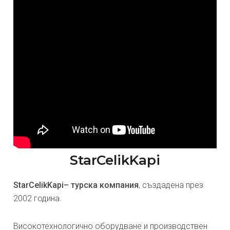
StarCelikKapi
StarCelikKapi– турска компания
, създадена през
2002 година.
Високотехнологично оборудване и производствен