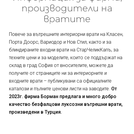
производители на
вратите
Повече за вътрешните интериорни врати на Класен,
Порта Доорс, Вариодор и Нов Стил, както и за
блиндираните входни врати на СтарЧеликКапъ, за
техните цени и за моделите, които се поддържат на
склад в град София от вносителите, можете да
получите от страниците ни за интериорните и
входните врати – публикувани са официалните
каталози и пълните ценови листи на заводите.
От
2023г. фирма Борман предлага и много добро
качество безфалцови луксозни вътрешни врати,
произведени в Турция.