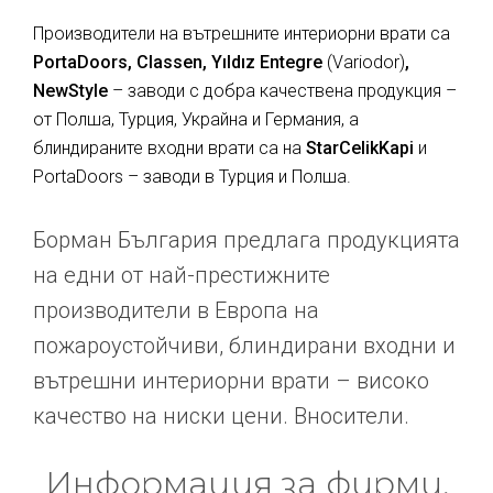
Производители на вътрешните интериорни врати са
PortaDoors, Classen, Yıldız Entegre
(Variodor)
,
NewStyle
– заводи с добра качествена продукция –
от Полша, Турция, Украйна и Германия, а
блиндираните входни врати са на
StarCelikKapi
и
PortaDoors – заводи в Турция и Полша.
Борман България предлага продукцията
на едни от най-престижните
производители в Европа на
пожароустойчиви, блиндирани входни и
вътрешни интериорни врати – високо
качество на ниски цени. Вносители.
Информация за фирми,