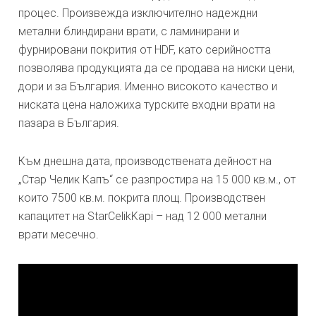
процес. Произвежда изключително надеждни
метални блиндирани врати, с ламинирани и
фурнировани покрития от HDF, като серийността
позволява продукцията да се продава на ниски цени,
дори и за България. Именно високото качество и
ниската цена наложиха турските входни врати на
пазара в България.
Към днешна дата, производствената дейност на
„Стар Челик Капъ“ се разпростира на 15 000 кв.м., от
които 7500 кв.м. покрита площ. Производствен
капацитет на StarCelikKapi – над 12 000 метални
врати месечно.