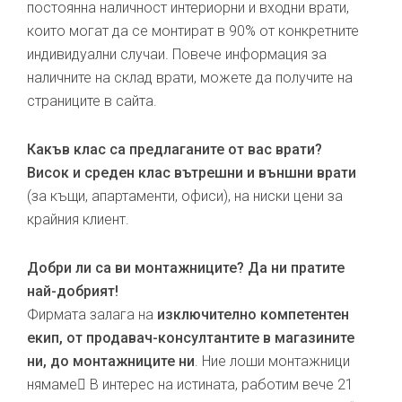
постоянна наличност интериорни и входни врати,
които могат да се монтират в 90% от конкретните
индивидуални случаи. Повече информация за
наличните на склад врати, можете да получите на
страниците в сайта.
Какъв клас са предлаганите от вас врати?
Висок и среден клас вътрешни и външни врати
(за къщи, апартаменти, офиси), на ниски цени за
крайния клиент.
Добри ли са ви монтажниците? Да ни пратите
най-добрият!
Фирмата залага на
изключително компетентен
екип, от продавач-консултантите в магазините
ни, до монтажниците ни
. Ние лоши монтажници
нямаме В интерес на истината, работим вече 21