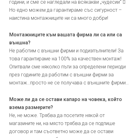
години, и сме се нагледали на всякакви „чудесии“ 
Но едно можем да гарантираме със сигурност –
наистина монтажниците ни са много добри!
Монтажниците към вашата фирма ли са или са
външна?
Не работим с външни фирми и подизпълнители! За
това гарантираме на 100% за качествен монтаж!
Опитвали сме няколко пъти за определени периоди
през годините да работим с външни фирми за
монтаж…просто не се получава с външните фирми…
Може ли да се остави капаро на човека, който
взема размерите?
Не, не може. Трябва да посетите някой от
магазините ни, на място трябва да се подпише
договор и там съответно може да се остави