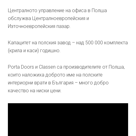
Централното управление на офиса в Полша
обслужва Централноевропейския и
Източноевропейския пазар.
Капацитет на полския завод – над 500 000 комплекта
(крила и каси) годишно.
Porta Doors и Classen са производителите от Полша,
които наложиха доброто име на полските
интериорни врати в България – много добро
качество на ниски цени.