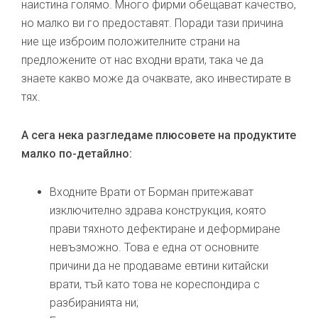
наистина голямо. Много фирми обещават качество,
но малко ви го предоставят. Поради тази причина
ние ще изброим положителните страни на
предложените от нас входни врати, така че да
знаете какво може да очаквате, ако инвестирате в
тях.
А сега нека разгледаме плюсовете на продуктите
малко по-детайлно:
Входните Врати от Борман притежават
изключително здрава конструкция, която
прави тяхното дефектиране и деформиране
невъзможно. Това е една от основните
причини да не продаваме евтини китайски
врати, тъй като това не кореспондира с
разбиранията ни;