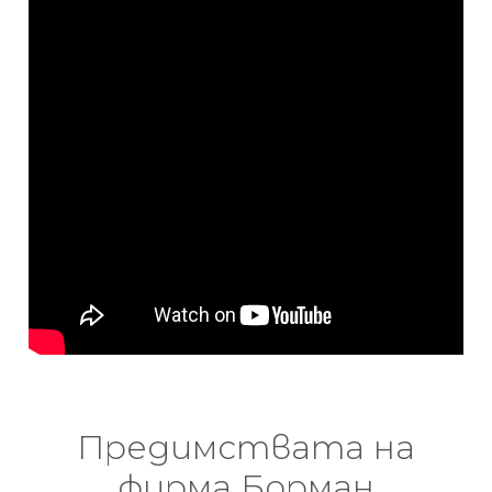
Предимствата на
фирма Борман