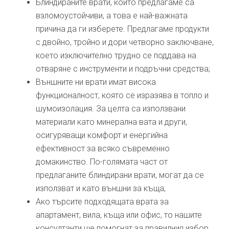
Блиндираните врати, които предлагаме са
взломоустойчиви, а това е най-важната
причина да ги изберете. Предлагаме продукти
с двойно, тройно и дори четворно заключване,
което изключително трудно се поддава на
отваряне с инструменти и подръчни средства;
Външните ни врати имат висока
функционалност, която се изразява в топло и
шумоизолация. За целта са използвани
материали като минерална вата и други,
осигуряващи комфорт и енергийна
ефективност за всяко съвременно
домакинство. По-голямата част от
предлаганите блиндирани врати, могат да се
използват и като външни за къща;
Ако търсите подходящата врата за
апартамент, вила, къща или офис, то нашите
консултанти ще помогнат за правилния избор.