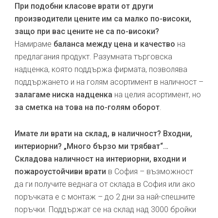
При подобни класове врати от други
производители цените им са малко по-високи,
защо при вас цените не са по-високи?
Намираме
баланса между цена и качество
на
предлагания продукт. Разумната търговска
надценка, която поддържа фирмата, позволява
поддържането и на голям асортимент в наличност –
залагаме ниска надценка
на целия асортимент, но
за сметка на това на по-голям оборот
.
Имате ли врати на склад, в наличност? Входни,
интериорни? „Много бързо ми трябват“…
Складова наличност на интериорни, входни и
пожароустойчиви врати
в София – възможност
да ги получите веднага от склада в София или ако
поръчката е с монтаж – до 2 дни за най-спешните
поръчки. Поддържат се на склад над 3000 бройки