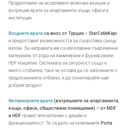
Продуктовият ни асортимент включва външни и
вътрешни врати за апартаменти, къщи, офиси и
институции.
Входните врати
са внос от Турция – StarCelikKapi
и предоставят възможността за съпротива срещу
взлом. За направата им са използвани съвременни
материали, от рода на ламинирани и фурнировани
HDF покрития. Системата за сигурност също е
много стабилна, така че остава да се запознаете с
предложенията отблизо, и да селектирайте най-
добрия продукт.
Интериорните врати
(вътрешните за апартаменти,
къщи, офиси, обществени помещения) – от MDF
и HDF
правят впечатление с дизайн и
функционалност. Те са дело на компаниите
Porta