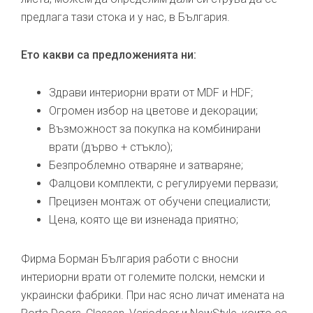
предлага тази стока и у нас, в България.
Ето какви са предложенията ни:
Здрави интериорни врати от MDF и HDF;
Огромен избор на цветове и декорации;
Възможност за покупка на комбинирани
врати (дърво + стъкло);
Безпроблемно отваряне и затваряне;
Фалцови комплекти, с регулируеми первази;
Прецизен монтаж от обучени специалисти;
Цена, която ще ви изненада приятно;
Фирма Борман България работи с вносни
интериорни врати от големите полски, немски и
украински фабрики. При нас ясно личат имената на