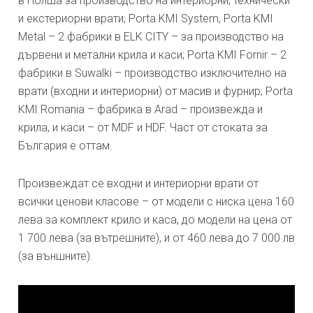
в Полша за производство на интериорни, технически
и екстериорни врати; Porta KMI System, Porta KMI
Metal – 2 фабрики в ELK CITY – за производство на
дървени и метални крила и каси; Porta KMI Fornir – 2
фабрики в Suwalki – производство изключително на
врати (входни и интериорни) от масив и фурнир; Porta
KMI Romania – фабрика в Arad – произвежда и
крила, и каси – от MDF и HDF. Част от стоката за
България е оттам.
Произвеждат се входни и интериорни врати от
всички ценови класове – от модели с ниска цена 160
лева за комплект крило и каса, до модели на цена от
1 700 лева (за вътрешните), и от 460 лева до 7 000 лв
(за външните).