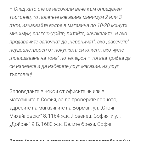
– След като сте се насочили вече към определен
търговец, то посетете магазина минимум 2 или 3
пъти, изчаквайте вътре в магазина по 10-20 минути
минимум, разглеждайте, питайте, изчаквайте…и ако
продавачите започнат да „нервничат“, ако „засечете“
неудовлетворен от покупката си клиент, ако чуете
„повишаване на тона“ по телефон – тогава трябва да
си излезете и да изберете друг магазин, на друг
търговец!
Заповядайте в някой от офисите ни или в
магазините в София, за да проверите горното,
адресите на магазините на Борман: ул. „Стоян
Михайловски“ 8, 1164 ж.к. Лозенец, София, и ул.
„Дойран“ 9-Б, 1680 ж.к. Белите брези, София.