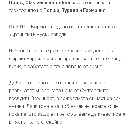
Doors, Classen и Variodoor
, които оперират на
териториите на
Полша, Турция и Германия
.
От 2019г. Борман предлага и вътрешни врати от
Украински и Руски заводи.
Избраното от нас разнообразие в моделите на
фирмите-производители притежават впечатляваща
визия, а работата с тях е повече от лесна.
Добрата новина е, че вносните врати не се
различават много като цена от българските
продукти. Всъщност, в по-голямата си част са по-
евтини. Дали това е за добро или не, времето ще
покаже. Ето защо ви препоръчваме да инвестирате
в тях напълно спокойно.