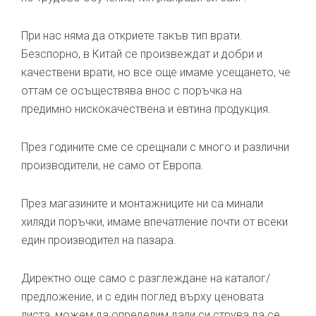
При нас няма да откриете такъв тип врати.
Безспорно, в Китай се произвеждат и добри и
качествени врати, но все още имаме усещането, че
оттам се осъществява внос с поръчка на
предимно нискокачествена и евтина продукция.
През годините сме се срещнали с много и различни
производители, не само от Европа.
През магазините и монтажниците ни са минали
хиляди поръчки, имаме впечатление почти от всеки
един производител на пазара.
Директно още само с разглеждане на каталог/
предложение, и с един поглед върху ценовата
листа, можем да определим дали си струва да се