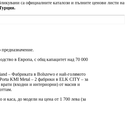
убликувани са официалните каталози и пълните ценови листи на
Турция.
 предназначение.
одство в Европа, с общ капацитет над 70 000
oland – Фабриката в Bolszewo е най-голямото
Porta KMI Metal – 2 фабрики в ELK CITY – за
 врати (входни и интериорни) от масив и
оттам.
и каса, до модели на цена от 1 700 лева (за