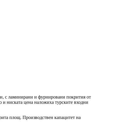
и, с ламинирани и фурнировани покрития от
во и ниската цена наложиха турските входни
окрита площ. Производствен капацитет на