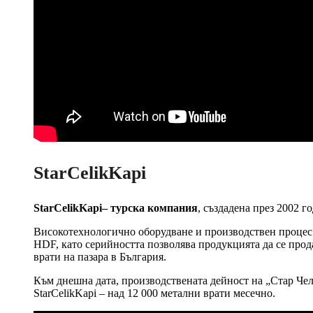
StarCelikKapi
StarCelikKapi– турска компания
, създадена през 2002 г
Високотехнологично оборудване и производствен процес
HDF, като серийността позволява продукцията да се прод
врати на пазара в България.
Към днешна дата, производствената дейност на „Стар Чели
StarCelikKapi – над 12 000 метални врати месечно.