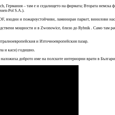
sch, Германия – там е и седалището на фирмата; Втората немска ф
sen-Pol S.A.).
F, входни и пожароустойчиви, ламиниран паркет, винилови нас
ствени мощности и в Zwonowice, близо до Rybnik . Само там раб
тралноевропейския и Източноевропейския пазар.
ла и каси) годишно.
то наложиха доброто име на полските интериорни врати в Българи