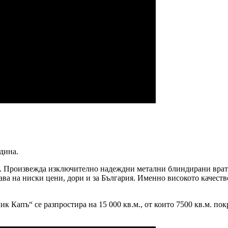
одина.
. Произвежда изключително надеждни метални блиндирани врат
ава на ниски цени, дори и за България. Именно високото качест
к Капъ“ се разпростира на 15 000 кв.м., от които 7500 кв.м. п