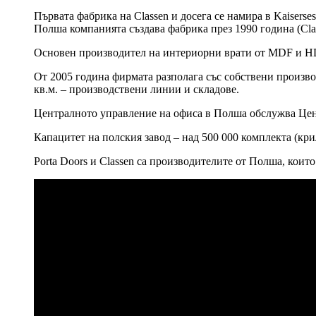
Първата фабрика на Classen и досега се намира в Kaiserse
Полша компанията създава фабрика през 1990 година (Clas
Основен производител на интериорни врати от MDF и HD
От 2005 година фирмата разполага със собствени производ
кв.м. – производствени линии и складове.
Централното управление на офиса в Полша обслужва Цен
Капацитет на полския завод – над 500 000 комплекта (кри
Porta Doors и Classen са производителите от Полша, кои