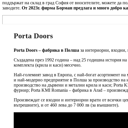
поддържат на склад в град София от вносителите, можете да п
заводите.
От 2023г. фирма Борман предлага и много добро к
Porta Doors
Porta Doors – фабрика в Полша
за интериорни, входни,
Създадена през 1992 година – над 25 годишна история на
комплекта (крила и каси) месечно.
Най-големият завод в Европа, с най-богат асортимент на 
и най-модерно предприятие в Полша за производство на и
производство на дървени и метални крила и каси; Porta K
фурнир; Porta KMI Romania – фабрика в Arad – произвежда
Произвеждат се входни и интериорни врати от всички цено
вътрешните), и от 460 лева до 7 000 лв (за външните).