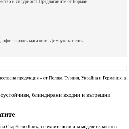
ество и сигурност! Предлаганите от Борман
 офис сгради, магазини. Димоуплътнени.
ачествена продукция – от Полша, Турция, Украйна и Германия, а
роустойчиви, блиндирани входни и вътрешни
атите
на СтарЧеликКапъ, за техните цени и за моделите, които се