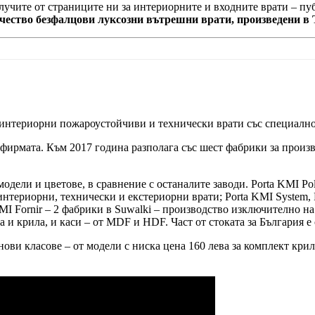
олучите от страниците ни за интериорните и входните врати – п
ачество безфалцови луксозни вътрешни врати, произведени в 
 интериорни пожароустойчиви и технически врати със специално
 фирмата. Към 2017 година разполага със шест фабрики за произв
модели и цветове, в сравнение с останалите заводи. Porta KMI P
нтериорни, технически и екстериорни врати; Porta KMI System, 
MI Fornir – 2 фабрики в Suwalki – производство изключително на
 и крила, и каси – от MDF и HDF. Част от стоката за България е 
ви класове – от модели с ниска цена 160 лева за комплект крило 