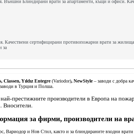
. Външни Блиндирани врати за апартаменти, къщи и офиси. Кач
я. Качествени сертифицирани противопожарни врати за жилища,
и за
, Classen, Yıldız Entegre
(Variodor)
, NewStyle
– заводи с добра к
 заводи в Турция и Полша.
т най-престижните производители в Европа на пожа
. Вносители.
рмация за фирми, производители на вр
с, Вариодор и Нов Стил, както и за блиндираните входни врати 