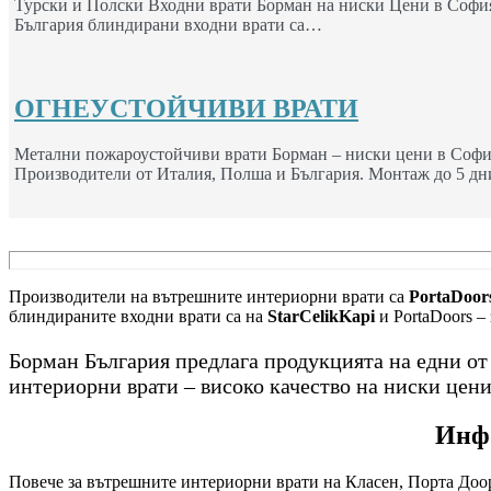
Турски и Полски Входни врати Борман на ниски Цени в София
България блиндирани входни врати са…
ОГНЕУСТОЙЧИВИ ВРАТИ
Метални пожароустойчиви врати Борман – ниски цени в Софи
Производители от Италия, Полша и България. Монтаж до 5 дн
Производители на вътрешните интериорни врати са
PortaDoors
блиндираните входни врати са на
StarCelikKapi
и PortaDoors –
Борман България предлага продукцията на едни о
интериорни врати – високо качество на ниски цени
Инфо
Повече за вътрешните интериорни врати на Класен, Порта Доор