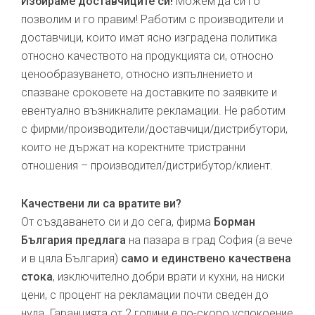
Избираме доставчиците си!
Можем да си го
позволим и го правим! Работим с производители и
доставчици, които имат ясно изградена политика
относно качеството на продукцията си, относно
ценообразуването, относно изпълнението и
спазване сроковете на доставките по заявките и
евентуално възникналите рекламации. Не работим
с фирми/производители/доставчици/дистрибутори,
които не държат на коректните тристранни
отношения – производител/дистрибутор/клиент.
Качествени ли са вратите ви?
От създаването си и до сега, фирма
Борман
България предлага
на пазара в град София (а вече
и в цяла България)
само и единствено качествена
стока
, изключително добри врати и кухни, на ниски
цени, с процент на рекламации почти сведен до
нула. Гаранцията от 2 години е по-скоро успокоение