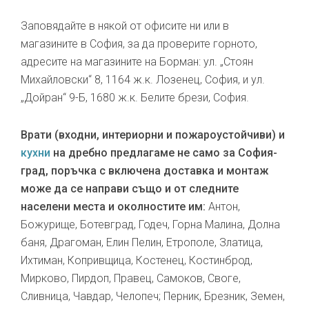
Заповядайте в някой от офисите ни или в
магазините в София, за да проверите горното,
адресите на магазините на Борман: ул. „Стоян
Михайловски“ 8, 1164 ж.к. Лозенец, София, и ул.
„Дойран“ 9-Б, 1680 ж.к. Белите брези, София.
Врати (входни, интериорни и пожароустойчиви) и
кухни
на дребно предлагаме не само за София-
град, поръчка с включена доставка и монтаж
може да се направи също и от следните
населени места и околностите им:
Антон,
Божурище, Ботевград, Годеч, Горна Малина, Долна
баня, Драгоман, Елин Пелин, Етрополе, Златица,
Ихтиман, Копривщица, Костенец, Костинброд,
Мирково, Пирдоп, Правец, Самоков, Своге,
Сливница, Чавдар, Челопеч; Перник, Брезник, Земен,