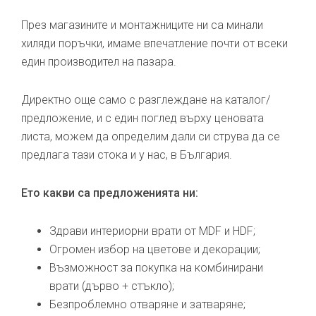
През магазините и монтажниците ни са минали
хиляди поръчки, имаме впечатление почти от всеки
един производител на пазара.
Директно още само с разглеждане на каталог/
предложение, и с един поглед върху ценовата
листа, можем да определим дали си струва да се
предлага тази стока и у нас, в България.
Ето какви са предложенията ни:
Здрави интериорни врати от MDF и HDF;
Огромен избор на цветове и декорации;
Възможност за покупка на комбинирани
врати (дърво + стъкло);
Безпроблемно отваряне и затваряне;