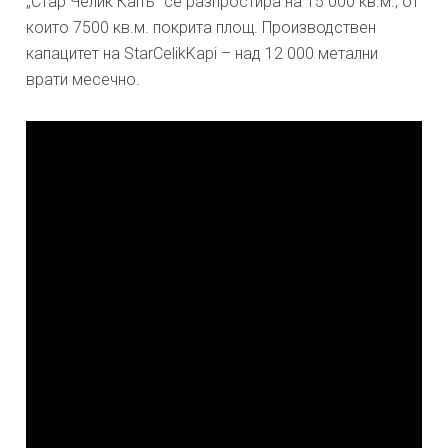
„Стар Челик Капъ“ се разпростира на 15 000 кв.м., от
които 7500 кв.м. покрита площ. Производствен
капацитет на StarCelikKapi – над 12 000 метални
врати месечно.