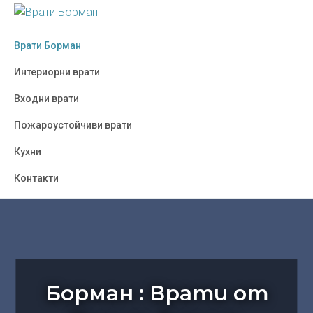
Skip
Skip
Skip
to
to
to
ВРАТИ
Борман
БОРМАН
primary
main
footer
Врати Борман
:
navigation
content
Врати
Интериорни врати
от
Входни врати
Полша,
Украйна,
Пожароустойчиви врати
Турция
Кухни
-
София
Контакти
Борман : Врати от