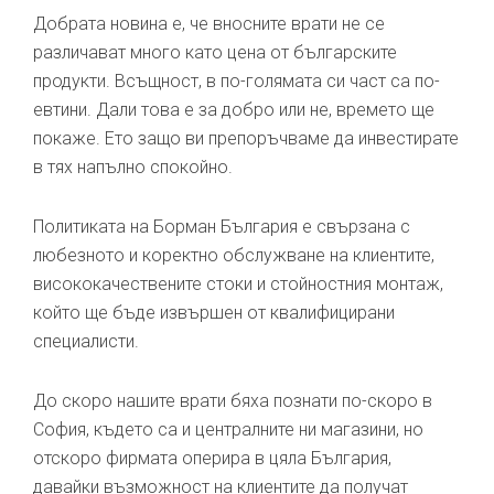
Добрата новина е, че вносните врати не се
различават много като цена от българските
продукти. Всъщност, в по-голямата си част са по-
евтини. Дали това е за добро или не, времето ще
покаже. Ето защо ви препоръчваме да инвестирате
в тях напълно спокойно.
Политиката на Борман България е свързана с
любезното и коректно обслужване на клиентите,
висококачествените стоки и стойностния монтаж,
който ще бъде извършен от квалифицирани
специалисти.
До скоро нашите врати бяха познати по-скоро в
София, където са и централните ни магазини, но
отскоро фирмата оперира в цяла България,
давайки възможност на клиентите да получат