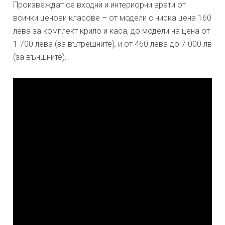
Произвеждат се входни и интериорни врати от
всички ценови класове – от модели с ниска цена 160
лева за комплект крило и каса, до модели на цена от
1 700 лева (за вътрешните), и от 460 лева до 7 000 лв
(за външните).