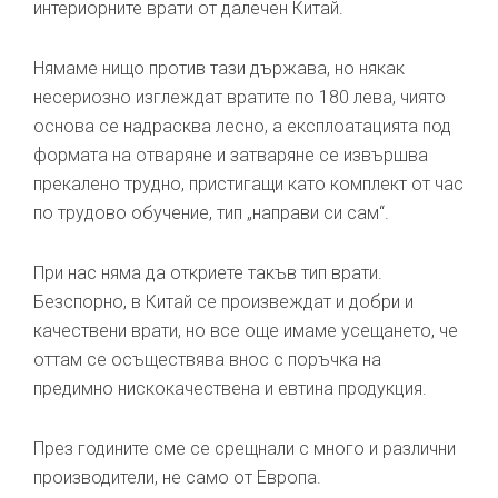
интериорните врати от далечен Китай.
Нямаме нищо против тази държава, но някак
несериозно изглеждат вратите по 180 лева, чиято
основа се надрасква лесно, а експлоатацията под
формата на отваряне и затваряне се извършва
прекалено трудно, пристигащи като комплект от час
по трудово обучение, тип „направи си сам“.
При нас няма да откриете такъв тип врати.
Безспорно, в Китай се произвеждат и добри и
качествени врати, но все още имаме усещането, че
оттам се осъществява внос с поръчка на
предимно нискокачествена и евтина продукция.
През годините сме се срещнали с много и различни
производители, не само от Европа.