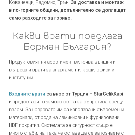
Ковачевци, Радомир, Трън.
За доставка и монтаж
в по-горните общини, допълнително се доплащат
само разходите за гориво.
Какви врати предлага
Борман България?
Продуктовият ни асортимент включва външни и
вътрешни врати за апартаменти, къщи, офиси и
институции.
Входните врати
са внос от Турция – StarCelikKapi
и предоставят възможността за съпротива срещу
взлом. За направата им са използвани съвременни
материали, от рода на ламинирани и фурнировани
HDF покрития. Системата за сигурност също е
много стабилна, така че остава да се запознаете с