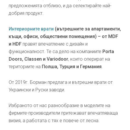
предложенията отблизо, и да селектирайте най-
добрия продукт.
Интериорните врати
(вътрешните за апартаменти,
къщи, офиси, обществени помещения) – от MDF
и HDF
правят впечатление с дизайн и
функционалност. Те са дело на компаниите
Porta
Doors, Classen и Variodoor
, които оперират на
териториите на
Полша, Турция и Германия
.
От 2019г. Борман предлага и вътрешни врати от
Украински и Руски заводи.
Избраното от нас разнообразие в моделите на
фирмите-производители притежават впечатляваща
визия, а работата с тях е повече от лесна.