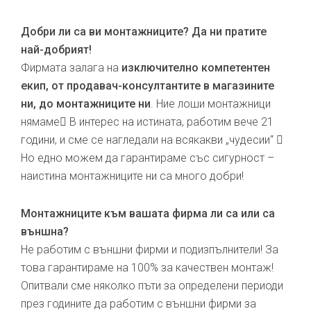
Добри ли са ви монтажниците? Да ни пратите
най-добрият!
Фирмата залага на
изключително компетентен
екип, от продавач-консултантите в магазините
ни, до монтажниците ни
. Ние лоши монтажници
нямаме В интерес на истината, работим вече 21
години, и сме се нагледали на всякакви „чудесии“ 
Но едно можем да гарантираме със сигурност –
наистина монтажниците ни са много добри!
Монтажниците към вашата фирма ли са или са
външна?
Не работим с външни фирми и подизпълнители! За
това гарантираме на 100% за качествен монтаж!
Опитвали сме няколко пъти за определени периоди
през годините да работим с външни фирми за