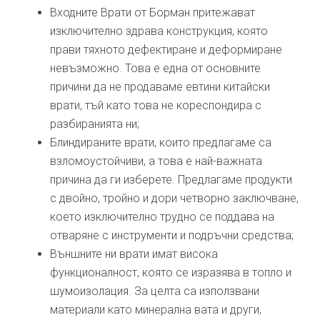
Входните Врати от Борман притежават
изключително здрава конструкция, която
прави тяхното дефектиране и деформиране
невъзможно. Това е една от основните
причини да не продаваме евтини китайски
врати, тъй като това не кореспондира с
разбиранията ни;
Блиндираните врати, които предлагаме са
взломоустойчиви, а това е най-важната
причина да ги изберете. Предлагаме продукти
с двойно, тройно и дори четворно заключване,
което изключително трудно се поддава на
отваряне с инструменти и подръчни средства;
Външните ни врати имат висока
функционалност, която се изразява в топло и
шумоизолация. За целта са използвани
материали като минерална вата и други,