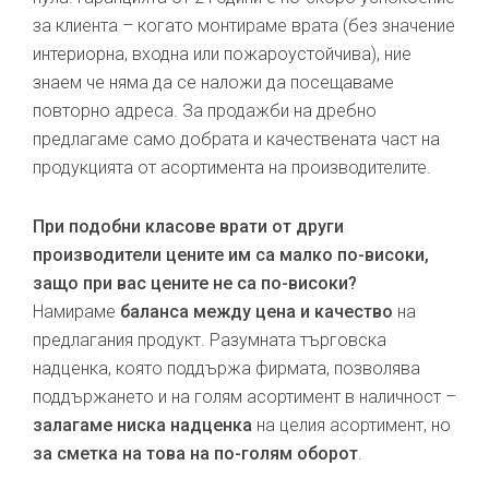
за клиента – когато монтираме врата (без значение
интериорна, входна или пожароустойчива), ние
знаем че няма да се наложи да посещаваме
повторно адреса. За продажби на дребно
предлагаме само добрата и качествената част на
продукцията от асортимента на производителите.
При подобни класове врати от други
производители цените им са малко по-високи,
защо при вас цените не са по-високи?
Намираме
баланса между цена и качество
на
предлагания продукт. Разумната търговска
надценка, която поддържа фирмата, позволява
поддържането и на голям асортимент в наличност –
залагаме ниска надценка
на целия асортимент, но
за сметка на това на по-голям оборот
.