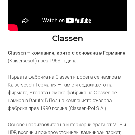
Classen
Classen – компания, която е основана в Германия
(Kaisersesch) през 1963 година.
Първата фабрика на Classen и досега се намира в
Kaisersesch, Германия – там е и седалището на
фирмата; Втората немска фабрика на Classen се
намира в Baruth; В Полша компанията създава
фабрика през 1990 година (Classen-Pol S.A.).
Основен производител на интериорни врати от MDF и
HDF, входни и пожароустойчиви, ламиниран паркет,