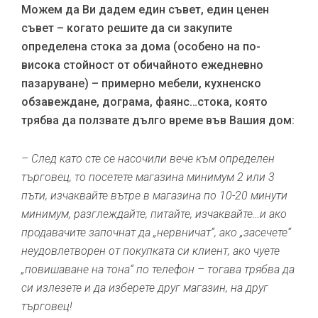
Можем да Ви дадем един съвет, един ценен
съвет – когато решите да си закупите
определена стока за дома (особено на по-
висока стойност от обичайното ежедневно
пазаруване) – примерно мебели, кухненско
обзавеждане, дограма, фаянс…стока, която
трябва да ползвате дълго време във Вашия дом:
– След като сте се насочили вече към определен
търговец, то посетете магазина минимум 2 или 3
пъти, изчаквайте вътре в магазина по 10-20 минути
минимум, разглеждайте, питайте, изчаквайте…и ако
продавачите започнат да „нервничат“, ако „засечете“
неудовлетворен от покупката си клиент, ако чуете
„повишаване на тона“ по телефон – тогава трябва да
си излезете и да изберете друг магазин, на друг
търговец!