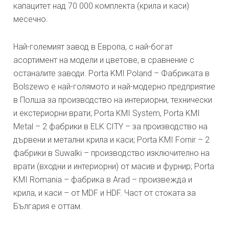
капацитет над 70 000 комплекта (крила и каси)
месечно.
Най-големият завод в Европа, с най-богат
асортимент на модели и цветове, в сравнение с
останалите заводи. Porta KMI Poland – Фабриката в
Bolszewo е най-голямото и най-модерно предприятие
в Полша за производство на интериорни, технически
и екстериорни врати; Porta KMI System, Porta KMI
Metal – 2 фабрики в ELK CITY – за производство на
дървени и метални крила и каси; Porta KMI Fornir – 2
фабрики в Suwalki – производство изключително на
врати (входни и интериорни) от масив и фурнир; Porta
KMI Romania – фабрика в Arad – произвежда и
крила, и каси – от MDF и HDF. Част от стоката за
България е оттам.