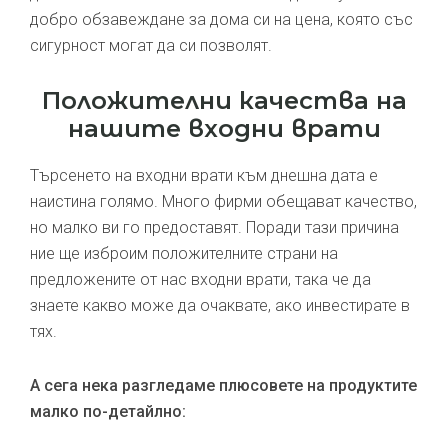
добро обзавеждане за дома си на цена, която със
сигурност могат да си позволят.
Положителни качества на
нашите входни врати
Търсенето на входни врати към днешна дата е
наистина голямо. Много фирми обещават качество,
но малко ви го предоставят. Поради тази причина
ние ще изброим положителните страни на
предложените от нас входни врати, така че да
знаете какво може да очаквате, ако инвестирате в
тях.
А сега нека разгледаме плюсовете на продуктите
малко по-детайлно: