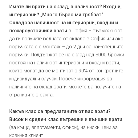
Имате ли врати на склад, в наличност? Входни,
интериорни? „Много бързо ми трябват“…
Складова наличност на интериорни, входни и
пожароустойчиви врати
в София – възможност
да ги получите веднага от склада в София или ако
поръчката е с монтаж – до 2 дни за най-спешните
поръчки. Поддържат се на склад над 3000 бройки
постоянна наличност интериорни и входни врати,
които могат да се монтират в 90% от конкретните
индивидуални случаи. Повече информация за
наличните на склад врати, можете да получите на
страниците в сайта.
Какъв клас са предлаганите от вас врати?
Висок и среден клас вътрешни и външни врати
(за къщи, апартаменти, офиси), на ниски цени за
крайния клиент.