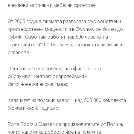
винилови настилки и мебелни фронтове.
От 2005 година фирмата разполага със собствени
производствени мощности и в Zwonowice, близо до
Rybnik . Само там работят над 500 човека, на
територия от 42 000 кв.м. – производствени линии и
складове.
Централното управление на офиса в Полша
обслужва Централноевропейския и
Източноевропейския пазар.
Капацитет на полския завод – над 500 000 комплекта
(крила и каси) годишно.
Porta Doors и Classen са производителите от Полша,
които наложиха доброто име на полските