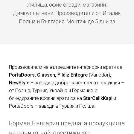
жилища, офис сгради, магазини.
Димоуплътнени. Производители от Италия,
Полша и България. Монтаж до 5 дни за
Производители на вътрешните интериорни врати са
PortaDoors, Classen, Yıldız Entegre
(Variodor)
,
NewStyle
– заводи с добра качествена продукция –
от Полша, Турция, Украйна и Германия, а
блиндираните входни врати са на
StarCelikKapi
и
PortaDoors – заводи в Турция и Полша.
Борман България предлага продукцията
на едни от най-престижните