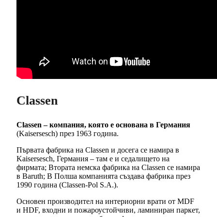
Classen
Classen – компания, която е основана в Германия
(Kaisersesch) през 1963 година.
Първата фабрика на Classen и досега се намира в
Kaisersesch, Германия – там е и седалището на
фирмата; Втората немска фабрика на Classen се намира
в Baruth; В Полша компанията създава фабрика през
1990 година (Classen-Pol S.A.).
Основен производител на интериорни врати от MDF
и HDF, входни и пожароустойчиви, ламиниран паркет,