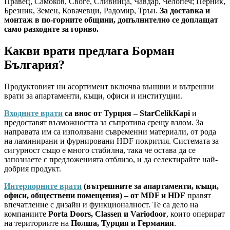
Правец, Самоков, Своге, Сливница, Чавдар, Челопеч; Перник,
Брезник, Земен, Ковачевци, Радомир, Трън.
За доставка и
монтаж в по-горните общини, допълнително се доплащат
само разходите за гориво.
Какви врати предлага Борман
България?
Продуктовият ни асортимент включва външни и вътрешни
врати за апартаменти, къщи, офиси и институции.
Входните врати
са внос от Турция – StarCelikKapi
и
предоставят възможността за съпротива срещу взлом. За
направата им са използвани съвременни материали, от рода
на ламинирани и фурнировани HDF покрития. Системата за
сигурност също е много стабилна, така че остава да се
запознаете с предложенията отблизо, и да селектирайте най-
добрия продукт.
Интериорните врати
(вътрешните за апартаменти, къщи,
офиси, обществени помещения) – от MDF и HDF
правят
впечатление с дизайн и функционалност. Те са дело на
компаниите
Porta Doors, Classen и Variodoor
, които оперират
на териториите на
Полша, Турция и Германия
.