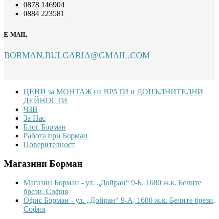
0878 146904
0884 223581
E-MAIL
BORMAN.BULGARIA@GMAIL.COM
Footer
ЦЕНИ за МОНТАЖ на ВРАТИ и ДОПЪЛНИТЕЛНИ
ДЕЙНОСТИ
ЧЗВ
За Нас
Блог Борман
Работа при Борман
Поверителност
Магазини Борман
Магазин Борман - ул. „Дойран“ 9-Б, 1680 ж.к. Белите
брези, София
Офис Борман - ул. „Дойран“ 9-А, 1680 ж.к. Белите брези,
София