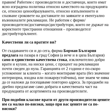
правим! Работим с производители и доставчици, които имат
ясно изградена политика относно качеството на продукцията
си, относно ценообразуването, относно изпълнението и
спазване сроковете на доставките по заявките и евентуално
възникналите рекламации. Не работим с фирми/
производители/доставчици/дистрибутори, които не държат на
коректните тристранни отношения – производител/
дистрибутор/клиент.
Качествени ли са вратите ви?
От създаването си и до сега, фирма
Борман България
предлага
на пазара в град София (а вече и в цяла България)
само и единствено качествена стока
, изключително добри
врати и кухни, на ниски цени, с процент на рекламации
почти сведен до нула. Гаранцията от 2 години е по-скоро
успокоение за клиента – когато монтираме врата (без значение
интериорна, входна или пожароустойчива), ние знаем че няма
да се наложи да посещаваме повторно адреса. За продажби на
дребно предлагаме само добрата и качествената част на
продукцията от асортимента на производителите.
При подобни класове врати от други производители цените
им са малко по-високи, защо при вас цените не са по-
високи?