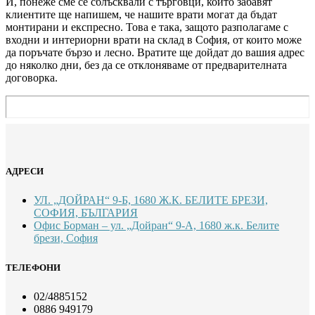
И, понеже сме се сблъсквали с търговци, които забавят
клиентите ще напишем, че нашите врати могат да бъдат
монтирани и експресно. Това е така, защото разполагаме с
входни и интериорни врати на склад в София, от които може
да поръчате бързо и лесно. Вратите ще дойдат до вашия адрес
до няколко дни, без да се отклоняваме от предварителната
договорка.
АДРЕСИ
УЛ. „ДОЙРАН“ 9-Б, 1680 Ж.К. БЕЛИТЕ БРЕЗИ,
СОФИЯ, БЪЛГАРИЯ
Офис Борман – ул. „Дойран“ 9-А, 1680 ж.к. Белите
брези, София
ТЕЛЕФОНИ
02/4885152
0886 949179