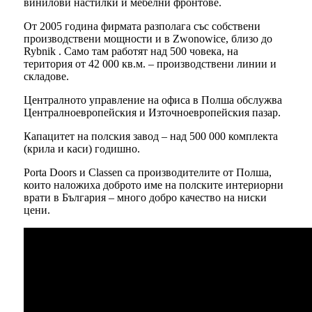
винилови настилки и мебелни фронтове.
От 2005 година фирмата разполага със собствени
производствени мощности и в Zwonowice, близо до
Rybnik . Само там работят над 500 човека, на
територия от 42 000 кв.м. – производствени линии и
складове.
Централното управление на офиса в Полша обслужва
Централноевропейския и Източноевропейския пазар.
Капацитет на полския завод – над 500 000 комплекта
(крила и каси) годишно.
Porta Doors и Classen са производителите от Полша,
които наложиха доброто име на полските интериорни
врати в България – много добро качество на ниски
цени.