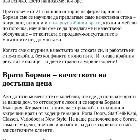
във всичко, което написахме по-горе.
През повече от 21 годишна история на фирмата, ние от
Борман сме се научили да предлагаме само качествена стока –
вътрешни, външни и
пожароустойчиви врати
, кухни и мебели
по поръчка, научили сме се да предлагаме и качествено
обслужване – от контакта с продавач-консултантите в
магазините ни, до монтажа.
Когато сме сигурни в качеството на стоката си, и работата ни
е по-спокойна, без конфликти с клиентите. И тогава крайния
резултат е налице – и двете страни са удовлетворени!
Врати Борман – качеството на
достъпна цена
Ако до този момент сте се колебали, откъде да поръчате врати
за вашия дом, то отговорът е лесен и се нарича Борман
България. Фирмата се занимава с продажба на външни и
вътрешни врати от водещите марки: Porta Doors, StarCelikKapi,
Classen, Variodoor и New Style. На ваше разположение е богата
гама от модели, цветове и дизайни, за да се задоволят и най-
взискателните клиенти.