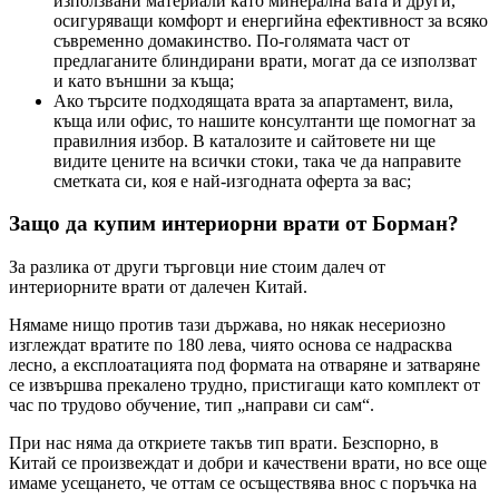
използвани материали като минерална вата и други,
осигуряващи комфорт и енергийна ефективност за всяко
съвременно домакинство. По-голямата част от
предлаганите блиндирани врати, могат да се използват
и като външни за къща;
Ако търсите подходящата врата за апартамент, вила,
къща или офис, то нашите консултанти ще помогнат за
правилния избор. В каталозите и сайтовете ни ще
видите цените на всички стоки, така че да направите
сметката си, коя е най-изгодната оферта за вас;
Защо да купим интериорни врати от Борман?
За разлика от други търговци ние стоим далеч от
интериорните врати от далечен Китай.
Нямаме нищо против тази държава, но някак несериозно
изглеждат вратите по 180 лева, чиято основа се надрасква
лесно, а експлоатацията под формата на отваряне и затваряне
се извършва прекалено трудно, пристигащи като комплект от
час по трудово обучение, тип „направи си сам“.
При нас няма да откриете такъв тип врати. Безспорно, в
Китай се произвеждат и добри и качествени врати, но все още
имаме усещането, че оттам се осъществява внос с поръчка на