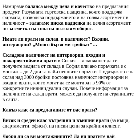
Намираме
баланса между цена и качество
на предлагания
продукт. Разумната търговска надценка, която поддържа
фирмата, позволява поддържането и на голям асортимент в
наличност –
залагаме ниска надценка
на целия асортимент,
но
за сметка на това на по-голям оборот
.
Имате ли врати на склад, в наличност? Входни,
интериорни? „Много бързо ми трябват“…
Складова наличност на интериорни, входни и
пожароустойчиви врати
в София – възможност да ги
получите веднага от склада в София или ако поръчката е с
монтаж – до 2 дни за най-спешните поръчки. Поддържат се на
склад над 3000 бройки постоянна наличност интериорни и
входни врати, които могат да се монтират в 90% от
конкретните индивидуални случаи. Повече информация за
наличните на склад врати, можете да получите на страниците
в сайта.
Какъв клас са предлаганите от вас врати?
Висок и среден клас вътрешни и външни врати
(за къщи,
апартаменти, офиси), на ниски цени за крайния клиент.
Добри ли са ви монтажниците? Да ни пратите най-