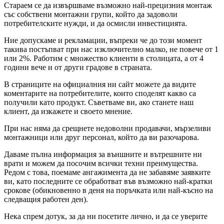
Стараем се да извършваме възможно най-прецизния монтаж
със собствени монтажни групи, който да задоволи
потребителските нужди, и да осмисли инвестицията.
Ние допускаме и рекламации, въпреки че до този момент
такива постъпват при нас изключително малко, не повече от 1
или 2%. Работим с множество клиенти в столицата, а от 4
години вече и от други градове в страната.
В страниците на официалния ни сайт можете да видите
коментарите на потребителите, които споделят какво са
получили като продукт. Съветваме ви, ако станете наш
клиент, да изкажете и своето мнение.
При нас няма да срещнете недоволни продавачи, мързеливи
монтажници или друг персонал, който да ви разочарова.
Даваме пълна информация за външните и вътрешните ни
врати и можем да посочим всички техни преимущества.
Редом с това, поемаме ангажимента да не забавяме заявките
ви, като последните се обработват във възможно най-кратки
срокове (обикновенно в деня на поръчката или най-късно на
следващия работен ден).
Нека спрем дотук, за да ни посетите лично, и да се уверите