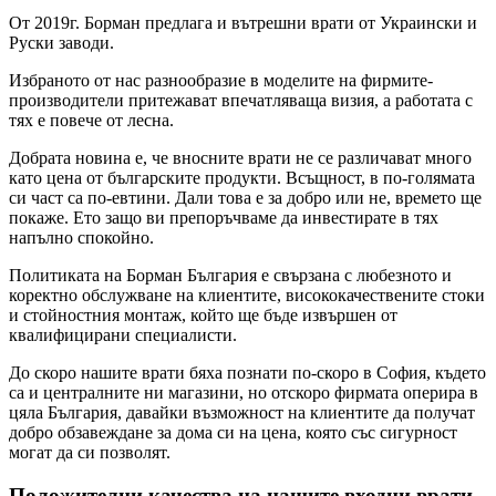
От 2019г. Борман предлага и вътрешни врати от Украински и
Руски заводи.
Избраното от нас разнообразие в моделите на фирмите-
производители притежават впечатляваща визия, а работата с
тях е повече от лесна.
Добрата новина е, че вносните врати не се различават много
като цена от българските продукти. Всъщност, в по-голямата
си част са по-евтини. Дали това е за добро или не, времето ще
покаже. Ето защо ви препоръчваме да инвестирате в тях
напълно спокойно.
Политиката на Борман България е свързана с любезното и
коректно обслужване на клиентите, висококачествените стоки
и стойностния монтаж, който ще бъде извършен от
квалифицирани специалисти.
До скоро нашите врати бяха познати по-скоро в София, където
са и централните ни магазини, но отскоро фирмата оперира в
цяла България, давайки възможност на клиентите да получат
добро обзавеждане за дома си на цена, която със сигурност
могат да си позволят.
Положителни качества на нашите входни врати