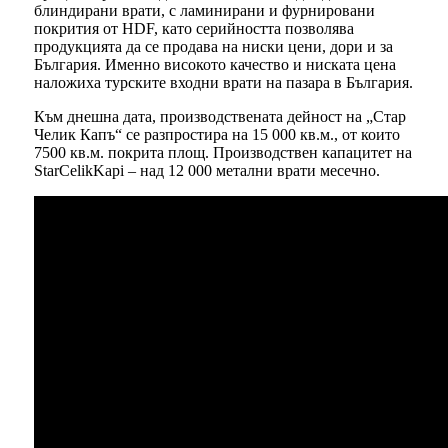
блиндирани врати, с ламинирани и фурнировани
покрития от HDF, като серийността позволява
продукцията да се продава на ниски цени, дори и за
България. Именно високото качество и ниската цена
наложиха турските входни врати на пазара в България.
Към днешна дата, производствената дейност на „Стар
Челик Капъ“ се разпростира на 15 000 кв.м., от които
7500 кв.м. покрита площ. Производствен капацитет на
StarCelikKapi – над 12 000 метални врати месечно.