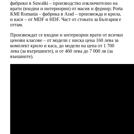
фабрики в Suwalki – производство изключително на
врати (входни и интериорни) от масив и фурнир; Porta
KMI Romania – фабрика в Arad – произвежда и крила,
и каси – от MDF и HDF. Част от стоката за България е
оттам.
Произвеждат се входни и интериорни врати от всички
ценови класове – от модели с ниска цена 160 лева за
комплект крило и каса, до модели на цена от 1 700
лева (за вътрешните), и от 460 лева до 7 000 лв (за
външните).