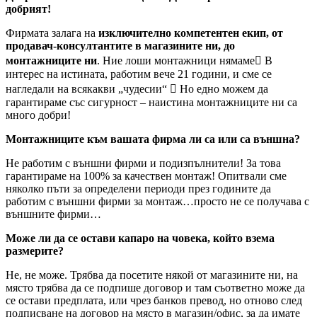
добрият!
Фирмата залага на
изключително компетентен екип, от
продавач-консултантите в магазините ни, до
монтажниците ни
. Ние лоши монтажници нямаме В
интерес на истината, работим вече 21 години, и сме се
нагледали на всякакви „чудесии“  Но едно можем да
гарантираме със сигурност – наистина монтажниците ни са
много добри!
Монтажниците към вашата фирма ли са или са външна?
Не работим с външни фирми и подизпълнители! За това
гарантираме на 100% за качествен монтаж! Опитвали сме
няколко пъти за определени периоди през годините да
работим с външни фирми за монтаж…просто не се получава с
външните фирми…
Може ли да се остави капаро на човека, който взема
размерите?
Не, не може. Трябва да посетите някой от магазините ни, на
място трябва да се подпише договор и там съответно може да
се остави предплата, или чрез банков превод, но отново след
подписване на договор на място в магазин/офис, за да имате