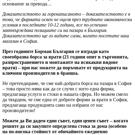
основание за превода…
Доказателството за горенаписаното – доказателството е в
това, че фирмата освен че оцеля през трудните икономически
условия в последните 10-12 години, все по-успешно
завтвърждава позициите си на пазара в България.
Доказателството ще го видите сами, когато посетите наш
магазин в София.
През годините Борман България се изгради като
своеобразна борса за врати (21 години опит в търговията,
разпространението и монтажите на всякакви видове
врати) – при нас можете да поръчвате от продукцията на
ключови производители в бранша.
Не претендираме, че сме най-добрата борса на пазара в София
– това просто няма как да се случи с нито една фирма,
предлагаща услуги и стоки в нашата сфера. Но можем смело
да твърдим, че сме една от добрите фирми за врати в София,
предлагаща продукцията само на избрани от нас
производители!
Можем да Ви дадем един съвет, един ценен съвет – когато
решите да си закупите определена стока за дома (особено
на по-висока стойност от обичайното ежедневно