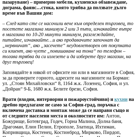
пазаруване) – примерно мебели, кухненско обзавеждане,
дограма, фаянс…стока, която трябва да ползвате дълго
време във Вашия дом:
– След като сте се насочили вече към определен търговец, то
посетете магазина минимум 2 или 3 пъти, изчаквайте вътре
в магазина по 10-20 минути минимум, разглеждайте,
питайте, изчаквайте…и ако продавачите започнат да
„нервничат“, ако „засечете“ неудовлетворен от покупката
си клиент, ако чуете „повишаване на тона“ по телефон –
тогава трябва да си излезете и да изберете друг магазин, на
друг търговец!
Заповядайте в някой от офисите ни или в магазините в София,
за да проверите горното, адресите на магазините на Борман:
ул. „Стоян Михайловски“ 8, 1164 ж.к. Лозенец, София, и ул.
„Дойран“ 9-Б, 1680 ж.к. Белите брези, София.
Врати (входни, интериорни и пожароустойчиви) и
кухни
на
дребно предлагаме не само за София-град, поръчка с
включена доставка и монтаж може да се направи също и
от следните населени места и околностите им:
Антон,
Божурище, Ботевград, Годеч, Горна Малина, Долна баня,
Драгоман, Елин Пелин, Етрополе, Златица, Ихтиман,
Копривщица, Костенец, Костинброд, Мирково, Пирдоп,