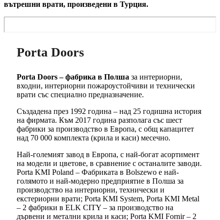
вътрешни врати, произведени в Турция.
Porta Doors
Porta Doors – фабрика в Полша
за интериорни,
входни, интериорни пожароустойчиви и технически
врати със специално предназначение.
Създадена през 1992 година – над 25 годишна история
на фирмата. Към 2017 година разполага със шест
фабрики за производство в Европа, с общ капацитет
над 70 000 комплекта (крила и каси) месечно.
Най-големият завод в Европа, с най-богат асортимент
на модели и цветове, в сравнение с останалите заводи.
Porta KMI Poland – Фабриката в Bolszewo е най-
голямото и най-модерно предприятие в Полша за
производство на интериорни, технически и
екстериорни врати; Porta KMI System, Porta KMI Metal
– 2 фабрики в ELK CITY – за производство на
дървени и метални крила и каси; Porta KMI Fornir – 2