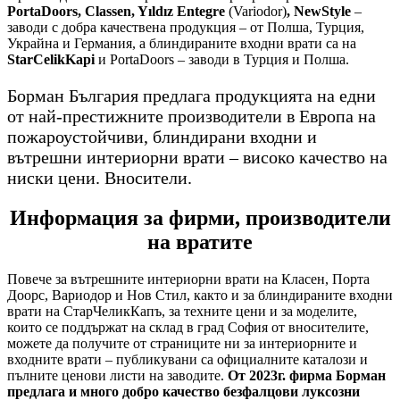
PortaDoors, Classen, Yıldız Entegre
(Variodor)
, NewStyle
–
заводи с добра качествена продукция – от Полша, Турция,
Украйна и Германия, а блиндираните входни врати са на
StarCelikKapi
и PortaDoors – заводи в Турция и Полша.
Борман България предлага продукцията на едни
от най-престижните производители в Европа на
пожароустойчиви, блиндирани входни и
вътрешни интериорни врати – високо качество на
ниски цени. Вносители.
Информация за фирми, производители
на вратите
Повече за вътрешните интериорни врати на Класен, Порта
Доорс, Вариодор и Нов Стил, както и за блиндираните входни
врати на СтарЧеликКапъ, за техните цени и за моделите,
които се поддържат на склад в град София от вносителите,
можете да получите от страниците ни за интериорните и
входните врати – публикувани са официалните каталози и
пълните ценови листи на заводите.
От 2023г. фирма Борман
предлага и много добро качество безфалцови луксозни