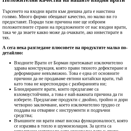
Търсенето на входни врати към днешна дата е наистина
голямо. Много фирми обещават качество, но малко ви го
предоставят. Поради тази причина ние ще изброим
положителните страни на предложените от нас входни врати,
така че да знаете какво може да очаквате, ако инвестирате в
тях.
А сега нека разгледаме плюсовете на продуктите малко по-
детайлно:
Входните Врати от Борман притежават изключително
здрава конструкция, която прави тяхното дефектиране и
деформиране невъзможно. Това е една от основните
причини да не продаваме евтини китайски врати, тъй
като това не кореспондира с разбиранията ни;
Блиндираните врати, които предлагаме са
взломоустойчиви, а това е най-важната причина да ги
изберете. Предлагаме продукти с двойно, тройно и дори
четворно заключване, което изключително трудно се
поддава на отваряне с инструменти и подръчни
средства;
Външните ни врати имат висока функционалност, която
се изразява в топло и шумоизолация. За целта са