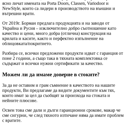
ясно личат имената на Porta Doors, Classen, Variodoor и
NewStyle, които са лидери в производството на външни и
вътрешни врати.
От 2019г. Борман предлага продукцията и на заводи от
Украйна и Русия – изключително добро съотношение като
качество и цени, много добра (отлична) конструкция на
крилата и касите, както и перфектно изпълнение на
облицовката/покритието.
Разбира се, всички предложени продукти идват с гаранция от
поне 2 години, а също така в тяхната комплектовка се
съдържат и всички нужни сертификати за качество.
Можем ли да имаме доверие в стоките?
За да не оставим и грам съмнение в качеството на нашите
продукти, Ви предлагаме да видите документите към тях,
които имат за цел да съобщят за произхода на стоката и
нейните плюсове.
Освен това сме дали и дълги гаранционни срокове, макар че
сме сигурни, че след тяхното изтичане няма да имате проблем
с вратите.