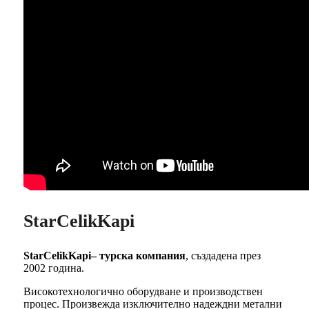
StarCelikKapi
StarCelikKapi– турска компания
, създадена през
2002 година.
Високотехнологично оборудване и производствен
процес. Произвежда изключително надеждни метални