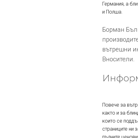
Германия, а бл
и Полша.
Борман Бълг
производите
вътрешни ин
Вносители.
Информ
Повече за вътр
както и за блин
които се поддъ
страниците ни 
пълните ценови