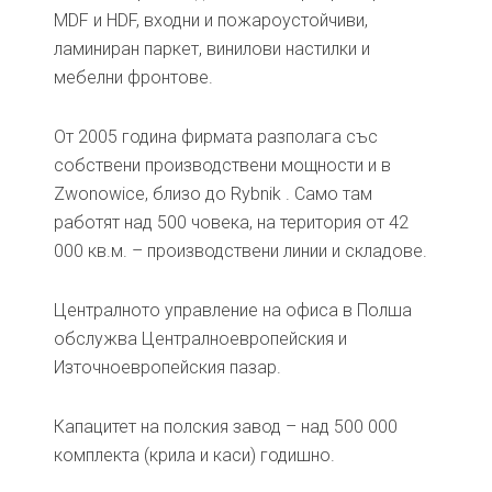
MDF и HDF, входни и пожароустойчиви,
ламиниран паркет, винилови настилки и
мебелни фронтове.
От 2005 година фирмата разполага със
собствени производствени мощности и в
Zwonowice, близо до Rybnik . Само там
работят над 500 човека, на територия от 42
000 кв.м. – производствени линии и складове.
Централното управление на офиса в Полша
обслужва Централноевропейския и
Източноевропейския пазар.
Капацитет на полския завод – над 500 000
комплекта (крила и каси) годишно.