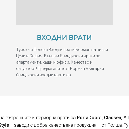
ВХОДНИ ВРАТИ
Турски и Полски Входни врати Борман на ниски
Цени в София. Външни Блиндирани врати за
апартаменти, къщи и офиси. Качество и
сигурност! Предлаганите от Борман България
блиндирани входни врати са…
на вътрешните интериорни врати са
PortaDoors, Classen, Yıl
Style
– заводи с добра качествена продукция – от Полша, Ту