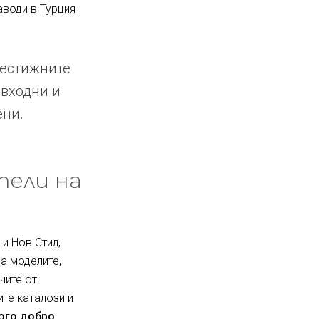
аводи в Турция
рестижните
 входни и
ени.
тели на
и Нов Стил,
за моделите,
чите от
ите каталози и
ного добро