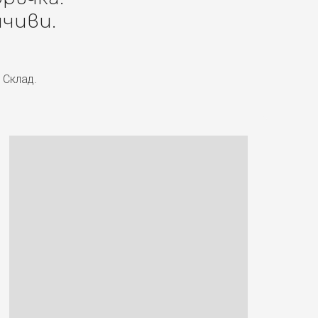
чиви.
 Склад.