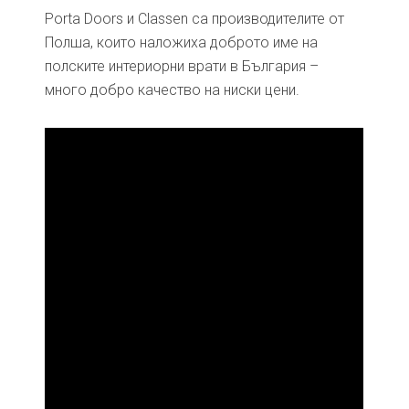
Porta Doors и Classen са производителите от
Полша, които наложиха доброто име на
полските интериорни врати в България –
много добро качество на ниски цени.