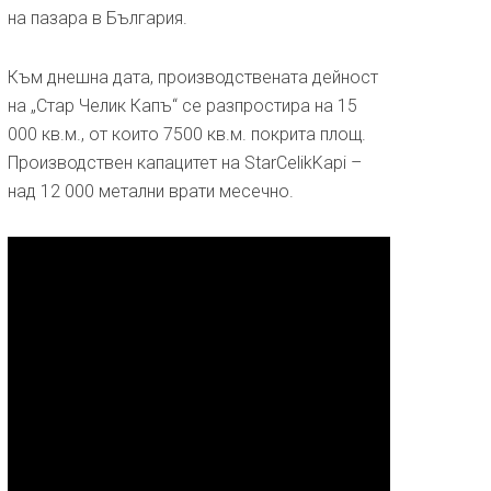
на пазара в България.
Към днешна дата, производствената дейност
на „Стар Челик Капъ“ се разпростира на 15
000 кв.м., от които 7500 кв.м. покрита площ.
Производствен капацитет на StarCelikKapi –
над 12 000 метални врати месечно.