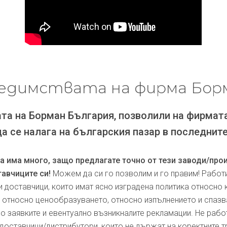
едимствата на фирма Бор
та на Борман България, позволили на фирмат
да се налага на българския пазар в последните
ра има много, защо предлагате точно от тези заводи/про
авчиците си!
Можем да си го позволим и го правим! Работ
и доставчици, които имат ясно изградена политика относно 
, относно ценообразуването, относно изпълнението и спаз
по заявките и евентуално възникналите рекламации. Не рабо
доставчици/дистрибутори, които не държат на коректните т