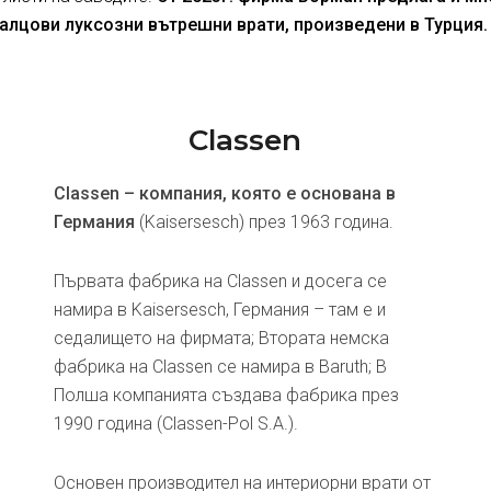
алцови луксозни вътрешни врати, произведени в Турция.
Classen
Classen – компания, която е основана в
Германия
(Kaisersesch) през 1963 година.
Първата фабрика на Classen и досега се
намира в Kaisersesch, Германия – там е и
седалището на фирмата; Втората немска
фабрика на Classen се намира в Baruth; В
Полша компанията създава фабрика през
1990 година (Classen-Pol S.A.).
Основен производител на интериорни врати от