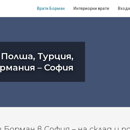
Врати Борман
Интериорни врати
Входн
 Полша, Турция,
ермания – София
Борман в София – на склад и п