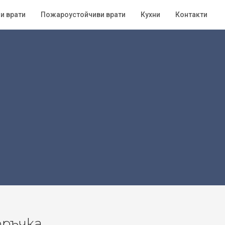
и врати
Пожароустойчиви врати
Кухни
Контакти
оръчка.