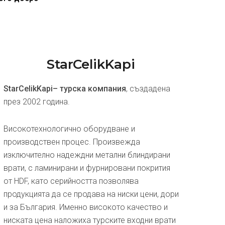
StarCelikKapi
StarCelikKapi– турска компания
, създадена
през 2002 година.
Високотехнологично оборудване и
производствен процес. Произвежда
изключително надеждни метални блиндирани
врати, с ламинирани и фурнировани покрития
от HDF, като серийността позволява
продукцията да се продава на ниски цени, дори
и за България. Именно високото качество и
ниската цена наложиха турските входни врати