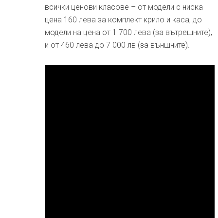
всички ценови класове – от модели с ниска
цена 160 лева за комплект крило и каса, до
модели на цена от 1 700 лева (за вътрешните),
и от 460 лева до 7 000 лв (за външните).