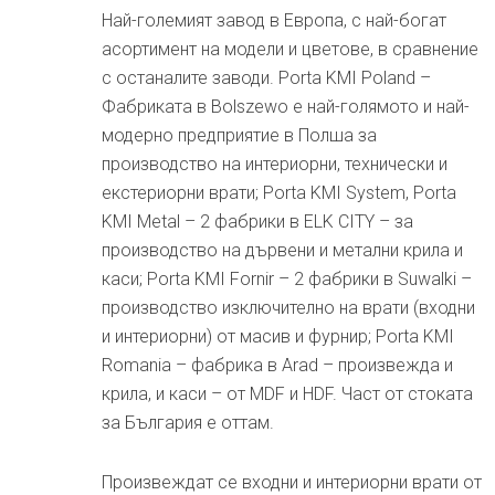
Най-големият завод в Европа, с най-богат
асортимент на модели и цветове, в сравнение
с останалите заводи. Porta KMI Poland –
Фабриката в Bolszewo е най-голямото и най-
модерно предприятие в Полша за
производство на интериорни, технически и
екстериорни врати; Porta KMI System, Porta
KMI Metal – 2 фабрики в ELK CITY – за
производство на дървени и метални крила и
каси; Porta KMI Fornir – 2 фабрики в Suwalki –
производство изключително на врати (входни
и интериорни) от масив и фурнир; Porta KMI
Romania – фабрика в Arad – произвежда и
крила, и каси – от MDF и HDF. Част от стоката
за България е оттам.
Произвеждат се входни и интериорни врати от