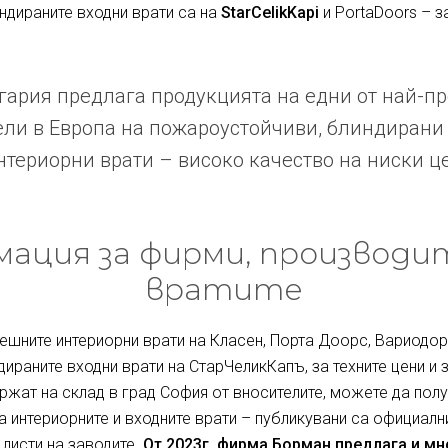
индираните входни врати са на
StarCelikKapi
и PortaDoors – з
ария предлага продукцията на едни от най-п
ли в Европа на пожароустойчиви, блиндирани
териорни врати – високо качество на ниски ц
ация за фирми, производи
вратите
ешните интериорни врати на Класен, Порта Доорс, Вариодор 
дираните входни врати на СтарЧеликКапъ, за техните цени и 
ржат на склад в град София от вносителите, можете да полу
за интериорните и входните врати – публикувани са официалн
 листи на заводите.
От 2023г. фирма Борман предлага и м