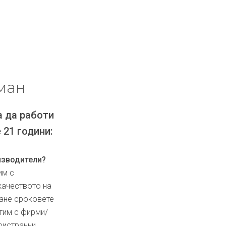
ман
а да работи
 21 години:
изводители?
им с
качеството на
ване сроковете
тим с фирми/
ристранни