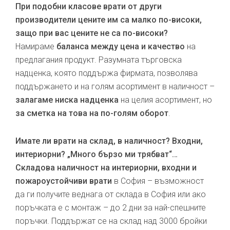
При подобни класове врати от други
производители цените им са малко по-високи,
защо при вас цените не са по-високи?
Намираме
баланса между цена и качество
на
предлагания продукт. Разумната търговска
надценка, която поддържа фирмата, позволява
поддържането и на голям асортимент в наличност –
залагаме ниска надценка
на целия асортимент, но
за сметка на това на по-голям оборот
.
Имате ли врати на склад, в наличност? Входни,
интериорни? „Много бързо ми трябват“…
Складова наличност на интериорни, входни и
пожароустойчиви врати
в София – възможност
да ги получите веднага от склада в София или ако
поръчката е с монтаж – до 2 дни за най-спешните
поръчки. Поддържат се на склад над 3000 бройки