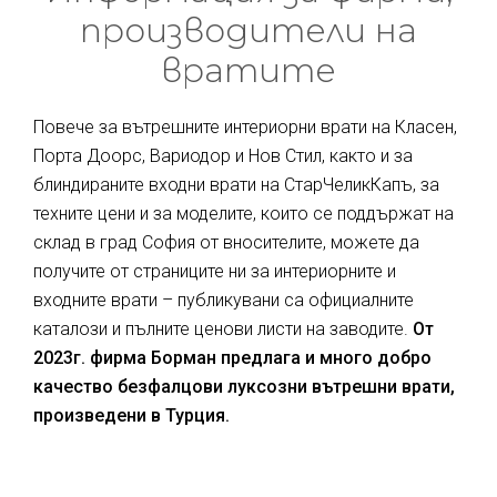
производители на
вратите
Повече за вътрешните интериорни врати на Класен,
Порта Доорс, Вариодор и Нов Стил, както и за
блиндираните входни врати на СтарЧеликКапъ, за
техните цени и за моделите, които се поддържат на
склад в град София от вносителите, можете да
получите от страниците ни за интериорните и
входните врати – публикувани са официалните
каталози и пълните ценови листи на заводите.
От
2023г. фирма Борман предлага и много добро
качество безфалцови луксозни вътрешни врати,
произведени в Турция.