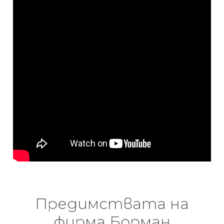
Предимствата на
фирма Борман