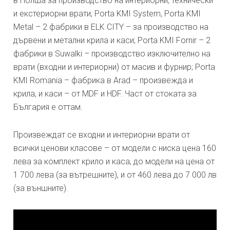
в Полша за производство на интериорни, технически
и екстериорни врати; Porta KMI System, Porta KMI
Metal – 2 фабрики в ELK CITY – за производство на
дървени и метални крила и каси; Porta KMI Fornir – 2
фабрики в Suwalki – производство изключително на
врати (входни и интериорни) от масив и фурнир; Porta
KMI Romania – фабрика в Arad – произвежда и
крила, и каси – от MDF и HDF. Част от стоката за
България е оттам.
Произвеждат се входни и интериорни врати от
всички ценови класове – от модели с ниска цена 160
лева за комплект крило и каса, до модели на цена от
1 700 лева (за вътрешните), и от 460 лева до 7 000 лв
(за външните).