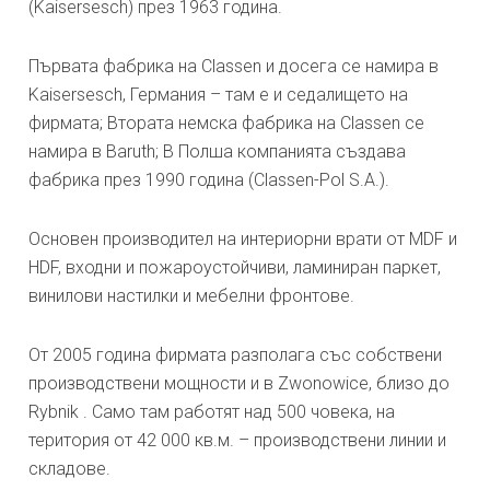
(Kaisersesch) през 1963 година.
Първата фабрика на Classen и досега се намира в
Kaisersesch, Германия – там е и седалището на
фирмата; Втората немска фабрика на Classen се
намира в Baruth; В Полша компанията създава
фабрика през 1990 година (Classen-Pol S.A.).
Основен производител на интериорни врати от MDF и
HDF, входни и пожароустойчиви, ламиниран паркет,
винилови настилки и мебелни фронтове.
От 2005 година фирмата разполага със собствени
производствени мощности и в Zwonowice, близо до
Rybnik . Само там работят над 500 човека, на
територия от 42 000 кв.м. – производствени линии и
складове.