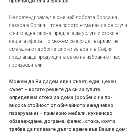
производители в бранша.
Не претендираме, че сме най-добрата борса на
пазара в София – това просто няма как да се случи
с нито една фирма, предлагаща услуги и стоки в
нашата сфера. Но можем смело да твърдим, че
сме една от добрите фирми за врати в София,
предлагаща продукцията само на избрани от нас
производители!
Можем да Ви дадем един съвет, един ценен
съвет – когато решите да си закупите
определена стока за дома (особено на по-
висока стойност от обичайното ежедневно
пазаруване) – примерно мебели, кухненско
обзавеждане, дограма, фаянс…стока, която
трябва да ползвате дълго време във Вашия дом: