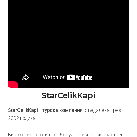
StarCelikKapi
StarCelikKapi– турска компания
, създадена през
2002 година.
Високотехнологично оборудване и производствен