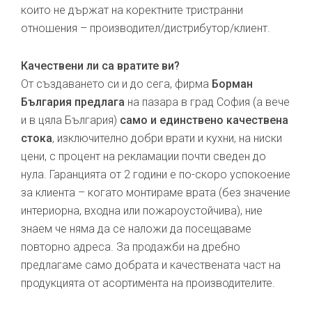
които не държат на коректните тристранни
отношения – производител/дистрибутор/клиент.
Качествени ли са вратите ви?
От създаването си и до сега, фирма
Борман
България предлага
на пазара в град София (а вече
и в цяла България)
само и единствено качествена
стока
, изключително добри врати и кухни, на ниски
цени, с процент на рекламации почти сведен до
нула. Гаранцията от 2 години е по-скоро успокоение
за клиента – когато монтираме врата (без значение
интериорна, входна или пожароустойчива), ние
знаем че няма да се наложи да посещаваме
повторно адреса. За продажби на дребно
предлагаме само добрата и качествената част на
продукцията от асортимента на производителите.