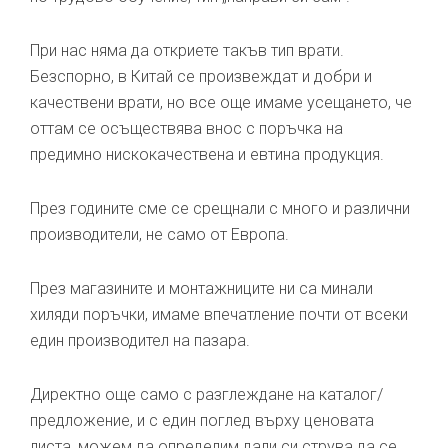
При нас няма да откриете такъв тип врати.
Безспорно, в Китай се произвеждат и добри и
качествени врати, но все още имаме усещането, че
оттам се осъществява внос с поръчка на
предимно нискокачествена и евтина продукция.
През годините сме се срещнали с много и различни
производители, не само от Европа.
През магазините и монтажниците ни са минали
хиляди поръчки, имаме впечатление почти от всеки
един производител на пазара.
Директно още само с разглеждане на каталог/
предложение, и с един поглед върху ценовата
листа, можем да определим дали си струва да се