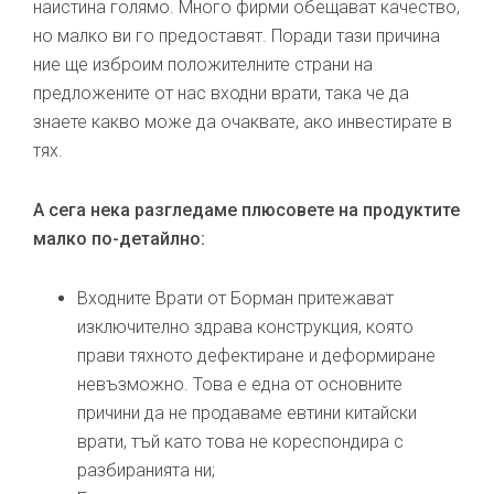
наистина голямо. Много фирми обещават качество,
но малко ви го предоставят. Поради тази причина
ние ще изброим положителните страни на
предложените от нас входни врати, така че да
знаете какво може да очаквате, ако инвестирате в
тях.
А сега нека разгледаме плюсовете на продуктите
малко по-детайлно:
Входните Врати от Борман притежават
изключително здрава конструкция, която
прави тяхното дефектиране и деформиране
невъзможно. Това е една от основните
причини да не продаваме евтини китайски
врати, тъй като това не кореспондира с
разбиранията ни;