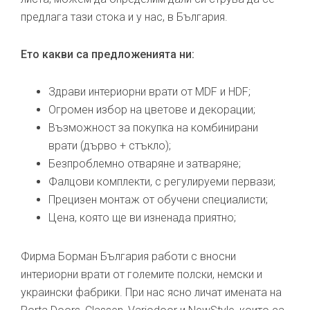
предлага тази стока и у нас, в България.
Ето какви са предложенията ни:
Здрави интериорни врати от MDF и HDF;
Огромен избор на цветове и декорации;
Възможност за покупка на комбинирани
врати (дърво + стъкло);
Безпроблемно отваряне и затваряне;
Фалцови комплекти, с регулируеми первази;
Прецизен монтаж от обучени специалисти;
Цена, която ще ви изненада приятно;
Фирма Борман България работи с вносни
интериорни врати от големите полски, немски и
украински фабрики. При нас ясно личат имената на