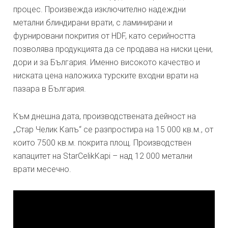
процес. Произвежда изключително надеждни
метални блиндирани врати, с ламинирани и
фурнировани покрития от HDF, като серийността
позволява продукцията да се продава на ниски цени,
дори и за България. Именно високото качество и
ниската цена наложиха турските входни врати на
пазара в България.
Към днешна дата, производствената дейност на
„Стар Челик Капъ“ се разпростира на 15 000 кв.м., от
които 7500 кв.м. покрита площ. Производствен
капацитет на StarCelikKapi – над 12 000 метални
врати месечно.