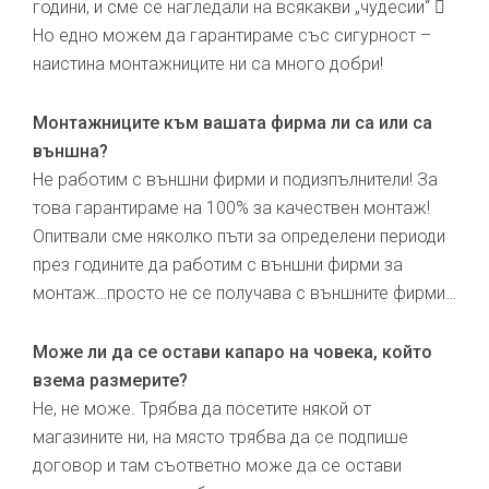
години, и сме се нагледали на всякакви „чудесии“ 
Но едно можем да гарантираме със сигурност –
наистина монтажниците ни са много добри!
Монтажниците към вашата фирма ли са или са
външна?
Не работим с външни фирми и подизпълнители! За
това гарантираме на 100% за качествен монтаж!
Опитвали сме няколко пъти за определени периоди
през годините да работим с външни фирми за
монтаж…просто не се получава с външните фирми…
Може ли да се остави капаро на човека, който
взема размерите?
Не, не може. Трябва да посетите някой от
магазините ни, на място трябва да се подпише
договор и там съответно може да се остави