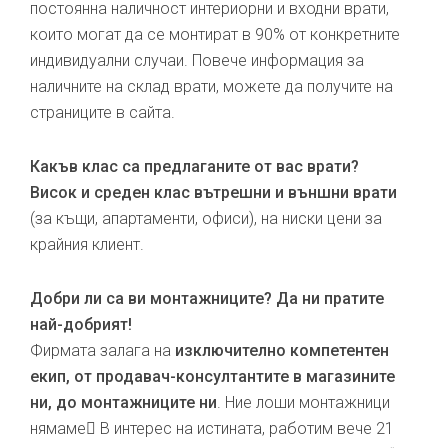
постоянна наличност интериорни и входни врати,
които могат да се монтират в 90% от конкретните
индивидуални случаи. Повече информация за
наличните на склад врати, можете да получите на
страниците в сайта.
Какъв клас са предлаганите от вас врати?
Висок и среден клас вътрешни и външни врати
(за къщи, апартаменти, офиси), на ниски цени за
крайния клиент.
Добри ли са ви монтажниците? Да ни пратите
най-добрият!
Фирмата залага на
изключително компетентен
екип, от продавач-консултантите в магазините
ни, до монтажниците ни
. Ние лоши монтажници
нямаме В интерес на истината, работим вече 21