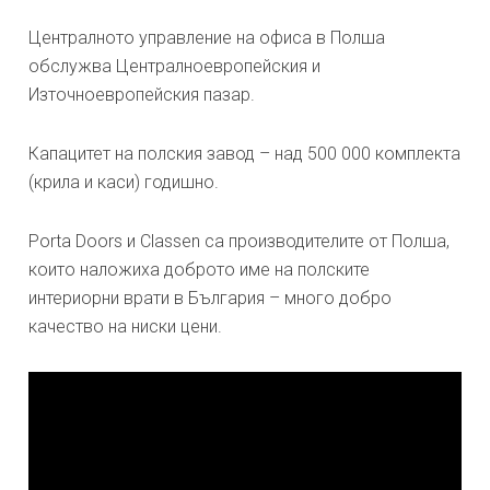
Централното управление на офиса в Полша
обслужва Централноевропейския и
Източноевропейския пазар.
Капацитет на полския завод – над 500 000 комплекта
(крила и каси) годишно.
Porta Doors и Classen са производителите от Полша,
които наложиха доброто име на полските
интериорни врати в България – много добро
качество на ниски цени.