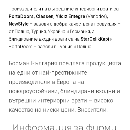
Производители на вътрешните интериорни врати са
PortaDoors, Classen, Yıldız Entegre
(Variodor)
,
NewStyle
– заводи с добра качествена продукция –
от Полша, Турция, Украйна и Германия, а
блиндираните входни врати са на
StarCelikKapi
и
PortaDoors – заводи в Турция и Полша.
Борман България предлага продукцията
на едни от най-престижните
производители в Европа на
пожароустойчиви, блиндирани входни и
вътрешни интериорни врати – високо
качество на ниски цени. Вносители.
Информация за фирми,