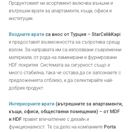
Продуктовият ни асортимент включва външни и
вътрешни врати за апартаменти, къщи, офиси и
институции.
Входните врати
са внос от Турция – StarCelikKapi
и предоставят възможността за съпротива срещу
взлом. За направата им са използвани съвременни
материали, от рода на ламинирани и фурнировани
HDF покрития. Системата за сигурност също е
много стабилна, така че остава да се запознаете с
предложенията отблизо, и да селектирайте най-
добрия продукт.
Интериорните врати
(вътрешните за апартаменти,
къщи, офиси, обществени помещения) – от MDF
и HDF
правят впечатление с дизайн и
функционалност. Те са дело на компаниите
Porta