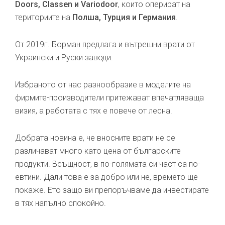
Doors, Classen и Variodoor
, които оперират на
териториите на
Полша, Турция и Германия
.
От 2019г. Борман предлага и вътрешни врати от
Украински и Руски заводи.
Избраното от нас разнообразие в моделите на
фирмите-производители притежават впечатляваща
визия, а работата с тях е повече от лесна.
Добрата новина е, че вносните врати не се
различават много като цена от българските
продукти. Всъщност, в по-голямата си част са по-
евтини. Дали това е за добро или не, времето ще
покаже. Ето защо ви препоръчваме да инвестирате
в тях напълно спокойно.