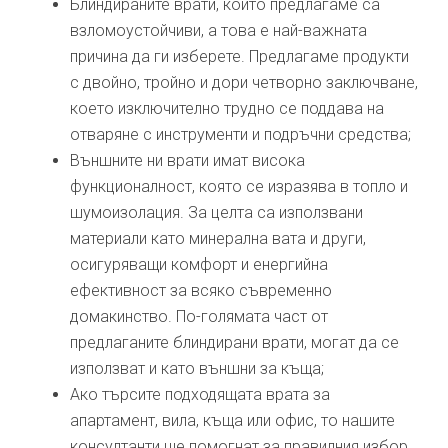
Блиндираните врати, които предлагаме са
взломоустойчиви, а това е най-важната
причина да ги изберете. Предлагаме продукти
с двойно, тройно и дори четворно заключване,
което изключително трудно се поддава на
отваряне с инструменти и подръчни средства;
Външните ни врати имат висока
функционалност, която се изразява в топло и
шумоизолация. За целта са използвани
материали като минерална вата и други,
осигуряващи комфорт и енергийна
ефективност за всяко съвременно
домакинство. По-голямата част от
предлаганите блиндирани врати, могат да се
използват и като външни за къща;
Ако търсите подходящата врата за
апартамент, вила, къща или офис, то нашите
консултанти ще помогнат за правилния избор.