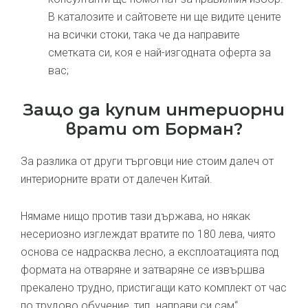
В каталозите и сайтовете ни ще видите цените
на всички стоки, така че да направите
сметката си, коя е най-изгодната оферта за
вас;
Защо да купим интериорни
врати от Борман?
За разлика от други търговци ние стоим далеч от
интериорните врати от далечен Китай.
Нямаме нищо против тази държава, но някак
несериозно изглеждат вратите по 180 лева, чиято
основа се надрасква лесно, а експлоатацията под
формата на отваряне и затваряне се извършва
прекалено трудно, пристигащи като комплект от час
по трудово обучение, тип „направи си сам“.