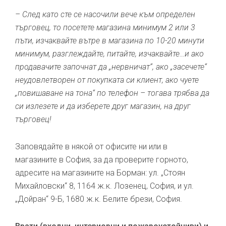
– След като сте се насочили вече към определен
търговец, то посетете магазина минимум 2 или 3
пъти, изчаквайте вътре в магазина по 10-20 минути
минимум, разглеждайте, питайте, изчаквайте…и ако
продавачите започнат да „нервничат“, ако „засечете“
неудовлетворен от покупката си клиент, ако чуете
„повишаване на тона“ по телефон – тогава трябва да
си излезете и да изберете друг магазин, на друг
търговец!
Заповядайте в някой от офисите ни или в
магазините в София, за да проверите горното,
адресите на магазините на Борман: ул. „Стоян
Михайловски“ 8, 1164 ж.к. Лозенец, София, и ул.
„Дойран“ 9-Б, 1680 ж.к. Белите брези, София.