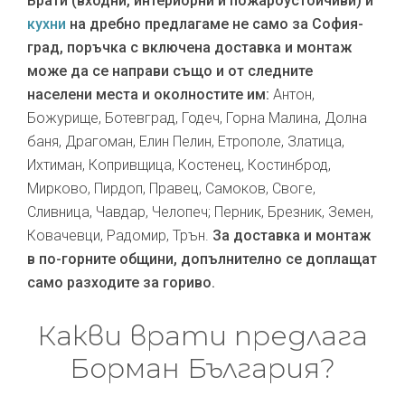
Врати (входни, интериорни и пожароустойчиви) и
кухни
на дребно предлагаме не само за София-
град, поръчка с включена доставка и монтаж
може да се направи също и от следните
населени места и околностите им:
Антон,
Божурище, Ботевград, Годеч, Горна Малина, Долна
баня, Драгоман, Елин Пелин, Етрополе, Златица,
Ихтиман, Копривщица, Костенец, Костинброд,
Мирково, Пирдоп, Правец, Самоков, Своге,
Сливница, Чавдар, Челопеч; Перник, Брезник, Земен,
Ковачевци, Радомир, Трън.
За доставка и монтаж
в по-горните общини, допълнително се доплащат
само разходите за гориво.
Какви врати предлага
Борман България?