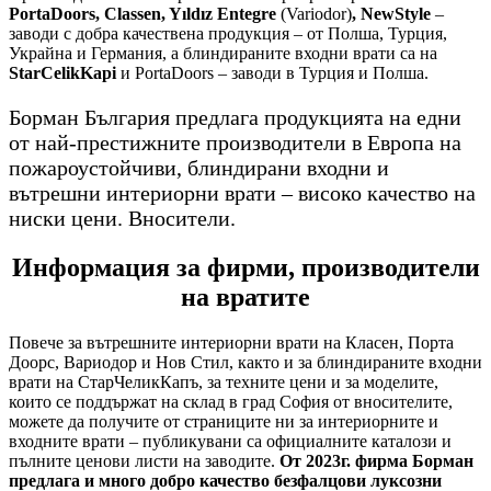
PortaDoors, Classen, Yıldız Entegre
(Variodor)
, NewStyle
–
заводи с добра качествена продукция – от Полша, Турция,
Украйна и Германия, а блиндираните входни врати са на
StarCelikKapi
и PortaDoors – заводи в Турция и Полша.
Борман България предлага продукцията на едни
от най-престижните производители в Европа на
пожароустойчиви, блиндирани входни и
вътрешни интериорни врати – високо качество на
ниски цени. Вносители.
Информация за фирми, производители
на вратите
Повече за вътрешните интериорни врати на Класен, Порта
Доорс, Вариодор и Нов Стил, както и за блиндираните входни
врати на СтарЧеликКапъ, за техните цени и за моделите,
които се поддържат на склад в град София от вносителите,
можете да получите от страниците ни за интериорните и
входните врати – публикувани са официалните каталози и
пълните ценови листи на заводите.
От 2023г. фирма Борман
предлага и много добро качество безфалцови луксозни