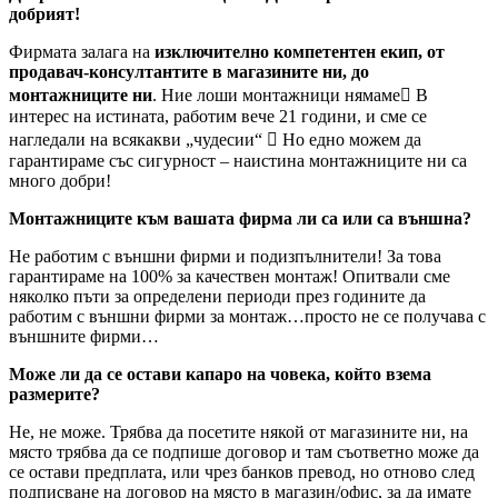
добрият!
Фирмата залага на
изключително компетентен екип, от
продавач-консултантите в магазините ни, до
монтажниците ни
. Ние лоши монтажници нямаме В
интерес на истината, работим вече 21 години, и сме се
нагледали на всякакви „чудесии“  Но едно можем да
гарантираме със сигурност – наистина монтажниците ни са
много добри!
Монтажниците към вашата фирма ли са или са външна?
Не работим с външни фирми и подизпълнители! За това
гарантираме на 100% за качествен монтаж! Опитвали сме
няколко пъти за определени периоди през годините да
работим с външни фирми за монтаж…просто не се получава с
външните фирми…
Може ли да се остави капаро на човека, който взема
размерите?
Не, не може. Трябва да посетите някой от магазините ни, на
място трябва да се подпише договор и там съответно може да
се остави предплата, или чрез банков превод, но отново след
подписване на договор на място в магазин/офис, за да имате