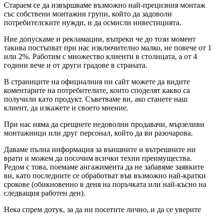
Стараем се да извършваме възможно най-прецизния монтаж
със собствени монтажни групи, който да задоволи
потребителските нужди, и да осмисли инвестицията.
Ние допускаме и рекламации, въпреки че до този момент
такива постъпват при нас изключително малко, не повече от 1
или 2%. Работим с множество клиенти в столицата, а от 4
години вече и от други градове в страната.
В страниците на официалния ни сайт можете да видите
коментарите на потребителите, които споделят какво са
получили като продукт. Съветваме ви, ако станете наш
клиент, да изкажете и своето мнение.
При нас няма да срещнете недоволни продавачи, мързеливи
монтажници или друг персонал, който да ви разочарова.
Даваме пълна информация за външните и вътрешните ни
врати и можем да посочим всички техни преимущества.
Редом с това, поемаме ангажимента да не забавяме заявките
ви, като последните се обработват във възможно най-кратки
срокове (обикновенно в деня на поръчката или най-късно на
следващия работен ден).
Нека спрем дотук, за да ни посетите лично, и да се уверите