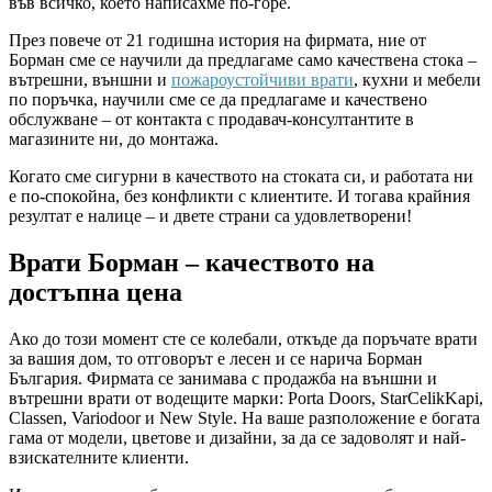
във всичко, което написахме по-горе.
През повече от 21 годишна история на фирмата, ние от
Борман сме се научили да предлагаме само качествена стока –
вътрешни, външни и
пожароустойчиви врати
, кухни и мебели
по поръчка, научили сме се да предлагаме и качествено
обслужване – от контакта с продавач-консултантите в
магазините ни, до монтажа.
Когато сме сигурни в качеството на стоката си, и работата ни
е по-спокойна, без конфликти с клиентите. И тогава крайния
резултат е налице – и двете страни са удовлетворени!
Врати Борман – качеството на
достъпна цена
Ако до този момент сте се колебали, откъде да поръчате врати
за вашия дом, то отговорът е лесен и се нарича Борман
България. Фирмата се занимава с продажба на външни и
вътрешни врати от водещите марки: Porta Doors, StarCelikKapi,
Classen, Variodoor и New Style. На ваше разположение е богата
гама от модели, цветове и дизайни, за да се задоволят и най-
взискателните клиенти.