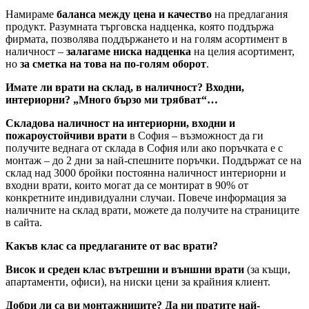
Намираме
баланса между цена и качество
на предлагания
продукт. Разумната търговска надценка, която поддържа
фирмата, позволява поддържането и на голям асортимент в
наличност –
залагаме ниска надценка
на целия асортимент,
но
за сметка на това на по-голям оборот
.
Имате ли врати на склад, в наличност? Входни,
интериорни? „Много бързо ми трябват“…
Складова наличност на интериорни, входни и
пожароустойчиви врати
в София – възможност да ги
получите веднага от склада в София или ако поръчката е с
монтаж – до 2 дни за най-спешните поръчки. Поддържат се на
склад над 3000 бройки постоянна наличност интериорни и
входни врати, които могат да се монтират в 90% от
конкретните индивидуални случаи. Повече информация за
наличните на склад врати, можете да получите на страниците
в сайта.
Какъв клас са предлаганите от вас врати?
Висок и среден клас вътрешни и външни врати
(за къщи,
апартаменти, офиси), на ниски цени за крайния клиент.
Добри ли са ви монтажниците? Да ни пратите най-