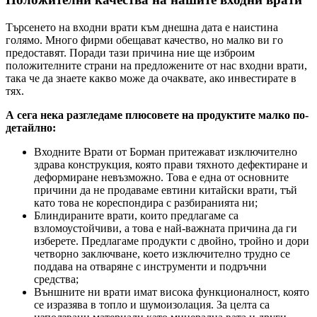
Търсенето на входни врати към днешна дата е наистина
голямо. Много фирми обещават качество, но малко ви го
предоставят. Поради тази причина ние ще изброим
положителните страни на предложените от нас входни врати,
така че да знаете какво може да очаквате, ако инвестирате в
тях.
А сега нека разгледаме плюсовете на продуктите малко по-
детайлно:
Входните Врати от Борман притежават изключително
здрава конструкция, която прави тяхното дефектиране и
деформиране невъзможно. Това е една от основните
причини да не продаваме евтини китайски врати, тъй
като това не кореспондира с разбиранията ни;
Блиндираните врати, които предлагаме са
взломоустойчиви, а това е най-важната причина да ги
изберете. Предлагаме продукти с двойно, тройно и дори
четворно заключване, което изключително трудно се
поддава на отваряне с инструменти и подръчни
средства;
Външните ни врати имат висока функционалност, която
се изразява в топло и шумоизолация. За целта са