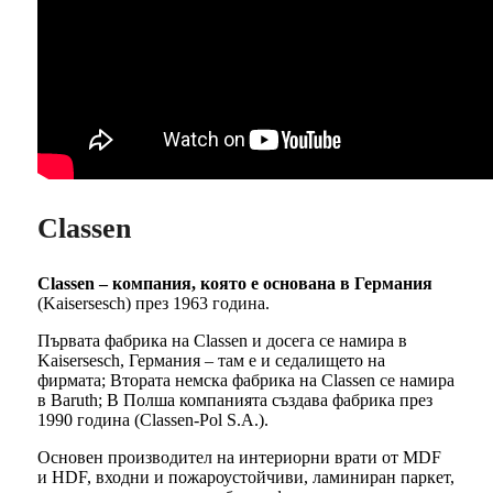
Classen
Classen – компания, която е основана в Германия
(Kaisersesch) през 1963 година.
Първата фабрика на Classen и досега се намира в
Kaisersesch, Германия – там е и седалището на
фирмата; Втората немска фабрика на Classen се намира
в Baruth; В Полша компанията създава фабрика през
1990 година (Classen-Pol S.A.).
Основен производител на интериорни врати от MDF
и HDF, входни и пожароустойчиви, ламиниран паркет,