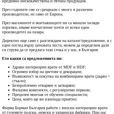
предимно нискокачествена и евтина продукция.
През годините сме се срещнали с много и различни
производители, не само от Европа.
През магазините и монтажниците ни са минали хиляди
поръчки, имаме впечатление почти от всеки един
производител на пазара.
Директно още само с разглеждане на каталог/предложение, и с
един поглед върху ценовата листа, можем да определим дали
си струва да се предлага тази стока и у нас, в България.
Ето какви са предложенията ни:
Здрави интериорни врати от MDF и HDF;
Огромен избор на цветове и декорации;
Възможност за покупка на комбинирани врати (дърво +
стъкло);
Безпроблемно отваряне и затваряне;
Фалцови комплекти, с регулируеми первази;
Прецизен монтаж от обучени специалисти;
Цена, която ще ви изненада приятно;
Фирма Борман България работи с вносни интериорни врати
от големите полски, немски и украински фабрики. При нас