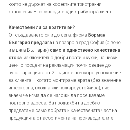
които не държат на коректните тристранни
отношения – производител/дистрибутор/клиент.
Качествени ли са вратите ви?
От създаването си и до сега, фирма
Борман
България предлага
на пазара в град София (а вече
и в цяла България)
само и единствено качествена
стока
, изключително добри врати и кухни, на ниски
цени, с процент на рекламации почти сведен до
нула. Гаранцията от 2 години е по-скоро успокоение
за клиента – когато монтираме врата (без значение
интериорна, входна или пожароустойчива), ние
знаем че няма да се наложи да посещаваме
повторно адреса. За продажби на дребно
предлагаме само добрата и качествената част на
продукцията от асортимента на производителите.