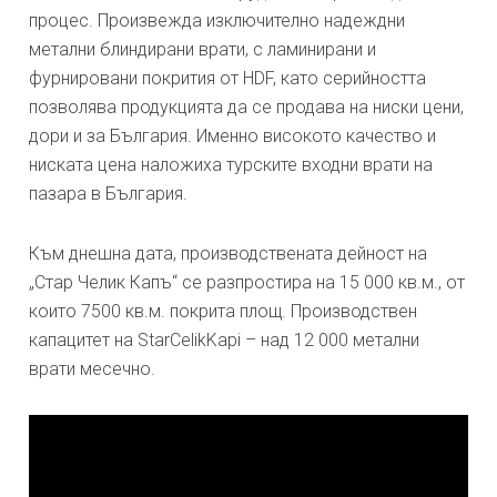
процес. Произвежда изключително надеждни
метални блиндирани врати, с ламинирани и
фурнировани покрития от HDF, като серийността
позволява продукцията да се продава на ниски цени,
дори и за България. Именно високото качество и
ниската цена наложиха турските входни врати на
пазара в България.
Към днешна дата, производствената дейност на
„Стар Челик Капъ“ се разпростира на 15 000 кв.м., от
които 7500 кв.м. покрита площ. Производствен
капацитет на StarCelikKapi – над 12 000 метални
врати месечно.