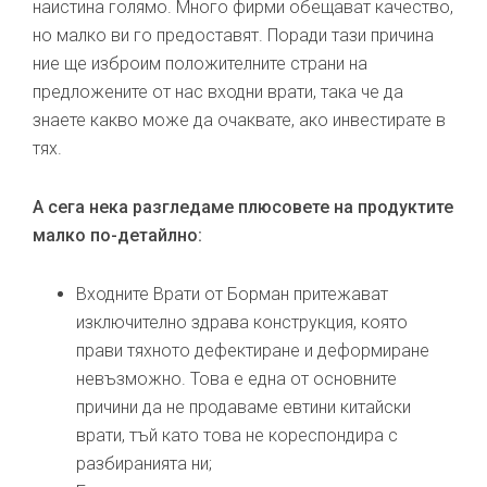
наистина голямо. Много фирми обещават качество,
но малко ви го предоставят. Поради тази причина
ние ще изброим положителните страни на
предложените от нас входни врати, така че да
знаете какво може да очаквате, ако инвестирате в
тях.
А сега нека разгледаме плюсовете на продуктите
малко по-детайлно:
Входните Врати от Борман притежават
изключително здрава конструкция, която
прави тяхното дефектиране и деформиране
невъзможно. Това е една от основните
причини да не продаваме евтини китайски
врати, тъй като това не кореспондира с
разбиранията ни;