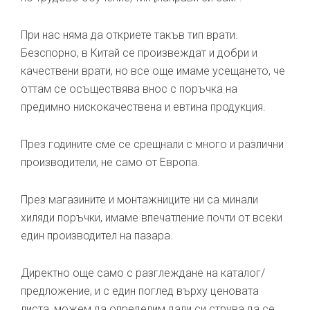
При нас няма да откриете такъв тип врати.
Безспорно, в Китай се произвеждат и добри и
качествени врати, но все още имаме усещането, че
оттам се осъществява внос с поръчка на
предимно нискокачествена и евтина продукция.
През годините сме се срещнали с много и различни
производители, не само от Европа.
През магазините и монтажниците ни са минали
хиляди поръчки, имаме впечатление почти от всеки
един производител на пазара.
Директно още само с разглеждане на каталог/
предложение, и с един поглед върху ценовата
листа, можем да определим дали си струва да се