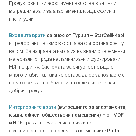
Продуктовият ни асортимент включва външни и
вътрешни врати за апартаменти, къщи, офиси и
институции.
Входните врати
са внос от Турция – StarCelikKapi
и предоставят възможността за съпротива срещу
взлом. За направата им са използвани съвременни
материали, от рода на ламинирани и фурнировани
HDF покрития. Системата за сигурност също е
много стабилна, така че остава да се запознаете с
предложенията отблизо, и да селектирайте най-
добрия продукт.
Интериорните врати
(вътрешните за апартаменти,
къщи, офиси, обществени помещения) – от MDF
и HDF
правят впечатление с дизайн и
функционалност. Те са дело на компаниите
Porta