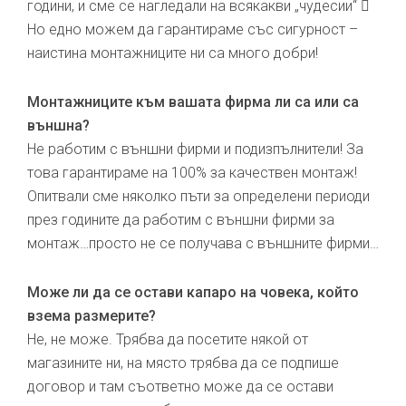
години, и сме се нагледали на всякакви „чудесии“ 
Но едно можем да гарантираме със сигурност –
наистина монтажниците ни са много добри!
Монтажниците към вашата фирма ли са или са
външна?
Не работим с външни фирми и подизпълнители! За
това гарантираме на 100% за качествен монтаж!
Опитвали сме няколко пъти за определени периоди
през годините да работим с външни фирми за
монтаж…просто не се получава с външните фирми…
Може ли да се остави капаро на човека, който
взема размерите?
Не, не може. Трябва да посетите някой от
магазините ни, на място трябва да се подпише
договор и там съответно може да се остави