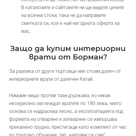
В каталозите и сайтовете ни ще видите цените
на всички стоки, така че да направите
сметката си, коя е най-изгодната оферта за
вас;
Защо да купим интериорни
врати от Борман?
За разлика от други търговци ние стоим далеч от
интериорните врати от далечен Китай.
Нямаме нищо против тази държава, но някак
несериозно изглеждат вратите по 180 лева, чиято
основа се надрасква лесно, а експлоатацията под
формата на отваряне и затваряне се извършва
прекалено трудно, пристигащи като комплект от час
по трудово обучение, тип „направи си сам“.