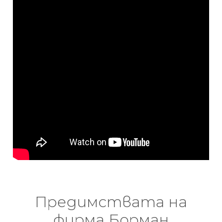
Предимствата на
фирма Борман