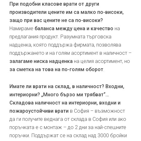
При подобни класове врати от други
производители цените им са малко по-високи,
защо при вас цените не са по-високи?
Намираме
баланса между цена и качество
на
предлагания продукт. Разумната търговска
надценка, която поддържа фирмата, позволява
поддържането и на голям асортимент в наличност –
залагаме ниска надценка
на целия асортимент, но
за сметка на това на по-голям оборот
.
Имате ли врати на склад, в наличност? Входни,
интериорни? „Много бързо ми трябват“…
Складова наличност на интериорни, входни и
пожароустойчиви врати
в София – възможност
да ги получите веднага от склада в София или ако
поръчката е с монтаж – до 2 дни за най-спешните
поръчки. Поддържат се на склад над 3000 бройки