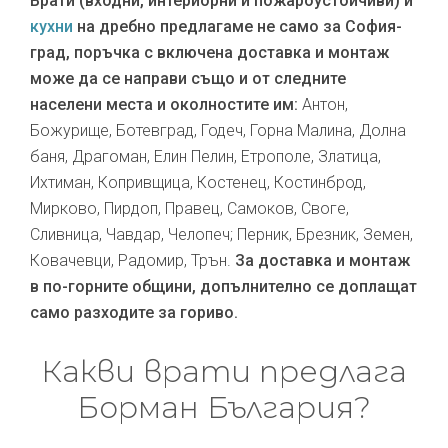
Врати (входни, интериорни и пожароустойчиви) и
кухни
на дребно предлагаме не само за София-
град, поръчка с включена доставка и монтаж
може да се направи също и от следните
населени места и околностите им:
Антон,
Божурище, Ботевград, Годеч, Горна Малина, Долна
баня, Драгоман, Елин Пелин, Етрополе, Златица,
Ихтиман, Копривщица, Костенец, Костинброд,
Мирково, Пирдоп, Правец, Самоков, Своге,
Сливница, Чавдар, Челопеч; Перник, Брезник, Земен,
Ковачевци, Радомир, Трън.
За доставка и монтаж
в по-горните общини, допълнително се доплащат
само разходите за гориво.
Какви врати предлага
Борман България?