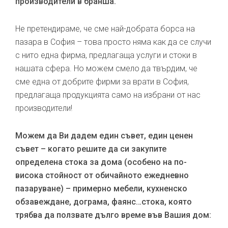
производители в бранша.
Не претендираме, че сме най-добрата борса на
пазара в София – това просто няма как да се случи
с нито една фирма, предлагаща услуги и стоки в
нашата сфера. Но можем смело да твърдим, че
сме една от добрите фирми за врати в София,
предлагаща продукцията само на избрани от нас
производители!
Можем да Ви дадем един съвет, един ценен
съвет – когато решите да си закупите
определена стока за дома (особено на по-
висока стойност от обичайното ежедневно
пазаруване) – примерно мебели, кухненско
обзавеждане, дограма, фаянс…стока, която
трябва да ползвате дълго време във Вашия дом: