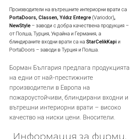
Производители на вътрешните интериорни врати са
PortaDoors, Classen, Yıldız Entegre
(Variodor)
,
NewStyle
– заводи с добра качествена продукция –
от Полша, Турция, Украйна и Германия, а
блиндираните входни врати са на
StarCelikKapi
и
PortaDoors – заводи в Турция и Полша.
Борман България предлага продукцията
на едни от най-престижните
производители в Европа на
пожароустойчиви, блиндирани входни и
вътрешни интериорни врати – високо
качество на ниски цени. Вносители.
Информация за фирми,