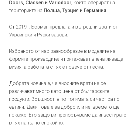
Doors, Classen и Variodoor
, които оперират на
териториите на
Полша, Турция и Германия
.
От 2019г. Борман предлага и вътрешни врати от
Украински и Руски заводи.
Избраното от нас разнообразие в моделите на
фирмите-производители притежават впечатляваща
визия, а работата с тях е повече от лесна.
Добрата новина е, че вносните врати не се
различават много като цена от българските
продукти. Всъщност, в по-голямата си част са по-
евтини. Дали това е за добро или не, времето ще
покаже. Ето защо ви препоръчваме да инвестирате
в тях напълно спокойно.