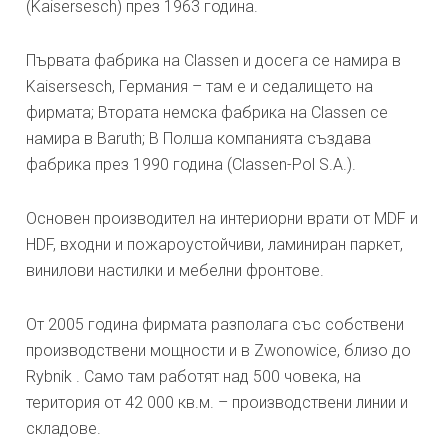
(Kaisersesch) през 1963 година.
Първата фабрика на Classen и досега се намира в
Kaisersesch, Германия – там е и седалището на
фирмата; Втората немска фабрика на Classen се
намира в Baruth; В Полша компанията създава
фабрика през 1990 година (Classen-Pol S.A.).
Основен производител на интериорни врати от MDF и
HDF, входни и пожароустойчиви, ламиниран паркет,
винилови настилки и мебелни фронтове.
От 2005 година фирмата разполага със собствени
производствени мощности и в Zwonowice, близо до
Rybnik . Само там работят над 500 човека, на
територия от 42 000 кв.м. – производствени линии и
складове.