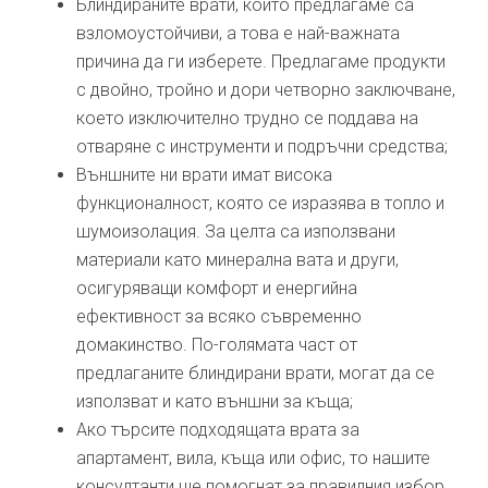
Блиндираните врати, които предлагаме са
взломоустойчиви, а това е най-важната
причина да ги изберете. Предлагаме продукти
с двойно, тройно и дори четворно заключване,
което изключително трудно се поддава на
отваряне с инструменти и подръчни средства;
Външните ни врати имат висока
функционалност, която се изразява в топло и
шумоизолация. За целта са използвани
материали като минерална вата и други,
осигуряващи комфорт и енергийна
ефективност за всяко съвременно
домакинство. По-голямата част от
предлаганите блиндирани врати, могат да се
използват и като външни за къща;
Ако търсите подходящата врата за
апартамент, вила, къща или офис, то нашите
консултанти ще помогнат за правилния избор.