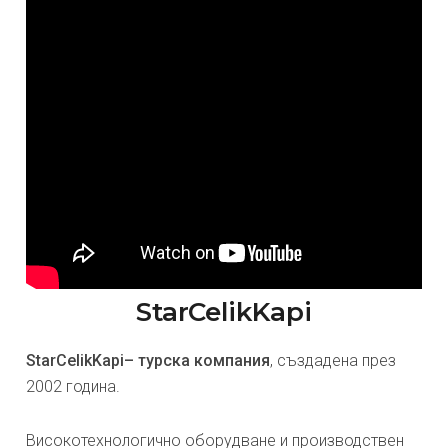
StarCelikKapi
StarCelikKapi– турска компания
, създадена през
2002 година.
Високотехнологично оборудване и производствен