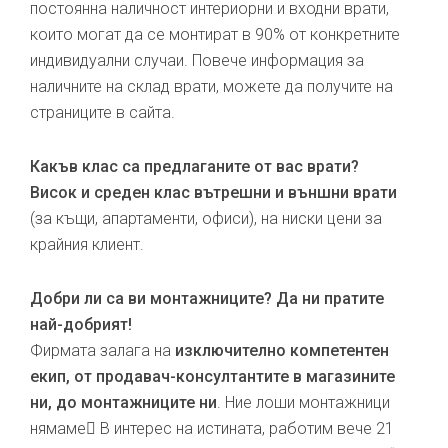
постоянна наличност интериорни и входни врати,
които могат да се монтират в 90% от конкретните
индивидуални случаи. Повече информация за
наличните на склад врати, можете да получите на
страниците в сайта.
Какъв клас са предлаганите от вас врати?
Висок и среден клас вътрешни и външни врати
(за къщи, апартаменти, офиси), на ниски цени за
крайния клиент.
Добри ли са ви монтажниците? Да ни пратите
най-добрият!
Фирмата залага на
изключително компетентен
екип, от продавач-консултантите в магазините
ни, до монтажниците ни
. Ние лоши монтажници
нямаме В интерес на истината, работим вече 21