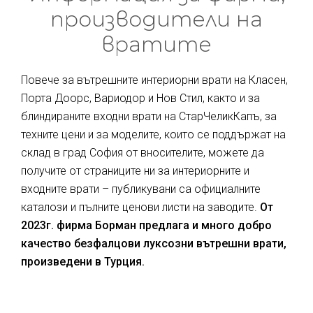
производители на
вратите
Повече за вътрешните интериорни врати на Класен,
Порта Доорс, Вариодор и Нов Стил, както и за
блиндираните входни врати на СтарЧеликКапъ, за
техните цени и за моделите, които се поддържат на
склад в град София от вносителите, можете да
получите от страниците ни за интериорните и
входните врати – публикувани са официалните
каталози и пълните ценови листи на заводите.
От
2023г. фирма Борман предлага и много добро
качество безфалцови луксозни вътрешни врати,
произведени в Турция.