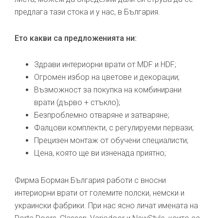
предлага тази стока и у нас, в България.
Ето какви са предложенията ни:
Здрави интериорни врати от MDF и HDF;
Огромен избор на цветове и декорации;
Възможност за покупка на комбинирани
врати (дърво + стъкло);
Безпроблемно отваряне и затваряне;
Фалцови комплекти, с регулируеми первази;
Прецизен монтаж от обучени специалисти;
Цена, която ще ви изненада приятно;
Фирма Борман България работи с вносни
интериорни врати от големите полски, немски и
украински фабрики. При нас ясно личат имената на