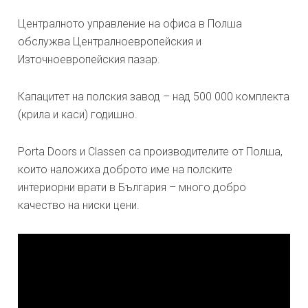
Централното управление на офиса в Полша
обслужва Централноевропейския и
Източноевропейския пазар.
Капацитет на полския завод – над 500 000 комплекта
(крила и каси) годишно.
Porta Doors и Classen са производителите от Полша,
които наложиха доброто име на полските
интериорни врати в България – много добро
качество на ниски цени.