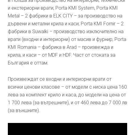
в Полша за производство на интериорни, технически
и екстериорни врати; Porta KMI System, Porta KMI
Metal – 2 фабрики в ELK CITY – за производство на
дървени и метални крила и каси; Porta KMI Fornir – 2
фабрики в Suwalki – производство изключително на
врати (входни и интериорни) от масив и фурнир; Porta
KMI Romania – фабрика в Arad – произвежда и
крила, и каси – от MDF и HDF. Част от стоката за
България е оттам.
Произвеждат се входни и интериорни врати от
всички ценови класове – от модели с ниска цена 160
лева за комплект крило и каса, до модели на цена от
1 700 лева (за вътрешните), и от 460 лева до 7 000 лв
(за външните).