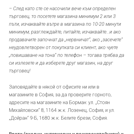
– След като сте се насочили вече към определен
търговец, то посетете магазина минимум 2 или 3
пъти, изчаквайте вътре в магазина по 10-20 минути
минимум, разглеждайте, питайте, изчаквайте…и ако
продавачите започнат да „нервничат“, ако „засечете“
неудовлетворен от покупката си клиент, ако чуете
„повишаване на тона“ по телефон – тогава трябва да
си излезете и да изберете друг магазин, на друг
търговец!
Заповядайте в някой от офисите ни или в
магазините в София, за да проверите горното,
адресите на магазините на Борман: ул. „Стоян
Михайловски“ 8, 1164 ж.к. Лозенец, София, и ул.
„Дойран“ 9-Б, 1680 ж.к. Белите брези, София.