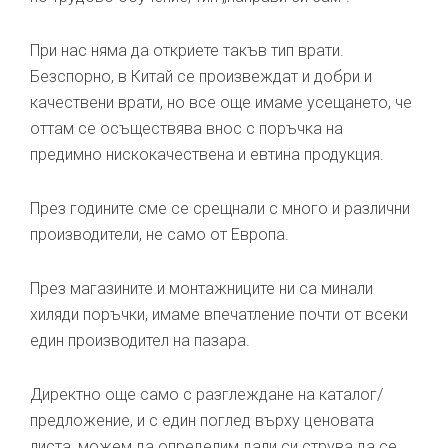
При нас няма да откриете такъв тип врати.
Безспорно, в Китай се произвеждат и добри и
качествени врати, но все още имаме усещането, че
оттам се осъществява внос с поръчка на
предимно нискокачествена и евтина продукция.
През годините сме се срещнали с много и различни
производители, не само от Европа.
През магазините и монтажниците ни са минали
хиляди поръчки, имаме впечатление почти от всеки
един производител на пазара.
Директно още само с разглеждане на каталог/
предложение, и с един поглед върху ценовата
листа, можем да определим дали си струва да се