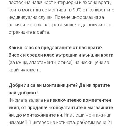
постоянна наличност интериорни и входни врати,
които могат да се монтират в 90% от конкретните
индивидуални случаи. Повече информация за
наличните на склад врати, можете да получите на
страниците в сайта.
Какъв клас са предлаганите от вас врати?
Висок и среден клас вътрешни и външни врати
(за къщи, апартаменти, офиси), на ниски цени за
крайния клиент.
Добри ли са ви монтажниците? Да ни пратите
най-добрият!
Фирмата залага на
изключително компетентен
екип, от продавач-консултантите в магазините
ни, до монтажниците ни
. Ние лоши монтажници
нямаме В интерес на истината, работим вече 21