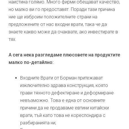
наистина голямо. Много фирми обещават качество,
но малко ви го предоставят. Поради тази причина
ние ще изброим положителните страни на
предложените от нас входни врати, така че да
знаете какво може да очаквате, ако инвестирате в
тях.
А сега нека разгледаме плюсовете на продуктите
малко по-детайлно:
Входните Врати от Борман притежават
изключително здрава конструкция, която
прави тяхното дефектиране и деформиране
невъзможно. Това е една от основните
причини да не продаваме евтини китайски
врати, тъй като това не кореспондира с
разбиранията ни;