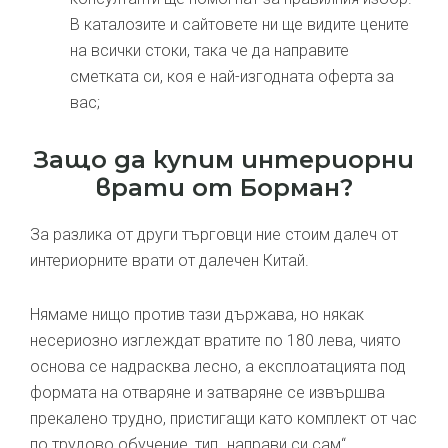
В каталозите и сайтовете ни ще видите цените
на всички стоки, така че да направите
сметката си, коя е най-изгодната оферта за
вас;
Защо да купим интериорни
врати от Борман?
За разлика от други търговци ние стоим далеч от
интериорните врати от далечен Китай.
Нямаме нищо против тази държава, но някак
несериозно изглеждат вратите по 180 лева, чиято
основа се надрасква лесно, а експлоатацията под
формата на отваряне и затваряне се извършва
прекалено трудно, пристигащи като комплект от час
по трудово обучение, тип „направи си сам“.