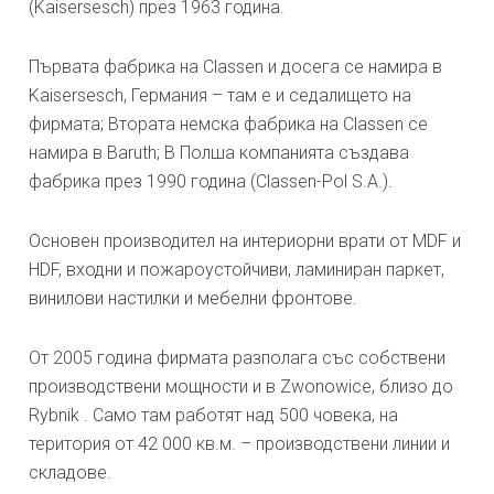
(Kaisersesch) през 1963 година.
Първата фабрика на Classen и досега се намира в
Kaisersesch, Германия – там е и седалището на
фирмата; Втората немска фабрика на Classen се
намира в Baruth; В Полша компанията създава
фабрика през 1990 година (Classen-Pol S.A.).
Основен производител на интериорни врати от MDF и
HDF, входни и пожароустойчиви, ламиниран паркет,
винилови настилки и мебелни фронтове.
От 2005 година фирмата разполага със собствени
производствени мощности и в Zwonowice, близо до
Rybnik . Само там работят над 500 човека, на
територия от 42 000 кв.м. – производствени линии и
складове.