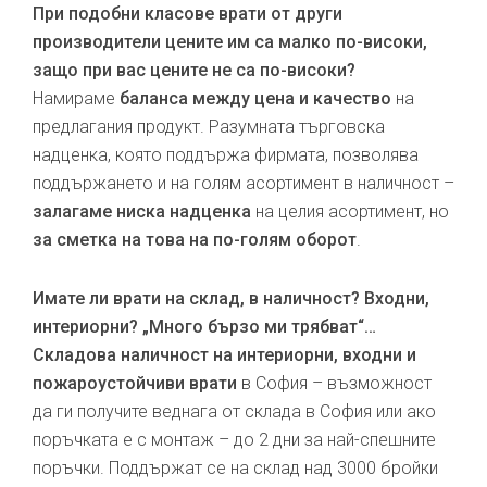
При подобни класове врати от други
производители цените им са малко по-високи,
защо при вас цените не са по-високи?
Намираме
баланса между цена и качество
на
предлагания продукт. Разумната търговска
надценка, която поддържа фирмата, позволява
поддържането и на голям асортимент в наличност –
залагаме ниска надценка
на целия асортимент, но
за сметка на това на по-голям оборот
.
Имате ли врати на склад, в наличност? Входни,
интериорни? „Много бързо ми трябват“…
Складова наличност на интериорни, входни и
пожароустойчиви врати
в София – възможност
да ги получите веднага от склада в София или ако
поръчката е с монтаж – до 2 дни за най-спешните
поръчки. Поддържат се на склад над 3000 бройки