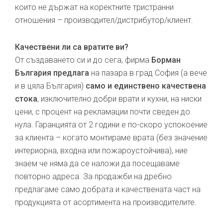
които не държат на коректните тристранни
отношения – производител/дистрибутор/клиент.
Качествени ли са вратите ви?
От създаването си и до сега, фирма
Борман
България предлага
на пазара в град София (а вече
и в цяла България)
само и единствено качествена
стока
, изключително добри врати и кухни, на ниски
цени, с процент на рекламации почти сведен до
нула. Гаранцията от 2 години е по-скоро успокоение
за клиента – когато монтираме врата (без значение
интериорна, входна или пожароустойчива), ние
знаем че няма да се наложи да посещаваме
повторно адреса. За продажби на дребно
предлагаме само добрата и качествената част на
продукцията от асортимента на производителите.