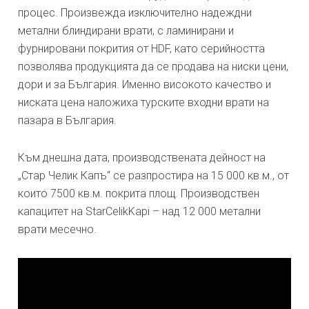
процес. Произвежда изключително надеждни
метални блиндирани врати, с ламинирани и
фурнировани покрития от HDF, като серийността
позволява продукцията да се продава на ниски цени,
дори и за България. Именно високото качество и
ниската цена наложиха турските входни врати на
пазара в България.
Към днешна дата, производствената дейност на
„Стар Челик Капъ“ се разпростира на 15 000 кв.м., от
които 7500 кв.м. покрита площ. Производствен
капацитет на StarCelikKapi – над 12 000 метални
врати месечно.