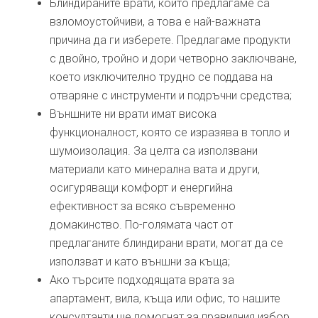
Блиндираните врати, които предлагаме са
взломоустойчиви, а това е най-важната
причина да ги изберете. Предлагаме продукти
с двойно, тройно и дори четворно заключване,
което изключително трудно се поддава на
отваряне с инструменти и подръчни средства;
Външните ни врати имат висока
функционалност, която се изразява в топло и
шумоизолация. За целта са използвани
материали като минерална вата и други,
осигуряващи комфорт и енергийна
ефективност за всяко съвременно
домакинство. По-голямата част от
предлаганите блиндирани врати, могат да се
използват и като външни за къща;
Ако търсите подходящата врата за
апартамент, вила, къща или офис, то нашите
консултанти ще помогнат за правилния избор.