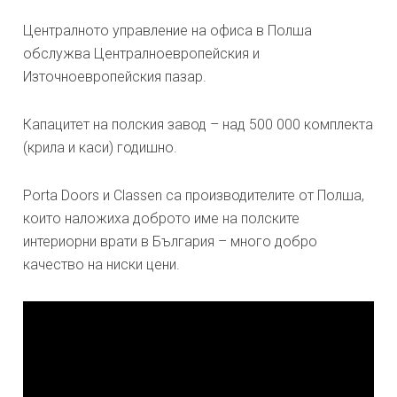
Централното управление на офиса в Полша
обслужва Централноевропейския и
Източноевропейския пазар.
Капацитет на полския завод – над 500 000 комплекта
(крила и каси) годишно.
Porta Doors и Classen са производителите от Полша,
които наложиха доброто име на полските
интериорни врати в България – много добро
качество на ниски цени.