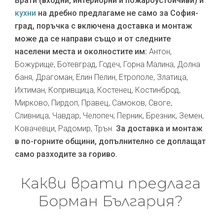
Врати (входни, интериорни и пожароустойчиви) и
кухни
на дребно предлагаме не само за София-
град, поръчка с включена доставка и монтаж
може да се направи също и от следните
населени места и околностите им:
Антон,
Божурище, Ботевград, Годеч, Горна Малина, Долна
баня, Драгоман, Елин Пелин, Етрополе, Златица,
Ихтиман, Копривщица, Костенец, Костинброд,
Мирково, Пирдоп, Правец, Самоков, Своге,
Сливница, Чавдар, Челопеч; Перник, Брезник, Земен,
Ковачевци, Радомир, Трън.
За доставка и монтаж
в по-горните общини, допълнително се доплащат
само разходите за гориво.
Какви врати предлага
Борман България?