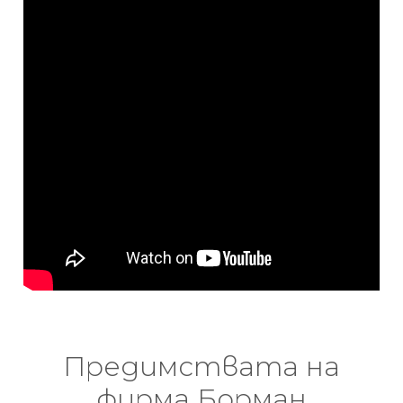
Предимствата на
фирма Борман