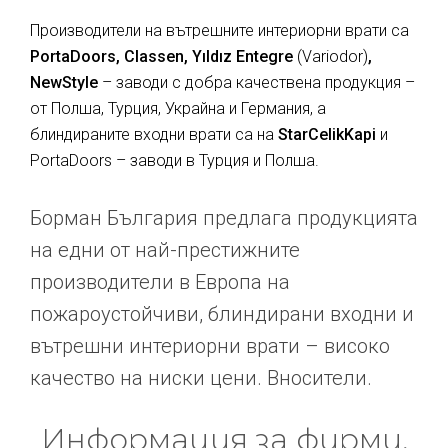
Производители на вътрешните интериорни врати са
PortaDoors, Classen, Yıldız Entegre
(Variodor)
,
NewStyle
– заводи с добра качествена продукция –
от Полша, Турция, Украйна и Германия, а
блиндираните входни врати са на
StarCelikKapi
и
PortaDoors – заводи в Турция и Полша.
Борман България предлага продукцията
на едни от най-престижните
производители в Европа на
пожароустойчиви, блиндирани входни и
вътрешни интериорни врати – високо
качество на ниски цени. Вносители.
Информация за фирми,