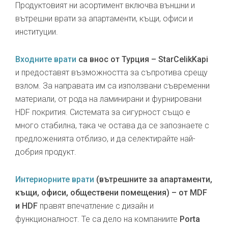
Продуктовият ни асортимент включва външни и
вътрешни врати за апартаменти, къщи, офиси и
институции.
Входните врати
са внос от Турция – StarCelikKapi
и предоставят възможността за съпротива срещу
взлом. За направата им са използвани съвременни
материали, от рода на ламинирани и фурнировани
HDF покрития. Системата за сигурност също е
много стабилна, така че остава да се запознаете с
предложенията отблизо, и да селектирайте най-
добрия продукт.
Интериорните врати
(вътрешните за апартаменти,
къщи, офиси, обществени помещения) – от MDF
и HDF
правят впечатление с дизайн и
функционалност. Те са дело на компаниите
Porta