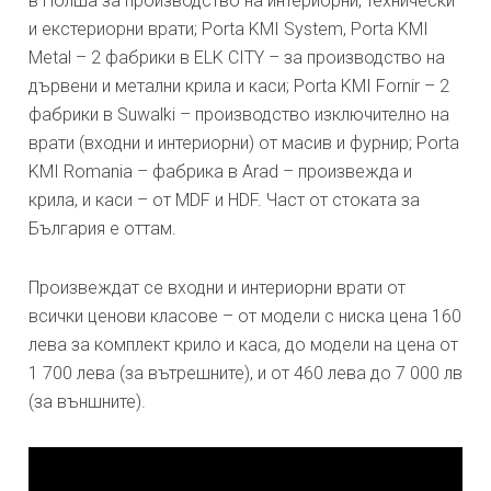
в Полша за производство на интериорни, технически
и екстериорни врати; Porta KMI System, Porta KMI
Metal – 2 фабрики в ELK CITY – за производство на
дървени и метални крила и каси; Porta KMI Fornir – 2
фабрики в Suwalki – производство изключително на
врати (входни и интериорни) от масив и фурнир; Porta
KMI Romania – фабрика в Arad – произвежда и
крила, и каси – от MDF и HDF. Част от стоката за
България е оттам.
Произвеждат се входни и интериорни врати от
всички ценови класове – от модели с ниска цена 160
лева за комплект крило и каса, до модели на цена от
1 700 лева (за вътрешните), и от 460 лева до 7 000 лв
(за външните).