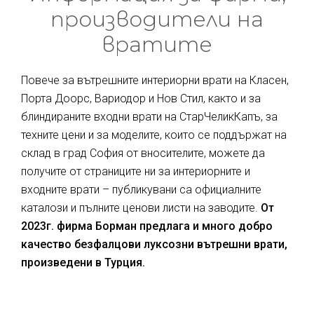
производители на
вратите
Повече за вътрешните интериорни врати на Класен,
Порта Доорс, Вариодор и Нов Стил, както и за
блиндираните входни врати на СтарЧеликКапъ, за
техните цени и за моделите, които се поддържат на
склад в град София от вносителите, можете да
получите от страниците ни за интериорните и
входните врати – публикувани са официалните
каталози и пълните ценови листи на заводите.
От
2023г. фирма Борман предлага и много добро
качество безфалцови луксозни вътрешни врати,
произведени в Турция.