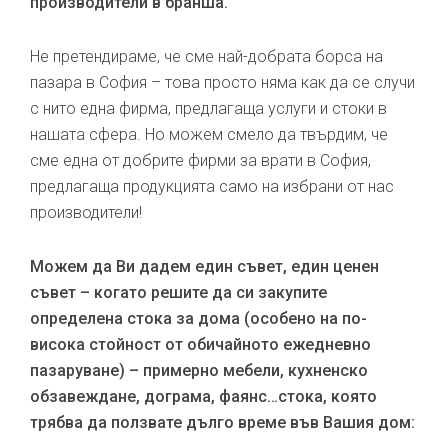
производители в бранша.
Не претендираме, че сме най-добрата борса на
пазара в София – това просто няма как да се случи
с нито една фирма, предлагаща услуги и стоки в
нашата сфера. Но можем смело да твърдим, че
сме една от добрите фирми за врати в София,
предлагаща продукцията само на избрани от нас
производители!
Можем да Ви дадем един съвет, един ценен
съвет – когато решите да си закупите
определена стока за дома (особено на по-
висока стойност от обичайното ежедневно
пазаруване) – примерно мебели, кухненско
обзавеждане, дограма, фаянс…стока, която
трябва да ползвате дълго време във Вашия дом: