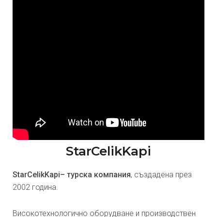
StarCelikKapi
StarCelikKapi– турска компания
, създадена през
2002 година.
Високотехнологично оборудване и производствен