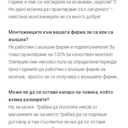
години, и сме се нагледали на всякакви „чудесии“ 
Но едно можем да гарантираме със сигурност –
наистина монтажниците ни са много добри!
Монтажниците към вашата фирма ли са или са
външна?
Не работим с външни фирми и подизпълнители! За
това гарантираме на 100% за качествен монтаж!
Опитвали сме няколко пъти за определени периоди
през годините да работим с външни фирми за
монтаж…просто не се получава с външните фирми…
Може ли да се остави капаро на човека, който
взема размерите?
Не, не може. Трябва да посетите някой от
магазините ни, на място трябва да се подпише
договор и там съответно може да се остави