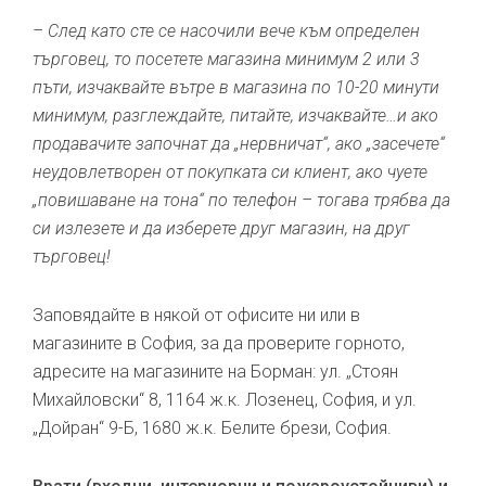
– След като сте се насочили вече към определен
търговец, то посетете магазина минимум 2 или 3
пъти, изчаквайте вътре в магазина по 10-20 минути
минимум, разглеждайте, питайте, изчаквайте…и ако
продавачите започнат да „нервничат“, ако „засечете“
неудовлетворен от покупката си клиент, ако чуете
„повишаване на тона“ по телефон – тогава трябва да
си излезете и да изберете друг магазин, на друг
търговец!
Заповядайте в някой от офисите ни или в
магазините в София, за да проверите горното,
адресите на магазините на Борман: ул. „Стоян
Михайловски“ 8, 1164 ж.к. Лозенец, София, и ул.
„Дойран“ 9-Б, 1680 ж.к. Белите брези, София.