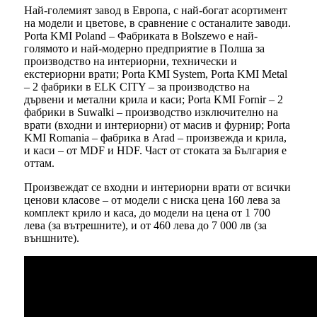
Най-големият завод в Европа, с най-богат асортимент
на модели и цветове, в сравнение с останалите заводи.
Porta KMI Poland – Фабриката в Bolszewo е най-
голямото и най-модерно предприятие в Полша за
производство на интериорни, технически и
екстериорни врати; Porta KMI System, Porta KMI Metal
– 2 фабрики в ELK CITY – за производство на
дървени и метални крила и каси; Porta KMI Fornir – 2
фабрики в Suwalki – производство изключително на
врати (входни и интериорни) от масив и фурнир; Porta
KMI Romania – фабрика в Arad – произвежда и крила,
и каси – от MDF и HDF. Част от стоката за България е
оттам.
Произвеждат се входни и интериорни врати от всички
ценови класове – от модели с ниска цена 160 лева за
комплект крило и каса, до модели на цена от 1 700
лева (за вътрешните), и от 460 лева до 7 000 лв (за
външните).