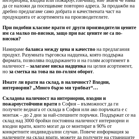
интериорна, входна или пожароустойчива), ние знаем че няма
да се наложи да посещаваме повторно адреса. За продажби на
дребно предлагаме само добрата и качествената част на
продукцията от асортимента на производителите.
При подобни класове врати от други производители цените
им са малко по-високи, защо при вас цените не са по-
високи?
Намираме
баланса между цена и качество
на предлагания
продукт. Разумната търговска надценка, която поддържа
фирмата, позволява поддържането и на голям асортимент в
наличност –
залагаме ниска надценка
на целия асортимент,
но
за сметка на това на по-голям оборот
.
Имате ли врати на склад, в наличност? Входни,
интериорни? „Много бързо ми трябват“…
Складова наличност на интериорни, входни и
пожароустойчиви врати
в София – възможност да ги
получите веднага от склада в София или ако поръчката е с
монтаж – до 2 дни за най-спешните поръчки. Поддържат се на
склад над 3000 бройки постоянна наличност интериорни и
входни врати, които могат да се монтират в 90% от
конкретните индивидуални случаи. Повече информация за
наличните на склад врати, можете да получите на страниците