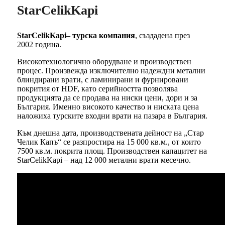
StarCelikKapi
StarCelikKapi– турска компания
, създадена през
2002 година.
Високотехнологично оборудване и производствен
процес. Произвежда изключително надеждни метални
блиндирани врати, с ламинирани и фурнировани
покрития от HDF, като серийността позволява
продукцията да се продава на ниски цени, дори и за
България. Именно високото качество и ниската цена
наложиха турските входни врати на пазара в България.
Към днешна дата, производствената дейност на „Стар
Челик Капъ“ се разпростира на 15 000 кв.м., от които
7500 кв.м. покрита площ. Производствен капацитет на
StarCelikKapi – над 12 000 метални врати месечно.