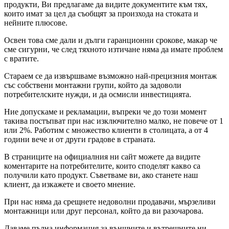
продукти, Ви предлагаме да видите документите към тях,
които имат за цел да съобщят за произхода на стоката и
нейните плюсове.
Освен това сме дали и дълги гаранционни срокове, макар че
сме сигурни, че след тяхното изтичане няма да имате проблем
с вратите.
Стараем се да извършваме възможно най-прецизния монтаж
със собствени монтажни групи, който да задоволи
потребителските нужди, и да осмисли инвестицията.
Ние допускаме и рекламации, въпреки че до този момент
такива постъпват при нас изключително малко, не повече от 1
или 2%. Работим с множество клиенти в столицата, а от 4
години вече и от други градове в страната.
В страниците на официалния ни сайт можете да видите
коментарите на потребителите, които споделят какво са
получили като продукт. Съветваме ви, ако станете наш
клиент, да изкажете и своето мнение.
При нас няма да срещнете недоволни продавачи, мързеливи
монтажници или друг персонал, който да ви разочарова.
Даваме пълна информация за външните и вътрешните ни