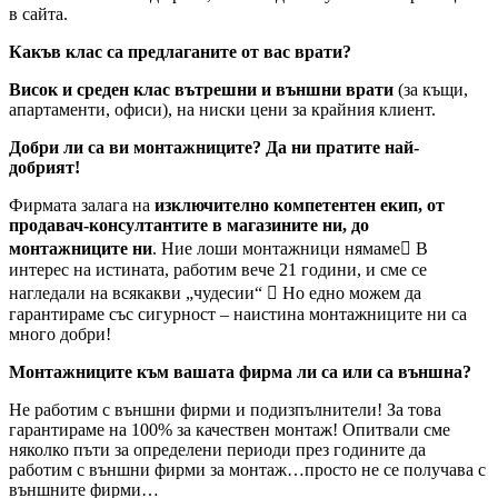
в сайта.
Какъв клас са предлаганите от вас врати?
Висок и среден клас вътрешни и външни врати
(за къщи,
апартаменти, офиси), на ниски цени за крайния клиент.
Добри ли са ви монтажниците? Да ни пратите най-
добрият!
Фирмата залага на
изключително компетентен екип, от
продавач-консултантите в магазините ни, до
монтажниците ни
. Ние лоши монтажници нямаме В
интерес на истината, работим вече 21 години, и сме се
нагледали на всякакви „чудесии“  Но едно можем да
гарантираме със сигурност – наистина монтажниците ни са
много добри!
Монтажниците към вашата фирма ли са или са външна?
Не работим с външни фирми и подизпълнители! За това
гарантираме на 100% за качествен монтаж! Опитвали сме
няколко пъти за определени периоди през годините да
работим с външни фирми за монтаж…просто не се получава с
външните фирми…