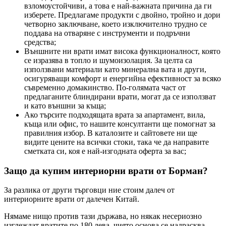
взломоустойчиви, а това е най-важната причина да ги
изберете. Предлагаме продукти с двойно, тройно и дори
четворно заключване, което изключително трудно се
поддава на отваряне с инструменти и подръчни
средства;
Външните ни врати имат висока функционалност, която
се изразява в топло и шумоизолация. За целта са
използвани материали като минерална вата и други,
осигуряващи комфорт и енергийна ефективност за всяко
съвременно домакинство. По-голямата част от
предлаганите блиндирани врати, могат да се използват
и като външни за къща;
Ако търсите подходящата врата за апартамент, вила,
къща или офис, то нашите консултанти ще помогнат за
правилния избор. В каталозите и сайтовете ни ще
видите цените на всички стоки, така че да направите
сметката си, коя е най-изгодната оферта за вас;
Защо да купим интериорни врати от Борман?
За разлика от други търговци ние стоим далеч от
интериорните врати от далечен Китай.
Нямаме нищо против тази държава, но някак несериозно
изглеждат вратите по 180 лева, чиято основа се надрасква