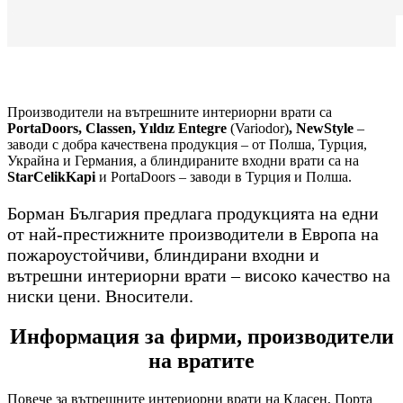
Производители на вътрешните интериорни врати са
PortaDoors, Classen, Yıldız Entegre
(Variodor)
, NewStyle
–
заводи с добра качествена продукция – от Полша, Турция,
Украйна и Германия, а блиндираните входни врати са на
StarCelikKapi
и PortaDoors – заводи в Турция и Полша.
Борман България предлага продукцията на едни
от най-престижните производители в Европа на
пожароустойчиви, блиндирани входни и
вътрешни интериорни врати – високо качество на
ниски цени. Вносители.
Информация за фирми, производители
на вратите
Повече за вътрешните интериорни врати на Класен, Порта