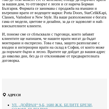
за вашия дом, то отговорът е лесен и се нарича Борман
България. Фирмата се занимава с продажба на външни и
вътрешни врати от водещите марки: Porta Doors, StarCelikKapi,
Classen, Variodoor и New Style. На ваше разположение е богата
гама от модели, цветове и дизайни, за да се задоволят и най-
взискателните клиенти.
И, понеже сме се сблъсквали с търговци, които забавят
клиентите ще напишем, че нашите врати могат да бъдат
монтирани и експресно. Това е така, защото разполагаме с
входни и интериорни врати на склад в София, от които може
да поръчате бързо и лесно. Вратите ще дойдат до вашия адрес
до няколко дни, без да се отклоняваме от предварителната
договорка.
АДРЕСИ
УЛ. „ДОЙРАН“ 9-Б, 1680 Ж.К. БЕЛИТЕ БРЕЗИ,