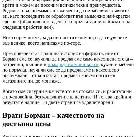
врати и можем да посочим всички техни преимущества.
Редом с това, поемаме ангажимента да не забавяме заявките
ви, като последните се обработват във възможно най-кратки
срокове (обикновенно в деня на поръчката или най-късно на
следващия работен ден).
Нека спрем дотук, за да ни посетите лично, и да се уверите
във всичко, което написахме по-горе.
През повече от 21 годишна история на фирмата, ние от
Борман сме се научили да предлагаме само качествена стока –
вътрешни, външни и
пожароустойчиви врати
, кухни и мебели
по поръчка, научили сме се да предлагаме и качествено
обслужване – от контакта с продавач-консултантите в
магазините ни, до монтажа.
Когато сме сигурни в качеството на стоката си, и работата ни
е по-спокойна, без конфликти с клиентите. И тогава крайния
резултат е налице – и двете страни са удовлетворени!
Врати Борман – качеството на
достъпна цена
Ако до този момент сте се колебали, откъде да поръчате врати