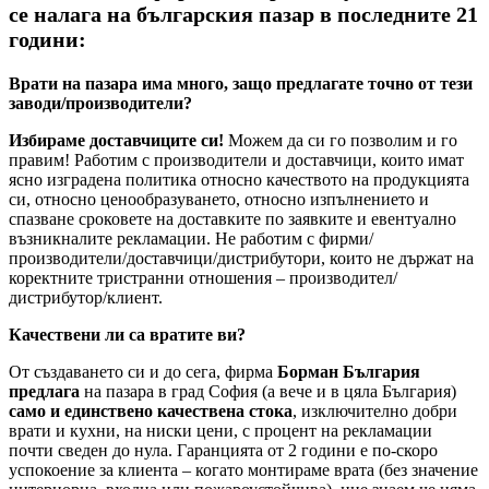
се налага на българския пазар в последните 21
години:
Врати на пазара има много, защо предлагате точно от тези
заводи/производители?
Избираме доставчиците си!
Можем да си го позволим и го
правим! Работим с производители и доставчици, които имат
ясно изградена политика относно качеството на продукцията
си, относно ценообразуването, относно изпълнението и
спазване сроковете на доставките по заявките и евентуално
възникналите рекламации. Не работим с фирми/
производители/доставчици/дистрибутори, които не държат на
коректните тристранни отношения – производител/
дистрибутор/клиент.
Качествени ли са вратите ви?
От създаването си и до сега, фирма
Борман България
предлага
на пазара в град София (а вече и в цяла България)
само и единствено качествена стока
, изключително добри
врати и кухни, на ниски цени, с процент на рекламации
почти сведен до нула. Гаранцията от 2 години е по-скоро
успокоение за клиента – когато монтираме врата (без значение