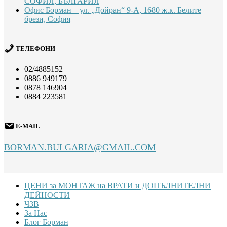
СОФИЯ, БЪЛГАРИЯ
Офис Борман – ул. „Дойран“ 9-А, 1680 ж.к. Белите
брези, София
ТЕЛЕФОНИ
02/4885152
0886 949179
0878 146904
0884 223581
E-MAIL
BORMAN.BULGARIA@GMAIL.COM
Footer
ЦЕНИ за МОНТАЖ на ВРАТИ и ДОПЪЛНИТЕЛНИ
ДЕЙНОСТИ
ЧЗВ
За Нас
Блог Борман