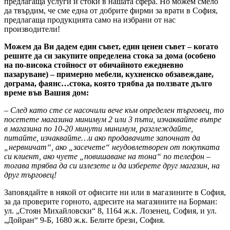
предлагаща услуги и стоки в нашата сфера. Но можем смело
да твърдим, че сме една от добрите фирми за врати в София,
предлагаща продукцията само на избрани от нас
производители!
Можем да Ви дадем един съвет, един ценен съвет – когато
решите да си закупите определена стока за дома (особено
на по-висока стойност от обичайното ежедневно
пазаруване) – примерно мебели, кухненско обзавеждане,
дограма, фаянс…стока, която трябва да ползвате дълго
време във Вашия дом:
– След като сте се насочили вече към определен търговец, то
посетете магазина минимум 2 или 3 пъти, изчаквайте вътре
в магазина по 10-20 минути минимум, разглеждайте,
питайте, изчаквайте…и ако продавачите започнат да
„нервничат“, ако „засечете“ неудовлетворен от покупката
си клиент, ако чуете „повишаване на тона“ по телефон –
тогава трябва да си излезете и да изберете друг магазин, на
друг търговец!
Заповядайте в някой от офисите ни или в магазините в София,
за да проверите горното, адресите на магазините на Борман:
ул. „Стоян Михайловски“ 8, 1164 ж.к. Лозенец, София, и ул.
„Дойран“ 9-Б, 1680 ж.к. Белите брези, София.