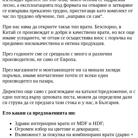
лесно, а експлоатацията под формата на отваряне и затваряне
се извършва прекалено трудно, пристигащи като комплект от
час по трудово обучение, тип „направи си сам“.
При нас няма да откриете такъв тип врати. Безспорно, в
Китай се произвеждат и добри и качествени врати, но все още
имаме усещането, че оттам се осъществява внос с поръчка на
предимно нискокачествена и евтина продукция.
През годините сме се срещнали с много и различни
производители, не само от Европа.
През магазините и монтажниците ни са минали хиляди
поръчки, имаме впечатление почти от всеки един
производител на пазара.
Директно още само с разглеждане на каталог/предложение, и с
един поглед върху ценовата листа, можем да определим дали
си струва да се предлага тази стока и у нас, в България.
Ето какви са предложенията ни:
Здрави интериорни врати от MDF и HDF;
Огромен избор на цветове и декорации;
Възможност за покупка на комбинирани врати (дърво +