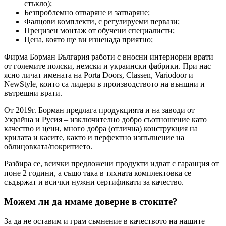
стъкло);
Безпроблемно отваряне и затваряне;
Фалцови комплекти, с регулируеми первази;
Прецизен монтаж от обучени специалисти;
Цена, която ще ви изненада приятно;
Фирма Борман България работи с вносни интериорни врати
от големите полски, немски и украински фабрики. При нас
ясно личат имената на Porta Doors, Classen, Variodoor и
NewStyle, които са лидери в производството на външни и
вътрешни врати.
От 2019г. Борман предлага продукцията и на заводи от
Украйна и Русия – изключително добро съотношение като
качество и цени, много добра (отлична) конструкция на
крилата и касите, както и перфектно изпълнение на
облицовката/покритието.
Разбира се, всички предложени продукти идват с гаранция от
поне 2 години, а също така в тяхната комплектовка се
съдържат и всички нужни сертификати за качество.
Можем ли да имаме доверие в стоките?
За да не оставим и грам съмнение в качеството на нашите