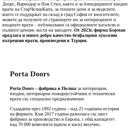
Доорс, Вариодор и Нов Стил, както и за блиндираните входни
врати на СтарЧеликКапъ, за техните цени и за моделите,
които се поддържат на склад в град София от вносителите,
можете да получите от страниците ни за интериорните и
входните врати – публикувани са официалните каталози и
пълните ценови листи на заводите.
От 2023г. фирма Борман
предлага и много добро качество безфалцови луксозни
вътрешни врати, произведени в Турция.
Porta Doors
Porta Doors – фабрика в Полша
за интериорни,
входни, интериорни пожароустойчиви и технически
врати със специално предназначение.
Създадена през 1992 година – над 25 годишна история
на фирмата. Към 2017 година разполага със шест
фабрики за производство в Европа, с общ капацитет
над 70 000 комплекта (крила и каси) месечно.