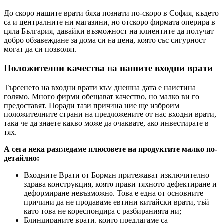
До скоро нашите врати бяха познати по-скоро в София, където
са и централните ни магазини, но отскоро фирмата оперира в
цяла България, давайки възможност на клиентите да получат
добро обзавеждане за дома си на цена, която със сигурност
могат да си позволят.
Положителни качества на нашите входни врати
Търсенето на входни врати към днешна дата е наистина
голямо. Много фирми обещават качество, но малко ви го
предоставят. Поради тази причина ние ще изброим
положителните страни на предложените от нас входни врати,
така че да знаете какво може да очаквате, ако инвестирате в
тях.
А сега нека разгледаме плюсовете на продуктите малко по-
детайлно:
Входните Врати от Борман притежават изключително
здрава конструкция, която прави тяхното дефектиране и
деформиране невъзможно. Това е една от основните
причини да не продаваме евтини китайски врати, тъй
като това не кореспондира с разбиранията ни;
Блиндираните врати, които предлагаме са