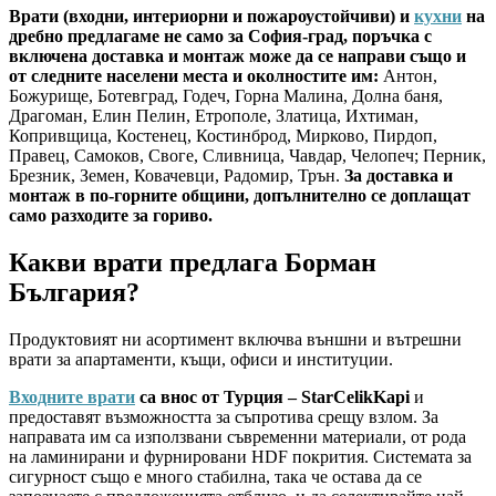
Врати (входни, интериорни и пожароустойчиви) и
кухни
на
дребно предлагаме не само за София-град, поръчка с
включена доставка и монтаж може да се направи също и
от следните населени места и околностите им:
Антон,
Божурище, Ботевград, Годеч, Горна Малина, Долна баня,
Драгоман, Елин Пелин, Етрополе, Златица, Ихтиман,
Копривщица, Костенец, Костинброд, Мирково, Пирдоп,
Правец, Самоков, Своге, Сливница, Чавдар, Челопеч; Перник,
Брезник, Земен, Ковачевци, Радомир, Трън.
За доставка и
монтаж в по-горните общини, допълнително се доплащат
само разходите за гориво.
Какви врати предлага Борман
България?
Продуктовият ни асортимент включва външни и вътрешни
врати за апартаменти, къщи, офиси и институции.
Входните врати
са внос от Турция – StarCelikKapi
и
предоставят възможността за съпротива срещу взлом. За
направата им са използвани съвременни материали, от рода
на ламинирани и фурнировани HDF покрития. Системата за
сигурност също е много стабилна, така че остава да се