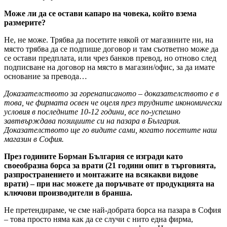
Може ли да се остави капаро на човека, който взема
размерите?
Не, не може. Трябва да посетите някой от магазините ни, на
място трябва да се подпише договор и там съответно може да
се остави предплата, или чрез банков превод, но отново след
подписване на договор на място в магазин/офис, за да имате
основание за превода…
Доказателството за горенаписаното – доказателството е в
това, че фирмата освен че оцеля през трудните икономически
условия в последните 10-12 години, все по-успешно
завтвърждава позициите си на пазара в България.
Доказателството ще го видите сами, когато посетите наш
магазин в София.
През годините Борман България се изгради като
своеобразна борса за врати (21 години опит в търговията,
разпространението и монтажите на всякакви видове
врати) – при нас можете да поръчвате от продукцията на
ключови производители в бранша.
Не претендираме, че сме най-добрата борса на пазара в София
– това просто няма как да се случи с нито една фирма,