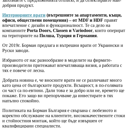
запознаете с предложенията отблизо, и да селектирайте най-
добрия продукт.
Интериорните врати
(вътрешните за апартаменти, къщи,
офиси, обществени помещения) – от MDF и HDF
правят
впечатление с дизайн и функционалност. Те са дело на
компаниите
Porta Doors, Classen и Variodoor
, които оперират
на териториите на
Полша, Турция и Германия
.
От 2019г. Борман предлага и вътрешни врати от Украински и
Руски заводи.
Избраното от нас разнообразие в моделите на фирмите-
производители притежават впечатляваща визия, а работата с
тях е повече от лесна.
Добрата новина е, че вносните врати не се различават много
като цена от българските продукти. Всъщност, в по-голямата
си част са по-евтини. Дали това е за добро или не, времето ще
покаже. Ето защо ви препоръчваме да инвестирате в тях
напълно спокойно.
Политиката на Борман България е свързана с любезното и
коректно обслужване на клиентите, висококачествените стоки
и стойностния монтаж, който ще бъде извършен от
квалифицирани специалисти.