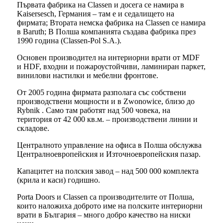
Първата фабрика на Classen и досега се намира в
Kaisersesch, Германия – там е и седалището на
фирмата; Втората немска фабрика на Classen се намира
в Baruth; В Полша компанията създава фабрика през
1990 година (Classen-Pol S.A.).
Основен производител на интериорни врати от MDF
и HDF, входни и пожароустойчиви, ламиниран паркет,
винилови настилки и мебелни фронтове.
От 2005 година фирмата разполага със собствени
производствени мощности и в Zwonowice, близо до
Rybnik . Само там работят над 500 човека, на
територия от 42 000 кв.м. – производствени линии и
складове.
Централното управление на офиса в Полша обслужва
Централноевропейския и Източноевропейския пазар.
Капацитет на полския завод – над 500 000 комплекта
(крила и каси) годишно.
Porta Doors и Classen са производителите от Полша,
които наложиха доброто име на полските интериорни
врати в България – много добро качество на ниски