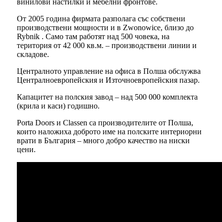
винилови настилки и мебелни фронтове.
От 2005 година фирмата разполага със собствени
производствени мощности и в Zwonowice, близо до
Rybnik . Само там работят над 500 човека, на
територия от 42 000 кв.м. – производствени линии и
складове.
Централното управление на офиса в Полша обслужва
Централноевропейския и Източноевропейския пазар.
Капацитет на полския завод – над 500 000 комплекта
(крила и каси) годишно.
Porta Doors и Classen са производителите от Полша,
които наложиха доброто име на полските интериорни
врати в България – много добро качество на ниски
цени.