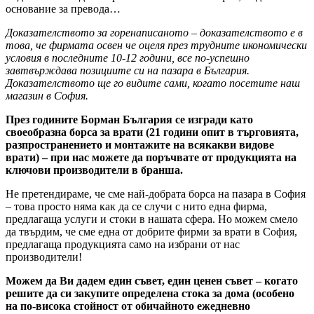
основание за превода…
Доказателството за горенаписаното – доказателството е в
това, че фирмата освен че оцеля през трудните икономически
условия в последните 10-12 години, все по-успешно
завтвърждава позициите си на пазара в България.
Доказателството ще го видите сами, когато посетите наш
магазин в София.
През годините Борман България се изгради като
своеобразна борса за врати (21 години опит в търговията,
разпространението и монтажите на всякакви видове
врати) – при нас можете да поръчвате от продукцията на
ключови производители в бранша.
Не претендираме, че сме най-добрата борса на пазара в София
– това просто няма как да се случи с нито една фирма,
предлагаща услуги и стоки в нашата сфера. Но можем смело
да твърдим, че сме една от добрите фирми за врати в София,
предлагаща продукцията само на избрани от нас
производители!
Можем да Ви дадем един съвет, един ценен съвет – когато
решите да си закупите определена стока за дома (особено
на по-висока стойност от обичайното ежедневно