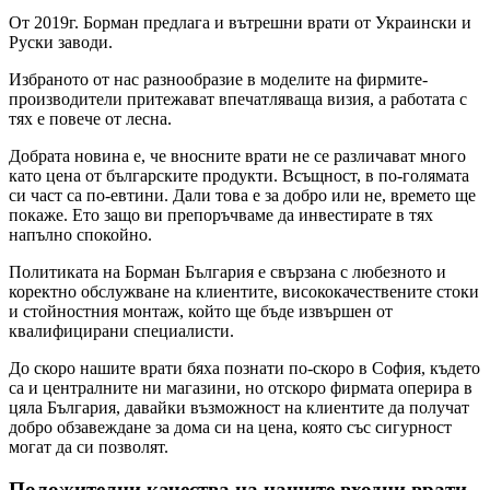
От 2019г. Борман предлага и вътрешни врати от Украински и
Руски заводи.
Избраното от нас разнообразие в моделите на фирмите-
производители притежават впечатляваща визия, а работата с
тях е повече от лесна.
Добрата новина е, че вносните врати не се различават много
като цена от българските продукти. Всъщност, в по-голямата
си част са по-евтини. Дали това е за добро или не, времето ще
покаже. Ето защо ви препоръчваме да инвестирате в тях
напълно спокойно.
Политиката на Борман България е свързана с любезното и
коректно обслужване на клиентите, висококачествените стоки
и стойностния монтаж, който ще бъде извършен от
квалифицирани специалисти.
До скоро нашите врати бяха познати по-скоро в София, където
са и централните ни магазини, но отскоро фирмата оперира в
цяла България, давайки възможност на клиентите да получат
добро обзавеждане за дома си на цена, която със сигурност
могат да си позволят.
Положителни качества на нашите входни врати