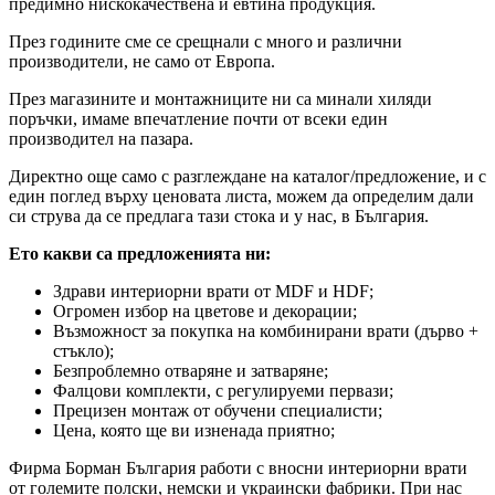
предимно нискокачествена и евтина продукция.
През годините сме се срещнали с много и различни
производители, не само от Европа.
През магазините и монтажниците ни са минали хиляди
поръчки, имаме впечатление почти от всеки един
производител на пазара.
Директно още само с разглеждане на каталог/предложение, и с
един поглед върху ценовата листа, можем да определим дали
си струва да се предлага тази стока и у нас, в България.
Ето какви са предложенията ни:
Здрави интериорни врати от MDF и HDF;
Огромен избор на цветове и декорации;
Възможност за покупка на комбинирани врати (дърво +
стъкло);
Безпроблемно отваряне и затваряне;
Фалцови комплекти, с регулируеми первази;
Прецизен монтаж от обучени специалисти;
Цена, която ще ви изненада приятно;
Фирма Борман България работи с вносни интериорни врати
от големите полски, немски и украински фабрики. При нас