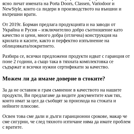
ясно личат имената на Porta Doors, Classen, Variodoor и
NewStyle, които са лидери в производството на външни и
вътрешни врати.
От 2019г. Борман предлага продукцията и на заводи от
Украйна и Русия – изключително добро съотношение като
качество и цени, много добра (отлична) конструкция на
крилата и касите, както и перфектно изпълнение на
облицовката/покритието.
Разбира се, всички предложени продукти идват с гаранция от
поне 2 години, а също така в тяхната комплектовка се
съдържат и всички нужни сертификати за качество.
Можем ли да имаме доверие в стоките?
За да не оставим и грам съмнение в качеството на нашите
продукти, Ви предлагаме да видите документите към тях,
които имат за цел да съобщят за произхода на стоката и
нейните плюсове.
Освен това сме дали и дълги гаранционни срокове, макар че
сме сигурни, че след тяхното изтичане няма да имате проблем
с вратите.