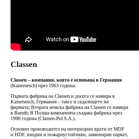
Classen
Classen – компания, която е основана в Германия
(Kaisersesch) през 1963 година.
Първата фабрика на Classen и досега се намира в
Kaisersesch, Германия – там е и седалището на
фирмата; Втората немска фабрика на Classen се намира
в Baruth; В Полша компанията създава фабрика през
1990 година (Classen-Pol S.A.).
Основен производител на интериорни врати от MDF
и HDF, входни и пожароустойчиви, ламиниран паркет,