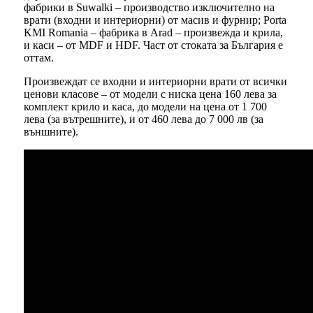
фабрики в Suwalki – производство изключително на
врати (входни и интериорни) от масив и фурнир; Porta
KMI Romania – фабрика в Arad – произвежда и крила,
и каси – от MDF и HDF. Част от стоката за България е
оттам.
Произвеждат се входни и интериорни врати от всички
ценови класове – от модели с ниска цена 160 лева за
комплект крило и каса, до модели на цена от 1 700
лева (за вътрешните), и от 460 лева до 7 000 лв (за
външните).