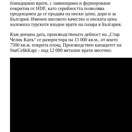
блиндирани врати, с ламинирани и фурнировани
покрития от HDF, като серийността позволява
продукцията да се продава на ниски цени, дори и за
България. Именно високото качество и ниската цена
наложиха турските входни врати на пазара в България.
Към днешна дата, производствената дейност на „Стар
Челик Капъ“ се разпростира на 15 000 кв.м., от които
7500 кв.м. покрита площ. Производствен капацитет на
StarCelikKapi – над 12 000 метални врати месечно.