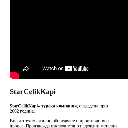
StarCelikKapi
StarCelikKapi– турска компания
, създадена през
2002 година.
Високотехнологично оборудване и производствен
процес. Произвежда изключително надеждни метални