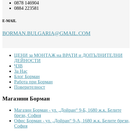
0878 146904
0884 223581
E-MAIL
BORMAN.BULGARIA@GMAIL.COM
Footer
ЦЕНИ за МОНТАЖ на ВРАТИ и ДОПЪЛНИТЕЛНИ
ДЕЙНОСТИ
ЧЗВ
За Нас
Блог Борман
Работа при Борман
Поверителност
Магазини Борман
Магазин Борман - ул. „Дойран“ 9-Б, 1680 ж.к. Белите
брези, София
Офис Борман - ул. „Дойран“ 9-А, 1680 ж.к. Белите брези,
София