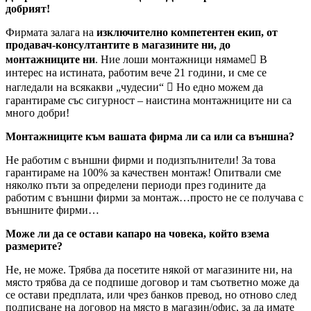
добрият!
Фирмата залага на
изключително компетентен екип, от
продавач-консултантите в магазините ни, до
монтажниците ни
. Ние лоши монтажници нямаме В
интерес на истината, работим вече 21 години, и сме се
нагледали на всякакви „чудесии“  Но едно можем да
гарантираме със сигурност – наистина монтажниците ни са
много добри!
Монтажниците към вашата фирма ли са или са външна?
Не работим с външни фирми и подизпълнители! За това
гарантираме на 100% за качествен монтаж! Опитвали сме
няколко пъти за определени периоди през годините да
работим с външни фирми за монтаж…просто не се получава с
външните фирми…
Може ли да се остави капаро на човека, който взема
размерите?
Не, не може. Трябва да посетите някой от магазините ни, на
място трябва да се подпише договор и там съответно може да
се остави предплата, или чрез банков превод, но отново след
подписване на договор на място в магазин/офис, за да имате