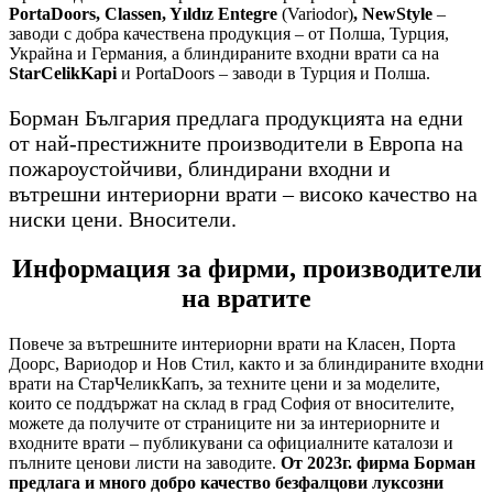
PortaDoors, Classen, Yıldız Entegre
(Variodor)
, NewStyle
–
заводи с добра качествена продукция – от Полша, Турция,
Украйна и Германия, а блиндираните входни врати са на
StarCelikKapi
и PortaDoors – заводи в Турция и Полша.
Борман България предлага продукцията на едни
от най-престижните производители в Европа на
пожароустойчиви, блиндирани входни и
вътрешни интериорни врати – високо качество на
ниски цени. Вносители.
Информация за фирми, производители
на вратите
Повече за вътрешните интериорни врати на Класен, Порта
Доорс, Вариодор и Нов Стил, както и за блиндираните входни
врати на СтарЧеликКапъ, за техните цени и за моделите,
които се поддържат на склад в град София от вносителите,
можете да получите от страниците ни за интериорните и
входните врати – публикувани са официалните каталози и
пълните ценови листи на заводите.
От 2023г. фирма Борман
предлага и много добро качество безфалцови луксозни