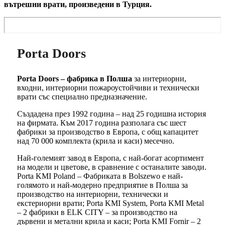
вътрешни врати, произведени в Турция.
Porta Doors
Porta Doors – фабрика в Полша
за интериорни,
входни, интериорни пожароустойчиви и технически
врати със специално предназначение.
Създадена през 1992 година – над 25 годишна история
на фирмата. Към 2017 година разполага със шест
фабрики за производство в Европа, с общ капацитет
над 70 000 комплекта (крила и каси) месечно.
Най-големият завод в Европа, с най-богат асортимент
на модели и цветове, в сравнение с останалите заводи.
Porta KMI Poland – Фабриката в Bolszewo е най-
голямото и най-модерно предприятие в Полша за
производство на интериорни, технически и
екстериорни врати; Porta KMI System, Porta KMI Metal
– 2 фабрики в ELK CITY – за производство на
дървени и метални крила и каси; Porta KMI Fornir – 2