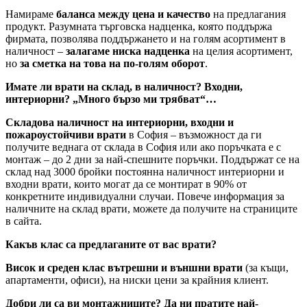
Намираме
баланса между цена и качество
на предлагания
продукт. Разумната търговска надценка, която поддържа
фирмата, позволява поддържането и на голям асортимент в
наличност –
залагаме ниска надценка
на целия асортимент,
но
за сметка на това на по-голям оборот
.
Имате ли врати на склад, в наличност? Входни,
интериорни? „Много бързо ми трябват“…
Складова наличност на интериорни, входни и
пожароустойчиви врати
в София – възможност да ги
получите веднага от склада в София или ако поръчката е с
монтаж – до 2 дни за най-спешните поръчки. Поддържат се на
склад над 3000 бройки постоянна наличност интериорни и
входни врати, които могат да се монтират в 90% от
конкретните индивидуални случаи. Повече информация за
наличните на склад врати, можете да получите на страниците
в сайта.
Какъв клас са предлаганите от вас врати?
Висок и среден клас вътрешни и външни врати
(за къщи,
апартаменти, офиси), на ниски цени за крайния клиент.
Добри ли са ви монтажниците? Да ни пратите най-