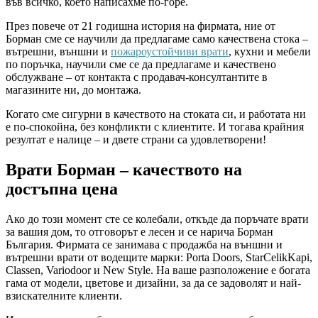
във всичко, което написахме по-горе.
През повече от 21 годишна история на фирмата, ние от
Борман сме се научили да предлагаме само качествена стока –
вътрешни, външни и
пожароустойчиви врати
, кухни и мебели
по поръчка, научили сме се да предлагаме и качествено
обслужване – от контакта с продавач-консултантите в
магазините ни, до монтажа.
Когато сме сигурни в качеството на стоката си, и работата ни
е по-спокойна, без конфликти с клиентите. И тогава крайния
резултат е налице – и двете страни са удовлетворени!
Врати Борман – качеството на
достъпна цена
Ако до този момент сте се колебали, откъде да поръчате врати
за вашия дом, то отговорът е лесен и се нарича Борман
България. Фирмата се занимава с продажба на външни и
вътрешни врати от водещите марки: Porta Doors, StarCelikKapi,
Classen, Variodoor и New Style. На ваше разположение е богата
гама от модели, цветове и дизайни, за да се задоволят и най-
взискателните клиенти.