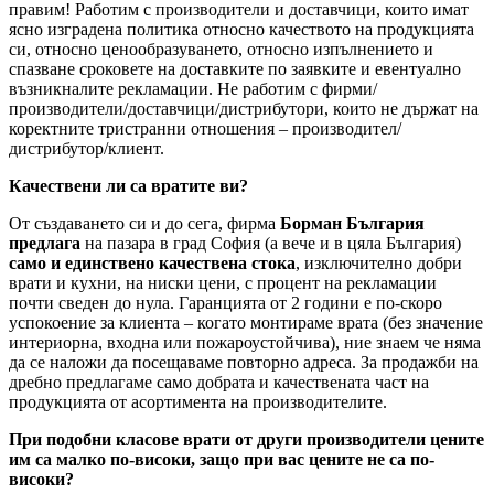
правим! Работим с производители и доставчици, които имат
ясно изградена политика относно качеството на продукцията
си, относно ценообразуването, относно изпълнението и
спазване сроковете на доставките по заявките и евентуално
възникналите рекламации. Не работим с фирми/
производители/доставчици/дистрибутори, които не държат на
коректните тристранни отношения – производител/
дистрибутор/клиент.
Качествени ли са вратите ви?
От създаването си и до сега, фирма
Борман България
предлага
на пазара в град София (а вече и в цяла България)
само и единствено качествена стока
, изключително добри
врати и кухни, на ниски цени, с процент на рекламации
почти сведен до нула. Гаранцията от 2 години е по-скоро
успокоение за клиента – когато монтираме врата (без значение
интериорна, входна или пожароустойчива), ние знаем че няма
да се наложи да посещаваме повторно адреса. За продажби на
дребно предлагаме само добрата и качествената част на
продукцията от асортимента на производителите.
При подобни класове врати от други производители цените
им са малко по-високи, защо при вас цените не са по-
високи?