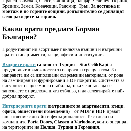
Правец, Самоков, Своге, Сливница, Чавдар, Челопеч; Перник,
Брезник, Земен, Ковачевци, Радомир, Трън.
За доставка и
монтаж в по-горните общини, допълнително се доплащат
само разходите за гориво.
Какви врати предлага Борман
България?
Продуктовият ни асортимент включва външни и вътрешни
врати за апартаменти, къщи, офиси и институции.
Входните врати
са внос от Турция – StarCelikKapi
и
предоставят възможността за съпротива срещу взлом. За
направата им са използвани съвременни материали, от рода
на ламинирани и фурнировани HDF покрития. Системата за
сигурност също е много стабилна, така че остава да се
запознаете с предложенията отблизо, и да селектирайте най-
добрия продукт.
Интериорните врати
(вътрешните за апартаменти, къщи,
офиси, обществени помещения) – от MDF и HDF
правят
впечатление с дизайн и функционалност. Те са дело на
компаниите
Porta Doors, Classen и Variodoor
, които оперират
на териториите на
Полша, Турция и Германия
.