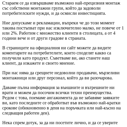
Стараем се да извършваме възможно най-прецизния монтаж
със собствени монтажни групи, който да задоволи
потребителските нужди, и да осмисли инвестицията.
Ние допускаме и рекламации, въпреки че до този момент
такива постъпват при нас изключително малко, не повече от 1
или 2%. Работим с множество клиенти в столицата, а от 4
години вече и от други градове в страната.
В страниците на официалния ни сайт можете да видите
коментарите на потребителите, които споделят какво са
получили като продукт. Съветваме ви, ако станете наш
клиент, да изкажете и своето мнение.
При нас няма да срещнете недоволни продавачи, мързеливи
монтажници или друг персонал, който да ви разочарова.
Даваме пълна информация за външните и вътрешните ни
врати и можем да посочим всички техни преимущества.
Редом с това, поемаме ангажимента да не забавяме заявките
ви, като последните се обработват във възможно най-кратки
срокове (обикновенно в деня на поръчката или най-късно на
следващия работен ден).
Нека спрем дотук, за да ни посетите лично, и да се уверите