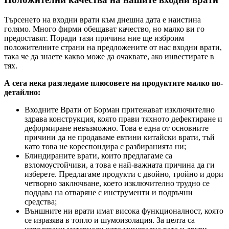
Търсенето на входни врати към днешна дата е наистина
голямо. Много фирми обещават качество, но малко ви го
предоставят. Поради тази причина ние ще изброим
положителните страни на предложените от нас входни врати,
така че да знаете какво може да очаквате, ако инвестирате в
тях.
А сега нека разгледаме плюсовете на продуктите малко по-
детайлно:
Входните Врати от Борман притежават изключително
здрава конструкция, която прави тяхното дефектиране и
деформиране невъзможно. Това е една от основните
причини да не продаваме евтини китайски врати, тъй
като това не кореспондира с разбиранията ни;
Блиндираните врати, които предлагаме са
взломоустойчиви, а това е най-важната причина да ги
изберете. Предлагаме продукти с двойно, тройно и дори
четворно заключване, което изключително трудно се
поддава на отваряне с инструменти и подръчни
средства;
Външните ни врати имат висока функционалност, която
се изразява в топло и шумоизолация. За целта са