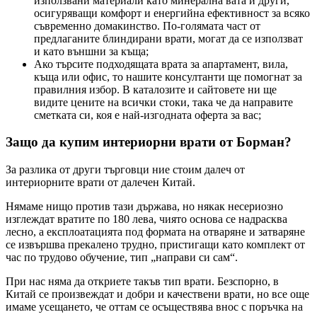
използвани материали като минерална вата и други,
осигуряващи комфорт и енергийна ефективност за всяко
съвременно домакинство. По-голямата част от
предлаганите блиндирани врати, могат да се използват
и като външни за къща;
Ако търсите подходящата врата за апартамент, вила,
къща или офис, то нашите консултанти ще помогнат за
правилния избор. В каталозите и сайтовете ни ще
видите цените на всички стоки, така че да направите
сметката си, коя е най-изгодната оферта за вас;
Защо да купим интериорни врати от Борман?
За разлика от други търговци ние стоим далеч от
интериорните врати от далечен Китай.
Нямаме нищо против тази държава, но някак несериозно
изглеждат вратите по 180 лева, чиято основа се надрасква
лесно, а експлоатацията под формата на отваряне и затваряне
се извършва прекалено трудно, пристигащи като комплект от
час по трудово обучение, тип „направи си сам“.
При нас няма да откриете такъв тип врати. Безспорно, в
Китай се произвеждат и добри и качествени врати, но все още
имаме усещането, че оттам се осъществява внос с поръчка на