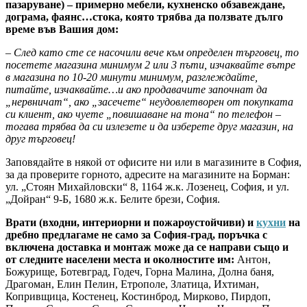
пазаруване) – примерно мебели, кухненско обзавеждане,
дограма, фаянс…стока, която трябва да ползвате дълго
време във Вашия дом:
– След като сте се насочили вече към определен търговец, то
посетете магазина минимум 2 или 3 пъти, изчаквайте вътре
в магазина по 10-20 минути минимум, разглеждайте,
питайте, изчаквайте…и ако продавачите започнат да
„нервничат“, ако „засечете“ неудовлетворен от покупката
си клиент, ако чуете „повишаване на тона“ по телефон –
тогава трябва да си излезете и да изберете друг магазин, на
друг търговец!
Заповядайте в някой от офисите ни или в магазините в София,
за да проверите горното, адресите на магазините на Борман:
ул. „Стоян Михайловски“ 8, 1164 ж.к. Лозенец, София, и ул.
„Дойран“ 9-Б, 1680 ж.к. Белите брези, София.
Врати (входни, интериорни и пожароустойчиви) и
кухни
на
дребно предлагаме не само за София-град, поръчка с
включена доставка и монтаж може да се направи също и
от следните населени места и околностите им:
Антон,
Божурище, Ботевград, Годеч, Горна Малина, Долна баня,
Драгоман, Елин Пелин, Етрополе, Златица, Ихтиман,
Копривщица, Костенец, Костинброд, Мирково, Пирдоп,