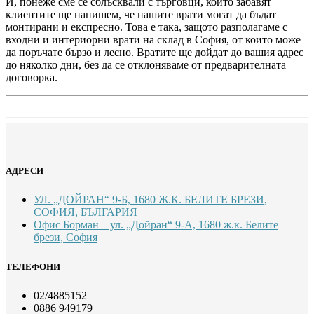
И, понеже сме се сблъсквали с търговци, които забавят
клиентите ще напишем, че нашите врати могат да бъдат
монтирани и експресно. Това е така, защото разполагаме с
входни и интериорни врати на склад в София, от които може
да поръчате бързо и лесно. Вратите ще дойдат до вашия адрес
до няколко дни, без да се отклоняваме от предварителната
договорка.
АДРЕСИ
УЛ. „ДОЙРАН“ 9-Б, 1680 Ж.К. БЕЛИТЕ БРЕЗИ,
СОФИЯ, БЪЛГАРИЯ
Офис Борман – ул. „Дойран“ 9-А, 1680 ж.к. Белите
брези, София
ТЕЛЕФОНИ
02/4885152
0886 949179