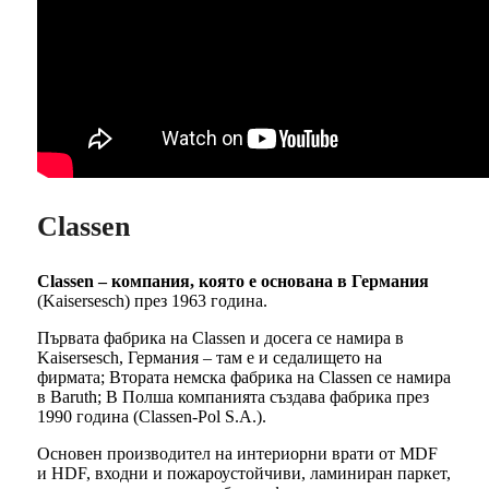
Classen
Classen – компания, която е основана в Германия
(Kaisersesch) през 1963 година.
Първата фабрика на Classen и досега се намира в
Kaisersesch, Германия – там е и седалището на
фирмата; Втората немска фабрика на Classen се намира
в Baruth; В Полша компанията създава фабрика през
1990 година (Classen-Pol S.A.).
Основен производител на интериорни врати от MDF
и HDF, входни и пожароустойчиви, ламиниран паркет,