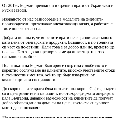
От 2019г. Борман предлага и вътрешни врати от Украински и
Руски заводи.
Избраното от нас разнообразие в моделите на фирмите-
производители притежават впечатляваща визия, а работата с
тях е повече от лесна.
Добрата новина е, че вносните врати не се различават много
като цена от българските продукти. Всъщност, в по-голямата
си част са по-евтини. Дали това е за добро или не, времето ще
покаже. Ето защо ви препоръчваме да инвестирате в тях
напълно спокойно.
Политиката на Борман България е свързана с любезното и
коректно обслужване на клиентите, висококачествените стоки
и стойностния монтаж, който ще бъде извършен от
квалифицирани специалисти.
До скоро нашите врати бяха познати по-скоро в София, където
са и централните ни магазини, но отскоро фирмата оперира в
цяла България, давайки възможност на клиентите да получат
добро обзавеждане за дома си на цена, която със сигурност
могат да си позволят.
Положителни качества на нашите входни врати