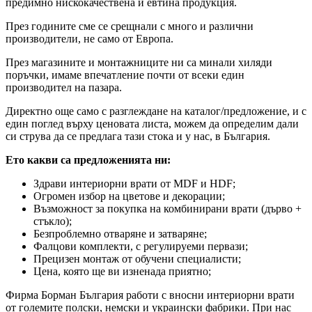
предимно нискокачествена и евтина продукция.
През годините сме се срещнали с много и различни
производители, не само от Европа.
През магазините и монтажниците ни са минали хиляди
поръчки, имаме впечатление почти от всеки един
производител на пазара.
Директно още само с разглеждане на каталог/предложение, и с
един поглед върху ценовата листа, можем да определим дали
си струва да се предлага тази стока и у нас, в България.
Ето какви са предложенията ни:
Здрави интериорни врати от MDF и HDF;
Огромен избор на цветове и декорации;
Възможност за покупка на комбинирани врати (дърво +
стъкло);
Безпроблемно отваряне и затваряне;
Фалцови комплекти, с регулируеми первази;
Прецизен монтаж от обучени специалисти;
Цена, която ще ви изненада приятно;
Фирма Борман България работи с вносни интериорни врати
от големите полски, немски и украински фабрики. При нас