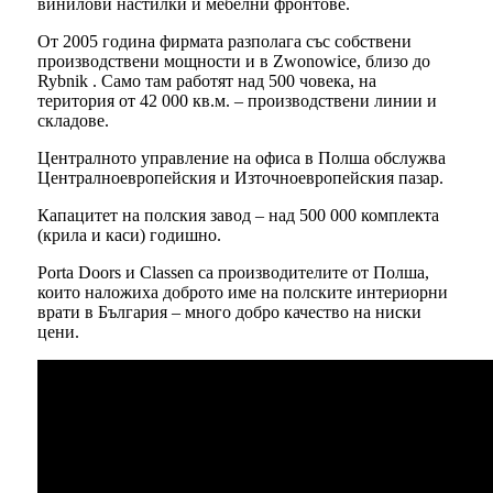
винилови настилки и мебелни фронтове.
От 2005 година фирмата разполага със собствени
производствени мощности и в Zwonowice, близо до
Rybnik . Само там работят над 500 човека, на
територия от 42 000 кв.м. – производствени линии и
складове.
Централното управление на офиса в Полша обслужва
Централноевропейския и Източноевропейския пазар.
Капацитет на полския завод – над 500 000 комплекта
(крила и каси) годишно.
Porta Doors и Classen са производителите от Полша,
които наложиха доброто име на полските интериорни
врати в България – много добро качество на ниски
цени.