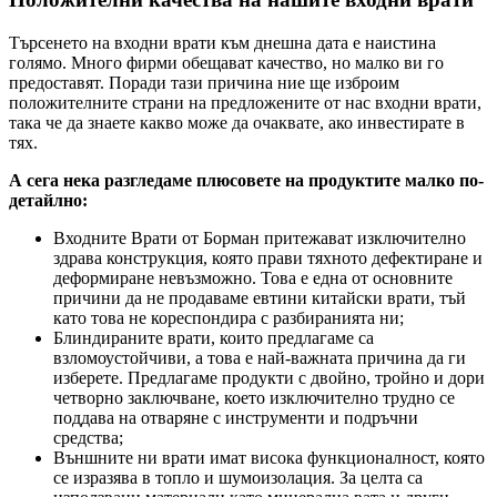
Търсенето на входни врати към днешна дата е наистина
голямо. Много фирми обещават качество, но малко ви го
предоставят. Поради тази причина ние ще изброим
положителните страни на предложените от нас входни врати,
така че да знаете какво може да очаквате, ако инвестирате в
тях.
А сега нека разгледаме плюсовете на продуктите малко по-
детайлно:
Входните Врати от Борман притежават изключително
здрава конструкция, която прави тяхното дефектиране и
деформиране невъзможно. Това е една от основните
причини да не продаваме евтини китайски врати, тъй
като това не кореспондира с разбиранията ни;
Блиндираните врати, които предлагаме са
взломоустойчиви, а това е най-важната причина да ги
изберете. Предлагаме продукти с двойно, тройно и дори
четворно заключване, което изключително трудно се
поддава на отваряне с инструменти и подръчни
средства;
Външните ни врати имат висока функционалност, която
се изразява в топло и шумоизолация. За целта са