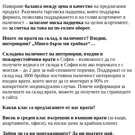
Намираме
баланса между цена и качество
на предлагания
продукт. Разумната търговска надценка, която поддържа
фирмата, позволява поддържането и на голям асортимент в
наличност –
залагаме ниска надценка
на целия асортимент,
но
за сметка на това на по-голям оборот
.
Имате ли врати на склад, в наличност? Входни,
интериорни? „Много бързо ми трябват“…
Складова наличност на интериорни, входни и
пожароустойчиви врати
в София – възможност да ги
получите веднага от склада в София или ако поръчката е с
монтаж – до 2 дни за най-спешните поръчки. Поддържат се на
склад над 3000 бройки постоянна наличност интериорни и
входни врати, които могат да се монтират в 90% от
конкретните индивидуални случаи. Повече информация за
наличните на склад врати, можете да получите на страниците
в сайта.
Какъв клас са предлаганите от вас врати?
Висок и среден клас вътрешни и външни врати
(за къщи,
апартаменти, офиси), на ниски цени за крайния клиент.
Добри ли са ви монтажниците? Да ни пратите най-