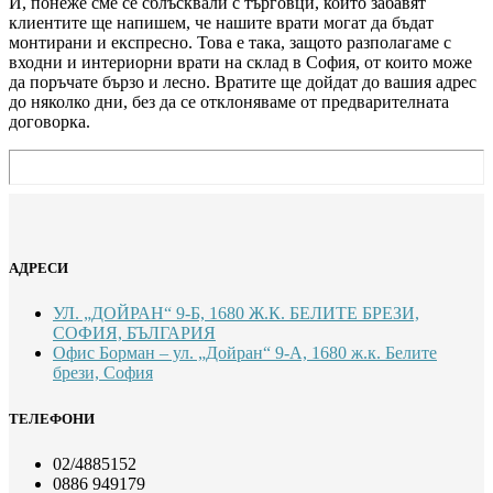
И, понеже сме се сблъсквали с търговци, които забавят
клиентите ще напишем, че нашите врати могат да бъдат
монтирани и експресно. Това е така, защото разполагаме с
входни и интериорни врати на склад в София, от които може
да поръчате бързо и лесно. Вратите ще дойдат до вашия адрес
до няколко дни, без да се отклоняваме от предварителната
договорка.
АДРЕСИ
УЛ. „ДОЙРАН“ 9-Б, 1680 Ж.К. БЕЛИТЕ БРЕЗИ,
СОФИЯ, БЪЛГАРИЯ
Офис Борман – ул. „Дойран“ 9-А, 1680 ж.к. Белите
брези, София
ТЕЛЕФОНИ
02/4885152
0886 949179