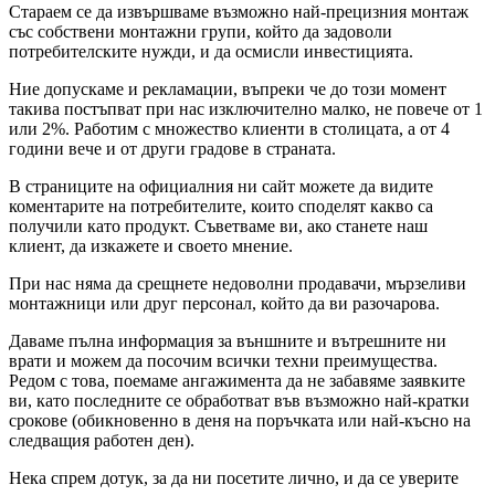
Стараем се да извършваме възможно най-прецизния монтаж
със собствени монтажни групи, който да задоволи
потребителските нужди, и да осмисли инвестицията.
Ние допускаме и рекламации, въпреки че до този момент
такива постъпват при нас изключително малко, не повече от 1
или 2%. Работим с множество клиенти в столицата, а от 4
години вече и от други градове в страната.
В страниците на официалния ни сайт можете да видите
коментарите на потребителите, които споделят какво са
получили като продукт. Съветваме ви, ако станете наш
клиент, да изкажете и своето мнение.
При нас няма да срещнете недоволни продавачи, мързеливи
монтажници или друг персонал, който да ви разочарова.
Даваме пълна информация за външните и вътрешните ни
врати и можем да посочим всички техни преимущества.
Редом с това, поемаме ангажимента да не забавяме заявките
ви, като последните се обработват във възможно най-кратки
срокове (обикновенно в деня на поръчката или най-късно на
следващия работен ден).
Нека спрем дотук, за да ни посетите лично, и да се уверите