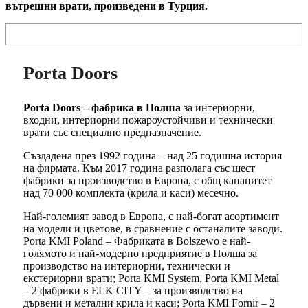
вътрешни врати, произведени в Турция.
Porta Doors
Porta Doors – фабрика в Полша
за интериорни,
входни, интериорни пожароустойчиви и технически
врати със специално предназначение.
Създадена през 1992 година – над 25 годишна история
на фирмата. Към 2017 година разполага със шест
фабрики за производство в Европа, с общ капацитет
над 70 000 комплекта (крила и каси) месечно.
Най-големият завод в Европа, с най-богат асортимент
на модели и цветове, в сравнение с останалите заводи.
Porta KMI Poland – Фабриката в Bolszewo е най-
голямото и най-модерно предприятие в Полша за
производство на интериорни, технически и
екстериорни врати; Porta KMI System, Porta KMI Metal
– 2 фабрики в ELK CITY – за производство на
дървени и метални крила и каси; Porta KMI Fornir – 2