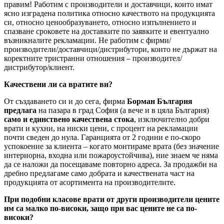
правим! Работим с производители и доставчици, които имат
ясно изградена политика относно качеството на продукцията
си, относно ценообразуването, относно изпълнението и
спазване сроковете на доставките по заявките и евентуално
възникналите рекламации. Не работим с фирми/
производители/доставчици/дистрибутори, които не държат на
коректните тристранни отношения – производител/
дистрибутор/клиент.
Качествени ли са вратите ви?
От създаването си и до сега, фирма
Борман България
предлага
на пазара в град София (а вече и в цяла България)
само и единствено качествена стока
, изключително добри
врати и кухни, на ниски цени, с процент на рекламации
почти сведен до нула. Гаранцията от 2 години е по-скоро
успокоение за клиента – когато монтираме врата (без значение
интериорна, входна или пожароустойчива), ние знаем че няма
да се наложи да посещаваме повторно адреса. За продажби на
дребно предлагаме само добрата и качествената част на
продукцията от асортимента на производителите.
При подобни класове врати от други производители цените
им са малко по-високи, защо при вас цените не са по-
високи?