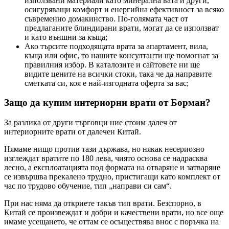
използвани материали като минерална вата и други,
осигуряващи комфорт и енергийна ефективност за всяко
съвременно домакинство. По-голямата част от
предлаганите блиндирани врати, могат да се използват
и като външни за къща;
Ако търсите подходящата врата за апартамент, вила,
къща или офис, то нашите консултанти ще помогнат за
правилния избор. В каталозите и сайтовете ни ще
видите цените на всички стоки, така че да направите
сметката си, коя е най-изгодната оферта за вас;
Защо да купим интериорни врати от Борман?
За разлика от други търговци ние стоим далеч от
интериорните врати от далечен Китай.
Нямаме нищо против тази държава, но някак несериозно
изглеждат вратите по 180 лева, чиято основа се надрасква
лесно, а експлоатацията под формата на отваряне и затваряне
се извършва прекалено трудно, пристигащи като комплект от
час по трудово обучение, тип „направи си сам“.
При нас няма да откриете такъв тип врати. Безспорно, в
Китай се произвеждат и добри и качествени врати, но все още
имаме усещането, че оттам се осъществява внос с поръчка на