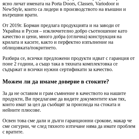
ясно личат имената на Porta Doors, Classen, Variodoor и
NewStyle, които са лидери в производството на външни и
вътрешни врати.
От 2019г. Борман предлага продукцията и на заводи от
Украйна и Русия – изключително добро съотношение като
качество и цени, много добра (отлична) конструкция на
крилата и касите, както и перфектно изпълнение на
облицовката/покритието.
Разбира се, всички предложени продукти идват с гаранция от
поне 2 години, а също така в тяхната комплектовка се
съдържат и всички нужни сертификати за качество.
Можем ли да имаме доверие в стоките?
За да не оставим и грам съмнение в качеството на нашите
продукти, Ви предлагаме да видите документите към тях,
които имат за цел да съобщят за произхода на стоката и
нейните плюсове.
Освен това сме дали и дълги гаранционни срокове, макар че
сме сигурни, че след тяхното изтичане няма да имате проблем
с вратите.