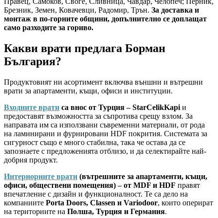
Правец, Самоков, Своге, Сливница, Чавдар, Челопеч; Перник,
Брезник, Земен, Ковачевци, Радомир, Трън.
За доставка и
монтаж в по-горните общини, допълнително се доплащат
само разходите за гориво.
Какви врати предлага Борман
България?
Продуктовият ни асортимент включва външни и вътрешни
врати за апартаменти, къщи, офиси и институции.
Входните врати
са внос от Турция – StarCelikKapi
и
предоставят възможността за съпротива срещу взлом. За
направата им са използвани съвременни материали, от рода
на ламинирани и фурнировани HDF покрития. Системата за
сигурност също е много стабилна, така че остава да се
запознаете с предложенията отблизо, и да селектирайте най-
добрия продукт.
Интериорните врати
(вътрешните за апартаменти, къщи,
офиси, обществени помещения) – от MDF и HDF
правят
впечатление с дизайн и функционалност. Те са дело на
компаниите
Porta Doors, Classen и Variodoor
, които оперират
на териториите на
Полша, Турция и Германия
.