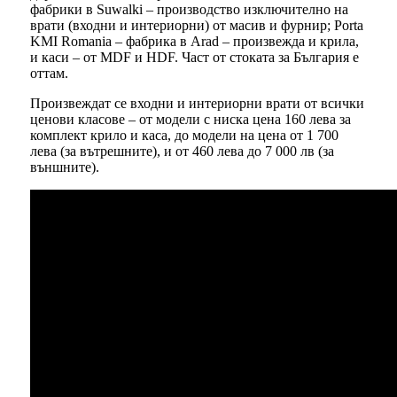
фабрики в Suwalki – производство изключително на
врати (входни и интериорни) от масив и фурнир; Porta
KMI Romania – фабрика в Arad – произвежда и крила,
и каси – от MDF и HDF. Част от стоката за България е
оттам.
Произвеждат се входни и интериорни врати от всички
ценови класове – от модели с ниска цена 160 лева за
комплект крило и каса, до модели на цена от 1 700
лева (за вътрешните), и от 460 лева до 7 000 лв (за
външните).