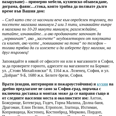
пазаруване) – примерно мебели, кухненско обзавеждане,
дограма, фаянс…стока, която трябва да ползвате дълго
време във Вашия дом:
– След като сте се насочили вече към определен търговец, то
посетете магазина минимум 2 или 3 пъти, изчаквайте вътре
в магазина по 10-20 минути минимум, разглеждайте,
питайте, изчаквайте…и ако продавачите започнат да
„нервничат“, ако „засечете“ неудовлетворен от покупката
си клиент, ако чуете „повишаване на тона“ по телефон –
тогава трябва да си излезете и да изберете друг магазин, на
друг търговец!
Заповядайте в някой от офисите ни или в магазините в София,
за да проверите горното, адресите на магазините на Борман:
ул. „Стоян Михайловски“ 8, 1164 ж.к. Лозенец, София, и ул.
„Дойран“ 9-Б, 1680 ж.к. Белите брези, София.
Врати (входни, интериорни и пожароустойчиви) и
кухни
на
дребно предлагаме не само за София-град, поръчка с
включена доставка и монтаж може да се направи също и
от следните населени места и околностите им:
Антон,
Божурище, Ботевград, Годеч, Горна Малина, Долна баня,
Драгоман, Елин Пелин, Етрополе, Златица, Ихтиман,
Копривщица, Костенец, Костинброд, Мирково, Пирдоп,