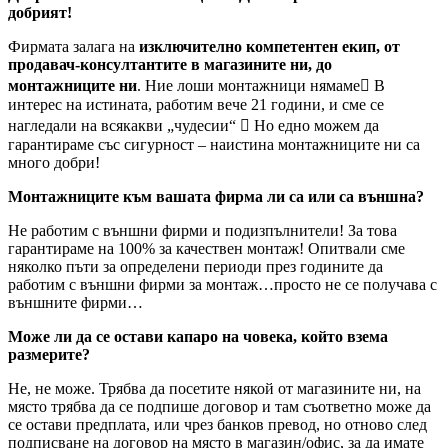
добрият!
Фирмата залага на
изключително компетентен екип, от
продавач-консултантите в магазините ни, до
монтажниците ни
. Ние лоши монтажници нямаме В
интерес на истината, работим вече 21 години, и сме се
нагледали на всякакви „чудесии“  Но едно можем да
гарантираме със сигурност – наистина монтажниците ни са
много добри!
Монтажниците към вашата фирма ли са или са външна?
Не работим с външни фирми и подизпълнители! За това
гарантираме на 100% за качествен монтаж! Опитвали сме
няколко пъти за определени периоди през годините да
работим с външни фирми за монтаж…просто не се получава с
външните фирми…
Може ли да се остави капаро на човека, който взема
размерите?
Не, не може. Трябва да посетите някой от магазините ни, на
място трябва да се подпише договор и там съответно може да
се остави предплата, или чрез банков превод, но отново след
подписване на договор на място в магазин/офис, за да имате