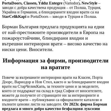
PortaDoors, Classen, Yıldız Entegre
(Variodor)
, NewStyle
–
заводи с добра качествена продукция – от Полша, Турция,
Украйна и Германия, а блиндираните входни врати са на
StarCelikKapi
и PortaDoors – заводи в Турция и Полша.
Борман България предлага продукцията на едни
от най-престижните производители в Европа на
пожароустойчиви, блиндирани входни и
вътрешни интериорни врати – високо качество на
ниски цени. Вносители.
Информация за фирми, производители
на вратите
Повече за вътрешните интериорни врати на Класен, Порта
Доорс, Вариодор и Нов Стил, както и за блиндираните входни
врати на СтарЧеликКапъ, за техните цени и за моделите,
които се поддържат на склад в град София от вносителите,
можете да получите от страниците ни за интериорните и
входните врати – публикувани са официалните каталози и
пълните ценови листи на заводите.
От 2023г. фирма Борман
предлага и много добро качество безфалцови луксозни