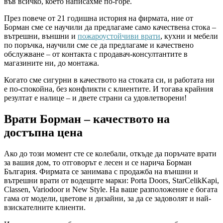
във всичко, което написахме по-горе.
През повече от 21 годишна история на фирмата, ние от
Борман сме се научили да предлагаме само качествена стока –
вътрешни, външни и
пожароустойчиви врати
, кухни и мебели
по поръчка, научили сме се да предлагаме и качествено
обслужване – от контакта с продавач-консултантите в
магазините ни, до монтажа.
Когато сме сигурни в качеството на стоката си, и работата ни
е по-спокойна, без конфликти с клиентите. И тогава крайния
резултат е налице – и двете страни са удовлетворени!
Врати Борман – качеството на
достъпна цена
Ако до този момент сте се колебали, откъде да поръчате врати
за вашия дом, то отговорът е лесен и се нарича Борман
България. Фирмата се занимава с продажба на външни и
вътрешни врати от водещите марки: Porta Doors, StarCelikKapi,
Classen, Variodoor и New Style. На ваше разположение е богата
гама от модели, цветове и дизайни, за да се задоволят и най-
взискателните клиенти.