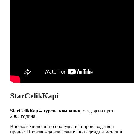
StarCelikKapi
StarCelikKapi– турска компания
, създадена през
2002 година.
Високотехнологично оборудване и производствен
процес. Произвежда изключително надеждни метални