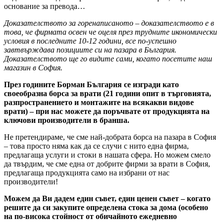
основание за превода…
Доказателството за горенаписаното – доказателството е в
това, че фирмата освен че оцеля през трудните икономически
условия в последните 10-12 години, все по-успешно
завтвърждава позициите си на пазара в България.
Доказателството ще го видите сами, когато посетите наш
магазин в София.
През годините Борман България се изгради като
своеобразна борса за врати (21 години опит в търговията,
разпространението и монтажите на всякакви видове
врати) – при нас можете да поръчвате от продукцията на
ключови производители в бранша.
Не претендираме, че сме най-добрата борса на пазара в София
– това просто няма как да се случи с нито една фирма,
предлагаща услуги и стоки в нашата сфера. Но можем смело
да твърдим, че сме една от добрите фирми за врати в София,
предлагаща продукцията само на избрани от нас
производители!
Можем да Ви дадем един съвет, един ценен съвет – когато
решите да си закупите определена стока за дома (особено
на по-висока стойност от обичайното ежедневно