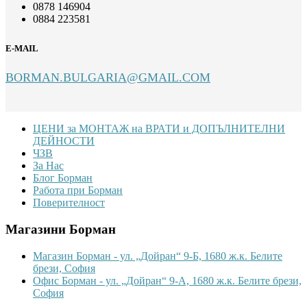
0878 146904
0884 223581
E-MAIL
BORMAN.BULGARIA@GMAIL.COM
Footer
ЦЕНИ за МОНТАЖ на ВРАТИ и ДОПЪЛНИТЕЛНИ
ДЕЙНОСТИ
ЧЗВ
За Нас
Блог Борман
Работа при Борман
Поверителност
Магазини Борман
Магазин Борман - ул. „Дойран“ 9-Б, 1680 ж.к. Белите
брези, София
Офис Борман - ул. „Дойран“ 9-А, 1680 ж.к. Белите брези,
София