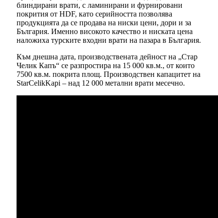
блиндирани врати, с ламинирани и фурнировани
покрития от HDF, като серийността позволява
продукцията да се продава на ниски цени, дори и за
България. Именно високото качество и ниската цена
наложиха турските входни врати на пазара в България.
Към днешна дата, производствената дейност на „Стар
Челик Капъ“ се разпростира на 15 000 кв.м., от които
7500 кв.м. покрита площ. Производствен капацитет на
StarCelikKapi – над 12 000 метални врати месечно.