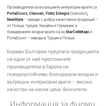
Производители на вътрешните интериорни врати са
PortaDoors, Classen, Yıldız Entegre
(Variodor)
,
NewStyle
– заводи с добра качествена продукция –
от Полша, Турция, Украйна и Германия, а
блиндираните входни врати са на
StarCelikKapi
и
PortaDoors – заводи в Турция и Полша.
Борман България предлага продукцията
на едни от най-престижните
производители в Европа на
пожароустойчиви, блиндирани входни и
вътрешни интериорни врати – високо
качество на ниски цени. Вносители.
Информация за фирми,