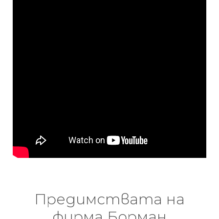
Предимствата на
фирма Борман