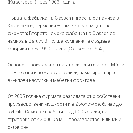
(Kaisersesch) през 1963 година.
Първата фабрика на Classen и досега се намира в
Kaisersesch, Германия – там е и седалището на
фирмата; Втората немска фабрика на Classen се
намира в Baruth; В Полша компанията създава
фабрика през 1990 година (Classen-Pol S.A.).
Основен производител на интериорни врати от MDF и
HDF, входни и пожароустойчиви, ламиниран паркет,
винилови настилки и мебелни фронтове.
От 2005 година фирмата разполага със собствени
производствени мощности и в Zwonowice, близо до
Rybnik . Само там работят над 500 човека, на
територия от 42 000 кв.м. – производствени линии и
складове.