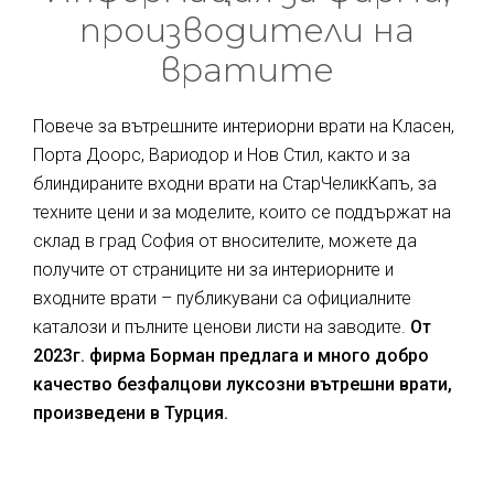
производители на
вратите
Повече за вътрешните интериорни врати на Класен,
Порта Доорс, Вариодор и Нов Стил, както и за
блиндираните входни врати на СтарЧеликКапъ, за
техните цени и за моделите, които се поддържат на
склад в град София от вносителите, можете да
получите от страниците ни за интериорните и
входните врати – публикувани са официалните
каталози и пълните ценови листи на заводите.
От
2023г. фирма Борман предлага и много добро
качество безфалцови луксозни вътрешни врати,
произведени в Турция.