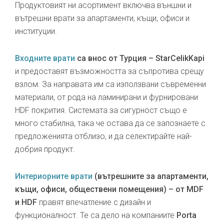
Продуктовият ни асортимент включва външни и
вътрешни врати за апартаменти, къщи, офиси и
институции.
Входните врати
са внос от Турция – StarCelikKapi
и предоставят възможността за съпротива срещу
взлом. За направата им са използвани съвременни
материали, от рода на ламинирани и фурнировани
HDF покрития. Системата за сигурност също е
много стабилна, така че остава да се запознаете с
предложенията отблизо, и да селектирайте най-
добрия продукт.
Интериорните врати
(вътрешните за апартаменти,
къщи, офиси, обществени помещения) – от MDF
и HDF
правят впечатление с дизайн и
функционалност. Те са дело на компаниите
Porta