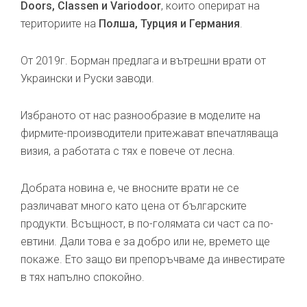
Doors, Classen и Variodoor
, които оперират на
териториите на
Полша, Турция и Германия
.
От 2019г. Борман предлага и вътрешни врати от
Украински и Руски заводи.
Избраното от нас разнообразие в моделите на
фирмите-производители притежават впечатляваща
визия, а работата с тях е повече от лесна.
Добрата новина е, че вносните врати не се
различават много като цена от българските
продукти. Всъщност, в по-голямата си част са по-
евтини. Дали това е за добро или не, времето ще
покаже. Ето защо ви препоръчваме да инвестирате
в тях напълно спокойно.