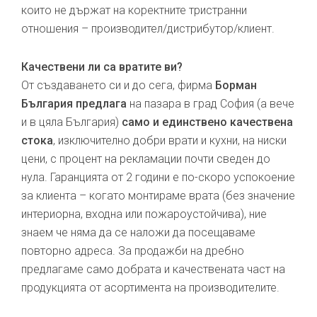
които не държат на коректните тристранни
отношения – производител/дистрибутор/клиент.
Качествени ли са вратите ви?
От създаването си и до сега, фирма
Борман
България предлага
на пазара в град София (а вече
и в цяла България)
само и единствено качествена
стока
, изключително добри врати и кухни, на ниски
цени, с процент на рекламации почти сведен до
нула. Гаранцията от 2 години е по-скоро успокоение
за клиента – когато монтираме врата (без значение
интериорна, входна или пожароустойчива), ние
знаем че няма да се наложи да посещаваме
повторно адреса. За продажби на дребно
предлагаме само добрата и качествената част на
продукцията от асортимента на производителите.