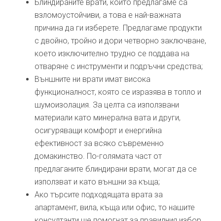
Блиндираните врати, които предлагаме са
взломоустойчиви, а това е най-важната
причина да ги изберете. Предлагаме продукти
с двойно, тройно и дори четворно заключване,
което изключително трудно се поддава на
отваряне с инструменти и подръчни средства;
Външните ни врати имат висока
функционалност, която се изразява в топло и
шумоизолация. За целта са използвани
материали като минерална вата и други,
осигуряващи комфорт и енергийна
ефективност за всяко съвременно
домакинство. По-голямата част от
предлаганите блиндирани врати, могат да се
използват и като външни за къща;
Ако търсите подходящата врата за
апартамент, вила, къща или офис, то нашите
консултанти ще помогнат за правилния избор.