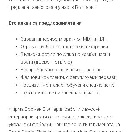
предлага тази стока и у нас, в България.
Ето какви са предложенията ни:
Здрави интериорни врати от MDF и HDF;
Огромен избор на цветове и декорации;
Възможност за покупка на комбинирани
врати (дърво + стъкло);
Безпроблемно отваряне и затваряне;
Фалцови комплекти, с регулируеми первази;
Прецизен монтаж от обучени специалисти;
Цена, която ще ви изненада приятно;
Фирма Борман България работи с вносни
интериорни врати от големите полски, немски и
украински фабрики. При нас ясно личат имената на