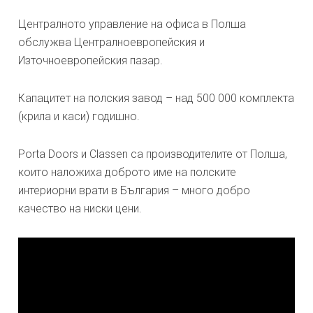
Централното управление на офиса в Полша
обслужва Централноевропейския и
Източноевропейския пазар.
Капацитет на полския завод – над 500 000 комплекта
(крила и каси) годишно.
Porta Doors и Classen са производителите от Полша,
които наложиха доброто име на полските
интериорни врати в България – много добро
качество на ниски цени.