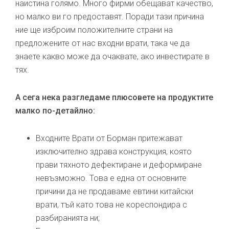
наистина голямо. Много фирми обещават качество,
но малко ви го предоставят. Поради тази причина
ние ще изброим положителните страни на
предложените от нас входни врати, така че да
знаете какво може да очаквате, ако инвестирате в
тях.
А сега нека разгледаме плюсовете на продуктите
малко по-детайлно:
Входните Врати от Борман притежават
изключително здрава конструкция, която
прави тяхното дефектиране и деформиране
невъзможно. Това е една от основните
причини да не продаваме евтини китайски
врати, тъй като това не кореспондира с
разбиранията ни;