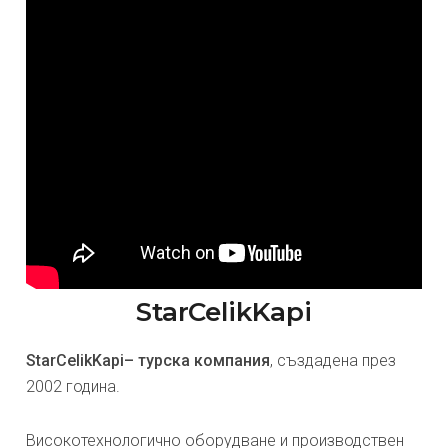
StarCelikKapi
StarCelikKapi– турска компания
, създадена през
2002 година.
Високотехнологично оборудване и производствен