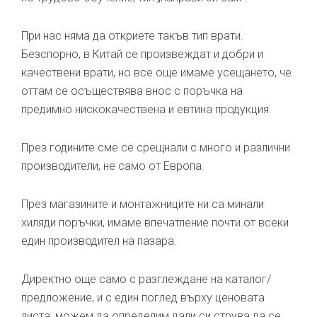
При нас няма да откриете такъв тип врати.
Безспорно, в Китай се произвеждат и добри и
качествени врати, но все още имаме усещането, че
оттам се осъществява внос с поръчка на
предимно нискокачествена и евтина продукция.
През годините сме се срещнали с много и различни
производители, не само от Европа.
През магазините и монтажниците ни са минали
хиляди поръчки, имаме впечатление почти от всеки
един производител на пазара.
Директно още само с разглеждане на каталог/
предложение, и с един поглед върху ценовата
листа, можем да определим дали си струва да се