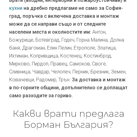
Врати (входни, интериорни и пожароустойчиви) и
кухни
на дребно предлагаме не само за София-
град, поръчка с включена доставка и монтаж
може да се направи също и от следните
населени места и околностите им:
Антон,
Божурище, Ботевград, Годеч, Горна Малина, Долна
баня, Драгоман, Елин Пелин, Етрополе, Златица,
Ихтиман, Копривщица, Костенец, Костинброд,
Мирково, Пирдоп, Правец, Самоков, Своге,
Сливница, Чавдар, Челопеч; Перник, Брезник, Земен,
Ковачевци, Радомир, Трън.
За доставка и монтаж
в по-горните общини, допълнително се доплащат
само разходите за гориво.
Какви врати предлага
Борман България?