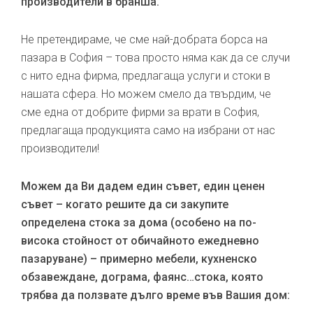
производители в бранша.
Не претендираме, че сме най-добрата борса на
пазара в София – това просто няма как да се случи
с нито една фирма, предлагаща услуги и стоки в
нашата сфера. Но можем смело да твърдим, че
сме една от добрите фирми за врати в София,
предлагаща продукцията само на избрани от нас
производители!
Можем да Ви дадем един съвет, един ценен
съвет – когато решите да си закупите
определена стока за дома (особено на по-
висока стойност от обичайното ежедневно
пазаруване) – примерно мебели, кухненско
обзавеждане, дограма, фаянс…стока, която
трябва да ползвате дълго време във Вашия дом: