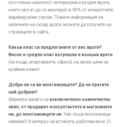
постоянна наличност интериорни и входни врати,
които могат да се монтират в 90% от конкретните
индивидуални случаи. Повече информация за
наличните на склад врати, можете да получите на
страниците в сайта.
Какъв клас са предлаганите от вас врати?
Висок и среден клас вътрешни и външни врати
(за къщи, апартаменти, офиси), на ниски цени за
крайния клиент.
Добри ли са ви монтажниците? Да ни пратите
най-добрият!
Фирмата залага на
изключително компетентен
екип, от продавач-консултантите в магазините
ни, до монтажниците ни
. Ние лоши монтажници
нямаме В интерес на истината, работим вече 21