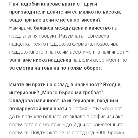
При подобни класове врати от други
производители цените им са малко по-високи,
защо при вас цените не са по-високи?
Намираме
баланса между цена и качество
на
предлагания продукт. Разумната търговска
надценка, която поддържа фирмата, позволява
поддържането и на голям асортимент в наличност –
залагаме ниска надценка
на целия асортимент, но
за сметка на това на по-голям оборот
.
Имате ли врати на склад, в наличност? Входни,
интериорни? „Много бързо ми трябват“…
Складова наличност на интериорни, входни и
пожароустойчиви врати
в София – възможност
да ги получите веднага от склада в София или ако
поръчката е с монтаж – до 2 дни за най-спешните
поръчки. Поддържат се на склад над 3000 бройки