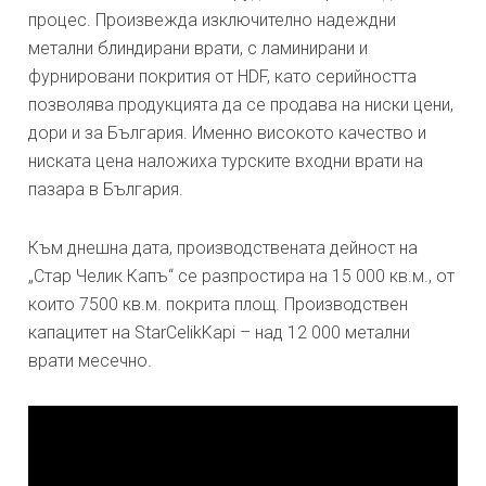
процес. Произвежда изключително надеждни
метални блиндирани врати, с ламинирани и
фурнировани покрития от HDF, като серийността
позволява продукцията да се продава на ниски цени,
дори и за България. Именно високото качество и
ниската цена наложиха турските входни врати на
пазара в България.
Към днешна дата, производствената дейност на
„Стар Челик Капъ“ се разпростира на 15 000 кв.м., от
които 7500 кв.м. покрита площ. Производствен
капацитет на StarCelikKapi – над 12 000 метални
врати месечно.