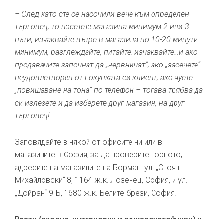
– След като сте се насочили вече към определен
търговец, то посетете магазина минимум 2 или 3
пъти, изчаквайте вътре в магазина по 10-20 минути
минимум, разглеждайте, питайте, изчаквайте…и ако
продавачите започнат да „нервничат“, ако „засечете“
неудовлетворен от покупката си клиент, ако чуете
„повишаване на тона“ по телефон – тогава трябва да
си излезете и да изберете друг магазин, на друг
търговец!
Заповядайте в някой от офисите ни или в
магазините в София, за да проверите горното,
адресите на магазините на Борман: ул. „Стоян
Михайловски“ 8, 1164 ж.к. Лозенец, София, и ул.
„Дойран“ 9-Б, 1680 ж.к. Белите брези, София.