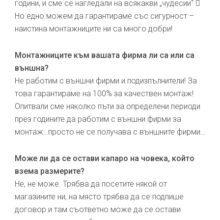
години, и сме се нагледали на всякакви „чудесии“ 
Но едно можем да гарантираме със сигурност –
наистина монтажниците ни са много добри!
Монтажниците към вашата фирма ли са или са
външна?
Не работим с външни фирми и подизпълнители! За
това гарантираме на 100% за качествен монтаж!
Опитвали сме няколко пъти за определени периоди
през годините да работим с външни фирми за
монтаж…просто не се получава с външните фирми…
Може ли да се остави капаро на човека, който
взема размерите?
Не, не може. Трябва да посетите някой от
магазините ни, на място трябва да се подпише
договор и там съответно може да се остави