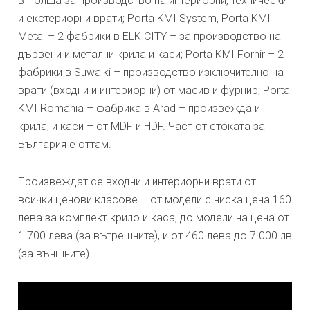
в Полша за производство на интериорни, технически
и екстериорни врати; Porta KMI System, Porta KMI
Metal – 2 фабрики в ELK CITY – за производство на
дървени и метални крила и каси; Porta KMI Fornir – 2
фабрики в Suwalki – производство изключително на
врати (входни и интериорни) от масив и фурнир; Porta
KMI Romania – фабрика в Arad – произвежда и
крила, и каси – от MDF и HDF. Част от стоката за
България е оттам.
Произвеждат се входни и интериорни врати от
всички ценови класове – от модели с ниска цена 160
лева за комплект крило и каса, до модели на цена от
1 700 лева (за вътрешните), и от 460 лева до 7 000 лв
(за външните).