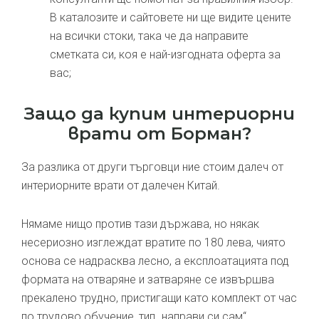
В каталозите и сайтовете ни ще видите цените
на всички стоки, така че да направите
сметката си, коя е най-изгодната оферта за
вас;
Защо да купим интериорни
врати от Борман?
За разлика от други търговци ние стоим далеч от
интериорните врати от далечен Китай.
Нямаме нищо против тази държава, но някак
несериозно изглеждат вратите по 180 лева, чиято
основа се надрасква лесно, а експлоатацията под
формата на отваряне и затваряне се извършва
прекалено трудно, пристигащи като комплект от час
по трудово обучение, тип „направи си сам“.