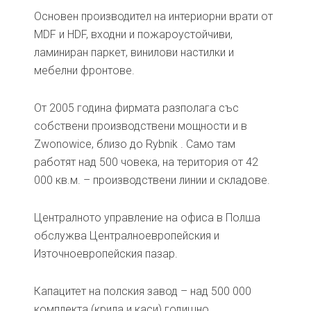
Основен производител на интериорни врати от
MDF и HDF, входни и пожароустойчиви,
ламиниран паркет, винилови настилки и
мебелни фронтове.
От 2005 година фирмата разполага със
собствени производствени мощности и в
Zwonowice, близо до Rybnik . Само там
работят над 500 човека, на територия от 42
000 кв.м. – производствени линии и складове.
Централното управление на офиса в Полша
обслужва Централноевропейския и
Източноевропейския пазар.
Капацитет на полския завод – над 500 000
комплекта (крила и каси) годишно.