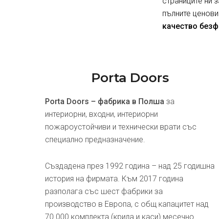
страниците ни 
пълните ценови
качество безф
Porta Doors
Porta Doors – фабрика в Полша
за
интериорни, входни, интериорни
пожароустойчиви и технически врати със
специално предназначение.
Създадена през 1992 година – над 25 годишна
история на фирмата. Към 2017 година
разполага със шест фабрики за
производство в Европа, с общ капацитет над
70 000 комплекта (крила и каси) месечно.