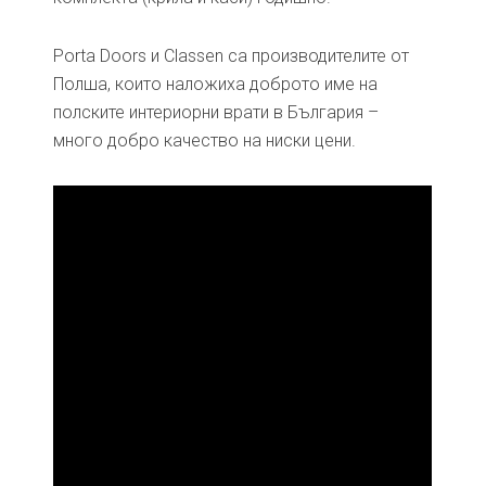
Porta Doors и Classen са производителите от
Полша, които наложиха доброто име на
полските интериорни врати в България –
много добро качество на ниски цени.