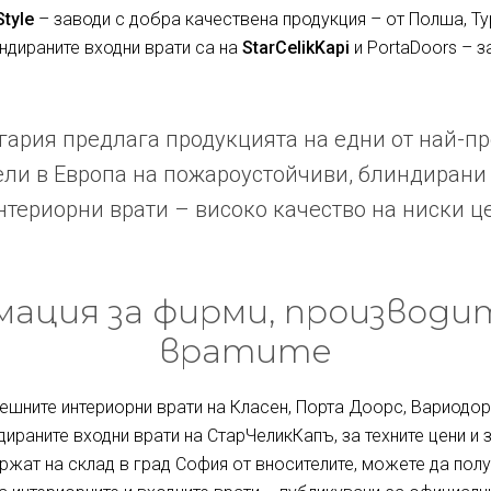
Style
– заводи с добра качествена продукция – от Полша, Ту
индираните входни врати са на
StarCelikKapi
и PortaDoors – з
ария предлага продукцията на едни от най-п
ли в Европа на пожароустойчиви, блиндирани
териорни врати – високо качество на ниски ц
ация за фирми, производи
вратите
ешните интериорни врати на Класен, Порта Доорс, Вариодор 
дираните входни врати на СтарЧеликКапъ, за техните цени и 
ржат на склад в град София от вносителите, можете да полу