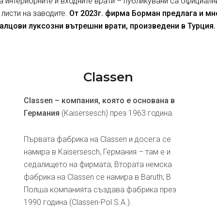
за интериорните и входните врати – публикувани са официалн
 листи на заводите.
От 2023г. фирма Борман предлага и м
алцови луксозни вътрешни врати, произведени в Турция.
Classen
Classen – компания, която е основана в
Германия
(Kaisersesch) през 1963 година.
Първата фабрика на Classen и досега се
намира в Kaisersesch, Германия – там е и
седалището на фирмата; Втората немска
фабрика на Classen се намира в Baruth; В
Полша компанията създава фабрика през
1990 година (Classen-Pol S.A.).