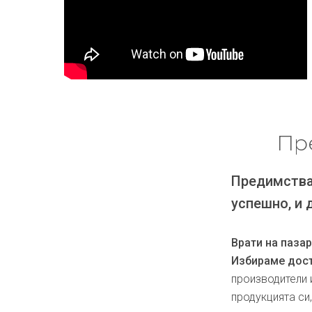
Пр
Предимства
успешно, и 
Врати на паза
Избираме дост
производители 
продукцията си