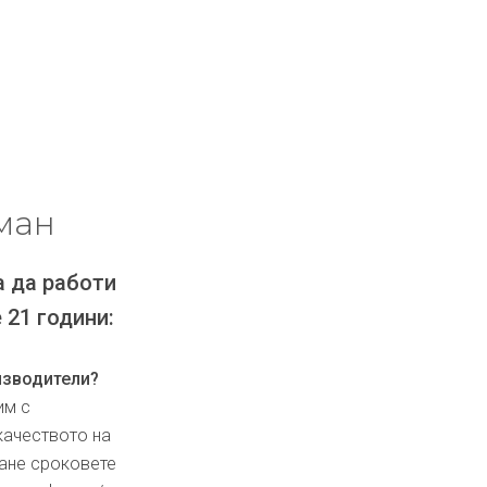
ман
а да работи
 21 години:
изводители?
им с
качеството на
ване сроковете