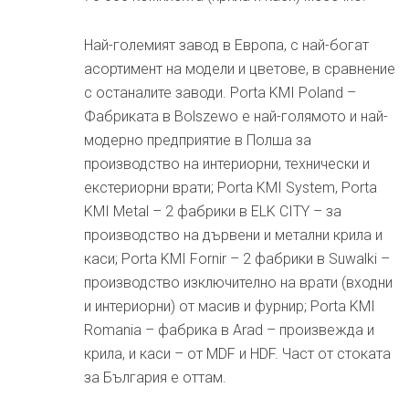
Най-големият завод в Европа, с най-богат
асортимент на модели и цветове, в сравнение
с останалите заводи. Porta KMI Poland –
Фабриката в Bolszewo е най-голямото и най-
модерно предприятие в Полша за
производство на интериорни, технически и
екстериорни врати; Porta KMI System, Porta
KMI Metal – 2 фабрики в ELK CITY – за
производство на дървени и метални крила и
каси; Porta KMI Fornir – 2 фабрики в Suwalki –
производство изключително на врати (входни
и интериорни) от масив и фурнир; Porta KMI
Romania – фабрика в Arad – произвежда и
крила, и каси – от MDF и HDF. Част от стоката
за България е оттам.