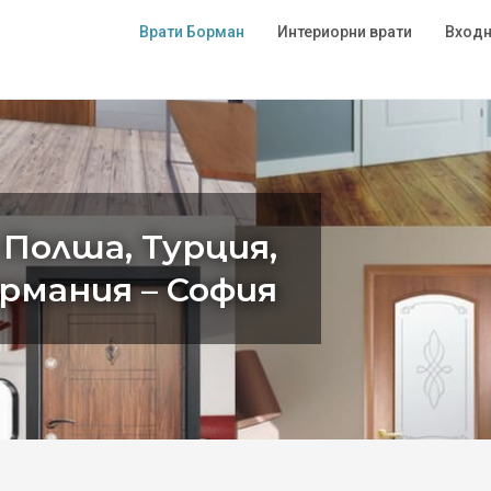
Врати Борман
Интериорни врати
Входн
 Полша, Турция,
ермания – София