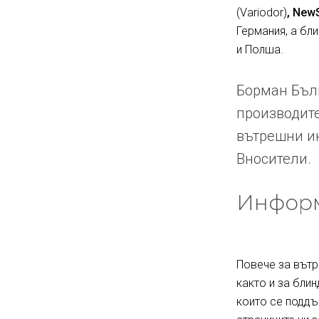
(Variodor)
, New
Германия, а бл
и Полша.
Борман Бълг
производите
вътрешни ин
Вносители.
Информ
Повече за вътр
както и за блин
които се поддъ