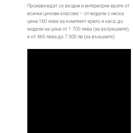
Произвеждат се входни и интериорни врати от
всички ценови класове – от модели с ниска
цена 160 лева за комплект крило и каса, до
модели на цена от 1 700 лева (за вътрешните),
и от 460 лева до 7 000 лв (за външните).