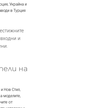
рция, Украйна и
аводи в Турция
рестижните
 входни и
ени.
тели на
и Нов Стил,
за моделите,
чите от