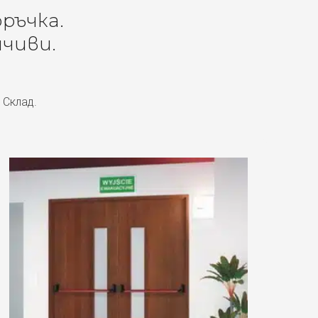
оръчка.
чиви.
 Склад.