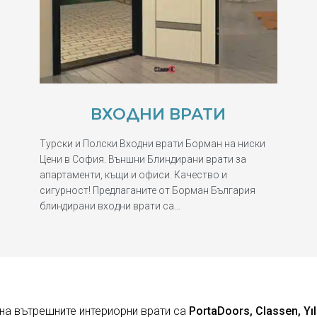
ВХОДНИ ВРАТИ
Турски и Полски Входни врати Борман на ниски
Цени в София. Външни Блиндирани врати за
апартаменти, къщи и офиси. Качество и
сигурност! Предлаганите от Борман България
блиндирани входни врати са…
на вътрешните интериорни врати са
PortaDoors, Classen, Yıl