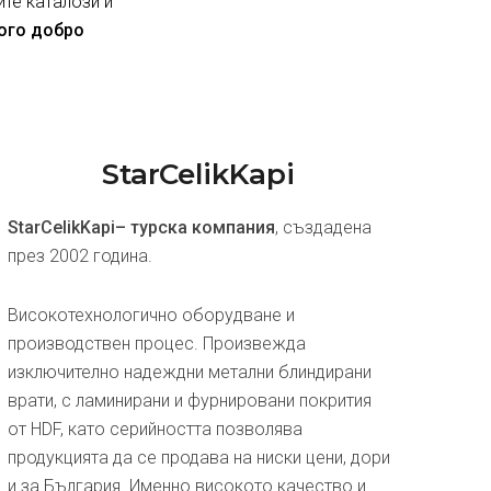
ите каталози и
ного добро
StarCelikKapi
StarCelikKapi– турска компания
, създадена
през 2002 година.
Високотехнологично оборудване и
производствен процес. Произвежда
изключително надеждни метални блиндирани
врати, с ламинирани и фурнировани покрития
от HDF, като серийността позволява
продукцията да се продава на ниски цени, дори
и за България. Именно високото качество и