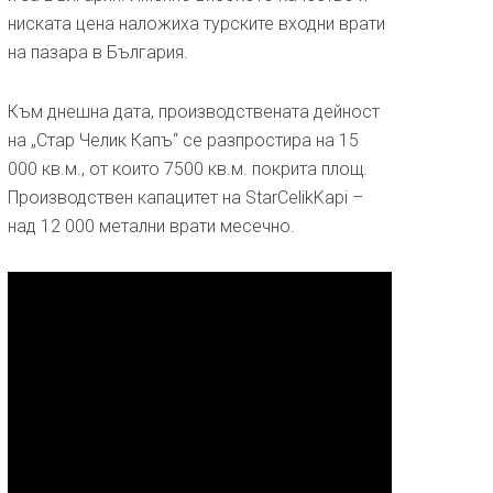
ниската цена наложиха турските входни врати
на пазара в България.
Към днешна дата, производствената дейност
на „Стар Челик Капъ“ се разпростира на 15
000 кв.м., от които 7500 кв.м. покрита площ.
Производствен капацитет на StarCelikKapi –
над 12 000 метални врати месечно.