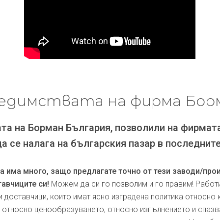
едимствата на фирма Бор
та на Борман България, позволили на фирмат
да се налага на българския пазар в последните
ра има много, защо предлагате точно от тези заводи/про
авчиците си!
Можем да си го позволим и го правим! Работ
и доставчици, които имат ясно изградена политика относно 
, относно ценообразуването, относно изпълнението и спаз