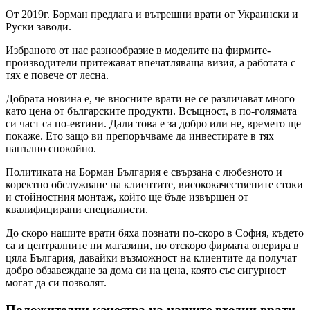
От 2019г. Борман предлага и вътрешни врати от Украински и
Руски заводи.
Избраното от нас разнообразие в моделите на фирмите-
производители притежават впечатляваща визия, а работата с
тях е повече от лесна.
Добрата новина е, че вносните врати не се различават много
като цена от българските продукти. Всъщност, в по-голямата
си част са по-евтини. Дали това е за добро или не, времето ще
покаже. Ето защо ви препоръчваме да инвестирате в тях
напълно спокойно.
Политиката на Борман България е свързана с любезното и
коректно обслужване на клиентите, висококачествените стоки
и стойностния монтаж, който ще бъде извършен от
квалифицирани специалисти.
До скоро нашите врати бяха познати по-скоро в София, където
са и централните ни магазини, но отскоро фирмата оперира в
цяла България, давайки възможност на клиентите да получат
добро обзавеждане за дома си на цена, която със сигурност
могат да си позволят.
Положителни качества на нашите входни врати