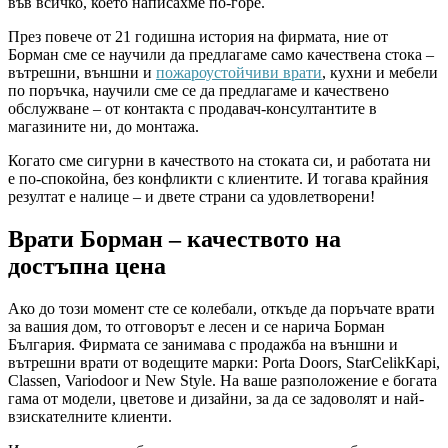
във всичко, което написахме по-горе.
През повече от 21 годишна история на фирмата, ние от
Борман сме се научили да предлагаме само качествена стока –
вътрешни, външни и
пожароустойчиви врати
, кухни и мебели
по поръчка, научили сме се да предлагаме и качествено
обслужване – от контакта с продавач-консултантите в
магазините ни, до монтажа.
Когато сме сигурни в качеството на стоката си, и работата ни
е по-спокойна, без конфликти с клиентите. И тогава крайния
резултат е налице – и двете страни са удовлетворени!
Врати Борман – качеството на
достъпна цена
Ако до този момент сте се колебали, откъде да поръчате врати
за вашия дом, то отговорът е лесен и се нарича Борман
България. Фирмата се занимава с продажба на външни и
вътрешни врати от водещите марки: Porta Doors, StarCelikKapi,
Classen, Variodoor и New Style. На ваше разположение е богата
гама от модели, цветове и дизайни, за да се задоволят и най-
взискателните клиенти.