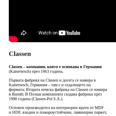
Classen
Classen – компания, която е основана в Германия
(Kaisersesch) през 1963 година.
Първата фабрика на Classen и досега се намира в
Kaisersesch, Германия – там е и седалището на
фирмата; Втората немска фабрика на Classen се намира
в Baruth; В Полша компанията създава фабрика през
1990 година (Classen-Pol S.A.).
Основен производител на интериорни врати от MDF
и HDF, входни и пожароустойчиви, ламиниран паркет,