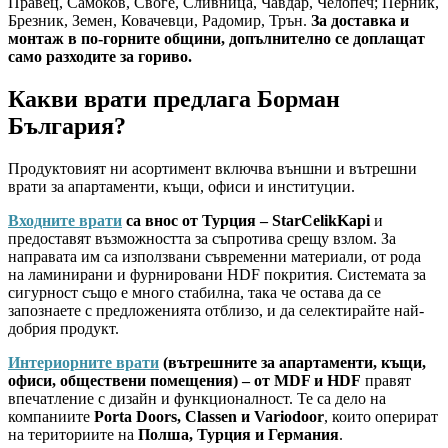
Правец, Самоков, Своге, Сливница, Чавдар, Челопеч; Перник,
Брезник, Земен, Ковачевци, Радомир, Трън.
За доставка и
монтаж в по-горните общини, допълнително се доплащат
само разходите за гориво.
Какви врати предлага Борман
България?
Продуктовият ни асортимент включва външни и вътрешни
врати за апартаменти, къщи, офиси и институции.
Входните врати
са внос от Турция – StarCelikKapi
и
предоставят възможността за съпротива срещу взлом. За
направата им са използвани съвременни материали, от рода
на ламинирани и фурнировани HDF покрития. Системата за
сигурност също е много стабилна, така че остава да се
запознаете с предложенията отблизо, и да селектирайте най-
добрия продукт.
Интериорните врати
(вътрешните за апартаменти, къщи,
офиси, обществени помещения) – от MDF и HDF
правят
впечатление с дизайн и функционалност. Те са дело на
компаниите
Porta Doors, Classen и Variodoor
, които оперират
на териториите на
Полша, Турция и Германия
.