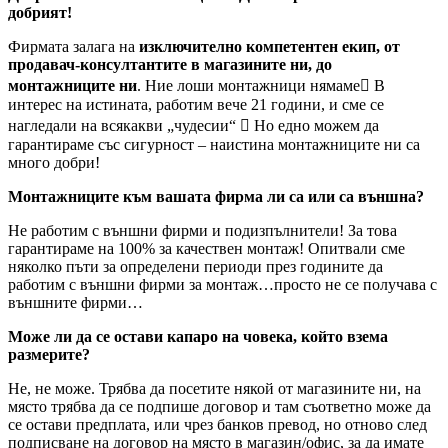
добрият!
Фирмата залага на
изключително компетентен екип, от
продавач-консултантите в магазините ни, до
монтажниците ни
. Ние лоши монтажници нямаме В
интерес на истината, работим вече 21 години, и сме се
нагледали на всякакви „чудесии“  Но едно можем да
гарантираме със сигурност – наистина монтажниците ни са
много добри!
Монтажниците към вашата фирма ли са или са външна?
Не работим с външни фирми и подизпълнители! За това
гарантираме на 100% за качествен монтаж! Опитвали сме
няколко пъти за определени периоди през годините да
работим с външни фирми за монтаж…просто не се получава с
външните фирми…
Може ли да се остави капаро на човека, който взема
размерите?
Не, не може. Трябва да посетите някой от магазините ни, на
място трябва да се подпише договор и там съответно може да
се остави предплата, или чрез банков превод, но отново след
подписване на договор на място в магазин/офис, за да имате