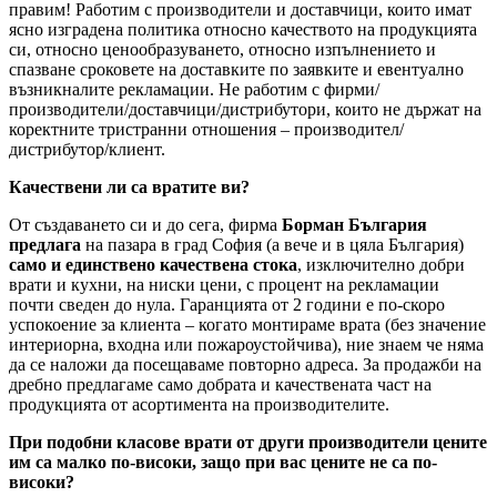
правим! Работим с производители и доставчици, които имат
ясно изградена политика относно качеството на продукцията
си, относно ценообразуването, относно изпълнението и
спазване сроковете на доставките по заявките и евентуално
възникналите рекламации. Не работим с фирми/
производители/доставчици/дистрибутори, които не държат на
коректните тристранни отношения – производител/
дистрибутор/клиент.
Качествени ли са вратите ви?
От създаването си и до сега, фирма
Борман България
предлага
на пазара в град София (а вече и в цяла България)
само и единствено качествена стока
, изключително добри
врати и кухни, на ниски цени, с процент на рекламации
почти сведен до нула. Гаранцията от 2 години е по-скоро
успокоение за клиента – когато монтираме врата (без значение
интериорна, входна или пожароустойчива), ние знаем че няма
да се наложи да посещаваме повторно адреса. За продажби на
дребно предлагаме само добрата и качествената част на
продукцията от асортимента на производителите.
При подобни класове врати от други производители цените
им са малко по-високи, защо при вас цените не са по-
високи?