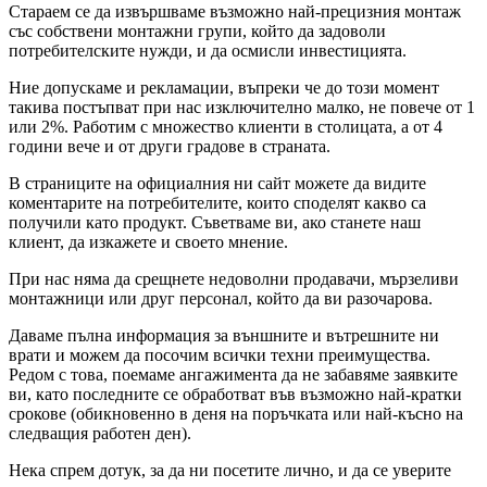
Стараем се да извършваме възможно най-прецизния монтаж
със собствени монтажни групи, който да задоволи
потребителските нужди, и да осмисли инвестицията.
Ние допускаме и рекламации, въпреки че до този момент
такива постъпват при нас изключително малко, не повече от 1
или 2%. Работим с множество клиенти в столицата, а от 4
години вече и от други градове в страната.
В страниците на официалния ни сайт можете да видите
коментарите на потребителите, които споделят какво са
получили като продукт. Съветваме ви, ако станете наш
клиент, да изкажете и своето мнение.
При нас няма да срещнете недоволни продавачи, мързеливи
монтажници или друг персонал, който да ви разочарова.
Даваме пълна информация за външните и вътрешните ни
врати и можем да посочим всички техни преимущества.
Редом с това, поемаме ангажимента да не забавяме заявките
ви, като последните се обработват във възможно най-кратки
срокове (обикновенно в деня на поръчката или най-късно на
следващия работен ден).
Нека спрем дотук, за да ни посетите лично, и да се уверите