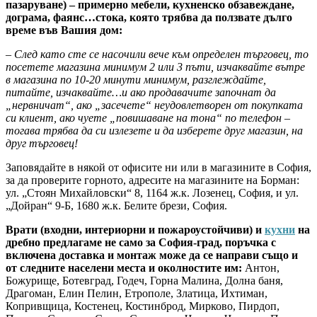
пазаруване) – примерно мебели, кухненско обзавеждане,
дограма, фаянс…стока, която трябва да ползвате дълго
време във Вашия дом:
– След като сте се насочили вече към определен търговец, то
посетете магазина минимум 2 или 3 пъти, изчаквайте вътре
в магазина по 10-20 минути минимум, разглеждайте,
питайте, изчаквайте…и ако продавачите започнат да
„нервничат“, ако „засечете“ неудовлетворен от покупката
си клиент, ако чуете „повишаване на тона“ по телефон –
тогава трябва да си излезете и да изберете друг магазин, на
друг търговец!
Заповядайте в някой от офисите ни или в магазините в София,
за да проверите горното, адресите на магазините на Борман:
ул. „Стоян Михайловски“ 8, 1164 ж.к. Лозенец, София, и ул.
„Дойран“ 9-Б, 1680 ж.к. Белите брези, София.
Врати (входни, интериорни и пожароустойчиви) и
кухни
на
дребно предлагаме не само за София-град, поръчка с
включена доставка и монтаж може да се направи също и
от следните населени места и околностите им:
Антон,
Божурище, Ботевград, Годеч, Горна Малина, Долна баня,
Драгоман, Елин Пелин, Етрополе, Златица, Ихтиман,
Копривщица, Костенец, Костинброд, Мирково, Пирдоп,