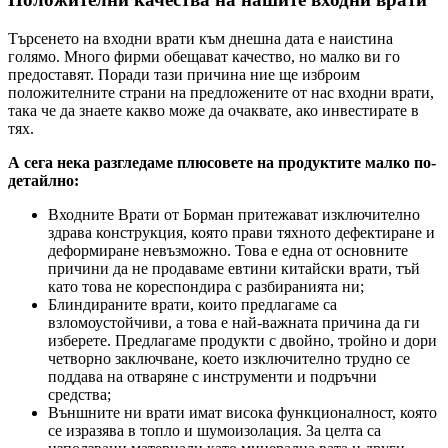
Търсенето на входни врати към днешна дата е наистина
голямо. Много фирми обещават качество, но малко ви го
предоставят. Поради тази причина ние ще изброим
положителните страни на предложените от нас входни врати,
така че да знаете какво може да очаквате, ако инвестирате в
тях.
А сега нека разгледаме плюсовете на продуктите малко по-
детайлно:
Входните Врати от Борман притежават изключително
здрава конструкция, която прави тяхното дефектиране и
деформиране невъзможно. Това е една от основните
причини да не продаваме евтини китайски врати, тъй
като това не кореспондира с разбиранията ни;
Блиндираните врати, които предлагаме са
взломоустойчиви, а това е най-важната причина да ги
изберете. Предлагаме продукти с двойно, тройно и дори
четворно заключване, което изключително трудно се
поддава на отваряне с инструменти и подръчни
средства;
Външните ни врати имат висока функционалност, която
се изразява в топло и шумоизолация. За целта са