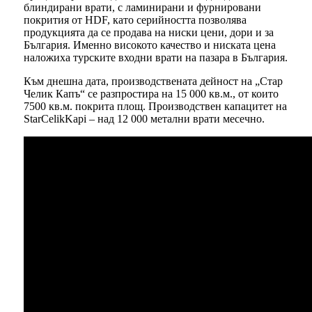
блиндирани врати, с ламинирани и фурнировани
покрития от HDF, като серийността позволява
продукцията да се продава на ниски цени, дори и за
България. Именно високото качество и ниската цена
наложиха турските входни врати на пазара в България.
Към днешна дата, производствената дейност на „Стар
Челик Капъ“ се разпростира на 15 000 кв.м., от които
7500 кв.м. покрита площ. Производствен капацитет на
StarCelikKapi – над 12 000 метални врати месечно.