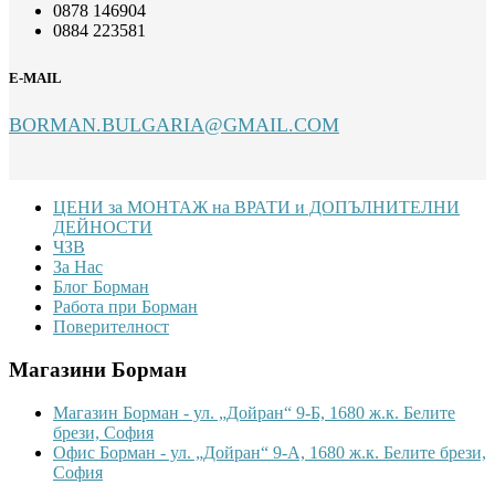
0878 146904
0884 223581
E-MAIL
BORMAN.BULGARIA@GMAIL.COM
Footer
ЦЕНИ за МОНТАЖ на ВРАТИ и ДОПЪЛНИТЕЛНИ
ДЕЙНОСТИ
ЧЗВ
За Нас
Блог Борман
Работа при Борман
Поверителност
Магазини Борман
Магазин Борман - ул. „Дойран“ 9-Б, 1680 ж.к. Белите
брези, София
Офис Борман - ул. „Дойран“ 9-А, 1680 ж.к. Белите брези,
София