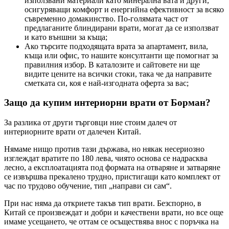
използвани материали като минерална вата и други,
осигуряващи комфорт и енергийна ефективност за всяко
съвременно домакинство. По-голямата част от
предлаганите блиндирани врати, могат да се използват
и като външни за къща;
Ако търсите подходящата врата за апартамент, вила,
къща или офис, то нашите консултанти ще помогнат за
правилния избор. В каталозите и сайтовете ни ще
видите цените на всички стоки, така че да направите
сметката си, коя е най-изгодната оферта за вас;
Защо да купим интериорни врати от Борман?
За разлика от други търговци ние стоим далеч от
интериорните врати от далечен Китай.
Нямаме нищо против тази държава, но някак несериозно
изглеждат вратите по 180 лева, чиято основа се надрасква
лесно, а експлоатацията под формата на отваряне и затваряне
се извършва прекалено трудно, пристигащи като комплект от
час по трудово обучение, тип „направи си сам“.
При нас няма да откриете такъв тип врати. Безспорно, в
Китай се произвеждат и добри и качествени врати, но все още
имаме усещането, че оттам се осъществява внос с поръчка на