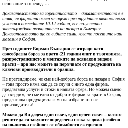
основание за превода…
Доказателството за горенаписаното – доказателството е в
това, че фирмата освен че оцеля през трудните икономически
условия в последните 10-12 години, все по-успешно
завтвърждава позициите си на пазара в България.
Доказателството ще го видите сами, когато посетите наш
магазин в София.
През годините Борман България се изгради като
своеобразна борса за врати (21 години опит в търговията,
разпространението и монтажите на всякакви видове
врати) – при нас можете да поръчвате от продукцията на
ключови производители в бранша.
Не претендираме, че сме най-добрата борса на пазара в София
– това просто няма как да се случи с нито една фирма,
предлагаща услуги и стоки в нашата сфера. Но можем смело
да твърдим, че сме една от добрите фирми за врати в София,
предлагаща продукцията само на избрани от нас
производители!
Можем да Ви дадем един съвет, един ценен съвет – когато
решите да си закупите определена стока за дома (особено
на по-висока стойност от обичайното ежедневно