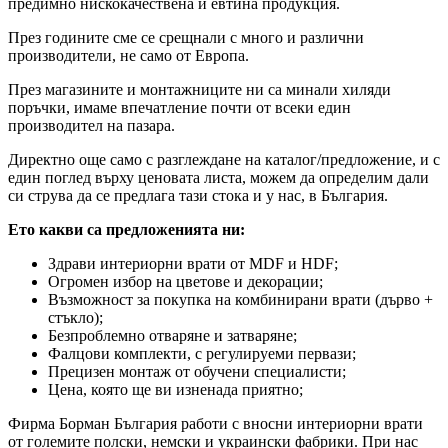
предимно нискокачествена и евтина продукция.
През годините сме се срещнали с много и различни
производители, не само от Европа.
През магазините и монтажниците ни са минали хиляди
поръчки, имаме впечатление почти от всеки един
производител на пазара.
Директно още само с разглеждане на каталог/предложение, и с
един поглед върху ценовата листа, можем да определим дали
си струва да се предлага тази стока и у нас, в България.
Ето какви са предложенията ни:
Здрави интериорни врати от MDF и HDF;
Огромен избор на цветове и декорации;
Възможност за покупка на комбинирани врати (дърво +
стъкло);
Безпроблемно отваряне и затваряне;
Фалцови комплекти, с регулируеми первази;
Прецизен монтаж от обучени специалисти;
Цена, която ще ви изненада приятно;
Фирма Борман България работи с вносни интериорни врати
от големите полски, немски и украински фабрики. При нас