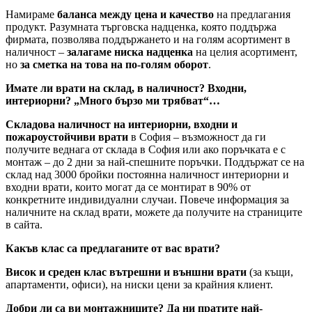
Намираме
баланса между цена и качество
на предлагания
продукт. Разумната търговска надценка, която поддържа
фирмата, позволява поддържането и на голям асортимент в
наличност –
залагаме ниска надценка
на целия асортимент,
но
за сметка на това на по-голям оборот
.
Имате ли врати на склад, в наличност? Входни,
интериорни? „Много бързо ми трябват“…
Складова наличност на интериорни, входни и
пожароустойчиви врати
в София – възможност да ги
получите веднага от склада в София или ако поръчката е с
монтаж – до 2 дни за най-спешните поръчки. Поддържат се на
склад над 3000 бройки постоянна наличност интериорни и
входни врати, които могат да се монтират в 90% от
конкретните индивидуални случаи. Повече информация за
наличните на склад врати, можете да получите на страниците
в сайта.
Какъв клас са предлаганите от вас врати?
Висок и среден клас вътрешни и външни врати
(за къщи,
апартаменти, офиси), на ниски цени за крайния клиент.
Добри ли са ви монтажниците? Да ни пратите най-