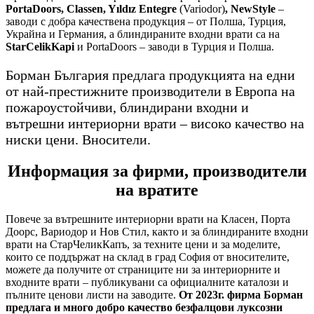
PortaDoors, Classen, Yıldız Entegre
(Variodor)
, NewStyle
–
заводи с добра качествена продукция – от Полша, Турция,
Украйна и Германия, а блиндираните входни врати са на
StarCelikKapi
и PortaDoors – заводи в Турция и Полша.
Борман България предлага продукцията на едни
от най-престижните производители в Европа на
пожароустойчиви, блиндирани входни и
вътрешни интериорни врати – високо качество на
ниски цени. Вносители.
Информация за фирми, производители
на вратите
Повече за вътрешните интериорни врати на Класен, Порта
Доорс, Вариодор и Нов Стил, както и за блиндираните входни
врати на СтарЧеликКапъ, за техните цени и за моделите,
които се поддържат на склад в град София от вносителите,
можете да получите от страниците ни за интериорните и
входните врати – публикувани са официалните каталози и
пълните ценови листи на заводите.
От 2023г. фирма Борман
предлага и много добро качество безфалцови луксозни