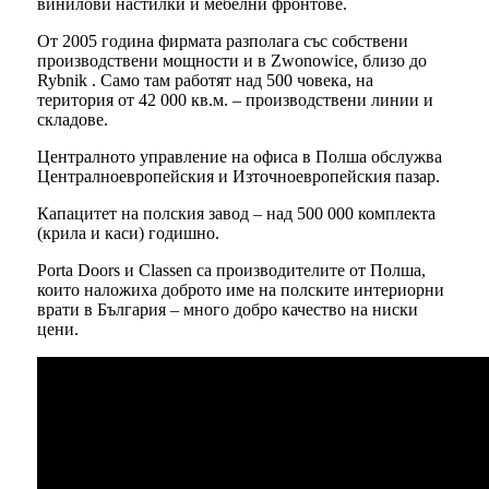
винилови настилки и мебелни фронтове.
От 2005 година фирмата разполага със собствени
производствени мощности и в Zwonowice, близо до
Rybnik . Само там работят над 500 човека, на
територия от 42 000 кв.м. – производствени линии и
складове.
Централното управление на офиса в Полша обслужва
Централноевропейския и Източноевропейския пазар.
Капацитет на полския завод – над 500 000 комплекта
(крила и каси) годишно.
Porta Doors и Classen са производителите от Полша,
които наложиха доброто име на полските интериорни
врати в България – много добро качество на ниски
цени.