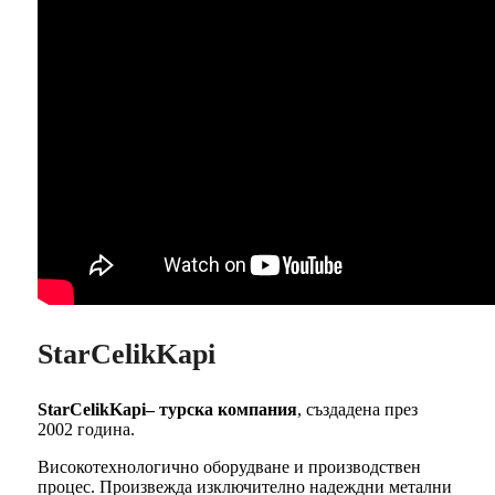
StarCelikKapi
StarCelikKapi– турска компания
, създадена през
2002 година.
Високотехнологично оборудване и производствен
процес. Произвежда изключително надеждни метални