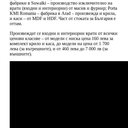
фабрики в Suwalki – производство изключително на
врати (входни и интериорни) от масив и фурнир; Porta
KMI Romania – фабрика в Arad – произвежда и крила,
и каси – от MDF и HDF. Част от стоката за България е
оттам.
Произвеждат се входни и интериорни врати от всички
ценови класове – от модели с ниска цена 160 лева за
комплект крило и каса, до модели на цена от 1 700
лева (за вътрешните), и от 460 лева до 7 000 лв (за
външните).