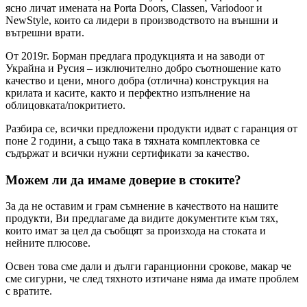
ясно личат имената на Porta Doors, Classen, Variodoor и
NewStyle, които са лидери в производството на външни и
вътрешни врати.
От 2019г. Борман предлага продукцията и на заводи от
Украйна и Русия – изключително добро съотношение като
качество и цени, много добра (отлична) конструкция на
крилата и касите, както и перфектно изпълнение на
облицовката/покритието.
Разбира се, всички предложени продукти идват с гаранция от
поне 2 години, а също така в тяхната комплектовка се
съдържат и всички нужни сертификати за качество.
Можем ли да имаме доверие в стоките?
За да не оставим и грам съмнение в качеството на нашите
продукти, Ви предлагаме да видите документите към тях,
които имат за цел да съобщят за произхода на стоката и
нейните плюсове.
Освен това сме дали и дълги гаранционни срокове, макар че
сме сигурни, че след тяхното изтичане няма да имате проблем
с вратите.