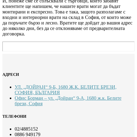
И, понеже сме се сблъсквали с търговци, които забавят
клиентите ще напишем, че нашите врати могат да бъдат
монтирани и експресно. Това е така, защото разполагаме с
входни и интериорни врати на склад в София, от които може
да поръчате бързо и лесно. Вратите ще дойдат до вашия адрес
до няколко дни, без да се отклоняваме от предварителната
договорка.
АДРЕСИ
УЛ. „ДОЙРАН“ 9-Б, 1680 Ж.К. БЕЛИТЕ БРЕЗИ,
СОФИЯ, БЪЛГАРИЯ
Офис Борман – ул. „Дойран“ 9-А, 1680 ж.к. Белите
брези, София
ТЕЛЕФОНИ
02/4885152
0886 949179