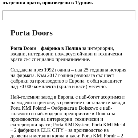
вътрешни врати, произведени в Турция.
Porta Doors
Porta Doors – фабрика в Полша
за интериорни,
входни, интериорни пожароустойчиви и технически
врати със специално предназначение.
Създадена през 1992 година – над 25 годишна история
на фирмата. Към 2017 година разполага със шест
фабрики за производство в Европа, с общ капацитет
над 70 000 комплекта (крила и каси) месечно.
Най-големият завод в Европа, с най-богат асортимент
на модели и цветове, в сравнение с останалите заводи.
Porta KMI Poland – Фабриката в Bolszewo е най-
голямото и най-модерно предприятие в Полша за
производство на интериорни, технически и
екстериорни врати; Porta KMI System, Porta KMI Metal
– 2 фабрики в ELK CITY – за производство на
дървени и метални крила и каси; Porta KMI Fornir – 2