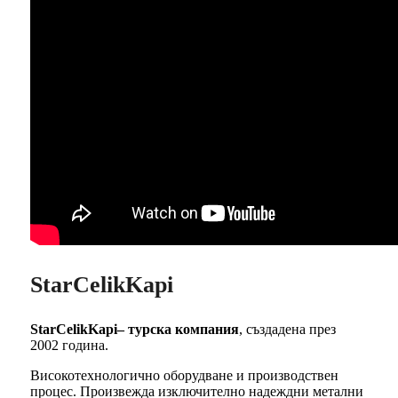
StarCelikKapi
StarCelikKapi– турска компания
, създадена през
2002 година.
Високотехнологично оборудване и производствен
процес. Произвежда изключително надеждни метални