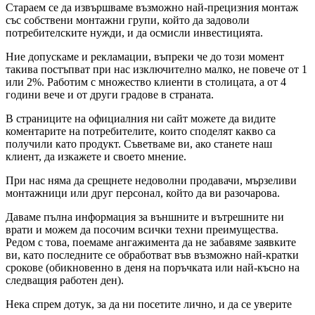
Стараем се да извършваме възможно най-прецизния монтаж
със собствени монтажни групи, който да задоволи
потребителските нужди, и да осмисли инвестицията.
Ние допускаме и рекламации, въпреки че до този момент
такива постъпват при нас изключително малко, не повече от 1
или 2%. Работим с множество клиенти в столицата, а от 4
години вече и от други градове в страната.
В страниците на официалния ни сайт можете да видите
коментарите на потребителите, които споделят какво са
получили като продукт. Съветваме ви, ако станете наш
клиент, да изкажете и своето мнение.
При нас няма да срещнете недоволни продавачи, мързеливи
монтажници или друг персонал, който да ви разочарова.
Даваме пълна информация за външните и вътрешните ни
врати и можем да посочим всички техни преимущества.
Редом с това, поемаме ангажимента да не забавяме заявките
ви, като последните се обработват във възможно най-кратки
срокове (обикновенно в деня на поръчката или най-късно на
следващия работен ден).
Нека спрем дотук, за да ни посетите лично, и да се уверите