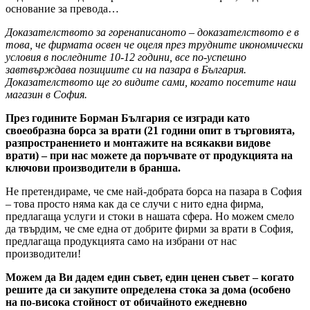
основание за превода…
Доказателството за горенаписаното – доказателството е в
това, че фирмата освен че оцеля през трудните икономически
условия в последните 10-12 години, все по-успешно
завтвърждава позициите си на пазара в България.
Доказателството ще го видите сами, когато посетите наш
магазин в София.
През годините Борман България се изгради като
своеобразна борса за врати (21 години опит в търговията,
разпространението и монтажите на всякакви видове
врати) – при нас можете да поръчвате от продукцията на
ключови производители в бранша.
Не претендираме, че сме най-добрата борса на пазара в София
– това просто няма как да се случи с нито една фирма,
предлагаща услуги и стоки в нашата сфера. Но можем смело
да твърдим, че сме една от добрите фирми за врати в София,
предлагаща продукцията само на избрани от нас
производители!
Можем да Ви дадем един съвет, един ценен съвет – когато
решите да си закупите определена стока за дома (особено
на по-висока стойност от обичайното ежедневно