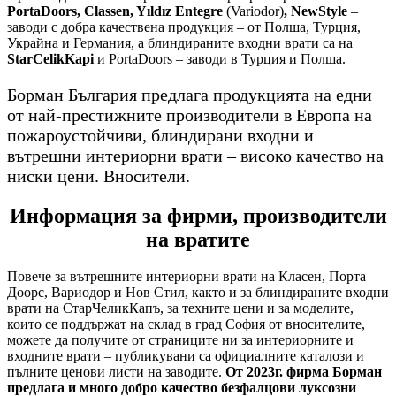
PortaDoors, Classen, Yıldız Entegre
(Variodor)
, NewStyle
–
заводи с добра качествена продукция – от Полша, Турция,
Украйна и Германия, а блиндираните входни врати са на
StarCelikKapi
и PortaDoors – заводи в Турция и Полша.
Борман България предлага продукцията на едни
от най-престижните производители в Европа на
пожароустойчиви, блиндирани входни и
вътрешни интериорни врати – високо качество на
ниски цени. Вносители.
Информация за фирми, производители
на вратите
Повече за вътрешните интериорни врати на Класен, Порта
Доорс, Вариодор и Нов Стил, както и за блиндираните входни
врати на СтарЧеликКапъ, за техните цени и за моделите,
които се поддържат на склад в град София от вносителите,
можете да получите от страниците ни за интериорните и
входните врати – публикувани са официалните каталози и
пълните ценови листи на заводите.
От 2023г. фирма Борман
предлага и много добро качество безфалцови луксозни