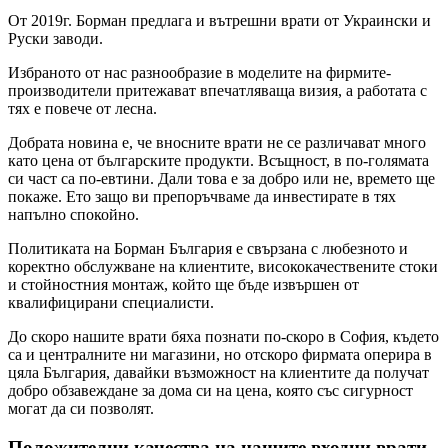
От 2019г. Борман предлага и вътрешни врати от Украински и
Руски заводи.
Избраното от нас разнообразие в моделите на фирмите-
производители притежават впечатляваща визия, а работата с
тях е повече от лесна.
Добрата новина е, че вносните врати не се различават много
като цена от българските продукти. Всъщност, в по-голямата
си част са по-евтини. Дали това е за добро или не, времето ще
покаже. Ето защо ви препоръчваме да инвестирате в тях
напълно спокойно.
Политиката на Борман България е свързана с любезното и
коректно обслужване на клиентите, висококачествените стоки
и стойностния монтаж, който ще бъде извършен от
квалифицирани специалисти.
До скоро нашите врати бяха познати по-скоро в София, където
са и централните ни магазини, но отскоро фирмата оперира в
цяла България, давайки възможност на клиентите да получат
добро обзавеждане за дома си на цена, която със сигурност
могат да си позволят.
Положителни качества на нашите входни врати