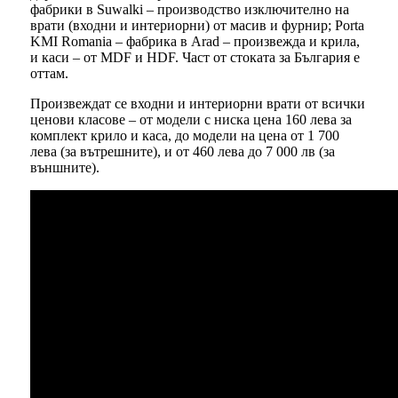
фабрики в Suwalki – производство изключително на
врати (входни и интериорни) от масив и фурнир; Porta
KMI Romania – фабрика в Arad – произвежда и крила,
и каси – от MDF и HDF. Част от стоката за България е
оттам.
Произвеждат се входни и интериорни врати от всички
ценови класове – от модели с ниска цена 160 лева за
комплект крило и каса, до модели на цена от 1 700
лева (за вътрешните), и от 460 лева до 7 000 лв (за
външните).