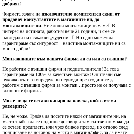
добрият!
Фирмата залага на
изключително компетентен екип, от
продавач-консултантите в магазините ни, до
монтажниците ни
. Ние лоши монтажници нямаме В
интерес на истината, работим вече 21 години, и сме се
нагледали на всякакви „чудесии“  Но едно можем да
гарантираме със сигурност – наистина монтажниците ни са
много добри!
Монтажниците към вашата фирма ли са или са външна?
Не работим с външни фирми и подизпълнители! За това
гарантираме на 100% за качествен монтаж! Опитвали сме
няколко пъти за определени периоди през годините да
работим с външни фирми за монтаж…просто не се получава с
външните фирми…
Може ли да се остави капаро на човека, който взема
размерите?
Не, не може. Трябва да посетите някой от магазините ни, на
място трябва да се подпише договор и там съответно може да
се остави предплата, или чрез банков превод, но отново след
подписване на договор на място в магазин/офис, за да имате