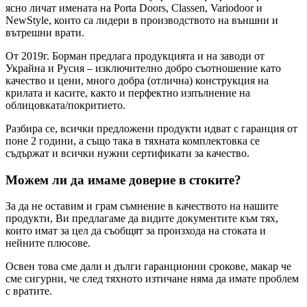
ясно личат имената на Porta Doors, Classen, Variodoor и
NewStyle, които са лидери в производството на външни и
вътрешни врати.
От 2019г. Борман предлага продукцията и на заводи от
Украйна и Русия – изключително добро съотношение като
качество и цени, много добра (отлична) конструкция на
крилата и касите, както и перфектно изпълнение на
облицовката/покритието.
Разбира се, всички предложени продукти идват с гаранция от
поне 2 години, а също така в тяхната комплектовка се
съдържат и всички нужни сертификати за качество.
Можем ли да имаме доверие в стоките?
За да не оставим и грам съмнение в качеството на нашите
продукти, Ви предлагаме да видите документите към тях,
които имат за цел да съобщят за произхода на стоката и
нейните плюсове.
Освен това сме дали и дълги гаранционни срокове, макар че
сме сигурни, че след тяхното изтичане няма да имате проблем
с вратите.