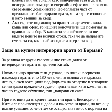
използвани материали като минерална вата и други,
осигуряващи комфорт и енергийна ефективност за всяко
съвременно домакинство. По-голямата част от
предлаганите блиндирани врати, могат да се използват
и като външни за къща;
Ако търсите подходящата врата за апартамент, вила,
къща или офис, то нашите консултанти ще помогнат за
правилния избор. В каталозите и сайтовете ни ще
видите цените на всички стоки, така че да направите
сметката си, коя е най-изгодната оферта за вас;
Защо да купим интериорни врати от Борман?
За разлика от други търговци ние стоим далеч от
интериорните врати от далечен Китай.
Нямаме нищо против тази държава, но някак несериозно
изглеждат вратите по 180 лева, чиято основа се надрасква
лесно, а експлоатацията под формата на отваряне и затваряне
се извършва прекалено трудно, пристигащи като комплект от
час по трудово обучение, тип „направи си сам“.
При нас няма да откриете такъв тип врати. Безспорно, в
Китай се произвеждат и добри и качествени врати, но все още
имаме усещането, че оттам се осъществява внос с поръчка на