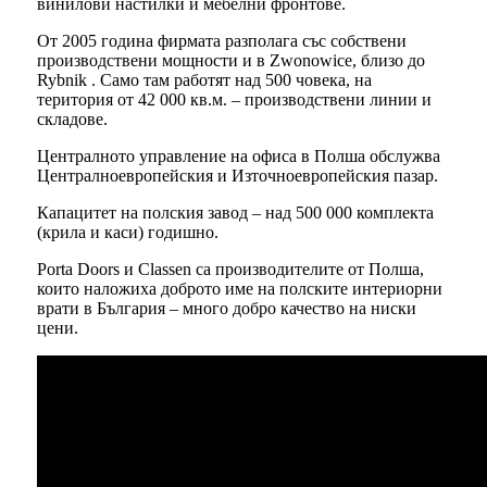
винилови настилки и мебелни фронтове.
От 2005 година фирмата разполага със собствени
производствени мощности и в Zwonowice, близо до
Rybnik . Само там работят над 500 човека, на
територия от 42 000 кв.м. – производствени линии и
складове.
Централното управление на офиса в Полша обслужва
Централноевропейския и Източноевропейския пазар.
Капацитет на полския завод – над 500 000 комплекта
(крила и каси) годишно.
Porta Doors и Classen са производителите от Полша,
които наложиха доброто име на полските интериорни
врати в България – много добро качество на ниски
цени.