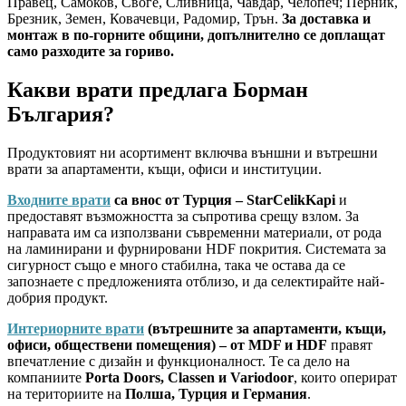
Правец, Самоков, Своге, Сливница, Чавдар, Челопеч; Перник,
Брезник, Земен, Ковачевци, Радомир, Трън.
За доставка и
монтаж в по-горните общини, допълнително се доплащат
само разходите за гориво.
Какви врати предлага Борман
България?
Продуктовият ни асортимент включва външни и вътрешни
врати за апартаменти, къщи, офиси и институции.
Входните врати
са внос от Турция – StarCelikKapi
и
предоставят възможността за съпротива срещу взлом. За
направата им са използвани съвременни материали, от рода
на ламинирани и фурнировани HDF покрития. Системата за
сигурност също е много стабилна, така че остава да се
запознаете с предложенията отблизо, и да селектирайте най-
добрия продукт.
Интериорните врати
(вътрешните за апартаменти, къщи,
офиси, обществени помещения) – от MDF и HDF
правят
впечатление с дизайн и функционалност. Те са дело на
компаниите
Porta Doors, Classen и Variodoor
, които оперират
на териториите на
Полша, Турция и Германия
.