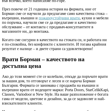
във всичко, което написахме по-горе.
През повече от 21 годишна история на фирмата, ние от
Борман сме се научили да предлагаме само качествена стока –
вътрешни, външни и
пожароустойчиви врати
, кухни и мебели
по поръчка, научили сме се да предлагаме и качествено
обслужване – от контакта с продавач-консултантите в
магазините ни, до монтажа.
Когато сме сигурни в качеството на стоката си, и работата ни
е по-спокойна, без конфликти с клиентите. И тогава крайния
резултат е налице – и двете страни са удовлетворени!
Врати Борман – качеството на
достъпна цена
Ако до този момент сте се колебали, откъде да поръчате врати
за вашия дом, то отговорът е лесен и се нарича Борман
България. Фирмата се занимава с продажба на външни и
вътрешни врати от водещите марки: Porta Doors, StarCelikKapi,
Classen, Variodoor и New Style. На ваше разположение е богата
гама от модели, цветове и дизайни, за да се задоволят и най-
взискателните клиенти.