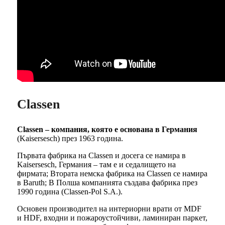
Classen
Classen – компания, която е основана в Германия
(Kaisersesch) през 1963 година.
Първата фабрика на Classen и досега се намира в
Kaisersesch, Германия – там е и седалището на
фирмата; Втората немска фабрика на Classen се намира
в Baruth; В Полша компанията създава фабрика през
1990 година (Classen-Pol S.A.).
Основен производител на интериорни врати от MDF
и HDF, входни и пожароустойчиви, ламиниран паркет,