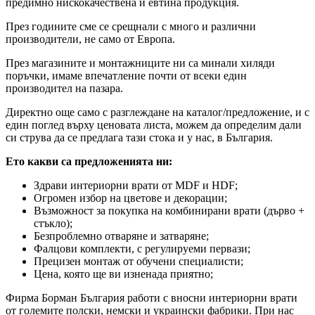
предимно нискокачествена и евтина продукция.
През годините сме се срещнали с много и различни
производители, не само от Европа.
През магазините и монтажниците ни са минали хиляди
поръчки, имаме впечатление почти от всеки един
производител на пазара.
Директно още само с разглеждане на каталог/предложение, и с
един поглед върху ценовата листа, можем да определим дали
си струва да се предлага тази стока и у нас, в България.
Ето какви са предложенията ни:
Здрави интериорни врати от MDF и HDF;
Огромен избор на цветове и декорации;
Възможност за покупка на комбинирани врати (дърво +
стъкло);
Безпроблемно отваряне и затваряне;
Фалцови комплекти, с регулируеми первази;
Прецизен монтаж от обучени специалисти;
Цена, която ще ви изненада приятно;
Фирма Борман България работи с вносни интериорни врати
от големите полски, немски и украински фабрики. При нас