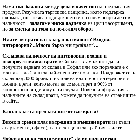
Намираме
баланса между цена и качество
на предлагания
продукт. Разумната търговска надценка, която поддържа
фирмата, позволява поддържането и на голям асортимент в
наличност –
залагаме ниска надценка
на целия асортимент,
но
за сметка на това на по-голям оборот
.
Имате ли врати на склад, в наличност? Входни,
интериорни? „Много бързо ми трябват“…
Складова наличност на интериорни, входни и
пожароустойчиви врати
в София – възможност да ги
получите веднага от склада в София или ако поръчката е с
монтаж – до 2 дни за най-спешните поръчки. Поддържат се на
склад над 3000 бройки постоянна наличност интериорни и
входни врати, които могат да се монтират в 90% от
конкретните индивидуални случаи. Повече информация за
наличните на склад врати, можете да получите на страниците
в сайта.
Какъв клас са предлаганите от вас врати?
Висок и среден клас вътрешни и външни врати
(за къщи,
апартаменти, офиси), на ниски цени за крайния клиент.
Добри ли са ви монтажниците? Да ни пратите най-