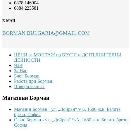
0878 146904
0884 223581
E-MAIL
BORMAN.BULGARIA@GMAIL.COM
Footer
ЦЕНИ за МОНТАЖ на ВРАТИ и ДОПЪЛНИТЕЛНИ
ДЕЙНОСТИ
ЧЗВ
За Нас
Блог Борман
Работа при Борман
Поверителност
Магазини Борман
Магазин Борман - ул. „Дойран“ 9-Б, 1680 ж.к. Белите
брези, София
Офис Борман - ул. „Дойран“ 9-А, 1680 ж.к. Белите брези,
София