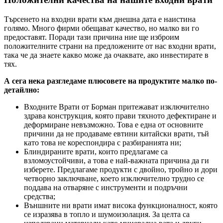
Търсенето на входни врати към днешна дата е наистина
голямо. Много фирми обещават качество, но малко ви го
предоставят. Поради тази причина ние ще изброим
положителните страни на предложените от нас входни врати,
така че да знаете какво може да очаквате, ако инвестирате в
тях.
А сега нека разгледаме плюсовете на продуктите малко по-
детайлно:
Входните Врати от Борман притежават изключително
здрава конструкция, която прави тяхното дефектиране и
деформиране невъзможно. Това е една от основните
причини да не продаваме евтини китайски врати, тъй
като това не кореспондира с разбиранията ни;
Блиндираните врати, които предлагаме са
взломоустойчиви, а това е най-важната причина да ги
изберете. Предлагаме продукти с двойно, тройно и дори
четворно заключване, което изключително трудно се
поддава на отваряне с инструменти и подръчни
средства;
Външните ни врати имат висока функционалност, която
се изразява в топло и шумоизолация. За целта са