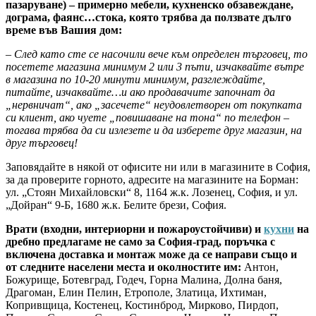
пазаруване) – примерно мебели, кухненско обзавеждане,
дограма, фаянс…стока, която трябва да ползвате дълго
време във Вашия дом:
– След като сте се насочили вече към определен търговец, то
посетете магазина минимум 2 или 3 пъти, изчаквайте вътре
в магазина по 10-20 минути минимум, разглеждайте,
питайте, изчаквайте…и ако продавачите започнат да
„нервничат“, ако „засечете“ неудовлетворен от покупката
си клиент, ако чуете „повишаване на тона“ по телефон –
тогава трябва да си излезете и да изберете друг магазин, на
друг търговец!
Заповядайте в някой от офисите ни или в магазините в София,
за да проверите горното, адресите на магазините на Борман:
ул. „Стоян Михайловски“ 8, 1164 ж.к. Лозенец, София, и ул.
„Дойран“ 9-Б, 1680 ж.к. Белите брези, София.
Врати (входни, интериорни и пожароустойчиви) и
кухни
на
дребно предлагаме не само за София-град, поръчка с
включена доставка и монтаж може да се направи също и
от следните населени места и околностите им:
Антон,
Божурище, Ботевград, Годеч, Горна Малина, Долна баня,
Драгоман, Елин Пелин, Етрополе, Златица, Ихтиман,
Копривщица, Костенец, Костинброд, Мирково, Пирдоп,