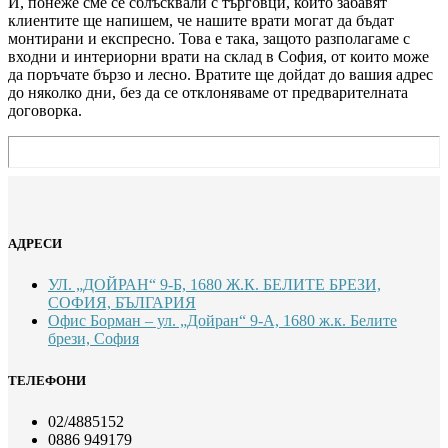
И, понеже сме се сблъсквали с търговци, които забавят
клиентите ще напишем, че нашите врати могат да бъдат
монтирани и експресно. Това е така, защото разполагаме с
входни и интериорни врати на склад в София, от които може
да поръчате бързо и лесно. Вратите ще дойдат до вашия адрес
до няколко дни, без да се отклоняваме от предварителната
договорка.
АДРЕСИ
УЛ. „ДОЙРАН“ 9-Б, 1680 Ж.К. БЕЛИТЕ БРЕЗИ,
СОФИЯ, БЪЛГАРИЯ
Офис Борман – ул. „Дойран“ 9-А, 1680 ж.к. Белите
брези, София
ТЕЛЕФОНИ
02/4885152
0886 949179