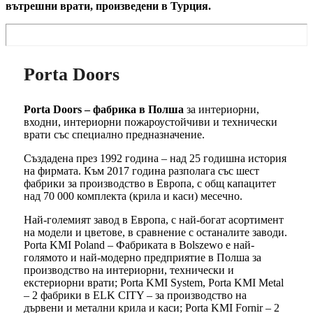
вътрешни врати, произведени в Турция.
Porta Doors
Porta Doors – фабрика в Полша
за интериорни,
входни, интериорни пожароустойчиви и технически
врати със специално предназначение.
Създадена през 1992 година – над 25 годишна история
на фирмата. Към 2017 година разполага със шест
фабрики за производство в Европа, с общ капацитет
над 70 000 комплекта (крила и каси) месечно.
Най-големият завод в Европа, с най-богат асортимент
на модели и цветове, в сравнение с останалите заводи.
Porta KMI Poland – Фабриката в Bolszewo е най-
голямото и най-модерно предприятие в Полша за
производство на интериорни, технически и
екстериорни врати; Porta KMI System, Porta KMI Metal
– 2 фабрики в ELK CITY – за производство на
дървени и метални крила и каси; Porta KMI Fornir – 2