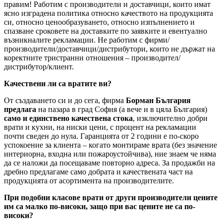
правим! Работим с производители и доставчици, които имат
ясно изградена политика относно качеството на продукцията
си, относно ценообразуването, относно изпълнението и
спазване сроковете на доставките по заявките и евентуално
възникналите рекламации. Не работим с фирми/
производители/доставчици/дистрибутори, които не държат на
коректните тристранни отношения – производител/
дистрибутор/клиент.
Качествени ли са вратите ви?
От създаването си и до сега, фирма
Борман България
предлага
на пазара в град София (а вече и в цяла България)
само и единствено качествена стока
, изключително добри
врати и кухни, на ниски цени, с процент на рекламации
почти сведен до нула. Гаранцията от 2 години е по-скоро
успокоение за клиента – когато монтираме врата (без значение
интериорна, входна или пожароустойчива), ние знаем че няма
да се наложи да посещаваме повторно адреса. За продажби на
дребно предлагаме само добрата и качествената част на
продукцията от асортимента на производителите.
При подобни класове врати от други производители цените
им са малко по-високи, защо при вас цените не са по-
високи?