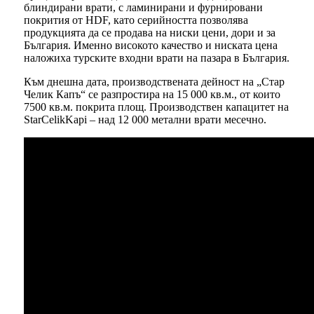
блиндирани врати, с ламинирани и фурнировани
покрития от HDF, като серийността позволява
продукцията да се продава на ниски цени, дори и за
България. Именно високото качество и ниската цена
наложиха турските входни врати на пазара в България.
Към днешна дата, производствената дейност на „Стар
Челик Капъ“ се разпростира на 15 000 кв.м., от които
7500 кв.м. покрита площ. Производствен капацитет на
StarCelikKapi – над 12 000 метални врати месечно.