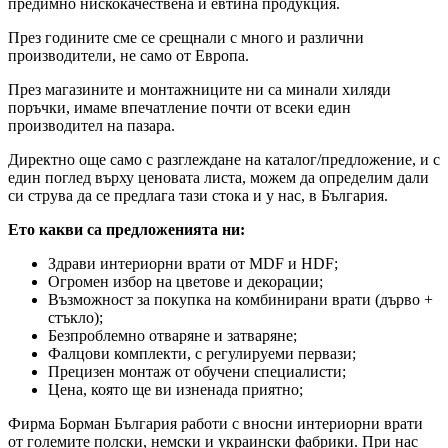
предимно нискокачествена и евтина продукция.
През годините сме се срещнали с много и различни
производители, не само от Европа.
През магазините и монтажниците ни са минали хиляди
поръчки, имаме впечатление почти от всеки един
производител на пазара.
Директно още само с разглеждане на каталог/предложение, и с
един поглед върху ценовата листа, можем да определим дали
си струва да се предлага тази стока и у нас, в България.
Ето какви са предложенията ни:
Здрави интериорни врати от MDF и HDF;
Огромен избор на цветове и декорации;
Възможност за покупка на комбинирани врати (дърво +
стъкло);
Безпроблемно отваряне и затваряне;
Фалцови комплекти, с регулируеми первази;
Прецизен монтаж от обучени специалисти;
Цена, която ще ви изненада приятно;
Фирма Борман България работи с вносни интериорни врати
от големите полски, немски и украински фабрики. При нас