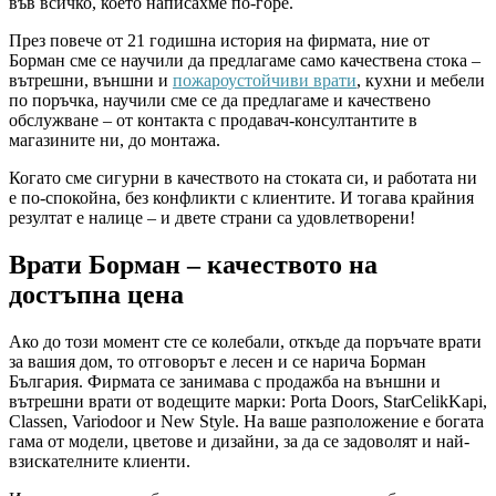
във всичко, което написахме по-горе.
През повече от 21 годишна история на фирмата, ние от
Борман сме се научили да предлагаме само качествена стока –
вътрешни, външни и
пожароустойчиви врати
, кухни и мебели
по поръчка, научили сме се да предлагаме и качествено
обслужване – от контакта с продавач-консултантите в
магазините ни, до монтажа.
Когато сме сигурни в качеството на стоката си, и работата ни
е по-спокойна, без конфликти с клиентите. И тогава крайния
резултат е налице – и двете страни са удовлетворени!
Врати Борман – качеството на
достъпна цена
Ако до този момент сте се колебали, откъде да поръчате врати
за вашия дом, то отговорът е лесен и се нарича Борман
България. Фирмата се занимава с продажба на външни и
вътрешни врати от водещите марки: Porta Doors, StarCelikKapi,
Classen, Variodoor и New Style. На ваше разположение е богата
гама от модели, цветове и дизайни, за да се задоволят и най-
взискателните клиенти.