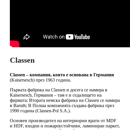
Classen
Classen – компания, която е основана в Германия
(Kaisersesch) през 1963 година.
Първата фабрика на Classen и досега се намира в
Kaisersesch, Германия – там е и седалището на
фирмата; Втората немска фабрика на Classen се намира
в Baruth; В Полша компанията създава фабрика през
1990 година (Classen-Pol S.A.).
Основен производител на интериорни врати от MDF
и HDF, входни и пожароустойчиви, ламиниран паркет,