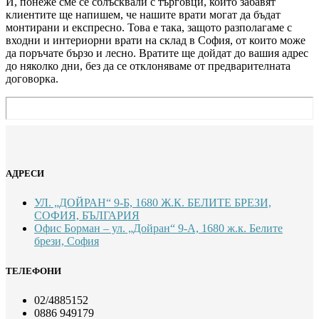
И, понеже сме се сблъсквали с търговци, които забавят
клиентите ще напишем, че нашите врати могат да бъдат
монтирани и експресно. Това е така, защото разполагаме с
входни и интериорни врати на склад в София, от които може
да поръчате бързо и лесно. Вратите ще дойдат до вашия адрес
до няколко дни, без да се отклоняваме от предварителната
договорка.
АДРЕСИ
УЛ. „ДОЙРАН“ 9-Б, 1680 Ж.К. БЕЛИТЕ БРЕЗИ,
СОФИЯ, БЪЛГАРИЯ
Офис Борман – ул. „Дойран“ 9-А, 1680 ж.к. Белите
брези, София
ТЕЛЕФОНИ
02/4885152
0886 949179