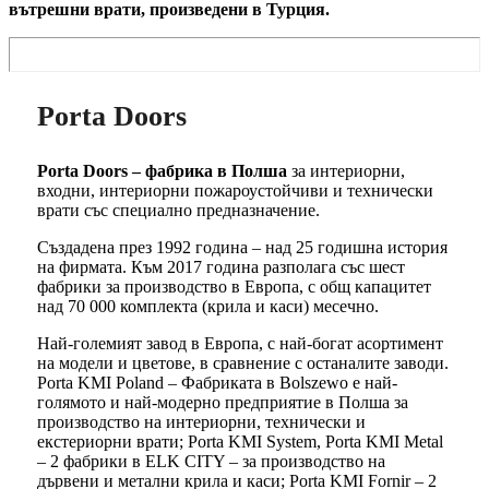
вътрешни врати, произведени в Турция.
Porta Doors
Porta Doors – фабрика в Полша
за интериорни,
входни, интериорни пожароустойчиви и технически
врати със специално предназначение.
Създадена през 1992 година – над 25 годишна история
на фирмата. Към 2017 година разполага със шест
фабрики за производство в Европа, с общ капацитет
над 70 000 комплекта (крила и каси) месечно.
Най-големият завод в Европа, с най-богат асортимент
на модели и цветове, в сравнение с останалите заводи.
Porta KMI Poland – Фабриката в Bolszewo е най-
голямото и най-модерно предприятие в Полша за
производство на интериорни, технически и
екстериорни врати; Porta KMI System, Porta KMI Metal
– 2 фабрики в ELK CITY – за производство на
дървени и метални крила и каси; Porta KMI Fornir – 2