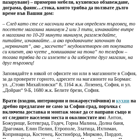
пазаруване) – примерно мебели, кухненско обзавеждане,
дограма, фаянс…стока, която трябва да ползвате дълго
време във Вашия дом:
– След като сте се насочили вече към определен търговец, то
посетете магазина минимум 2 или 3 пъти, изчаквайте вътре
в магазина по 10-20 минути минимум, разглеждайте,
питайте, изчаквайте…и ако продавачите започнат да
„нервничат“, ако „засечете“ неудовлетворен от покупката
си клиент, ако чуете „повишаване на тона“ по телефон –
тогава трябва да си излезете и да изберете друг магазин, на
друг търговец!
Заповядайте в някой от офисите ни или в магазините в София,
за да проверите горното, адресите на магазините на Борман:
ул. „Стоян Михайловски“ 8, 1164 ж.к. Лозенец, София, и ул.
„Дойран“ 9-Б, 1680 ж.к. Белите брези, София.
Врати (входни, интериорни и пожароустойчиви) и
кухни
на
дребно предлагаме не само за София-град, поръчка с
включена доставка и монтаж може да се направи също и
от следните населени места и околностите им:
Антон,
Божурище, Ботевград, Годеч, Горна Малина, Долна баня,
Драгоман, Елин Пелин, Етрополе, Златица, Ихтиман,
Копривщица, Костенец, Костинброд, Мирково, Пирдоп,