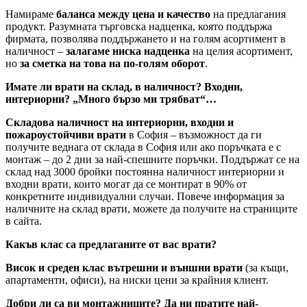
Намираме
баланса между цена и качество
на предлагания
продукт. Разумната търговска надценка, която поддържа
фирмата, позволява поддържането и на голям асортимент в
наличност –
залагаме ниска надценка
на целия асортимент,
но
за сметка на това на по-голям оборот
.
Имате ли врати на склад, в наличност? Входни,
интериорни? „Много бързо ми трябват“…
Складова наличност на интериорни, входни и
пожароустойчиви врати
в София – възможност да ги
получите веднага от склада в София или ако поръчката е с
монтаж – до 2 дни за най-спешните поръчки. Поддържат се на
склад над 3000 бройки постоянна наличност интериорни и
входни врати, които могат да се монтират в 90% от
конкретните индивидуални случаи. Повече информация за
наличните на склад врати, можете да получите на страниците
в сайта.
Какъв клас са предлаганите от вас врати?
Висок и среден клас вътрешни и външни врати
(за къщи,
апартаменти, офиси), на ниски цени за крайния клиент.
Добри ли са ви монтажниците? Да ни пратите най-