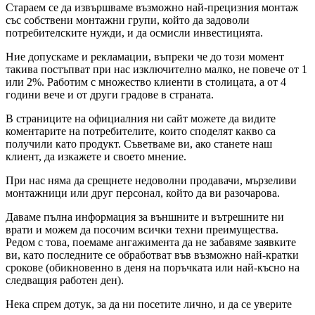
Стараем се да извършваме възможно най-прецизния монтаж
със собствени монтажни групи, който да задоволи
потребителските нужди, и да осмисли инвестицията.
Ние допускаме и рекламации, въпреки че до този момент
такива постъпват при нас изключително малко, не повече от 1
или 2%. Работим с множество клиенти в столицата, а от 4
години вече и от други градове в страната.
В страниците на официалния ни сайт можете да видите
коментарите на потребителите, които споделят какво са
получили като продукт. Съветваме ви, ако станете наш
клиент, да изкажете и своето мнение.
При нас няма да срещнете недоволни продавачи, мързеливи
монтажници или друг персонал, който да ви разочарова.
Даваме пълна информация за външните и вътрешните ни
врати и можем да посочим всички техни преимущества.
Редом с това, поемаме ангажимента да не забавяме заявките
ви, като последните се обработват във възможно най-кратки
срокове (обикновенно в деня на поръчката или най-късно на
следващия работен ден).
Нека спрем дотук, за да ни посетите лично, и да се уверите