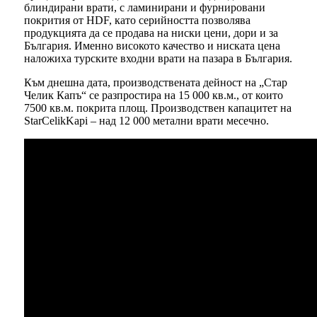
блиндирани врати, с ламинирани и фурнировани
покрития от HDF, като серийността позволява
продукцията да се продава на ниски цени, дори и за
България. Именно високото качество и ниската цена
наложиха турските входни врати на пазара в България.
Към днешна дата, производствената дейност на „Стар
Челик Капъ“ се разпростира на 15 000 кв.м., от които
7500 кв.м. покрита площ. Производствен капацитет на
StarCelikKapi – над 12 000 метални врати месечно.