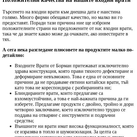
Търсенето на входни врати към днешна дата е наистина
голямо. Много фирми обещават качество, но малко ви го
предоставят. Поради тази причина ние ще изброим
положителните страни на предложените от нас входни врати,
така че да знаете какво може да очаквате, ако инвестирате в
тях.
А сега нека разгледаме плюсовете на продуктите малко по-
детайлно:
Входните Врати от Борман притежават изключително
здрава конструкция, която прави тяхното дефектиране и
деформиране невъзможно. Това е една от основните
причини да не продаваме евтини китайски врати, тъй
като това не кореспондира с разбиранията ни;
Блиндираните врати, които предлагаме са
взломоустойчиви, а това е най-важната причина да ги
изберете. Предлагаме продукти с двойно, тройно и дори
четворно заключване, което изключително трудно се
поддава на отваряне с инструменти и подръчни
средства;
Външните ни врати имат висока функционалност, която
се изразява в топло и шумоизолация. За целта са