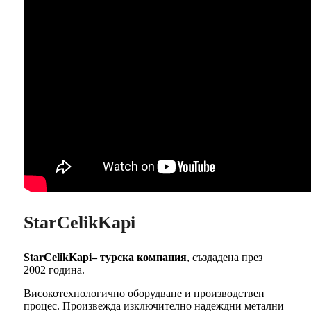
StarCelikKapi
StarCelikKapi– турска компания
, създадена през
2002 година.
Високотехнологично оборудване и производствен
процес. Произвежда изключително надеждни метални