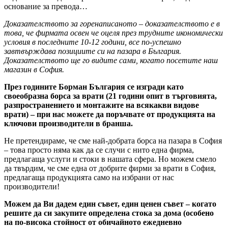
основание за превода…
Доказателството за горенаписаното – доказателството е в
това, че фирмата освен че оцеля през трудните икономически
условия в последните 10-12 години, все по-успешно
завтвърждава позициите си на пазара в България.
Доказателството ще го видите сами, когато посетите наш
магазин в София.
През годините Борман България се изгради като
своеобразна борса за врати (21 години опит в търговията,
разпространението и монтажите на всякакви видове
врати) – при нас можете да поръчвате от продукцията на
ключови производители в бранша.
Не претендираме, че сме най-добрата борса на пазара в София
– това просто няма как да се случи с нито една фирма,
предлагаща услуги и стоки в нашата сфера. Но можем смело
да твърдим, че сме една от добрите фирми за врати в София,
предлагаща продукцията само на избрани от нас
производители!
Можем да Ви дадем един съвет, един ценен съвет – когато
решите да си закупите определена стока за дома (особено
на по-висока стойност от обичайното ежедневно