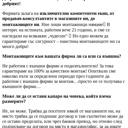
добрият!
Фирмата залага на
изключително компетентен екип, от
продавач-консултантите в магазините ни, до
монтажниците ни
. Ние лоши монтажници нямаме В
интерес на истината, работим вече 21 години, и сме се
нагледали на всякакви „чудесии“  Но едно можем да
гарантираме със сигурност – наистина монтажниците ни са
много добри!
Монтажниците към вашата фирма ли са или са външна?
Не работим с външни фирми и подизпълнители! За това
гарантираме на 100% за качествен монтаж! Опитвали сме
няколко пъти за определени периоди през годините да
работим с външни фирми за монтаж…просто не се получава с
външните фирми…
Може ли да се остави капаро на човека, който взема
размерите?
Не, не може. Трябва да посетите някой от магазините ни, на
място трябва да се подпише договор и там съответно може да
се остави предплата, или чрез банков превод, но отново след
подписване на договор на място в магазин/офис, за да имате