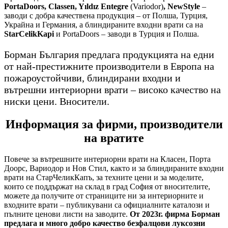
PortaDoors, Classen, Yıldız Entegre
(Variodor)
, NewStyle
–
заводи с добра качествена продукция – от Полша, Турция,
Украйна и Германия, а блиндираните входни врати са на
StarCelikKapi
и PortaDoors – заводи в Турция и Полша.
Борман България предлага продукцията на едни
от най-престижните производители в Европа на
пожароустойчиви, блиндирани входни и
вътрешни интериорни врати – високо качество на
ниски цени. Вносители.
Информация за фирми, производители
на вратите
Повече за вътрешните интериорни врати на Класен, Порта
Доорс, Вариодор и Нов Стил, както и за блиндираните входни
врати на СтарЧеликКапъ, за техните цени и за моделите,
които се поддържат на склад в град София от вносителите,
можете да получите от страниците ни за интериорните и
входните врати – публикувани са официалните каталози и
пълните ценови листи на заводите.
От 2023г. фирма Борман
предлага и много добро качество безфалцови луксозни