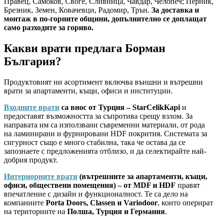
Правец, Самоков, Своге, Сливница, Чавдар, Челопеч; Перник,
Брезник, Земен, Ковачевци, Радомир, Трън.
За доставка и
монтаж в по-горните общини, допълнително се доплащат
само разходите за гориво.
Какви врати предлага Борман
България?
Продуктовият ни асортимент включва външни и вътрешни
врати за апартаменти, къщи, офиси и институции.
Входните врати
са внос от Турция – StarCelikKapi
и
предоставят възможността за съпротива срещу взлом. За
направата им са използвани съвременни материали, от рода
на ламинирани и фурнировани HDF покрития. Системата за
сигурност също е много стабилна, така че остава да се
запознаете с предложенията отблизо, и да селектирайте най-
добрия продукт.
Интериорните врати
(вътрешните за апартаменти, къщи,
офиси, обществени помещения) – от MDF и HDF
правят
впечатление с дизайн и функционалност. Те са дело на
компаниите
Porta Doors, Classen и Variodoor
, които оперират
на териториите на
Полша, Турция и Германия
.