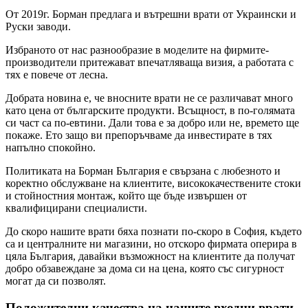
От 2019г. Борман предлага и вътрешни врати от Украински и
Руски заводи.
Избраното от нас разнообразие в моделите на фирмите-
производители притежават впечатляваща визия, а работата с
тях е повече от лесна.
Добрата новина е, че вносните врати не се различават много
като цена от българските продукти. Всъщност, в по-голямата
си част са по-евтини. Дали това е за добро или не, времето ще
покаже. Ето защо ви препоръчваме да инвестирате в тях
напълно спокойно.
Политиката на Борман България е свързана с любезното и
коректно обслужване на клиентите, висококачествените стоки
и стойностния монтаж, който ще бъде извършен от
квалифицирани специалисти.
До скоро нашите врати бяха познати по-скоро в София, където
са и централните ни магазини, но отскоро фирмата оперира в
цяла България, давайки възможност на клиентите да получат
добро обзавеждане за дома си на цена, която със сигурност
могат да си позволят.
Положителни качества на нашите входни врати