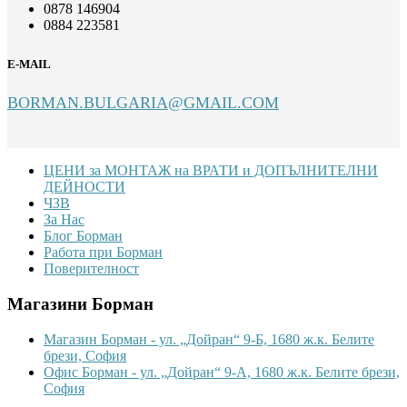
0878 146904
0884 223581
E-MAIL
BORMAN.BULGARIA@GMAIL.COM
Footer
ЦЕНИ за МОНТАЖ на ВРАТИ и ДОПЪЛНИТЕЛНИ
ДЕЙНОСТИ
ЧЗВ
За Нас
Блог Борман
Работа при Борман
Поверителност
Магазини Борман
Магазин Борман - ул. „Дойран“ 9-Б, 1680 ж.к. Белите
брези, София
Офис Борман - ул. „Дойран“ 9-А, 1680 ж.к. Белите брези,
София