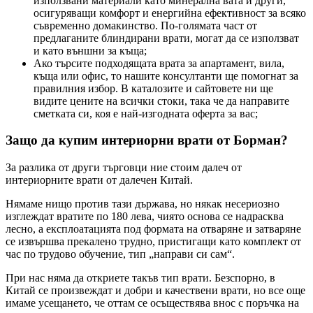
използвани материали като минерална вата и други,
осигуряващи комфорт и енергийна ефективност за всяко
съвременно домакинство. По-голямата част от
предлаганите блиндирани врати, могат да се използват
и като външни за къща;
Ако търсите подходящата врата за апартамент, вила,
къща или офис, то нашите консултанти ще помогнат за
правилния избор. В каталозите и сайтовете ни ще
видите цените на всички стоки, така че да направите
сметката си, коя е най-изгодната оферта за вас;
Защо да купим интериорни врати от Борман?
За разлика от други търговци ние стоим далеч от
интериорните врати от далечен Китай.
Нямаме нищо против тази държава, но някак несериозно
изглеждат вратите по 180 лева, чиято основа се надрасква
лесно, а експлоатацията под формата на отваряне и затваряне
се извършва прекалено трудно, пристигащи като комплект от
час по трудово обучение, тип „направи си сам“.
При нас няма да откриете такъв тип врати. Безспорно, в
Китай се произвеждат и добри и качествени врати, но все още
имаме усещането, че оттам се осъществява внос с поръчка на