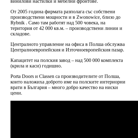
винилови настилки и мебелни фронтове.
От 2005 година фирмата разполага със собствени
производствени мощности и в Zwonowice, близо до
Rybnik . Само там работят над 500 човека, на
територия от 42 000 кв.м. – производствени линии и
складове.
Централното управление на офиса в Полша обслужва
Централноевропейския и Източноевропейския пазар.
Капацитет на полския завод – над 500 000 комплекта
(крила и каси) годишно.
Porta Doors и Classen са производителите от Полша,
които наложиха доброто име на полските интериорни
врати в България – много добро качество на ниски
цени.