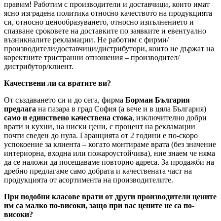
правим! Работим с производители и доставчици, които имат
ясно изградена политика относно качеството на продукцията
си, относно ценообразуването, относно изпълнението и
спазване сроковете на доставките по заявките и евентуално
възникналите рекламации. Не работим с фирми/
производители/доставчици/дистрибутори, които не държат на
коректните тристранни отношения – производител/
дистрибутор/клиент.
Качествени ли са вратите ви?
От създаването си и до сега, фирма
Борман България
предлага
на пазара в град София (а вече и в цяла България)
само и единствено качествена стока
, изключително добри
врати и кухни, на ниски цени, с процент на рекламации
почти сведен до нула. Гаранцията от 2 години е по-скоро
успокоение за клиента – когато монтираме врата (без значение
интериорна, входна или пожароустойчива), ние знаем че няма
да се наложи да посещаваме повторно адреса. За продажби на
дребно предлагаме само добрата и качествената част на
продукцията от асортимента на производителите.
При подобни класове врати от други производители цените
им са малко по-високи, защо при вас цените не са по-
високи?