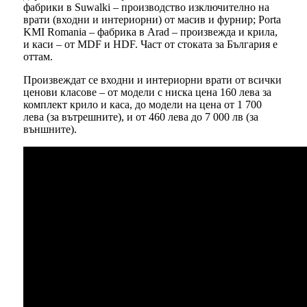
фабрики в Suwalki – производство изключително на
врати (входни и интериорни) от масив и фурнир; Porta
KMI Romania – фабрика в Arad – произвежда и крила,
и каси – от MDF и HDF. Част от стоката за България е
оттам.
Произвеждат се входни и интериорни врати от всички
ценови класове – от модели с ниска цена 160 лева за
комплект крило и каса, до модели на цена от 1 700
лева (за вътрешните), и от 460 лева до 7 000 лв (за
външните).