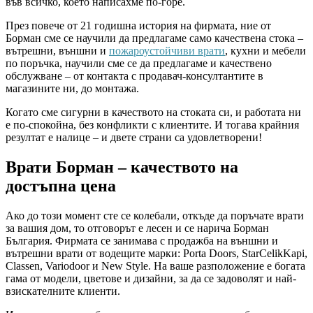
във всичко, което написахме по-горе.
През повече от 21 годишна история на фирмата, ние от
Борман сме се научили да предлагаме само качествена стока –
вътрешни, външни и
пожароустойчиви врати
, кухни и мебели
по поръчка, научили сме се да предлагаме и качествено
обслужване – от контакта с продавач-консултантите в
магазините ни, до монтажа.
Когато сме сигурни в качеството на стоката си, и работата ни
е по-спокойна, без конфликти с клиентите. И тогава крайния
резултат е налице – и двете страни са удовлетворени!
Врати Борман – качеството на
достъпна цена
Ако до този момент сте се колебали, откъде да поръчате врати
за вашия дом, то отговорът е лесен и се нарича Борман
България. Фирмата се занимава с продажба на външни и
вътрешни врати от водещите марки: Porta Doors, StarCelikKapi,
Classen, Variodoor и New Style. На ваше разположение е богата
гама от модели, цветове и дизайни, за да се задоволят и най-
взискателните клиенти.