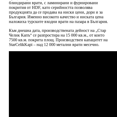
блиндирани врати, с ламинирани и фурнировани
покрития от HDF, като серийността позволява
продукцията да се продава на ниски цени, дори и за
България. Именно високото качество и ниската цена
наложиха турските входни врати на пазара в България.
Към днешна дата, производствената дейност на „Стар
Челик Капъ“ се разпростира на 15 000 кв.м., от които
7500 кв.м. покрита площ. Производствен капацитет на
StarCelikKapi – над 12 000 метални врати месечно.