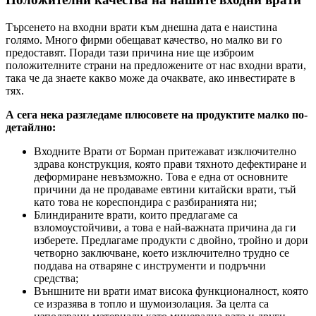
Търсенето на входни врати към днешна дата е наистина
голямо. Много фирми обещават качество, но малко ви го
предоставят. Поради тази причина ние ще изброим
положителните страни на предложените от нас входни врати,
така че да знаете какво може да очаквате, ако инвестирате в
тях.
А сега нека разгледаме плюсовете на продуктите малко по-
детайлно:
Входните Врати от Борман притежават изключително
здрава конструкция, която прави тяхното дефектиране и
деформиране невъзможно. Това е една от основните
причини да не продаваме евтини китайски врати, тъй
като това не кореспондира с разбиранията ни;
Блиндираните врати, които предлагаме са
взломоустойчиви, а това е най-важната причина да ги
изберете. Предлагаме продукти с двойно, тройно и дори
четворно заключване, което изключително трудно се
поддава на отваряне с инструменти и подръчни
средства;
Външните ни врати имат висока функционалност, която
се изразява в топло и шумоизолация. За целта са