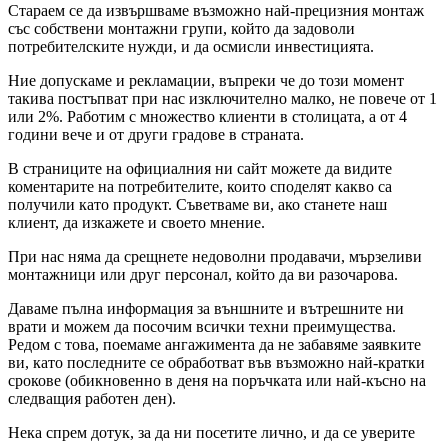
Стараем се да извършваме възможно най-прецизния монтаж
със собствени монтажни групи, който да задоволи
потребителските нужди, и да осмисли инвестицията.
Ние допускаме и рекламации, въпреки че до този момент
такива постъпват при нас изключително малко, не повече от 1
или 2%. Работим с множество клиенти в столицата, а от 4
години вече и от други градове в страната.
В страниците на официалния ни сайт можете да видите
коментарите на потребителите, които споделят какво са
получили като продукт. Съветваме ви, ако станете наш
клиент, да изкажете и своето мнение.
При нас няма да срещнете недоволни продавачи, мързеливи
монтажници или друг персонал, който да ви разочарова.
Даваме пълна информация за външните и вътрешните ни
врати и можем да посочим всички техни преимущества.
Редом с това, поемаме ангажимента да не забавяме заявките
ви, като последните се обработват във възможно най-кратки
срокове (обикновенно в деня на поръчката или най-късно на
следващия работен ден).
Нека спрем дотук, за да ни посетите лично, и да се уверите