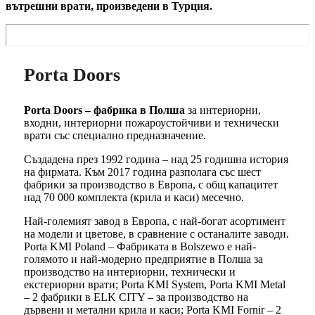
вътрешни врати, произведени в Турция.
Porta Doors
Porta Doors – фабрика в Полша
за интериорни,
входни, интериорни пожароустойчиви и технически
врати със специално предназначение.
Създадена през 1992 година – над 25 годишна история
на фирмата. Към 2017 година разполага със шест
фабрики за производство в Европа, с общ капацитет
над 70 000 комплекта (крила и каси) месечно.
Най-големият завод в Европа, с най-богат асортимент
на модели и цветове, в сравнение с останалите заводи.
Porta KMI Poland – Фабриката в Bolszewo е най-
голямото и най-модерно предприятие в Полша за
производство на интериорни, технически и
екстериорни врати; Porta KMI System, Porta KMI Metal
– 2 фабрики в ELK CITY – за производство на
дървени и метални крила и каси; Porta KMI Fornir – 2