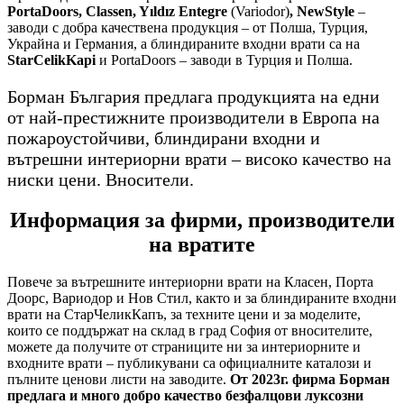
PortaDoors, Classen, Yıldız Entegre
(Variodor)
, NewStyle
–
заводи с добра качествена продукция – от Полша, Турция,
Украйна и Германия, а блиндираните входни врати са на
StarCelikKapi
и PortaDoors – заводи в Турция и Полша.
Борман България предлага продукцията на едни
от най-престижните производители в Европа на
пожароустойчиви, блиндирани входни и
вътрешни интериорни врати – високо качество на
ниски цени. Вносители.
Информация за фирми, производители
на вратите
Повече за вътрешните интериорни врати на Класен, Порта
Доорс, Вариодор и Нов Стил, както и за блиндираните входни
врати на СтарЧеликКапъ, за техните цени и за моделите,
които се поддържат на склад в град София от вносителите,
можете да получите от страниците ни за интериорните и
входните врати – публикувани са официалните каталози и
пълните ценови листи на заводите.
От 2023г. фирма Борман
предлага и много добро качество безфалцови луксозни