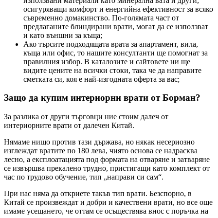
използвани материали като минерална вата и други,
осигуряващи комфорт и енергийна ефективност за всяко
съвременно домакинство. По-голямата част от
предлаганите блиндирани врати, могат да се използват
и като външни за къща;
Ако търсите подходящата врата за апартамент, вила,
къща или офис, то нашите консултанти ще помогнат за
правилния избор. В каталозите и сайтовете ни ще
видите цените на всички стоки, така че да направите
сметката си, коя е най-изгодната оферта за вас;
Защо да купим интериорни врати от Борман?
За разлика от други търговци ние стоим далеч от
интериорните врати от далечен Китай.
Нямаме нищо против тази държава, но някак несериозно
изглеждат вратите по 180 лева, чиято основа се надрасква
лесно, а експлоатацията под формата на отваряне и затваряне
се извършва прекалено трудно, пристигащи като комплект от
час по трудово обучение, тип „направи си сам“.
При нас няма да откриете такъв тип врати. Безспорно, в
Китай се произвеждат и добри и качествени врати, но все още
имаме усещането, че оттам се осъществява внос с поръчка на