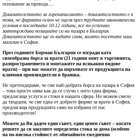
основание за превода…
Доказателството за горенаписаното – доказателството е в
това, че фирмата освен че оцеля през трудните икономически
условия в последните 10-12 години, все по-успешно
завтвърждава позициите си на пазара в България.
Доказателството ще го видите сами, когато посетите наш
магазин в София.
През годините Борман България се изгради като
своеобразна борса за врати (21 години опит в търговията,
разпространението и монтажите на всякакви видове
врати) – при нас можете да поръчвате от продукцията на
ключови производители в бранша.
Не претендираме, че сме най-добрата борса на пазара в София
– това просто няма как да се случи с нито една фирма,
предлагаща услуги и стоки в нашата сфера. Но можем смело
да твърдим, че сме една от добрите фирми за врати в София,
предлагаща продукцията само на избрани от нас
производители!
Можем да Ви дадем един съвет, един ценен съвет – когато
решите да си закупите определена стока за дома (особено
на по-висока стойност от обичайното ежедневно