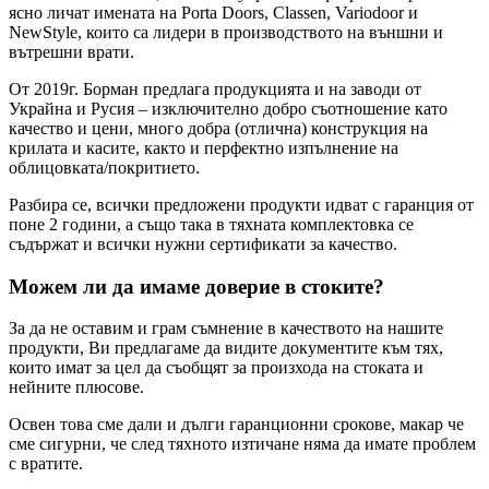
ясно личат имената на Porta Doors, Classen, Variodoor и
NewStyle, които са лидери в производството на външни и
вътрешни врати.
От 2019г. Борман предлага продукцията и на заводи от
Украйна и Русия – изключително добро съотношение като
качество и цени, много добра (отлична) конструкция на
крилата и касите, както и перфектно изпълнение на
облицовката/покритието.
Разбира се, всички предложени продукти идват с гаранция от
поне 2 години, а също така в тяхната комплектовка се
съдържат и всички нужни сертификати за качество.
Можем ли да имаме доверие в стоките?
За да не оставим и грам съмнение в качеството на нашите
продукти, Ви предлагаме да видите документите към тях,
които имат за цел да съобщят за произхода на стоката и
нейните плюсове.
Освен това сме дали и дълги гаранционни срокове, макар че
сме сигурни, че след тяхното изтичане няма да имате проблем
с вратите.