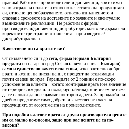
правим! Работим с производители и доставчици, които имат
ясно изградена политика относно качеството на продукцията
си, относно ценообразуването, относно изпълнението и
спазване сроковете на доставките по заявките и евентуално
възникналите рекламации. Не работим с фирми/
производители/доставчици/дистрибутори, които не държат на
коректните тристранни отношения – производител/
дистрибутор/клиент.
Качествени ли са вратите ви?
От създаването си и до сега, фирма
Борман България
предлага
на пазара в град София (а вече и в цяла България)
само и единствено качествена стока
, изключително добри
врати и кухни, на ниски цени, с процент на рекламации
почти сведен до нула. Гаранцията от 2 години е по-скоро
успокоение за клиента – когато монтираме врата (без значение
интериорна, входна или пожароустойчива), ние знаем че няма
да се наложи да посещаваме повторно адреса. За продажби на
дребно предлагаме само добрата и качествената част на
продукцията от асортимента на производителите.
При подобни класове врати от други производители цените
им са малко по-високи, защо при вас цените не са по-
високи?