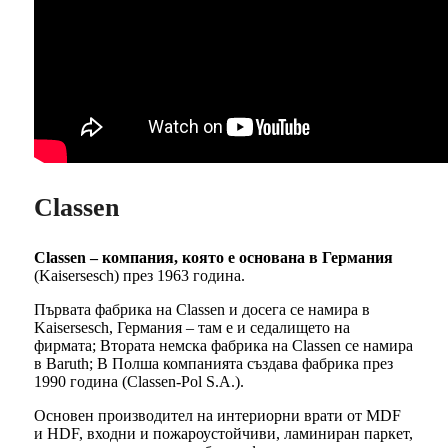
Classen
Classen – компания, която е основана в Германия
(Kaisersesch) през 1963 година.
Първата фабрика на Classen и досега се намира в
Kaisersesch, Германия – там е и седалището на
фирмата; Втората немска фабрика на Classen се намира
в Baruth; В Полша компанията създава фабрика през
1990 година (Classen-Pol S.A.).
Основен производител на интериорни врати от MDF
и HDF, входни и пожароустойчиви, ламиниран паркет,