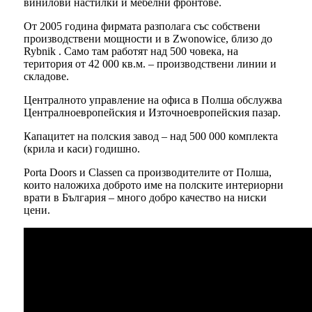
винилови настилки и мебелни фронтове.
От 2005 година фирмата разполага със собствени
производствени мощности и в Zwonowice, близо до
Rybnik . Само там работят над 500 човека, на
територия от 42 000 кв.м. – производствени линии и
складове.
Централното управление на офиса в Полша обслужва
Централноевропейския и Източноевропейския пазар.
Капацитет на полския завод – над 500 000 комплекта
(крила и каси) годишно.
Porta Doors и Classen са производителите от Полша,
които наложиха доброто име на полските интериорни
врати в България – много добро качество на ниски
цени.