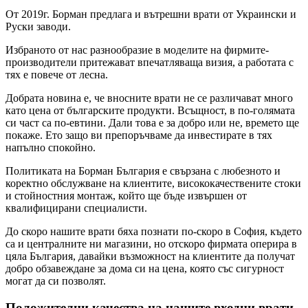
От 2019г. Борман предлага и вътрешни врати от Украински и
Руски заводи.
Избраното от нас разнообразие в моделите на фирмите-
производители притежават впечатляваща визия, а работата с
тях е повече от лесна.
Добрата новина е, че вносните врати не се различават много
като цена от българските продукти. Всъщност, в по-голямата
си част са по-евтини. Дали това е за добро или не, времето ще
покаже. Ето защо ви препоръчваме да инвестирате в тях
напълно спокойно.
Политиката на Борман България е свързана с любезното и
коректно обслужване на клиентите, висококачествените стоки
и стойностния монтаж, който ще бъде извършен от
квалифицирани специалисти.
До скоро нашите врати бяха познати по-скоро в София, където
са и централните ни магазини, но отскоро фирмата оперира в
цяла България, давайки възможност на клиентите да получат
добро обзавеждане за дома си на цена, която със сигурност
могат да си позволят.
Положителни качества на нашите входни врати