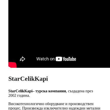
StarCelikKapi
StarCelikKapi– турска компания
, създадена през
2002 година.
Високотехнологично оборудване и производствен
процес. Произвежда изключително надеждни метални