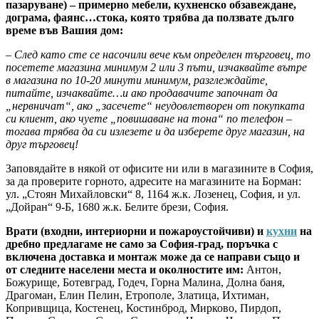
пазаруване) – примерно мебели, кухненско обзавеждане,
дограма, фаянс…стока, която трябва да ползвате дълго
време във Вашия дом:
– След като сте се насочили вече към определен търговец, то
посетете магазина минимум 2 или 3 пъти, изчаквайте вътре
в магазина по 10-20 минути минимум, разглеждайте,
питайте, изчаквайте…и ако продавачите започнат да
„нервничат“, ако „засечете“ неудовлетворен от покупката
си клиент, ако чуете „повишаване на тона“ по телефон –
тогава трябва да си излезете и да изберете друг магазин, на
друг търговец!
Заповядайте в някой от офисите ни или в магазините в София,
за да проверите горното, адресите на магазините на Борман:
ул. „Стоян Михайловски“ 8, 1164 ж.к. Лозенец, София, и ул.
„Дойран“ 9-Б, 1680 ж.к. Белите брези, София.
Врати (входни, интериорни и пожароустойчиви) и
кухни
на
дребно предлагаме не само за София-град, поръчка с
включена доставка и монтаж може да се направи също и
от следните населени места и околностите им:
Антон,
Божурище, Ботевград, Годеч, Горна Малина, Долна баня,
Драгоман, Елин Пелин, Етрополе, Златица, Ихтиман,
Копривщица, Костенец, Костинброд, Мирково, Пирдоп,