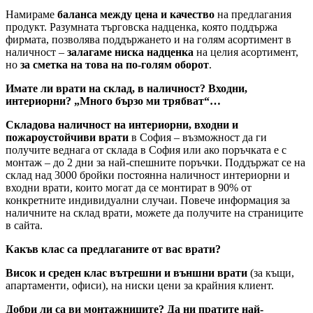
Намираме
баланса между цена и качество
на предлагания
продукт. Разумната търговска надценка, която поддържа
фирмата, позволява поддържането и на голям асортимент в
наличност –
залагаме ниска надценка
на целия асортимент,
но
за сметка на това на по-голям оборот
.
Имате ли врати на склад, в наличност? Входни,
интериорни? „Много бързо ми трябват“…
Складова наличност на интериорни, входни и
пожароустойчиви врати
в София – възможност да ги
получите веднага от склада в София или ако поръчката е с
монтаж – до 2 дни за най-спешните поръчки. Поддържат се на
склад над 3000 бройки постоянна наличност интериорни и
входни врати, които могат да се монтират в 90% от
конкретните индивидуални случаи. Повече информация за
наличните на склад врати, можете да получите на страниците
в сайта.
Какъв клас са предлаганите от вас врати?
Висок и среден клас вътрешни и външни врати
(за къщи,
апартаменти, офиси), на ниски цени за крайния клиент.
Добри ли са ви монтажниците? Да ни пратите най-