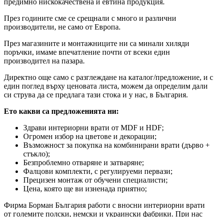
предимно нискокачествена и евтина продукция.
През годините сме се срещнали с много и различни
производители, не само от Европа.
През магазините и монтажниците ни са минали хиляди
поръчки, имаме впечатление почти от всеки един
производител на пазара.
Директно още само с разглеждане на каталог/предложение, и с
един поглед върху ценовата листа, можем да определим дали
си струва да се предлага тази стока и у нас, в България.
Ето какви са предложенията ни:
Здрави интериорни врати от MDF и HDF;
Огромен избор на цветове и декорации;
Възможност за покупка на комбинирани врати (дърво +
стъкло);
Безпроблемно отваряне и затваряне;
Фалцови комплекти, с регулируеми первази;
Прецизен монтаж от обучени специалисти;
Цена, която ще ви изненада приятно;
Фирма Борман България работи с вносни интериорни врати
от големите полски, немски и украински фабрики. При нас