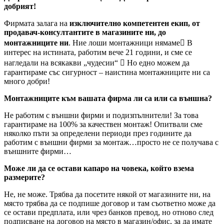
добрият!
Фирмата залага на
изключително компетентен екип, от
продавач-консултантите в магазините ни, до
монтажниците ни
. Ние лоши монтажници нямаме В
интерес на истината, работим вече 21 години, и сме се
нагледали на всякакви „чудесии“  Но едно можем да
гарантираме със сигурност – наистина монтажниците ни са
много добри!
Монтажниците към вашата фирма ли са или са външна?
Не работим с външни фирми и подизпълнители! За това
гарантираме на 100% за качествен монтаж! Опитвали сме
няколко пъти за определени периоди през годините да
работим с външни фирми за монтаж…просто не се получава с
външните фирми…
Може ли да се остави капаро на човека, който взема
размерите?
Не, не може. Трябва да посетите някой от магазините ни, на
място трябва да се подпише договор и там съответно може да
се остави предплата, или чрез банков превод, но отново след
подписване на договор на място в магазин/офис, за да имате