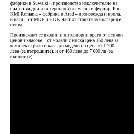
фабрики в Suwalki – производство изключително на
врати (входни и интериорни) от масив и фурнир; Porta
KMI Romania – фабрика в Arad – произвежда и крила,
и каси – от MDF и HDF. Част от стоката за България е
оттам.
Произвеждат се входни и интериорни врати от всички
ценови класове – от модели с ниска цена 160 лева за
комплект крило и каса, до модели на цена от 1 700
лева (за вътрешните), и от 460 лева до 7 000 лв (за
външните).