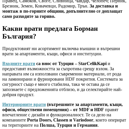
Правец, Самоков, Своге, Сливница, Чавдар, Челопеч; Перник,
Брезник, Земен, Ковачевци, Радомир, Трън.
За доставка и
монтаж в по-горните общини, допълнително се доплащат
само разходите за гориво.
Какви врати предлага Борман
България?
Продуктовият ни асортимент включва външни и вътрешни
врати за апартаменти, къщи, офиси и институции.
Входните врати
са внос от Турция – StarCelikKapi
и
предоставят възможността за съпротива срещу взлом. За
направата им са използвани съвременни материали, от рода
на ламинирани и фурнировани HDF покрития. Системата за
сигурност също е много стабилна, така че остава да се
запознаете с предложенията отблизо, и да селектирайте най-
добрия продукт.
Интериорните врати
(вътрешните за апартаменти, къщи,
офиси, обществени помещения) – от MDF и HDF
правят
впечатление с дизайн и функционалност. Те са дело на
компаниите
Porta Doors, Classen и Variodoor
, които оперират
на териториите на
Полша, Турция и Германия
.