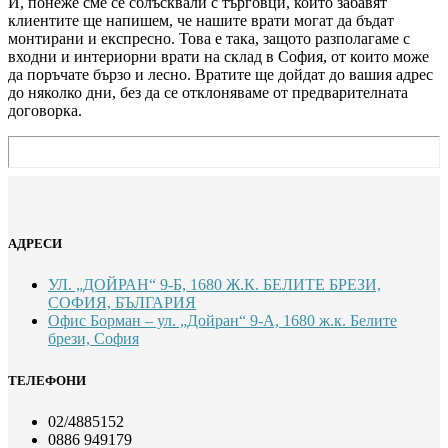
И, понеже сме се сблъсквали с търговци, които забавят
клиентите ще напишем, че нашите врати могат да бъдат
монтирани и експресно. Това е така, защото разполагаме с
входни и интериорни врати на склад в София, от които може
да поръчате бързо и лесно. Вратите ще дойдат до вашия адрес
до няколко дни, без да се отклоняваме от предварителната
договорка.
АДРЕСИ
УЛ. „ДОЙРАН“ 9-Б, 1680 Ж.К. БЕЛИТЕ БРЕЗИ,
СОФИЯ, БЪЛГАРИЯ
Офис Борман – ул. „Дойран“ 9-А, 1680 ж.к. Белите
брези, София
ТЕЛЕФОНИ
02/4885152
0886 949179