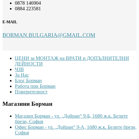
0878 146904
0884 223581
E-MAIL
BORMAN.BULGARIA@GMAIL.COM
Footer
ЦЕНИ за МОНТАЖ на ВРАТИ и ДОПЪЛНИТЕЛНИ
ДЕЙНОСТИ
ЧЗВ
За Нас
Блог Борман
Работа при Борман
Поверителност
Магазини Борман
Магазин Борман - ул. „Дойран“ 9-Б, 1680 ж.к. Белите
брези, София
Офис Борман - ул. „Дойран“ 9-А, 1680 ж.к. Белите брези,
София