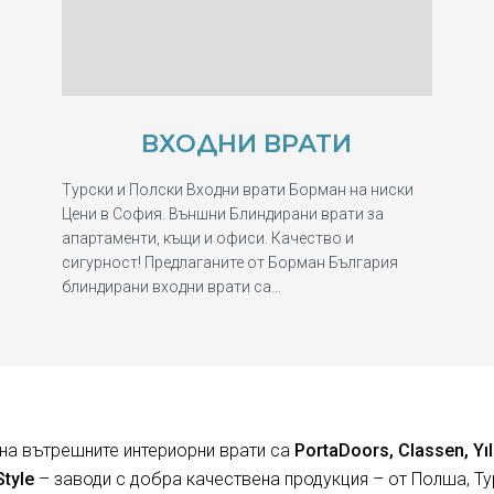
ВХОДНИ ВРАТИ
Турски и Полски Входни врати Борман на ниски
Цени в София. Външни Блиндирани врати за
апартаменти, къщи и офиси. Качество и
сигурност! Предлаганите от Борман България
блиндирани входни врати са…
на вътрешните интериорни врати са
PortaDoors, Classen, Yıl
Style
– заводи с добра качествена продукция – от Полша, Ту