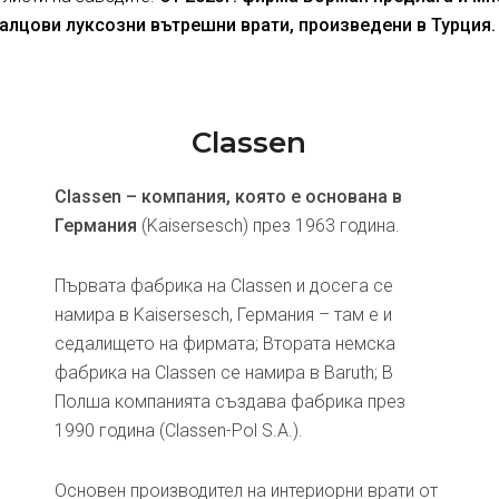
алцови луксозни вътрешни врати, произведени в Турция.
Classen
Classen – компания, която е основана в
Германия
(Kaisersesch) през 1963 година.
Първата фабрика на Classen и досега се
намира в Kaisersesch, Германия – там е и
седалището на фирмата; Втората немска
фабрика на Classen се намира в Baruth; В
Полша компанията създава фабрика през
1990 година (Classen-Pol S.A.).
Основен производител на интериорни врати от