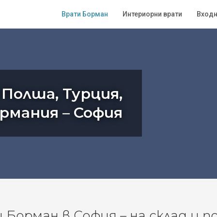
Врати Борман
Интериорни врати
Входн
 Полша, Турция,
ермания – София
Борман в София – на склад и п