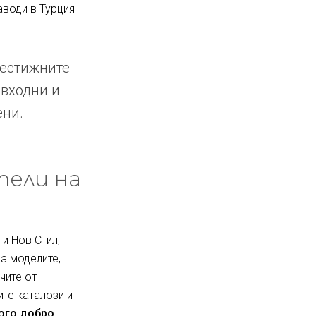
аводи в Турция
рестижните
 входни и
ени.
тели на
и Нов Стил,
за моделите,
чите от
ите каталози и
ного добро