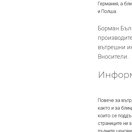
Германия, а бл
и Полша.
Борман Бълг
производите
вътрешни ин
Вносители.
Информ
Повече за вътр
както и за блин
които се поддъ
страниците ни 
пълните ценови