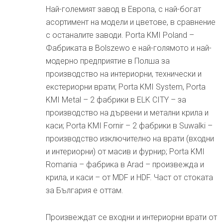
Най-големият завод в Европа, с най-богат
асортимент на модели и цветове, в сравнение
с останалите заводи. Porta KMI Poland –
Фабриката в Bolszewo е най-голямото и най-
модерно предприятие в Полша за
производство на интериорни, технически и
екстериорни врати; Porta KMI System, Porta
KMI Metal – 2 фабрики в ELK CITY – за
производство на дървени и метални крила и
каси; Porta KMI Fornir – 2 фабрики в Suwalki –
производство изключително на врати (входни
и интериорни) от масив и фурнир; Porta KMI
Romania – фабрика в Arad – произвежда и
крила, и каси – от MDF и HDF. Част от стоката
за България е оттам.
Произвеждат се входни и интериорни врати от