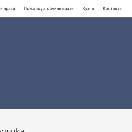
и врати
Пожароустойчиви врати
Кухни
Контакти
оръчка.