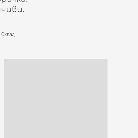
чиви.
 Склад.