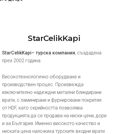
StarCelikKapi
StarCelikKapi– турска компания
, създадена
през 2002 година.
Високотехнологично оборудване и
производствен процес. Произвежда
изключително надеждни метални блиндирани
врати, с ламинирани и фурнировани покрития
от HDF, като серийността позволява
продукцията да се продава на ниски цени, дори
и за България. Именно високото качество и
ниската цена наложиха турските входни врати