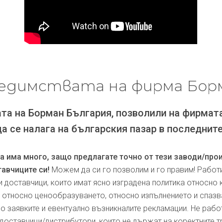
едимствата на фирма Бор
та на Борман България, позволили на фирмат
да се налага на българския пазар в последните
ра има много, защо предлагате точно от тези заводи/про
авчиците си!
Можем да си го позволим и го правим! Работ
и доставчици, които имат ясно изградена политика относно 
, относно ценообразуването, относно изпълнението и спаз
по заявките и евентуално възникналите рекламации. Не рабо
доставчици/дистрибутори, които не държат на коректните т