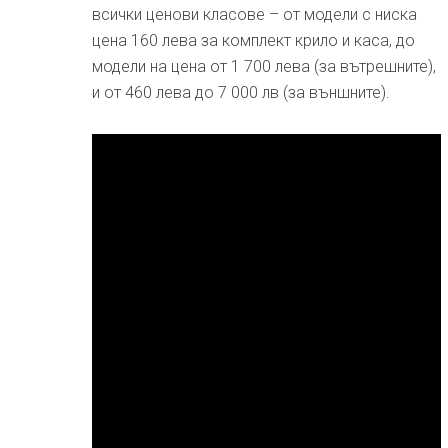
всички ценови класове – от модели с ниска
цена 160 лева за комплект крило и каса, до
модели на цена от 1 700 лева (за вътрешните),
и от 460 лева до 7 000 лв (за външните).