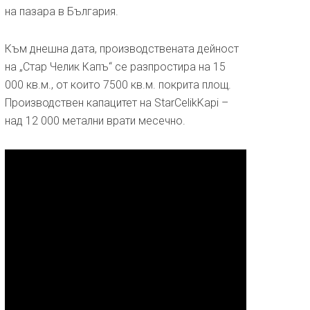
на пазара в България.
Към днешна дата, производствената дейност
на „Стар Челик Капъ“ се разпростира на 15
000 кв.м., от които 7500 кв.м. покрита площ.
Производствен капацитет на StarCelikKapi –
над 12 000 метални врати месечно.