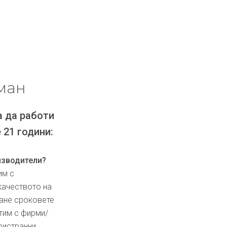
ман
а да работи
 21 години:
изводители?
им с
качеството на
ване сроковете
тим с фирми/
ристранни