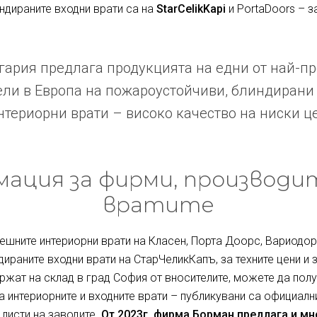
индираните входни врати са на
StarCelikKapi
и PortaDoors – з
ария предлага продукцията на едни от най-п
ли в Европа на пожароустойчиви, блиндирани
териорни врати – високо качество на ниски ц
ация за фирми, производи
вратите
ешните интериорни врати на Класен, Порта Доорс, Вариодор 
дираните входни врати на СтарЧеликКапъ, за техните цени и 
ржат на склад в град София от вносителите, можете да полу
за интериорните и входните врати – публикувани са официалн
 листи на заводите.
От 2023г. фирма Борман предлага и м