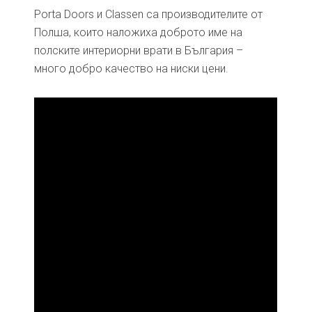
Porta Doors и Classen са производителите от
Полша, които наложиха доброто име на
полските интериорни врати в България –
много добро качество на ниски цени.