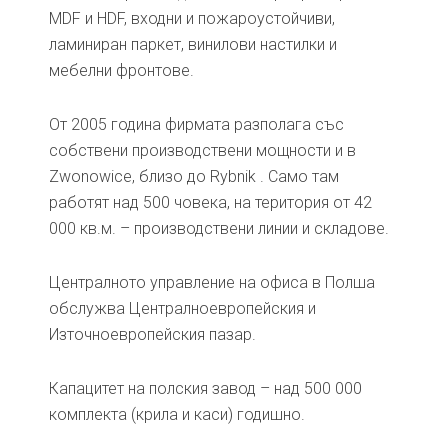
MDF и HDF, входни и пожароустойчиви,
ламиниран паркет, винилови настилки и
мебелни фронтове.
От 2005 година фирмата разполага със
собствени производствени мощности и в
Zwonowice, близо до Rybnik . Само там
работят над 500 човека, на територия от 42
000 кв.м. – производствени линии и складове.
Централното управление на офиса в Полша
обслужва Централноевропейския и
Източноевропейския пазар.
Капацитет на полския завод – над 500 000
комплекта (крила и каси) годишно.