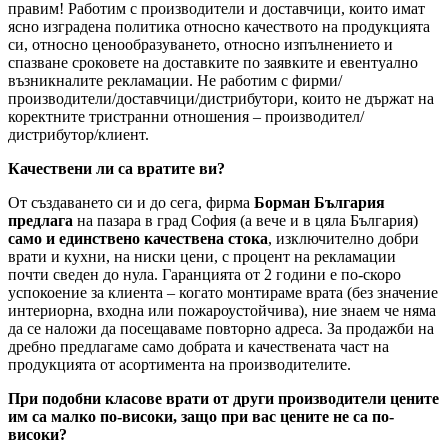
правим! Работим с производители и доставчици, които имат
ясно изградена политика относно качеството на продукцията
си, относно ценообразуването, относно изпълнението и
спазване сроковете на доставките по заявките и евентуално
възникналите рекламации. Не работим с фирми/
производители/доставчици/дистрибутори, които не държат на
коректните тристранни отношения – производител/
дистрибутор/клиент.
Качествени ли са вратите ви?
От създаването си и до сега, фирма
Борман България
предлага
на пазара в град София (а вече и в цяла България)
само и единствено качествена стока
, изключително добри
врати и кухни, на ниски цени, с процент на рекламации
почти сведен до нула. Гаранцията от 2 години е по-скоро
успокоение за клиента – когато монтираме врата (без значение
интериорна, входна или пожароустойчива), ние знаем че няма
да се наложи да посещаваме повторно адреса. За продажби на
дребно предлагаме само добрата и качествената част на
продукцията от асортимента на производителите.
При подобни класове врати от други производители цените
им са малко по-високи, защо при вас цените не са по-
високи?