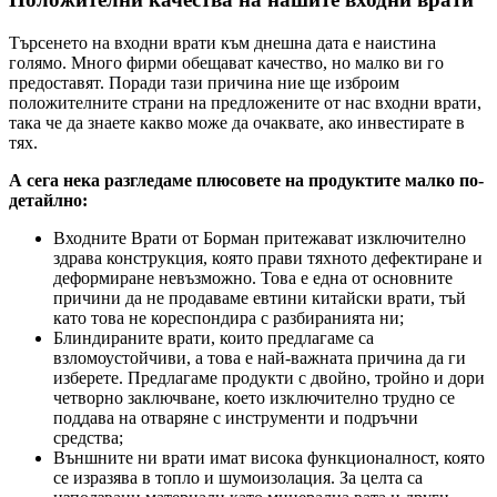
Търсенето на входни врати към днешна дата е наистина
голямо. Много фирми обещават качество, но малко ви го
предоставят. Поради тази причина ние ще изброим
положителните страни на предложените от нас входни врати,
така че да знаете какво може да очаквате, ако инвестирате в
тях.
А сега нека разгледаме плюсовете на продуктите малко по-
детайлно:
Входните Врати от Борман притежават изключително
здрава конструкция, която прави тяхното дефектиране и
деформиране невъзможно. Това е една от основните
причини да не продаваме евтини китайски врати, тъй
като това не кореспондира с разбиранията ни;
Блиндираните врати, които предлагаме са
взломоустойчиви, а това е най-важната причина да ги
изберете. Предлагаме продукти с двойно, тройно и дори
четворно заключване, което изключително трудно се
поддава на отваряне с инструменти и подръчни
средства;
Външните ни врати имат висока функционалност, която
се изразява в топло и шумоизолация. За целта са