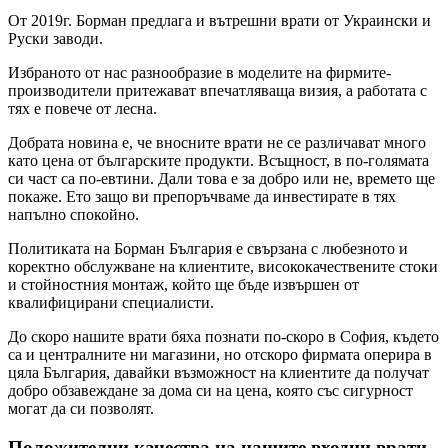
От 2019г. Борман предлага и вътрешни врати от Украински и
Руски заводи.
Избраното от нас разнообразие в моделите на фирмите-
производители притежават впечатляваща визия, а работата с
тях е повече от лесна.
Добрата новина е, че вносните врати не се различават много
като цена от българските продукти. Всъщност, в по-голямата
си част са по-евтини. Дали това е за добро или не, времето ще
покаже. Ето защо ви препоръчваме да инвестирате в тях
напълно спокойно.
Политиката на Борман България е свързана с любезното и
коректно обслужване на клиентите, висококачествените стоки
и стойностния монтаж, който ще бъде извършен от
квалифицирани специалисти.
До скоро нашите врати бяха познати по-скоро в София, където
са и централните ни магазини, но отскоро фирмата оперира в
цяла България, давайки възможност на клиентите да получат
добро обзавеждане за дома си на цена, която със сигурност
могат да си позволят.
Положителни качества на нашите входни врати