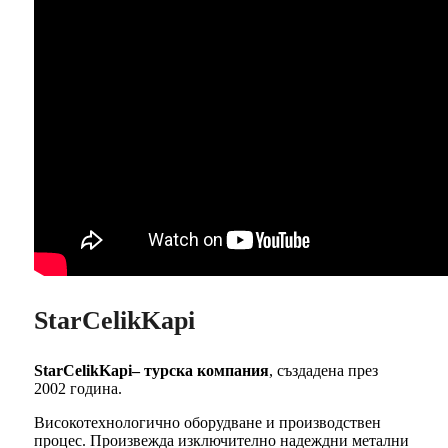
StarCelikKapi
StarCelikKapi– турска компания
, създадена през
2002 година.
Високотехнологично оборудване и производствен
процес. Произвежда изключително надеждни метални