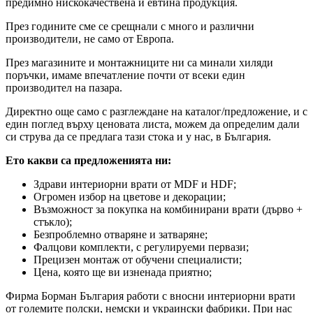
предимно нискокачествена и евтина продукция.
През годините сме се срещнали с много и различни
производители, не само от Европа.
През магазините и монтажниците ни са минали хиляди
поръчки, имаме впечатление почти от всеки един
производител на пазара.
Директно още само с разглеждане на каталог/предложение, и с
един поглед върху ценовата листа, можем да определим дали
си струва да се предлага тази стока и у нас, в България.
Ето какви са предложенията ни:
Здрави интериорни врати от MDF и HDF;
Огромен избор на цветове и декорации;
Възможност за покупка на комбинирани врати (дърво +
стъкло);
Безпроблемно отваряне и затваряне;
Фалцови комплекти, с регулируеми первази;
Прецизен монтаж от обучени специалисти;
Цена, която ще ви изненада приятно;
Фирма Борман България работи с вносни интериорни врати
от големите полски, немски и украински фабрики. При нас