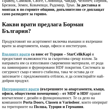
Правец, Самоков, Своге, Сливница, Чавдар, Челопеч; Перник,
Брезник, Земен, Ковачевци, Радомир, Трън.
За доставка и
монтаж в по-горните общини, допълнително се доплащат
само разходите за гориво.
Какви врати предлага Борман
България?
Продуктовият ни асортимент включва външни и вътрешни
врати за апартаменти, къщи, офиси и институции.
Входните врати
са внос от Турция – StarCelikKapi
и
предоставят възможността за съпротива срещу взлом. За
направата им са използвани съвременни материали, от рода
на ламинирани и фурнировани HDF покрития. Системата за
сигурност също е много стабилна, така че остава да се
запознаете с предложенията отблизо, и да селектирайте най-
добрия продукт.
Интериорните врати
(вътрешните за апартаменти, къщи,
офиси, обществени помещения) – от MDF и HDF
правят
впечатление с дизайн и функционалност. Те са дело на
компаниите
Porta Doors, Classen и Variodoor
, които оперират
на териториите на
Полша, Турция и Германия
.