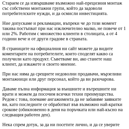
Стараем се да извършваме възможно най-прецизния монтаж
със собствени монтажни групи, който да задоволи
потребителските нужди, и да осмисли инвестицията.
Ние допускаме и рекламации, въпреки че до този момент
такива постъпват при нас изключително малко, не повече от 1
или 2%. Работим с множество клиенти в столицата, а от 4
години вече и от други градове в страната.
В страниците на официалния ни сайт можете да видите
коментарите на потребителите, които споделят какво са
получили като продукт. Съветваме ви, ако станете наш
клиент, да изкажете и своето мнение.
При нас няма да срещнете недоволни продавачи, мързеливи
монтажници или друг персонал, който да ви разочарова.
Даваме пълна информация за външните и вътрешните ни
врати и можем да посочим всички техни преимущества.
Редом с това, поемаме ангажимента да не забавяме заявките
ви, като последните се обработват във възможно най-кратки
срокове (обикновенно в деня на поръчката или най-късно на
следващия работен ден).
Нека спрем дотук, за да ни посетите лично, и да се уверите