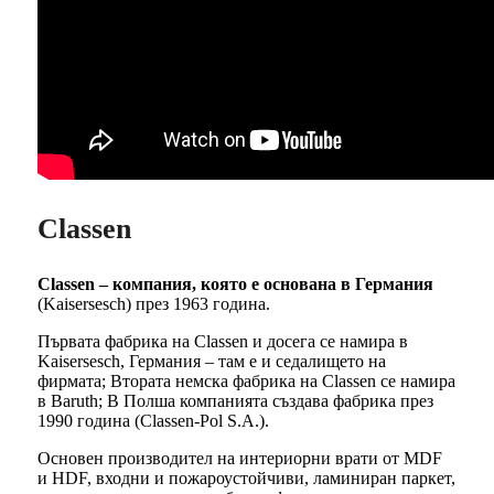
Classen
Classen – компания, която е основана в Германия
(Kaisersesch) през 1963 година.
Първата фабрика на Classen и досега се намира в
Kaisersesch, Германия – там е и седалището на
фирмата; Втората немска фабрика на Classen се намира
в Baruth; В Полша компанията създава фабрика през
1990 година (Classen-Pol S.A.).
Основен производител на интериорни врати от MDF
и HDF, входни и пожароустойчиви, ламиниран паркет,