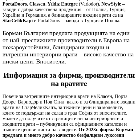
PortaDoors, Classen, Yıldız Entegre
(Variodor)
, NewStyle
–
заводи с добра качествена продукция – от Полша, Турция,
Украйна и Германия, а блиндираните входни врати са на
StarCelikKapi
и PortaDoors – заводи в Турция и Полша.
Борман България предлага продукцията на едни
от най-престижните производители в Европа на
пожароустойчиви, блиндирани входни и
вътрешни интериорни врати – високо качество на
ниски цени. Вносители.
Информация за фирми, производители
на вратите
Повече за вътрешните интериорни врати на Класен, Порта
Доорс, Вариодор и Нов Стил, както и за блиндираните входни
врати на СтарЧеликКапъ, за техните цени и за моделите,
които се поддържат на склад в град София от вносителите,
можете да получите от страниците ни за интериорните и
входните врати – публикувани са официалните каталози и
пълните ценови листи на заводите.
От 2023г. фирма Борман
предлага и много добро качество безфалцови луксозни