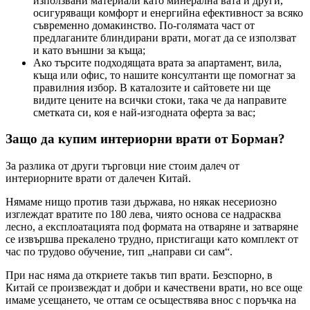
използвани материали като минерална вата и други,
осигуряващи комфорт и енергийна ефективност за всяко
съвременно домакинство. По-голямата част от
предлаганите блиндирани врати, могат да се използват
и като външни за къща;
Ако търсите подходящата врата за апартамент, вила,
къща или офис, то нашите консултанти ще помогнат за
правилния избор. В каталозите и сайтовете ни ще
видите цените на всички стоки, така че да направите
сметката си, коя е най-изгодната оферта за вас;
Защо да купим интериорни врати от Борман?
За разлика от други търговци ние стоим далеч от
интериорните врати от далечен Китай.
Нямаме нищо против тази държава, но някак несериозно
изглеждат вратите по 180 лева, чиято основа се надрасква
лесно, а експлоатацията под формата на отваряне и затваряне
се извършва прекалено трудно, пристигащи като комплект от
час по трудово обучение, тип „направи си сам“.
При нас няма да откриете такъв тип врати. Безспорно, в
Китай се произвеждат и добри и качествени врати, но все още
имаме усещането, че оттам се осъществява внос с поръчка на