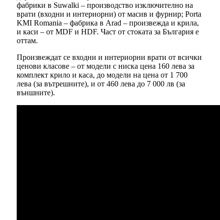
фабрики в Suwalki – производство изключително на
врати (входни и интериорни) от масив и фурнир; Porta
KMI Romania – фабрика в Arad – произвежда и крила,
и каси – от MDF и HDF. Част от стоката за България е
оттам.
Произвеждат се входни и интериорни врати от всички
ценови класове – от модели с ниска цена 160 лева за
комплект крило и каса, до модели на цена от 1 700
лева (за вътрешните), и от 460 лева до 7 000 лв (за
външните).