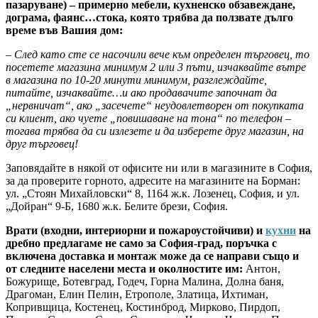
пазаруване) – примерно мебели, кухненско обзавеждане,
дограма, фаянс…стока, която трябва да ползвате дълго
време във Вашия дом:
– След като сте се насочили вече към определен търговец, то
посетете магазина минимум 2 или 3 пъти, изчаквайте вътре
в магазина по 10-20 минути минимум, разглеждайте,
питайте, изчаквайте…и ако продавачите започнат да
„нервничат“, ако „засечете“ неудовлетворен от покупката
си клиент, ако чуете „повишаване на тона“ по телефон –
тогава трябва да си излезете и да изберете друг магазин, на
друг търговец!
Заповядайте в някой от офисите ни или в магазините в София,
за да проверите горното, адресите на магазините на Борман:
ул. „Стоян Михайловски“ 8, 1164 ж.к. Лозенец, София, и ул.
„Дойран“ 9-Б, 1680 ж.к. Белите брези, София.
Врати (входни, интериорни и пожароустойчиви) и
кухни
на
дребно предлагаме не само за София-град, поръчка с
включена доставка и монтаж може да се направи също и
от следните населени места и околностите им:
Антон,
Божурище, Ботевград, Годеч, Горна Малина, Долна баня,
Драгоман, Елин Пелин, Етрополе, Златица, Ихтиман,
Копривщица, Костенец, Костинброд, Мирково, Пирдоп,