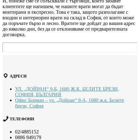
И, понеже сме се сблъсквали с търговци, които забавят
клиентите ще напишем, че нашите врати могат да бъдат
монтирани и експресно. Това е така, защото разполагаме с
входни и интериорни врати на склад в София, от които може
да поръчате бързо и лесно. Вратите ще дойдат до вашия адрес
до няколко дни, без да се отклоняваме от предварителната
договорка.
АДРЕСИ
УЛ. „ДОЙРАН“ 9-Б, 1680 Ж.К. БЕЛИТЕ БРЕЗИ,
СОФИЯ, БЪЛГАРИЯ
Офис Борман – ул. „Дойран“ 9-А, 1680 ж.к. Белите
брези, София
ТЕЛЕФОНИ
02/4885152
0886 949179