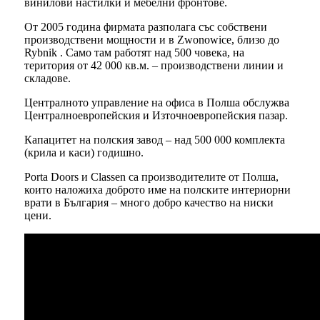
винилови настилки и мебелни фронтове.
От 2005 година фирмата разполага със собствени
производствени мощности и в Zwonowice, близо до
Rybnik . Само там работят над 500 човека, на
територия от 42 000 кв.м. – производствени линии и
складове.
Централното управление на офиса в Полша обслужва
Централноевропейския и Източноевропейския пазар.
Капацитет на полския завод – над 500 000 комплекта
(крила и каси) годишно.
Porta Doors и Classen са производителите от Полша,
които наложиха доброто име на полските интериорни
врати в България – много добро качество на ниски
цени.