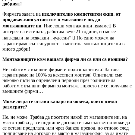
добрият!
Фирмата залага на
изключително компетентен екип, от
продавач-консултантите в магазините ни, до
монтажниците ни
. Ние лоши монтажници нямаме В
интерес на истината, работим вече 21 години, и сме се
нагледали на всякакви „чудесии“  Но едно можем да
гарантираме със сигурност – наистина монтажниците ни са
много добри!
Монтажниците към вашата фирма ли са или са външна?
Не работим с външни фирми и подизпълнители! За това
гарантираме на 100% за качествен монтаж! Опитвали сме
няколко пъти за определени периоди през годините да
работим с външни фирми за монтаж…просто не се получава с
външните фирми…
Може ли да се остави капаро на човека, който взема
размерите?
Не, не може. Трябва да посетите някой от магазините ни, на
място трябва да се подпише договор и там съответно може да
се остави предплата, или чрез банков превод, но отново след
подписване на договор на място в магазин/офис, за да имате