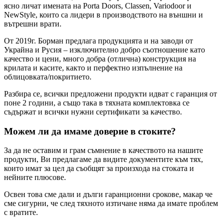
ясно личат имената на Porta Doors, Classen, Variodoor и
NewStyle, които са лидери в производството на външни и
вътрешни врати.
От 2019г. Борман предлага продукцията и на заводи от
Украйна и Русия – изключително добро съотношение като
качество и цени, много добра (отлична) конструкция на
крилата и касите, както и перфектно изпълнение на
облицовката/покритието.
Разбира се, всички предложени продукти идват с гаранция от
поне 2 години, а също така в тяхната комплектовка се
съдържат и всички нужни сертификати за качество.
Можем ли да имаме доверие в стоките?
За да не оставим и грам съмнение в качеството на нашите
продукти, Ви предлагаме да видите документите към тях,
които имат за цел да съобщят за произхода на стоката и
нейните плюсове.
Освен това сме дали и дълги гаранционни срокове, макар че
сме сигурни, че след тяхното изтичане няма да имате проблем
с вратите.