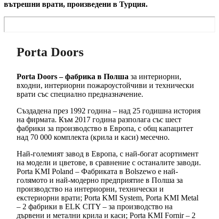
вътрешни врати, произведени в Турция.
Porta Doors
Porta Doors – фабрика в Полша
за интериорни,
входни, интериорни пожароустойчиви и технически
врати със специално предназначение.
Създадена през 1992 година – над 25 годишна история
на фирмата. Към 2017 година разполага със шест
фабрики за производство в Европа, с общ капацитет
над 70 000 комплекта (крила и каси) месечно.
Най-големият завод в Европа, с най-богат асортимент
на модели и цветове, в сравнение с останалите заводи.
Porta KMI Poland – Фабриката в Bolszewo е най-
голямото и най-модерно предприятие в Полша за
производство на интериорни, технически и
екстериорни врати; Porta KMI System, Porta KMI Metal
– 2 фабрики в ELK CITY – за производство на
дървени и метални крила и каси; Porta KMI Fornir – 2