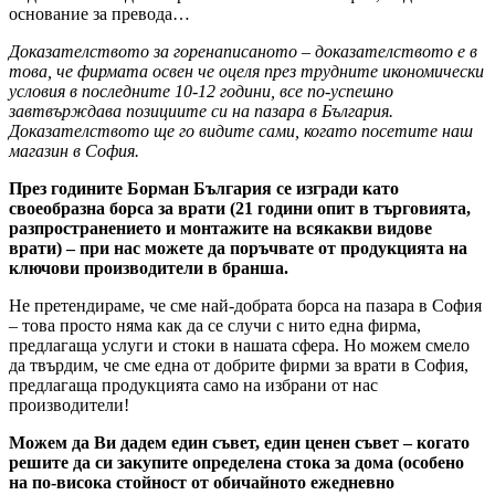
основание за превода…
Доказателството за горенаписаното – доказателството е в
това, че фирмата освен че оцеля през трудните икономически
условия в последните 10-12 години, все по-успешно
завтвърждава позициите си на пазара в България.
Доказателството ще го видите сами, когато посетите наш
магазин в София.
През годините Борман България се изгради като
своеобразна борса за врати (21 години опит в търговията,
разпространението и монтажите на всякакви видове
врати) – при нас можете да поръчвате от продукцията на
ключови производители в бранша.
Не претендираме, че сме най-добрата борса на пазара в София
– това просто няма как да се случи с нито една фирма,
предлагаща услуги и стоки в нашата сфера. Но можем смело
да твърдим, че сме една от добрите фирми за врати в София,
предлагаща продукцията само на избрани от нас
производители!
Можем да Ви дадем един съвет, един ценен съвет – когато
решите да си закупите определена стока за дома (особено
на по-висока стойност от обичайното ежедневно