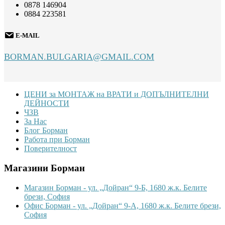
0878 146904
0884 223581
E-MAIL
BORMAN.BULGARIA@GMAIL.COM
Footer
ЦЕНИ за МОНТАЖ на ВРАТИ и ДОПЪЛНИТЕЛНИ
ДЕЙНОСТИ
ЧЗВ
За Нас
Блог Борман
Работа при Борман
Поверителност
Магазини Борман
Магазин Борман - ул. „Дойран“ 9-Б, 1680 ж.к. Белите
брези, София
Офис Борман - ул. „Дойран“ 9-А, 1680 ж.к. Белите брези,
София