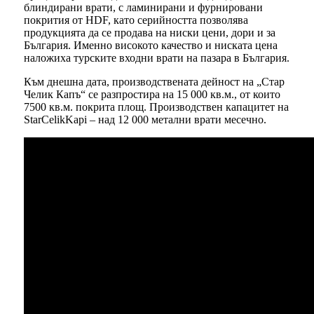
блиндирани врати, с ламинирани и фурнировани
покрития от HDF, като серийността позволява
продукцията да се продава на ниски цени, дори и за
България. Именно високото качество и ниската цена
наложиха турските входни врати на пазара в България.
Към днешна дата, производствената дейност на „Стар
Челик Капъ“ се разпростира на 15 000 кв.м., от които
7500 кв.м. покрита площ. Производствен капацитет на
StarCelikKapi – над 12 000 метални врати месечно.