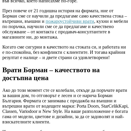
във всичко, което написахме по-горе.
През повече от 21 годишна история на фирмата, ние от
Борман сме се научили да предлагаме само качествена стока –
вътрешни, външни и
пожароустойчиви врати
, кухни и мебели
по поръчка, научили сме се да предлагаме и качествено
обслужване – от контакта с продавач-консултантите в
магазините ни, до монтажа.
Когато сме сигурни в качеството на стоката си, и работата ни
е по-спокойна, без конфликти с клиентите. И тогава крайния
резултат е налице – и двете страни са удовлетворени!
Врати Борман – качеството на
достъпна цена
Ако до този момент сте се колебали, откъде да поръчате врати
за вашия дом, то отговорът е лесен и се нарича Борман
България. Фирмата се занимава с продажба на външни и
вътрешни врати от водещите марки: Porta Doors, StarCelikKapi,
Classen, Variodoor и New Style. На ваше разположение е богата
гама от модели, цветове и дизайни, за да се задоволят и най-
взискателните клиенти.