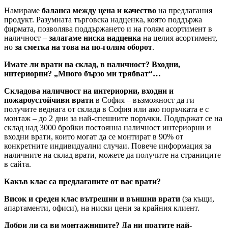
Намираме
баланса между цена и качество
на предлагания
продукт. Разумната търговска надценка, която поддържа
фирмата, позволява поддържането и на голям асортимент в
наличност –
залагаме ниска надценка
на целия асортимент,
но
за сметка на това на по-голям оборот
.
Имате ли врати на склад, в наличност? Входни,
интериорни? „Много бързо ми трябват“…
Складова наличност на интериорни, входни и
пожароустойчиви врати
в София – възможност да ги
получите веднага от склада в София или ако поръчката е с
монтаж – до 2 дни за най-спешните поръчки. Поддържат се на
склад над 3000 бройки постоянна наличност интериорни и
входни врати, които могат да се монтират в 90% от
конкретните индивидуални случаи. Повече информация за
наличните на склад врати, можете да получите на страниците
в сайта.
Какъв клас са предлаганите от вас врати?
Висок и среден клас вътрешни и външни врати
(за къщи,
апартаменти, офиси), на ниски цени за крайния клиент.
Добри ли са ви монтажниците? Да ни пратите най-