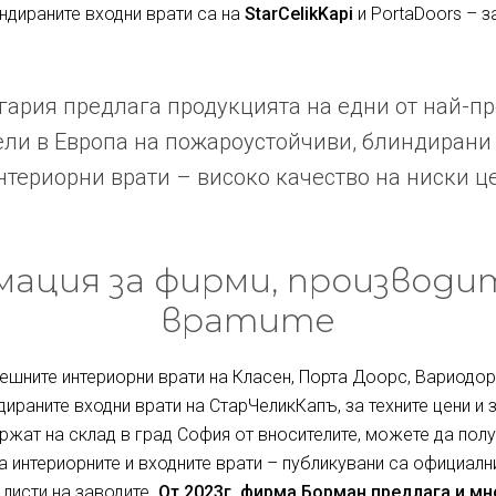
индираните входни врати са на
StarCelikKapi
и PortaDoors – з
ария предлага продукцията на едни от най-п
ли в Европа на пожароустойчиви, блиндирани
териорни врати – високо качество на ниски ц
ация за фирми, производи
вратите
ешните интериорни врати на Класен, Порта Доорс, Вариодор 
дираните входни врати на СтарЧеликКапъ, за техните цени и 
ржат на склад в град София от вносителите, можете да полу
за интериорните и входните врати – публикувани са официалн
 листи на заводите.
От 2023г. фирма Борман предлага и м