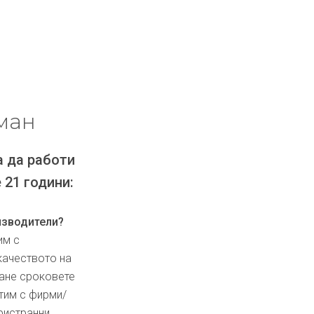
ман
а да работи
 21 години:
изводители?
им с
качеството на
ване сроковете
тим с фирми/
ристранни