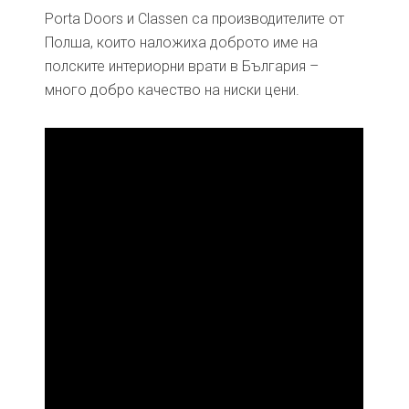
Porta Doors и Classen са производителите от
Полша, които наложиха доброто име на
полските интериорни врати в България –
много добро качество на ниски цени.