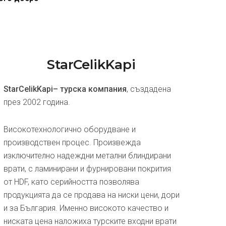
StarCelikKapi
StarCelikKapi– турска компания
, създадена
през 2002 година.
Високотехнологично оборудване и
производствен процес. Произвежда
изключително надеждни метални блиндирани
врати, с ламинирани и фурнировани покрития
от HDF, като серийността позволява
продукцията да се продава на ниски цени, дори
и за България. Именно високото качество и
ниската цена наложиха турските входни врати