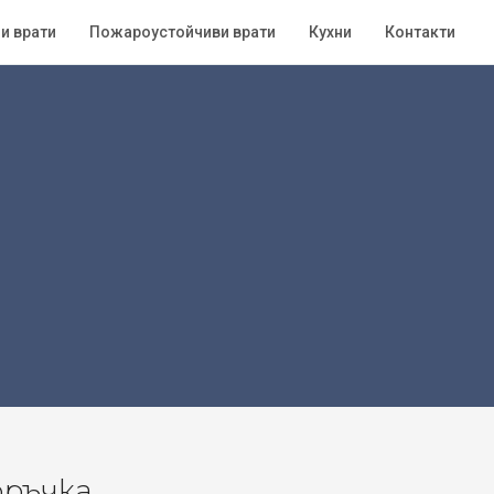
и врати
Пожароустойчиви врати
Кухни
Контакти
оръчка.