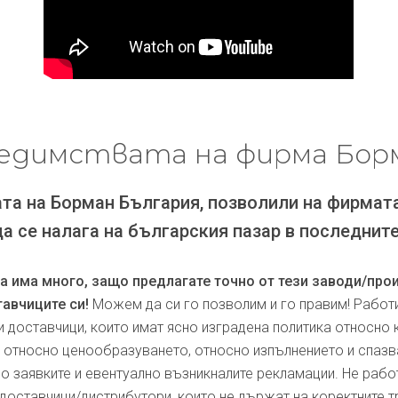
едимствата на фирма Бор
та на Борман България, позволили на фирмат
да се налага на българския пазар в последните
ра има много, защо предлагате точно от тези заводи/про
авчиците си!
Можем да си го позволим и го правим! Работ
и доставчици, които имат ясно изградена политика относно 
, относно ценообразуването, относно изпълнението и спаз
по заявките и евентуално възникналите рекламации. Не рабо
доставчици/дистрибутори, които не държат на коректните т