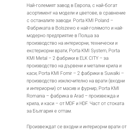
Най-големият завод в Европа, с най-богат
асортимент на модели и цветове, в сравнение
с останалите заводи. Porta KMI Poland –
Фабриката в Bolszewo е най-голямото и най-
модерно предприятие в Полша за
производство на интериорни, технически и
екстериорни врати; Porta KMI System, Porta
KMI Metal – 2 фабрики в ELK CITY – за
производство на дървени и метални крила и
каси; Porta KMI Fornir – 2 фабрики в Suwalki –
производство изключително на врати (входни
и интериорни) от масив и фурнир; Porta KMI
Romania – фабрика в Arad – произвежда и
крила, и каси – от MDF и HDF. Част от стоката
за България е оттам.
Произвеждат се входни и интериорни врати от