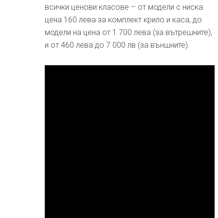
всички ценови класове – от модели с ниска
цена 160 лева за комплект крило и каса, до
модели на цена от 1 700 лева (за вътрешните),
и от 460 лева до 7 000 лв (за външните).