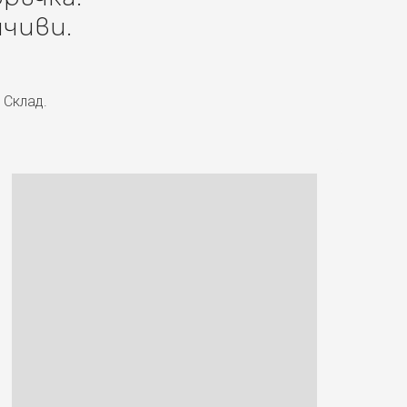
чиви.
 Склад.