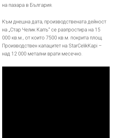
на пазара в България.
Към днешна дата, производствената дейност
на „Стар Челик Капъ“ се разпростира на 15
000 кв.м., от които 7500 кв.м. покрита площ.
Производствен капацитет на StarCelikKapi –
над 12 000 метални врати месечно.