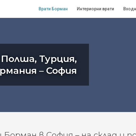
Врати Борман
Интериорни врати
Входн
 Полша, Турция,
ермания – София
Борман в София – на склад и п