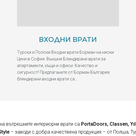
ВХОДНИ ВРАТИ
Турски и Полски Входни врати Борман на ниски
Цени в София. Външни Блиндирани врати за
апартаменти, къщи и офиси. Качество и
сигурност! Предлаганите от Борман България
блиндирани входни врати са…
на вътрешните интериорни врати са
PortaDoors, Classen, Yıl
Style
– заводи с добра качествена продукция – от Полша, Ту