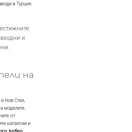
аводи в Турция
рестижните
 входни и
ени.
тели на
и Нов Стил,
за моделите,
чите от
ите каталози и
ного добро