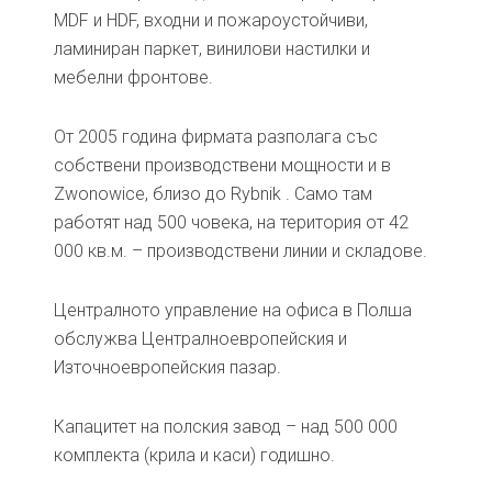
MDF и HDF, входни и пожароустойчиви,
ламиниран паркет, винилови настилки и
мебелни фронтове.
От 2005 година фирмата разполага със
собствени производствени мощности и в
Zwonowice, близо до Rybnik . Само там
работят над 500 човека, на територия от 42
000 кв.м. – производствени линии и складове.
Централното управление на офиса в Полша
обслужва Централноевропейския и
Източноевропейския пазар.
Капацитет на полския завод – над 500 000
комплекта (крила и каси) годишно.