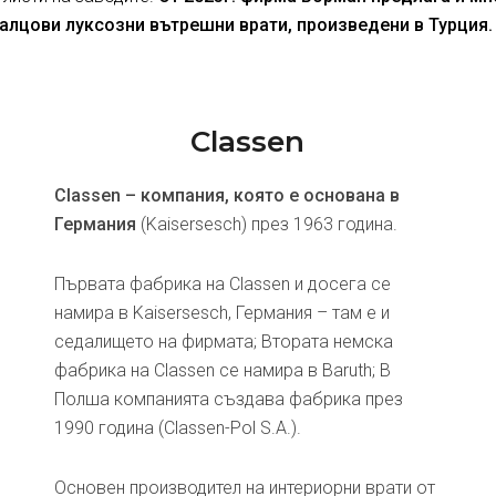
алцови луксозни вътрешни врати, произведени в Турция.
Classen
Classen – компания, която е основана в
Германия
(Kaisersesch) през 1963 година.
Първата фабрика на Classen и досега се
намира в Kaisersesch, Германия – там е и
седалището на фирмата; Втората немска
фабрика на Classen се намира в Baruth; В
Полша компанията създава фабрика през
1990 година (Classen-Pol S.A.).
Основен производител на интериорни врати от