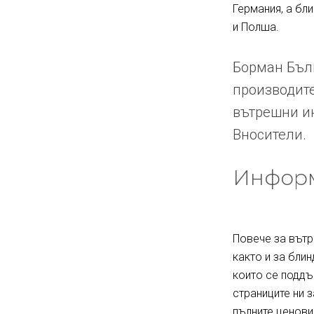
Германия, а бл
и Полша.
Борман Бълг
производите
вътрешни ин
Вносители.
Информ
Повече за вътр
както и за блин
които се поддъ
страниците ни 
пълните ценови