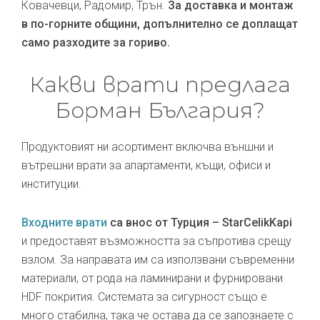
Ковачевци, Радомир, Трън.
За доставка и монтаж
в по-горните общини, допълнително се доплащат
само разходите за гориво.
Какви врати предлага
Борман България?
Продуктовият ни асортимент включва външни и
вътрешни врати за апартаменти, къщи, офиси и
институции.
Входните врати
са внос от Турция – StarCelikKapi
и предоставят възможността за съпротива срещу
взлом. За направата им са използвани съвременни
материали, от рода на ламинирани и фурнировани
HDF покрития. Системата за сигурност също е
много стабилна, така че остава да се запознаете с