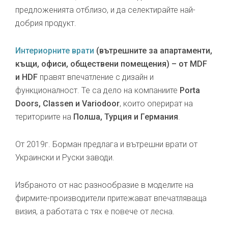
предложенията отблизо, и да селектирайте най-
добрия продукт.
Интериорните врати
(вътрешните за апартаменти,
къщи, офиси, обществени помещения) – от MDF
и HDF
правят впечатление с дизайн и
функционалност. Те са дело на компаниите
Porta
Doors, Classen и Variodoor
, които оперират на
териториите на
Полша, Турция и Германия
.
От 2019г. Борман предлага и вътрешни врати от
Украински и Руски заводи.
Избраното от нас разнообразие в моделите на
фирмите-производители притежават впечатляваща
визия, а работата с тях е повече от лесна.