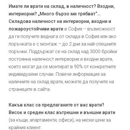
Имате ли врати на склад, в наличност? Входни,
интериорни? „Много бързо ми трябват“…
Складова наличност на интериорни, входни и
пожароустойчиви врати
в София – възможност
да ги получите веднага от склада в София или ако
поръчката е с монтаж – до 2 дни за най-спешните
поръчки. Поддържат се на склад над 3000 бройки
постоянна наличност интериорни и входни врати,
които могат да се монтират в 90% от конкретните
индивидуални случаи. Повече информация за
наличните на склад врати, можете да получите на
страниците в сайта.
Какъв клас са предлаганите от вас врати?
Висок и среден клас вътрешни и външни врати
(за къщи, апартаменти, офиси), на ниски цени за
крайния клиент.