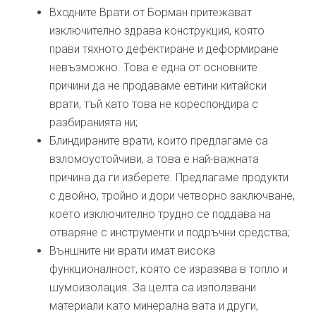
Входните Врати от Борман притежават
изключително здрава конструкция, която
прави тяхното дефектиране и деформиране
невъзможно. Това е една от основните
причини да не продаваме евтини китайски
врати, тъй като това не кореспондира с
разбиранията ни;
Блиндираните врати, които предлагаме са
взломоустойчиви, а това е най-важната
причина да ги изберете. Предлагаме продукти
с двойно, тройно и дори четворно заключване,
което изключително трудно се поддава на
отваряне с инструменти и подръчни средства;
Външните ни врати имат висока
функционалност, която се изразява в топло и
шумоизолация. За целта са използвани
материали като минерална вата и други,