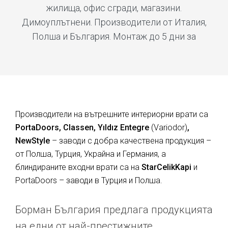
жилища, офис сгради, магазини.
Димоуплътнени. Производители от Италия,
Полша и България. Монтаж до 5 дни за
Производители на вътрешните интериорни врати са
PortaDoors, Classen, Yıldız Entegre
(Variodor)
,
NewStyle
– заводи с добра качествена продукция –
от Полша, Турция, Украйна и Германия, а
блиндираните входни врати са на
StarCelikKapi
и
PortaDoors – заводи в Турция и Полша.
Борман България предлага продукцията
на едни от най-престижните