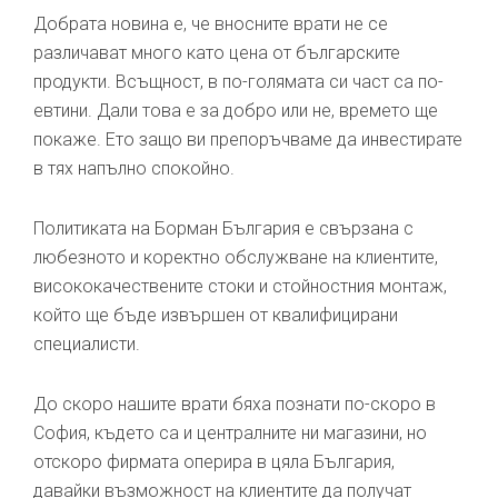
Добрата новина е, че вносните врати не се
различават много като цена от българските
продукти. Всъщност, в по-голямата си част са по-
евтини. Дали това е за добро или не, времето ще
покаже. Ето защо ви препоръчваме да инвестирате
в тях напълно спокойно.
Политиката на Борман България е свързана с
любезното и коректно обслужване на клиентите,
висококачествените стоки и стойностния монтаж,
който ще бъде извършен от квалифицирани
специалисти.
До скоро нашите врати бяха познати по-скоро в
София, където са и централните ни магазини, но
отскоро фирмата оперира в цяла България,
давайки възможност на клиентите да получат