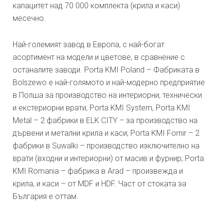
капацитет над 70 000 комплекта (крила и каси)
месечно.
Най-големият завод в Европа, с най-богат
асортимент на модели и цветове, в сравнение с
останалите заводи. Porta KMI Poland – Фабриката в
Bolszewo е най-голямото и най-модерно предприятие
в Полша за производство на интериорни, технически
и екстериорни врати; Porta KMI System, Porta KMI
Metal – 2 фабрики в ELK CITY – за производство на
дървени и метални крила и каси; Porta KMI Fornir – 2
фабрики в Suwalki – производство изключително на
врати (входни и интериорни) от масив и фурнир; Porta
KMI Romania – фабрика в Arad – произвежда и
крила, и каси – от MDF и HDF. Част от стоката за
България е оттам.