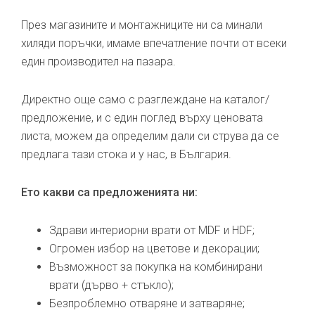
През магазините и монтажниците ни са минали
хиляди поръчки, имаме впечатление почти от всеки
един производител на пазара.
Директно още само с разглеждане на каталог/
предложение, и с един поглед върху ценовата
листа, можем да определим дали си струва да се
предлага тази стока и у нас, в България.
Ето какви са предложенията ни:
Здрави интериорни врати от MDF и HDF;
Огромен избор на цветове и декорации;
Възможност за покупка на комбинирани
врати (дърво + стъкло);
Безпроблемно отваряне и затваряне;