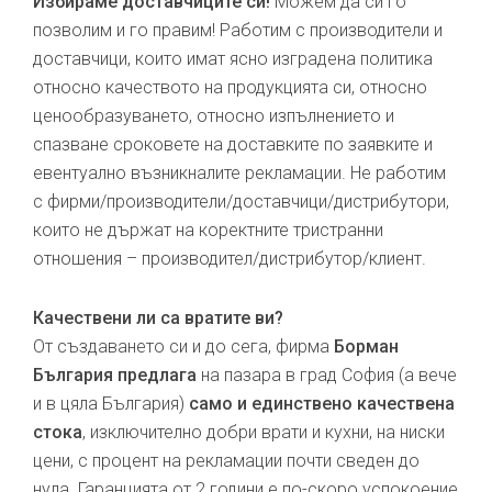
Избираме доставчиците си!
Можем да си го
позволим и го правим! Работим с производители и
доставчици, които имат ясно изградена политика
относно качеството на продукцията си, относно
ценообразуването, относно изпълнението и
спазване сроковете на доставките по заявките и
евентуално възникналите рекламации. Не работим
с фирми/производители/доставчици/дистрибутори,
които не държат на коректните тристранни
отношения – производител/дистрибутор/клиент.
Качествени ли са вратите ви?
От създаването си и до сега, фирма
Борман
България предлага
на пазара в град София (а вече
и в цяла България)
само и единствено качествена
стока
, изключително добри врати и кухни, на ниски
цени, с процент на рекламации почти сведен до
нула. Гаранцията от 2 години е по-скоро успокоение