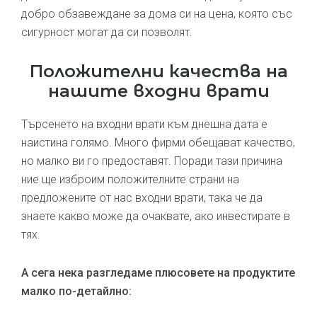
добро обзавеждане за дома си на цена, която със
сигурност могат да си позволят.
Положителни качества на
нашите входни врати
Търсенето на входни врати към днешна дата е
наистина голямо. Много фирми обещават качество,
но малко ви го предоставят. Поради тази причина
ние ще изброим положителните страни на
предложените от нас входни врати, така че да
знаете какво може да очаквате, ако инвестирате в
тях.
А сега нека разгледаме плюсовете на продуктите
малко по-детайлно: