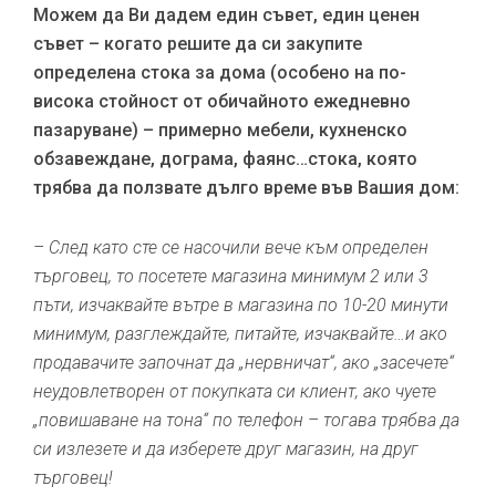
Можем да Ви дадем един съвет, един ценен
съвет – когато решите да си закупите
определена стока за дома (особено на по-
висока стойност от обичайното ежедневно
пазаруване) – примерно мебели, кухненско
обзавеждане, дограма, фаянс…стока, която
трябва да ползвате дълго време във Вашия дом:
– След като сте се насочили вече към определен
търговец, то посетете магазина минимум 2 или 3
пъти, изчаквайте вътре в магазина по 10-20 минути
минимум, разглеждайте, питайте, изчаквайте…и ако
продавачите започнат да „нервничат“, ако „засечете“
неудовлетворен от покупката си клиент, ако чуете
„повишаване на тона“ по телефон – тогава трябва да
си излезете и да изберете друг магазин, на друг
търговец!