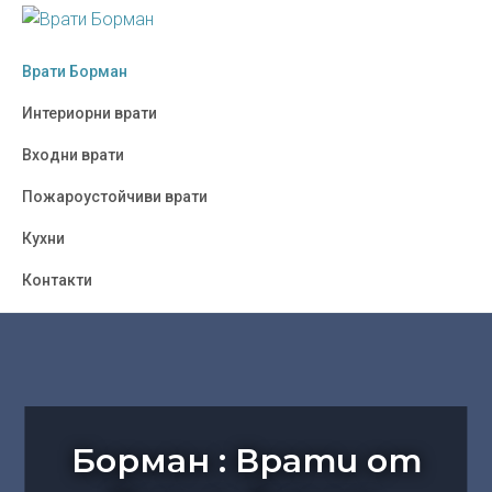
Skip
Skip
Skip
to
to
to
ВРАТИ
Борман
БОРМАН
primary
main
footer
Врати Борман
:
navigation
content
Врати
Интериорни врати
от
Входни врати
Полша,
Украйна,
Пожароустойчиви врати
Турция
Кухни
-
София
Контакти
Борман : Врати от