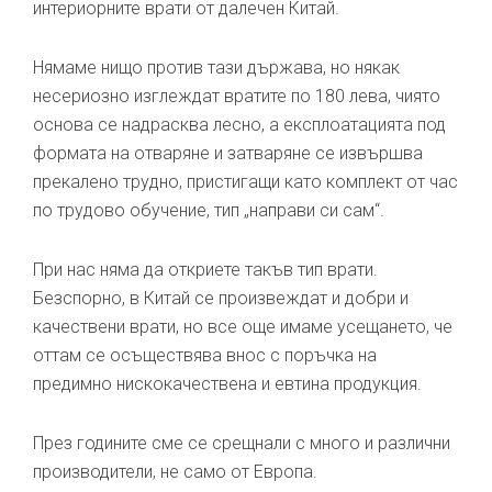
интериорните врати от далечен Китай.
Нямаме нищо против тази държава, но някак
несериозно изглеждат вратите по 180 лева, чиято
основа се надрасква лесно, а експлоатацията под
формата на отваряне и затваряне се извършва
прекалено трудно, пристигащи като комплект от час
по трудово обучение, тип „направи си сам“.
При нас няма да откриете такъв тип врати.
Безспорно, в Китай се произвеждат и добри и
качествени врати, но все още имаме усещането, че
оттам се осъществява внос с поръчка на
предимно нискокачествена и евтина продукция.
През годините сме се срещнали с много и различни
производители, не само от Европа.