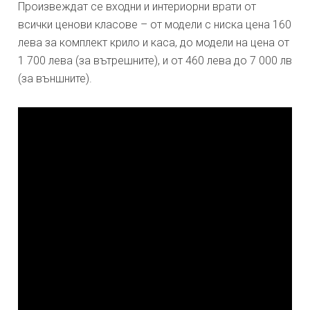
Произвеждат се входни и интериорни врати от
всички ценови класове – от модели с ниска цена 160
лева за комплект крило и каса, до модели на цена от
1 700 лева (за вътрешните), и от 460 лева до 7 000 лв
(за външните).