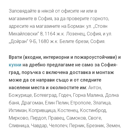
Заповядайте в някой от офисите ни или в
магазините в София, за да проверите горното,
адресите на магазините на Борман: ул. „Стоян
Михайловски“ 8, 1164 ж.к. Лозенец, София, и ул.
„Дойран“ 9-Б, 1680 ж.к. Белите брези, София.
Врати (входни, интериорни и пожароустойчиви) и
кухни
на дребно предлагаме не само за София-
град, поръчка с включена доставка и монтаж
може да се направи също и от следните
населени места и околностите им:
Антон,
Божурище, Ботевград, Годеч, Горна Малина, Долна
баня, Драгоман, Елин Пелин, Етрополе, Златица,
Ихтиман, Копривщица, Костенец, Костинброд,
Мирково, Пирдоп, Правец, Самоков, Своге,
Сливница, Чавдар, Челопеч; Перник, Брезник, Земен,