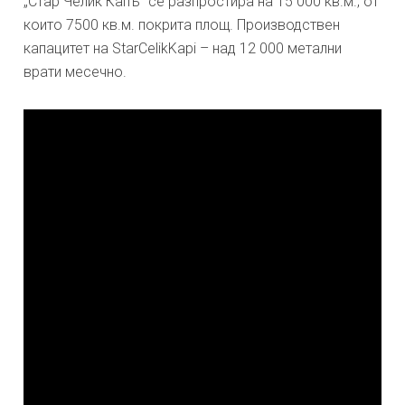
„Стар Челик Капъ“ се разпростира на 15 000 кв.м., от
които 7500 кв.м. покрита площ. Производствен
капацитет на StarCelikKapi – над 12 000 метални
врати месечно.