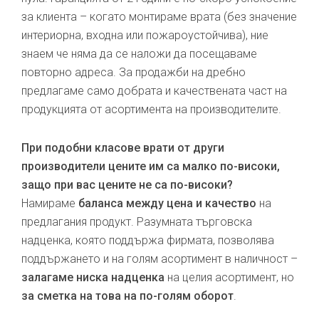
за клиента – когато монтираме врата (без значение
интериорна, входна или пожароустойчива), ние
знаем че няма да се наложи да посещаваме
повторно адреса. За продажби на дребно
предлагаме само добрата и качествената част на
продукцията от асортимента на производителите.
При подобни класове врати от други
производители цените им са малко по-високи,
защо при вас цените не са по-високи?
Намираме
баланса между цена и качество
на
предлагания продукт. Разумната търговска
надценка, която поддържа фирмата, позволява
поддържането и на голям асортимент в наличност –
залагаме ниска надценка
на целия асортимент, но
за сметка на това на по-голям оборот
.