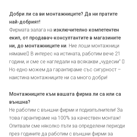
Добри ли са ви монтажниците? Да ни пратите
най-добрият!
Фирмата залага на
изключително компетентен
екип, от продавач-консултантите в магазините
ни, до монтажниците ни
. Ние лоши монтажници
нямаме В интерес на истината, работим вече 21
години, и сме се нагледали на всякакви „чудесии“ 
Но едно можем да гарантираме със сигурност –
наистина монтажниците ни са много добри!
Монтажниците към вашата фирма ли са или са
външна?
Не работим с външни фирми и подизпълнители! За
това гарантираме на 100% за качествен монтаж!
Опитвали сме няколко пъти за определени периоди
през годините да работим с външни фирми за