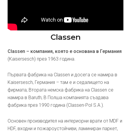
Classen
Classen – компания, която е основана в Германия
(Kaisersesch) през 1963 година.
Първата фабрика на Classen и досега се намира в
Kaisersesch, Германия – там е и седалището на
фирмата; Втората немска фабрика на Classen се
намира в Baruth; В Полша компанията създава
фабрика през 1990 година (Classen-Pol S.A.).
Основен производител на интериорни врати от MDF и
HDF, входни и пожароустойчиви, ламиниран паркет,