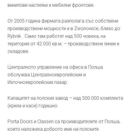
винилови настилки и мебелни фронтове.
От 2005 година фирмата разполага със собствени
производствени мощности и в Zwonowice, близо до
Rybnik . Само там работят над 500 човека, на
територия от 42 000 кв.м. – производствени линии и
складове.
Централното управление на офиса в Полша
обслужва Централноевропейския и
Източноевропейския пазар.
Капацитет на полския завод – над 500 000 комплекта
(крила и каси) годишно.
Porta Doors и Classen са производителите от Полша,
които наложиха доброто име на полските