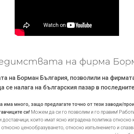
едимствата на фирма Бор
та на Борман България, позволили на фирмат
да се налага на българския пазар в последните
ра има много, защо предлагате точно от тези заводи/про
авчиците си!
Можем да си го позволим и го правим! Работ
и доставчици, които имат ясно изградена политика относно 
, относно ценообразуването, относно изпълнението и спаз