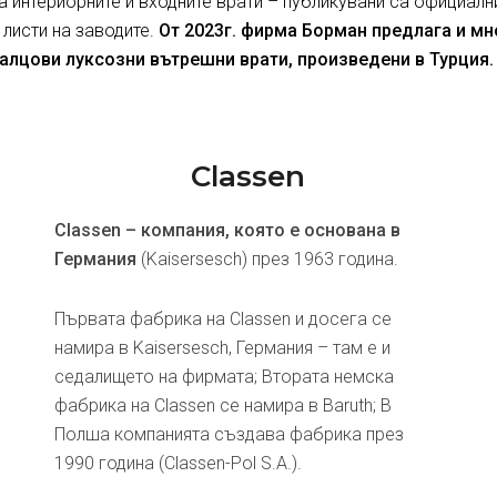
за интериорните и входните врати – публикувани са официалн
 листи на заводите.
От 2023г. фирма Борман предлага и м
алцови луксозни вътрешни врати, произведени в Турция.
Classen
Classen – компания, която е основана в
Германия
(Kaisersesch) през 1963 година.
Първата фабрика на Classen и досега се
намира в Kaisersesch, Германия – там е и
седалището на фирмата; Втората немска
фабрика на Classen се намира в Baruth; В
Полша компанията създава фабрика през
1990 година (Classen-Pol S.A.).