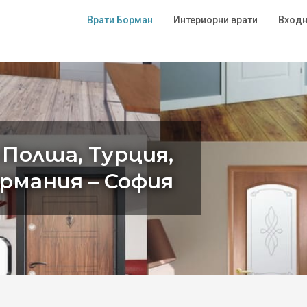
Врати Борман
Интериорни врати
Входн
 Полша, Турция,
ермания – София