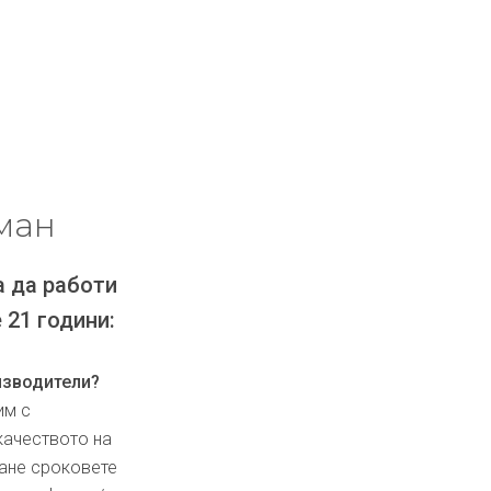
ман
а да работи
 21 години:
изводители?
им с
качеството на
ване сроковете