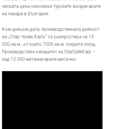
ниската цена наложиха турските входни врати
на пазара в България.
Към днешна дата, производствената дейност
на „Стар Челик Капъ“ се разпростира на 15
000 кв.м., от които 7500 кв.м. покрита площ.
Производствен капацитет на StarCelikKapi –
над 12 000 метални врати месечно.