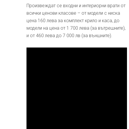
Произвеждат се входни и интериорни врати от
всички ценови класове – от модели с ниска
цена 160 лева за комплект крило и каса, до
модели на цена от 1 700 лева (за вътрешните),
и от 460 лева до 7 000 лв (за външните).