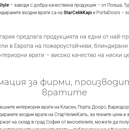
Style
– заводи с добра качествена продукция – от Полша, Ту
индираните входни врати са на
StarCelikKapi
и PortaDoors – з
ария предлага продукцията на едни от най-п
ли в Европа на пожароустойчиви, блиндирани
териорни врати – високо качество на ниски ц
ация за фирми, производи
вратите
ешните интериорни врати на Класен, Порта Доорс, Вариодор 
дираните входни врати на СтарЧеликКапъ, за техните цени и 
ржат на склад в град София от вносителите, можете да полу