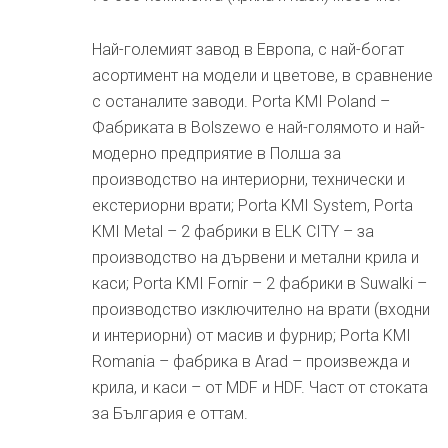
Най-големият завод в Европа, с най-богат
асортимент на модели и цветове, в сравнение
с останалите заводи. Porta KMI Poland –
Фабриката в Bolszewo е най-голямото и най-
модерно предприятие в Полша за
производство на интериорни, технически и
екстериорни врати; Porta KMI System, Porta
KMI Metal – 2 фабрики в ELK CITY – за
производство на дървени и метални крила и
каси; Porta KMI Fornir – 2 фабрики в Suwalki –
производство изключително на врати (входни
и интериорни) от масив и фурнир; Porta KMI
Romania – фабрика в Arad – произвежда и
крила, и каси – от MDF и HDF. Част от стоката
за България е оттам.