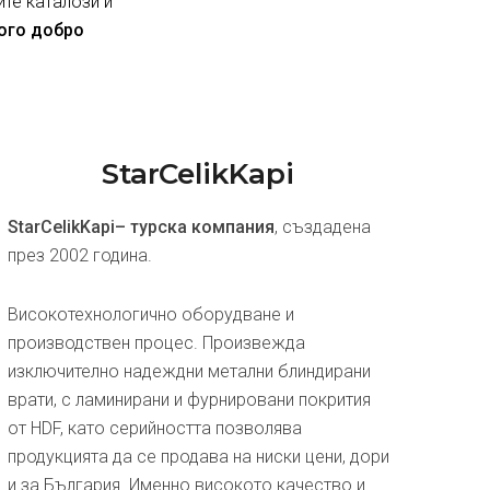
ите каталози и
ного добро
StarCelikKapi
StarCelikKapi– турска компания
, създадена
през 2002 година.
Високотехнологично оборудване и
производствен процес. Произвежда
изключително надеждни метални блиндирани
врати, с ламинирани и фурнировани покрития
от HDF, като серийността позволява
продукцията да се продава на ниски цени, дори
и за България. Именно високото качество и