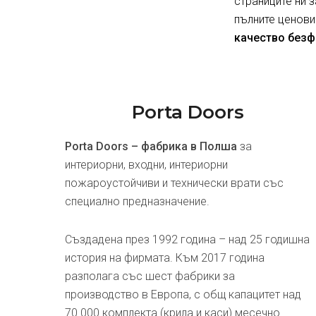
страниците ни 
пълните ценови
качество безф
Porta Doors
Porta Doors – фабрика в Полша
за
интериорни, входни, интериорни
пожароустойчиви и технически врати със
специално предназначение.
Създадена през 1992 година – над 25 годишна
история на фирмата. Към 2017 година
разполага със шест фабрики за
производство в Европа, с общ капацитет над
70 000 комплекта (крила и каси) месечно.