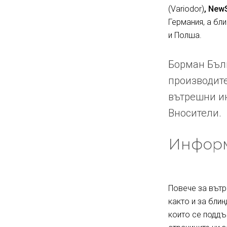
(Variodor)
, New
Германия, а бл
и Полша.
Борман Бълг
производите
вътрешни ин
Вносители.
Информ
Повече за вътр
както и за блин
които се поддъ