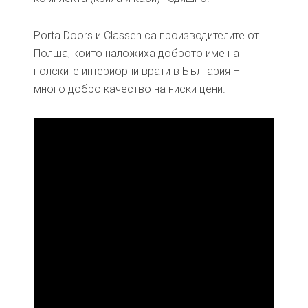
Porta Doors и Classen са производителите от
Полша, които наложиха доброто име на
полските интериорни врати в България –
много добро качество на ниски цени.