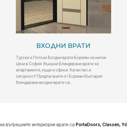
ВХОДНИ ВРАТИ
Турски и Полски Входни врати Борман на ниски
Цени в София. Външни Блиндирани врати за
апартаменти, къщи и офиси. Качество и
сигурност! Предлаганите от Борман България
блиндирани входни врати са…
на вътрешните интериорни врати са
PortaDoors, Classen, Yıl