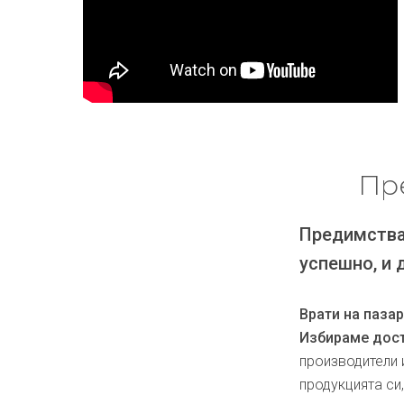
Пр
Предимства
успешно, и 
Врати на паза
Избираме дост
производители 
продукцията си