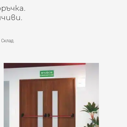
оръчка.
чиви.
 Склад.