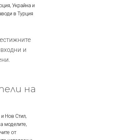
рция, Украйна и
аводи в Турция
рестижните
 входни и
ени.
тели на
и Нов Стил,
за моделите,
чите от