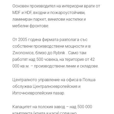
Основен производител на интериорни врати от
MDF и HDF, входни и пожароустойчиви,
ламиниран паркет, винилови настилки и
мебелни фронтове.
От 2005 година фирмата разполага със
собствени производствени мощности и в
Zwonowice, близо до Rybnik . Само там
работят над 500 човека, на територия от 42
000 кв.м. – производствени линии и складове.
Централното управление на офиса в Полша
обслужва Централноевропейския и
Източноевропейския пазар.
Капацитет на полския завод – над 500 000
комплекта (крила и каси) годишно.